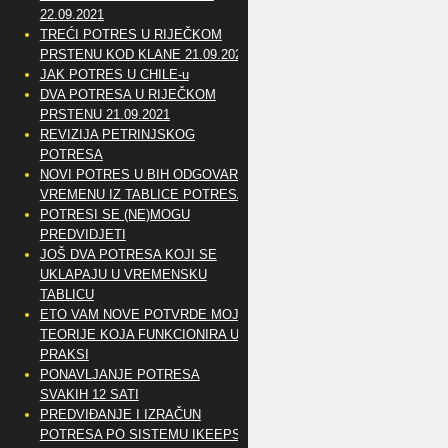
22.09.2021
TREĆI POTRES U RIJEČKOM
PRSTENU KOD KLANE 21.09.2021
JAK POTRES U CHILE-u
DVA POTRESA U RIJEČKOM
PRSTENU 21.09.2021
REVIZIJA PETRINJSKOG
POTRESA
NOVI POTRES U BIH ODGOVARA
VREMENU IZ TABLICE POTRESA
POTRESI SE (NE)MOGU
PREDVIDJETI
JOŠ DVA POTRESA KOJI SE
UKLAPAJU U VREMENSKU
TABLICU
ETO VAM NOVE POTVRDE MOJE
TEORIJE KOJA FUNKCIONIRA U
PRAKSI
PONAVLJANJE POTRESA
SVAKIH 12 SATI
PREDVIĐANJE I IZRAČUN
POTRESA PO SISTEMU IKEEPS