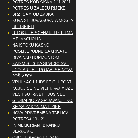
POTRES KOD SISKA 2.11.2021
POTRES U ZALEĐU RIJEKE
BRŽI SAM OD ZVUKA
KUVA SE JUVA/SUPA, A MOGLA
BI I ISKIPIT
U TOKU JE SCENARIJ IZ FILMA
MELANCHOLIA
NA ISTOKU KASNO
POSLIJEPODNE SAKRIVAJU
DIVA NAD HORIZONTOM
KAD MISLIŠ DA SI VIDIO SVE
IDIOTARIJE – POJAVI SE NOVA,..
JOŠ VEĆA
VRHUNAC LJUDSKE GLUPOSTI
KOJOJ SE NE VIDI KRAJ MOŽE
VEĆ I SUTRA BITI JOŠ VEĆI
GLOBALNO ZAGRIJAVANJE KOSI
SE SA ZAKONIMA FIZIKE
NOVA PRIVREMENA TABLICA
POTRESA 10 / 21
IN MEMORIAM: BRANKO
BERKOVIĆ
OVO JE PRAVA ENIGMA