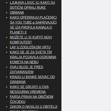
LJUKAVA LJISIC ILI KAKO SU
DOTIČNI OPRALI RUKE
OBMANA
KAKO OPERIRAJU PLAĆENICI
SA YOU TUBE-a SAKRIVAJUĆI
SE IZA PROFILA KANALA O
PLANETI X
MOŽETE LI SI KUPITI NOVI
KOMPJUTER?
LAV U ZOOLOŠKOM VRTU
KAKO SE JE ZA SVETA TRI
KRALJA POJAVILA OGROMNA
KOMETA NA NEBU
OVAJ BLOG JE PRED
ZATVARANJEM
KRADU LI BANKE NOVAC OD
GRAĐANA
KAKO SE GRIJATI U OVA
NESIGURNA VREMENA
FARSA PRAVA NA OBIČNOM
ČOVJEKU
ZAKON O NASILJU U OBITELJI