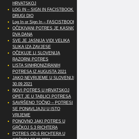
HRVATSKOJ
LOG IN – SIGN IN FACISTBOOK –
DRUGI DIO
Log In or Sign In – FASCISTBOOK
OČEKIVANI POTRES JE KASNIO
DVA DANA
SVE JE JASNIJA VIDI VELIKA
SLIKA IZA ZAVJESE
OČEKUJE LI SLOVENIJA
RAZORNI POTRES
LISTA SINHRONIZIRANIH
POTRESA IZ AUGUSTA 2021
JAKO NEVRIJEME U SLOVENIJI
30.09.2021
NOVI POTRES U HRVATSKOJ
OPET JE U TABLICI POTRESA
SAVRŠENO TOČNO – POTRESI
SE PONAVLJAJU U ISTO
VRIJEME
PONOVNO JAKI POTRES U
GRČKOJ 5.3 RICHTERA
POTRES OD 6 RICHTERA U