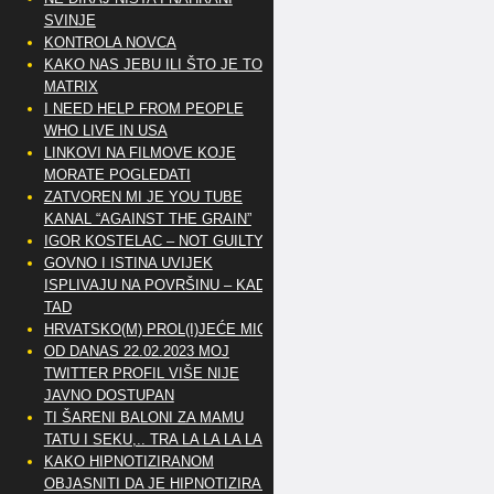
SVINJE
KONTROLA NOVCA
KAKO NAS JEBU ILI ŠTO JE TO
MATRIX
I NEED HELP FROM PEOPLE
WHO LIVE IN USA
LINKOVI NA FILMOVE KOJE
MORATE POGLEDATI
ZATVOREN MI JE YOU TUBE
KANAL “AGAINST THE GRAIN”
IGOR KOSTELAC – NOT GUILTY
GOVNO I ISTINA UVIJEK
ISPLIVAJU NA POVRŠINU – KAD
TAD
HRVATSKO(M) PROL(I)JEĆE MIG
OD DANAS 22.02.2023 MOJ
TWITTER PROFIL VIŠE NIJE
JAVNO DOSTUPAN
TI ŠARENI BALONI ZA MAMU
TATU I SEKU,.. TRA LA LA LA LA
KAKO HIPNOTIZIRANOM
OBJASNITI DA JE HIPNOTIZIRAN