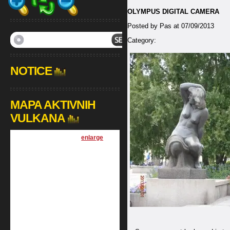
OLYMPUS DIGITAL CAMERA
Posted by Pas at 07/09/2013
Category:
NOTICE
MAPA AKTIVNIH
VULKANA
[
enlarge
]