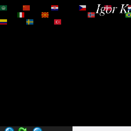
Igor Ko
العربية
简体中文
Hrvatski
Čeština‎
Dansk
Magyar
Italiano
Македонски јазик
Norsk bokmål
Español
Svenska
Türkçe