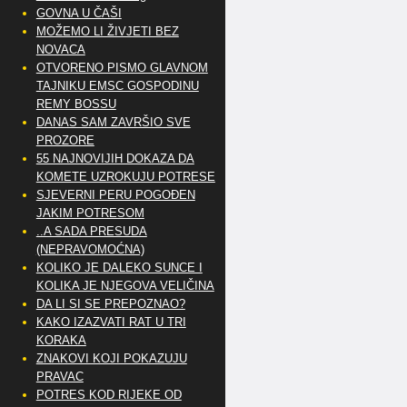
GOVNA U ČAŠI
MOŽEMO LI ŽIVJETI BEZ
NOVACA
OTVORENO PISMO GLAVNOM
TAJNIKU EMSC GOSPODINU
REMY BOSSU
DANAS SAM ZAVRŠIO SVE
PROZORE
55 NAJNOVIJIH DOKAZA DA
KOMETE UZROKUJU POTRESE
SJEVERNI PERU POGOĐEN
JAKIM POTRESOM
..A SADA PRESUDA
(NEPRAVOMOĆNA)
KOLIKO JE DALEKO SUNCE I
KOLIKA JE NJEGOVA VELIČINA
DA LI SI SE PREPOZNAO?
KAKO IZAZVATI RAT U TRI
KORAKA
ZNAKOVI KOJI POKAZUJU
PRAVAC
POTRES KOD RIJEKE OD