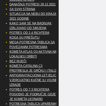
DANAŠNJI POTRESI 29.12.2021
SA SVIH STRANA
SITUACIJA NA NEBU DO KRAJA
2021 GODINE
KAKO SAM SE NA BADNJAK
IZBLJUVAO OD SMIJEHA
POTRES OD 2.4 RICHTERA
KOGA SU PREŠUTLI
MEGA POTRESNA TABLICA SA
POVEZANIM POTRESIMA
KOMETA ATLAS Q3 AKTIVNA NA
LOKALNOJ ORBITI
BEZ RIJEČI
KOMETA CATALINA C3
PROTRESLA JE GRČKU I ITALIJU
ANTIGRAVITACIJONA LETJELICA
VJEROJATNO KUĆNE ILI VOJNE
IZRADE
POTRES OD 7.3 RICHTERA
POGODIO JE PODRUČJE GDJE
JE KOMETA LEONARD
POTRESNA TABLICA UPARENIH