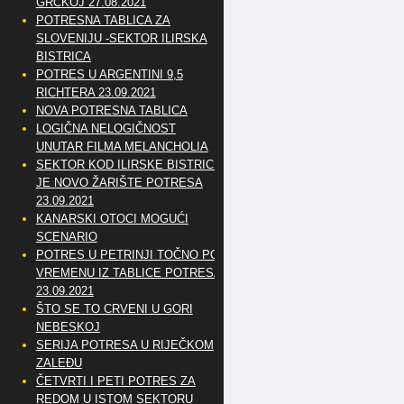
GRČKOJ 27.08.2021
POTRESNA TABLICA ZA
SLOVENIJU -SEKTOR ILIRSKA
BISTRICA
POTRES U ARGENTINI 9,5
RICHTERA 23.09.2021
NOVA POTRESNA TABLICA
LOGIČNA NELOGIČNOST
UNUTAR FILMA MELANCHOLIA
SEKTOR KOD ILIRSKE BISTRICE
JE NOVO ŽARIŠTE POTRESA
23.09.2021
KANARSKI OTOCI MOGUĆI
SCENARIO
POTRES U PETRINJI TOČNO PO
VREMENU IZ TABLICE POTRESA
23.09.2021
ŠTO SE TO CRVENI U GORI
NEBESKOJ
SERIJA POTRESA U RIJEČKOM
ZALEĐU
ČETVRTI I PETI POTRES ZA
REDOM U ISTOM SEKTORU