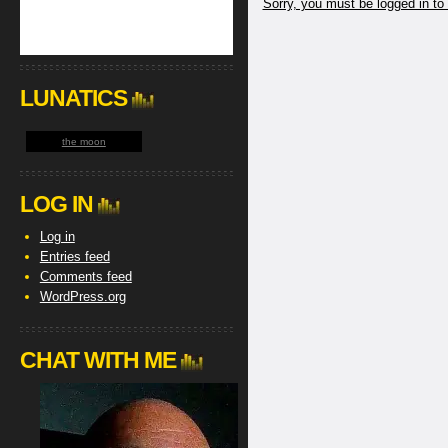
Sorry, you must be logged in to
LUNATICS
the moon
LOG IN
Log in
Entries feed
Comments feed
WordPress.org
CHAT WITH ME