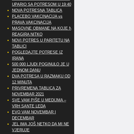
UPARIO SA POTRESOM U 19:40
NOVA POTRESNA TABLICA
PLACEBO VAKCINACIJA vs
PRAVA VAKCINACIJA
MASOVNE OBMANE NA KOJE NE
REAGIRA NITKO
NOVI POTRES U PARITETU NA
TABLICI
POGLEDAJTE POTRESE IZ
IRANA
500 000 LJUDI POGINULO JE U
JEDNOM DANU
DVA POTRESA U RAZMAKU OD
12 MINUTA
PRIVREMENA TABLICA ZA
NOVEMBAR 2021
SVE VAM PIŠE U MEDIJMA –
VRH SANTE LEDA
EVO VAM NOVEMBAR I
DECEMBAR
JEL IMA JOŠ NETKO DA MI NE
VJERUJE