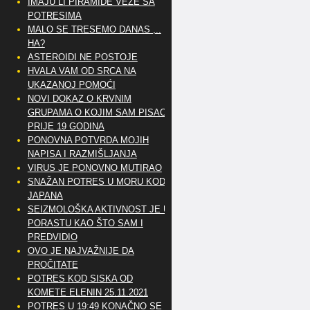
IMAJU LI PIRAMIDE VEZE SA
POTRESIMA
MALO SE TRESEMO DANAS ,..
HA?
ASTEROIDI NE POSTOJE
HVALA VAM OD SRCA NA
UKAZANOJ POMOĆI
NOVI DOKAZ O KRVNIM
GRUPAMA O KOJIM SAM PISAO
PRIJE 19 GODINA
PONOVNA POTVRDA MOJIH
NAPISA I RAZMIŠLJANJA
VIRUS JE PONOVNO MUTIRAO
SNAŽAN POTRES U MORU KOD
JAPANA
SEIZMOLOŠKA AKTIVNOST JE U
PORASTU KAO ŠTO SAM I
PREDVIDIO
OVO JE NAJVAŽNIJE DA
PROČITATE
POTRES KOD SISKA OD
KOMETE ELENIN 25.11.2021
POTRES U 19:49 KONAČNO SE