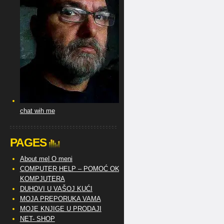
chat wih me
PAGES
About me| O meni
COMPUTER HELP – POMOĆ OKO
KOMPJUTERA
DUHOVI U VAŠOJ KUĆI
MOJA PREPORUKA VAMA
MOJE KNJIGE U PRODAJI
NET- SHOP