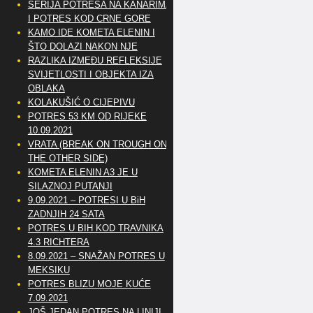
SERIJA POTRESA NA KANARIMA
I POTRES KOD CRNE GORE
KAMO IDE KOMETA ELENIN I
ŠTO DOLAZI NAKON NJE
RAZLIKA IZMEĐU REFLEKSIJE
SVIJETLOSTI I OBJEKTA IZA
OBLAKA
KOLAKUŠIĆ O CIJEPIVU
POTRES 53 KM OD RIJEKE
10.09.2021
VRATA (BREAK ON TROUGH ON
THE OTHER SIDE)
KOMETA ELENIN A3 JE U
SILAZNOJ PUTANJI
9.09.2021 – POTRESI U BiH
ZADNJIH 24 SATA
POTRES U BIH KOD TRAVNIKA
4.3 RICHTERA
8.09.2021 – SNAŽAN POTRES U
MEKSIKU
POTRES BLIZU MOJE KUĆE
7.09.2021
JOŠ JEDAN POTRES NA LINIJI