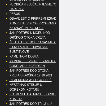
NEOBIČAN SLUČAJ PJESME “OH
DARLING”
REBUS
OBAVIJEST O PRIPREMI IZRADE
KOMPJUTERSKOG PROGRAMA
ZA IZRAČUN POTRESA
JAK POTRES U MORU KOD
GRČKOG OTOKA CRETA
ŽELITE LI SE DOBRO NASMIJATI
– UKOPČAJTE HRVATSKE
SUBTITLOVE
PAMETNOM DOSTA
A ONDA JE SVIZAC,… ZAMOTAO
ČOKOLADU U CELOFAN
JAK POTRES KOD OTOKA
KRETA U GRČKOJ 12.10.2021
IN MEMORIAM: GOGA LAZIĆ
NESTANAK STRUJE U
GORSKOM KOTARU
POTRESI U DALMACIJI I ORBITE
KOMETA
JAK POTRES KOD TRILJ-a U