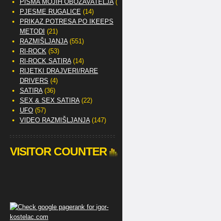
PISMA MOJIH OBOŽAVATELJA
(2)
PJESME RUGALICE
(14)
PRIKAZ POTRESA PO IKEEPS
METODI
(21)
RAZMIŠLJANJA
(551)
RI-ROCK
(53)
RI-ROCK SATIRA
(14)
RIJETKI DRAJVERI/RARE
DRIVERS
(4)
SATIRA
(36)
SEX & SEX SATIRA
(22)
UFO
(57)
VIDEO RAZMIŠLJANJA
(147)
VISITOR COUNTER