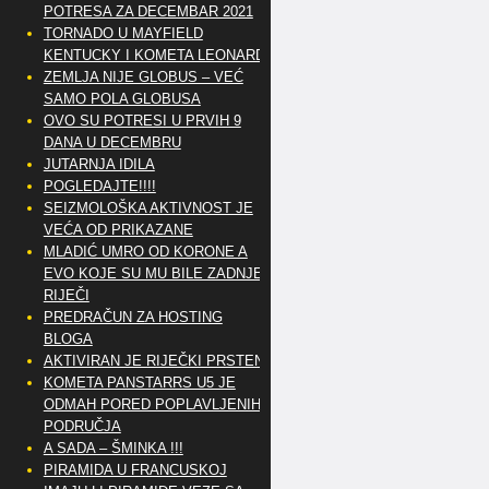
POTRESA ZA DECEMBAR 2021
TORNADO U MAYFIELD
KENTUCKY I KOMETA LEONARD
ZEMLJA NIJE GLOBUS – VEĆ
SAMO POLA GLOBUSA
OVO SU POTRESI U PRVIH 9
DANA U DECEMBRU
JUTARNJA IDILA
POGLEDAJTE!!!!
SEIZMOLOŠKA AKTIVNOST JE
VEĆA OD PRIKAZANE
MLADIĆ UMRO OD KORONE A
EVO KOJE SU MU BILE ZADNJE
RIJEČI
PREDRAČUN ZA HOSTING
BLOGA
AKTIVIRAN JE RIJEČKI PRSTEN
KOMETA PANSTARRS U5 JE
ODMAH PORED POPLAVLJENIH
PODRUČJA
A SADA – ŠMINKA !!!
PIRAMIDA U FRANCUSKOJ