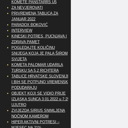
KOMETE PANSTARRS U5
ZA NEVJEROVATI
PRIVREMENA TABLICA ZA
JANUAR 2022
PARADOX ĐOKOVIĆ
INTERVIEW
KINESKI POTRES, PUCNJAVA I
ZDRAVA PAMET
POGLEDAJTE KOLIČINU
SNIJEGA KOJA JE PALA ŠIROM
SVIJETA
KOMETA PALOMAR UDARILA
TURSKU SA 5.2 RICHTERA
TABLICE HRVATSKE SLOVENIJE
I BIH SE POTPUNO VREMENSKI
PODUDARAJU
OBJEKT KOJI SE VIDIO PRIJE
IZLASKA SUNCA 3.01.2022 u 7:25
UJUTRO
ZVIJEZDA SIRIUS SNIMLJENA
NOĆNOM KAMEROM
HIPER AKTIVNI POTRESI –
MJESEC NA 21%