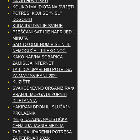
IMAJU HRVATSKU
KOLIKO IMA IDIOTA NA SVIJETU?
POTRESI KOJI SE “NISU”
DOGODILI
KUDA IDU DIVLJE SVINJE
PJEŠČANI SAT IDE NAPRIJED 10
MINUTA
SAD TO ODJENOM VIŠE NIJE
NEMOGUĆE – PREKO NOĆI
KAKO NAIVNA SOBARICA
ZAMIŠLJA INTERNET
TABLICA UPARENIH POTRESA
ZA MAY/ SVIBANJ 2022
KLIZIŠTE
SVAKODNEVNO ORGANIZIRANO
PRANJE MOZGA DEŽURNIH
DILETANATA
HAKIRANI DRON ILI SLUČAJNI
PROLAZNIK
(NE)SLUČAJNA NACISTIČKA
CENZURA JAVNIH MEDIJA
TABLICA UPARENIH POTRESA
ZA FEBRUAR 2022g