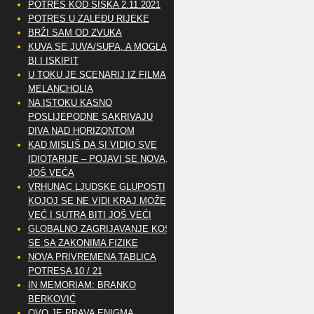
POTRES KOD SISKA 2.11.2021
POTRES U ZALEĐU RIJEKE
BRŽI SAM OD ZVUKA
KUVA SE JUVA/SUPA, A MOGLA
BI I ISKIPIT
U TOKU JE SCENARIJ IZ FILMA
MELANCHOLIA
NA ISTOKU KASNO
POSLIJEPODNE SAKRIVAJU
DIVA NAD HORIZONTOM
KAD MISLIŠ DA SI VIDIO SVE
IDIOTARIJE – POJAVI SE NOVA,..
JOŠ VEĆA
VRHUNAC LJUDSKE GLUPOSTI
KOJOJ SE NE VIDI KRAJ MOŽE
VEĆ I SUTRA BITI JOŠ VEĆI
GLOBALNO ZAGRIJAVANJE KOSI
SE SA ZAKONIMA FIZIKE
NOVA PRIVREMENA TABLICA
POTRESA 10 / 21
IN MEMORIAM: BRANKO
BERKOVIĆ
OVO JE PRAVA ENIGMA