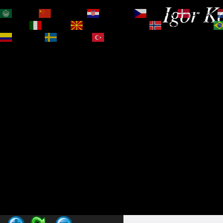
Igor Ko
العربية
简体中文
Hrvatski
Čeština‎
Dansk
Magyar
Italiano
Македонски јазик
Norsk bokmål
Español
Svenska
Türkçe