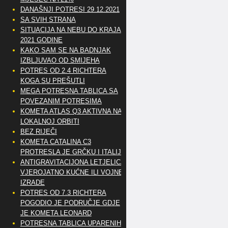
DANAŠNJI POTRESI 29.12.2021
SA SVIH STRANA
SITUACIJA NA NEBU DO KRAJA
2021 GODINE
KAKO SAM SE NA BADNJAK
IZBLJUVAO OD SMIJEHA
POTRES OD 2.4 RICHTERA
KOGA SU PREŠUTLI
MEGA POTRESNA TABLICA SA
POVEZANIM POTRESIMA
KOMETA ATLAS Q3 AKTIVNA NA
LOKALNOJ ORBITI
BEZ RIJEČI
KOMETA CATALINA C3
PROTRESLA JE GRČKU I ITALIJU
ANTIGRAVITACIJONA LETJELICA
VJEROJATNO KUĆNE ILI VOJNE
IZRADE
POTRES OD 7.3 RICHTERA
POGODIO JE PODRUČJE GDJE
JE KOMETA LEONARD
POTRESNA TABLICA UPARENIH