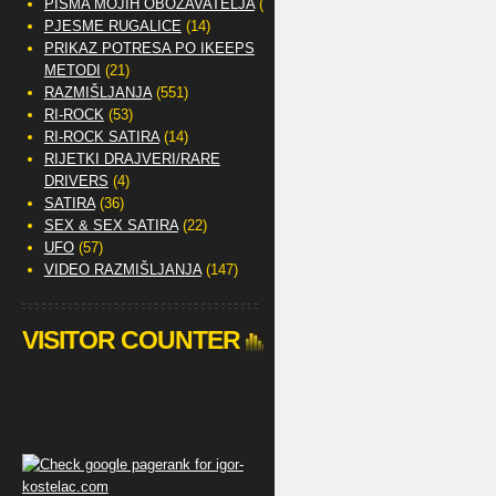
PISMA MOJIH OBOŽAVATELJA
(2)
PJESME RUGALICE
(14)
PRIKAZ POTRESA PO IKEEPS
METODI
(21)
RAZMIŠLJANJA
(551)
RI-ROCK
(53)
RI-ROCK SATIRA
(14)
RIJETKI DRAJVERI/RARE
DRIVERS
(4)
SATIRA
(36)
SEX & SEX SATIRA
(22)
UFO
(57)
VIDEO RAZMIŠLJANJA
(147)
VISITOR COUNTER