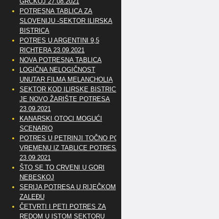
GRČKOJ 27.08.2021
POTRESNA TABLICA ZA
SLOVENIJU -SEKTOR ILIRSKA
BISTRICA
POTRES U ARGENTINI 9,5
RICHTERA 23.09.2021
NOVA POTRESNA TABLICA
LOGIČNA NELOGIČNOST
UNUTAR FILMA MELANCHOLIA
SEKTOR KOD ILIRSKE BISTRICE
JE NOVO ŽARIŠTE POTRESA
23.09.2021
KANARSKI OTOCI MOGUĆI
SCENARIO
POTRES U PETRINJI TOČNO PO
VREMENU IZ TABLICE POTRESA
23.09.2021
ŠTO SE TO CRVENI U GORI
NEBESKOJ
SERIJA POTRESA U RIJEČKOM
ZALEĐU
ČETVRTI I PETI POTRES ZA
REDOM U ISTOM SEKTORU