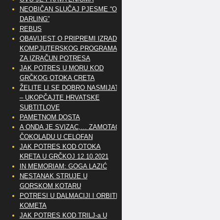
NEOBIČAN SLUČAJ PJESME “OH
DARLING”
REBUS
OBAVIJEST O PRIPREMI IZRADE
KOMPJUTERSKOG PROGRAMA
ZA IZRAČUN POTRESA
JAK POTRES U MORU KOD
GRČKOG OTOKA CRETA
ŽELITE LI SE DOBRO NASMIJATI
– UKOPČAJTE HRVATSKE
SUBTITLOVE
PAMETNOM DOSTA
A ONDA JE SVIZAC,… ZAMOTAO
ČOKOLADU U CELOFAN
JAK POTRES KOD OTOKA
KRETA U GRČKOJ 12.10.2021
IN MEMORIAM: GOGA LAZIĆ
NESTANAK STRUJE U
GORSKOM KOTARU
POTRESI U DALMACIJI I ORBITE
KOMETA
JAK POTRES KOD TRILJ-a U