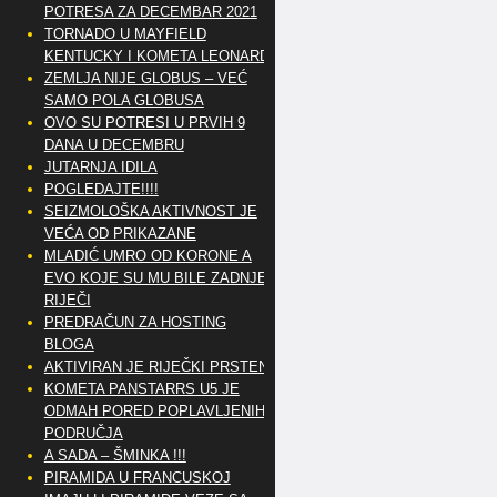
POTRESA ZA DECEMBAR 2021
TORNADO U MAYFIELD
KENTUCKY I KOMETA LEONARD
ZEMLJA NIJE GLOBUS – VEĆ
SAMO POLA GLOBUSA
OVO SU POTRESI U PRVIH 9
DANA U DECEMBRU
JUTARNJA IDILA
POGLEDAJTE!!!!
SEIZMOLOŠKA AKTIVNOST JE
VEĆA OD PRIKAZANE
MLADIĆ UMRO OD KORONE A
EVO KOJE SU MU BILE ZADNJE
RIJEČI
PREDRAČUN ZA HOSTING
BLOGA
AKTIVIRAN JE RIJEČKI PRSTEN
KOMETA PANSTARRS U5 JE
ODMAH PORED POPLAVLJENIH
PODRUČJA
A SADA – ŠMINKA !!!
PIRAMIDA U FRANCUSKOJ