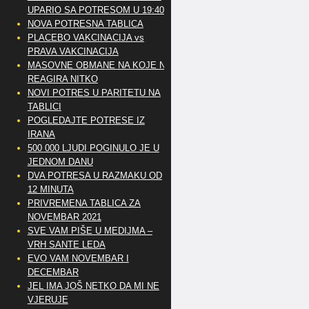
UPARIO SA POTRESOM U 19:40
NOVA POTRESNA TABLICA
PLACEBO VAKCINACIJA vs
PRAVA VAKCINACIJA
MASOVNE OBMANE NA KOJE NE
REAGIRA NITKO
NOVI POTRES U PARITETU NA
TABLICI
POGLEDAJTE POTRESE IZ
IRANA
500 000 LJUDI POGINULO JE U
JEDNOM DANU
DVA POTRESA U RAZMAKU OD
12 MINUTA
PRIVREMENA TABLICA ZA
NOVEMBAR 2021
SVE VAM PIŠE U MEDIJMA –
VRH SANTE LEDA
EVO VAM NOVEMBAR I
DECEMBAR
JEL IMA JOŠ NETKO DA MI NE
VJERUJE