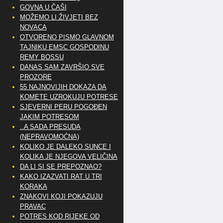
GOVNA U ČAŠI
MOŽEMO LI ŽIVJETI BEZ
NOVACA
OTVORENO PISMO GLAVNOM
TAJNIKU EMSC GOSPODINU
REMY BOSSU
DANAS SAM ZAVRŠIO SVE
PROZORE
55 NAJNOVIJIH DOKAZA DA
KOMETE UZROKUJU POTRESE
SJEVERNI PERU POGOĐEN
JAKIM POTRESOM
..A SADA PRESUDA
(NEPRAVOMOĆNA)
KOLIKO JE DALEKO SUNCE I
KOLIKA JE NJEGOVA VELIČINA
DA LI SI SE PREPOZNAO?
KAKO IZAZVATI RAT U TRI
KORAKA
ZNAKOVI KOJI POKAZUJU
PRAVAC
POTRES KOD RIJEKE OD