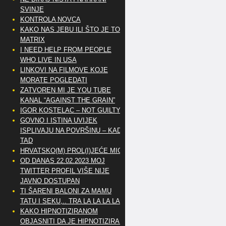
SVINJE
KONTROLA NOVCA
KAKO NAS JEBU ILI ŠTO JE TO
MATRIX
I NEED HELP FROM PEOPLE
WHO LIVE IN USA
LINKOVI NA FILMOVE KOJE
MORATE POGLEDATI
ZATVOREN MI JE YOU TUBE
KANAL “AGAINST THE GRAIN”
IGOR KOSTELAC – NOT GUILTY
GOVNO I ISTINA UVIJEK
ISPLIVAJU NA POVRŠINU – KAD
TAD
HRVATSKO(M) PROL(I)JEĆE MIG
OD DANAS 22.02.2023 MOJ
TWITTER PROFIL VIŠE NIJE
JAVNO DOSTUPAN
TI ŠARENI BALONI ZA MAMU
TATU I SEKU,.. TRA LA LA LA LA
KAKO HIPNOTIZIRANOM
OBJASNITI DA JE HIPNOTIZIRAN