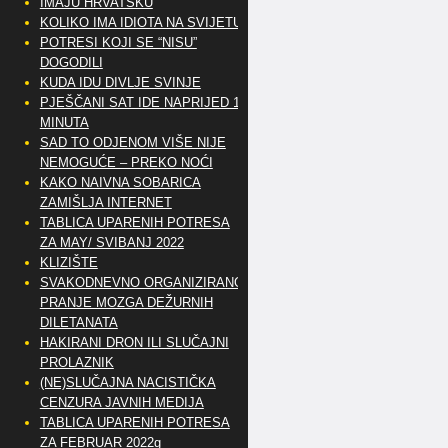
IMAJU HRVATSKU
KOLIKO IMA IDIOTA NA SVIJETU?
POTRESI KOJI SE “NISU”
DOGODILI
KUDA IDU DIVLJE SVINJE
PJEŠČANI SAT IDE NAPRIJED 10
MINUTA
SAD TO ODJENOM VIŠE NIJE
NEMOGUĆE – PREKO NOĆI
KAKO NAIVNA SOBARICA
ZAMIŠLJA INTERNET
TABLICA UPARENIH POTRESA
ZA MAY/ SVIBANJ 2022
KLIZIŠTE
SVAKODNEVNO ORGANIZIRANO
PRANJE MOZGA DEŽURNIH
DILETANATA
HAKIRANI DRON ILI SLUČAJNI
PROLAZNIK
(NE)SLUČAJNA NACISTIČKA
CENZURA JAVNIH MEDIJA
TABLICA UPARENIH POTRESA
ZA FEBRUAR 2022g