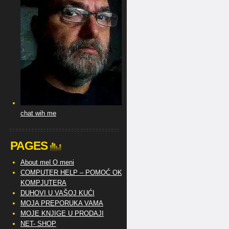
chat wih me
PAGES
About me| O meni
COMPUTER HELP – POMOĆ OKO
KOMPJUTERA
DUHOVI U VAŠOJ KUĆI
MOJA PREPORUKA VAMA
MOJE KNJIGE U PRODAJI
NET- SHOP