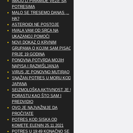
IMAJU LI PIRAMIDE VEZE SA
POTRESIMA
MALO SE TRESEMO DANAS ,..
HA?
ASTEROIDI NE POSTOJE
HVALA VAM OD SRCA NA
UKAZANOJ POMOĆI
NOVI DOKAZ O KRVNIM
GRUPAMA O KOJIM SAM PISAO
PRIJE 19 GODINA
PONOVNA POTVRDA MOJIH
NAPISA I RAZMIŠLJANJA
VIRUS JE PONOVNO MUTIRAO
SNAŽAN POTRES U MORU KOD
JAPANA
SEIZMOLOŠKA AKTIVNOST JE U
PORASTU KAO ŠTO SAM I
PREDVIDIO
OVO JE NAJVAŽNIJE DA
PROČITATE
POTRES KOD SISKA OD
KOMETE ELENIN 25.11.2021
POTRES U 19:49 KONAČNO SE