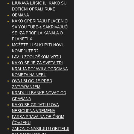
LJUKAVA LJISIC ILI KAKO SU
DOTIČNI OPRALI RUKE
OBMANA
KAKO OPERIRAJU PLAĆENICI
SA YOU TUBE-a SAKRIVAJUĆI
SE IZA PROFILA KANALA O
PLANETI X
MOŽETE LI SI KUPITI NOVI
KOMPJUTER?
LAV U ZOOLOŠKOM VRTU
KAKO SE JE ZA SVETA TRI
KRALJA POJAVILA OGROMNA
KOMETA NA NEBU
OVAJ BLOG JE PRED
ZATVARANJEM
KRADU LI BANKE NOVAC OD
GRAĐANA
KAKO SE GRIJATI U OVA
NESIGURNA VREMENA
FARSA PRAVA NA OBIČNOM
ČOVJEKU
ZAKON O NASILJU U OBITELJI