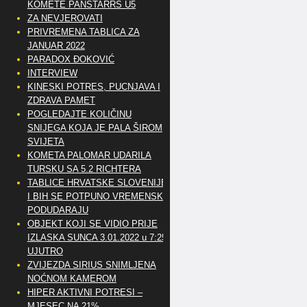
KOMETE PANSTARRS U5
ZA NEVJEROVATI
PRIVREMENA TABLICA ZA
JANUAR 2022
PARADOX ĐOKOVIĆ
INTERVIEW
KINESKI POTRES, PUCNJAVA I
ZDRAVA PAMET
POGLEDAJTE KOLIČINU
SNIJEGA KOJA JE PALA ŠIROM
SVIJETA
KOMETA PALOMAR UDARILA
TURSKU SA 5.2 RICHTERA
TABLICE HRVATSKE SLOVENIJE
I BIH SE POTPUNO VREMENSKI
PODUDARAJU
OBJEKT KOJI SE VIDIO PRIJE
IZLASKA SUNCA 3.01.2022 u 7:25
UJUTRO
ZVIJEZDA SIRIUS SNIMLJENA
NOĆNOM KAMEROM
HIPER AKTIVNI POTRESI –
MJESEC NA 21%