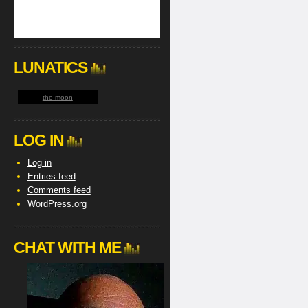
LUNATICS
the moon
LOG IN
Log in
Entries feed
Comments feed
WordPress.org
CHAT WITH ME