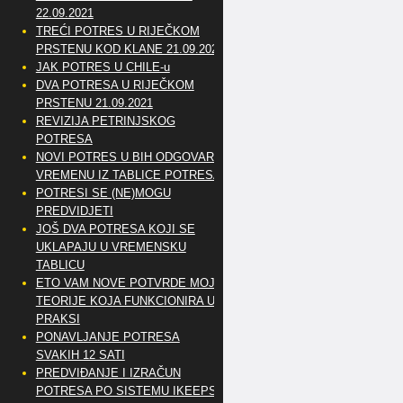
22.09.2021
TREĆI POTRES U RIJEČKOM
PRSTENU KOD KLANE 21.09.2021
JAK POTRES U CHILE-u
DVA POTRESA U RIJEČKOM
PRSTENU 21.09.2021
REVIZIJA PETRINJSKOG
POTRESA
NOVI POTRES U BIH ODGOVARA
VREMENU IZ TABLICE POTRESA
POTRESI SE (NE)MOGU
PREDVIDJETI
JOŠ DVA POTRESA KOJI SE
UKLAPAJU U VREMENSKU
TABLICU
ETO VAM NOVE POTVRDE MOJE
TEORIJE KOJA FUNKCIONIRA U
PRAKSI
PONAVLJANJE POTRESA
SVAKIH 12 SATI
PREDVIĐANJE I IZRAČUN
POTRESA PO SISTEMU IKEEPS