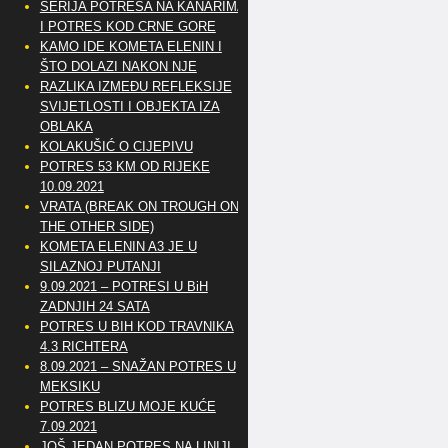
SERIJA POTRESA NA KANARIMA
I POTRES KOD CRNE GORE
KAMO IDE KOMETA ELENIN I
ŠTO DOLAZI NAKON NJE
RAZLIKA IZMEĐU REFLEKSIJE
SVIJETLOSTI I OBJEKTA IZA
OBLAKA
KOLAKUŠIĆ O CIJEPIVU
POTRES 53 KM OD RIJEKE
10.09.2021
VRATA (BREAK ON TROUGH ON
THE OTHER SIDE)
KOMETA ELENIN A3 JE U
SILAZNOJ PUTANJI
9.09.2021 – POTRESI U BiH
ZADNJIH 24 SATA
POTRES U BIH KOD TRAVNIKA
4.3 RICHTERA
8.09.2021 – SNAŽAN POTRES U
MEKSIKU
POTRES BLIZU MOJE KUĆE
7.09.2021
JOŠ JEDAN POTRES NA LINIJI