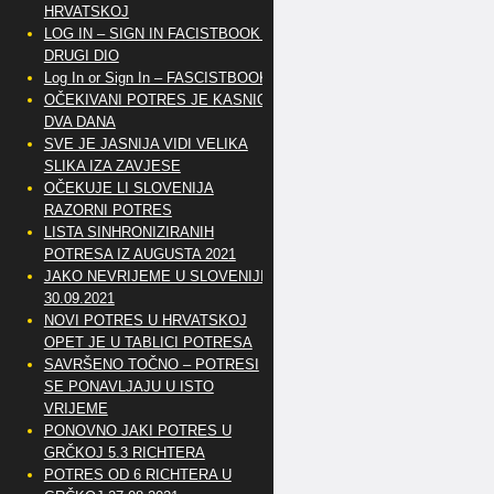
HRVATSKOJ
LOG IN – SIGN IN FACISTBOOK –
DRUGI DIO
Log In or Sign In – FASCISTBOOK
OČEKIVANI POTRES JE KASNIO
DVA DANA
SVE JE JASNIJA VIDI VELIKA
SLIKA IZA ZAVJESE
OČEKUJE LI SLOVENIJA
RAZORNI POTRES
LISTA SINHRONIZIRANIH
POTRESA IZ AUGUSTA 2021
JAKO NEVRIJEME U SLOVENIJI
30.09.2021
NOVI POTRES U HRVATSKOJ
OPET JE U TABLICI POTRESA
SAVRŠENO TOČNO – POTRESI
SE PONAVLJAJU U ISTO
VRIJEME
PONOVNO JAKI POTRES U
GRČKOJ 5.3 RICHTERA
POTRES OD 6 RICHTERA U