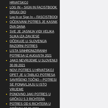
HRVATSKOJ
LOG IN – SIGN IN FACISTBOOK –
DRUGI DIO
Log In or Sign In – FASCISTBOOK
OČEKIVANI POTRES JE KASNIO
DVA DANA
SVE JE JASNIJA VIDI VELIKA
SLIKA IZA ZAVJESE
OČEKUJE LI SLOVENIJA
RAZORNI POTRES
LISTA SINHRONIZIRANIH
POTRESA IZ AUGUSTA 2021
JAKO NEVRIJEME U SLOVENIJI
30.09.2021
NOVI POTRES U HRVATSKOJ
OPET JE U TABLICI POTRESA
SAVRŠENO TOČNO – POTRESI
SE PONAVLJAJU U ISTO
VRIJEME
PONOVNO JAKI POTRES U
GRČKOJ 5.3 RICHTERA
POTRES OD 6 RICHTERA U