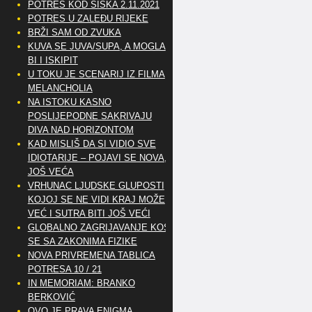
POTRES KOD SISKA 2.11.2021
POTRES U ZALEĐU RIJEKE
BRŽI SAM OD ZVUKA
KUVA SE JUVA/SUPA, A MOGLA
BI I ISKIPIT
U TOKU JE SCENARIJ IZ FILMA
MELANCHOLIA
NA ISTOKU KASNO
POSLIJEPODNE SAKRIVAJU
DIVA NAD HORIZONTOM
KAD MISLIŠ DA SI VIDIO SVE
IDIOTARIJE – POJAVI SE NOVA,..
JOŠ VEĆA
VRHUNAC LJUDSKE GLUPOSTI
KOJOJ SE NE VIDI KRAJ MOŽE
VEĆ I SUTRA BITI JOŠ VEĆI
GLOBALNO ZAGRIJAVANJE KOSI
SE SA ZAKONIMA FIZIKE
NOVA PRIVREMENA TABLICA
POTRESA 10 / 21
IN MEMORIAM: BRANKO
BERKOVIĆ
OVO JE PRAVA ENIGMA