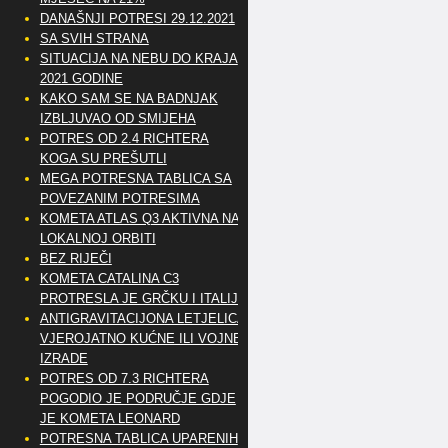
DANAŠNJI POTRESI 29.12.2021
SA SVIH STRANA
SITUACIJA NA NEBU DO KRAJA
2021 GODINE
KAKO SAM SE NA BADNJAK
IZBLJUVAO OD SMIJEHA
POTRES OD 2.4 RICHTERA
KOGA SU PREŠUTLI
MEGA POTRESNA TABLICA SA
POVEZANIM POTRESIMA
KOMETA ATLAS Q3 AKTIVNA NA
LOKALNOJ ORBITI
BEZ RIJEČI
KOMETA CATALINA C3
PROTRESLA JE GRČKU I ITALIJU
ANTIGRAVITACIJONA LETJELICA
VJEROJATNO KUĆNE ILI VOJNE
IZRADE
POTRES OD 7.3 RICHTERA
POGODIO JE PODRUČJE GDJE
JE KOMETA LEONARD
POTRESNA TABLICA UPARENIH