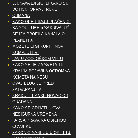
LJUKAVA LJISIC ILI KAKO SU
DOTIČNI OPRALI RUKE
OBMANA
KAKO OPERIRAJU PLAĆENICI
SA YOU TUBE-a SAKRIVAJUĆI
SE IZA PROFILA KANALA O
PLANETI X
MOŽETE LI SI KUPITI NOVI
KOMPJUTER?
LAV U ZOOLOŠKOM VRTU
KAKO SE JE ZA SVETA TRI
KRALJA POJAVILA OGROMNA
KOMETA NA NEBU
OVAJ BLOG JE PRED
ZATVARANJEM
KRADU LI BANKE NOVAC OD
GRAĐANA
KAKO SE GRIJATI U OVA
NESIGURNA VREMENA
FARSA PRAVA NA OBIČNOM
ČOVJEKU
ZAKON O NASILJU U OBITELJI