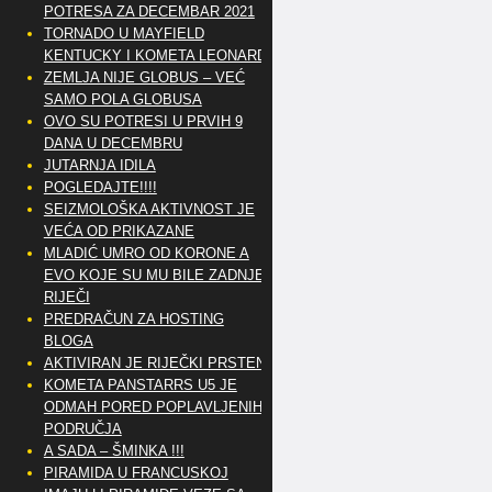
POTRESA ZA DECEMBAR 2021
TORNADO U MAYFIELD
KENTUCKY I KOMETA LEONARD
ZEMLJA NIJE GLOBUS – VEĆ
SAMO POLA GLOBUSA
OVO SU POTRESI U PRVIH 9
DANA U DECEMBRU
JUTARNJA IDILA
POGLEDAJTE!!!!
SEIZMOLOŠKA AKTIVNOST JE
VEĆA OD PRIKAZANE
MLADIĆ UMRO OD KORONE A
EVO KOJE SU MU BILE ZADNJE
RIJEČI
PREDRAČUN ZA HOSTING
BLOGA
AKTIVIRAN JE RIJEČKI PRSTEN
KOMETA PANSTARRS U5 JE
ODMAH PORED POPLAVLJENIH
PODRUČJA
A SADA – ŠMINKA !!!
PIRAMIDA U FRANCUSKOJ