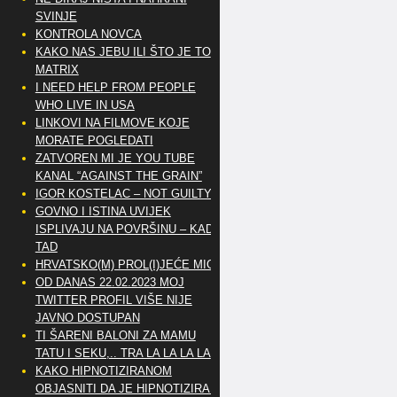
SVINJE
KONTROLA NOVCA
KAKO NAS JEBU ILI ŠTO JE TO
MATRIX
I NEED HELP FROM PEOPLE
WHO LIVE IN USA
LINKOVI NA FILMOVE KOJE
MORATE POGLEDATI
ZATVOREN MI JE YOU TUBE
KANAL “AGAINST THE GRAIN”
IGOR KOSTELAC – NOT GUILTY
GOVNO I ISTINA UVIJEK
ISPLIVAJU NA POVRŠINU – KAD
TAD
HRVATSKO(M) PROL(I)JEĆE MIG
OD DANAS 22.02.2023 MOJ
TWITTER PROFIL VIŠE NIJE
JAVNO DOSTUPAN
TI ŠARENI BALONI ZA MAMU
TATU I SEKU,.. TRA LA LA LA LA
KAKO HIPNOTIZIRANOM
OBJASNITI DA JE HIPNOTIZIRAN