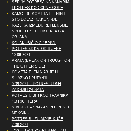
SERIJA POTRESA NA KANARIMA
I POTRES KOD CRNE GORE
KAMO IDE KOMETA ELENIN I
ŠTO DOLAZI NAKON NJE
RAZLIKA IZMEĐU REFLEKSIJE
SVIJETLOSTI I OBJEKTA IZA
OBLAKA
KOLAKUŠIĆ O CIJEPIVU
POTRES 53 KM OD RIJEKE
10.09.2021
VRATA (BREAK ON TROUGH ON
THE OTHER SIDE)
KOMETA ELENIN A3 JE U
SILAZNOJ PUTANJI
9.09.2021 – POTRESI U BiH
ZADNJIH 24 SATA
POTRES U BIH KOD TRAVNIKA
4.3 RICHTERA
8.09.2021 – SNAŽAN POTRES U
MEKSIKU
POTRES BLIZU MOJE KUĆE
7.09.2021
JOŠ JEDAN POTRES NA LINIJI