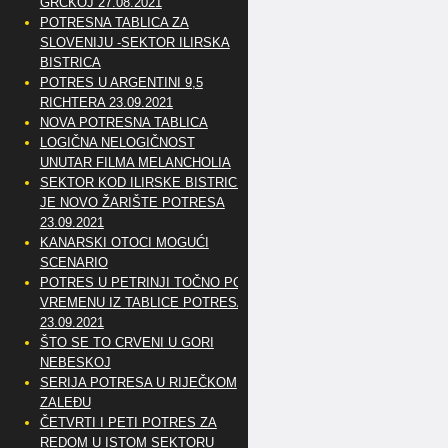
GRČKOJ 27.08.2021
POTRESNA TABLICA ZA
SLOVENIJU -SEKTOR ILIRSKA
BISTRICA
POTRES U ARGENTINI 9,5
RICHTERA 23.09.2021
NOVA POTRESNA TABLICA
LOGIČNA NELOGIČNOST
UNUTAR FILMA MELANCHOLIA
SEKTOR KOD ILIRSKE BISTRICE
JE NOVO ŽARIŠTE POTRESA
23.09.2021
KANARSKI OTOCI MOGUĆI
SCENARIO
POTRES U PETRINJI TOČNO PO
VREMENU IZ TABLICE POTRESA
23.09.2021
ŠTO SE TO CRVENI U GORI
NEBESKOJ
SERIJA POTRESA U RIJEČKOM
ZALEĐU
ČETVRTI I PETI POTRES ZA
REDOM U ISTOM SEKTORU