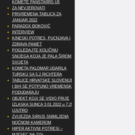
KOMETE PANSTARRS U5
ZA NEVJEROVATI
PRIVREMENA TABLICA ZA
JANUAR 2022
PARADOX ĐOKOVIĆ
INTERVIEW
KINESKI POTRES, PUCNJAVA I
ZDRAVA PAMET
POGLEDAJTE KOLIČINU
SNIJEGA KOJA JE PALA ŠIROM
SVIJETA
KOMETA PALOMAR UDARILA
TURSKU SA 5.2 RICHTERA
TABLICE HRVATSKE SLOVENIJE
I BIH SE POTPUNO VREMENSKI
PODUDARAJU
OBJEKT KOJI SE VIDIO PRIJE
IZLASKA SUNCA 3.01.2022 u 7:25
UJUTRO
ZVIJEZDA SIRIUS SNIMLJENA
NOĆNOM KAMEROM
HIPER AKTIVNI POTRESI –
MJESEC NA 21%