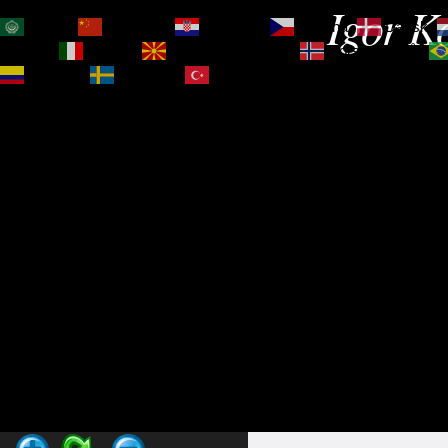
Igor Ko
العربية
简体中文
Hrvatski
Čeština‎
Dansk
Magyar
Italiano
Македонски јазик
Norsk bokmål
Español
Svenska
Türkçe