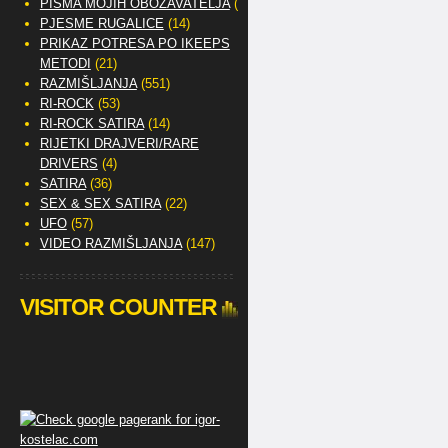
PISMA MOJIH OBOŽAVATELJA
(2)
PJESME RUGALICE
(14)
PRIKAZ POTRESA PO IKEEPS
METODI
(21)
RAZMIŠLJANJA
(551)
RI-ROCK
(53)
RI-ROCK SATIRA
(14)
RIJETKI DRAJVERI/RARE
DRIVERS
(4)
SATIRA
(36)
SEX & SEX SATIRA
(22)
UFO
(57)
VIDEO RAZMIŠLJANJA
(147)
VISITOR COUNTER