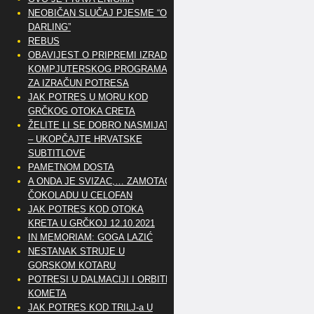
NEOBIČAN SLUČAJ PJESME “OH
DARLING”
REBUS
OBAVIJEST O PRIPREMI IZRADE
KOMPJUTERSKOG PROGRAMA
ZA IZRAČUN POTRESA
JAK POTRES U MORU KOD
GRČKOG OTOKA CRETA
ŽELITE LI SE DOBRO NASMIJATI
– UKOPČAJTE HRVATSKE
SUBTITLOVE
PAMETNOM DOSTA
A ONDA JE SVIZAC,… ZAMOTAO
ČOKOLADU U CELOFAN
JAK POTRES KOD OTOKA
KRETA U GRČKOJ 12.10.2021
IN MEMORIAM: GOGA LAZIĆ
NESTANAK STRUJE U
GORSKOM KOTARU
POTRESI U DALMACIJI I ORBITE
KOMETA
JAK POTRES KOD TRILJ-a U