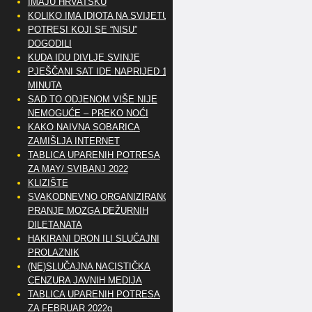
IMAJU HRVATSKU
KOLIKO IMA IDIOTA NA SVIJETU?
POTRESI KOJI SE “NISU”
DOGODILI
KUDA IDU DIVLJE SVINJE
PJEŠČANI SAT IDE NAPRIJED 10
MINUTA
SAD TO ODJENOM VIŠE NIJE
NEMOGUĆE – PREKO NOĆI
KAKO NAIVNA SOBARICA
ZAMIŠLJA INTERNET
TABLICA UPARENIH POTRESA
ZA MAY/ SVIBANJ 2022
KLIZIŠTE
SVAKODNEVNO ORGANIZIRANO
PRANJE MOZGA DEŽURNIH
DILETANATA
HAKIRANI DRON ILI SLUČAJNI
PROLAZNIK
(NE)SLUČAJNA NACISTIČKA
CENZURA JAVNIH MEDIJA
TABLICA UPARENIH POTRESA
ZA FEBRUAR 2022g