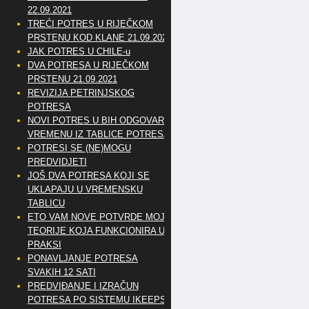
22.09.2021
TREĆI POTRES U RIJEČKOM
PRSTENU KOD KLANE 21.09.2021
JAK POTRES U CHILE-u
DVA POTRESA U RIJEČKOM
PRSTENU 21.09.2021
REVIZIJA PETRINJSKOG
POTRESA
NOVI POTRES U BIH ODGOVARA
VREMENU IZ TABLICE POTRESA
POTRESI SE (NE)MOGU
PREDVIDJETI
JOŠ DVA POTRESA KOJI SE
UKLAPAJU U VREMENSKU
TABLICU
ETO VAM NOVE POTVRDE MOJE
TEORIJE KOJA FUNKCIONIRA U
PRAKSI
PONAVLJANJE POTRESA
SVAKIH 12 SATI
PREDVIĐANJE I IZRAČUN
POTRESA PO SISTEMU IKEEPS