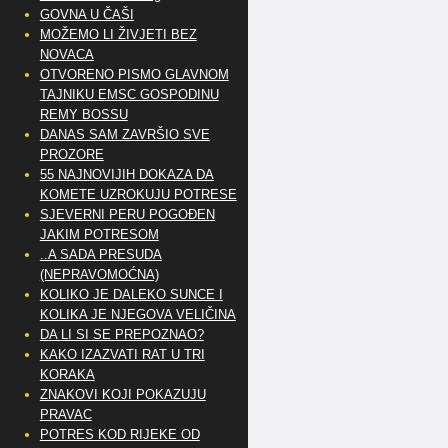
GOVNA U ČAŠI
MOŽEMO LI ŽIVJETI BEZ
NOVACA
OTVORENO PISMO GLAVNOM
TAJNIKU EMSC GOSPODINU
REMY BOSSU
DANAS SAM ZAVRŠIO SVE
PROZORE
55 NAJNOVIJIH DOKAZA DA
KOMETE UZROKUJU POTRESE
SJEVERNI PERU POGOĐEN
JAKIM POTRESOM
..A SADA PRESUDA
(NEPRAVOMOĆNA)
KOLIKO JE DALEKO SUNCE I
KOLIKA JE NJEGOVA VELIČINA
DA LI SI SE PREPOZNAO?
KAKO IZAZVATI RAT U TRI
KORAKA
ZNAKOVI KOJI POKAZUJU
PRAVAC
POTRES KOD RIJEKE OD