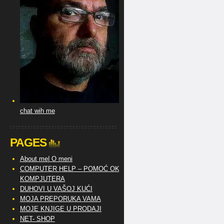
chat wih me
PAGES
About me| O meni
COMPUTER HELP – POMOĆ OKO
KOMPJUTERA
DUHOVI U VAŠOJ KUĆI
MOJA PREPORUKA VAMA
MOJE KNJIGE U PRODAJI
NET- SHOP