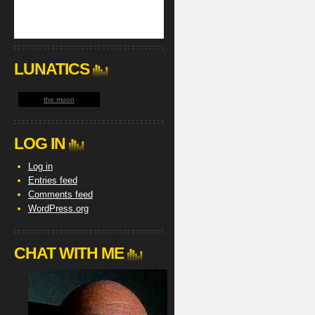
LUNATICS
the moon
LOG IN
Log in
Entries feed
Comments feed
WordPress.org
CHAT WITH ME