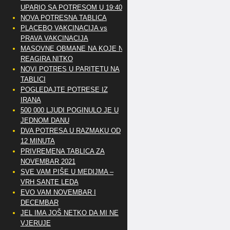
UPARIO SA POTRESOM U 19:40
NOVA POTRESNA TABLICA
PLACEBO VAKCINACIJA vs
PRAVA VAKCINACIJA
MASOVNE OBMANE NA KOJE NE
REAGIRA NITKO
NOVI POTRES U PARITETU NA
TABLICI
POGLEDAJTE POTRESE IZ
IRANA
500 000 LJUDI POGINULO JE U
JEDNOM DANU
DVA POTRESA U RAZMAKU OD
12 MINUTA
PRIVREMENA TABLICA ZA
NOVEMBAR 2021
SVE VAM PIŠE U MEDIJMA –
VRH SANTE LEDA
EVO VAM NOVEMBAR I
DECEMBAR
JEL IMA JOŠ NETKO DA MI NE
VJERUJE