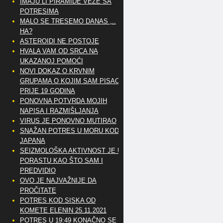
IMAJU LI PIRAMIDE VEZE SA
POTRESIMA
MALO SE TRESEMO DANAS ,..
HA?
ASTEROIDI NE POSTOJE
HVALA VAM OD SRCA NA
UKAZANOJ POMOĆI
NOVI DOKAZ O KRVNIM
GRUPAMA O KOJIM SAM PISAO
PRIJE 19 GODINA
PONOVNA POTVRDA MOJIH
NAPISA I RAZMIŠLJANJA
VIRUS JE PONOVNO MUTIRAO
SNAŽAN POTRES U MORU KOD
JAPANA
SEIZMOLOŠKA AKTIVNOST JE U
PORASTU KAO ŠTO SAM I
PREDVIDIO
OVO JE NAJVAŽNIJE DA
PROČITATE
POTRES KOD SISKA OD
KOMETE ELENIN 25.11.2021
POTRES U 19:49 KONAČNO SE