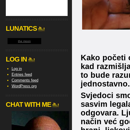
LUNATICS
the moon
Kako početi 
LOG IN
kad razmišlja
Log in
to bude razu
Entries feed
Comments feed
jednostavno.
WordPress.org
Svjedoci smo
sasvim legala
CHAT WITH ME
odgovara. Lju
način već go