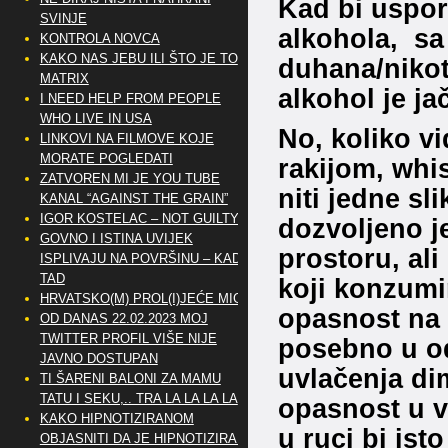
Kad bi uspore
SVINJE
alkohola, sa
KONTROLA NOVCA
KAKO NAS JEBU ILI ŠTO JE TO
duhana/nikot
MATRIX
alkohol je ja
I NEED HELP FROM PEOPLE
WHO LIVE IN USA
No, koliko v
LINKOVI NA FILMOVE KOJE
MORATE POGLEDATI
rakijom, whi
ZATVOREN MI JE YOU TUBE
niti jedne sl
KANAL “AGAINST THE GRAIN”
IGOR KOSTELAC – NOT GUILTY
dozvoljeno j
GOVNO I ISTINA UVIJEK
prostoru, al
ISPLIVAJU NA POVRŠINU – KAD
TAD
koji konzumir
HRVATSKO(M) PROL(I)JEĆE MIG
opasnost na c
OD DANAS 22.02.2023 MOJ
TWITTER PROFIL VIŠE NIJE
posebno u o
JAVNO DOSTUPAN
uvlačenja di
TI ŠARENI BALONI ZA MAMU
TATU I SEKU,.. TRA LA LA LA LA
opasnost u vo
KAKO HIPNOTIZIRANOM
u ruci bi ist
OBJASNITI DA JE HIPNOTIZIRAN