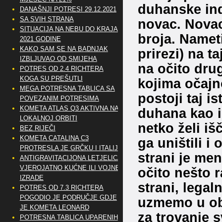
duhanske ind
DANAŠNJI POTRESI 29.12.2021
SA SVIH STRANA
novac. Novac 
SITUACIJA NA NEBU DO KRAJA
broja. Namet
2021 GODINE
KAKO SAM SE NA BADNJAK
prirezi) na t
IZBLJUVAO OD SMIJEHA
na očito drug
POTRES OD 2.4 RICHTERA
KOGA SU PREŠUTLI
kojima očajn
MEGA POTRESNA TABLICA SA
postoji taj i
POVEZANIM POTRESIMA
KOMETA ATLAS Q3 AKTIVNA NA
duhana kao i
LOKALNOJ ORBITI
netko želi iš
BEZ RIJEČI
KOMETA CATALINA C3
ga uništili 
PROTRESLA JE GRČKU I ITALIJU
strani je men
ANTIGRAVITACIJONA LETJELICA
VJEROJATNO KUĆNE ILI VOJNE
očito nešto r
IZRADE
strani, legal
POTRES OD 7.3 RICHTERA
POGODIO JE PODRUČJE GDJE
uzmemo u obzi
JE KOMETA LEONARD
za trovanje 
POTRESNA TABLICA UPARENIH