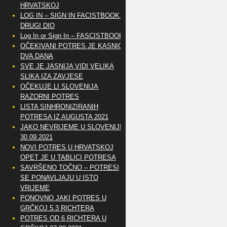
HRVATSKOJ
LOG IN – SIGN IN FACISTBOOK –
DRUGI DIO
Log In or Sign In – FASCISTBOOK
OČEKIVANI POTRES JE KASNIO
DVA DANA
SVE JE JASNIJA VIDI VELIKA
SLIKA IZA ZAVJESE
OČEKUJE LI SLOVENIJA
RAZORNI POTRES
LISTA SINHRONIZIRANIH
POTRESA IZ AUGUSTA 2021
JAKO NEVRIJEME U SLOVENIJI
30.09.2021
NOVI POTRES U HRVATSKOJ
OPET JE U TABLICI POTRESA
SAVRŠENO TOČNO – POTRESI
SE PONAVLJAJU U ISTO
VRIJEME
PONOVNO JAKI POTRES U
GRČKOJ 5.3 RICHTERA
POTRES OD 6 RICHTERA U