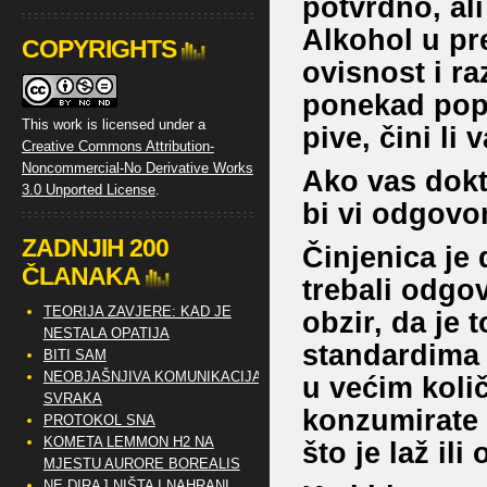
potvrdno, ali
Alkohol u pr
COPYRIGHTS
ovisnost i ra
ponekad popi
This work is licensed under a
pive, čini li
Creative Commons Attribution-
Noncommercial-No Derivative Works
Ako vas dokt
3.0 Unported License
.
bi vi odgovor
ZADNJIH 200
Činjenica je
ČLANAKA
trebali odgov
TEORIJA ZAVJERE: KAD JE
obzir, da je
NESTALA OPATIJA
standardima 
BITI SAM
NEOBJAŠNJIVA KOMUNIKACIJA
u većim koli
SVRAKA
konzumirate a
PROTOKOL SNA
KOMETA LEMMON H2 NA
što je laž il
MJESTU AURORE BOREALIS
NE DIRAJ NIŠTA I NAHRANI