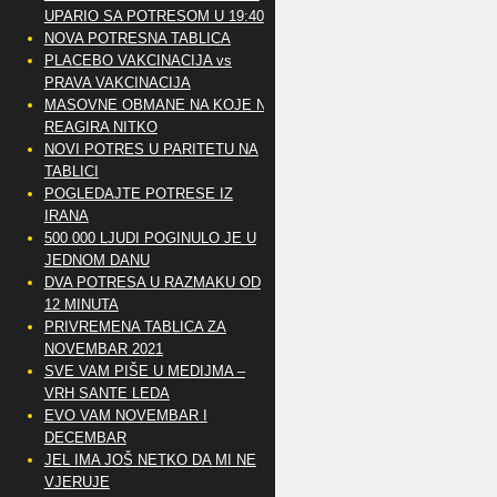
UPARIO SA POTRESOM U 19:40
NOVA POTRESNA TABLICA
PLACEBO VAKCINACIJA vs
PRAVA VAKCINACIJA
MASOVNE OBMANE NA KOJE NE
REAGIRA NITKO
NOVI POTRES U PARITETU NA
TABLICI
POGLEDAJTE POTRESE IZ
IRANA
500 000 LJUDI POGINULO JE U
JEDNOM DANU
DVA POTRESA U RAZMAKU OD
12 MINUTA
PRIVREMENA TABLICA ZA
NOVEMBAR 2021
SVE VAM PIŠE U MEDIJMA –
VRH SANTE LEDA
EVO VAM NOVEMBAR I
DECEMBAR
JEL IMA JOŠ NETKO DA MI NE
VJERUJE