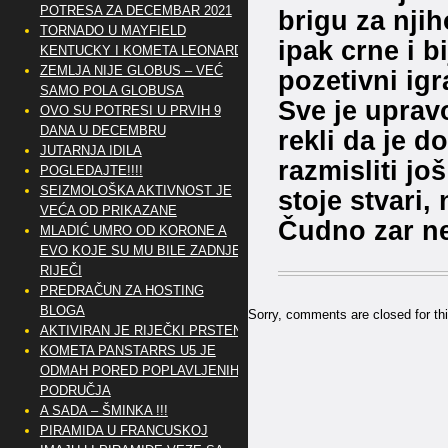
POTRESA ZA DECEMBAR 2021
brigu za njih
TORNADO U MAYFIELD
ipak crne i b
KENTUCKY I KOMETA LEONARD
ZEMLJA NIJE GLOBUS – VEĆ
pozetivni igr
SAMO POLA GLOBUSA
Sve je uprav
OVO SU POTRESI U PRVIH 9
DANA U DECEMBRU
rekli da je d
JUTARNJA IDILA
razmisliti j
POGLEDAJTE!!!!
SEIZMOLOŠKA AKTIVNOST JE
stoje stvari,
VEĆA OD PRIKAZANE
Čudno zar n
MLADIĆ UMRO OD KORONE A
EVO KOJE SU MU BILE ZADNJE
RIJEČI
PREDRAČUN ZA HOSTING
BLOGA
Sorry, comments are closed for thi
AKTIVIRAN JE RIJEČKI PRSTEN
KOMETA PANSTARRS U5 JE
ODMAH PORED POPLAVLJENIH
PODRUČJA
A SADA – ŠMINKA !!!
PIRAMIDA U FRANCUSKOJ