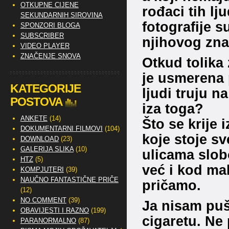
OTKUPNE CIJENE
rođaci tih lju
SEKUNDARNIH SIROVINA
fotografije s
SPONZORI BLOGA
SUBSCRIBER
njihovog znan
VIDEO PLAYER
ZNAČENJE SNOVA
Otkud tolika 
je usmerena p
KATEGORIJE
ljudi truju n
POSTOVA
iza toga?
ANKETE
(14)
Što se krije
DOKUMENTARNI FILMOVI
(104)
koje stoje sv
DOWNLOAD
(23)
GALERIJA SLIKA
(10)
ulicama slob
HTZ
(5)
već i kod mal
KOMPJUTERI
(39)
NAUČNO FANTASTIČNE PRIČE
pričamo.
(12)
NO COMMENT
(39)
Ja nisam puš
OBAVIJESTI I RAZNO
(199)
cigaretu. Ne 
PARANORMALNO
(87)