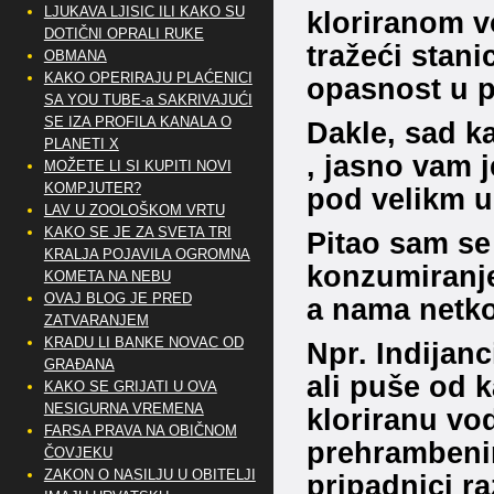
LJUKAVA LJISIC ILI KAKO SU
kloriranom vo
DOTIČNI OPRALI RUKE
tražeći stani
OBMANA
KAKO OPERIRAJU PLAĆENICI
opasnost u 
SA YOU TUBE-a SAKRIVAJUĆI
SE IZA PROFILA KANALA O
Dakle, sad k
PLANETI X
, jasno vam 
MOŽETE LI SI KUPITI NOVI
KOMPJUTER?
pod velikm up
LAV U ZOOLOŠKOM VRTU
KAKO SE JE ZA SVETA TRI
Pitao sam se 
KRALJA POJAVILA OGROMNA
konzumiranj
KOMETA NA NEBU
OVAJ BLOG JE PRED
a nama netko
ZATVARANJEM
KRADU LI BANKE NOVAC OD
Npr. Indijanc
GRAĐANA
ali puše od k
KAKO SE GRIJATI U OVA
NESIGURNA VREMENA
kloriranu vod
FARSA PRAVA NA OBIČNOM
prehrambenim
ČOVJEKU
ZAKON O NASILJU U OBITELJI
pripadnici 