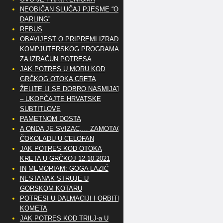
NEOBIČAN SLUČAJ PJESME “OH
DARLING”
REBUS
OBAVIJEST O PRIPREMI IZRADE
KOMPJUTERSKOG PROGRAMA
ZA IZRAČUN POTRESA
JAK POTRES U MORU KOD
GRČKOG OTOKA CRETA
ŽELITE LI SE DOBRO NASMIJATI
– UKOPČAJTE HRVATSKE
SUBTITLOVE
PAMETNOM DOSTA
A ONDA JE SVIZAC,… ZAMOTAO
ČOKOLADU U CELOFAN
JAK POTRES KOD OTOKA
KRETA U GRČKOJ 12.10.2021
IN MEMORIAM: GOGA LAZIĆ
NESTANAK STRUJE U
GORSKOM KOTARU
POTRESI U DALMACIJI I ORBITE
KOMETA
JAK POTRES KOD TRILJ-a U