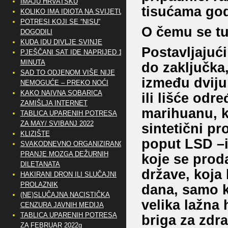
IMAJU HRVATSKU
tisućama god
KOLIKO IMA IDIOTA NA SVIJETU?
POTRESI KOJI SE “NISU”
O čemu se tu
DOGODILI
KUDA IDU DIVLJE SVINJE
Postavljajući
PJEŠČANI SAT IDE NAPRIJED 10
MINUTA
do zaključka,
SAD TO ODJENOM VIŠE NIJE
između dviju 
NEMOGUĆE – PREKO NOĆI
KAKO NAIVNA SOBARICA
ili lišće odre
ZAMIŠLJA INTERNET
marihuanu, k
TABLICA UPARENIH POTRESA
ZA MAY/ SVIBANJ 2022
sintetični pr
KLIZIŠTE
poput LSD –ij
SVAKODNEVNO ORGANIZIRANO
PRANJE MOZGA DEŽURNIH
koje se prod
DILETANATA
države, koja 
HAKIRANI DRON ILI SLUČAJNI
PROLAZNIK
dana, samo ka
(NE)SLUČAJNA NACISTIČKA
velika lažna 
CENZURA JAVNIH MEDIJA
TABLICA UPARENIH POTRESA
briga za zdra
ZA FEBRUAR 2022g