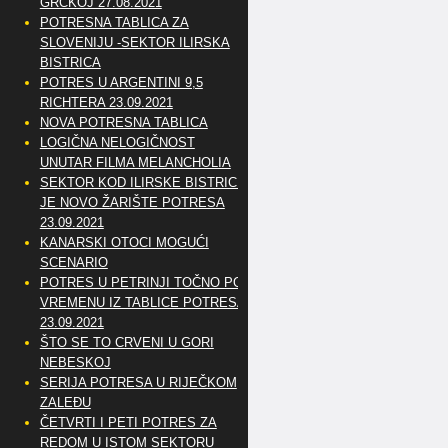
GRČKOJ 27.08.2021
POTRESNA TABLICA ZA
SLOVENIJU -SEKTOR ILIRSKA
BISTRICA
POTRES U ARGENTINI 9,5
RICHTERA 23.09.2021
NOVA POTRESNA TABLICA
LOGIČNA NELOGIČNOST
UNUTAR FILMA MELANCHOLIA
SEKTOR KOD ILIRSKE BISTRICE
JE NOVO ŽARIŠTE POTRESA
23.09.2021
KANARSKI OTOCI MOGUĆI
SCENARIO
POTRES U PETRINJI TOČNO PO
VREMENU IZ TABLICE POTRESA
23.09.2021
ŠTO SE TO CRVENI U GORI
NEBESKOJ
SERIJA POTRESA U RIJEČKOM
ZALEĐU
ČETVRTI I PETI POTRES ZA
REDOM U ISTOM SEKTORU