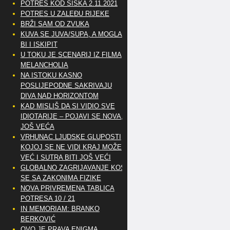
POTRES KOD SISKA 2.11.2021
POTRES U ZALEĐU RIJEKE
BRŽI SAM OD ZVUKA
KUVA SE JUVA/SUPA, A MOGLA
BI I ISKIPIT
U TOKU JE SCENARIJ IZ FILMA
MELANCHOLIA
NA ISTOKU KASNO
POSLIJEPODNE SAKRIVAJU
DIVA NAD HORIZONTOM
KAD MISLIŠ DA SI VIDIO SVE
IDIOTARIJE – POJAVI SE NOVA,..
JOŠ VEĆA
VRHUNAC LJUDSKE GLUPOSTI
KOJOJ SE NE VIDI KRAJ MOŽE
VEĆ I SUTRA BITI JOŠ VEĆI
GLOBALNO ZAGRIJAVANJE KOSI
SE SA ZAKONIMA FIZIKE
NOVA PRIVREMENA TABLICA
POTRESA 10 / 21
IN MEMORIAM: BRANKO
BERKOVIĆ
OVO JE PRAVA ENIGMA