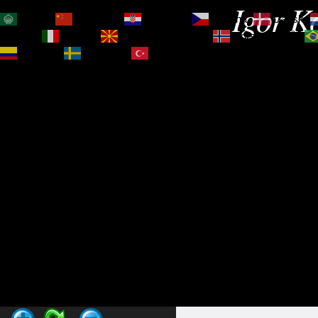
Igor Ko
العربية
简体中文
Hrvatski
Čeština‎
Dansk
Magyar
Italiano
Македонски јазик
Norsk bokmål
Español
Svenska
Türkçe