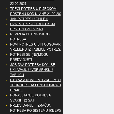
22.09.2021
TREĆI POTRES U RIJEČKOM
PRSTENU KOD KLANE 21.09.2021
JAK POTRES U CHILE-u
DVA POTRESA U RIJEČKOM
PRSTENU 21.09.2021
REVIZIJA PETRINJSKOG
POTRESA
NOVI POTRES U BIH ODGOVARA
VREMENU IZ TABLICE POTRESA
POTRESI SE (NE)MOGU
PREDVIDJETI
JOŠ DVA POTRESA KOJI SE
UKLAPAJU U VREMENSKU
TABLICU
ETO VAM NOVE POTVRDE MOJE
TEORIJE KOJA FUNKCIONIRA U
PRAKSI
PONAVLJANJE POTRESA
SVAKIH 12 SATI
PREDVIĐANJE I IZRAČUN
POTRESA PO SISTEMU IKEEPS