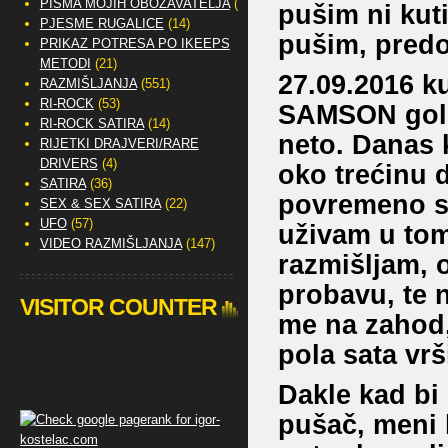
PISMA MOJIH OBOŽAVATELJA
(2)
pušim ni kut
PJESME RUGALICE
(14)
pušim, predo
PRIKAZ POTRESA PO IKEEPS
METODI
(21)
27.09.2016 k
RAZMIŠLJANJA
(551)
RI-ROCK
(53)
SAMSON gold
RI-ROCK SATIRA
(14)
neto. Danas 
RIJETKI DRAJVERI/RARE
DRIVERS
(4)
oko trećinu 
SATIRA
(36)
povremeno sm
SEX & SEX SATIRA
(22)
UFO
(57)
uživam u to
VIDEO RAZMIŠLJANJA
(147)
razmišljam, 
probavu, te n
VISITOR COUNTER
me na zahod, 
pola sata vr
Dakle kad bi 
pušač, meni b