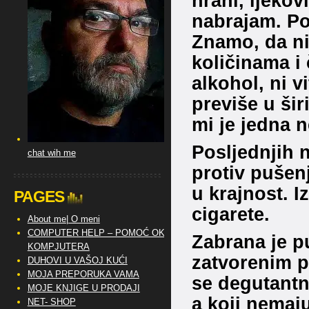
hrani, ljekov
nabrajam. Po
Znamo, da ni
količinama i 
alkohol, ni v
previše u šir
mi je jedna 
Posljednjih n
chat wih me
protiv pušenj
u krajnost. 
PAGES
cigarete.
About me| O meni
COMPUTER HELP – POMOĆ OKO
Zabrana je p
KOMPJUTERA
zatvorenim pr
DUHOVI U VAŠOJ KUĆI
MOJA PREPORUKA VAMA
se degutantne
MOJE KNJIGE U PRODAJI
a koji nemaj
NET- SHOP