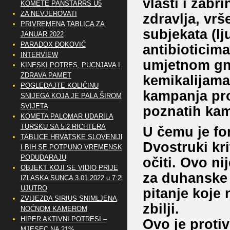
vlasti i zabr
KOMETE PANSTARRS U5
ZA NEVJEROVATI
zdravlja, vrš
PRIVREMENA TABLICA ZA
subjekata (lj
JANUAR 2022
PARADOX ĐOKOVIĆ
antibioticim
INTERVIEW
umjetnom gno
KINESKI POTRES, PUCNJAVA I
ZDRAVA PAMET
kemikalijama 
POGLEDAJTE KOLIČINU
kampanja pro
SNIJEGA KOJA JE PALA ŠIROM
SVIJETA
poznatih kam
KOMETA PALOMAR UDARILA
TURSKU SA 5.2 RICHTERA
U čemu je fo
TABLICE HRVATSKE SLOVENIJE
Dvostruki krit
I BIH SE POTPUNO VREMENSKI
PODUDARAJU
očiti. Ovo ni
OBJEKT KOJI SE VIDIO PRIJE
za duhanske 
IZLASKA SUNCA 3.01.2022 u 7:25
UJUTRO
pitanje koje
ZVIJEZDA SIRIUS SNIMLJENA
zbilji.
NOĆNOM KAMEROM
HIPER AKTIVNI POTRESI –
Ovo je protiv
MJESEC NA 21%