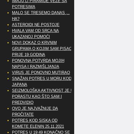
IMAJU LI PIRAMIDE VEZE SA
POTRESIMA
MALO SE TRESEMO DANAS ,..
HA?
ASTEROIDI NE POSTOJE
HVALA VAM OD SRCA NA
UKAZANOJ POMOĆI
NOVI DOKAZ O KRVNIM
GRUPAMA O KOJIM SAM PISAO
PRIJE 19 GODINA
PONOVNA POTVRDA MOJIH
NAPISA I RAZMIŠLJANJA
VIRUS JE PONOVNO MUTIRAO
SNAŽAN POTRES U MORU KOD
JAPANA
SEIZMOLOŠKA AKTIVNOST JE U
PORASTU KAO ŠTO SAM I
PREDVIDIO
OVO JE NAJVAŽNIJE DA
PROČITATE
POTRES KOD SISKA OD
KOMETE ELENIN 25.11.2021
POTRES U 19:49 KONAČNO SE