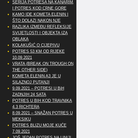
SERIJA POTRESA NA KANARIMA
I POTRES KOD CRNE GORE
KAMO IDE KOMETA ELENIN I
ŠTO DOLAZI NAKON NJE
RAZLIKA IZMEĐU REFLEKSIJE
SVIJETLOSTI I OBJEKTA IZA
OBLAKA
KOLAKUŠIĆ O CIJEPIVU
POTRES 53 KM OD RIJEKE
10.09.2021
VRATA (BREAK ON TROUGH ON
THE OTHER SIDE)
KOMETA ELENIN A3 JE U
SILAZNOJ PUTANJI
9.09.2021 – POTRESI U BiH
ZADNJIH 24 SATA
POTRES U BIH KOD TRAVNIKA
4.3 RICHTERA
8.09.2021 – SNAŽAN POTRES U
MEKSIKU
POTRES BLIZU MOJE KUĆE
7.09.2021
JOŠ JEDAN POTRES NA LINIJI