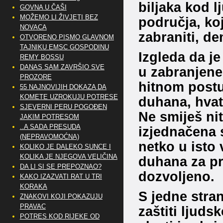
biljaka kod l
GOVNA U ČAŠI
MOŽEMO LI ŽIVJETI BEZ
područja, koj
NOVACA
zabraniti, dem
OTVORENO PISMO GLAVNOM
TAJNIKU EMSC GOSPODINU
Izgleda da j
REMY BOSSU
DANAS SAM ZAVRŠIO SVE
u zabranjene
PROZORE
hitnom postu
55 NAJNOVIJIH DOKAZA DA
KOMETE UZROKUJU POTRESE
duhana, hvat
SJEVERNI PERU POGOĐEN
Ne smiješ nit
JAKIM POTRESOM
..A SADA PRESUDA
izjednačena 
(NEPRAVOMOĆNA)
netko u isto 
KOLIKO JE DALEKO SUNCE I
KOLIKA JE NJEGOVA VELIČINA
duhana za pro
DA LI SI SE PREPOZNAO?
dozvoljeno.
KAKO IZAZVATI RAT U TRI
KORAKA
S jedne stra
ZNAKOVI KOJI POKAZUJU
PRAVAC
zaštiti ljuds
POTRES KOD RIJEKE OD