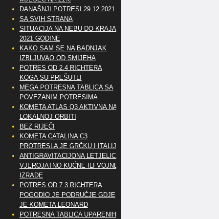
DANAŠNJI POTRESI 29.12.2021
SA SVIH STRANA
SITUACIJA NA NEBU DO KRAJA
2021 GODINE
KAKO SAM SE NA BADNJAK
IZBLJUVAO OD SMIJEHA
POTRES OD 2.4 RICHTERA
KOGA SU PREŠUTLI
MEGA POTRESNA TABLICA SA
POVEZANIM POTRESIMA
KOMETA ATLAS Q3 AKTIVNA NA
LOKALNOJ ORBITI
BEZ RIJEČI
KOMETA CATALINA C3
PROTRESLA JE GRČKU I ITALIJU
ANTIGRAVITACIJONA LETJELICA
VJEROJATNO KUĆNE ILI VOJNE
IZRADE
POTRES OD 7.3 RICHTERA
POGODIO JE PODRUČJE GDJE
JE KOMETA LEONARD
POTRESNA TABLICA UPARENIH