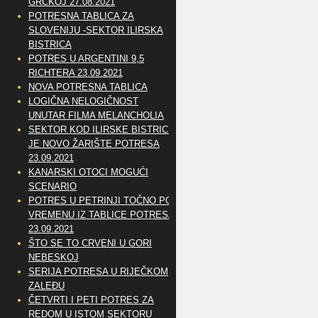
GRČKOJ 27.08.2021
POTRESNA TABLICA ZA
SLOVENIJU -SEKTOR ILIRSKA
BISTRICA
POTRES U ARGENTINI 9,5
RICHTERA 23.09.2021
NOVA POTRESNA TABLICA
LOGIČNA NELOGIČNOST
UNUTAR FILMA MELANCHOLIA
SEKTOR KOD ILIRSKE BISTRICE
JE NOVO ŽARIŠTE POTRESA
23.09.2021
KANARSKI OTOCI MOGUĆI
SCENARIO
POTRES U PETRINJI TOČNO PO
VREMENU IZ TABLICE POTRESA
23.09.2021
ŠTO SE TO CRVENI U GORI
NEBESKOJ
SERIJA POTRESA U RIJEČKOM
ZALEĐU
ČETVRTI I PETI POTRES ZA
REDOM U ISTOM SEKTORU