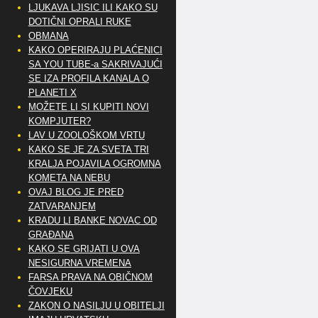
LJUKAVA LJISIC ILI KAKO SU
DOTIČNI OPRALI RUKE
OBMANA
KAKO OPERIRAJU PLAĆENICI
SA YOU TUBE-a SAKRIVAJUĆI
SE IZA PROFILA KANALA O
PLANETI X
MOŽETE LI SI KUPITI NOVI
KOMPJUTER?
LAV U ZOOLOŠKOM VRTU
KAKO SE JE ZA SVETA TRI
KRALJA POJAVILA OGROMNA
KOMETA NA NEBU
OVAJ BLOG JE PRED
ZATVARANJEM
KRADU LI BANKE NOVAC OD
GRAĐANA
KAKO SE GRIJATI U OVA
NESIGURNA VREMENA
FARSA PRAVA NA OBIČNOM
ČOVJEKU
ZAKON O NASILJU U OBITELJI