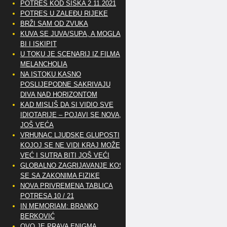
POTRES KOD SISKA 2.11.2021
POTRES U ZALEĐU RIJEKE
BRŽI SAM OD ZVUKA
KUVA SE JUVA/SUPA, A MOGLA
BI I ISKIPIT
U TOKU JE SCENARIJ IZ FILMA
MELANCHOLIA
NA ISTOKU KASNO
POSLIJEPODNE SAKRIVAJU
DIVA NAD HORIZONTOM
KAD MISLIŠ DA SI VIDIO SVE
IDIOTARIJE – POJAVI SE NOVA,..
JOŠ VEĆA
VRHUNAC LJUDSKE GLUPOSTI
KOJOJ SE NE VIDI KRAJ MOŽE
VEĆ I SUTRA BITI JOŠ VEĆI
GLOBALNO ZAGRIJAVANJE KOSI
SE SA ZAKONIMA FIZIKE
NOVA PRIVREMENA TABLICA
POTRESA 10 / 21
IN MEMORIAM: BRANKO
BERKOVIĆ
OVO JE PRAVA ENIGMA