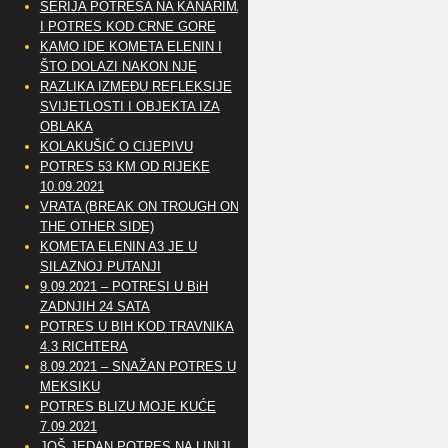
SERIJA POTRESA NA KANARIMA
I POTRES KOD CRNE GORE
KAMO IDE KOMETA ELENIN I
ŠTO DOLAZI NAKON NJE
RAZLIKA IZMEĐU REFLEKSIJE
SVIJETLOSTI I OBJEKTA IZA
OBLAKA
KOLAKUŠIĆ O CIJEPIVU
POTRES 53 KM OD RIJEKE
10.09.2021
VRATA (BREAK ON TROUGH ON
THE OTHER SIDE)
KOMETA ELENIN A3 JE U
SILAZNOJ PUTANJI
9.09.2021 – POTRESI U BiH
ZADNJIH 24 SATA
POTRES U BIH KOD TRAVNIKA
4.3 RICHTERA
8.09.2021 – SNAŽAN POTRES U
MEKSIKU
POTRES BLIZU MOJE KUĆE
7.09.2021
JOŠ JEDAN POTRES NA LINIJI