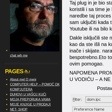
Taj plug in je bio s
koristili i sa time 
naredbe taj proces 
sam uključiti kada 
Youtube ili na bilo 
Dakle isključili st
kao da ste išli na k
inače i skijate. nar
chat wih me
bespotrebno.Eto to
ovim pomogao.
PAGES
NAPOMENA PROM
U VODIĆU – A NE
About me| O meni
COMPUTER HELP – POMOĆ OKO
Postav
KOMPJUTERA
DUHOVI U VAŠOJ KUĆI
MOJA PREPORUKA VAMA
MOJE KNJIGE U PRODAJI
NET- SHOP