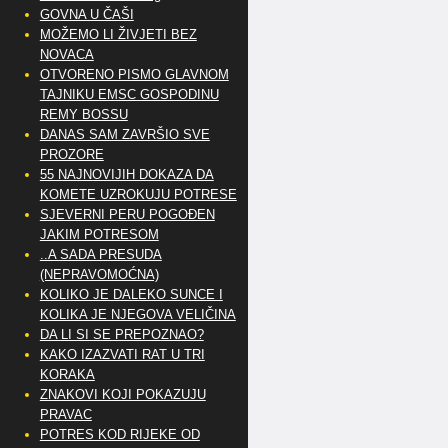
GOVNA U ČAŠI
MOŽEMO LI ŽIVJETI BEZ
NOVACA
OTVORENO PISMO GLAVNOM
TAJNIKU EMSC GOSPODINU
REMY BOSSU
DANAS SAM ZAVRŠIO SVE
PROZORE
55 NAJNOVIJIH DOKAZA DA
KOMETE UZROKUJU POTRESE
SJEVERNI PERU POGOĐEN
JAKIM POTRESOM
..A SADA PRESUDA
(NEPRAVOMOĆNA)
KOLIKO JE DALEKO SUNCE I
KOLIKA JE NJEGOVA VELIČINA
DA LI SI SE PREPOZNAO?
KAKO IZAZVATI RAT U TRI
KORAKA
ZNAKOVI KOJI POKAZUJU
PRAVAC
POTRES KOD RIJEKE OD