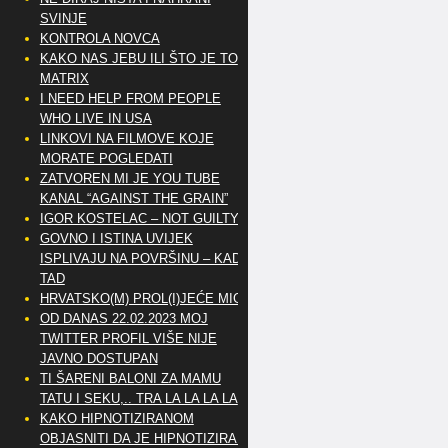
SVINJE
KONTROLA NOVCA
KAKO NAS JEBU ILI ŠTO JE TO
MATRIX
I NEED HELP FROM PEOPLE
WHO LIVE IN USA
LINKOVI NA FILMOVE KOJE
MORATE POGLEDATI
ZATVOREN MI JE YOU TUBE
KANAL “AGAINST THE GRAIN”
IGOR KOSTELAC – NOT GUILTY
GOVNO I ISTINA UVIJEK
ISPLIVAJU NA POVRŠINU – KAD
TAD
HRVATSKO(M) PROL(I)JEĆE MIG
OD DANAS 22.02.2023 MOJ
TWITTER PROFIL VIŠE NIJE
JAVNO DOSTUPAN
TI ŠARENI BALONI ZA MAMU
TATU I SEKU,.. TRA LA LA LA LA
KAKO HIPNOTIZIRANOM
OBJASNITI DA JE HIPNOTIZIRAN