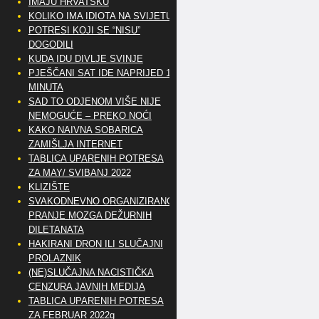
IMAJU HRVATSKU
KOLIKO IMA IDIOTA NA SVIJETU?
POTRESI KOJI SE “NISU”
DOGODILI
KUDA IDU DIVLJE SVINJE
PJEŠČANI SAT IDE NAPRIJED 10
MINUTA
SAD TO ODJENOM VIŠE NIJE
NEMOGUĆE – PREKO NOĆI
KAKO NAIVNA SOBARICA
ZAMIŠLJA INTERNET
TABLICA UPARENIH POTRESA
ZA MAY/ SVIBANJ 2022
KLIZIŠTE
SVAKODNEVNO ORGANIZIRANO
PRANJE MOZGA DEŽURNIH
DILETANATA
HAKIRANI DRON ILI SLUČAJNI
PROLAZNIK
(NE)SLUČAJNA NACISTIČKA
CENZURA JAVNIH MEDIJA
TABLICA UPARENIH POTRESA
ZA FEBRUAR 2022g