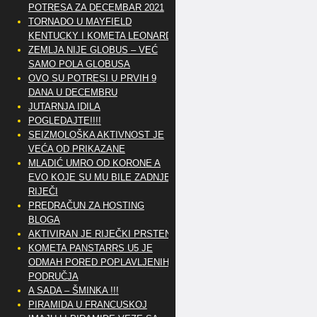
POTRESA ZA DECEMBAR 2021
TORNADO U MAYFIELD
KENTUCKY I KOMETA LEONARD
ZEMLJA NIJE GLOBUS – VEĆ
SAMO POLA GLOBUSA
OVO SU POTRESI U PRVIH 9
DANA U DECEMBRU
JUTARNJA IDILA
POGLEDAJTE!!!!
SEIZMOLOŠKA AKTIVNOST JE
VEĆA OD PRIKAZANE
MLADIĆ UMRO OD KORONE A
EVO KOJE SU MU BILE ZADNJE
RIJEČI
PREDRAČUN ZA HOSTING
BLOGA
AKTIVIRAN JE RIJEČKI PRSTEN
KOMETA PANSTARRS U5 JE
ODMAH PORED POPLAVLJENIH
PODRUČJA
A SADA – ŠMINKA !!!
PIRAMIDA U FRANCUSKOJ