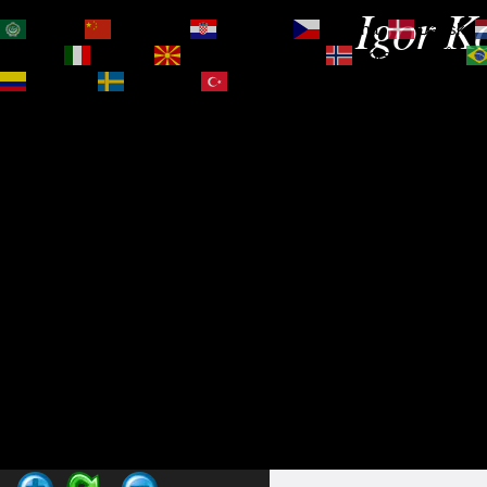
Igor Ko
العربية
简体中文
Hrvatski
Čeština‎
Dansk
Magyar
Italiano
Македонски јазик
Norsk bokmål
Español
Svenska
Türkçe