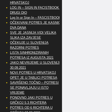
HRVATSKOJ
LOG IN – SIGN IN FACISTBOOK –
DRUGI DIO
Log In or Sign In – FASCISTBOOK
OČEKIVANI POTRES JE KASNIO
DVA DANA
SVE JE JASNIJA VIDI VELIKA
SLIKA IZA ZAVJESE
OČEKUJE LI SLOVENIJA
RAZORNI POTRES
LISTA SINHRONIZIRANIH
POTRESA IZ AUGUSTA 2021
JAKO NEVRIJEME U SLOVENIJI
30.09.2021
NOVI POTRES U HRVATSKOJ
OPET JE U TABLICI POTRESA
SAVRŠENO TOČNO – POTRESI
SE PONAVLJAJU U ISTO
VRIJEME
PONOVNO JAKI POTRES U
GRČKOJ 5.3 RICHTERA
POTRES OD 6 RICHTERA U