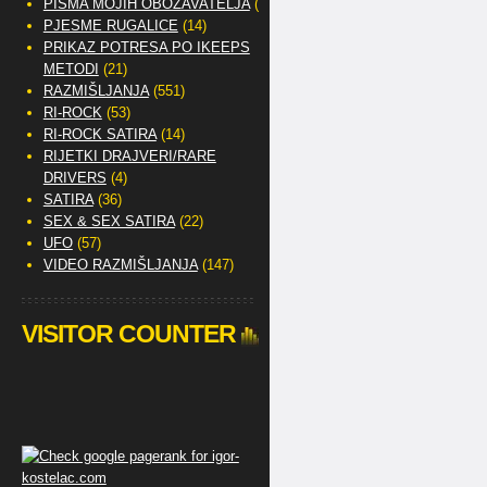
PISMA MOJIH OBOŽAVATELJA
(2)
PJESME RUGALICE
(14)
PRIKAZ POTRESA PO IKEEPS
METODI
(21)
RAZMIŠLJANJA
(551)
RI-ROCK
(53)
RI-ROCK SATIRA
(14)
RIJETKI DRAJVERI/RARE
DRIVERS
(4)
SATIRA
(36)
SEX & SEX SATIRA
(22)
UFO
(57)
VIDEO RAZMIŠLJANJA
(147)
VISITOR COUNTER