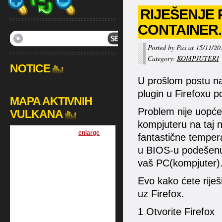
RIJEŠENJE
CONTAINER
Posted by Pas at 15/11/20
Category:
KOMPJUTERI
NOTICE
U prošlom postu n
plugin u Firefox
MAPA AKTIVNIH
Problem nije uopće
VULKANA
kompjuteru na taj n
[
enlarge
]
fantastične temper
u BIOS-u podešenu z
vaš PC(kompjuter)
Evo kako ćete riješi
uz Firefox.
1 Otvorite Firefox