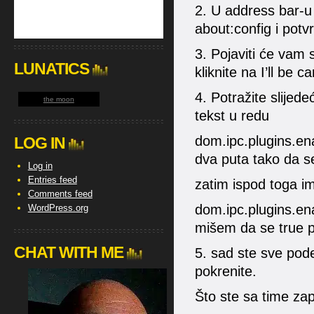
2. U address bar-u 
about:config i potv
3. Pojaviti će vam 
LUNATICS
kliknite na I’ll be 
4. Potražite slijed
the moon
tekst u redu
dom.ipc.plugins.en
LOG IN
dva puta tako da s
Log in
Entries feed
zatim ispod toga im
Comments feed
dom.ipc.plugins.ena
WordPress.org
mišem da se true p
CHAT WITH ME
5. sad ste sve pode
pokrenite.
Što ste sa time zap