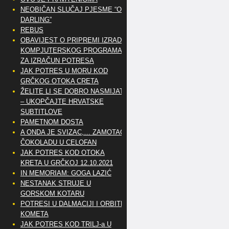
NEOBIČAN SLUČAJ PJESME “OH
DARLING”
REBUS
OBAVIJEST O PRIPREMI IZRADE
KOMPJUTERSKOG PROGRAMA
ZA IZRAČUN POTRESA
JAK POTRES U MORU KOD
GRČKOG OTOKA CRETA
ŽELITE LI SE DOBRO NASMIJATI
– UKOPČAJTE HRVATSKE
SUBTITLOVE
PAMETNOM DOSTA
A ONDA JE SVIZAC,… ZAMOTAO
ČOKOLADU U CELOFAN
JAK POTRES KOD OTOKA
KRETA U GRČKOJ 12.10.2021
IN MEMORIAM: GOGA LAZIĆ
NESTANAK STRUJE U
GORSKOM KOTARU
POTRESI U DALMACIJI I ORBITE
KOMETA
JAK POTRES KOD TRILJ-a U