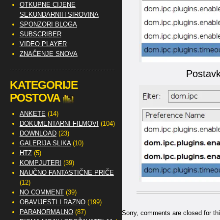
OTKUPNE CIJENE
SEKUNDARNIH SIROVINA
SPONZORI BLOGA
SUBSCRIBER
VIDEO PLAYER
ZNAČENJE SNOVA
Postavk
KATEGORIJE
POSTOVA
ANKETE
(14)
DOKUMENTARNI FILMOVI
(104)
DOWNLOAD
(23)
GALERIJA SLIKA
(10)
HTZ
(5)
KOMPJUTERI
(39)
NAUČNO FANTASTIČNE PRIČE
(12)
NO COMMENT
(39)
OBAVIJESTI I RAZNO
(199)
PARANORMALNO
(87)
Sorry, comments are closed for thi