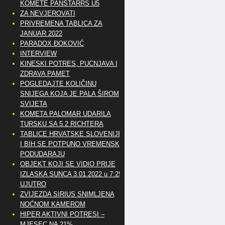
KOMETE PANSTARRS U5
ZA NEVJEROVATI
PRIVREMENA TABLICA ZA
JANUAR 2022
PARADOX ĐOKOVIĆ
INTERVIEW
KINESKI POTRES, PUCNJAVA I
ZDRAVA PAMET
POGLEDAJTE KOLIČINU
SNIJEGA KOJA JE PALA ŠIROM
SVIJETA
KOMETA PALOMAR UDARILA
TURSKU SA 5.2 RICHTERA
TABLICE HRVATSKE SLOVENIJE
I BIH SE POTPUNO VREMENSKI
PODUDARAJU
OBJEKT KOJI SE VIDIO PRIJE
IZLASKA SUNCA 3.01.2022 u 7:25
UJUTRO
ZVIJEZDA SIRIUS SNIMLJENA
NOĆNOM KAMEROM
HIPER AKTIVNI POTRESI –
MJESEC NA 21%