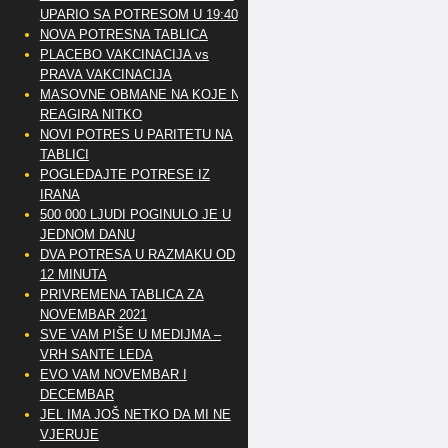
UPARIO SA POTRESOM U 19:40
NOVA POTRESNA TABLICA
PLACEBO VAKCINACIJA vs
PRAVA VAKCINACIJA
MASOVNE OBMANE NA KOJE NE
REAGIRA NITKO
NOVI POTRES U PARITETU NA
TABLICI
POGLEDAJTE POTRESE IZ
IRANA
500 000 LJUDI POGINULO JE U
JEDNOM DANU
DVA POTRESA U RAZMAKU OD
12 MINUTA
PRIVREMENA TABLICA ZA
NOVEMBAR 2021
SVE VAM PIŠE U MEDIJMA –
VRH SANTE LEDA
EVO VAM NOVEMBAR I
DECEMBAR
JEL IMA JOŠ NETKO DA MI NE
VJERUJE