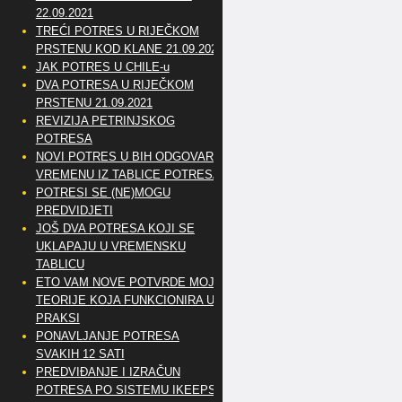
22.09.2021
TREĆI POTRES U RIJEČKOM
PRSTENU KOD KLANE 21.09.2021
JAK POTRES U CHILE-u
DVA POTRESA U RIJEČKOM
PRSTENU 21.09.2021
REVIZIJA PETRINJSKOG
POTRESA
NOVI POTRES U BIH ODGOVARA
VREMENU IZ TABLICE POTRESA
POTRESI SE (NE)MOGU
PREDVIDJETI
JOŠ DVA POTRESA KOJI SE
UKLAPAJU U VREMENSKU
TABLICU
ETO VAM NOVE POTVRDE MOJE
TEORIJE KOJA FUNKCIONIRA U
PRAKSI
PONAVLJANJE POTRESA
SVAKIH 12 SATI
PREDVIĐANJE I IZRAČUN
POTRESA PO SISTEMU IKEEPS