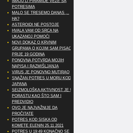
IMAJU LI PIRAMIDE VEZE SA
POTRESIMA
MALO SE TRESEMO DANAS ,..
HA?
ASTEROIDI NE POSTOJE
HVALA VAM OD SRCA NA
UKAZANOJ POMOĆI
NOVI DOKAZ O KRVNIM
GRUPAMA O KOJIM SAM PISAO
PRIJE 19 GODINA
PONOVNA POTVRDA MOJIH
NAPISA I RAZMIŠLJANJA
VIRUS JE PONOVNO MUTIRAO
SNAŽAN POTRES U MORU KOD
JAPANA
SEIZMOLOŠKA AKTIVNOST JE U
PORASTU KAO ŠTO SAM I
PREDVIDIO
OVO JE NAJVAŽNIJE DA
PROČITATE
POTRES KOD SISKA OD
KOMETE ELENIN 25.11.2021
POTRES U 19:49 KONAČNO SE