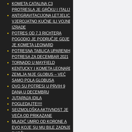
KOMETA CATALINA C3
PROTRESLA JE GRČKU I ITALIJU
ANTIGRAVITACIJONA LETJELICA
VJEROJATNO KUĆNE ILI VOJNE
IZRADE
POTRES OD 7.3 RICHTERA
POGODIO JE PODRUČJE GDJE
JE KOMETA LEONARD
POTRESNA TABLICA UPARENIH
POTRESA ZA DECEMBAR 2021
TORNADO U MAYFIELD
KENTUCKY I KOMETA LEONARD
ZEMLJA NIJE GLOBUS – VEĆ
SAMO POLA GLOBUSA
OVO SU POTRESI U PRVIH 9
DANA U DECEMBRU
JUTARNJA IDILA
POGLEDAJTE!!!!
SEIZMOLOŠKA AKTIVNOST JE
VEĆA OD PRIKAZANE
MLADIĆ UMRO OD KORONE A
EVO KOJE SU MU BILE ZADNJE