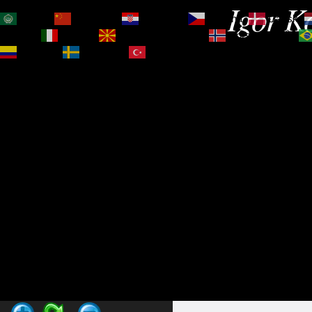
Igor Ko
العربية
简体中文
Hrvatski
Čeština‎
Dansk
Magyar
Italiano
Македонски јазик
Norsk bokmål
Español
Svenska
Türkçe