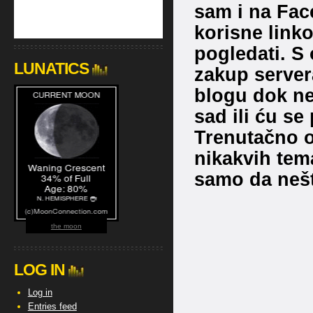
sam i na Face
korisne linko
pogledati. S 
LUNATICS
zakup server
blogu dok ne 
sad ili ću se
Trenutačno 
nikakvih tem
samo da nešt
the moon
LOG IN
Log in
Entries feed