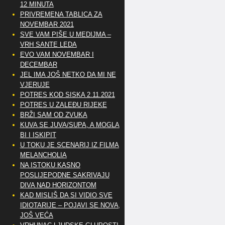
12 MINUTA
PRIVREMENA TABLICA ZA
NOVEMBAR 2021
SVE VAM PIŠE U MEDIJMA –
VRH SANTE LEDA
EVO VAM NOVEMBAR I
DECEMBAR
JEL IMA JOŠ NETKO DA MI NE
VJERUJE
POTRES KOD SISKA 2.11.2021
POTRES U ZALEĐU RIJEKE
BRŽI SAM OD ZVUKA
KUVA SE JUVA/SUPA, A MOGLA
BI I ISKIPIT
U TOKU JE SCENARIJ IZ FILMA
MELANCHOLIA
NA ISTOKU KASNO
POSLIJEPODNE SAKRIVAJU
DIVA NAD HORIZONTOM
KAD MISLIŠ DA SI VIDIO SVE
IDIOTARIJE – POJAVI SE NOVA,..
JOŠ VEĆA