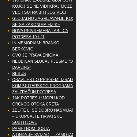
VRHUNAC LJUDSKE GLUPOSTI
KOJOJ SE NE VIDI KRAJ MOŽE
VEĆ I SUTRA BITI JOŠ VEĆI
GLOBALNO ZAGRIJAVANJE KOSI
SE SA ZAKONIMA FIZIKE
NOVA PRIVREMENA TABLICA
POTRESA 10 / 21
IN MEMORIAM: BRANKO
BERKOVIĆ
OVO JE PRAVA ENIGMA
NEOBIČAN SLUČAJ PJESME “OH
DARLING”
REBUS
OBAVIJEST O PRIPREMI IZRADE
KOMPJUTERSKOG PROGRAMA
ZA IZRAČUN POTRESA
JAK POTRES U MORU KOD
GRČKOG OTOKA CRETA
ŽELITE LI SE DOBRO NASMIJATI
– UKOPČAJTE HRVATSKE
SUBTITLOVE
PAMETNOM DOSTA
A ONDA JE SVIZAC,… ZAMOTAO