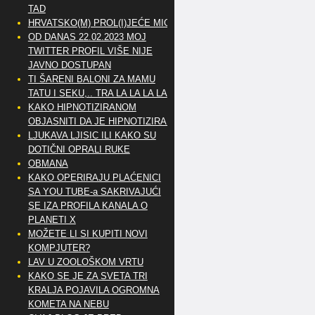
TAD
HRVATSKO(M) PROL(I)JEĆE MIG
OD DANAS 22.02.2023 MOJ
TWITTER PROFIL VIŠE NIJE
JAVNO DOSTUPAN
TI ŠARENI BALONI ZA MAMU
TATU I SEKU,.. TRA LA LA LA LA
KAKO HIPNOTIZIRANOM
OBJASNITI DA JE HIPNOTIZIRAN
LJUKAVA LJISIC ILI KAKO SU
DOTIČNI OPRALI RUKE
OBMANA
KAKO OPERIRAJU PLAĆENICI
SA YOU TUBE-a SAKRIVAJUĆI
SE IZA PROFILA KANALA O
PLANETI X
MOŽETE LI SI KUPITI NOVI
KOMPJUTER?
LAV U ZOOLOŠKOM VRTU
KAKO SE JE ZA SVETA TRI
KRALJA POJAVILA OGROMNA
KOMETA NA NEBU