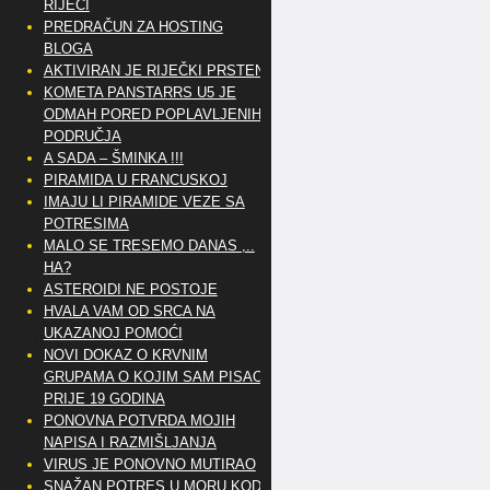
RIJEČI
PREDRAČUN ZA HOSTING
BLOGA
AKTIVIRAN JE RIJEČKI PRSTEN
KOMETA PANSTARRS U5 JE
ODMAH PORED POPLAVLJENIH
PODRUČJA
A SADA – ŠMINKA !!!
PIRAMIDA U FRANCUSKOJ
IMAJU LI PIRAMIDE VEZE SA
POTRESIMA
MALO SE TRESEMO DANAS ,..
HA?
ASTEROIDI NE POSTOJE
HVALA VAM OD SRCA NA
UKAZANOJ POMOĆI
NOVI DOKAZ O KRVNIM
GRUPAMA O KOJIM SAM PISAO
PRIJE 19 GODINA
PONOVNA POTVRDA MOJIH
NAPISA I RAZMIŠLJANJA
VIRUS JE PONOVNO MUTIRAO
SNAŽAN POTRES U MORU KOD