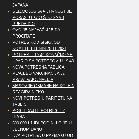
JAPANA
SEIZMOLOŠKA AKTIVNOST JE U
PORASTU KAO ŠTO SAM I
PREDVIDIO
OVO JE NAJVAŽNIJE DA
PROČITATE
POTRES KOD SISKA OD
KOMETE ELENIN 25.11.2021
POTRES U 19:49 KONAČNO SE
UPARIO SA POTRESOM U 19:40
NOVA POTRESNA TABLICA
PLACEBO VAKCINACIJA vs
PRAVA VAKCINACIJA
MASOVNE OBMANE NA KOJE NE
REAGIRA NITKO
NOVI POTRES U PARITETU NA
TABLICI
POGLEDAJTE POTRESE IZ
IRANA
500 000 LJUDI POGINULO JE U
JEDNOM DANU
DVA POTRESA U RAZMAKU OD