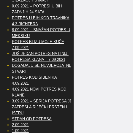
SILAZNOJ PUTANJI
9.09.2021 – POTRESI U BiH
ZADNJIH 24 SATA
POTRES U BIH KOD TRAVNIKA
4.3 RICHTERA
8.09.2021 – SNAŽAN POTRES U
MEKSIKU
POTRES BLIZU MOJE KUĆE
7.09.2021
JOŠ JEDAN POTRES NA LINIJI
POTRESA KLANA – 7.09.2021
DOGAĐAJU SE NEVJEROJATNE
STVARI
POTRES KOD ŠIBENIKA
4.09.2021
4.09.2021 NOVI POTRES KOD
KLANE
3.09.2021 – SERIJA POTRESA JE
ZATRESLA RIJEČKI PRSTEN I
ISTRU
STRAH OD POTRESA
2.09.2021
1.09.2021