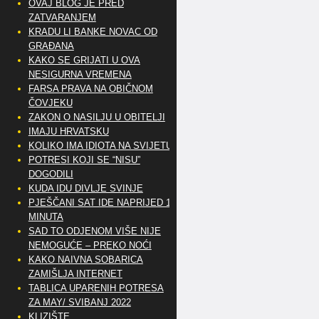
OVAJ BLOG JE PRED
ZATVARANJEM
KRADU LI BANKE NOVAC OD
GRAĐANA
KAKO SE GRIJATI U OVA
NESIGURNA VREMENA
FARSA PRAVA NA OBIČNOM
ČOVJEKU
ZAKON O NASILJU U OBITELJI
IMAJU HRVATSKU
KOLIKO IMA IDIOTA NA SVIJETU?
POTRESI KOJI SE “NISU”
DOGODILI
KUDA IDU DIVLJE SVINJE
PJEŠČANI SAT IDE NAPRIJED 10
MINUTA
SAD TO ODJENOM VIŠE NIJE
NEMOGUĆE – PREKO NOĆI
KAKO NAIVNA SOBARICA
ZAMIŠLJA INTERNET
TABLICA UPARENIH POTRESA
ZA MAY/ SVIBANJ 2022
KLIZIŠTE