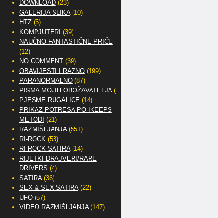
DOWNLOAD
(23)
GALERIJA SLIKA
(10)
HTZ
(5)
KOMPJUTERI
(39)
NAUČNO FANTASTIČNE PRIČE
(12)
NO COMMENT
(39)
OBAVIJESTI I RAZNO
(199)
PARANORMALNO
(87)
PISMA MOJIH OBOŽAVATELJA
(2)
PJESME RUGALICE
(14)
PRIKAZ POTRESA PO IKEEPS
METODI
(21)
RAZMIŠLJANJA
(551)
RI-ROCK
(53)
RI-ROCK SATIRA
(14)
RIJETKI DRAJVERI/RARE
DRIVERS
(4)
SATIRA
(36)
SEX & SEX SATIRA
(22)
UFO
(57)
VIDEO RAZMIŠLJANJA
(147)