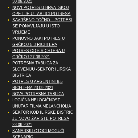
30.09.2021
NOVI POTRES U HRVATSKOJ
OPET JE U TABLICI POTRESA
SAVRŠENO TOČNO – POTRESI
SE PONAVLJAJU U ISTO
VRIJEME
PONOVNO JAKI POTRES U
GRČKOJ 5.3 RICHTERA
POTRES OD 6 RICHTERA U
GRČKOJ 27.08.2021
POTRESNA TABLICA ZA
SLOVENIJU -SEKTOR ILIRSKA
BISTRICA
POTRES U ARGENTINI 9,5
RICHTERA 23.09.2021
NOVA POTRESNA TABLICA
LOGIČNA NELOGIČNOST
UNUTAR FILMA MELANCHOLIA
SEKTOR KOD ILIRSKE BISTRICE
JE NOVO ŽARIŠTE POTRESA
23.09.2021
KANARSKI OTOCI MOGUĆI
SCENARIO