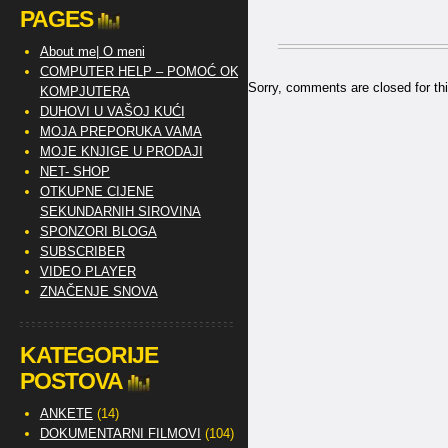
PAGES
About me| O meni
COMPUTER HELP – POMOĆ OKO
Sorry, comments are closed for thi
KOMPJUTERA
DUHOVI U VAŠOJ KUĆI
MOJA PREPORUKA VAMA
MOJE KNJIGE U PRODAJI
NET- SHOP
OTKUPNE CIJENE
SEKUNDARNIH SIROVINA
SPONZORI BLOGA
SUBSCRIBER
VIDEO PLAYER
ZNAČENJE SNOVA
KATEGORIJE
POSTOVA
ANKETE
(14)
DOKUMENTARNI FILMOVI
(104)