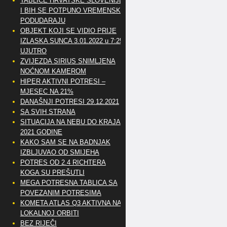
TABLICE HRVATSKE SLOVENIJE
I BIH SE POTPUNO VREMENSKI
PODUDARAJU
OBJEKT KOJI SE VIDIO PRIJE
IZLASKA SUNCA 3.01.2022 u 7:25
UJUTRO
ZVIJEZDA SIRIUS SNIMLJENA
NOĆNOM KAMEROM
HIPER AKTIVNI POTRESI –
MJESEC NA 21%
DANAŠNJI POTRESI 29.12.2021
SA SVIH STRANA
SITUACIJA NA NEBU DO KRAJA
2021 GODINE
KAKO SAM SE NA BADNJAK
IZBLJUVAO OD SMIJEHA
POTRES OD 2.4 RICHTERA
KOGA SU PREŠUTLI
MEGA POTRESNA TABLICA SA
POVEZANIM POTRESIMA
KOMETA ATLAS Q3 AKTIVNA NA
LOKALNOJ ORBITI
BEZ RIJEČI