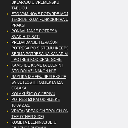
UKLAPAJU U VREMENSKU
TABLICU
ETO VAM NOVE POTVRDE MOJE
TEORIJE KOJA FUNKCIONIRA U
PRAKSI
PONAVLJANJE POTRESA
SVAKIH 12 SATI
PREDVIĐANJE I IZRAČUN
POTRESA PO SISTEMU IKEEPS
SERIJA POTRESA NA KANARIMA
I POTRES KOD CRNE GORE
KAMO IDE KOMETA ELENIN I
ŠTO DOLAZI NAKON NJE
RAZLIKA IZMEĐU REFLEKSIJE
SVIJETLOSTI I OBJEKTA IZA
OBLAKA
KOLAKUŠIĆ O CIJEPIVU
POTRES 53 KM OD RIJEKE
10.09.2021
VRATA (BREAK ON TROUGH ON
THE OTHER SIDE)
KOMETA ELENIN A3 JE U