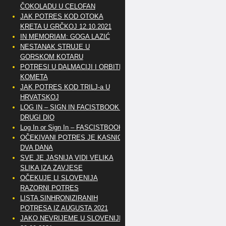
ČOKOLADU U CELOFAN
JAK POTRES KOD OTOKA
KRETA U GRČKOJ 12.10.2021
IN MEMORIAM: GOGA LAZIĆ
NESTANAK STRUJE U
GORSKOM KOTARU
POTRESI U DALMACIJI I ORBITE
KOMETA
JAK POTRES KOD TRILJ-a U
HRVATSKOJ
LOG IN – SIGN IN FACISTBOOK –
DRUGI DIO
Log In or Sign In – FASCISTBOOK
OČEKIVANI POTRES JE KASNIO
DVA DANA
SVE JE JASNIJA VIDI VELIKA
SLIKA IZA ZAVJESE
OČEKUJE LI SLOVENIJA
RAZORNI POTRES
LISTA SINHRONIZIRANIH
POTRESA IZ AUGUSTA 2021
JAKO NEVRIJEME U SLOVENIJI