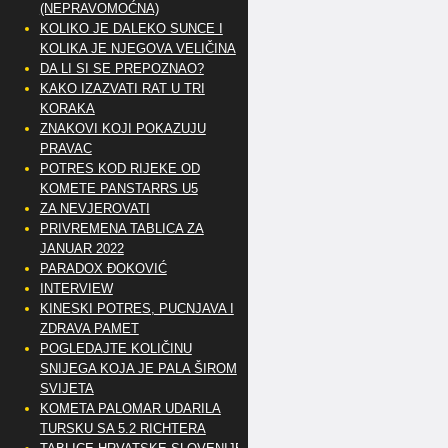
(NEPRAVOMOĆNA)
KOLIKO JE DALEKO SUNCE I
KOLIKA JE NJEGOVA VELIČINA
DA LI SI SE PREPOZNAO?
KAKO IZAZVATI RAT U TRI
KORAKA
ZNAKOVI KOJI POKAZUJU
PRAVAC
POTRES KOD RIJEKE OD
KOMETE PANSTARRS U5
ZA NEVJEROVATI
PRIVREMENA TABLICA ZA
JANUAR 2022
PARADOX ĐOKOVIĆ
INTERVIEW
KINESKI POTRES, PUCNJAVA I
ZDRAVA PAMET
POGLEDAJTE KOLIČINU
SNIJEGA KOJA JE PALA ŠIROM
SVIJETA
KOMETA PALOMAR UDARILA
TURSKU SA 5.2 RICHTERA