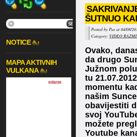
SAKRIVANJ
ŠUTNUO KA
Posted by Pas at 04/08/20
Category:
VIDEO RAZMI
NOTICE
Ovako, danas
da drugo Sun
MAPA AKTIVNIH
Južnom polu 
VULKANA
tu 21.07.2012
[
enlarge
]
momentu kad
našim Sunce
obavijestiti
svoj YouTube
možete pregl
Youtube kan