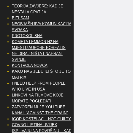
TEORIJA ZAVJERE: KAD JE
NESTALA OPATIJA
BITI SAM
NEOBJAŠNJIVA KOMUNIKACIJA
SVRAKA
PROTOKOL SNA
KOMETA LEMMON H2 NA
MJESTU AURORE BOREALIS
NE DIRAJ NIŠTA I NAHRANI
SVINJE
KONTROLA NOVCA
KAKO NAS JEBU ILI ŠTO JE TO
MATRIX
I NEED HELP FROM PEOPLE
WHO LIVE IN USA
LINKOVI NA FILMOVE KOJE
MORATE POGLEDATI
ZATVOREN MI JE YOU TUBE
KANAL “AGAINST THE GRAIN”
IGOR KOSTELAC – NOT GUILTY
GOVNO I ISTINA UVIJEK
ISPLIVAJU NA POVRŠINU – KAD