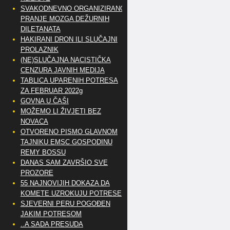
SVAKODNEVNO ORGANIZIRANO
PRANJE MOZGA DEŽURNIH
DILETANATA
HAKIRANI DRON ILI SLUČAJNI
PROLAZNIK
(NE)SLUČAJNA NACISTIČKA
CENZURA JAVNIH MEDIJA
TABLICA UPARENIH POTRESA
ZA FEBRUAR 2022g
GOVNA U ČAŠI
MOŽEMO LI ŽIVJETI BEZ
NOVACA
OTVORENO PISMO GLAVNOM
TAJNIKU EMSC GOSPODINU
REMY BOSSU
DANAS SAM ZAVRŠIO SVE
PROZORE
55 NAJNOVIJIH DOKAZA DA
KOMETE UZROKUJU POTRESE
SJEVERNI PERU POGOĐEN
JAKIM POTRESOM
..A SADA PRESUDA