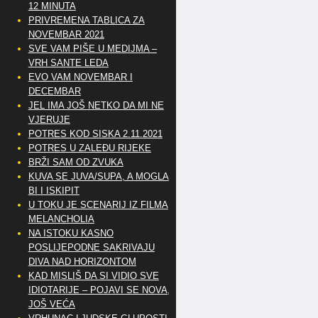
12 MINUTA
PRIVREMENA TABLICA ZA
NOVEMBAR 2021
SVE VAM PIŠE U MEDIJMA –
VRH SANTE LEDA
EVO VAM NOVEMBAR I
DECEMBAR
JEL IMA JOŠ NETKO DA MI NE
VJERUJE
POTRES KOD SISKA 2.11.2021
POTRES U ZALEĐU RIJEKE
BRŽI SAM OD ZVUKA
KUVA SE JUVA/SUPA, A MOGLA
BI I ISKIPIT
U TOKU JE SCENARIJ IZ FILMA
MELANCHOLIA
NA ISTOKU KASNO
POSLIJEPODNE SAKRIVAJU
DIVA NAD HORIZONTOM
KAD MISLIŠ DA SI VIDIO SVE
IDIOTARIJE – POJAVI SE NOVA,..
JOŠ VEĆA