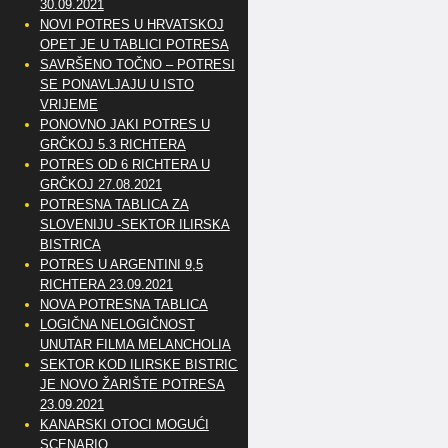
30.09.2021
NOVI POTRES U HRVATSKOJ
OPET JE U TABLICI POTRESA
SAVRŠENO TOČNO – POTRESI
SE PONAVLJAJU U ISTO
VRIJEME
PONOVNO JAKI POTRES U
GRČKOJ 5.3 RICHTERA
POTRES OD 6 RICHTERA U
GRČKOJ 27.08.2021
POTRESNA TABLICA ZA
SLOVENIJU -SEKTOR ILIRSKA
BISTRICA
POTRES U ARGENTINI 9,5
RICHTERA 23.09.2021
NOVA POTRESNA TABLICA
LOGIČNA NELOGIČNOST
UNUTAR FILMA MELANCHOLIA
SEKTOR KOD ILIRSKE BISTRICE
JE NOVO ŽARIŠTE POTRESA
23.09.2021
KANARSKI OTOCI MOGUĆI
SCENARIO