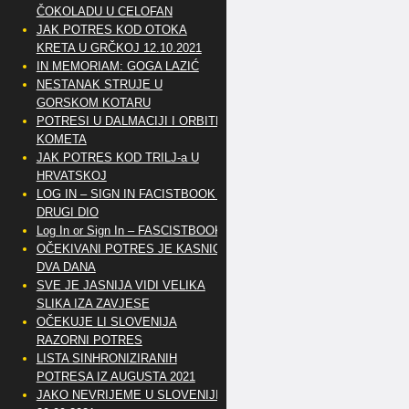
ČOKOLADU U CELOFAN
JAK POTRES KOD OTOKA
KRETA U GRČKOJ 12.10.2021
IN MEMORIAM: GOGA LAZIĆ
NESTANAK STRUJE U
GORSKOM KOTARU
POTRESI U DALMACIJI I ORBITE
KOMETA
JAK POTRES KOD TRILJ-a U
HRVATSKOJ
LOG IN – SIGN IN FACISTBOOK –
DRUGI DIO
Log In or Sign In – FASCISTBOOK
OČEKIVANI POTRES JE KASNIO
DVA DANA
SVE JE JASNIJA VIDI VELIKA
SLIKA IZA ZAVJESE
OČEKUJE LI SLOVENIJA
RAZORNI POTRES
LISTA SINHRONIZIRANIH
POTRESA IZ AUGUSTA 2021
JAKO NEVRIJEME U SLOVENIJI