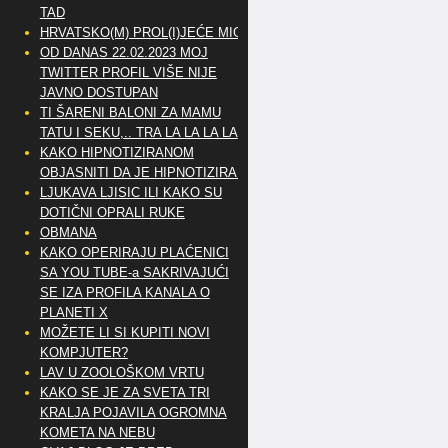
TAD
HRVATSKO(M) PROL(I)JEĆE MIG
OD DANAS 22.02.2023 MOJ
TWITTER PROFIL VIŠE NIJE
JAVNO DOSTUPAN
TI ŠARENI BALONI ZA MAMU
TATU I SEKU,.. TRA LA LA LA LA
KAKO HIPNOTIZIRANOM
OBJASNITI DA JE HIPNOTIZIRAN
LJUKAVA LJISIC ILI KAKO SU
DOTIČNI OPRALI RUKE
OBMANA
KAKO OPERIRAJU PLAĆENICI
SA YOU TUBE-a SAKRIVAJUĆI
SE IZA PROFILA KANALA O
PLANETI X
MOŽETE LI SI KUPITI NOVI
KOMPJUTER?
LAV U ZOOLOŠKOM VRTU
KAKO SE JE ZA SVETA TRI
KRALJA POJAVILA OGROMNA
KOMETA NA NEBU