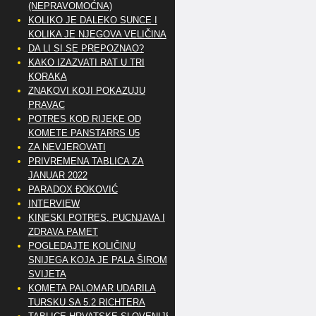
(NEPRAVOMOĆNA)
KOLIKO JE DALEKO SUNCE I
KOLIKA JE NJEGOVA VELIČINA
DA LI SI SE PREPOZNAO?
KAKO IZAZVATI RAT U TRI
KORAKA
ZNAKOVI KOJI POKAZUJU
PRAVAC
POTRES KOD RIJEKE OD
KOMETE PANSTARRS U5
ZA NEVJEROVATI
PRIVREMENA TABLICA ZA
JANUAR 2022
PARADOX ĐOKOVIĆ
INTERVIEW
KINESKI POTRES, PUCNJAVA I
ZDRAVA PAMET
POGLEDAJTE KOLIČINU
SNIJEGA KOJA JE PALA ŠIROM
SVIJETA
KOMETA PALOMAR UDARILA
TURSKU SA 5.2 RICHTERA