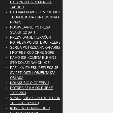
UKLAPAJU U VREMENSKU
TABLICU
ETO VAM NOVE POTVRDE MOJE
TEORIJE KOJA FUNKCIONIRA U
PRAKSI
PONAVLJANJE POTRESA
SVAKIH 12 SATI
PREDVIĐANJE I IZRAČUN
POTRESA PO SISTEMU IKEEPS
SERIJA POTRESA NA KANARIMA
I POTRES KOD CRNE GORE
KAMO IDE KOMETA ELENIN I
ŠTO DOLAZI NAKON NJE
RAZLIKA IZMEĐU REFLEKSIJE
SVIJETLOSTI I OBJEKTA IZA
OBLAKA
KOLAKUŠIĆ O CIJEPIVU
POTRES 53 KM OD RIJEKE
10.09.2021
VRATA (BREAK ON TROUGH ON
THE OTHER SIDE)
KOMETA ELENIN A3 JE U