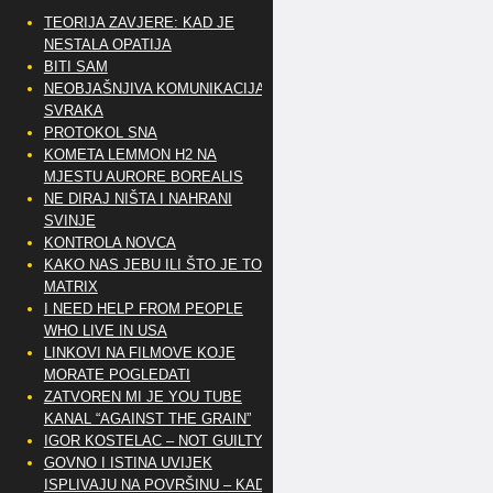
TEORIJA ZAVJERE: KAD JE
NESTALA OPATIJA
BITI SAM
NEOBJAŠNJIVA KOMUNIKACIJA
SVRAKA
PROTOKOL SNA
KOMETA LEMMON H2 NA
MJESTU AURORE BOREALIS
NE DIRAJ NIŠTA I NAHRANI
SVINJE
KONTROLA NOVCA
KAKO NAS JEBU ILI ŠTO JE TO
MATRIX
I NEED HELP FROM PEOPLE
WHO LIVE IN USA
LINKOVI NA FILMOVE KOJE
MORATE POGLEDATI
ZATVOREN MI JE YOU TUBE
KANAL “AGAINST THE GRAIN”
IGOR KOSTELAC – NOT GUILTY
GOVNO I ISTINA UVIJEK
ISPLIVAJU NA POVRŠINU – KAD