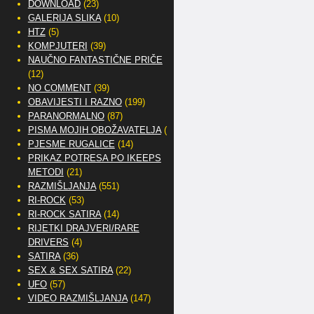
DOWNLOAD
(23)
GALERIJA SLIKA
(10)
HTZ
(5)
KOMPJUTERI
(39)
NAUČNO FANTASTIČNE PRIČE
(12)
NO COMMENT
(39)
OBAVIJESTI I RAZNO
(199)
PARANORMALNO
(87)
PISMA MOJIH OBOŽAVATELJA
(2)
PJESME RUGALICE
(14)
PRIKAZ POTRESA PO IKEEPS
METODI
(21)
RAZMIŠLJANJA
(551)
RI-ROCK
(53)
RI-ROCK SATIRA
(14)
RIJETKI DRAJVERI/RARE
DRIVERS
(4)
SATIRA
(36)
SEX & SEX SATIRA
(22)
UFO
(57)
VIDEO RAZMIŠLJANJA
(147)