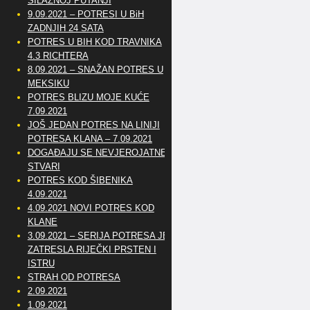
SILAZNOJ PUTANJI
9.09.2021 – POTRESI U BiH
ZADNJIH 24 SATA
POTRES U BIH KOD TRAVNIKA
4.3 RICHTERA
8.09.2021 – SNAŽAN POTRES U
MEKSIKU
POTRES BLIZU MOJE KUĆE
7.09.2021
JOŠ JEDAN POTRES NA LINIJI
POTRESA KLANA – 7.09.2021
DOGAĐAJU SE NEVJEROJATNE
STVARI
POTRES KOD ŠIBENIKA
4.09.2021
4.09.2021 NOVI POTRES KOD
KLANE
3.09.2021 – SERIJA POTRESA JE
ZATRESLA RIJEČKI PRSTEN I
ISTRU
STRAH OD POTRESA
2.09.2021
1.09.2021