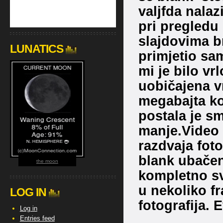
valjfda nalaz
pri pregledu 
slajdovima br
LUNATICS
primjetio sam
mi je bilo vr
uobičajena v
megabajta koj
postala je s
manje.Video 
razdvaja foto
blank ubačene
the moon
kompletno sv
u nekoliko fr
LOG IN
fotografija. 
Log in
Entries feed