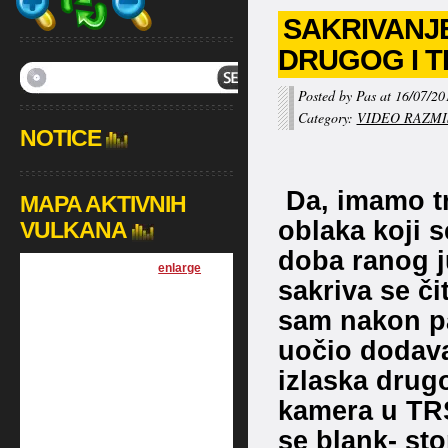
SAKRIVANJE
DRUGOG I 
Posted by Pas at 16/07/20
Category:
VIDEO RAZMI
NOTICE
Da, imamo tri
MAPA AKTIVNIH
oblaka koji s
VULKANA
doba ranog j
[
enlarge
]
sakriva se či
sam nakon pa
uočio dodava
izlaska dru
kamera u TRS
se blank- sto