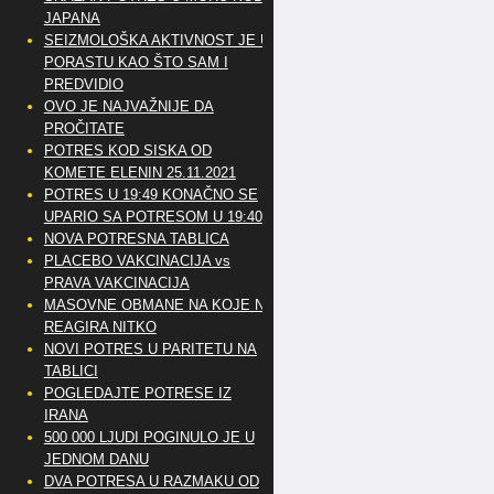
JAPANA
SEIZMOLOŠKA AKTIVNOST JE U
PORASTU KAO ŠTO SAM I
PREDVIDIO
OVO JE NAJVAŽNIJE DA
PROČITATE
POTRES KOD SISKA OD
KOMETE ELENIN 25.11.2021
POTRES U 19:49 KONAČNO SE
UPARIO SA POTRESOM U 19:40
NOVA POTRESNA TABLICA
PLACEBO VAKCINACIJA vs
PRAVA VAKCINACIJA
MASOVNE OBMANE NA KOJE NE
REAGIRA NITKO
NOVI POTRES U PARITETU NA
TABLICI
POGLEDAJTE POTRESE IZ
IRANA
500 000 LJUDI POGINULO JE U
JEDNOM DANU
DVA POTRESA U RAZMAKU OD