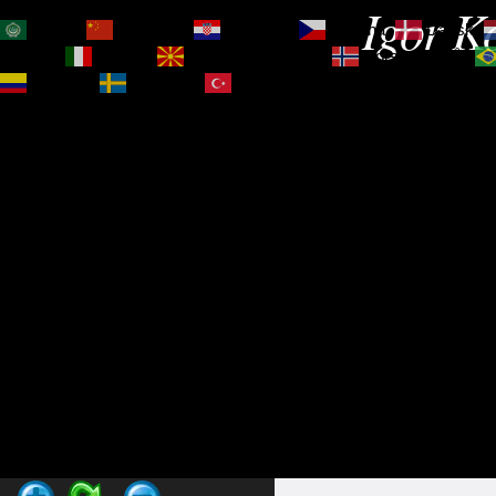
Igor Ko
العربية
简体中文
Hrvatski
Čeština‎
Dansk
Magyar
Italiano
Македонски јазик
Norsk bokmål
Español
Svenska
Türkçe