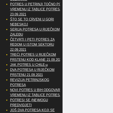
POTRES U PETRINJI TOČNO PO
VREMENU IZ TABLICE POTRESA
23.09.2021
ŠTO SE TO CRVENI U GORI
NEBESKOJ
SERIJA POTRESA U RIJEČKOM
ZALEĐU
ČETVRTI I PETI POTRES ZA
REDOM U ISTOM SEKTORU
22.09.2021
TREĆI POTRES U RIJEČKOM
PRSTENU KOD KLANE 21.09.2021
JAK POTRES U CHILE-u
DVA POTRESA U RIJEČKOM
PRSTENU 21.09.2021
REVIZIJA PETRINJSKOG
POTRESA
NOVI POTRES U BIH ODGOVARA
VREMENU IZ TABLICE POTRESA
POTRESI SE (NE)MOGU
PREDVIDJETI
JOŠ DVA POTRESA KOJI SE