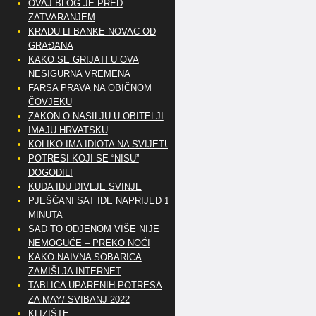
OVAJ BLOG JE PRED
ZATVARANJEM
KRADU LI BANKE NOVAC OD
GRAĐANA
KAKO SE GRIJATI U OVA
NESIGURNA VREMENA
FARSA PRAVA NA OBIČNOM
ČOVJEKU
ZAKON O NASILJU U OBITELJI
IMAJU HRVATSKU
KOLIKO IMA IDIOTA NA SVIJETU?
POTRESI KOJI SE “NISU”
DOGODILI
KUDA IDU DIVLJE SVINJE
PJEŠČANI SAT IDE NAPRIJED 10
MINUTA
SAD TO ODJENOM VIŠE NIJE
NEMOGUĆE – PREKO NOĆI
KAKO NAIVNA SOBARICA
ZAMIŠLJA INTERNET
TABLICA UPARENIH POTRESA
ZA MAY/ SVIBANJ 2022
KLIZIŠTE