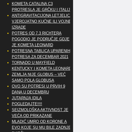
KOMETA CATALINA C3
PROTRESLA JE GRČKU I ITALIJU
ANTIGRAVITACIJONA LETJELICA
VJEROJATNO KUĆNE ILI VOJNE
IZRADE
POTRES OD 7.3 RICHTERA
POGODIO JE PODRUČJE GDJE
JE KOMETA LEONARD
POTRESNA TABLICA UPARENIH
POTRESA ZA DECEMBAR 2021
TORNADO U MAYFIELD
KENTUCKY I KOMETA LEONARD
ZEMLJA NIJE GLOBUS – VEĆ
SAMO POLA GLOBUSA
OVO SU POTRESI U PRVIH 9
DANA U DECEMBRU
JUTARNJA IDILA
POGLEDAJTE!!!!
SEIZMOLOŠKA AKTIVNOST JE
VEĆA OD PRIKAZANE
MLADIĆ UMRO OD KORONE A
EVO KOJE SU MU BILE ZADNJE