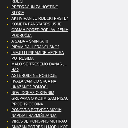
RIJEČI
PREDRAČUN ZA HOSTING
BLOGA
AKTIVIRAN JE RIJEČKI PRSTEN
KOMETA PANSTARRS U5 JE
ODMAH PORED POPLAVLJENIH
PODRUČJA
A SADA – ŠMINKA !!!
PIRAMIDA U FRANCUSKOJ
IMAJU LI PIRAMIDE VEZE SA
POTRESIMA
MALO SE TRESEMO DANAS ,..
HA?
ASTEROIDI NE POSTOJE
HVALA VAM OD SRCA NA
UKAZANOJ POMOĆI
NOVI DOKAZ O KRVNIM
GRUPAMA O KOJIM SAM PISAO
PRIJE 19 GODINA
PONOVNA POTVRDA MOJIH
NAPISA I RAZMIŠLJANJA
VIRUS JE PONOVNO MUTIRAO
SNAŽAN POTRES U MORU KOD