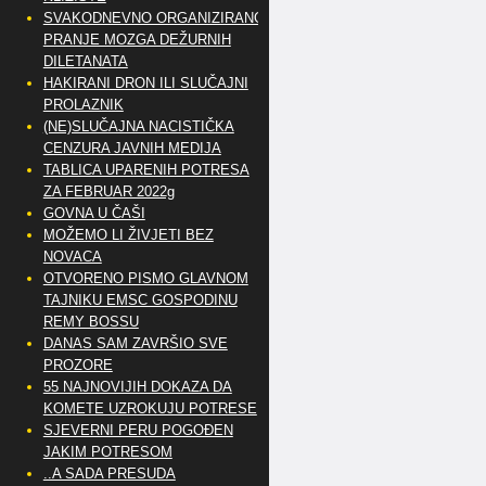
SVAKODNEVNO ORGANIZIRANO
PRANJE MOZGA DEŽURNIH
DILETANATA
HAKIRANI DRON ILI SLUČAJNI
PROLAZNIK
(NE)SLUČAJNA NACISTIČKA
CENZURA JAVNIH MEDIJA
TABLICA UPARENIH POTRESA
ZA FEBRUAR 2022g
GOVNA U ČAŠI
MOŽEMO LI ŽIVJETI BEZ
NOVACA
OTVORENO PISMO GLAVNOM
TAJNIKU EMSC GOSPODINU
REMY BOSSU
DANAS SAM ZAVRŠIO SVE
PROZORE
55 NAJNOVIJIH DOKAZA DA
KOMETE UZROKUJU POTRESE
SJEVERNI PERU POGOĐEN
JAKIM POTRESOM
..A SADA PRESUDA