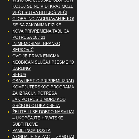
VRHUNAC LJUDSKE GLUPOSTI
KOJOJ SE NE VIDI KRAJ MOŽE
VEĆ I SUTRA BITI JOŠ VEĆI
GLOBALNO ZAGRIJAVANJE KOSI
SE SA ZAKONIMA FIZIKE
NOVA PRIVREMENA TABLICA
POTRESA 10 / 21
IN MEMORIAM: BRANKO
BERKOVIĆ
OVO JE PRAVA ENIGMA
NEOBIČAN SLUČAJ PJESME “OH
DARLING”
REBUS
OBAVIJEST O PRIPREMI IZRADE
KOMPJUTERSKOG PROGRAMA
ZA IZRAČUN POTRESA
JAK POTRES U MORU KOD
GRČKOG OTOKA CRETA
ŽELITE LI SE DOBRO NASMIJATI
– UKOPČAJTE HRVATSKE
SUBTITLOVE
PAMETNOM DOSTA
A ONDA JE SVIZAC,… ZAMOTAO