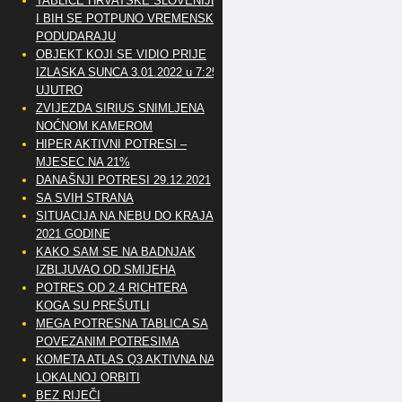
TABLICE HRVATSKE SLOVENIJE
I BIH SE POTPUNO VREMENSKI
PODUDARAJU
OBJEKT KOJI SE VIDIO PRIJE
IZLASKA SUNCA 3.01.2022 u 7:25
UJUTRO
ZVIJEZDA SIRIUS SNIMLJENA
NOĆNOM KAMEROM
HIPER AKTIVNI POTRESI –
MJESEC NA 21%
DANAŠNJI POTRESI 29.12.2021
SA SVIH STRANA
SITUACIJA NA NEBU DO KRAJA
2021 GODINE
KAKO SAM SE NA BADNJAK
IZBLJUVAO OD SMIJEHA
POTRES OD 2.4 RICHTERA
KOGA SU PREŠUTLI
MEGA POTRESNA TABLICA SA
POVEZANIM POTRESIMA
KOMETA ATLAS Q3 AKTIVNA NA
LOKALNOJ ORBITI
BEZ RIJEČI