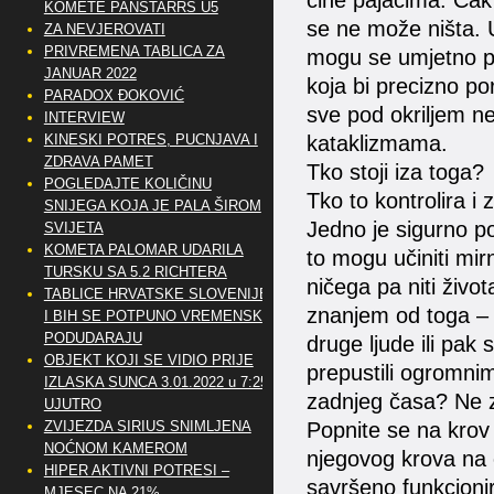
KOMETE PANSTARRS U5
se ne može ništa. U
ZA NEVJEROVATI
PRIVREMENA TABLICA ZA
mogu se umjetno pro
JANUAR 2022
koja bi precizno por
PARADOX ĐOKOVIĆ
sve pod okriljem n
INTERVIEW
kataklizmama.
KINESKI POTRES, PUCNJAVA I
ZDRAVA PAMET
Tko stoji iza toga?
POGLEDAJTE KOLIČINU
Tko to kontrolira i 
SNIJEGA KOJA JE PALA ŠIROM
Jedno je sigurno pobi
SVIJETA
KOMETA PALOMAR UDARILA
to mogu učiniti mirn
TURSKU SA 5.2 RICHTERA
ničega pa niti živo
TABLICE HRVATSKE SLOVENIJE
znanjem od toga – m
I BIH SE POTPUNO VREMENSKI
PODUDARAJU
druge ljude ili pak 
OBJEKT KOJI SE VIDIO PRIJE
prepustili ogromnim 
IZLASKA SUNCA 3.01.2022 u 7:25
zadnjeg časa? Ne zn
UJUTRO
Popnite se na krov
ZVIJEZDA SIRIUS SNIMLJENA
NOĆNOM KAMEROM
njegovog krova na c
HIPER AKTIVNI POTRESI –
savršeno funkcionir
MJESEC NA 21%