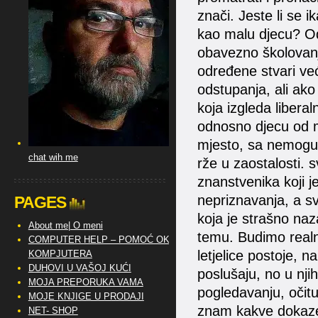
znači. Jeste li se i
kao malu djecu? Od
obavezno školovanj
određene stvari ve
odstupanja, ali ako
koja izgleda liberal
odnosno djecu od m
mjesto, sa nemoguć
chat wih me
rže u zaostalosti. s
znanstvenika koji je
nepriznavanja, a sv
PAGES
koja je strašno na
About me| O meni
temu. Budimo realni
COMPUTER HELP – POMOĆ OKO
letjelice postoje, 
KOMPJUTERA
DUHOVI U VAŠOJ KUĆI
poslušaju, no u n
MOJA PREPORUKA VAMA
pogledavanju, očitu
MOJE KNJIGE U PRODAJI
znam kakve dokaze 
NET- SHOP