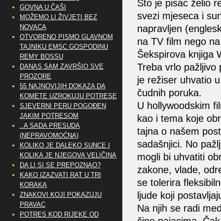
Što je pisac želio 
GOVNA U ČAŠI
svezi mjeseca i sun
MOŽEMO LI ŽIVJETI BEZ
napravljen (engleski
NOVACA
OTVORENO PISMO GLAVNOM
na TV film nego na 
TAJNIKU EMSC GOSPODINU
Šekspirova knjiga
REMY BOSSU
Treba vrlo pažljivo
DANAS SAM ZAVRŠIO SVE
PROZORE
je režiser uhvatio u
55 NAJNOVIJIH DOKAZA DA
čudnih poruka.
KOMETE UZROKUJU POTRESE
U hollywoodskim fi
SJEVERNI PERU POGOĐEN
JAKIM POTRESOM
kao i tema koje obr
..A SADA PRESUDA
tajna o našem posta
(NEPRAVOMOĆNA)
sadašnjici. No pažl
KOLIKO JE DALEKO SUNCE I
mogli bi uhvatiti ob
KOLIKA JE NJEGOVA VELIČINA
DA LI SI SE PREPOZNAO?
zakone, vlade, odre
KAKO IZAZVATI RAT U TRI
se tolerira fleksib
KORAKA
ljude koji postavlj
ZNAKOVI KOJI POKAZUJU
PRAVAC
Na njih se radi medi
POTRES KOD RIJEKE OD
čine pajacima. Čak 