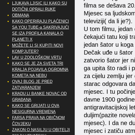
LJUKAVA LJISIC ILI KAKO SU
filma se dešava 20
DOTIČNI OPRALI RUKE
Mjesec sa ljudskom
OBMANA
televiziji( da li je?).
KAKO OPERIRAJU PLAĆENICI
SA YOU TUBE-a SAKRIVAJUĆI
U tom filmu, jedan
SE IZA PROFILA KANALA O
čekajući tatu koji t
PLANETI X
jedan šator u koga 
MOŽETE LI SI KUPITI NOVI
Dečak uđe u šator i
KOMPJUTER?
LAV U ZOOLOŠKOM VRTU
zatvorio šator jer 
KAKO SE JE ZA SVETA TRI
ga upita što radi i
KRALJA POJAVILA OGROMNA
za cijelu zemlju jer
KOMETA NA NEBU
OVAJ BLOG JE PRED
starac odgovara da 
ZATVARANJEM
mjesec. I tu počinj
KRADU LI BANKE NOVAC OD
davne 1900 godine
GRAĐANA
KAKO SE GRIJATI U OVA
antigravitacijskoj l
NESIGURNA VREMENA
duljim(pazite novel
FARSA PRAVA NA OBIČNOM
mjesec). I da ne du
ČOVJEKU
mjesec i zatiču at
ZAKON O NASILJU U OBITELJI