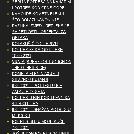
SERIJA POTRESA NA KANARIMA
I POTRES KOD CRNE GORE
KAMO IDE KOMETA ELENIN I
ŠTO DOLAZI NAKON NJE
RAZLIKA IZMEĐU REFLEKSIJE
SVIJETLOSTI I OBJEKTA IZA
OBLAKA
KOLAKUŠIĆ O CIJEPIVU
POTRES 53 KM OD RIJEKE
10.09.2021
VRATA (BREAK ON TROUGH ON
THE OTHER SIDE)
KOMETA ELENIN A3 JE U
SILAZNOJ PUTANJI
9.09.2021 – POTRESI U BiH
ZADNJIH 24 SATA
POTRES U BIH KOD TRAVNIKA
4.3 RICHTERA
8.09.2021 – SNAŽAN POTRES U
MEKSIKU
POTRES BLIZU MOJE KUĆE
7.09.2021
JOŠ JEDAN POTRES NA LINIJI