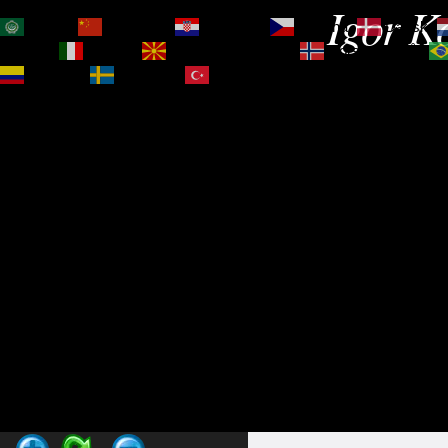
Igor Ko
العربية
简体中文
Hrvatski
Čeština‎
Dansk
Magyar
Italiano
Македонски јазик
Norsk bokmål
Español
Svenska
Türkçe