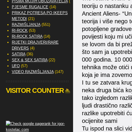
PISMA MOJIH OBOŽAVATELJA
(2)
teoriju o nastanku 
PJESME RUGALICE
(14)
Ancient Aliens- “U
PRIKAZ POTRESA PO IKEEPS
METODI
(21)
teorija i više neg
RAZMIŠLJANJA
(551)
potopljene gradove 
RI-ROCK
(53)
povijesti koju mi uč
RI-ROCK SATIRA
(14)
RIJETKI DRAJVERI/RARE
se lovom da bi pre
DRIVERS
(4)
što sam ja upotreb
SATIRA
(36)
000 godina. 10 000
SEX & SEX SATIRA
(22)
UFO
(57)
tehnika može otići 
VIDEO RAZMIŠLJANJA
(147)
koja je ima zovemo
I tu se zatvara krug 
VISITOR COUNTER
neka druga bića koj
tako izgledom razli
ljudi drastično raz
razlike upotrebiti ć
ocijenite sami
Tu ispod na slici vi