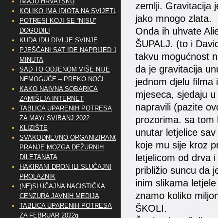
IMAJU HRVATSKU
zemlji. Gravitacija
KOLIKO IMA IDIOTA NA SVIJETU?
jako mnogo zlata.
POTRESI KOJI SE “NISU”
Onda ih uhvate Alie
DOGODILI
KUDA IDU DIVLJE SVINJE
ŠUPALJ. (to i David 
PJEŠČANI SAT IDE NAPRIJED 10
takvu mogućnost ne
MINUTA
da je gravitacija u
SAD TO ODJENOM VIŠE NIJE
NEMOGUĆE – PREKO NOĆI
jednom djelu filma 
KAKO NAIVNA SOBARICA
mjeseca, sjedaju u 
ZAMIŠLJA INTERNET
napravili (pazite ov
TABLICA UPARENIH POTRESA
prozorima. sa tom l
ZA MAY/ SVIBANJ 2022
KLIZIŠTE
unutar letjelice sav
SVAKODNEVNO ORGANIZIRANO
koje mu sije kroz p
PRANJE MOZGA DEŽURNIH
letjelicom od drva i
DILETANATA
HAKIRANI DRON ILI SLUČAJNI
približio suncu da 
PROLAZNIK
inim slikama letjele 
(NE)SLUČAJNA NACISTIČKA
znamo koliko miljon
CENZURA JAVNIH MEDIJA
TABLICA UPARENIH POTRESA
ŠKOLI.
ZA FEBRUAR 2022g