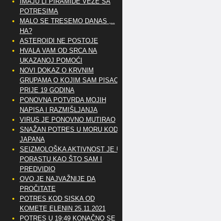
IMAJU LI PIRAMIDE VEZE SA
POTRESIMA
MALO SE TRESEMO DANAS ,..
HA?
ASTEROIDI NE POSTOJE
HVALA VAM OD SRCA NA
UKAZANOJ POMOĆI
NOVI DOKAZ O KRVNIM
GRUPAMA O KOJIM SAM PISAO
PRIJE 19 GODINA
PONOVNA POTVRDA MOJIH
NAPISA I RAZMIŠLJANJA
VIRUS JE PONOVNO MUTIRAO
SNAŽAN POTRES U MORU KOD
JAPANA
SEIZMOLOŠKA AKTIVNOST JE U
PORASTU KAO ŠTO SAM I
PREDVIDIO
OVO JE NAJVAŽNIJE DA
PROČITATE
POTRES KOD SISKA OD
KOMETE ELENIN 25.11.2021
POTRES U 19:49 KONAČNO SE