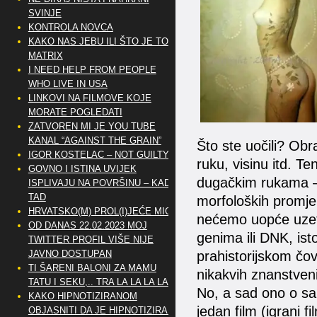
SVINJE
KONTROLA NOVCA
KAKO NAS JEBU ILI ŠTO JE TO
MATRIX
I NEED HELP FROM PEOPLE
WHO LIVE IN USA
LINKOVI NA FILMOVE KOJE
MORATE POGLEDATI
ZATVOREN MI JE YOU TUBE
KANAL “AGAINST THE GRAIN”
Što ste uočili? Obr
IGOR KOSTELAC – NOT GUILTY
ruku, visinu itd. T
GOVNO I ISTINA UVIJEK
dugačkim rukama – 
ISPLIVAJU NA POVRŠINU – KAD
TAD
morfoloških promjen
HRVATSKO(M) PROL(I)JEĆE MIG
nećemo uopće uzeti 
OD DANAS 22.02.2023 MOJ
genima ili DNK, ist
TWITTER PROFIL VIŠE NIJE
prahistorijskom čo
JAVNO DOSTUPAN
TI ŠARENI BALONI ZA MAMU
nikakvih znanstveni
TATU I SEKU,.. TRA LA LA LA LA
No, a sad ono o s
KAKO HIPNOTIZIRANOM
jedan film (igrani
OBJASNITI DA JE HIPNOTIZIRAN