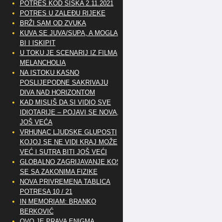
POTRES KOD SISKA 2.11.2021
POTRES U ZALEĐU RIJEKE
BRŽI SAM OD ZVUKA
KUVA SE JUVA/SUPA, A MOGLA
BI I ISKIPIT
U TOKU JE SCENARIJ IZ FILMA
MELANCHOLIA
NA ISTOKU KASNO
POSLIJEPODNE SAKRIVAJU
DIVA NAD HORIZONTOM
KAD MISLIŠ DA SI VIDIO SVE
IDIOTARIJE – POJAVI SE NOVA,..
JOŠ VEĆA
VRHUNAC LJUDSKE GLUPOSTI
KOJOJ SE NE VIDI KRAJ MOŽE
VEĆ I SUTRA BITI JOŠ VEĆI
GLOBALNO ZAGRIJAVANJE KOSI
SE SA ZAKONIMA FIZIKE
NOVA PRIVREMENA TABLICA
POTRESA 10 / 21
IN MEMORIAM: BRANKO
BERKOVIĆ
OVO JE PRAVA ENIGMA