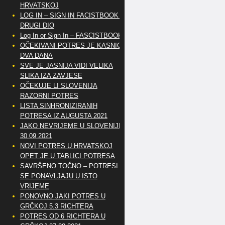
HRVATSKOJ
LOG IN – SIGN IN FACISTBOOK –
DRUGI DIO
Log In or Sign In – FASCISTBOOK
OČEKIVANI POTRES JE KASNIO
DVA DANA
SVE JE JASNIJA VIDI VELIKA
SLIKA IZA ZAVJESE
OČEKUJE LI SLOVENIJA
RAZORNI POTRES
LISTA SINHRONIZIRANIH
POTRESA IZ AUGUSTA 2021
JAKO NEVRIJEME U SLOVENIJI
30.09.2021
NOVI POTRES U HRVATSKOJ
OPET JE U TABLICI POTRESA
SAVRŠENO TOČNO – POTRESI
SE PONAVLJAJU U ISTO
VRIJEME
PONOVNO JAKI POTRES U
GRČKOJ 5.3 RICHTERA
POTRES OD 6 RICHTERA U