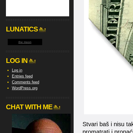
LUNATICS
the moon
LOG IN
Log in
Entries feed
Comments feed
WordPress.org
CHAT WITH ME
Stvari baš i nisu t
promatrati i pronać