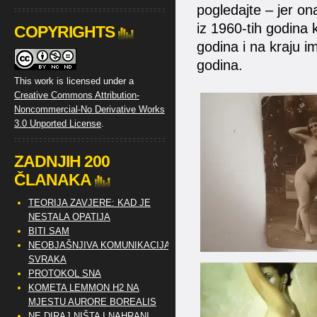
pogledajte – jer on
iz 1960-tih godina 
COPYRIGHTS
godina i na kraju i
godina.
This work is licensed under a
Creative Commons Attribution-
Noncommercial-No Derivative Works
3.0 Unported License
.
ZADNJIH 200
ČLANAKA
TEORIJA ZAVJERE: KAD JE
NESTALA OPATIJA
BITI SAM
NEOBJAŠNJIVA KOMUNIKACIJA
SVRAKA
PROTOKOL SNA
KOMETA LEMMON H2 NA
MJESTU AURORE BOREALIS
NE DIRAJ NIŠTA I NAHRANI