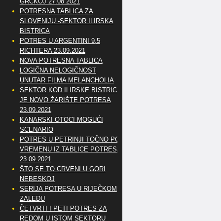
GRČKOJ 27.08.2021
POTRESNA TABLICA ZA
SLOVENIJU -SEKTOR ILIRSKA
BISTRICA
POTRES U ARGENTINI 9,5
RICHTERA 23.09.2021
NOVA POTRESNA TABLICA
LOGIČNA NELOGIČNOST
UNUTAR FILMA MELANCHOLIA
SEKTOR KOD ILIRSKE BISTRICE
JE NOVO ŽARIŠTE POTRESA
23.09.2021
KANARSKI OTOCI MOGUĆI
SCENARIO
POTRES U PETRINJI TOČNO PO
VREMENU IZ TABLICE POTRESA
23.09.2021
ŠTO SE TO CRVENI U GORI
NEBESKOJ
SERIJA POTRESA U RIJEČKOM
ZALEĐU
ČETVRTI I PETI POTRES ZA
REDOM U ISTOM SEKTORU