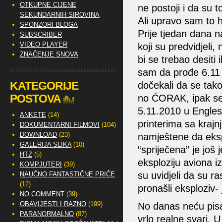
OTKUPNE CIJENE
ne postoji i da su t
SEKUNDARNIH SIROVINA
Ali upravo sam to hti
SPONZORI BLOGA
Prije tjedan dana 
SUBSCRIBER
VIDEO PLAYER
koji su predvidjeli,
ZNAČENJE SNOVA
bi se trebao desiti
sam da prođe 6.11 i 
KATEGORIJE
dočekali da se tako 
POSTOVA
no ĆORAK, ipak se j
5.11.2010 u Englesk
ANKETE
(14)
printerima sa kraj
DOKUMENTARNI FILMOVI
(104)
DOWNLOAD
(23)
namještene da eksp
GALERIJA SLIKA
(10)
“spriječena” je još
HTZ
(5)
eksploziju aviona 
KOMPJUTERI
(39)
su uvidjeli da su ra
NAUČNO FANTASTIČNE PRIČE
(12)
pronašli eksploziv-
NO COMMENT
(39)
OBAVIJESTI I RAZNO
(199)
No danas neću pisat
PARANORMALNO
(87)
vrlo realne svari. 