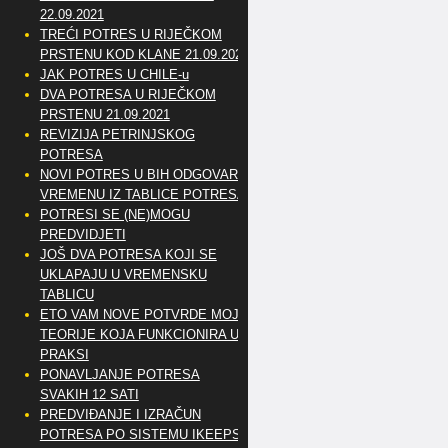
22.09.2021
TREĆI POTRES U RIJEČKOM
PRSTENU KOD KLANE 21.09.2021
JAK POTRES U CHILE-u
DVA POTRESA U RIJEČKOM
PRSTENU 21.09.2021
REVIZIJA PETRINJSKOG
POTRESA
NOVI POTRES U BIH ODGOVARA
VREMENU IZ TABLICE POTRESA
POTRESI SE (NE)MOGU
PREDVIDJETI
JOŠ DVA POTRESA KOJI SE
UKLAPAJU U VREMENSKU
TABLICU
ETO VAM NOVE POTVRDE MOJE
TEORIJE KOJA FUNKCIONIRA U
PRAKSI
PONAVLJANJE POTRESA
SVAKIH 12 SATI
PREDVIĐANJE I IZRAČUN
POTRESA PO SISTEMU IKEEPS