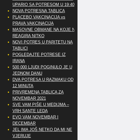
UPARIO SA POTRESOM U 19:40
NOVA POTRESNA TABLICA
PLACEBO VAKCINACIJA vs
PRAVA VAKCINACIJA
MASOVNE OBMANE NA KOJE NE
REAGIRA NITKO
NOVI POTRES U PARITETU NA
TABLICI
POGLEDAJTE POTRESE IZ
IRANA
500 000 LJUDI POGINULO JE U
JEDNOM DANU
DVA POTRESA U RAZMAKU OD
12 MINUTA
PRIVREMENA TABLICA ZA
NOVEMBAR 2021
SVE VAM PIŠE U MEDIJMA –
VRH SANTE LEDA
EVO VAM NOVEMBAR I
DECEMBAR
JEL IMA JOŠ NETKO DA MI NE
VJERUJE