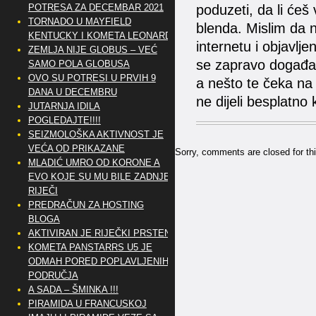
poduzeti, da li ćeš v
POTRESA ZA DECEMBAR 2021
TORNADO U MAYFIELD
blenda. Mislim da na
KENTUCKY I KOMETA LEONARD
internetu i objavlje
ZEMLJA NIJE GLOBUS – VEĆ
se zapravo događa
SAMO POLA GLOBUSA
OVO SU POTRESI U PRVIH 9
a nešto te čeka na 
DANA U DECEMBRU
ne dijeli besplatn
JUTARNJA IDILA
POGLEDAJTE!!!!
SEIZMOLOŠKA AKTIVNOST JE
VEĆA OD PRIKAZANE
Sorry, comments are closed for thi
MLADIĆ UMRO OD KORONE A
EVO KOJE SU MU BILE ZADNJE
RIJEČI
PREDRAČUN ZA HOSTING
BLOGA
AKTIVIRAN JE RIJEČKI PRSTEN
KOMETA PANSTARRS U5 JE
ODMAH PORED POPLAVLJENIH
PODRUČJA
A SADA – ŠMINKA !!!
PIRAMIDA U FRANCUSKOJ