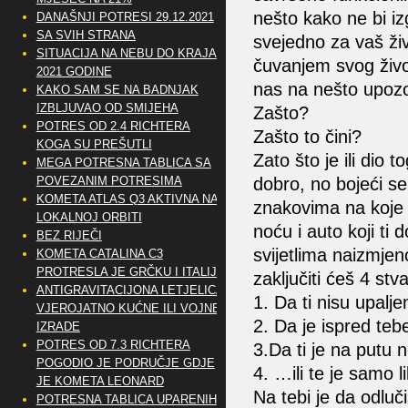
nešto kako ne bi izg
DANAŠNJI POTRESI 29.12.2021
SA SVIH STRANA
svejedno za vaš živ
SITUACIJA NA NEBU DO KRAJA
čuvanjem svog živo
2021 GODINE
nas na nešto upozo
KAKO SAM SE NA BADNJAK
IZBLJUVAO OD SMIJEHA
Zašto?
POTRES OD 2.4 RICHTERA
Zašto to čini?
KOGA SU PREŠUTLI
Zato što je ili dio t
MEGA POTRESNA TABLICA SA
dobro, no bojeći se 
POVEZANIM POTRESIMA
KOMETA ATLAS Q3 AKTIVNA NA
znakovima na koje b
LOKALNOJ ORBITI
noću i auto koji ti
BEZ RIJEČI
svijetlima naizmjen
KOMETA CATALINA C3
PROTRESLA JE GRČKU I ITALIJU
zaključiti ćeš 4 stva
ANTIGRAVITACIJONA LETJELICA
1. Da ti nisu upalje
VJEROJATNO KUĆNE ILI VOJNE
2. Da je ispred tebe 
IZRADE
POTRES OD 7.3 RICHTERA
3.Da ti je na putu 
POGODIO JE PODRUČJE GDJE
4. …ili te je samo l
JE KOMETA LEONARD
Na tebi je da odluč
POTRESNA TABLICA UPARENIH