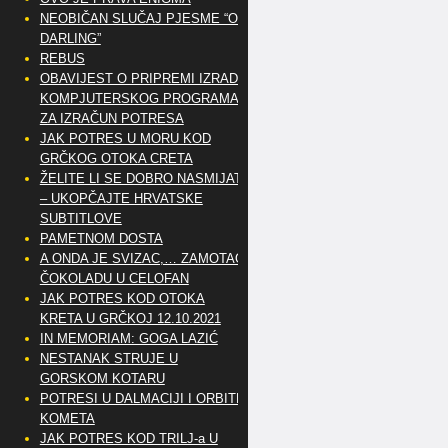
NEOBIČAN SLUČAJ PJESME “OH
DARLING”
REBUS
OBAVIJEST O PRIPREMI IZRADE
KOMPJUTERSKOG PROGRAMA
ZA IZRAČUN POTRESA
JAK POTRES U MORU KOD
GRČKOG OTOKA CRETA
ŽELITE LI SE DOBRO NASMIJATI
– UKOPČAJTE HRVATSKE
SUBTITLOVE
PAMETNOM DOSTA
A ONDA JE SVIZAC,… ZAMOTAO
ČOKOLADU U CELOFAN
JAK POTRES KOD OTOKA
KRETA U GRČKOJ 12.10.2021
IN MEMORIAM: GOGA LAZIĆ
NESTANAK STRUJE U
GORSKOM KOTARU
POTRESI U DALMACIJI I ORBITE
KOMETA
JAK POTRES KOD TRILJ-a U