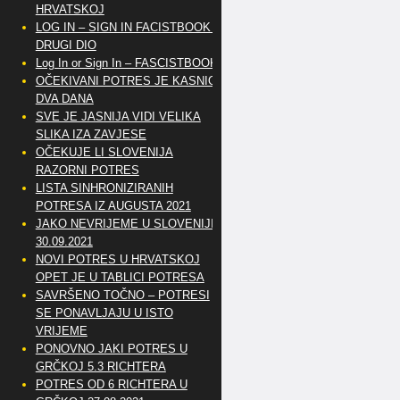
HRVATSKOJ
LOG IN – SIGN IN FACISTBOOK –
DRUGI DIO
Log In or Sign In – FASCISTBOOK
OČEKIVANI POTRES JE KASNIO
DVA DANA
SVE JE JASNIJA VIDI VELIKA
SLIKA IZA ZAVJESE
OČEKUJE LI SLOVENIJA
RAZORNI POTRES
LISTA SINHRONIZIRANIH
POTRESA IZ AUGUSTA 2021
JAKO NEVRIJEME U SLOVENIJI
30.09.2021
NOVI POTRES U HRVATSKOJ
OPET JE U TABLICI POTRESA
SAVRŠENO TOČNO – POTRESI
SE PONAVLJAJU U ISTO
VRIJEME
PONOVNO JAKI POTRES U
GRČKOJ 5.3 RICHTERA
POTRES OD 6 RICHTERA U