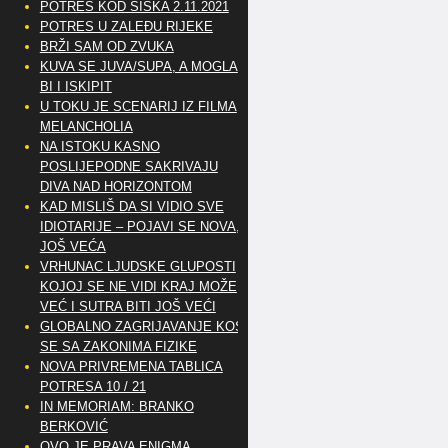
POTRES KOD SISKA 2.11.2021
POTRES U ZALEĐU RIJEKE
BRŽI SAM OD ZVUKA
KUVA SE JUVA/SUPA, A MOGLA
BI I ISKIPIT
U TOKU JE SCENARIJ IZ FILMA
MELANCHOLIA
NA ISTOKU KASNO
POSLIJEPODNE SAKRIVAJU
DIVA NAD HORIZONTOM
KAD MISLIŠ DA SI VIDIO SVE
IDIOTARIJE – POJAVI SE NOVA,..
JOŠ VEĆA
VRHUNAC LJUDSKE GLUPOSTI
KOJOJ SE NE VIDI KRAJ MOŽE
VEĆ I SUTRA BITI JOŠ VEĆI
GLOBALNO ZAGRIJAVANJE KOSI
SE SA ZAKONIMA FIZIKE
NOVA PRIVREMENA TABLICA
POTRESA 10 / 21
IN MEMORIAM: BRANKO
BERKOVIĆ
OVO JE PRAVA ENIGMA