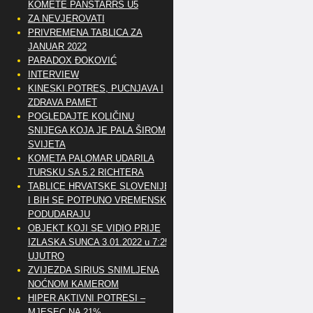
KOMETE PANSTARRS U5
ZA NEVJEROVATI
PRIVREMENA TABLICA ZA
JANUAR 2022
PARADOX ĐOKOVIĆ
INTERVIEW
KINESKI POTRES, PUCNJAVA I
ZDRAVA PAMET
POGLEDAJTE KOLIČINU
SNIJEGA KOJA JE PALA ŠIROM
SVIJETA
KOMETA PALOMAR UDARILA
TURSKU SA 5.2 RICHTERA
TABLICE HRVATSKE SLOVENIJE
I BIH SE POTPUNO VREMENSKI
PODUDARAJU
OBJEKT KOJI SE VIDIO PRIJE
IZLASKA SUNCA 3.01.2022 u 7:25
UJUTRO
ZVIJEZDA SIRIUS SNIMLJENA
NOĆNOM KAMEROM
HIPER AKTIVNI POTRESI –
MJESEC NA 21%