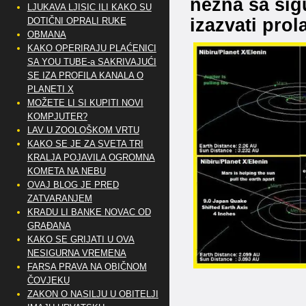
nezna sa sig
LJUKAVA LJISIC ILI KAKO SU
izazvati prol
DOTIČNI OPRALI RUKE
OBMANA
KAKO OPERIRAJU PLAĆENICI
SA YOU TUBE-a SAKRIVAJUĆI
SE IZA PROFILA KANALA O
PLANETI X
MOŽETE LI SI KUPITI NOVI
KOMPJUTER?
LAV U ZOOLOŠKOM VRTU
KAKO SE JE ZA SVETA TRI
KRALJA POJAVILA OGROMNA
KOMETA NA NEBU
OVAJ BLOG JE PRED
ZATVARANJEM
KRADU LI BANKE NOVAC OD
GRAĐANA
KAKO SE GRIJATI U OVA
NESIGURNA VREMENA
FARSA PRAVA NA OBIČNOM
ČOVJEKU
ZAKON O NASILJU U OBITELJI