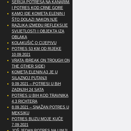
SERIJA POTRESA NA KANARIMA
I POTRES KOD CRNE GORE
KAMO IDE KOMETA ELENIN I
ŠTO DOLAZI NAKON NJE
RAZLIKA IZMEĐU REFLEKSIJE
SVIJETLOSTI I OBJEKTA IZA
OBLAKA
KOLAKUŠIĆ O CIJEPIVU
POTRES 53 KM OD RIJEKE
10.09.2021
VRATA (BREAK ON TROUGH ON
THE OTHER SIDE)
KOMETA ELENIN A3 JE U
SILAZNOJ PUTANJI
9.09.2021 – POTRESI U BiH
ZADNJIH 24 SATA
POTRES U BIH KOD TRAVNIKA
4.3 RICHTERA
8.09.2021 – SNAŽAN POTRES U
MEKSIKU
POTRES BLIZU MOJE KUĆE
7.09.2021
JOŠ JEDAN POTRES NA LINIJI