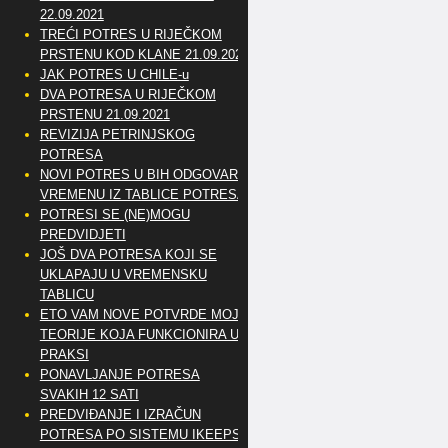
22.09.2021
TREĆI POTRES U RIJEČKOM
PRSTENU KOD KLANE 21.09.2021
JAK POTRES U CHILE-u
DVA POTRESA U RIJEČKOM
PRSTENU 21.09.2021
REVIZIJA PETRINJSKOG
POTRESA
NOVI POTRES U BIH ODGOVARA
VREMENU IZ TABLICE POTRESA
POTRESI SE (NE)MOGU
PREDVIDJETI
JOŠ DVA POTRESA KOJI SE
UKLAPAJU U VREMENSKU
TABLICU
ETO VAM NOVE POTVRDE MOJE
TEORIJE KOJA FUNKCIONIRA U
PRAKSI
PONAVLJANJE POTRESA
SVAKIH 12 SATI
PREDVIĐANJE I IZRAČUN
POTRESA PO SISTEMU IKEEPS