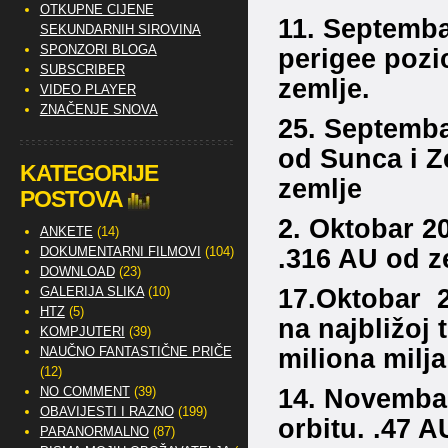
OTKUPNE CIJENE
11. Septemba
SEKUNDARNIH SIROVINA
SPONZORI BLOGA
perigee pozi
SUBSCRIBER
zemlje.
VIDEO PLAYER
ZNAČENJE SNOVA
25. Septemba
od Sunca i Z
KATEGORIJE
zemlje
POSTOVA
2. Oktobar 2
ANKETE
(14)
.316 AU od z
DOKUMENTARNI FILMOVI
(104)
DOWNLOAD
(23)
17.Oktobar 20
GALERIJA SLIKA
(10)
HTZ
(5)
na najbližoj
KOMPJUTERI
(39)
miliona milja
NAUČNO FANTASTIČNE PRIČE
(12)
14. Novembar
NO COMMENT
(39)
OBAVIJESTI I RAZNO
(199)
orbitu. .47 A
PARANORMALNO
(87)