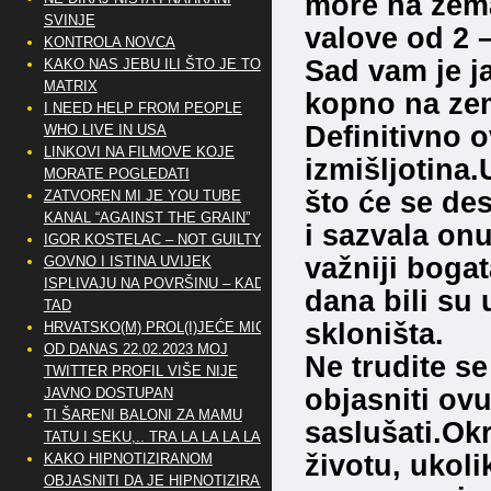
more na zemal
SVINJE
valove od 2 –
KONTROLA NOVCA
Sad vam je j
KAKO NAS JEBU ILI ŠTO JE TO
MATRIX
kopno na zem
I NEED HELP FROM PEOPLE
Definitivno o
WHO LIVE IN USA
LINKOVI NA FILMOVE KOJE
izmišljotina.
MORATE POGLEDATI
što će se des
ZATVOREN MI JE YOU TUBE
KANAL “AGAINST THE GRAIN”
i sazvala on
IGOR KOSTELAC – NOT GUILTY
važniji bogat
GOVNO I ISTINA UVIJEK
ISPLIVAJU NA POVRŠINU – KAD
dana bili su
TAD
skloništa.
HRVATSKO(M) PROL(I)JEĆE MIG
OD DANAS 22.02.2023 MOJ
Ne trudite se
TWITTER PROFIL VIŠE NIJE
objasniti ovu
JAVNO DOSTUPAN
TI ŠARENI BALONI ZA MAMU
saslušati.Okr
TATU I SEKU,.. TRA LA LA LA LA
životu, ukoli
KAKO HIPNOTIZIRANOM
OBJASNITI DA JE HIPNOTIZIRAN