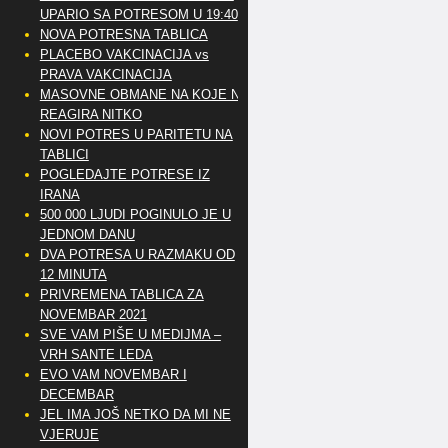
UPARIO SA POTRESOM U 19:40
NOVA POTRESNA TABLICA
PLACEBO VAKCINACIJA vs
PRAVA VAKCINACIJA
MASOVNE OBMANE NA KOJE NE
REAGIRA NITKO
NOVI POTRES U PARITETU NA
TABLICI
POGLEDAJTE POTRESE IZ
IRANA
500 000 LJUDI POGINULO JE U
JEDNOM DANU
DVA POTRESA U RAZMAKU OD
12 MINUTA
PRIVREMENA TABLICA ZA
NOVEMBAR 2021
SVE VAM PIŠE U MEDIJMA –
VRH SANTE LEDA
EVO VAM NOVEMBAR I
DECEMBAR
JEL IMA JOŠ NETKO DA MI NE
VJERUJE