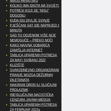
IMAJU HRVATSKU
KOLIKO IMA IDIOTA NA SVIJETU?
POTRESI KOJI SE “NISU”
DOGODILI
KUDA IDU DIVLJE SVINJE
PJEŠČANI SAT IDE NAPRIJED 10
MINUTA
SAD TO ODJENOM VIŠE NIJE
NEMOGUĆE – PREKO NOĆI
KAKO NAIVNA SOBARICA
ZAMIŠLJA INTERNET
TABLICA UPARENIH POTRESA
ZA MAY/ SVIBANJ 2022
KLIZIŠTE
SVAKODNEVNO ORGANIZIRANO
PRANJE MOZGA DEŽURNIH
DILETANATA
HAKIRANI DRON ILI SLUČAJNI
PROLAZNIK
(NE)SLUČAJNA NACISTIČKA
CENZURA JAVNIH MEDIJA
TABLICA UPARENIH POTRESA
ZA FEBRUAR 2022g