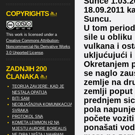
Sunce 1.03.2
18.09.2011 ka
COPYRIGHTS
Suncu.
U tom period
sile u obliku
This work is licensed under a
Creative Commons Attribution-
vulkana i os
Noncommercial-No Derivative Works
ukljućujući i
3.0 Unported License
.
Okretanjem p
ZADNJIH 200
se naglo zaus
ČLANAKA
zemlje na dru
TEORIJA ZAVJERE: KAD JE
zemlji poput
NESTALA OPATIJA
prednjem sic
BITI SAM
NEOBJAŠNJIVA KOMUNIKACIJA
pola napunje
SVRAKA
počete vozit
PROTOKOL SNA
KOMETA LEMMON H2 NA
ponašati vod
MJESTU AURORE BOREALIS
NE DIRAJ NIŠTA I NAHRANI