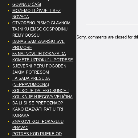
GOVNA U ČAŠI
MOŽEMO LI ŽIVJETI BEZ
NOVACA
OTVORENO PISMO GLAVNOM
TAJNIKU EMSC GOSPODINU
REMY BOSSU
Sorry, comments are closed for thi
DANAS SAM ZAVRŠIO SVE
PROZORE
55 NAJNOVIJIH DOKAZA DA
KOMETE UZROKUJU POTRESE
SJEVERNI PERU POGOĐEN
JAKIM POTRESOM
..A SADA PRESUDA
(NEPRAVOMOĆNA)
KOLIKO JE DALEKO SUNCE I
KOLIKA JE NJEGOVA VELIČINA
DA LI SI SE PREPOZNAO?
KAKO IZAZVATI RAT U TRI
KORAKA
ZNAKOVI KOJI POKAZUJU
PRAVAC
POTRES KOD RIJEKE OD