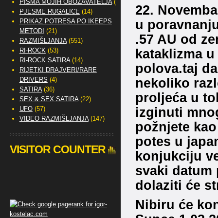
PISMA MOJIH OBOŽAVATELJA
(2)
22. Novembar
PJESME RUGALICE
(14)
u poravnanju 
PRIKAZ POTRESA PO IKEEPS
METODI
(21)
.57 AU od ze
RAZMIŠLJANJA
(551)
kataklizma u
RI-ROCK
(53)
RI-ROCK SATIRA
(14)
polova.taj da
RIJETKI DRAJVERI/RARE
nekoliko razl
DRIVERS
(4)
SATIRA
(36)
proljeća u t
SEX & SEX SATIRA
(22)
izginuti mnog
UFO
(57)
VIDEO RAZMIŠLJANJA
(147)
požnjete kao 
potes u japan
VISITOR COUNTER
konjukciju ve
svaki datum 
dolaziti će s
Nibiru će ko