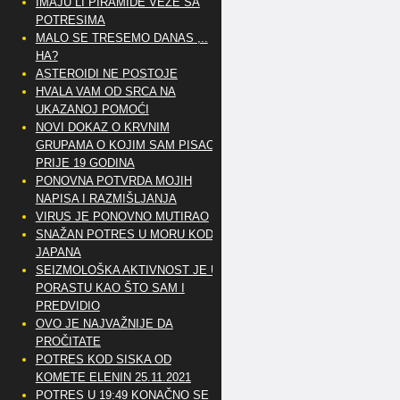
IMAJU LI PIRAMIDE VEZE SA
POTRESIMA
MALO SE TRESEMO DANAS ,..
HA?
ASTEROIDI NE POSTOJE
HVALA VAM OD SRCA NA
UKAZANOJ POMOĆI
NOVI DOKAZ O KRVNIM
GRUPAMA O KOJIM SAM PISAO
PRIJE 19 GODINA
PONOVNA POTVRDA MOJIH
NAPISA I RAZMIŠLJANJA
VIRUS JE PONOVNO MUTIRAO
SNAŽAN POTRES U MORU KOD
JAPANA
SEIZMOLOŠKA AKTIVNOST JE U
PORASTU KAO ŠTO SAM I
PREDVIDIO
OVO JE NAJVAŽNIJE DA
PROČITATE
POTRES KOD SISKA OD
KOMETE ELENIN 25.11.2021
POTRES U 19:49 KONAČNO SE