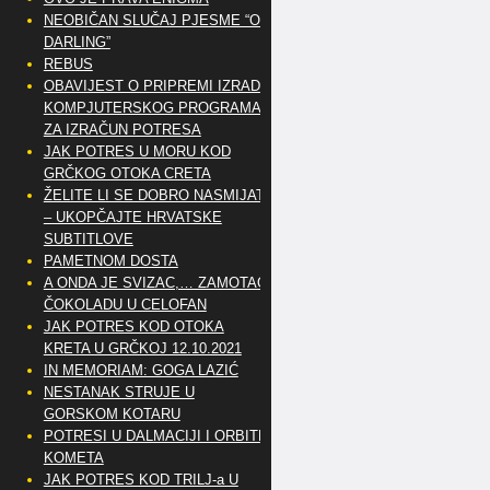
NEOBIČAN SLUČAJ PJESME “OH
DARLING”
REBUS
OBAVIJEST O PRIPREMI IZRADE
KOMPJUTERSKOG PROGRAMA
ZA IZRAČUN POTRESA
JAK POTRES U MORU KOD
GRČKOG OTOKA CRETA
ŽELITE LI SE DOBRO NASMIJATI
– UKOPČAJTE HRVATSKE
SUBTITLOVE
PAMETNOM DOSTA
A ONDA JE SVIZAC,… ZAMOTAO
ČOKOLADU U CELOFAN
JAK POTRES KOD OTOKA
KRETA U GRČKOJ 12.10.2021
IN MEMORIAM: GOGA LAZIĆ
NESTANAK STRUJE U
GORSKOM KOTARU
POTRESI U DALMACIJI I ORBITE
KOMETA
JAK POTRES KOD TRILJ-a U