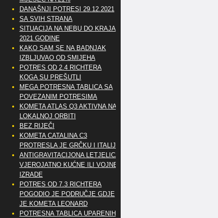
DANAŠNJI POTRESI 29.12.2021
SA SVIH STRANA
SITUACIJA NA NEBU DO KRAJA
2021 GODINE
KAKO SAM SE NA BADNJAK
IZBLJUVAO OD SMIJEHA
POTRES OD 2.4 RICHTERA
KOGA SU PREŠUTLI
MEGA POTRESNA TABLICA SA
POVEZANIM POTRESIMA
KOMETA ATLAS Q3 AKTIVNA NA
LOKALNOJ ORBITI
BEZ RIJEČI
KOMETA CATALINA C3
PROTRESLA JE GRČKU I ITALIJU
ANTIGRAVITACIJONA LETJELICA
VJEROJATNO KUĆNE ILI VOJNE
IZRADE
POTRES OD 7.3 RICHTERA
POGODIO JE PODRUČJE GDJE
JE KOMETA LEONARD
POTRESNA TABLICA UPARENIH