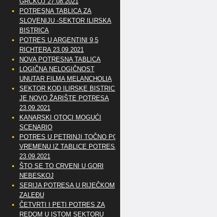
GRČKOJ 27.08.2021
POTRESNA TABLICA ZA
SLOVENIJU -SEKTOR ILIRSKA
BISTRICA
POTRES U ARGENTINI 9,5
RICHTERA 23.09.2021
NOVA POTRESNA TABLICA
LOGIČNA NELOGIČNOST
UNUTAR FILMA MELANCHOLIA
SEKTOR KOD ILIRSKE BISTRICE
JE NOVO ŽARIŠTE POTRESA
23.09.2021
KANARSKI OTOCI MOGUĆI
SCENARIO
POTRES U PETRINJI TOČNO PO
VREMENU IZ TABLICE POTRESA
23.09.2021
ŠTO SE TO CRVENI U GORI
NEBESKOJ
SERIJA POTRESA U RIJEČKOM
ZALEĐU
ČETVRTI I PETI POTRES ZA
REDOM U ISTOM SEKTORU