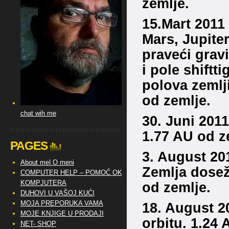
zemlje.
15.Mart 2011 
Mars, Jupite
praveći grav
i pole shiftt
polova zemlj
od zemlje.
chat wih me
30. Juni 2011
1.77 AU od z
PAGES
3. August 201
About me| O meni
Zemlja dosež
COMPUTER HELP – POMOĆ OKO
KOMPJUTERA
od zemlje.
DUHOVI U VAŠOJ KUĆI
MOJA PREPORUKA VAMA
18. August 2
MOJE KNJIGE U PRODAJI
orbitu. 1.24 
NET- SHOP