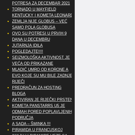
POTRESA ZA DECEMBAR 2021
TORNADO U MAYFIELD
KENTUCKY I KOMETA LEONARD
ZEMLJA NIJE GLOBUS – VEĆ
SAMO POLA GLOBUSA
OVO SU POTRESI U PRVIH 9
DANA U DECEMBRU
JUTARNJA IDILA
POGLEDAJTE!!!!
SEIZMOLOŠKA AKTIVNOST JE
VEĆA OD PRIKAZANE
MLADIĆ UMRO OD KORONE A
EVO KOJE SU MU BILE ZADNJE
RIJEČI
PREDRAČUN ZA HOSTING
BLOGA
AKTIVIRAN JE RIJEČKI PRSTEN
KOMETA PANSTARRS U5 JE
ODMAH PORED POPLAVLJENIH
PODRUČJA
A SADA – ŠMINKA !!!
PIRAMIDA U FRANCUSKOJ