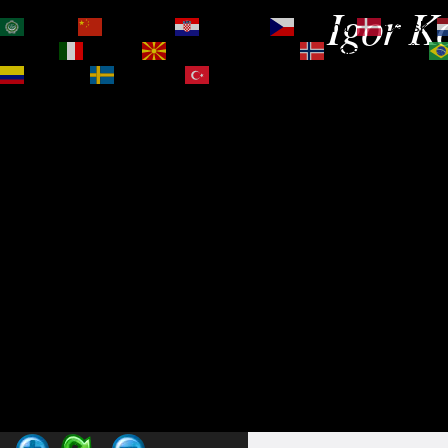
Igor Ko
العربية
简体中文
Hrvatski
Čeština‎
Dansk
Magyar
Italiano
Македонски јазик
Norsk bokmål
Español
Svenska
Türkçe