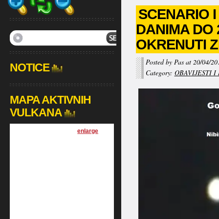
SCENARIO 
DANIMA DO 2
OKRENUTI Z
Posted by Pas at 20/04/20
NOTICE
Category:
OBAVIJESTI I
MAPA AKTIVNIH
VULKANA
[
enlarge
]