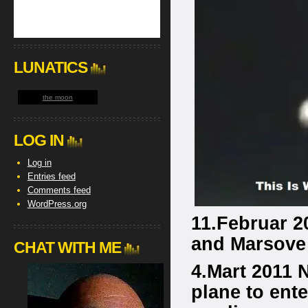
LUNATICS
the moon
LOG IN
Log in
Entries feed
Comments feed
WordPress.org
11.Februar 2
and Marsove 
CHAT WITH ME
4.Mart 2011 N
plane to ent