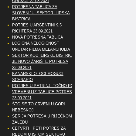
GRČKOJ 27.08.2021
POTRESNA TABLICA ZA
SLOVENIJU -SEKTOR ILIRSKA
BISTRICA
POTRES U ARGENTINI 9,5
RICHTERA 23.09.2021
NOVA POTRESNA TABLICA
LOGIČNA NELOGIČNOST
UNUTAR FILMA MELANCHOLIA
SEKTOR KOD ILIRSKE BISTRICE
JE NOVO ŽARIŠTE POTRESA
23.09.2021
KANARSKI OTOCI MOGUĆI
SCENARIO
POTRES U PETRINJI TOČNO PO
VREMENU IZ TABLICE POTRESA
23.09.2021
ŠTO SE TO CRVENI U GORI
NEBESKOJ
SERIJA POTRESA U RIJEČKOM
ZALEĐU
ČETVRTI I PETI POTRES ZA
REDOM U ISTOM SEKTORU