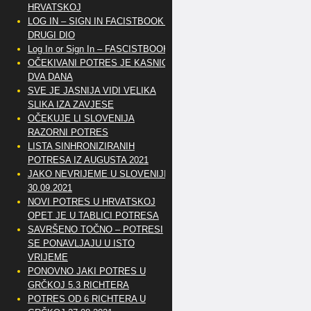
HRVATSKOJ
LOG IN – SIGN IN FACISTBOOK –
DRUGI DIO
Log In or Sign In – FASCISTBOOK
OČEKIVANI POTRES JE KASNIO
DVA DANA
SVE JE JASNIJA VIDI VELIKA
SLIKA IZA ZAVJESE
OČEKUJE LI SLOVENIJA
RAZORNI POTRES
LISTA SINHRONIZIRANIH
POTRESA IZ AUGUSTA 2021
JAKO NEVRIJEME U SLOVENIJI
30.09.2021
NOVI POTRES U HRVATSKOJ
OPET JE U TABLICI POTRESA
SAVRŠENO TOČNO – POTRESI
SE PONAVLJAJU U ISTO
VRIJEME
PONOVNO JAKI POTRES U
GRČKOJ 5.3 RICHTERA
POTRES OD 6 RICHTERA U