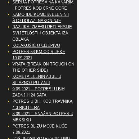
SERIJA POTRESA NA KANARIMA
I POTRES KOD CRNE GORE
KAMO IDE KOMETA ELENIN I
ŠTO DOLAZI NAKON NJE
RAZLIKA IZMEĐU REFLEKSIJE
SVIJETLOSTI I OBJEKTA IZA
OBLAKA
KOLAKUŠIĆ O CIJEPIVU
POTRES 53 KM OD RIJEKE
10.09.2021
VRATA (BREAK ON TROUGH ON
THE OTHER SIDE)
KOMETA ELENIN A3 JE U
SILAZNOJ PUTANJI
9.09.2021 – POTRESI U BiH
ZADNJIH 24 SATA
POTRES U BIH KOD TRAVNIKA
4.3 RICHTERA
8.09.2021 – SNAŽAN POTRES U
MEKSIKU
POTRES BLIZU MOJE KUĆE
7.09.2021
JOŠ JEDAN POTRES NA LINIJI