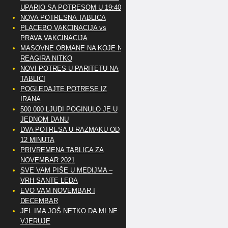
UPARIO SA POTRESOM U 19:40
NOVA POTRESNA TABLICA
PLACEBO VAKCINACIJA vs
PRAVA VAKCINACIJA
MASOVNE OBMANE NA KOJE NE
REAGIRA NITKO
NOVI POTRES U PARITETU NA
TABLICI
POGLEDAJTE POTRESE IZ
IRANA
500 000 LJUDI POGINULO JE U
JEDNOM DANU
DVA POTRESA U RAZMAKU OD
12 MINUTA
PRIVREMENA TABLICA ZA
NOVEMBAR 2021
SVE VAM PIŠE U MEDIJMA –
VRH SANTE LEDA
EVO VAM NOVEMBAR I
DECEMBAR
JEL IMA JOŠ NETKO DA MI NE
VJERUJE