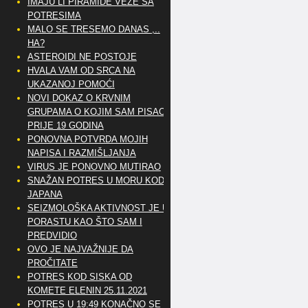
IMAJU LI PIRAMIDE VEZE SA
POTRESIMA
MALO SE TRESEMO DANAS ,..
HA?
ASTEROIDI NE POSTOJE
HVALA VAM OD SRCA NA
UKAZANOJ POMOĆI
NOVI DOKAZ O KRVNIM
GRUPAMA O KOJIM SAM PISAO
PRIJE 19 GODINA
PONOVNA POTVRDA MOJIH
NAPISA I RAZMIŠLJANJA
VIRUS JE PONOVNO MUTIRAO
SNAŽAN POTRES U MORU KOD
JAPANA
SEIZMOLOŠKA AKTIVNOST JE U
PORASTU KAO ŠTO SAM I
PREDVIDIO
OVO JE NAJVAŽNIJE DA
PROČITATE
POTRES KOD SISKA OD
KOMETE ELENIN 25.11.2021
POTRES U 19:49 KONAČNO SE