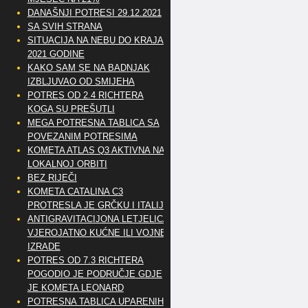
DANAŠNJI POTRESI 29.12.2021
SA SVIH STRANA
SITUACIJA NA NEBU DO KRAJA
2021 GODINE
KAKO SAM SE NA BADNJAK
IZBLJUVAO OD SMIJEHA
POTRES OD 2.4 RICHTERA
KOGA SU PREŠUTLI
MEGA POTRESNA TABLICA SA
POVEZANIM POTRESIMA
KOMETA ATLAS Q3 AKTIVNA NA
LOKALNOJ ORBITI
BEZ RIJEČI
KOMETA CATALINA C3
PROTRESLA JE GRČKU I ITALIJU
ANTIGRAVITACIJONA LETJELICA
VJEROJATNO KUĆNE ILI VOJNE
IZRADE
POTRES OD 7.3 RICHTERA
POGODIO JE PODRUČJE GDJE
JE KOMETA LEONARD
POTRESNA TABLICA UPARENIH