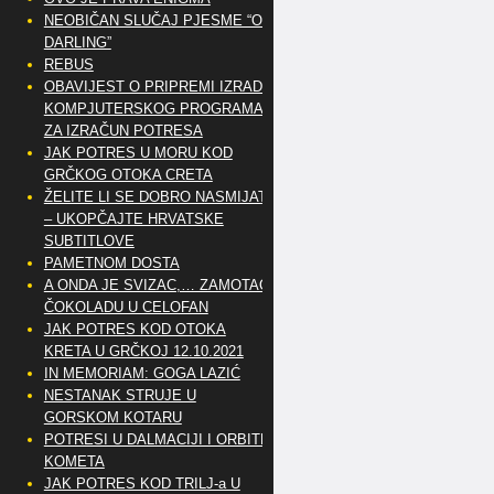
NEOBIČAN SLUČAJ PJESME “OH
DARLING”
REBUS
OBAVIJEST O PRIPREMI IZRADE
KOMPJUTERSKOG PROGRAMA
ZA IZRAČUN POTRESA
JAK POTRES U MORU KOD
GRČKOG OTOKA CRETA
ŽELITE LI SE DOBRO NASMIJATI
– UKOPČAJTE HRVATSKE
SUBTITLOVE
PAMETNOM DOSTA
A ONDA JE SVIZAC,… ZAMOTAO
ČOKOLADU U CELOFAN
JAK POTRES KOD OTOKA
KRETA U GRČKOJ 12.10.2021
IN MEMORIAM: GOGA LAZIĆ
NESTANAK STRUJE U
GORSKOM KOTARU
POTRESI U DALMACIJI I ORBITE
KOMETA
JAK POTRES KOD TRILJ-a U