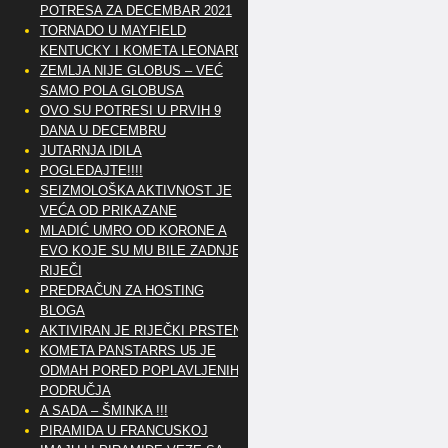
POTRESA ZA DECEMBAR 2021
TORNADO U MAYFIELD
KENTUCKY I KOMETA LEONARD
ZEMLJA NIJE GLOBUS – VEĆ
SAMO POLA GLOBUSA
OVO SU POTRESI U PRVIH 9
DANA U DECEMBRU
JUTARNJA IDILA
POGLEDAJTE!!!!
SEIZMOLOŠKA AKTIVNOST JE
VEĆA OD PRIKAZANE
MLADIĆ UMRO OD KORONE A
EVO KOJE SU MU BILE ZADNJE
RIJEČI
PREDRAČUN ZA HOSTING
BLOGA
AKTIVIRAN JE RIJEČKI PRSTEN
KOMETA PANSTARRS U5 JE
ODMAH PORED POPLAVLJENIH
PODRUČJA
A SADA – ŠMINKA !!!
PIRAMIDA U FRANCUSKOJ