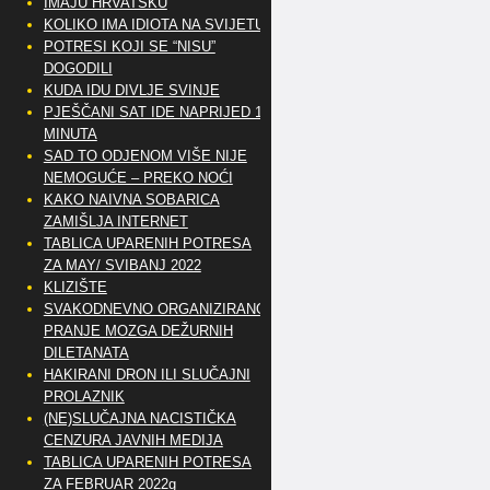
IMAJU HRVATSKU
KOLIKO IMA IDIOTA NA SVIJETU?
POTRESI KOJI SE “NISU”
DOGODILI
KUDA IDU DIVLJE SVINJE
PJEŠČANI SAT IDE NAPRIJED 10
MINUTA
SAD TO ODJENOM VIŠE NIJE
NEMOGUĆE – PREKO NOĆI
KAKO NAIVNA SOBARICA
ZAMIŠLJA INTERNET
TABLICA UPARENIH POTRESA
ZA MAY/ SVIBANJ 2022
KLIZIŠTE
SVAKODNEVNO ORGANIZIRANO
PRANJE MOZGA DEŽURNIH
DILETANATA
HAKIRANI DRON ILI SLUČAJNI
PROLAZNIK
(NE)SLUČAJNA NACISTIČKA
CENZURA JAVNIH MEDIJA
TABLICA UPARENIH POTRESA
ZA FEBRUAR 2022g