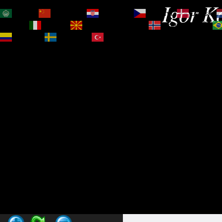
Igor Ko
العربية
简体中文
Hrvatski
Čeština‎
Dansk
Magyar
Italiano
Македонски јазик
Norsk bokmål
Español
Svenska
Türkçe