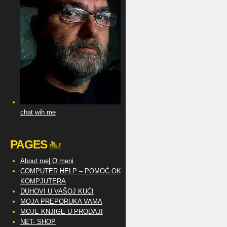
chat wih me
PAGES
About me| O meni
COMPUTER HELP – POMOĆ OKO
KOMPJUTERA
DUHOVI U VAŠOJ KUĆI
MOJA PREPORUKA VAMA
MOJE KNJIGE U PRODAJI
NET- SHOP