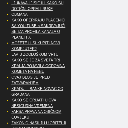
LJUKAVA LJISIC ILI KAKO SU
DOTIČNI OPRALI RUKE
OBMANA
KAKO OPERIRAJU PLAĆENICI
SA YOU TUBE-a SAKRIVAJUĆI
SE IZA PROFILA KANALA O
PLANETI X
MOŽETE LI SI KUPITI NOVI
KOMPJUTER?
LAV U ZOOLOŠKOM VRTU
KAKO SE JE ZA SVETA TRI
KRALJA POJAVILA OGROMNA
KOMETA NA NEBU
OVAJ BLOG JE PRED
ZATVARANJEM
KRADU LI BANKE NOVAC OD
GRAĐANA
KAKO SE GRIJATI U OVA
NESIGURNA VREMENA
FARSA PRAVA NA OBIČNOM
ČOVJEKU
ZAKON O NASILJU U OBITELJI