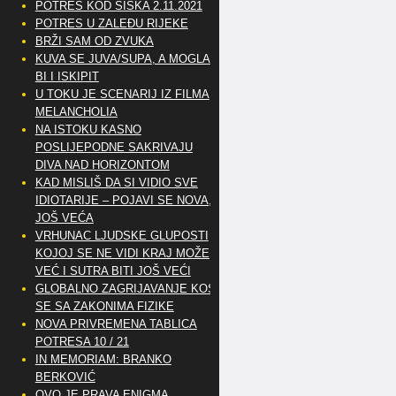
POTRES KOD SISKA 2.11.2021
POTRES U ZALEĐU RIJEKE
BRŽI SAM OD ZVUKA
KUVA SE JUVA/SUPA, A MOGLA
BI I ISKIPIT
U TOKU JE SCENARIJ IZ FILMA
MELANCHOLIA
NA ISTOKU KASNO
POSLIJEPODNE SAKRIVAJU
DIVA NAD HORIZONTOM
KAD MISLIŠ DA SI VIDIO SVE
IDIOTARIJE – POJAVI SE NOVA,..
JOŠ VEĆA
VRHUNAC LJUDSKE GLUPOSTI
KOJOJ SE NE VIDI KRAJ MOŽE
VEĆ I SUTRA BITI JOŠ VEĆI
GLOBALNO ZAGRIJAVANJE KOSI
SE SA ZAKONIMA FIZIKE
NOVA PRIVREMENA TABLICA
POTRESA 10 / 21
IN MEMORIAM: BRANKO
BERKOVIĆ
OVO JE PRAVA ENIGMA