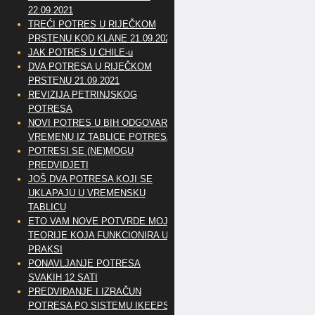
22.09.2021
TREĆI POTRES U RIJEČKOM
PRSTENU KOD KLANE 21.09.2021
JAK POTRES U CHILE-u
DVA POTRESA U RIJEČKOM
PRSTENU 21.09.2021
REVIZIJA PETRINJSKOG
POTRESA
NOVI POTRES U BIH ODGOVARA
VREMENU IZ TABLICE POTRESA
POTRESI SE (NE)MOGU
PREDVIDJETI
JOŠ DVA POTRESA KOJI SE
UKLAPAJU U VREMENSKU
TABLICU
ETO VAM NOVE POTVRDE MOJE
TEORIJE KOJA FUNKCIONIRA U
PRAKSI
PONAVLJANJE POTRESA
SVAKIH 12 SATI
PREDVIĐANJE I IZRAČUN
POTRESA PO SISTEMU IKEEPS