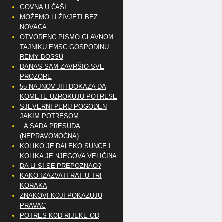
GOVNA U ČAŠI
MOŽEMO LI ŽIVJETI BEZ
NOVACA
OTVORENO PISMO GLAVNOM
TAJNIKU EMSC GOSPODINU
REMY BOSSU
DANAS SAM ZAVRŠIO SVE
PROZORE
55 NAJNOVIJIH DOKAZA DA
KOMETE UZROKUJU POTRESE
SJEVERNI PERU POGOĐEN
JAKIM POTRESOM
..A SADA PRESUDA
(NEPRAVOMOĆNA)
KOLIKO JE DALEKO SUNCE I
KOLIKA JE NJEGOVA VELIČINA
DA LI SI SE PREPOZNAO?
KAKO IZAZVATI RAT U TRI
KORAKA
ZNAKOVI KOJI POKAZUJU
PRAVAC
POTRES KOD RIJEKE OD