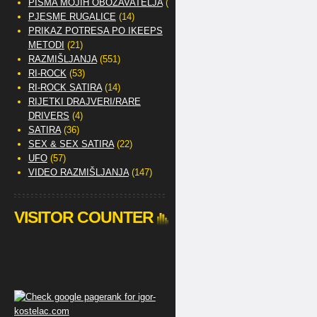
PISMA MOJIH OBOŽAVATELJA
(2)
PJESME RUGALICE
(14)
PRIKAZ POTRESA PO IKEEPS
METODI
(21)
RAZMIŠLJANJA
(551)
RI-ROCK
(53)
RI-ROCK SATIRA
(14)
RIJETKI DRAJVERI/RARE
DRIVERS
(4)
SATIRA
(36)
SEX & SEX SATIRA
(22)
UFO
(57)
VIDEO RAZMIŠLJANJA
(147)
VISITOR COUNTER