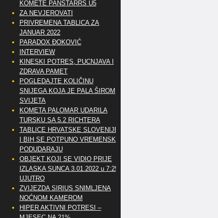
KOMETE PANSTARRS U5
ZA NEVJEROVATI
PRIVREMENA TABLICA ZA
JANUAR 2022
PARADOX ĐOKOVIĆ
INTERVIEW
KINESKI POTRES, PUCNJAVA I
ZDRAVA PAMET
POGLEDAJTE KOLIČINU
SNIJEGA KOJA JE PALA ŠIROM
SVIJETA
KOMETA PALOMAR UDARILA
TURSKU SA 5.2 RICHTERA
TABLICE HRVATSKE SLOVENIJE
I BIH SE POTPUNO VREMENSKI
PODUDARAJU
OBJEKT KOJI SE VIDIO PRIJE
IZLASKA SUNCA 3.01.2022 u 7:25
UJUTRO
ZVIJEZDA SIRIUS SNIMLJENA
NOĆNOM KAMEROM
HIPER AKTIVNI POTRESI –
MJESEC NA 21%