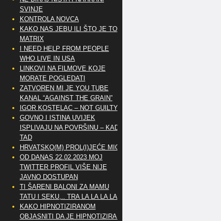
SVINJE
KONTROLA NOVCA
KAKO NAS JEBU ILI ŠTO JE TO
MATRIX
I NEED HELP FROM PEOPLE
WHO LIVE IN USA
LINKOVI NA FILMOVE KOJE
MORATE POGLEDATI
ZATVOREN MI JE YOU TUBE
KANAL “AGAINST THE GRAIN”
IGOR KOSTELAC – NOT GUILTY
GOVNO I ISTINA UVIJEK
ISPLIVAJU NA POVRŠINU – KAD
TAD
HRVATSKO(M) PROL(I)JEĆE MIG
OD DANAS 22.02.2023 MOJ
TWITTER PROFIL VIŠE NIJE
JAVNO DOSTUPAN
TI ŠARENI BALONI ZA MAMU
TATU I SEKU,.. TRA LA LA LA LA
KAKO HIPNOTIZIRANOM
OBJASNITI DA JE HIPNOTIZIRAN