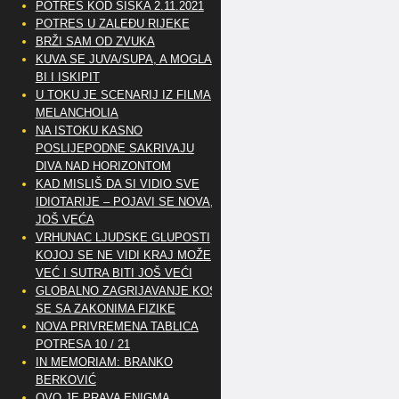
POTRES KOD SISKA 2.11.2021
POTRES U ZALEĐU RIJEKE
BRŽI SAM OD ZVUKA
KUVA SE JUVA/SUPA, A MOGLA
BI I ISKIPIT
U TOKU JE SCENARIJ IZ FILMA
MELANCHOLIA
NA ISTOKU KASNO
POSLIJEPODNE SAKRIVAJU
DIVA NAD HORIZONTOM
KAD MISLIŠ DA SI VIDIO SVE
IDIOTARIJE – POJAVI SE NOVA,..
JOŠ VEĆA
VRHUNAC LJUDSKE GLUPOSTI
KOJOJ SE NE VIDI KRAJ MOŽE
VEĆ I SUTRA BITI JOŠ VEĆI
GLOBALNO ZAGRIJAVANJE KOSI
SE SA ZAKONIMA FIZIKE
NOVA PRIVREMENA TABLICA
POTRESA 10 / 21
IN MEMORIAM: BRANKO
BERKOVIĆ
OVO JE PRAVA ENIGMA