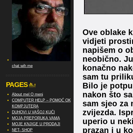
Ove oblake ko
vidjeti pros
napišem o obl
neobično. Ju
konačno nak
chat wih me
sam tu prili
PAGES
Bilo je potp
nakon što sa
About me| O meni
COMPUTER HELP – POMOĆ OKO
sam sjeo za m
KOMPJUTERA
zvijezda. Is
DUHOVI U VAŠOJ KUĆI
MOJA PREPORUKA VAMA
uperio u nek
MOJE KNJIGE U PRODAJI
prazan i u k
NET- SHOP