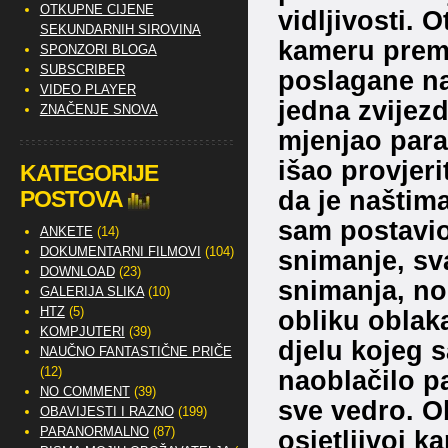
OTKUPNE CIJENE
vidljivosti. 
SEKUNDARNIH SIROVINA
kameru prema
SPONZORI BLOGA
SUBSCRIBER
poslagane na 
VIDEO PLAYER
jedna zvijez
ZNAČENJE SNOVA
mjenjao par
išao provjeri
KATEGORIJE
da je naštim
POSTOVA
sam postavio
ANKETE
(14)
DOKUMENTARNI FILMOVI
(104)
snimanje, sv
DOWNLOAD
(23)
snimanja, no
GALERIJA SLIKA
(10)
HTZ
(5)
obliku oblaka
KOMPJUTERI
(39)
djelu kojeg 
NAUČNO FANTASTIČNE PRIČE
(12)
naoblačilo pa
NO COMMENT
(39)
sve vedro. Ob
OBAVIJESTI I RAZNO
(199)
PARANORMALNO
(87)
osjetljivoj k