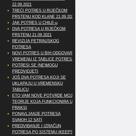
22.09.2021
TREĆI POTRES U RIJEČKOM
PRSTENU KOD KLANE 21.09.2021
JAK POTRES U CHILE-u
DVA POTRESA U RIJEČKOM
PRSTENU 21.09.2021
REVIZIJA PETRINJSKOG
POTRESA
NOVI POTRES U BIH ODGOVARA
VREMENU IZ TABLICE POTRESA
POTRESI SE (NE)MOGU
PREDVIDJETI
JOŠ DVA POTRESA KOJI SE
UKLAPAJU U VREMENSKU
TABLICU
ETO VAM NOVE POTVRDE MOJE
TEORIJE KOJA FUNKCIONIRA U
PRAKSI
PONAVLJANJE POTRESA
SVAKIH 12 SATI
PREDVIĐANJE I IZRAČUN
POTRESA PO SISTEMU IKEEPS