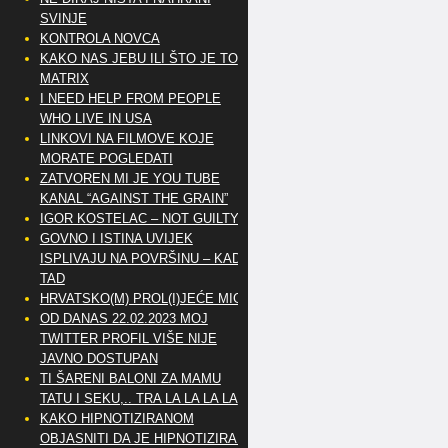
SVINJE
KONTROLA NOVCA
KAKO NAS JEBU ILI ŠTO JE TO
MATRIX
I NEED HELP FROM PEOPLE
WHO LIVE IN USA
LINKOVI NA FILMOVE KOJE
MORATE POGLEDATI
ZATVOREN MI JE YOU TUBE
KANAL “AGAINST THE GRAIN”
IGOR KOSTELAC – NOT GUILTY
GOVNO I ISTINA UVIJEK
ISPLIVAJU NA POVRŠINU – KAD
TAD
HRVATSKO(M) PROL(I)JEĆE MIG
OD DANAS 22.02.2023 MOJ
TWITTER PROFIL VIŠE NIJE
JAVNO DOSTUPAN
TI ŠARENI BALONI ZA MAMU
TATU I SEKU,.. TRA LA LA LA LA
KAKO HIPNOTIZIRANOM
OBJASNITI DA JE HIPNOTIZIRAN