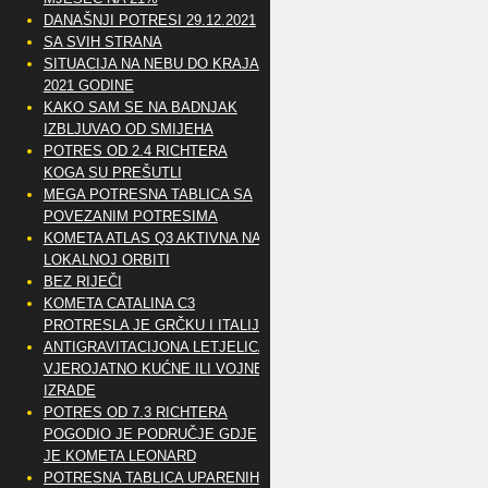
DANAŠNJI POTRESI 29.12.2021
SA SVIH STRANA
SITUACIJA NA NEBU DO KRAJA
2021 GODINE
KAKO SAM SE NA BADNJAK
IZBLJUVAO OD SMIJEHA
POTRES OD 2.4 RICHTERA
KOGA SU PREŠUTLI
MEGA POTRESNA TABLICA SA
POVEZANIM POTRESIMA
KOMETA ATLAS Q3 AKTIVNA NA
LOKALNOJ ORBITI
BEZ RIJEČI
KOMETA CATALINA C3
PROTRESLA JE GRČKU I ITALIJU
ANTIGRAVITACIJONA LETJELICA
VJEROJATNO KUĆNE ILI VOJNE
IZRADE
POTRES OD 7.3 RICHTERA
POGODIO JE PODRUČJE GDJE
JE KOMETA LEONARD
POTRESNA TABLICA UPARENIH