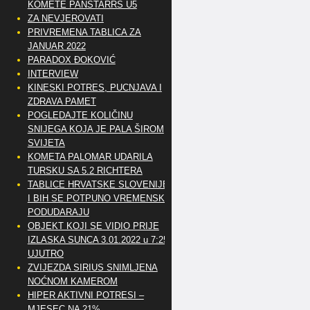
KOMETE PANSTARRS U5
ZA NEVJEROVATI
PRIVREMENA TABLICA ZA
JANUAR 2022
PARADOX ĐOKOVIĆ
INTERVIEW
KINESKI POTRES, PUCNJAVA I
ZDRAVA PAMET
POGLEDAJTE KOLIČINU
SNIJEGA KOJA JE PALA ŠIROM
SVIJETA
KOMETA PALOMAR UDARILA
TURSKU SA 5.2 RICHTERA
TABLICE HRVATSKE SLOVENIJE
I BIH SE POTPUNO VREMENSKI
PODUDARAJU
OBJEKT KOJI SE VIDIO PRIJE
IZLASKA SUNCA 3.01.2022 u 7:25
UJUTRO
ZVIJEZDA SIRIUS SNIMLJENA
NOĆNOM KAMEROM
HIPER AKTIVNI POTRESI –
MJESEC NA 21%