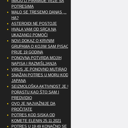
IMAJU LI PIRAMIDE VEZE SA
POTRESIMA
MALO SE TRESEMO DANAS ,..
HA?
ASTEROIDI NE POSTOJE
HVALA VAM OD SRCA NA
UKAZANOJ POMOĆI
NOVI DOKAZ O KRVNIM
GRUPAMA O KOJIM SAM PISAO
PRIJE 19 GODINA
PONOVNA POTVRDA MOJIH
NAPISA I RAZMIŠLJANJA
VIRUS JE PONOVNO MUTIRAO
SNAŽAN POTRES U MORU KOD
JAPANA
SEIZMOLOŠKA AKTIVNOST JE U
PORASTU KAO ŠTO SAM I
PREDVIDIO
OVO JE NAJVAŽNIJE DA
PROČITATE
POTRES KOD SISKA OD
KOMETE ELENIN 25.11.2021
POTRES U 19:49 KONAČNO SE