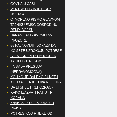
GOVNA U ČAŠI
MOŽEMO LI ŽIVJETI BEZ
NOVACA
OTVORENO PISMO GLAVNOM
TAJNIKU EMSC GOSPODINU
REMY BOSSU
DANAS SAM ZAVRŠIO SVE
PROZORE
55 NAJNOVIJIH DOKAZA DA
KOMETE UZROKUJU POTRESE
SJEVERNI PERU POGOĐEN
JAKIM POTRESOM
..A SADA PRESUDA
(NEPRAVOMOĆNA)
KOLIKO JE DALEKO SUNCE I
KOLIKA JE NJEGOVA VELIČINA
DA LI SI SE PREPOZNAO?
KAKO IZAZVATI RAT U TRI
KORAKA
ZNAKOVI KOJI POKAZUJU
PRAVAC
POTRES KOD RIJEKE OD