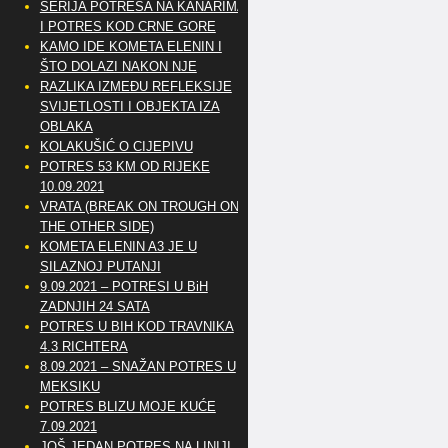
SERIJA POTRESA NA KANARIMA
I POTRES KOD CRNE GORE
KAMO IDE KOMETA ELENIN I
ŠTO DOLAZI NAKON NJE
RAZLIKA IZMEĐU REFLEKSIJE
SVIJETLOSTI I OBJEKTA IZA
OBLAKA
KOLAKUŠIĆ O CIJEPIVU
POTRES 53 KM OD RIJEKE
10.09.2021
VRATA (BREAK ON TROUGH ON
THE OTHER SIDE)
KOMETA ELENIN A3 JE U
SILAZNOJ PUTANJI
9.09.2021 – POTRESI U BiH
ZADNJIH 24 SATA
POTRES U BIH KOD TRAVNIKA
4.3 RICHTERA
8.09.2021 – SNAŽAN POTRES U
MEKSIKU
POTRES BLIZU MOJE KUĆE
7.09.2021
JOŠ JEDAN POTRES NA LINIJI