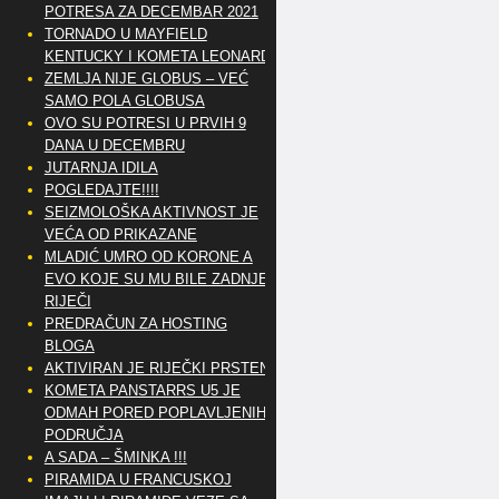
POTRESA ZA DECEMBAR 2021
TORNADO U MAYFIELD
KENTUCKY I KOMETA LEONARD
ZEMLJA NIJE GLOBUS – VEĆ
SAMO POLA GLOBUSA
OVO SU POTRESI U PRVIH 9
DANA U DECEMBRU
JUTARNJA IDILA
POGLEDAJTE!!!!
SEIZMOLOŠKA AKTIVNOST JE
VEĆA OD PRIKAZANE
MLADIĆ UMRO OD KORONE A
EVO KOJE SU MU BILE ZADNJE
RIJEČI
PREDRAČUN ZA HOSTING
BLOGA
AKTIVIRAN JE RIJEČKI PRSTEN
KOMETA PANSTARRS U5 JE
ODMAH PORED POPLAVLJENIH
PODRUČJA
A SADA – ŠMINKA !!!
PIRAMIDA U FRANCUSKOJ