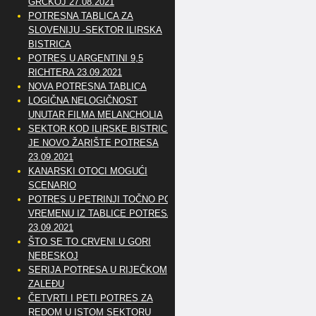
GRČKOJ 27.08.2021
POTRESNA TABLICA ZA
SLOVENIJU -SEKTOR ILIRSKA
BISTRICA
POTRES U ARGENTINI 9,5
RICHTERA 23.09.2021
NOVA POTRESNA TABLICA
LOGIČNA NELOGIČNOST
UNUTAR FILMA MELANCHOLIA
SEKTOR KOD ILIRSKE BISTRICE
JE NOVO ŽARIŠTE POTRESA
23.09.2021
KANARSKI OTOCI MOGUĆI
SCENARIO
POTRES U PETRINJI TOČNO PO
VREMENU IZ TABLICE POTRESA
23.09.2021
ŠTO SE TO CRVENI U GORI
NEBESKOJ
SERIJA POTRESA U RIJEČKOM
ZALEĐU
ČETVRTI I PETI POTRES ZA
REDOM U ISTOM SEKTORU