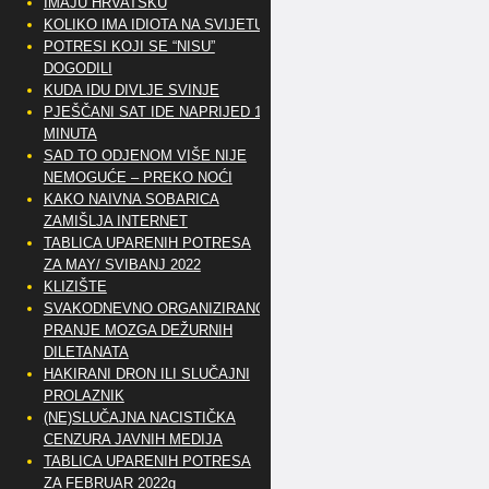
IMAJU HRVATSKU
KOLIKO IMA IDIOTA NA SVIJETU?
POTRESI KOJI SE “NISU”
DOGODILI
KUDA IDU DIVLJE SVINJE
PJEŠČANI SAT IDE NAPRIJED 10
MINUTA
SAD TO ODJENOM VIŠE NIJE
NEMOGUĆE – PREKO NOĆI
KAKO NAIVNA SOBARICA
ZAMIŠLJA INTERNET
TABLICA UPARENIH POTRESA
ZA MAY/ SVIBANJ 2022
KLIZIŠTE
SVAKODNEVNO ORGANIZIRANO
PRANJE MOZGA DEŽURNIH
DILETANATA
HAKIRANI DRON ILI SLUČAJNI
PROLAZNIK
(NE)SLUČAJNA NACISTIČKA
CENZURA JAVNIH MEDIJA
TABLICA UPARENIH POTRESA
ZA FEBRUAR 2022g