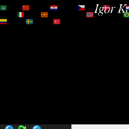
Igor Ko
العربية
简体中文
Hrvatski
Čeština‎
Dansk
Magyar
Italiano
Македонски јазик
Norsk bokmål
Español
Svenska
Türkçe