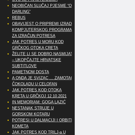
NEOBIČAN SLUČAJ PJESME “OH
DARLING”
REBUS
OBAVIJEST O PRIPREMI IZRADE
KOMPJUTERSKOG PROGRAMA
ZA IZRAČUN POTRESA
JAK POTRES U MORU KOD
GRČKOG OTOKA CRETA
ŽELITE LI SE DOBRO NASMIJATI
– UKOPČAJTE HRVATSKE
SUBTITLOVE
PAMETNOM DOSTA
A ONDA JE SVIZAC,… ZAMOTAO
ČOKOLADU U CELOFAN
JAK POTRES KOD OTOKA
KRETA U GRČKOJ 12.10.2021
IN MEMORIAM: GOGA LAZIĆ
NESTANAK STRUJE U
GORSKOM KOTARU
POTRESI U DALMACIJI I ORBITE
KOMETA
JAK POTRES KOD TRILJ-a U