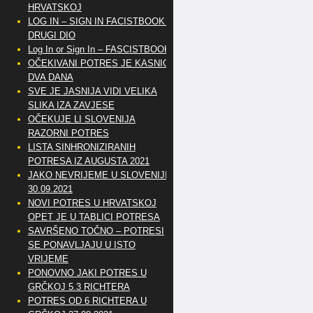
HRVATSKOJ
LOG IN – SIGN IN FACISTBOOK –
DRUGI DIO
Log In or Sign In – FASCISTBOOK
OČEKIVANI POTRES JE KASNIO
DVA DANA
SVE JE JASNIJA VIDI VELIKA
SLIKA IZA ZAVJESE
OČEKUJE LI SLOVENIJA
RAZORNI POTRES
LISTA SINHRONIZIRANIH
POTRESA IZ AUGUSTA 2021
JAKO NEVRIJEME U SLOVENIJI
30.09.2021
NOVI POTRES U HRVATSKOJ
OPET JE U TABLICI POTRESA
SAVRŠENO TOČNO – POTRESI
SE PONAVLJAJU U ISTO
VRIJEME
PONOVNO JAKI POTRES U
GRČKOJ 5.3 RICHTERA
POTRES OD 6 RICHTERA U