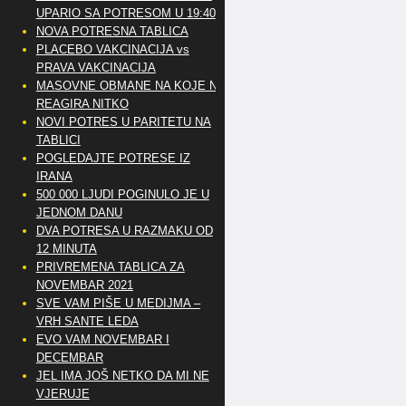
UPARIO SA POTRESOM U 19:40
NOVA POTRESNA TABLICA
PLACEBO VAKCINACIJA vs
PRAVA VAKCINACIJA
MASOVNE OBMANE NA KOJE NE
REAGIRA NITKO
NOVI POTRES U PARITETU NA
TABLICI
POGLEDAJTE POTRESE IZ
IRANA
500 000 LJUDI POGINULO JE U
JEDNOM DANU
DVA POTRESA U RAZMAKU OD
12 MINUTA
PRIVREMENA TABLICA ZA
NOVEMBAR 2021
SVE VAM PIŠE U MEDIJMA –
VRH SANTE LEDA
EVO VAM NOVEMBAR I
DECEMBAR
JEL IMA JOŠ NETKO DA MI NE
VJERUJE