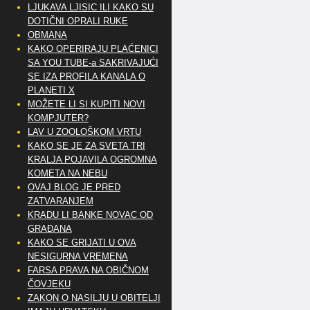
LJUKAVA LJISIC ILI KAKO SU
DOTIČNI OPRALI RUKE
OBMANA
KAKO OPERIRAJU PLAĆENICI
SA YOU TUBE-a SAKRIVAJUĆI
SE IZA PROFILA KANALA O
PLANETI X
MOŽETE LI SI KUPITI NOVI
KOMPJUTER?
LAV U ZOOLOŠKOM VRTU
KAKO SE JE ZA SVETA TRI
KRALJA POJAVILA OGROMNA
KOMETA NA NEBU
OVAJ BLOG JE PRED
ZATVARANJEM
KRADU LI BANKE NOVAC OD
GRAĐANA
KAKO SE GRIJATI U OVA
NESIGURNA VREMENA
FARSA PRAVA NA OBIČNOM
ČOVJEKU
ZAKON O NASILJU U OBITELJI