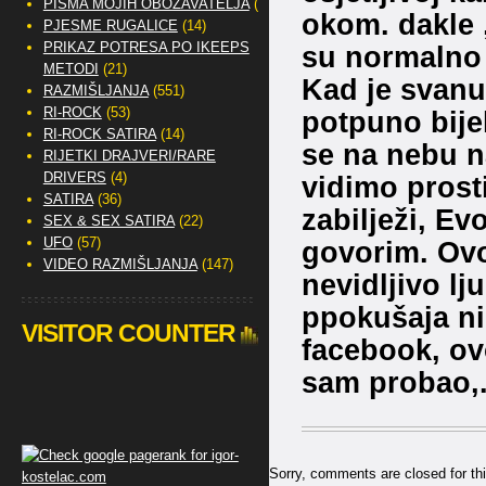
PISMA MOJIH OBOŽAVATELJA
(2)
okom. dakle 
PJESME RUGALICE
(14)
PRIKAZ POTRESA PO IKEEPS
su normalno 
METODI
(21)
Kad je svanul
RAZMIŠLJANJA
(551)
RI-ROCK
(53)
potpuno bijel
RI-ROCK SATIRA
(14)
se na nebu n
RIJETKI DRAJVERI/RARE
DRIVERS
(4)
vidimo prost
SATIRA
(36)
zabilježi, Ev
SEX & SEX SATIRA
(22)
UFO
(57)
govorim. Ovo 
VIDEO RAZMIŠLJANJA
(147)
nevidljivo 
ppokušaja ni
VISITOR COUNTER
facebook, ovo
sam probao,
Sorry, comments are closed for thi