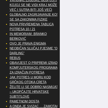
VRHUNAC LJUDSKE GLUPOSTI
KOJOJ SE NE VIDI KRAJ MOŽE
VEĆ I SUTRA BITI JOŠ VEĆI
GLOBALNO ZAGRIJAVANJE KOSI
SE SA ZAKONIMA FIZIKE
NOVA PRIVREMENA TABLICA
POTRESA 10 / 21
IN MEMORIAM: BRANKO
BERKOVIĆ
OVO JE PRAVA ENIGMA
NEOBIČAN SLUČAJ PJESME “OH
DARLING”
REBUS
OBAVIJEST O PRIPREMI IZRADE
KOMPJUTERSKOG PROGRAMA
ZA IZRAČUN POTRESA
JAK POTRES U MORU KOD
GRČKOG OTOKA CRETA
ŽELITE LI SE DOBRO NASMIJATI
– UKOPČAJTE HRVATSKE
SUBTITLOVE
PAMETNOM DOSTA
A ONDA JE SVIZAC,… ZAMOTAO