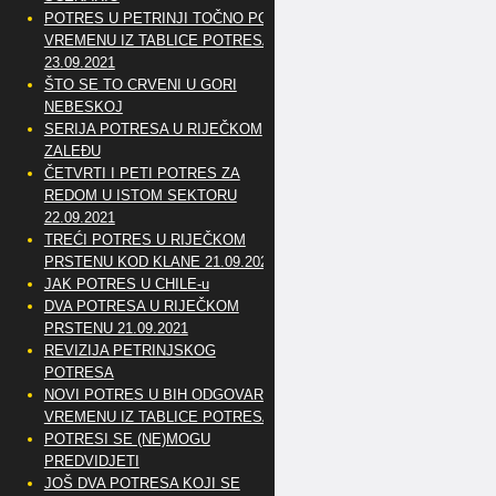
POTRES U PETRINJI TOČNO PO
VREMENU IZ TABLICE POTRESA
23.09.2021
ŠTO SE TO CRVENI U GORI
NEBESKOJ
SERIJA POTRESA U RIJEČKOM
ZALEĐU
ČETVRTI I PETI POTRES ZA
REDOM U ISTOM SEKTORU
22.09.2021
TREĆI POTRES U RIJEČKOM
PRSTENU KOD KLANE 21.09.2021
JAK POTRES U CHILE-u
DVA POTRESA U RIJEČKOM
PRSTENU 21.09.2021
REVIZIJA PETRINJSKOG
POTRESA
NOVI POTRES U BIH ODGOVARA
VREMENU IZ TABLICE POTRESA
POTRESI SE (NE)MOGU
PREDVIDJETI
JOŠ DVA POTRESA KOJI SE