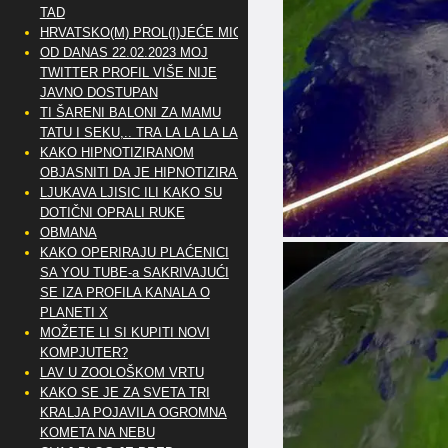
TAD
HRVATSKO(M) PROL(I)JEĆE MIG
OD DANAS 22.02.2023 MOJ
TWITTER PROFIL VIŠE NIJE
JAVNO DOSTUPAN
TI ŠARENI BALONI ZA MAMU
TATU I SEKU,.. TRA LA LA LA LA
KAKO HIPNOTIZIRANOM
OBJASNITI DA JE HIPNOTIZIRAN
LJUKAVA LJISIC ILI KAKO SU
DOTIČNI OPRALI RUKE
OBMANA
KAKO OPERIRAJU PLAĆENICI
SA YOU TUBE-a SAKRIVAJUĆI
SE IZA PROFILA KANALA O
PLANETI X
MOŽETE LI SI KUPITI NOVI
KOMPJUTER?
LAV U ZOOLOŠKOM VRTU
KAKO SE JE ZA SVETA TRI
KRALJA POJAVILA OGROMNA
KOMETA NA NEBU