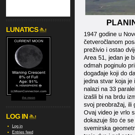
PLANI
LUNATICS
1947 godine u Novo
četveročlanom posa
preživio i ostao dv
Area 51, jedan je b
odmah poginulo pri
događaje koji do d
jedna stvar koja je
nalazi na 33 parale
izašli bi na brdu i
the moon
svoj preobražaj, ili
Ovaj video je vrlo s
LOG IN
dokazuje što će se 
Log in
svemirska geometri
Entries feed