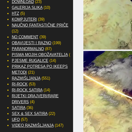
DOWNLOAD
(23)
GALERIJA SLIKA
(10)
HTZ
(5)
KOMPJUTERI
(39)
NAUČNO FANTASTIČNE PRIČE
(12)
NO COMMENT
(39)
OBAVIJESTI I RAZNO
(199)
PARANORMALNO
(87)
PISMA MOJIH OBOŽAVATELJA
(2)
PJESME RUGALICE
(14)
PRIKAZ POTRESA PO IKEEPS
METODI
(21)
RAZMIŠLJANJA
(551)
RI-ROCK
(53)
RI-ROCK SATIRA
(14)
RIJETKI DRAJVERI/RARE
DRIVERS
(4)
SATIRA
(36)
SEX & SEX SATIRA
(22)
UFO
(57)
VIDEO RAZMIŠLJANJA
(147)