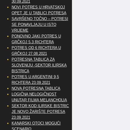
30.09.2021
NOVI POTRES U HRVATSKOJ
OPET JE U TABLICI POTRESA
SAVRŠENO TOČNO – POTRESI
SE PONAVLJAJU U ISTO
VRIJEME
PONOVNO JAKI POTRES U
GRČKOJ 5.3 RICHTERA
POTRES OD 6 RICHTERA U
GRČKOJ 27.08.2021
POTRESNA TABLICA ZA
SLOVENIJU -SEKTOR ILIRSKA
BISTRICA
POTRES U ARGENTINI 9,5
RICHTERA 23.09.2021
NOVA POTRESNA TABLICA
LOGIČNA NELOGIČNOST
UNUTAR FILMA MELANCHOLIA
SEKTOR KOD ILIRSKE BISTRICE
JE NOVO ŽARIŠTE POTRESA
23.09.2021
KANARSKI OTOCI MOGUĆI
SCENARIO