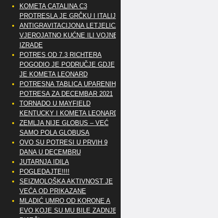
KOMETA CATALINA C3
PROTRESLA JE GRČKU I ITALIJU
ANTIGRAVITACIJONA LETJELICA
VJEROJATNO KUĆNE ILI VOJNE
IZRADE
POTRES OD 7.3 RICHTERA
POGODIO JE PODRUČJE GDJE
JE KOMETA LEONARD
POTRESNA TABLICA UPARENIH
POTRESA ZA DECEMBAR 2021
TORNADO U MAYFIELD
KENTUCKY I KOMETA LEONARD
ZEMLJA NIJE GLOBUS – VEĆ
SAMO POLA GLOBUSA
OVO SU POTRESI U PRVIH 9
DANA U DECEMBRU
JUTARNJA IDILA
POGLEDAJTE!!!!
SEIZMOLOŠKA AKTIVNOST JE
VEĆA OD PRIKAZANE
MLADIĆ UMRO OD KORONE A
EVO KOJE SU MU BILE ZADNJE