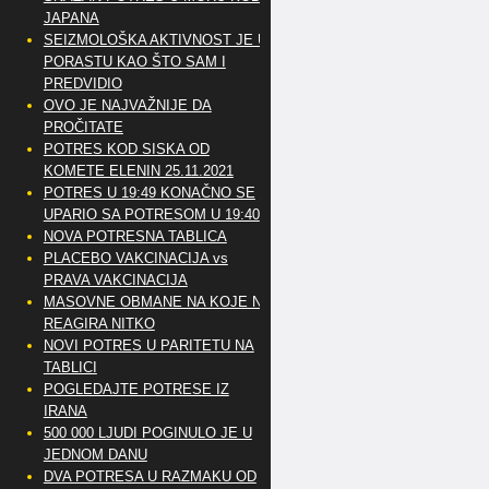
JAPANA
SEIZMOLOŠKA AKTIVNOST JE U
PORASTU KAO ŠTO SAM I
PREDVIDIO
OVO JE NAJVAŽNIJE DA
PROČITATE
POTRES KOD SISKA OD
KOMETE ELENIN 25.11.2021
POTRES U 19:49 KONAČNO SE
UPARIO SA POTRESOM U 19:40
NOVA POTRESNA TABLICA
PLACEBO VAKCINACIJA vs
PRAVA VAKCINACIJA
MASOVNE OBMANE NA KOJE NE
REAGIRA NITKO
NOVI POTRES U PARITETU NA
TABLICI
POGLEDAJTE POTRESE IZ
IRANA
500 000 LJUDI POGINULO JE U
JEDNOM DANU
DVA POTRESA U RAZMAKU OD