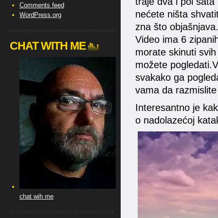
traje dva i pol sat
Comments feed
nećete ništa shvati
WordPress.org
zna što objašnjava
Video ima 6 zipanih
CHAT WITH ME
morate skinuti svih 
možete pogledati.Vi
svakako ga pogledaj
vama da razmislite
Interesantno je kak
o nadolazećoj kata
chat wih me