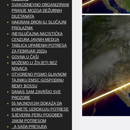
SVAKODNEVNO ORGANIZIRANO
PRANJE MOZGA DEŽURNIH
DILETANATA
HAKIRANI DRON ILI SLUČAJNI
PROLAZNIK
(NE)SLUČAJNA NACISTIČKA
CENZURA JAVNIH MEDIJA
TABLICA UPARENIH POTRESA
ZA FEBRUAR 2022g
GOVNA U ČAŠI
MOŽEMO LI ŽIVJETI BEZ
NOVACA
OTVORENO PISMO GLAVNOM
TAJNIKU EMSC GOSPODINU
REMY BOSSU
DANAS SAM ZAVRŠIO SVE
PROZORE
55 NAJNOVIJIH DOKAZA DA
KOMETE UZROKUJU POTRESE
SJEVERNI PERU POGOĐEN
JAKIM POTRESOM
..A SADA PRESUDA