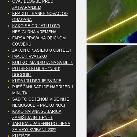
OVAJ BLOG JE PRED
ZATVARANJEM
KRADU LI BANKE NOVAC OD
GRAĐANA
KAKO SE GRIJATI U OVA
NESIGURNA VREMENA
FARSA PRAVA NA OBIČNOM
ČOVJEKU
ZAKON O NASILJU U OBITELJI
IMAJU HRVATSKU
KOLIKO IMA IDIOTA NA SVIJETU?
POTRESI KOJI SE “NISU”
DOGODILI
KUDA IDU DIVLJE SVINJE
PJEŠČANI SAT IDE NAPRIJED 10
MINUTA
SAD TO ODJENOM VIŠE NIJE
NEMOGUĆE – PREKO NOĆI
KAKO NAIVNA SOBARICA
ZAMIŠLJA INTERNET
TABLICA UPARENIH POTRESA
ZA MAY/ SVIBANJ 2022
KLIZIŠTE