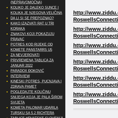
(NEPRAVOMOĆNA)
KOLIKO JE DALEKO SUNCE I
http://www.ziddu
KOLIKA JE NJEGOVA VELIČINA
DA LI SI SE PREPOZNAO?
RoswellsConnecti
KAKO IZAZVATI RAT U TRI
http://www.ziddu
KORAKA
ZNAKOVI KOJI POKAZUJU
RoswellsConnecti
PRAVAC
POTRES KOD RIJEKE OD
http://www.ziddu
KOMETE PANSTARRS U5
RoswellsConnecti
ZA NEVJEROVATI
PRIVREMENA TABLICA ZA
http://www.ziddu
JANUAR 2022
RoswellsConnecti
PARADOX ĐOKOVIĆ
INTERVIEW
http://www.ziddu
KINESKI POTRES, PUCNJAVA I
RoswellsConnecti
ZDRAVA PAMET
POGLEDAJTE KOLIČINU
http://www.ziddu
SNIJEGA KOJA JE PALA ŠIROM
RoswellsConnecti
SVIJETA
KOMETA PALOMAR UDARILA
TURSKU SA 5.2 RICHTERA