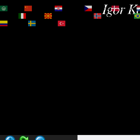
Igor Ko
العربية
简体中文
Hrvatski
Čeština‎
Dansk
Magyar
Italiano
Македонски јазик
Norsk bokmål
Español
Svenska
Türkçe