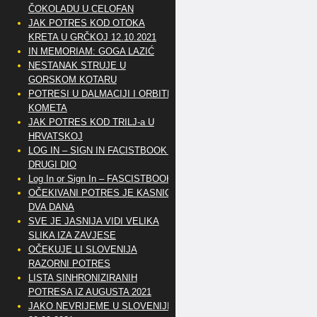
ČOKOLADU U CELOFAN
JAK POTRES KOD OTOKA
KRETA U GRČKOJ 12.10.2021
IN MEMORIAM: GOGA LAZIĆ
NESTANAK STRUJE U
GORSKOM KOTARU
POTRESI U DALMACIJI I ORBITE
KOMETA
JAK POTRES KOD TRILJ-a U
HRVATSKOJ
LOG IN – SIGN IN FACISTBOOK –
DRUGI DIO
Log In or Sign In – FASCISTBOOK
OČEKIVANI POTRES JE KASNIO
DVA DANA
SVE JE JASNIJA VIDI VELIKA
SLIKA IZA ZAVJESE
OČEKUJE LI SLOVENIJA
RAZORNI POTRES
LISTA SINHRONIZIRANIH
POTRESA IZ AUGUSTA 2021
JAKO NEVRIJEME U SLOVENIJI