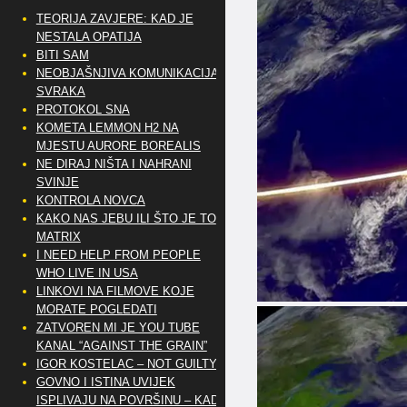
TEORIJA ZAVJERE: KAD JE
NESTALA OPATIJA
BITI SAM
NEOBJAŠNJIVA KOMUNIKACIJA
SVRAKA
PROTOKOL SNA
KOMETA LEMMON H2 NA
MJESTU AURORE BOREALIS
NE DIRAJ NIŠTA I NAHRANI
SVINJE
KONTROLA NOVCA
KAKO NAS JEBU ILI ŠTO JE TO
MATRIX
I NEED HELP FROM PEOPLE
WHO LIVE IN USA
LINKOVI NA FILMOVE KOJE
MORATE POGLEDATI
ZATVOREN MI JE YOU TUBE
KANAL “AGAINST THE GRAIN”
IGOR KOSTELAC – NOT GUILTY
GOVNO I ISTINA UVIJEK
ISPLIVAJU NA POVRŠINU – KAD