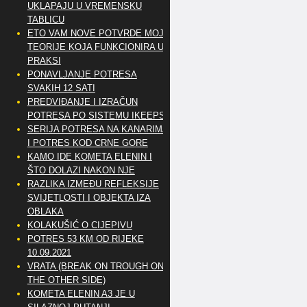
UKLAPAJU U VREMENSKU
TABLICU
ETO VAM NOVE POTVRDE MOJE
TEORIJE KOJA FUNKCIONIRA U
PRAKSI
PONAVLJANJE POTRESA
SVAKIH 12 SATI
PREDVIĐANJE I IZRAČUN
POTRESA PO SISTEMU IKEEPS
SERIJA POTRESA NA KANARIMA
I POTRES KOD CRNE GORE
KAMO IDE KOMETA ELENIN I
ŠTO DOLAZI NAKON NJE
RAZLIKA IZMEĐU REFLEKSIJE
SVIJETLOSTI I OBJEKTA IZA
OBLAKA
KOLAKUŠIĆ O CIJEPIVU
POTRES 53 KM OD RIJEKE
10.09.2021
VRATA (BREAK ON TROUGH ON
THE OTHER SIDE)
KOMETA ELENIN A3 JE U