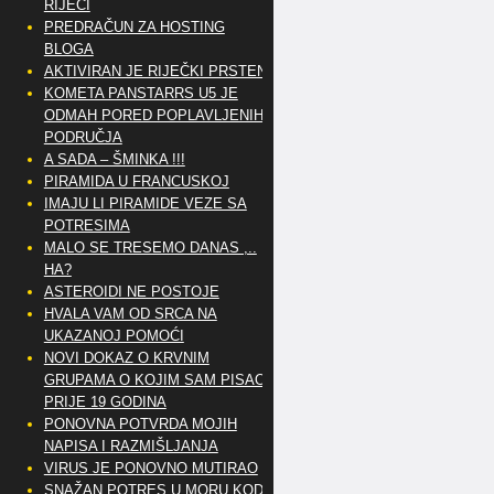
RIJEČI
PREDRAČUN ZA HOSTING
BLOGA
AKTIVIRAN JE RIJEČKI PRSTEN
KOMETA PANSTARRS U5 JE
ODMAH PORED POPLAVLJENIH
PODRUČJA
A SADA – ŠMINKA !!!
PIRAMIDA U FRANCUSKOJ
IMAJU LI PIRAMIDE VEZE SA
POTRESIMA
MALO SE TRESEMO DANAS ,..
HA?
ASTEROIDI NE POSTOJE
HVALA VAM OD SRCA NA
UKAZANOJ POMOĆI
NOVI DOKAZ O KRVNIM
GRUPAMA O KOJIM SAM PISAO
PRIJE 19 GODINA
PONOVNA POTVRDA MOJIH
NAPISA I RAZMIŠLJANJA
VIRUS JE PONOVNO MUTIRAO
SNAŽAN POTRES U MORU KOD