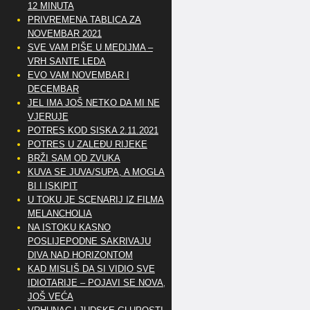
12 MINUTA
PRIVREMENA TABLICA ZA
NOVEMBAR 2021
SVE VAM PIŠE U MEDIJMA –
VRH SANTE LEDA
EVO VAM NOVEMBAR I
DECEMBAR
JEL IMA JOŠ NETKO DA MI NE
VJERUJE
POTRES KOD SISKA 2.11.2021
POTRES U ZALEĐU RIJEKE
BRŽI SAM OD ZVUKA
KUVA SE JUVA/SUPA, A MOGLA
BI I ISKIPIT
U TOKU JE SCENARIJ IZ FILMA
MELANCHOLIA
NA ISTOKU KASNO
POSLIJEPODNE SAKRIVAJU
DIVA NAD HORIZONTOM
KAD MISLIŠ DA SI VIDIO SVE
IDIOTARIJE – POJAVI SE NOVA,..
JOŠ VEĆA