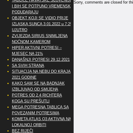
TABLICE HRVATSKE SLOVENIJE
Sorry, comments are closed for thi
I BIH SE POTPUNO VREMENSKI
PODUDARAJU
OBJEKT KOJI SE VIDIO PRIJE
IZLASKA SUNCA 3.01.2022 u 7:25
UJUTRO
ZVIJEZDA SIRIUS SNIMLJENA
NOĆNOM KAMEROM
HIPER AKTIVNI POTRESI –
MJESEC NA 21%
DANAŠNJI POTRESI 29.12.2021
SA SVIH STRANA
SITUACIJA NA NEBU DO KRAJA
2021 GODINE
KAKO SAM SE NA BADNJAK
IZBLJUVAO OD SMIJEHA
POTRES OD 2.4 RICHTERA
KOGA SU PREŠUTLI
MEGA POTRESNA TABLICA SA
POVEZANIM POTRESIMA
KOMETA ATLAS Q3 AKTIVNA NA
LOKALNOJ ORBITI
BEZ RIJEČI