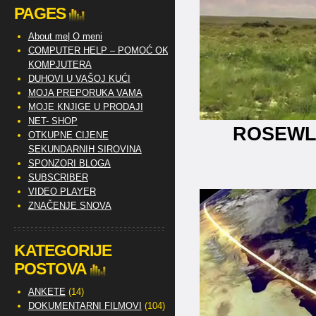
PAGES
About me| O meni
COMPUTER HELP – POMOĆ OKO
KOMPJUTERA
DUHOVI U VAŠOJ KUĆI
MOJA PREPORUKA VAMA
MOJE KNJIGE U PRODAJI
NET- SHOP
ROSEWL
OTKUPNE CIJENE
SEKUNDARNIH SIROVINA
SPONZORI BLOGA
SUBSCRIBER
VIDEO PLAYER
ZNAČENJE SNOVA
KATEGORIJE
POSTOVA
ANKETE
(14)
DOKUMENTARNI FILMOVI
(104)