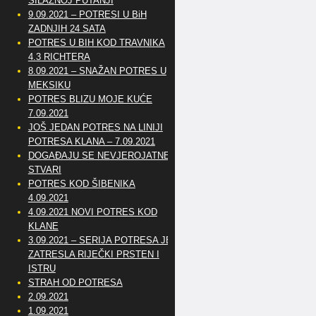
SILAZNOJ PUTANJI
9.09.2021 – POTRESI U BiH
ZADNJIH 24 SATA
POTRES U BIH KOD TRAVNIKA
4.3 RICHTERA
8.09.2021 – SNAŽAN POTRES U
MEKSIKU
POTRES BLIZU MOJE KUĆE
7.09.2021
JOŠ JEDAN POTRES NA LINIJI
POTRESA KLANA – 7.09.2021
DOGAĐAJU SE NEVJEROJATNE
STVARI
POTRES KOD ŠIBENIKA
4.09.2021
4.09.2021 NOVI POTRES KOD
KLANE
3.09.2021 – SERIJA POTRESA JE
ZATRESLA RIJEČKI PRSTEN I
ISTRU
STRAH OD POTRESA
2.09.2021
1.09.2021