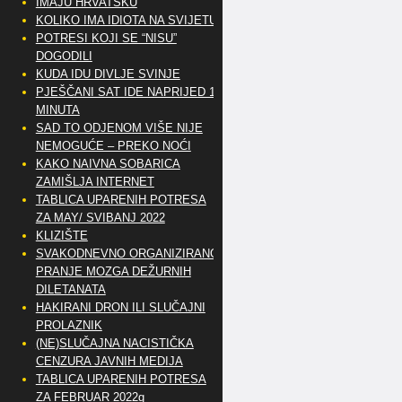
IMAJU HRVATSKU
KOLIKO IMA IDIOTA NA SVIJETU?
POTRESI KOJI SE “NISU”
DOGODILI
KUDA IDU DIVLJE SVINJE
PJEŠČANI SAT IDE NAPRIJED 10
MINUTA
SAD TO ODJENOM VIŠE NIJE
NEMOGUĆE – PREKO NOĆI
KAKO NAIVNA SOBARICA
ZAMIŠLJA INTERNET
TABLICA UPARENIH POTRESA
ZA MAY/ SVIBANJ 2022
KLIZIŠTE
SVAKODNEVNO ORGANIZIRANO
PRANJE MOZGA DEŽURNIH
DILETANATA
HAKIRANI DRON ILI SLUČAJNI
PROLAZNIK
(NE)SLUČAJNA NACISTIČKA
CENZURA JAVNIH MEDIJA
TABLICA UPARENIH POTRESA
ZA FEBRUAR 2022g