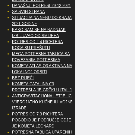
DANAŠNJI POTRESI 29.12.2021
SA SVIH STRANA
SITUACIJA NA NEBU DO KRAJA
2021 GODINE
KAKO SAM SE NA BADNJAK
IZBLJUVAO OD SMIJEHA
POTRES OD 2.4 RICHTERA
KOGA SU PREŠUTLI
MEGA POTRESNA TABLICA SA
POVEZANIM POTRESIMA
KOMETA ATLAS Q3 AKTIVNA NA
LOKALNOJ ORBITI
BEZ RIJEČI
KOMETA CATALINA C3
PROTRESLA JE GRČKU I ITALIJU
ANTIGRAVITACIJONA LETJELICA
VJEROJATNO KUĆNE ILI VOJNE
IZRADE
POTRES OD 7.3 RICHTERA
POGODIO JE PODRUČJE GDJE
JE KOMETA LEONARD
POTRESNA TABLICA UPARENIH