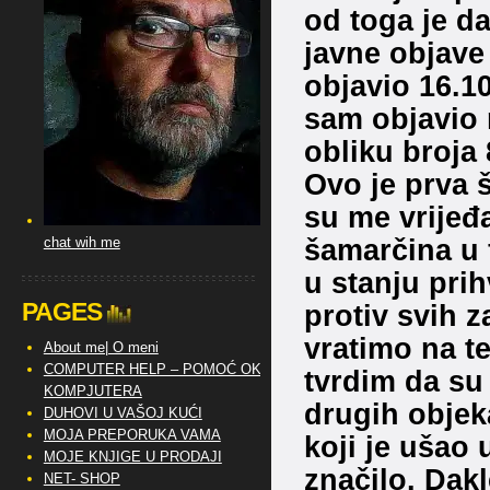
od toga je da
javne objave 
objavio 16.1
sam objavio 
obliku broja 
Ovo je prva 
su me vrijeđal
šamarčina u f
chat wih me
u stanju prih
PAGES
protiv svih z
vratimo na t
About me| O meni
COMPUTER HELP – POMOĆ OKO
tvrdim da su
KOMPJUTERA
drugih objek
DUHOVI U VAŠOJ KUĆI
MOJA PREPORUKA VAMA
koji je ušao
MOJE KNJIGE U PRODAJI
značilo. Dakle
NET- SHOP