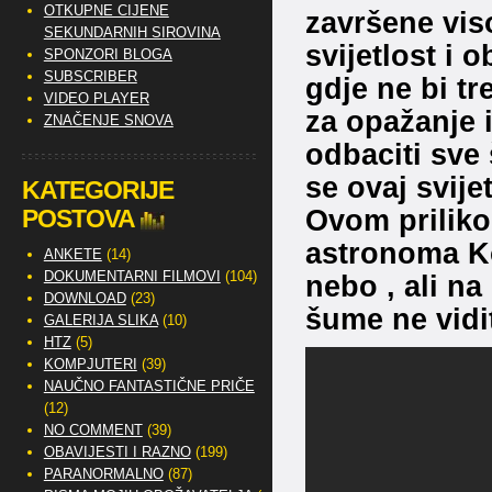
OTKUPNE CIJENE
završene vis
SEKUNDARNIH SIROVINA
svijetlost i 
SPONZORI BLOGA
SUBSCRIBER
gdje ne bi tr
VIDEO PLAYER
za opažanje 
ZNAČENJE SNOVA
odbaciti sve
se ovaj svijet
KATEGORIJE
Ovom priliko
POSTOVA
astronoma Ko
ANKETE
(14)
DOKUMENTARNI FILMOVI
(104)
nebo , ali na
DOWNLOAD
(23)
šume ne vidit
GALERIJA SLIKA
(10)
HTZ
(5)
KOMPJUTERI
(39)
NAUČNO FANTASTIČNE PRIČE
(12)
NO COMMENT
(39)
OBAVIJESTI I RAZNO
(199)
PARANORMALNO
(87)