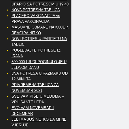
UPARIO SA POTRESOM U 19:40
NOVA POTRESNA TABLICA
PLACEBO VAKCINACIJA vs
PRAVA VAKCINACIJA
MASOVNE OBMANE NA KOJE NE
REAGIRA NITKO
NOVI POTRES U PARITETU NA
TABLICI
POGLEDAJTE POTRESE IZ
IRANA
500 000 LJUDI POGINULO JE U
JEDNOM DANU
DVA POTRESA U RAZMAKU OD
12 MINUTA
PRIVREMENA TABLICA ZA
NOVEMBAR 2021
SVE VAM PIŠE U MEDIJMA –
VRH SANTE LEDA
EVO VAM NOVEMBAR I
DECEMBAR
JEL IMA JOŠ NETKO DA MI NE
VJERUJE