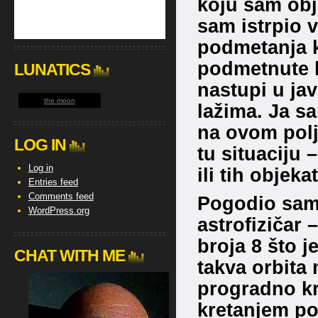
koju sam obj
sam istrpio v
podmetanja
podmetnute k
LUNATICS
nastupi u jav
the moon
lažima. Ja s
na ovom polj
LOG IN
tu situaciju 
Log in
ili tih objekat
Entries feed
Comments feed
Pogodio sam
WordPress.org
astrofizičar
broja 8 što j
CHAT WITH ME
takva orbita
progradno kr
kretanjem po