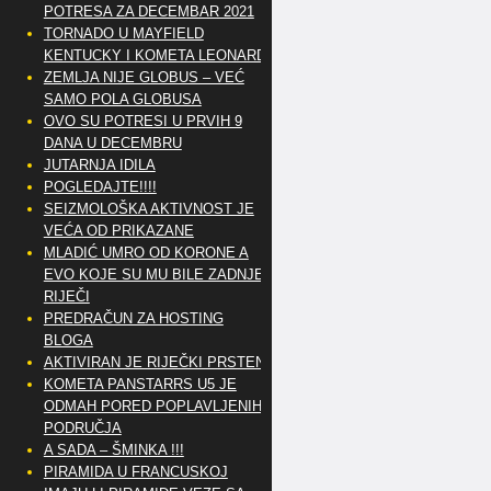
POTRESA ZA DECEMBAR 2021
TORNADO U MAYFIELD
KENTUCKY I KOMETA LEONARD
ZEMLJA NIJE GLOBUS – VEĆ
SAMO POLA GLOBUSA
OVO SU POTRESI U PRVIH 9
DANA U DECEMBRU
JUTARNJA IDILA
POGLEDAJTE!!!!
SEIZMOLOŠKA AKTIVNOST JE
VEĆA OD PRIKAZANE
MLADIĆ UMRO OD KORONE A
EVO KOJE SU MU BILE ZADNJE
RIJEČI
PREDRAČUN ZA HOSTING
BLOGA
AKTIVIRAN JE RIJEČKI PRSTEN
KOMETA PANSTARRS U5 JE
ODMAH PORED POPLAVLJENIH
PODRUČJA
A SADA – ŠMINKA !!!
PIRAMIDA U FRANCUSKOJ