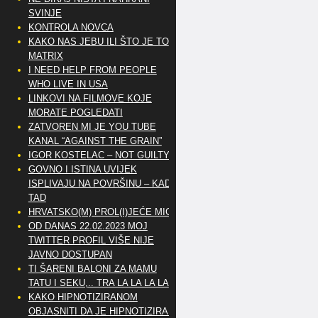
SVINJE
KONTROLA NOVCA
KAKO NAS JEBU ILI ŠTO JE TO
MATRIX
I NEED HELP FROM PEOPLE
WHO LIVE IN USA
LINKOVI NA FILMOVE KOJE
MORATE POGLEDATI
ZATVOREN MI JE YOU TUBE
KANAL “AGAINST THE GRAIN”
IGOR KOSTELAC – NOT GUILTY
GOVNO I ISTINA UVIJEK
ISPLIVAJU NA POVRŠINU – KAD
TAD
HRVATSKO(M) PROL(I)JEĆE MIG
OD DANAS 22.02.2023 MOJ
TWITTER PROFIL VIŠE NIJE
JAVNO DOSTUPAN
TI ŠARENI BALONI ZA MAMU
TATU I SEKU,.. TRA LA LA LA LA
KAKO HIPNOTIZIRANOM
OBJASNITI DA JE HIPNOTIZIRAN