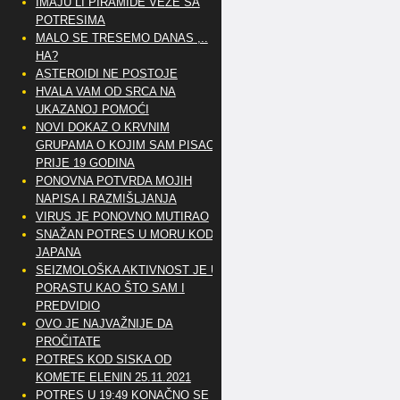
IMAJU LI PIRAMIDE VEZE SA
POTRESIMA
MALO SE TRESEMO DANAS ,..
HA?
ASTEROIDI NE POSTOJE
HVALA VAM OD SRCA NA
UKAZANOJ POMOĆI
NOVI DOKAZ O KRVNIM
GRUPAMA O KOJIM SAM PISAO
PRIJE 19 GODINA
PONOVNA POTVRDA MOJIH
NAPISA I RAZMIŠLJANJA
VIRUS JE PONOVNO MUTIRAO
SNAŽAN POTRES U MORU KOD
JAPANA
SEIZMOLOŠKA AKTIVNOST JE U
PORASTU KAO ŠTO SAM I
PREDVIDIO
OVO JE NAJVAŽNIJE DA
PROČITATE
POTRES KOD SISKA OD
KOMETE ELENIN 25.11.2021
POTRES U 19:49 KONAČNO SE