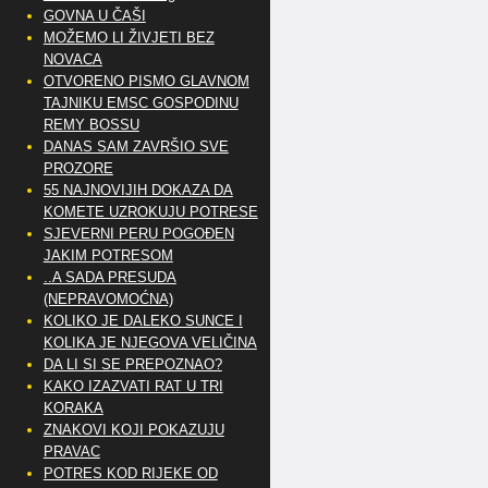
GOVNA U ČAŠI
MOŽEMO LI ŽIVJETI BEZ
NOVACA
OTVORENO PISMO GLAVNOM
TAJNIKU EMSC GOSPODINU
REMY BOSSU
DANAS SAM ZAVRŠIO SVE
PROZORE
55 NAJNOVIJIH DOKAZA DA
KOMETE UZROKUJU POTRESE
SJEVERNI PERU POGOĐEN
JAKIM POTRESOM
..A SADA PRESUDA
(NEPRAVOMOĆNA)
KOLIKO JE DALEKO SUNCE I
KOLIKA JE NJEGOVA VELIČINA
DA LI SI SE PREPOZNAO?
KAKO IZAZVATI RAT U TRI
KORAKA
ZNAKOVI KOJI POKAZUJU
PRAVAC
POTRES KOD RIJEKE OD