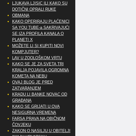
LJUKAVA LJISIC ILI KAKO SU
DOTIČNI OPRALI RUKE
OBMANA
KAKO OPERIRAJU PLAĆENICI
SA YOU TUBE-a SAKRIVAJUĆI
SE IZA PROFILA KANALA O
PLANETI X
MOŽETE LI SI KUPITI NOVI
KOMPJUTER?
LAV U ZOOLOŠKOM VRTU
KAKO SE JE ZA SVETA TRI
KRALJA POJAVILA OGROMNA
KOMETA NA NEBU
OVAJ BLOG JE PRED
ZATVARANJEM
KRADU LI BANKE NOVAC OD
GRAĐANA
KAKO SE GRIJATI U OVA
NESIGURNA VREMENA
FARSA PRAVA NA OBIČNOM
ČOVJEKU
ZAKON O NASILJU U OBITELJI