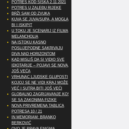
POTRES KOD SISKA 2.11.2021
POTRES U ZALEĐU RIJEKE
BRŽI SAM OD ZVUKA
KUVA SE JUVA/SUPA, A MOGLA
BI I ISKIPIT
U TOKU JE SCENARIJ IZ FILMA
MELANCHOLIA
NA ISTOKU KASNO
POSLIJEPODNE SAKRIVAJU
DIVA NAD HORIZONTOM
KAD MISLIŠ DA SI VIDIO SVE
IDIOTARIJE – POJAVI SE NOVA,..
JOŠ VEĆA
VRHUNAC LJUDSKE GLUPOSTI
KOJOJ SE NE VIDI KRAJ MOŽE
VEĆ I SUTRA BITI JOŠ VEĆI
GLOBALNO ZAGRIJAVANJE KOSI
SE SA ZAKONIMA FIZIKE
NOVA PRIVREMENA TABLICA
POTRESA 10 / 21
IN MEMORIAM: BRANKO
BERKOVIĆ
OVO JE PRAVA ENIGMA