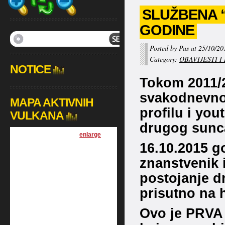
SLUŽBENA 
GODINE
Posted by Pas at 25/10/20
Category:
OBAVIJESTI I
NOTICE
Tokom 2011/2
svakodnevno
MAPA AKTIVNIH
profilu i you
VULKANA
drugog sunc
[
enlarge
]
16.10.2015 g
znanstvenik i
postojanje dr
prisutno na 
Ovo je PRVA i