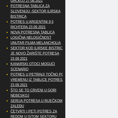
GRČKOJ 27.08.2021
POTRESNA TABLICA ZA
SLOVENIJU -SEKTOR ILIRSKA
BISTRICA
POTRES U ARGENTINI 9,5
RICHTERA 23.09.2021
NOVA POTRESNA TABLICA
LOGIČNA NELOGIČNOST
UNUTAR FILMA MELANCHOLIA
SEKTOR KOD ILIRSKE BISTRICE
JE NOVO ŽARIŠTE POTRESA
23.09.2021
KANARSKI OTOCI MOGUĆI
SCENARIO
POTRES U PETRINJI TOČNO PO
VREMENU IZ TABLICE POTRESA
23.09.2021
ŠTO SE TO CRVENI U GORI
NEBESKOJ
SERIJA POTRESA U RIJEČKOM
ZALEĐU
ČETVRTI I PETI POTRES ZA
REDOM U ISTOM SEKTORU