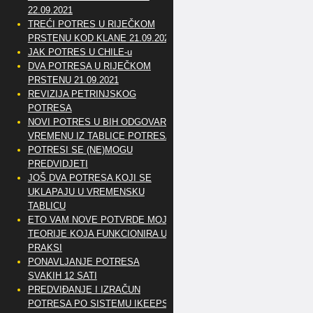
22.09.2021
TREĆI POTRES U RIJEČKOM
PRSTENU KOD KLANE 21.09.2021
JAK POTRES U CHILE-u
DVA POTRESA U RIJEČKOM
PRSTENU 21.09.2021
REVIZIJA PETRINJSKOG
POTRESA
NOVI POTRES U BIH ODGOVARA
VREMENU IZ TABLICE POTRESA
POTRESI SE (NE)MOGU
PREDVIDJETI
JOŠ DVA POTRESA KOJI SE
UKLAPAJU U VREMENSKU
TABLICU
ETO VAM NOVE POTVRDE MOJE
TEORIJE KOJA FUNKCIONIRA U
PRAKSI
PONAVLJANJE POTRESA
SVAKIH 12 SATI
PREDVIĐANJE I IZRAČUN
POTRESA PO SISTEMU IKEEPS