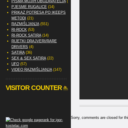
PISMA MOJIH OBOŽAVATELJA
(2)
PJESME RUGALICE
(14)
PRIKAZ POTRESA PO IKEEPS
METODI
(21)
RAZMIŠLJANJA
(551)
RI-ROCK
(53)
RI-ROCK SATIRA
(14)
RIJETKI DRAJVERI/RARE
DRIVERS
(4)
SATIRA
(36)
SEX & SEX SATIRA
(22)
UFO
(57)
VIDEO RAZMIŠLJANJA
(147)
VISITOR COUNTER
Sorry, comments are closed for thi