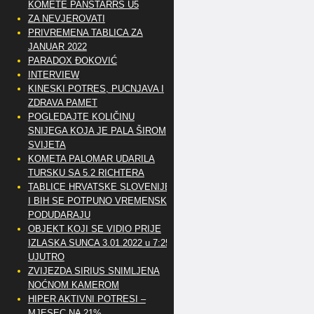
KOMETE PANSTARRS U5
ZA NEVJEROVATI
PRIVREMENA TABLICA ZA
JANUAR 2022
PARADOX ĐOKOVIĆ
INTERVIEW
KINESKI POTRES, PUCNJAVA I
ZDRAVA PAMET
POGLEDAJTE KOLIČINU
SNIJEGA KOJA JE PALA ŠIROM
SVIJETA
KOMETA PALOMAR UDARILA
TURSKU SA 5.2 RICHTERA
TABLICE HRVATSKE SLOVENIJE
I BIH SE POTPUNO VREMENSKI
PODUDARAJU
OBJEKT KOJI SE VIDIO PRIJE
IZLASKA SUNCA 3.01.2022 u 7:25
UJUTRO
ZVIJEZDA SIRIUS SNIMLJENA
NOĆNOM KAMEROM
HIPER AKTIVNI POTRESI –
MJESEC NA 21%