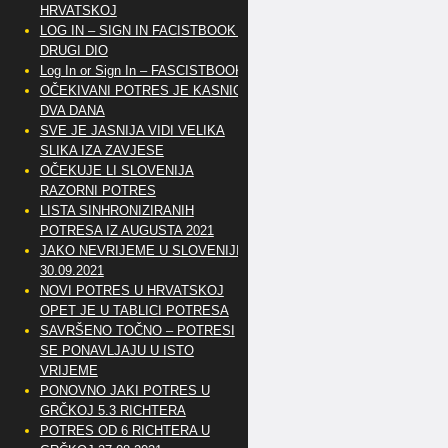
HRVATSKOJ
LOG IN – SIGN IN FACISTBOOK –
DRUGI DIO
Log In or Sign In – FASCISTBOOK
OČEKIVANI POTRES JE KASNIO
DVA DANA
SVE JE JASNIJA VIDI VELIKA
SLIKA IZA ZAVJESE
OČEKUJE LI SLOVENIJA
RAZORNI POTRES
LISTA SINHRONIZIRANIH
POTRESA IZ AUGUSTA 2021
JAKO NEVRIJEME U SLOVENIJI
30.09.2021
NOVI POTRES U HRVATSKOJ
OPET JE U TABLICI POTRESA
SAVRŠENO TOČNO – POTRESI
SE PONAVLJAJU U ISTO
VRIJEME
PONOVNO JAKI POTRES U
GRČKOJ 5.3 RICHTERA
POTRES OD 6 RICHTERA U