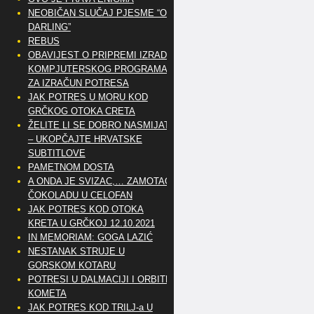
NEOBIČAN SLUČAJ PJESME “OH
DARLING”
REBUS
OBAVIJEST O PRIPREMI IZRADE
KOMPJUTERSKOG PROGRAMA
ZA IZRAČUN POTRESA
JAK POTRES U MORU KOD
GRČKOG OTOKA CRETA
ŽELITE LI SE DOBRO NASMIJATI
– UKOPČAJTE HRVATSKE
SUBTITLOVE
PAMETNOM DOSTA
A ONDA JE SVIZAC,… ZAMOTAO
ČOKOLADU U CELOFAN
JAK POTRES KOD OTOKA
KRETA U GRČKOJ 12.10.2021
IN MEMORIAM: GOGA LAZIĆ
NESTANAK STRUJE U
GORSKOM KOTARU
POTRESI U DALMACIJI I ORBITE
KOMETA
JAK POTRES KOD TRILJ-a U