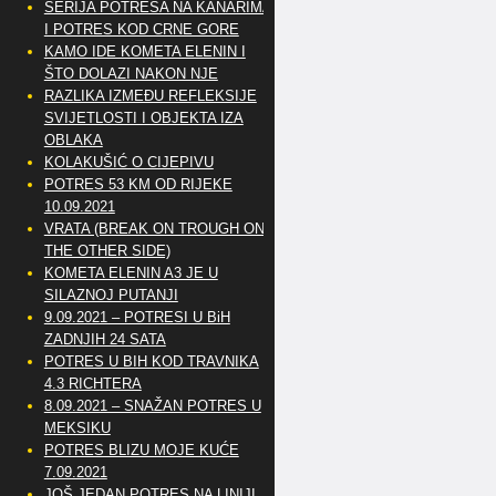
SERIJA POTRESA NA KANARIMA
I POTRES KOD CRNE GORE
KAMO IDE KOMETA ELENIN I
ŠTO DOLAZI NAKON NJE
RAZLIKA IZMEĐU REFLEKSIJE
SVIJETLOSTI I OBJEKTA IZA
OBLAKA
KOLAKUŠIĆ O CIJEPIVU
POTRES 53 KM OD RIJEKE
10.09.2021
VRATA (BREAK ON TROUGH ON
THE OTHER SIDE)
KOMETA ELENIN A3 JE U
SILAZNOJ PUTANJI
9.09.2021 – POTRESI U BiH
ZADNJIH 24 SATA
POTRES U BIH KOD TRAVNIKA
4.3 RICHTERA
8.09.2021 – SNAŽAN POTRES U
MEKSIKU
POTRES BLIZU MOJE KUĆE
7.09.2021
JOŠ JEDAN POTRES NA LINIJI