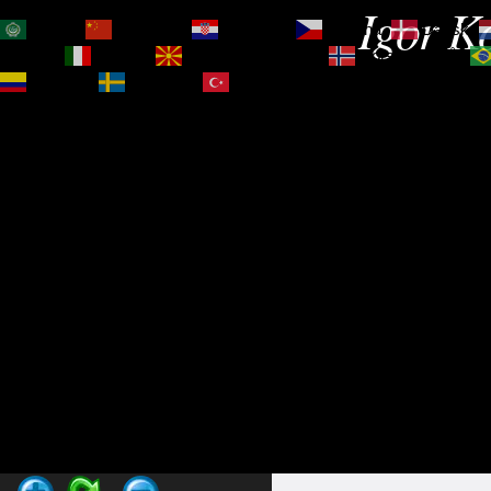
Igor Ko
العربية
简体中文
Hrvatski
Čeština‎
Dansk
Magyar
Italiano
Македонски јазик
Norsk bokmål
Español
Svenska
Türkçe