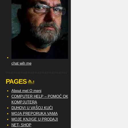
chat wih me
PAGES
About me| O meni
COMPUTER HELP – POMOĆ OKO
KOMPJUTERA
DUHOVI U VAŠOJ KUĆI
MOJA PREPORUKA VAMA
MOJE KNJIGE U PRODAJI
NET- SHOP