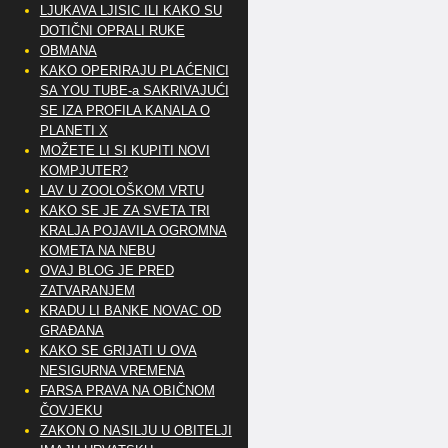
LJUKAVA LJISIC ILI KAKO SU
DOTIČNI OPRALI RUKE
OBMANA
KAKO OPERIRAJU PLAĆENICI
SA YOU TUBE-a SAKRIVAJUĆI
SE IZA PROFILA KANALA O
PLANETI X
MOŽETE LI SI KUPITI NOVI
KOMPJUTER?
LAV U ZOOLOŠKOM VRTU
KAKO SE JE ZA SVETA TRI
KRALJA POJAVILA OGROMNA
KOMETA NA NEBU
OVAJ BLOG JE PRED
ZATVARANJEM
KRADU LI BANKE NOVAC OD
GRAĐANA
KAKO SE GRIJATI U OVA
NESIGURNA VREMENA
FARSA PRAVA NA OBIČNOM
ČOVJEKU
ZAKON O NASILJU U OBITELJI