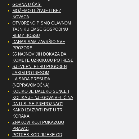
GOVNA U ČAŠI
MOŽEMO LI ŽIVJETI BEZ
NOVACA
OTVORENO PISMO GLAVNOM
TAJNIKU EMSC GOSPODINU
REMY BOSSU
DANAS SAM ZAVRŠIO SVE
PROZORE
55 NAJNOVIJIH DOKAZA DA
KOMETE UZROKUJU POTRESE
SJEVERNI PERU POGOĐEN
JAKIM POTRESOM
..A SADA PRESUDA
(NEPRAVOMOĆNA)
KOLIKO JE DALEKO SUNCE I
KOLIKA JE NJEGOVA VELIČINA
DA LI SI SE PREPOZNAO?
KAKO IZAZVATI RAT U TRI
KORAKA
ZNAKOVI KOJI POKAZUJU
PRAVAC
POTRES KOD RIJEKE OD