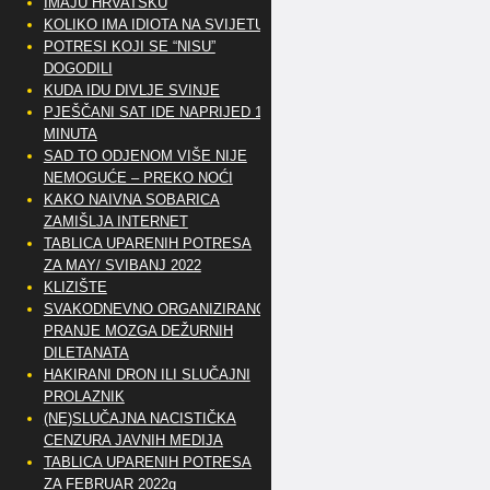
IMAJU HRVATSKU
KOLIKO IMA IDIOTA NA SVIJETU?
POTRESI KOJI SE “NISU”
DOGODILI
KUDA IDU DIVLJE SVINJE
PJEŠČANI SAT IDE NAPRIJED 10
MINUTA
SAD TO ODJENOM VIŠE NIJE
NEMOGUĆE – PREKO NOĆI
KAKO NAIVNA SOBARICA
ZAMIŠLJA INTERNET
TABLICA UPARENIH POTRESA
ZA MAY/ SVIBANJ 2022
KLIZIŠTE
SVAKODNEVNO ORGANIZIRANO
PRANJE MOZGA DEŽURNIH
DILETANATA
HAKIRANI DRON ILI SLUČAJNI
PROLAZNIK
(NE)SLUČAJNA NACISTIČKA
CENZURA JAVNIH MEDIJA
TABLICA UPARENIH POTRESA
ZA FEBRUAR 2022g