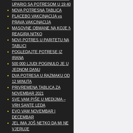
UPARIO SA POTRESOM U 19:40
NOVA POTRESNA TABLICA
PLACEBO VAKCINACIJA vs
PRAVA VAKCINACIJA
MASOVNE OBMANE NA KOJE NE
REAGIRA NITKO
NOVI POTRES U PARITETU NA
TABLICI
POGLEDAJTE POTRESE IZ
IRANA
500 000 LJUDI POGINULO JE U
JEDNOM DANU
DVA POTRESA U RAZMAKU OD
12 MINUTA
PRIVREMENA TABLICA ZA
NOVEMBAR 2021
SVE VAM PIŠE U MEDIJMA –
VRH SANTE LEDA
EVO VAM NOVEMBAR I
DECEMBAR
JEL IMA JOŠ NETKO DA MI NE
VJERUJE