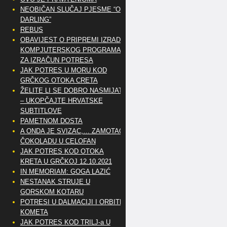
NEOBIČAN SLUČAJ PJESME “OH
DARLING”
REBUS
OBAVIJEST O PRIPREMI IZRADE
KOMPJUTERSKOG PROGRAMA
ZA IZRAČUN POTRESA
JAK POTRES U MORU KOD
GRČKOG OTOKA CRETA
ŽELITE LI SE DOBRO NASMIJATI
– UKOPČAJTE HRVATSKE
SUBTITLOVE
PAMETNOM DOSTA
A ONDA JE SVIZAC,… ZAMOTAO
ČOKOLADU U CELOFAN
JAK POTRES KOD OTOKA
KRETA U GRČKOJ 12.10.2021
IN MEMORIAM: GOGA LAZIĆ
NESTANAK STRUJE U
GORSKOM KOTARU
POTRESI U DALMACIJI I ORBITE
KOMETA
JAK POTRES KOD TRILJ-a U