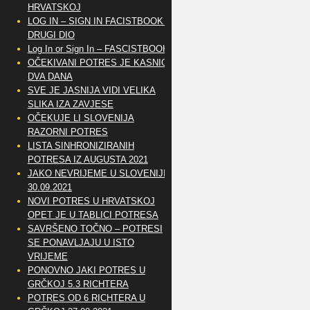
HRVATSKOJ
LOG IN – SIGN IN FACISTBOOK –
DRUGI DIO
Log In or Sign In – FASCISTBOOK
OČEKIVANI POTRES JE KASNIO
DVA DANA
SVE JE JASNIJA VIDI VELIKA
SLIKA IZA ZAVJESE
OČEKUJE LI SLOVENIJA
RAZORNI POTRES
LISTA SINHRONIZIRANIH
POTRESA IZ AUGUSTA 2021
JAKO NEVRIJEME U SLOVENIJI
30.09.2021
NOVI POTRES U HRVATSKOJ
OPET JE U TABLICI POTRESA
SAVRŠENO TOČNO – POTRESI
SE PONAVLJAJU U ISTO
VRIJEME
PONOVNO JAKI POTRES U
GRČKOJ 5.3 RICHTERA
POTRES OD 6 RICHTERA U