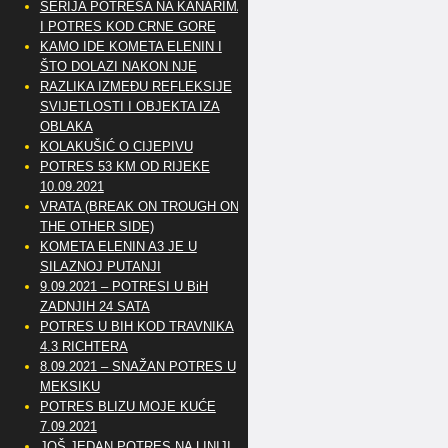
SERIJA POTRESA NA KANARIMA
I POTRES KOD CRNE GORE
KAMO IDE KOMETA ELENIN I
ŠTO DOLAZI NAKON NJE
RAZLIKA IZMEĐU REFLEKSIJE
SVIJETLOSTI I OBJEKTA IZA
OBLAKA
KOLAKUŠIĆ O CIJEPIVU
POTRES 53 KM OD RIJEKE
10.09.2021
VRATA (BREAK ON TROUGH ON
THE OTHER SIDE)
KOMETA ELENIN A3 JE U
SILAZNOJ PUTANJI
9.09.2021 – POTRESI U BiH
ZADNJIH 24 SATA
POTRES U BIH KOD TRAVNIKA
4.3 RICHTERA
8.09.2021 – SNAŽAN POTRES U
MEKSIKU
POTRES BLIZU MOJE KUĆE
7.09.2021
JOŠ JEDAN POTRES NA LINIJI