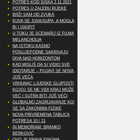
POTRES KOD SISKA 2.11.2021
POTRES U ZALEĐU RIJEKE
BRŽI SAM OD ZVUKA
KUVA SE JUVA/SUPA, A MOGLA
BI I ISKIPIT
U TOKU JE SCENARIJ IZ FILMA
MELANCHOLIA
NA ISTOKU KASNO
POSLIJEPODNE SAKRIVAJU
DIVA NAD HORIZONTOM
KAD MISLIŠ DA SI VIDIO SVE
IDIOTARIJE – POJAVI SE NOVA,..
JOŠ VEĆA
VRHUNAC LJUDSKE GLUPOSTI
KOJOJ SE NE VIDI KRAJ MOŽE
VEĆ I SUTRA BITI JOŠ VEĆI
GLOBALNO ZAGRIJAVANJE KOSI
SE SA ZAKONIMA FIZIKE
NOVA PRIVREMENA TABLICA
POTRESA 10 / 21
IN MEMORIAM: BRANKO
BERKOVIĆ
OVO JE PRAVA ENIGMA