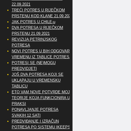
22.09.2021
TREĆI POTRES U RIJEČKOM
PRSTENU KOD KLANE 21.09.2021
JAK POTRES U CHILE-u
DVA POTRESA U RIJEČKOM
PRSTENU 21.09.2021
REVIZIJA PETRINJSKOG
POTRESA
NOVI POTRES U BIH ODGOVARA
VREMENU IZ TABLICE POTRESA
POTRESI SE (NE)MOGU
PREDVIDJETI
JOŠ DVA POTRESA KOJI SE
UKLAPAJU U VREMENSKU
TABLICU
ETO VAM NOVE POTVRDE MOJE
TEORIJE KOJA FUNKCIONIRA U
PRAKSI
PONAVLJANJE POTRESA
SVAKIH 12 SATI
PREDVIĐANJE I IZRAČUN
POTRESA PO SISTEMU IKEEPS