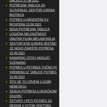
GRČKOJ 27.08.2021
POTRESNA TABLICA ZA
SLOVENIJU -SEKTOR ILIRSKA
BISTRICA
POTRES U ARGENTINI 9,5
RICHTERA 23.09.2021
NOVA POTRESNA TABLICA
LOGIČNA NELOGIČNOST
UNUTAR FILMA MELANCHOLIA
SEKTOR KOD ILIRSKE BISTRICE
JE NOVO ŽARIŠTE POTRESA
23.09.2021
KANARSKI OTOCI MOGUĆI
SCENARIO
POTRES U PETRINJI TOČNO PO
VREMENU IZ TABLICE POTRESA
23.09.2021
ŠTO SE TO CRVENI U GORI
NEBESKOJ
SERIJA POTRESA U RIJEČKOM
ZALEĐU
ČETVRTI I PETI POTRES ZA
REDOM U ISTOM SEKTORU