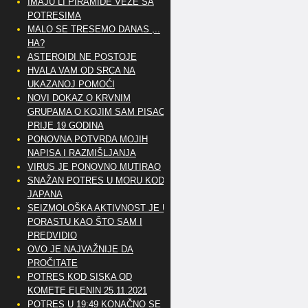
IMAJU LI PIRAMIDE VEZE SA
POTRESIMA
MALO SE TRESEMO DANAS ,..
HA?
ASTEROIDI NE POSTOJE
HVALA VAM OD SRCA NA
UKAZANOJ POMOĆI
NOVI DOKAZ O KRVNIM
GRUPAMA O KOJIM SAM PISAO
PRIJE 19 GODINA
PONOVNA POTVRDA MOJIH
NAPISA I RAZMIŠLJANJA
VIRUS JE PONOVNO MUTIRAO
SNAŽAN POTRES U MORU KOD
JAPANA
SEIZMOLOŠKA AKTIVNOST JE U
PORASTU KAO ŠTO SAM I
PREDVIDIO
OVO JE NAJVAŽNIJE DA
PROČITATE
POTRES KOD SISKA OD
KOMETE ELENIN 25.11.2021
POTRES U 19:49 KONAČNO SE