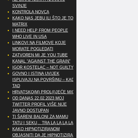
SVINJE
KONTROLA NOVCA
KAKO NAS JEBU ILI ŠTO JE TO
MATRIX
I NEED HELP FROM PEOPLE
WHO LIVE IN USA
LINKOVI NA FILMOVE KOJE
MORATE POGLEDATI
ZATVOREN MI JE YOU TUBE
KANAL “AGAINST THE GRAIN”
IGOR KOSTELAC – NOT GUILTY
GOVNO I ISTINA UVIJEK
ISPLIVAJU NA POVRŠINU – KAD
TAD
HRVATSKO(M) PROL(I)JEĆE MIG
OD DANAS 22.02.2023 MOJ
TWITTER PROFIL VIŠE NIJE
JAVNO DOSTUPAN
TI ŠARENI BALONI ZA MAMU
TATU I SEKU,.. TRA LA LA LA LA
KAKO HIPNOTIZIRANOM
OBJASNITI DA JE HIPNOTIZIRAN