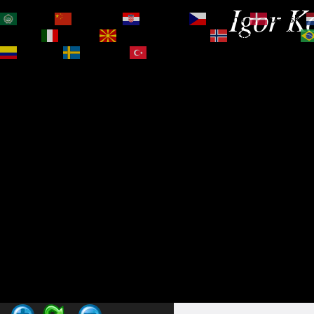
Igor Ko
العربية
简体中文
Hrvatski
Čeština‎
Dansk
Magyar
Italiano
Македонски јазик
Norsk bokmål
Español
Svenska
Türkçe