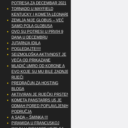
POTRESA ZA DECEMBAR 2021
TORNADO U MAYFIELD
KENTUCKY I KOMETA LEONARD
ZEMLJA NIJE GLOBUS – VEĆ
SAMO POLA GLOBUSA
OVO SU POTRESI U PRVIH 9
DANA U DECEMBRU
JUTARNJA IDILA
POGLEDAJTE!!!!
SEIZMOLOŠKA AKTIVNOST JE
VEĆA OD PRIKAZANE
MLADIĆ UMRO OD KORONE A
EVO KOJE SU MU BILE ZADNJE
RIJEČI
PREDRAČUN ZA HOSTING
BLOGA
AKTIVIRAN JE RIJEČKI PRSTEN
KOMETA PANSTARRS U5 JE
ODMAH PORED POPLAVLJENIH
PODRUČJA
A SADA – ŠMINKA !!!
PIRAMIDA U FRANCUSKOJ