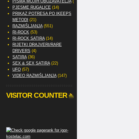
PISMA MOJIH OBOŽAVATELJA
(2)
PJESME RUGALICE
(14)
PRIKAZ POTRESA PO IKEEPS
METODI
(21)
RAZMIŠLJANJA
(551)
RI-ROCK
(53)
RI-ROCK SATIRA
(14)
RIJETKI DRAJVERI/RARE
DRIVERS
(4)
SATIRA
(36)
SEX & SEX SATIRA
(22)
UFO
(57)
VIDEO RAZMIŠLJANJA
(147)
VISITOR COUNTER