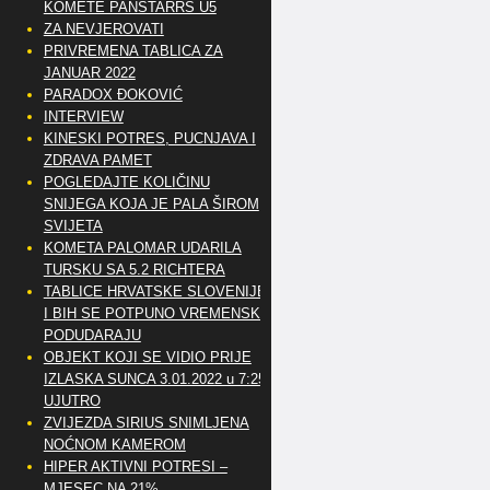
KOMETE PANSTARRS U5
ZA NEVJEROVATI
PRIVREMENA TABLICA ZA
JANUAR 2022
PARADOX ĐOKOVIĆ
INTERVIEW
KINESKI POTRES, PUCNJAVA I
ZDRAVA PAMET
POGLEDAJTE KOLIČINU
SNIJEGA KOJA JE PALA ŠIROM
SVIJETA
KOMETA PALOMAR UDARILA
TURSKU SA 5.2 RICHTERA
TABLICE HRVATSKE SLOVENIJE
I BIH SE POTPUNO VREMENSKI
PODUDARAJU
OBJEKT KOJI SE VIDIO PRIJE
IZLASKA SUNCA 3.01.2022 u 7:25
UJUTRO
ZVIJEZDA SIRIUS SNIMLJENA
NOĆNOM KAMEROM
HIPER AKTIVNI POTRESI –
MJESEC NA 21%