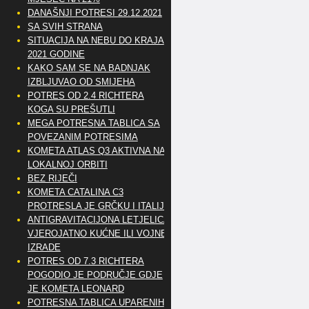
DANAŠNJI POTRESI 29.12.2021
SA SVIH STRANA
SITUACIJA NA NEBU DO KRAJA
2021 GODINE
KAKO SAM SE NA BADNJAK
IZBLJUVAO OD SMIJEHA
POTRES OD 2.4 RICHTERA
KOGA SU PREŠUTLI
MEGA POTRESNA TABLICA SA
POVEZANIM POTRESIMA
KOMETA ATLAS Q3 AKTIVNA NA
LOKALNOJ ORBITI
BEZ RIJEČI
KOMETA CATALINA C3
PROTRESLA JE GRČKU I ITALIJU
ANTIGRAVITACIJONA LETJELICA
VJEROJATNO KUĆNE ILI VOJNE
IZRADE
POTRES OD 7.3 RICHTERA
POGODIO JE PODRUČJE GDJE
JE KOMETA LEONARD
POTRESNA TABLICA UPARENIH