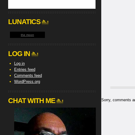
LUNATICS
the moon
LOG IN
Log in
Entries feed
Comments feed
WordPress.org
CHAT WITH ME
Sorry, comments are