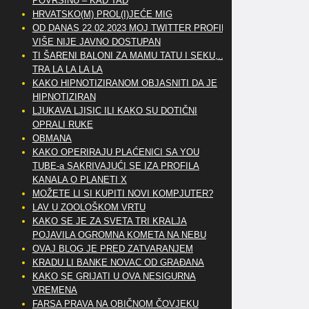
POVRŠINU – KAD TAD
HRVATSKO(M) PROL(I)JEĆE MIG
OD DANAS 22.02.2023 MOJ TWITTER PROFIL
VIŠE NIJE JAVNO DOSTUPAN
TI ŠARENI BALONI ZA MAMU TATU I SEKU,..
TRA LA LA LA LA
KAKO HIPNOTIZIRANOM OBJASNITI DA JE
HIPNOTIZIRAN
LJUKAVA LJISIC ILI KAKO SU DOTIČNI
OPRALI RUKE
OBMANA
KAKO OPERIRAJU PLAĆENICI SA YOU
TUBE-a SAKRIVAJUĆI SE IZA PROFILA
KANALA O PLANETI X
MOŽETE LI SI KUPITI NOVI KOMPJUTER?
LAV U ZOOLOŠKOM VRTU
KAKO SE JE ZA SVETA TRI KRALJA
POJAVILA OGROMNA KOMETA NA NEBU
OVAJ BLOG JE PRED ZATVARANJEM
KRADU LI BANKE NOVAC OD GRAĐANA
KAKO SE GRIJATI U OVA NESIGURNA
VREMENA
FARSA PRAVA NA OBIČNOM ČOVJEKU