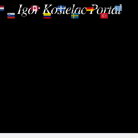
Igor Kostelac Portal
Nederlands
English
Français
Deutsch
Ελληνι
зик
Slovenščina
Español
Svenska
Türkçe