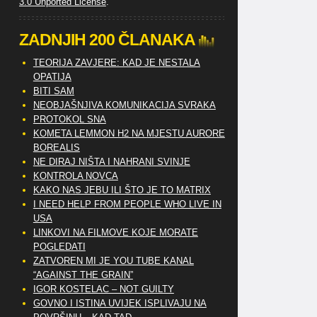
3.0 Unported License
.
ZADNJIH 200 ČLANAKA
TEORIJA ZAVJERE: KAD JE NESTALA
OPATIJA
BITI SAM
NEOBJAŠNJIVA KOMUNIKACIJA SVRAKA
PROTOKOL SNA
KOMETA LEMMON H2 NA MJESTU AURORE
BOREALIS
NE DIRAJ NIŠTA I NAHRANI SVINJE
KONTROLA NOVCA
KAKO NAS JEBU ILI ŠTO JE TO MATRIX
I NEED HELP FROM PEOPLE WHO LIVE IN
USA
LINKOVI NA FILMOVE KOJE MORATE
POGLEDATI
ZATVOREN MI JE YOU TUBE KANAL
“AGAINST THE GRAIN”
IGOR KOSTELAC – NOT GUILTY
GOVNO I ISTINA UVIJEK ISPLIVAJU NA