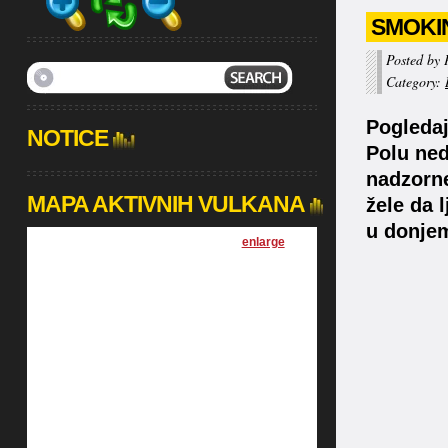
SMOKIN
Posted by 
Category:
Pogledaj
NOTICE
Polu ned
nadzorne
MAPA AKTIVNIH VULKANA
žele da 
u donjem
[
enlarge
]