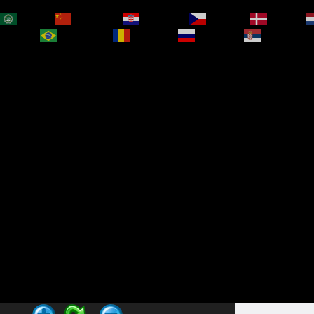
العربية
简体中文
Hrvatski
Čeština‎
Dansk
bokmål
Português
Română
Русский
Српски је