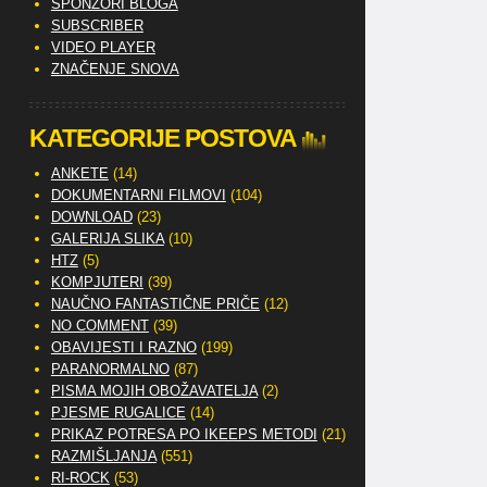
SPONZORI BLOGA
SUBSCRIBER
VIDEO PLAYER
ZNAČENJE SNOVA
KATEGORIJE POSTOVA
ANKETE
(14)
DOKUMENTARNI FILMOVI
(104)
DOWNLOAD
(23)
GALERIJA SLIKA
(10)
HTZ
(5)
KOMPJUTERI
(39)
NAUČNO FANTASTIČNE PRIČE
(12)
NO COMMENT
(39)
OBAVIJESTI I RAZNO
(199)
PARANORMALNO
(87)
PISMA MOJIH OBOŽAVATELJA
(2)
PJESME RUGALICE
(14)
PRIKAZ POTRESA PO IKEEPS METODI
(21)
RAZMIŠLJANJA
(551)
RI-ROCK
(53)