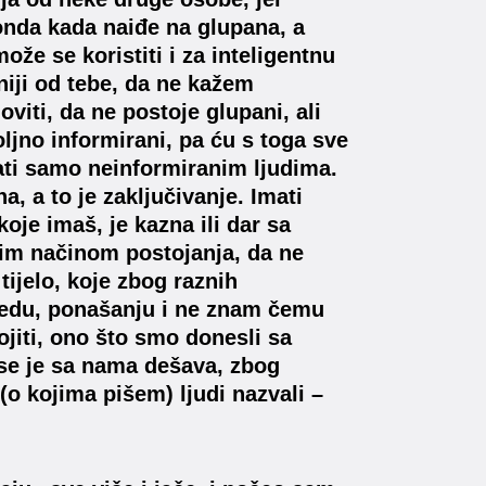
 onda kada naiđe na glupana, a
že se koristiti i za inteligentnu
iji od tebe, da ne kažem
viti, da ne postoje glupani, ali
oljno informirani, pa ću s toga sve
ati samo neinformiranim ljudima.
na, a to je zaključivanje. Imati
oje imaš, je kazna ili dar sa
vim načinom postojanja, da ne
tijelo, koje zbog raznih
ledu, ponašanju i ne znam čemu
ojiti, ono što smo donesli sa
 se je sa nama dešava, zbog
(o kojima pišem) ljudi nazvali –