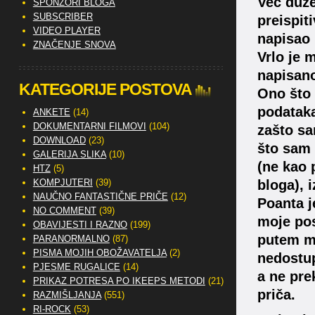
Već duže
SPONZORI BLOGA
SUBSCRIBER
preispit
VIDEO PLAYER
napisao 
ZNAČENJE SNOVA
Vrlo je 
napisan
KATEGORIJE POSTOVA
Ono što 
podataka
ANKETE
(14)
DOKUMENTARNI FILMOVI
(104)
zašto sa
DOWNLOAD
(23)
što sam 
GALERIJA SLIKA
(10)
(ne kao 
HTZ
(5)
KOMPJUTERI
(39)
bloga), 
NAUČNO FANTASTIČNE PRIČE
(12)
Poanta j
NO COMMENT
(39)
moje pos
OBAVIJESTI I RAZNO
(199)
putem me
PARANORMALNO
(87)
PISMA MOJIH OBOŽAVATELJA
(2)
nedostup
PJESME RUGALICE
(14)
a ne pre
PRIKAZ POTRESA PO IKEEPS METODI
(21)
priča.
RAZMIŠLJANJA
(551)
RI-ROCK
(53)