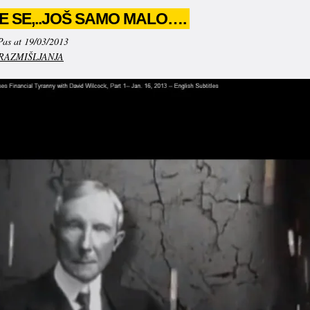
E SE,..JOŠ SAMO MALO….
Pas at 19/03/2013
RAZMIŠLJANJA