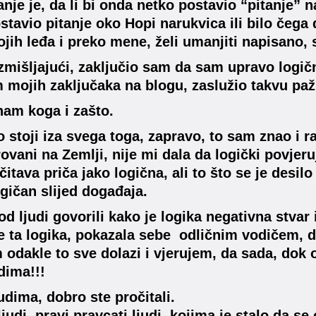
anje je, da li bi onda netko postavio “pitanje” n
stavio pitanje oko Hopi narukvica ili bilo čega
jih leđa i preko mene, želi umanjiti napisano, 
azmišljajući, zaključio sam da sam upravo logi
 mojih zaključaka na blogu, zaslužio takvu paž
nam koga i zašto.
 stoji iza svega toga, zapravo, to sam znao i r
ovani na Zemlji, nije mi dala da logički povjer
čitava priča jako logična, ali to što se je desil
gičan slijed događaja.
od ljudi govorili kako je logika negativna stvar 
e ta logika, pokazala sebe odličnim vodičem, da 
odakle to sve dolazi i vjerujem, da sada, dok
udima!!!
judima, dobro ste pročitali.
ljudi, pravi pravcati ljudi, kojima je stalo da 