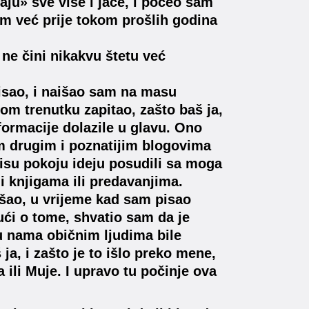
ju» sve više i jače, i počeo sam
sam već prije tokom prošlih godina
 ne čini nikakvu štetu već
pisao, i naišao sam na masu
nom trenutku zapitao, zašto baš ja,
formacije dolazile u glavu. Ono
m drugim i poznatijim blogovima
nisu pokoju ideju posudili sa moga
 i knjigama ili predavanjima.
lušao, u vrijeme kad sam pisao
ući o tome, shvatio sam da je
u nama običnim ljudima bile
a, i zašto je to išlo preko mene,
 ili Muje. I upravo tu počinje ova