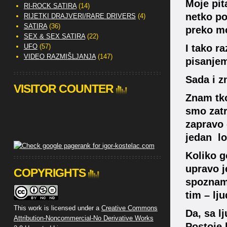
Moje pit
RI-ROCK SATIRA
(14)
netko po
RIJETKI DRAJVERI/RARE DRIVERS
(4)
SATIRA
(36)
preko mo
SEX & SEX SATIRA
(22)
UFO
(57)
I tako r
VIDEO RAZMIŠLJANJA
(147)
pisanjem
Sada i z
VISITOR COUNTER
Znam tko
smo zatr
zapravo 
jedan lo
Koliko g
upravo j
COPYRIGHTS
spoznam 
tim – lj
This work is licensed under a
Creative Commons
Da, sa l
Attribution-Noncommercial-No Derivative Works
Postoje 