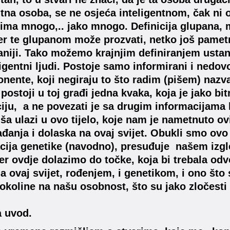
ntna osoba, se ne osjeća inteligentnom, čak ni
ima mnogo,.. jako mnogo. Definicija glupana, mo
er te glupanom može prozvati, netko još pametn
aniji. Tako možemo krajnjim definiranjem ustano
eligentni ljudi. Postoje samo informirani i nedov
nente, koji negiraju to što radim (pišem) nazv
postoji u toj građi jedna kvaka, koja je jako bit
iju, a ne povezati je sa drugim informacijama k
ša ulazi u ovo tijelo, koje nam je nametnuto o
đanja i dolaska na ovaj svijet. Obukli smo ovo 
ija genetike (navodno), presuđuje našem izg
jer ovdje dolazimo do točke, koja bi trebala odv
 ovaj svijet, rođenjem, i genetikom, i ono što
 okoline na našu osobnost, što su jako zločesti 
a uvod.