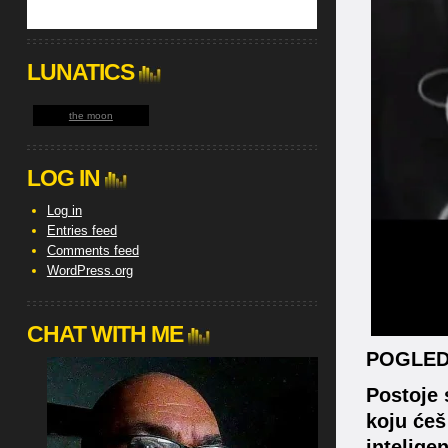
LUNATICS
the moon
LOG IN
Log in
Entries feed
Comments feed
WordPress.org
CHAT WITH ME
POGLEDA
Postoje 
koju ćeš
intelige