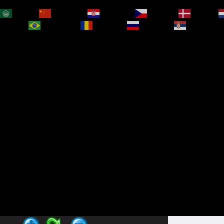
العربية
简体中文
Hrvatski
Čeština‎
Dansk
bokmål
Português
Română
Русский
Српски је