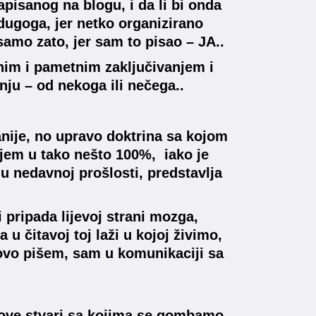
apisanog na blogu, i da li bi onda
 dugoga, jer netko organizirano
samo zato, jer sam to pisao – JA..
čnim i pametnim zaključivanjem i
nju – od nekoga ili nečega..
anije, no upravo doktrina sa kojom
ujem u tako nešto 100%, iako je
o u nedavnoj prošlosti, predstavlja
i pripada lijevoj strani mozga,
u čitavoj toj laži u kojoj živimo,
 ovo pišem, sam u komunikaciji sa
se ove stvari sa kojima se gombamo