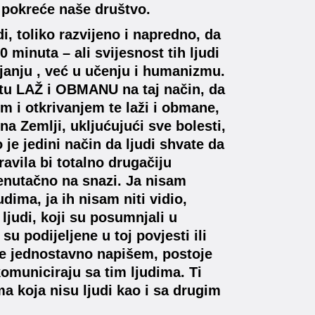
i pokreće naše društvo.
i, toliko razvijeno i napredno, da
 minuta – ali svijesnost tih ljudi
bijanju , već u učenju i humanizmu.
ti tu LAŽ i OBMANU na taj način, da
om i otkrivanjem te laži i obmane,
na Zemlji, ukljućujući sve bolesti,
o je jedini način da ljudi shvate da
ravila bi totalno drugačiju
renutačno na snazi. Ja nisam
dima, ja ih nisam niti vidio,
ljudi, koji su posumnjali u
su podijeljene u toj povjesti ili
 je jednostavno napišem, postoje
 komuniciraju sa tim ljudima. Ti
a koja nisu ljudi kao i sa drugim