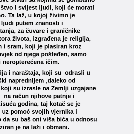
tvo i svijest ljudi, koji će morati
o. Ta laž, u kojoj živimo je
 ljudi putem znanosti i
tanja, za čuvare i graničnike
ora života, izgrađena je religija,
i sram, koji je plasiran kroz
 čovjek od njega pošteđen, samo
 i neropterećena ičim.
ja i naraštaja, koji su odrasli u
ški naprednijem ,daleko od
, koji su izrasle na Zemlji uzgajane
na račun njihove patnje i
suća godina, taj kotač se je
, uz pomoć svojih vjernika i
o da su baš oni viša bića u odnosu
iran je na laži i obmani.