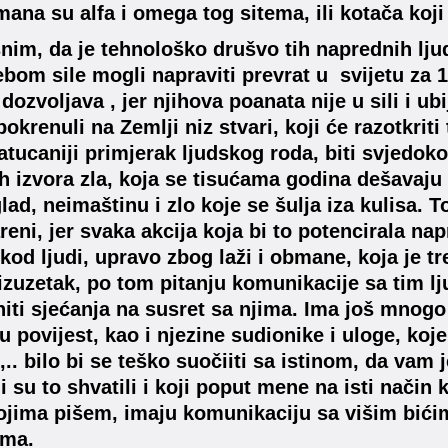
mana su alfa i omega tog sitema, ili kotača koj
nim, da je tehnološko drušvo tih naprednih ljud
ebom sile mogli napraviti prevrat u svijetu za 10
 dozvoljava , jer njihova poanata nije u sili i u
pokrenuli na Zemlji niz stvari, koji će razotkri
zatucaniji primjerak ljudskog roda, biti svjedok
ih izvora zla, koja se tisućama godina dešavaju 
lad, neimaštinu i zlo koje se šulja iza kulisa. T
reni, jer svaka akcija koja bi to potencirala nap
 kod ljudi, upravo zbog laži i obmane, koja je t
izuzetak, po tom pitanju komunikacije sa tim lju
ti sjećanja na susret sa njima. Ima još mnogo 
 povijest, kao i njezine sudionike i uloge, koje 
,.. bilo bi se teško suočiiti sa istinom, da vam
ji su to shvatili i koji poput mene na isti način
kojima pišem, imaju komunikaciju sa višim bićim
ima.