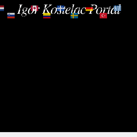
Igor Kostelac Portal
Nederlands
English
Français
Deutsch
Ελληνι
зик
Slovenščina
Español
Svenska
Türkçe