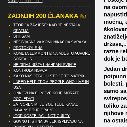
3.0 Unported License
.
na ovom 
napustiti
ZADNJIH 200 ČLANAKA
moćna, a
TEORIJA ZAVJERE: KAD JE NESTALA
školovan
OPATIJA
znatiželj
BITI SAM
NEOBJAŠNJIVA KOMUNIKACIJA SVRAKA
država,.
PROTOKOL SNA
razne re
KOMETA LEMMON H2 NA MJESTU AURORE
dok je b
BOREALIS
NE DIRAJ NIŠTA I NAHRANI SVINJE
Jedan dr
KONTROLA NOVCA
potpuno 
KAKO NAS JEBU ILI ŠTO JE TO MATRIX
I NEED HELP FROM PEOPLE WHO LIVE IN
bolesti,
USA
samo sa 
LINKOVI NA FILMOVE KOJE MORATE
svirepos
POGLEDATI
ZATVOREN MI JE YOU TUBE KANAL
toliko z
“AGAINST THE GRAIN”
njihove 
IGOR KOSTELAC – NOT GUILTY
na ostal
GOVNO I ISTINA UVIJEK ISPLIVAJU NA