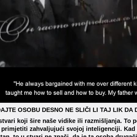
JTE OSOBU DESNO NE SLIČI LI TAJ LIK DA D
stvari koji šire naše vidike ili razmišljanja. To
 primjetiti zahvaljujući svojoj inteligenciji. Ka
ntan, to u stvari ne znači, da je ta osoba druga