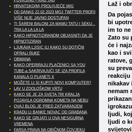
POVRŠINU – KAD TAD
Laž i ob
HRVATSKO(M) PROL(I)JEĆE MIG
OD DANAS 22.02.2023 MOJ TWITTER PROFIL
Da pojas
VIŠE NIJE JAVNO DOSTUPAN
bi upotr
TI ŠARENI BALONI ZA MAMU TATU I SEKU,..
im to ne
TRA LA LA LA LA
KAKO HIPNOTIZIRANOM OBJASNITI DA JE
Zato su 
HIPNOTIZIRAN
će i naj
LJUKAVA LJISIC ILI KAKO SU DOTIČNI
kao i sv
OPRALI RUKE
OBMANA
ratove, g
KAKO OPERIRAJU PLAĆENICI SA YOU
su preva
TUBE-a SAKRIVAJUĆI SE IZA PROFILA
reakciju
KANALA O PLANETI X
nikakav 
MOŽETE LI SI KUPITI NOVI KOMPJUTER?
LAV U ZOOLOŠKOM VRTU
nemam ni
KAKO SE JE ZA SVETA TRI KRALJA
prikazanu
POJAVILA OGROMNA KOMETA NA NEBU
igrokazu
OVAJ BLOG JE PRED ZATVARANJEM
KRADU LI BANKE NOVAC OD GRAĐANA
ljudi, ko
KAKO SE GRIJATI U OVA NESIGURNA
ljudi o 
VREMENA
svijetov
FARSA PRAVA NA OBIČNOM ČOVJEKU