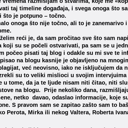
 vremena razmišljam o stvarima, koje me «kopa
ivati taj timeline događaja, i svega onoga što 
i što je potpuno – točno.
malo onoga što nije točno, ali to je zanemarivo i
ome.
želim reći je, da sam pročitao sve što sam na
 koji su se počeli ostvarivati, pa sam se u jed
m počeo pisati taj blog i odakle su mi sve te in
pisao na blogu kasnije je objavljeno na mnogi
plagijat, već neovisno, iako ne isključujem da 
izrekli su to veliki mislioci u svojim intervjuima
e u tome, da ja te ljude nisam niti čitao, niti s
tove na blogu. Prije nekoliko dana, razmišljaj
ne, netko davao, odaslao informacije, koje s
ne. S pravom sam se zapitao zašto sam to baš j
ko Perota, Mirka ili nekog Valtera, Roberta Ivana