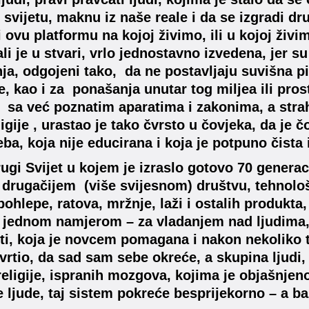
svijetu, maknu iz naše reale i da se izgradi druš
 ovu platformu na kojoj živimo, ili u kojoj živim
li je u stvari, vrlo jednostavno izvedena, jer su
ja, odgojeni tako, da ne postavljaju suvišna pi
e, kao i za ponašanja unutar tog miljea ili prost
. sa već poznatim aparatima i zakonima, a strah 
ligije , urastao je tako čvrsto u čovjeka, da je
eba, koja nije educirana i koja je potpuno čista
ugi Svijet u kojem je izraslo gotovo 70 generaci
drugačijem (više svijesnom) društvu, tehnolo
 pohlepe, ratova, mržnje, laži i ostalih produkta
jednom namjerom – za vladanjem nad ljudima, 
ti, koja je novcem pomagana i nakon nekoliko ti
avrtio, da sad sam sebe okreće, a skupina ljudi
religije, ispranih mozgova, kojima je objašnjen
e ljude, taj sistem pokreće besprijekorno – a baz