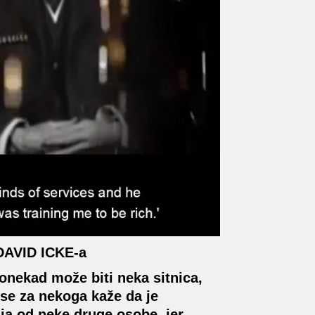
AVID ICKE-a
 ponekad može biti neka sitnica,
d se za nekoga kaže da je
čija od neke druge osobe, jer