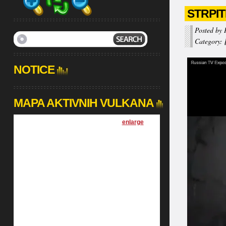
STRPIT
Posted by 
Category:
NOTICE
MAPA AKTIVNIH VULKANA
[
enlarge
]