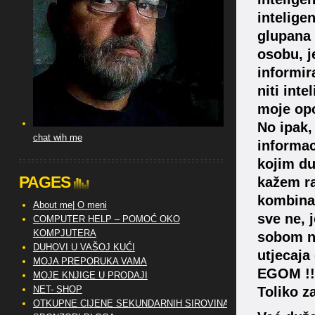
intelige
glupana 
osobu, j
informir
niti int
moje opo
No ipak, 
chat wih me
informac
kojim du
PAGES
kažem ra
kombinac
About me| O meni
sve ne, 
COMPUTER HELP – POMOĆ OKO
KOMPJUTERA
sobom na
DUHOVI U VAŠOJ KUĆI
utjecaja
MOJA PREPORUKA VAMA
EGOM !!
MOJE KNJIGE U PRODAJI
NET- SHOP
Toliko z
OTKUPNE CIJENE SEKUNDARNIH SIROVINA