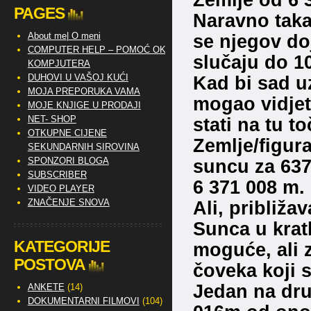
PAGES
Naravno taka
About me| O meni
se njegov do
COMPUTER HELP – POMOĆ OKO
slučaju do 10
KOMPJUTERA
DUHOVI U VAŠOJ KUĆI
Kad bi sad uz
MOJA PREPORUKA VAMA
mogao vidjet
MOJE KNJIGE U PRODAJI
NET- SHOP
stati na tu t
OTKUPNE CIJENE
Zemlje/figura
SEKUNDARNIH SIROVINA
SPONZORI BLOGA
suncu za 637
SUBSCRIBER
6 371 008 m.
VIDEO PLAYER
ZNAČENJE SNOVA
Ali, približa
Sunca u kra
KATEGORIJE
moguće, ali 
POSTOVA
čoveka koji st
Jedan na drug
ANKETE
(14)
DOKUMENTARNI FILMOVI
(104)