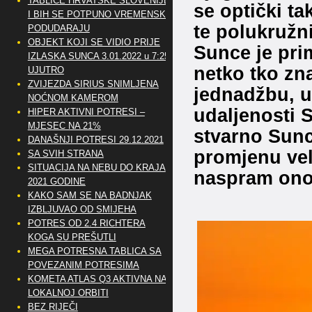
TABLICE HRVATSKE SLOVENIJE
se optički ta
I BIH SE POTPUNO VREMENSKI
te polukružni
PODUDARAJU
OBJEKT KOJI SE VIDIO PRIJE
Sunce je pri
IZLASKA SUNCA 3.01.2022 u 7:25
netko tko zn
UJUTRO
ZVIJEZDA SIRIUS SNIMLJENA
jednadžbu, u
NOĆNOM KAMEROM
udaljenosti S
HIPER AKTIVNI POTRESI –
MJESEC NA 21%
stvarno Sunc
DANAŠNJI POTRESI 29.12.2021
promjenu vel
SA SVIH STRANA
SITUACIJA NA NEBU DO KRAJA
naspram onog
2021 GODINE
KAKO SAM SE NA BADNJAK
IZBLJUVAO OD SMIJEHA
POTRES OD 2.4 RICHTERA
KOGA SU PREŠUTLI
MEGA POTRESNA TABLICA SA
POVEZANIM POTRESIMA
KOMETA ATLAS Q3 AKTIVNA NA
LOKALNOJ ORBITI
BEZ RIJEČI