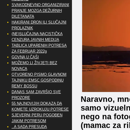
SVAKODNEVNO ORGANIZIRANO
PRANJE MOZGA DEŽURNIH
DILETANATA
HAKIRANI DRON ILI SLUČAJNI
PROLAZNIK
(NE)SLUČAJNA NACISTIČKA
CENZURA JAVNIH MEDIJA
TABLICA UPARENIH POTRESA
ZA FEBRUAR 2022g
GOVNA U ČAŠI
MOŽEMO LI ŽIVJETI BEZ
NOVACA
OTVORENO PISMO GLAVNOM
TAJNIKU EMSC GOSPODINU
REMY BOSSU
DANAS SAM ZAVRŠIO SVE
Naravno, mnog
PROZORE
55 NAJNOVIJIH DOKAZA DA
samo vizueln
KOMETE UZROKUJU POTRESE
nego na foto
SJEVERNI PERU POGOĐEN
JAKIM POTRESOM
(mamac za rib
..A SADA PRESUDA