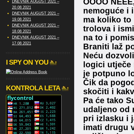
OOOO NEEE,… 
DNEVNIK AUGUST 2021 –
20.08.2021
nemoguće i i
DNEVNIK AUGUST 2021 –
ma koliko to 
19.08.2021
DNEVNIK AUGUST 2021 –
trolova i ism
18.08.2021
na to i pomisl
DNEVNIK AUGUST 2021 –
17.08.2021
Braniti laž p
Neću dozvolit
I SPY ON YOU
logici utječ
je potpuno l
Čik da pogod
KONTROLA LETA
skočiti i ka
Pa će tako S
udaljeno od m
pri izlasku i
imati drugu v