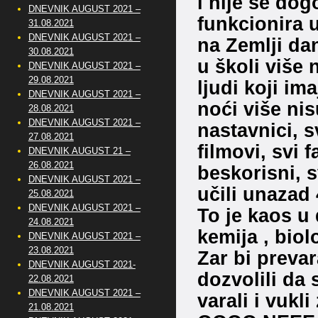
i nije se dog
DNEVNIK AUGUST 2021 –
funkcionira 
31.08.2021
DNEVNIK AUGUST 2021 –
na Zemlji dan
30.08.2021
u školi više n
DNEVNIK AUGUST 2021 –
29.08.2021
ljudi koji im
DNEVNIK AUGUST 2021 –
noći više nis
28.08.2021
DNEVNIK AUGUST 2021 –
nastavnici, 
27.08.2021
filmovi, svi 
DNEVNIK AUGUST 21 –
26.08.2021
beskorisni, s
DNEVNIK AUGUST 2021 –
učili unazad 
25.08.2021
DNEVNIK AUGUST 2021 –
To je kaos u 
24.08.2021
kemija , biol
DNEVNIK AUGUST 2021 –
23.08.2021
Zar bi prevar
DNEVNIK AUGUST 2021-
dozvolili da
22.08.2021
DNEVNIK AUGUST 2021 –
varali i vukli
21.08.2021