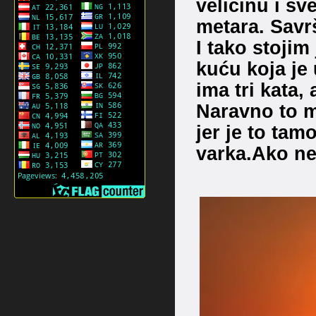
veličinu i sv
metara. Savr
I tako stoji
kuću koja je
ima tri kata,
Naravno to m
jer je to ta
varka.Ako ne 