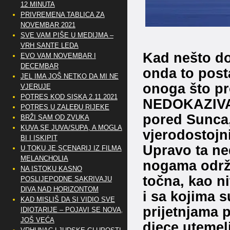
12 MINUTA
PRIVREMENA TABLICA ZA
NOVEMBAR 2021
SVE VAM PIŠE U MEDIJMA –
VRH SANTE LEDA
Kad nešto do
EVO VAM NOVEMBAR I
DECEMBAR
onda to posta
JEL IMA JOŠ NETKO DA MI NE
onoga što p
VJERUJE
POTRES KOD SISKA 2.11.2021
NEDOKAZIVA, 
POTRES U ZALEĐU RIJEKE
pored Sunca, 
BRŽI SAM OD ZVUKA
KUVA SE JUVA/SUPA, A MOGLA
vjerodostojn
BI I ISKIPIT
Upravo ta ne
U TOKU JE SCENARIJ IZ FILMA
MELANCHOLIA
nogama održa
NA ISTOKU KASNO
točna, kao ni
POSLIJEPODNE SAKRIVAJU
DIVA NAD HORIZONTOM
i sa kojima s
KAD MISLIŠ DA SI VIDIO SVE
prijetnjama 
IDIOTARIJE – POJAVI SE NOVA,..
JOŠ VEĆA
djece utemelj