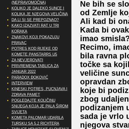
Ne bih se sl
(NEPRAVOMOĆNA)
KOLIKO JE DALEKO SUNCE I
od Zemlje k
KOLIKA JE NJEGOVA VELIČINA
Ali kad bi o
DA LI SI SE PREPOZNAO?
KAKO IZAZVATI RAT U TRI
Kada bi ovako
KORAKA
imao smisla
ZNAKOVI KOJI POKAZUJU
PRAVAC
Recimo, imao
POTRES KOD RIJEKE OD
bila ravna pl
KOMETE PANSTARRS U5
ZA NEVJEROVATI
točke sa kojih
PRIVREMENA TABLICA ZA
veličine sunc
JANUAR 2022
PARADOX ĐOKOVIĆ
opravdan zbo
INTERVIEW
koje bi podi
KINESKI POTRES, PUCNJAVA I
ZDRAVA PAMET
zbog udaljeno
POGLEDAJTE KOLIČINU
podizanjem u
SNIJEGA KOJA JE PALA ŠIROM
SVIJETA
sada je vrlo 
KOMETA PALOMAR UDARILA
njegova stva
TURSKU SA 5.2 RICHTERA