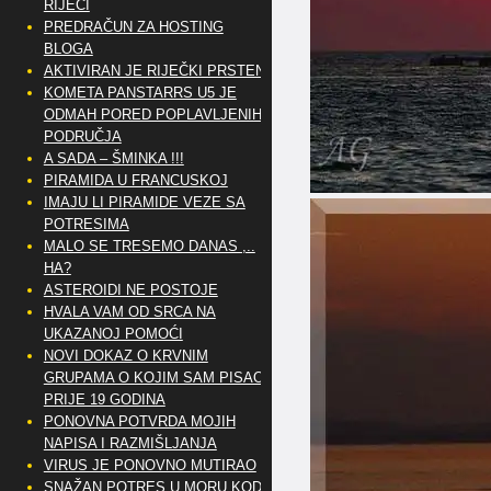
RIJEČI
PREDRAČUN ZA HOSTING
BLOGA
AKTIVIRAN JE RIJEČKI PRSTEN
KOMETA PANSTARRS U5 JE
ODMAH PORED POPLAVLJENIH
PODRUČJA
A SADA – ŠMINKA !!!
PIRAMIDA U FRANCUSKOJ
IMAJU LI PIRAMIDE VEZE SA
POTRESIMA
MALO SE TRESEMO DANAS ,..
HA?
ASTEROIDI NE POSTOJE
HVALA VAM OD SRCA NA
UKAZANOJ POMOĆI
NOVI DOKAZ O KRVNIM
GRUPAMA O KOJIM SAM PISAO
PRIJE 19 GODINA
PONOVNA POTVRDA MOJIH
NAPISA I RAZMIŠLJANJA
VIRUS JE PONOVNO MUTIRAO
SNAŽAN POTRES U MORU KOD