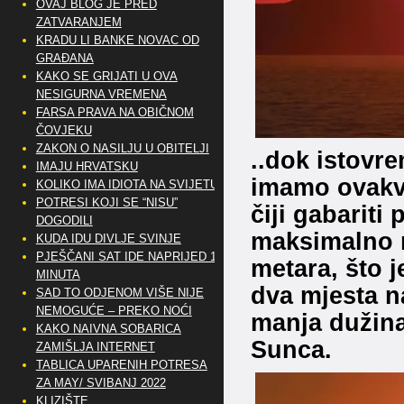
OVAJ BLOG JE PRED
ZATVARANJEM
KRADU LI BANKE NOVAC OD
GRAĐANA
KAKO SE GRIJATI U OVA
NESIGURNA VREMENA
FARSA PRAVA NA OBIČNOM
ČOVJEKU
ZAKON O NASILJU U OBITELJI
..dok istovr
IMAJU HRVATSKU
imamo ovakve
KOLIKO IMA IDIOTA NA SVIJETU?
POTRESI KOJI SE “NISU”
čiji gabariti
DOGODILI
maksimalno m
KUDA IDU DIVLJE SVINJE
PJEŠČANI SAT IDE NAPRIJED 10
metara, što 
MINUTA
dva mjesta na
SAD TO ODJENOM VIŠE NIJE
NEMOGUĆE – PREKO NOĆI
manja dužina
KAKO NAIVNA SOBARICA
Sunca.
ZAMIŠLJA INTERNET
TABLICA UPARENIH POTRESA
ZA MAY/ SVIBANJ 2022
KLIZIŠTE