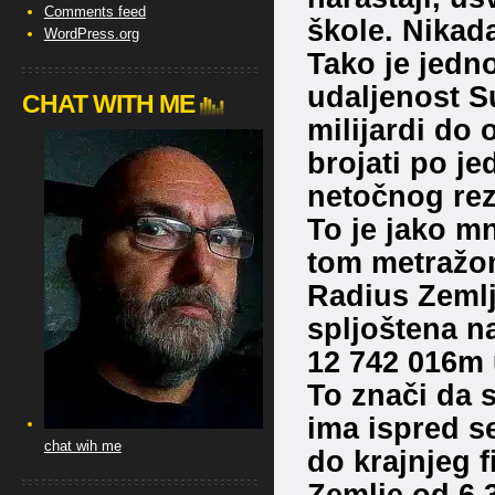
Comments feed
škole. Nikada
WordPress.org
Tako je jedn
udaljenost S
CHAT WITH ME
milijardi do 
brojati po je
netočnog rez
To je jako m
tom metražo
Radius Zemlje
spljoštena n
12 742 016m 
To znači da s
ima ispred 
chat wih me
do krajnjeg f
Zemlje od 6 