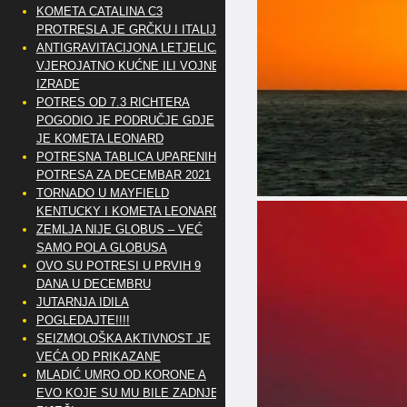
KOMETA CATALINA C3
PROTRESLA JE GRČKU I ITALIJU
ANTIGRAVITACIJONA LETJELICA
VJEROJATNO KUĆNE ILI VOJNE
IZRADE
POTRES OD 7.3 RICHTERA
POGODIO JE PODRUČJE GDJE
JE KOMETA LEONARD
POTRESNA TABLICA UPARENIH
POTRESA ZA DECEMBAR 2021
TORNADO U MAYFIELD
KENTUCKY I KOMETA LEONARD
ZEMLJA NIJE GLOBUS – VEĆ
SAMO POLA GLOBUSA
OVO SU POTRESI U PRVIH 9
DANA U DECEMBRU
JUTARNJA IDILA
POGLEDAJTE!!!!
SEIZMOLOŠKA AKTIVNOST JE
VEĆA OD PRIKAZANE
MLADIĆ UMRO OD KORONE A
EVO KOJE SU MU BILE ZADNJE