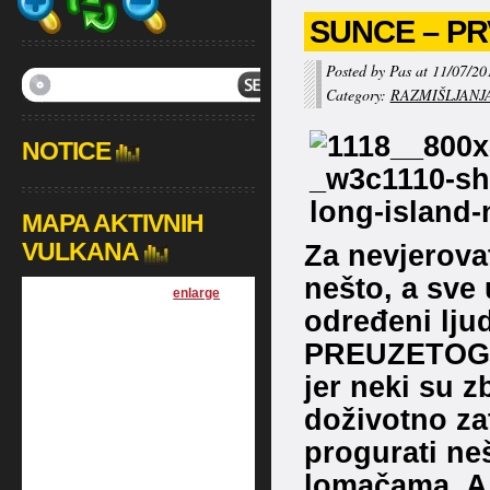
SUNCE – PR
Posted by Pas at 11/07/20
Category:
RAZMIŠLJANJ
NOTICE
MAPA AKTIVNIH
VULKANA
Za nevjerovat
nešto, a sve 
[
enlarge
]
određeni ljud
PREUZETOG zn
jer neki su 
doživotno zat
progurati ne
lomačama. A t