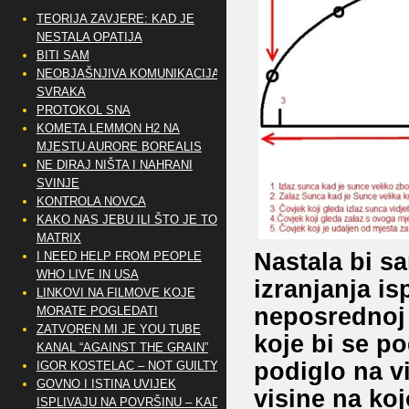
TEORIJA ZAVJERE: KAD JE
NESTALA OPATIJA
BITI SAM
NEOBJAŠNJIVA KOMUNIKACIJA
SVRAKA
PROTOKOL SNA
KOMETA LEMMON H2 NA
MJESTU AURORE BOREALIS
NE DIRAJ NIŠTA I NAHRANI
SVINJE
KONTROLA NOVCA
KAKO NAS JEBU ILI ŠTO JE TO
MATRIX
Nastala bi s
I NEED HELP FROM PEOPLE
WHO LIVE IN USA
izranjanja is
LINKOVI NA FILMOVE KOJE
neposrednoj b
MORATE POGLEDATI
ZATVOREN MI JE YOU TUBE
koje bi se p
KANAL “AGAINST THE GRAIN”
podiglo na v
IGOR KOSTELAC – NOT GUILTY
GOVNO I ISTINA UVIJEK
visine na koj
ISPLIVAJU NA POVRŠINU – KAD