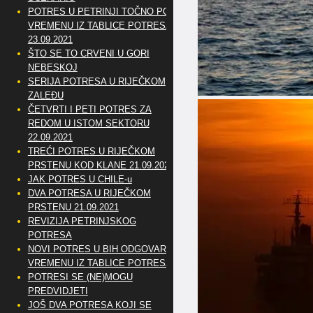
POTRES U PETRINJI TOČNO PO
VREMENU IZ TABLICE POTRESA
23.09.2021
ŠTO SE TO CRVENI U GORI
NEBESKOJ
SERIJA POTRESA U RIJEČKOM
ZALEĐU
ČETVRTI I PETI POTRES ZA
REDOM U ISTOM SEKTORU
22.09.2021
TREĆI POTRES U RIJEČKOM
PRSTENU KOD KLANE 21.09.2021
JAK POTRES U CHILE-u
DVA POTRESA U RIJEČKOM
PRSTENU 21.09.2021
REVIZIJA PETRINJSKOG
POTRESA
NOVI POTRES U BIH ODGOVARA
VREMENU IZ TABLICE POTRESA
POTRESI SE (NE)MOGU
PREDVIDJETI
JOŠ DVA POTRESA KOJI SE