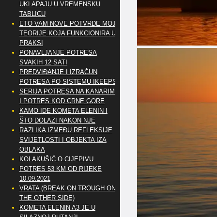
UKLAPAJU U VREMENSKU
TABLICU
ETO VAM NOVE POTVRDE MOJE
TEORIJE KOJA FUNKCIONIRA U
PRAKSI
PONAVLJANJE POTRESA
SVAKIH 12 SATI
PREDVIĐANJE I IZRAČUN
POTRESA PO SISTEMU IKEEPS
SERIJA POTRESA NA KANARIMA
I POTRES KOD CRNE GORE
KAMO IDE KOMETA ELENIN I
ŠTO DOLAZI NAKON NJE
RAZLIKA IZMEĐU REFLEKSIJE
SVIJETLOSTI I OBJEKTA IZA
OBLAKA
KOLAKUŠIĆ O CIJEPIVU
POTRES 53 KM OD RIJEKE
10.09.2021
VRATA (BREAK ON TROUGH ON
THE OTHER SIDE)
KOMETA ELENIN A3 JE U