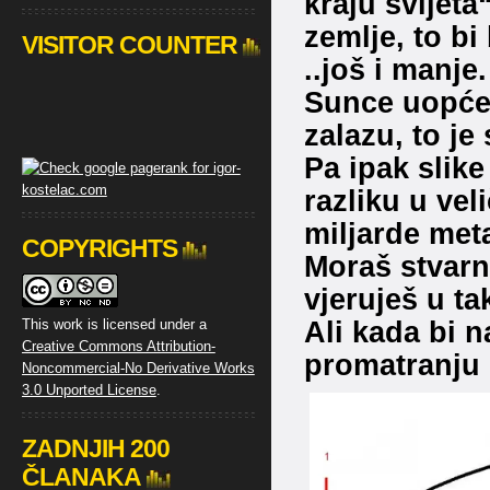
kraju svijet
zemlje, to bi
VISITOR COUNTER
..još i manje.
Sunce uopće 
zalazu, to je
Pa ipak slik
razliku u veli
miljarde met
COPYRIGHTS
Moraš stvarno
vjeruješ u ta
Ali kada bi n
This work is licensed under a
Creative Commons Attribution-
promatranju 
Noncommercial-No Derivative Works
3.0 Unported License
.
ZADNJIH 200
ČLANAKA