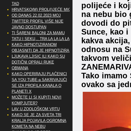
polijeće i k
TAD
HRVATSKO(M) PROL(I)JEĆE MIG
na nebu bio 
OD DANAS 22.02.2023 MOJ
dovodi do pit
TWITTER PROFIL VIŠE NIJE
JAVNO DOSTUPAN
Sunce, kao i n
TI ŠARENI BALONI ZA MAMU
kakva akcija,
TATU I SEKU,.. TRA LA LA LA LA
KAKO HIPNOTIZIRANOM
odnosu na Su
OBJASNITI DA JE HIPNOTIZIRAN
takvom velič
LJUKAVA LJISIC ILI KAKO SU
DOTIČNI OPRALI RUKE
ZANEMARIVA,
OBMANA
Tako imamo S
KAKO OPERIRAJU PLAĆENICI
SA YOU TUBE-a SAKRIVAJUĆI
ovako sa jedn
SE IZA PROFILA KANALA O
PLANETI X
MOŽETE LI SI KUPITI NOVI
KOMPJUTER?
LAV U ZOOLOŠKOM VRTU
KAKO SE JE ZA SVETA TRI
KRALJA POJAVILA OGROMNA
KOMETA NA NEBU