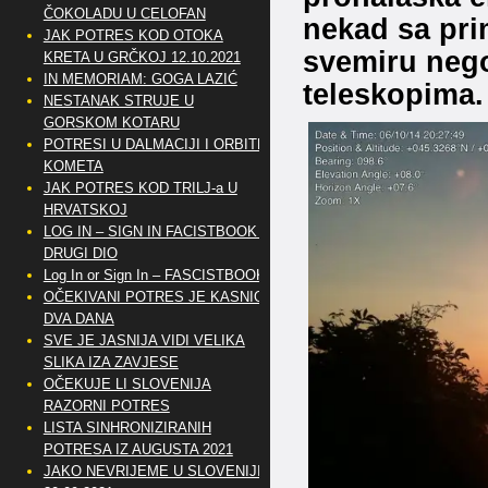
ČOKOLADU U CELOFAN
nekad sa pri
JAK POTRES KOD OTOKA
svemiru neg
KRETA U GRČKOJ 12.10.2021
IN MEMORIAM: GOGA LAZIĆ
teleskopima.
NESTANAK STRUJE U
GORSKOM KOTARU
POTRESI U DALMACIJI I ORBITE
KOMETA
JAK POTRES KOD TRILJ-a U
HRVATSKOJ
LOG IN – SIGN IN FACISTBOOK –
DRUGI DIO
Log In or Sign In – FASCISTBOOK
OČEKIVANI POTRES JE KASNIO
DVA DANA
SVE JE JASNIJA VIDI VELIKA
SLIKA IZA ZAVJESE
OČEKUJE LI SLOVENIJA
RAZORNI POTRES
LISTA SINHRONIZIRANIH
POTRESA IZ AUGUSTA 2021
JAKO NEVRIJEME U SLOVENIJI