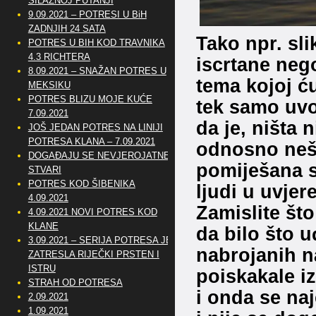
SILAZNOJ PUTANJI
9.09.2021 – POTRESI U BiH
ZADNJIH 24 SATA
Tako npr. sli
POTRES U BIH KOD TRAVNIKA
4.3 RICHTERA
iscrtane neg
8.09.2021 – SNAŽAN POTRES U
tema kojoj ću
MEKSIKU
POTRES BLIZU MOJE KUĆE
tek samo uvo
7.09.2021
da je, ništa 
JOŠ JEDAN POTRES NA LINIJI
POTRESA KLANA – 7.09.2021
odnosno nešt
DOGAĐAJU SE NEVJEROJATNE
pomiješana s
STVARI
POTRES KOD ŠIBENIKA
ljudi u uvjer
4.09.2021
Zamislite što
4.09.2021 NOVI POTRES KOD
KLANE
da bilo što 
3.09.2021 – SERIJA POTRESA JE
nabrojanih n
ZATRESLA RIJEČKI PRSTEN I
ISTRU
poiskakale iz
STRAH OD POTRESA
i onda se na
2.09.2021
1.09.2021