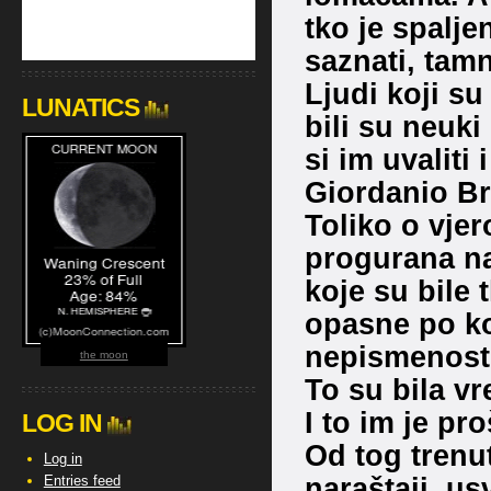
tko je spalj
saznati, tamn
Ljudi koji su
LUNATICS
bili su neuki
si im uvaliti 
Giordanio Bru
Toliko o vjer
progurana nak
koje su bile 
opasne po kom
nepismenost 
the moon
To su bila vr
I to im je pro
LOG IN
Od tog trenut
Log in
naraštaji, us
Entries feed