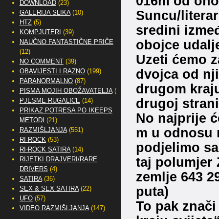
016m od ono
DOWNLOAD
(23)
Suncu/literar
GALERIJA SLIKA
(10)
HTZ
(5)
sredini izmeđ
KOMPJUTERI
(39)
obojce udalj
NAUČNO FANTASTIČNE PRIČE
(12)
Uzeti ćemo za
NO COMMENT
(39)
dvojca od nji
OBAVIJESTI I RAZNO
(199)
PARANORMALNO
(87)
drugom kraju 
PISMA MOJIH OBOŽAVATELJA
(2)
drugoj strani
PJESME RUGALICE
(14)
PRIKAZ POTRESA PO IKEEPS
No najprije 
METODI
(21)
m u odnosu n
RAZMIŠLJANJA
(551)
RI-ROCK
(53)
podjelimo sa
RI-ROCK SATIRA
(14)
taj polumjer 
RIJETKI DRAJVERI/RARE
DRIVERS
(4)
zemlje 643 29
SATIRA
(36)
puta)
SEX & SEX SATIRA
(22)
UFO
(57)
To pak znači
VIDEO RAZMIŠLJANJA
(147)