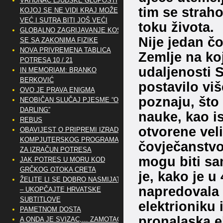
VRHUNAC LJUDSKE GLUPOSTI
tim se strah
KOJOJ SE NE VIDI KRAJ MOŽE
VEĆ I SUTRA BITI JOŠ VEĆI
toku života.
GLOBALNO ZAGRIJAVANJE KOSI
Nije jedan č
SE SA ZAKONIMA FIZIKE
NOVA PRIVREMENA TABLICA
Zemlje na koj
POTRESA 10 / 21
udaljenosti 
IN MEMORIAM: BRANKO
BERKOVIĆ
postavilo vi
OVO JE PRAVA ENIGMA
poznaju, što
NEOBIČAN SLUČAJ PJESME “OH
DARLING”
nauke, kao i
REBUS
otvorene vel
OBAVIJEST O PRIPREMI IZRADE
KOMPJUTERSKOG PROGRAMA
čovječanstvom
ZA IZRAČUN POTRESA
mogu biti sa
JAK POTRES U MORU KOD
GRČKOG OTOKA CRETA
je, kako je 
ŽELITE LI SE DOBRO NASMIJATI
napredovala 
– UKOPČAJTE HRVATSKE
SUBTITLOVE
elektrioniku 
PAMETNOM DOSTA
pronalaska el
A ONDA JE SVIZAC,… ZAMOTAO