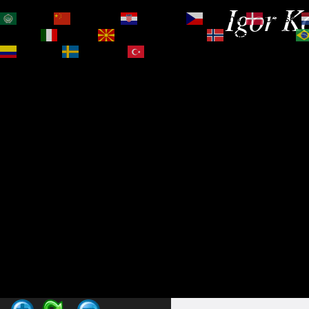
Igor Ko
العربية
简体中文
Hrvatski
Čeština‎
Dansk
Magyar
Italiano
Македонски јазик
Norsk bokmål
Español
Svenska
Türkçe