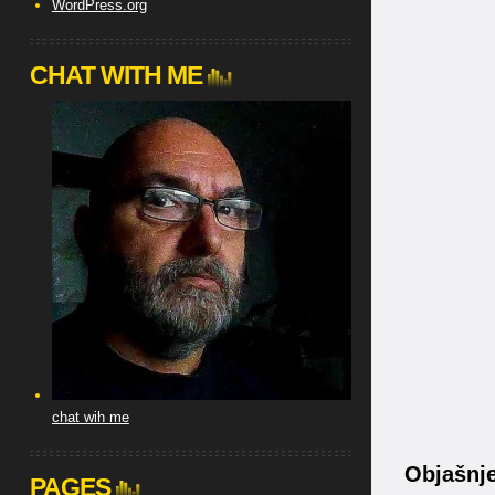
WordPress.org
CHAT WITH ME
chat wih me
Objašnjen
PAGES