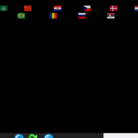
العربية
简体中文
Hrvatski
Čeština‎
Dansk
bokmål
Português
Română
Русский
Српски је