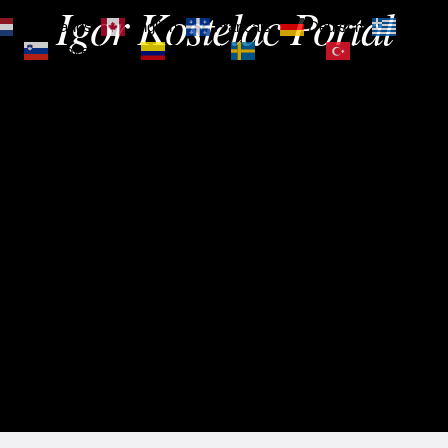
Igor Kostelac Portal
Nederlands
English
Français
Deutsch
Ελληνι
зик
Slovenščina
Español
Svenska
Türkçe