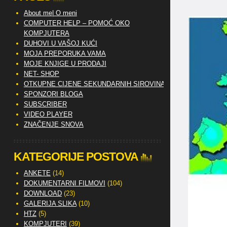
About me| O meni
COMPUTER HELP – POMOĆ OKO
KOMPJUTERA
DUHOVI U VAŠOJ KUĆI
MOJA PREPORUKA VAMA
MOJE KNJIGE U PRODAJI
NET- SHOP
OTKUPNE CIJENE SEKUNDARNIH SIROVINA
SPONZORI BLOGA
SUBSCRIBER
VIDEO PLAYER
ZNAČENJE SNOVA
KATEGORIJE POSTOVA
ANKETE
(14)
DOKUMENTARNI FILMOVI
(104)
DOWNLOAD
(23)
GALERIJA SLIKA
(10)
HTZ
(5)
KOMPJUTERI
(39)