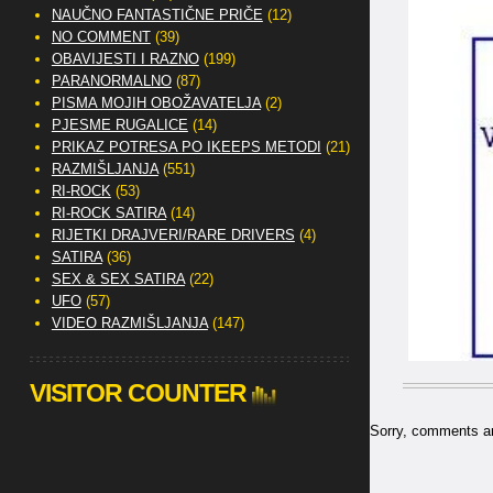
NAUČNO FANTASTIČNE PRIČE
(12)
NO COMMENT
(39)
OBAVIJESTI I RAZNO
(199)
PARANORMALNO
(87)
PISMA MOJIH OBOŽAVATELJA
(2)
PJESME RUGALICE
(14)
PRIKAZ POTRESA PO IKEEPS METODI
(21)
RAZMIŠLJANJA
(551)
RI-ROCK
(53)
RI-ROCK SATIRA
(14)
RIJETKI DRAJVERI/RARE DRIVERS
(4)
SATIRA
(36)
SEX & SEX SATIRA
(22)
UFO
(57)
VIDEO RAZMIŠLJANJA
(147)
VISITOR COUNTER
Sorry, comments are