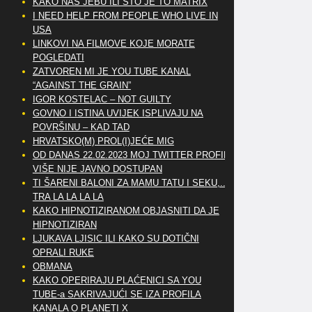
KAKO NAS JEBU ILI ŠTO JE TO MATRIX
I NEED HELP FROM PEOPLE WHO LIVE IN
USA
LINKOVI NA FILMOVE KOJE MORATE
POGLEDATI
ZATVOREN MI JE YOU TUBE KANAL
“AGAINST THE GRAIN”
IGOR KOSTELAC – NOT GUILTY
GOVNO I ISTINA UVIJEK ISPLIVAJU NA
POVRŠINU – KAD TAD
HRVATSKO(M) PROL(I)JEĆE MIG
OD DANAS 22.02.2023 MOJ TWITTER PROFIL
VIŠE NIJE JAVNO DOSTUPAN
TI ŠARENI BALONI ZA MAMU TATU I SEKU,..
TRA LA LA LA LA
KAKO HIPNOTIZIRANOM OBJASNITI DA JE
HIPNOTIZIRAN
LJUKAVA LJISIC ILI KAKO SU DOTIČNI
OPRALI RUKE
OBMANA
KAKO OPERIRAJU PLAĆENICI SA YOU
TUBE-a SAKRIVAJUĆI SE IZA PROFILA
KANALA O PLANETI X