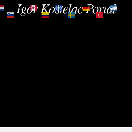
Igor Kostelac Portal
Nederlands
English
Français
Deutsch
Ελληνι
зик
Slovenščina
Español
Svenska
Türkçe