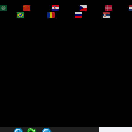
العربية
简体中文
Hrvatski
Čeština‎
Dansk
bokmål
Português
Română
Русский
Српски је