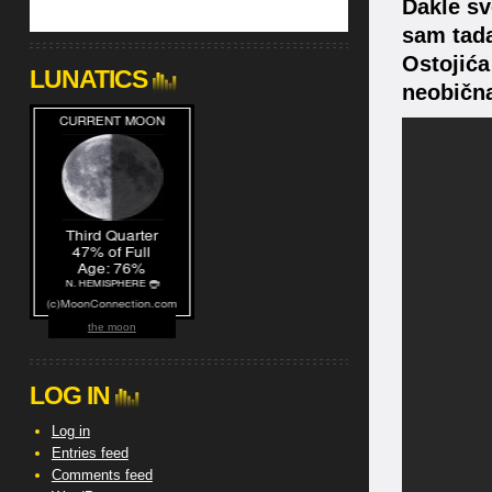
Dakle sv
sam tada
Ostojića
LUNATICS
neobična
the moon
LOG IN
Log in
Entries feed
Comments feed