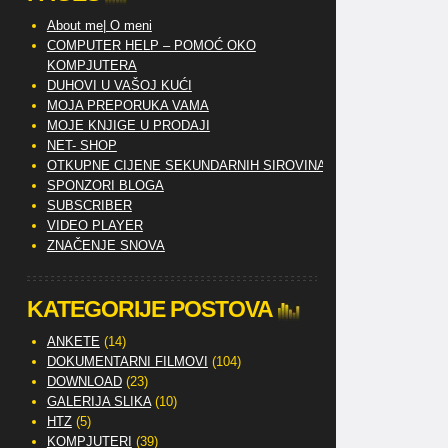
About me| O meni
COMPUTER HELP – POMOĆ OKO
KOMPJUTERA
DUHOVI U VAŠOJ KUĆI
MOJA PREPORUKA VAMA
MOJE KNJIGE U PRODAJI
NET- SHOP
OTKUPNE CIJENE SEKUNDARNIH SIROVINA
SPONZORI BLOGA
SUBSCRIBER
VIDEO PLAYER
ZNAČENJE SNOVA
KATEGORIJE POSTOVA
ANKETE
(14)
DOKUMENTARNI FILMOVI
(104)
DOWNLOAD
(23)
GALERIJA SLIKA
(10)
HTZ
(5)
KOMPJUTERI
(39)