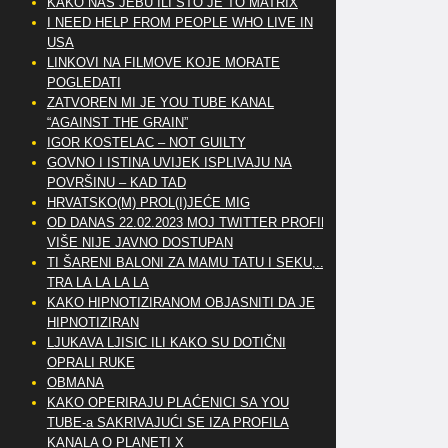
KAKO NAS JEBU ILI ŠTO JE TO MATRIX
I NEED HELP FROM PEOPLE WHO LIVE IN
USA
LINKOVI NA FILMOVE KOJE MORATE
POGLEDATI
ZATVOREN MI JE YOU TUBE KANAL
“AGAINST THE GRAIN”
IGOR KOSTELAC – NOT GUILTY
GOVNO I ISTINA UVIJEK ISPLIVAJU NA
POVRŠINU – KAD TAD
HRVATSKO(M) PROL(I)JEĆE MIG
OD DANAS 22.02.2023 MOJ TWITTER PROFIL
VIŠE NIJE JAVNO DOSTUPAN
TI ŠARENI BALONI ZA MAMU TATU I SEKU,..
TRA LA LA LA LA
KAKO HIPNOTIZIRANOM OBJASNITI DA JE
HIPNOTIZIRAN
LJUKAVA LJISIC ILI KAKO SU DOTIČNI
OPRALI RUKE
OBMANA
KAKO OPERIRAJU PLAĆENICI SA YOU
TUBE-a SAKRIVAJUĆI SE IZA PROFILA
KANALA O PLANETI X