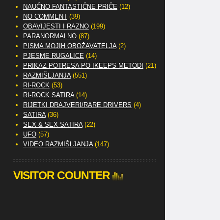
NAUČNO FANTASTIČNE PRIČE
(12)
NO COMMENT
(39)
OBAVIJESTI I RAZNO
(199)
PARANORMALNO
(87)
PISMA MOJIH OBOŽAVATELJA
(2)
PJESME RUGALICE
(14)
PRIKAZ POTRESA PO IKEEPS METODI
(21)
RAZMIŠLJANJA
(551)
RI-ROCK
(53)
RI-ROCK SATIRA
(14)
RIJETKI DRAJVERI/RARE DRIVERS
(4)
SATIRA
(36)
SEX & SEX SATIRA
(22)
UFO
(57)
VIDEO RAZMIŠLJANJA
(147)
VISITOR COUNTER