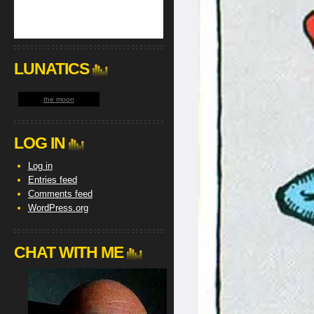
LUNATICS
the moon
LOG IN
Log in
Entries feed
Comments feed
WordPress.org
CHAT WITH ME