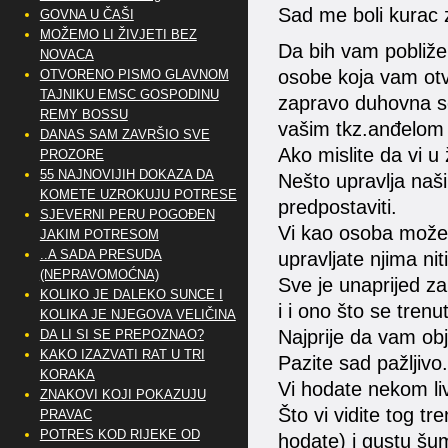
Sad me boli kurac 
GOVNA U ČAŠI
MOŽEMO LI ŽIVJETI BEZ
Da bih vam pobliže
NOVACA
osobe koja vam otv
OTVORENO PISMO GLAVNOM
TAJNIKU EMSC GOSPODINU
zapravo duhovna s
REMY BOSSU
vašim tkz.anđelom
DANAS SAM ZAVRŠIO SVE
Ako mislite da vi u
PROZORE
55 NAJNOVIJIH DOKAZA DA
Nešto upravlja naš
KOMETE UZROKUJU POTRESE
predpostaviti.
SJEVERNI PERU POGOĐEN
Vi kao osoba možet
JAKIM POTRESOM
..A SADA PRESUDA
upravljate njima nit
(NEPRAVOMOĆNA)
Sve je unaprijed za
KOLIKO JE DALEKO SUNCE I
i i ono što se tren
KOLIKA JE NJEGOVA VELIČINA
Najprije da vam o
DA LI SI SE PREPOZNAO?
KAKO IZAZVATI RAT U TRI
Pazite sad pažljivo.
KORAKA
Vi hodate nekom li
ZNAKOVI KOJI POKAZUJU
Što vi vidite tog tr
PRAVAC
POTRES KOD RIJEKE OD
hodate) i gustu šu