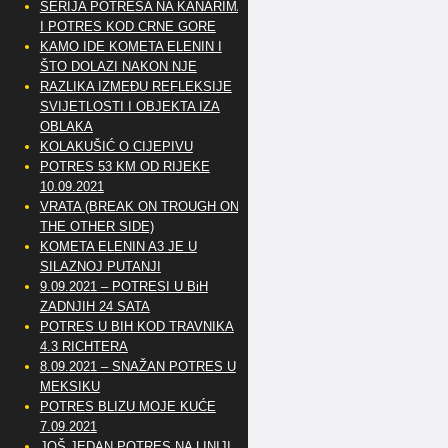
SERIJA POTRESA NA KANARIMA
I POTRES KOD CRNE GORE
KAMO IDE KOMETA ELENIN I
ŠTO DOLAZI NAKON NJE
RAZLIKA IZMEĐU REFLEKSIJE
SVIJETLOSTI I OBJEKTA IZA
OBLAKA
KOLAKUŠIĆ O CIJEPIVU
POTRES 53 KM OD RIJEKE
10.09.2021
VRATA (BREAK ON TROUGH ON
THE OTHER SIDE)
KOMETA ELENIN A3 JE U
SILAZNOJ PUTANJI
9.09.2021 – POTRESI U BiH
ZADNJIH 24 SATA
POTRES U BIH KOD TRAVNIKA
4.3 RICHTERA
8.09.2021 – SNAŽAN POTRES U
MEKSIKU
POTRES BLIZU MOJE KUĆE
7.09.2021
JOŠ JEDAN POTRES NA LINIJI