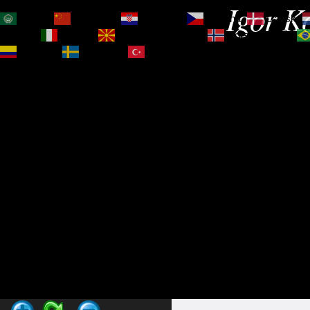
Igor Ko
العربية
简体中文
Hrvatski
Čeština‎
Dansk
Magyar
Italiano
Македонски јазик
Norsk bokmål
Español
Svenska
Türkçe