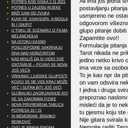
Ali ima još jedna s
POTRES KOD SISKA 2.11.2021
postavljanju pitanja
POTRES U ZALEĐU RIJEKE
BRŽI SAM OD ZVUKA
usmjereno ne ostav
KUVA SE JUVA/SUPA, A MOGLA
odgovorom višeznač
BI I ISKIPIT
glupo pitanje dobiti
U TOKU JE SCENARIJ IZ FILMA
MELANCHOLIA
Zapamtite ovo!!
NA ISTOKU KASNO
Formulacija pitanja 
POSLIJEPODNE SAKRIVAJU
Tarot nikada ne pr
DIVA NAD HORIZONTOM
KAD MISLIŠ DA SI VIDIO SVE
jedino netko krivo 
IDIOTARIJE – POJAVI SE NOVA,..
ima veze sa osobo
JOŠ VEĆA
To je kao npr da p
VRHUNAC LJUDSKE GLUPOSTI
on vam odsvira ne
KOJOJ SE NE VIDI KRAJ MOŽE
VEĆ I SUTRA BITI JOŠ VEĆI
I jedna i druga svir
GLOBALNO ZAGRIJAVANJE KOSI
prepoznao naslonv
SE SA ZAKONIMA FIZIKE
misleći da je to ne
NOVA PRIVREMENA TABLICA
POTRESA 10 / 21
tu pjesmu koju ste g
IN MEMORIAM: BRANKO
Nije gitara svirala 
BERKOVIĆ
Nemojte raditi Taro
OVO JE PRAVA ENIGMA