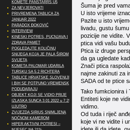
KOMETE PANSTARRS U5
Šuma je pred vama 
ZA NEVJEROVATI
U isto vrijeme izna
PRIVREMENA TABLICA ZA
JANUAR 2022
Pazite u isto vrijeme
PARADOX ĐOKOVIĆ
livadu, gustu šumu a
INTERVIEW
pozicije ne vidite. 
KINESKI POTRES, PUCNJAVA I
ptica vidi vašu bud
ZDRAVA PAMET
POGLEDAJTE KOLIČINU
Ptica iz druge pers
SNIJEGA KOJA JE PALA ŠIROM
da ga ugledate kad
SVIJETA
Znači ptica raspola
KOMETA PALOMAR UDARILA
TURSKU SA 5.2 RICHTERA
najme zakinuti za i
TABLICE HRVATSKE SLOVENIJE
SADA od te ptice s
I BIH SE POTPUNO VREMENSKI
PODUDARAJU
Tako fumkcionira i 
OBJEKT KOJI SE VIDIO PRIJE
Entiteti koje ne vi
IZLASKA SUNCA 3.01.2022 u 7:25
vidimo.
UJUTRO
ZVIJEZDA SIRIUS SNIMLJENA
Od tuda i riječ anđ
NOĆNOM KAMEROM
koje vi ne vidite i
HIPER AKTIVNI POTRESI –
idete ili da idete, 
MJESEC NA 21%