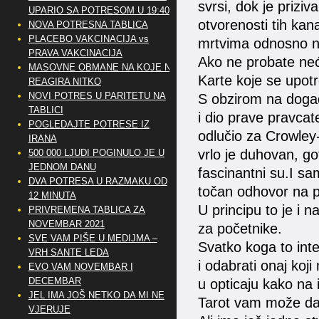
svrsi, dok je prizi
UPARIO SA POTRESOM U 19:40
otvorenosti tih kan
NOVA POTRESNA TABLICA
PLACEBO VAKCINACIJA vs
mrtvima odnosno n
PRAVA VAKCINACIJA
Ako ne probate neće
MASOVNE OBMANE NA KOJE NE
Karte koje se upotr
REAGIRA NITKO
NOVI POTRES U PARITETU NA
S obzirom na događa
TABLICI
i dio prave pravca
POGLEDAJTE POTRESE IZ
odlučio za Crowley-e
IRANA
vrlo je duhovan, g
500 000 LJUDI POGINULO JE U
JEDNOM DANU
fascinantni su.I s
DVA POTRESA U RAZMAKU OD
točan odhovor na pi
12 MINUTA
U principu to je i n
PRIVREMENA TABLICA ZA
NOVEMBAR 2021
za početnike.
SVE VAM PIŠE U MEDIJMA –
Svatko koga to inter
VRH SANTE LEDA
i odabrati onaj koj
EVO VAM NOVEMBAR I
DECEMBAR
u opticaju kako na 
JEL IMA JOŠ NETKO DA MI NE
Tarot vam može dat
VJERUJE