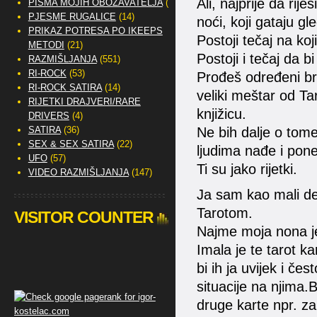
Ali, najprije da rije
PISMA MOJIH OBOŽAVATELJA
(2)
PJESME RUGALICE
(14)
noći, koji gataju g
PRIKAZ POTRESA PO IKEEPS
Postoji tečaj na koj
METODI
(21)
Postoji i tečaj da b
RAZMIŠLJANJA
(551)
RI-ROCK
(53)
Prođeš određeni bro
RI-ROCK SATIRA
(14)
veliki meštar od T
RIJETKI DRAJVERI/RARE
knjižicu.
DRIVERS
(4)
SATIRA
(36)
Ne bih dalje o tome
SEX & SEX SATIRA
(22)
ljudima nađe i pone
UFO
(57)
Ti su jako rijetki.
VIDEO RAZMIŠLJANJA
(147)
Ja sam kao mali deč
Tarotom.
VISITOR COUNTER
Najme moja nona je
Imala je te tarot ka
bi ih ja uvijek i č
situacije na njima.B
druge karte npr. za B