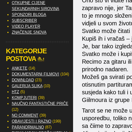
Ono što vi vidite na 
OTKUPNE CIJENE
zapravo nije, jer T
SEKUNDARNIH SIROVINA
SPONZORI BLOGA
to je mnogo složenij
SUBSCRIBER
vidjeli u svom život
VIDEO PLAYER
Svatko može čitati 
ZNAČENJE SNOVA
Kupiš ih i vračaš – je
Je, bar tako izgled
KATEGORIJE
Svatko može i kupiti g
POSTOVA
Recimo za gitaru il
ANKETE
(14)
prirodno nadaren.
DOKUMENTARNI FILMOVI
(104)
Možeš ga svirati po
DOWNLOAD
(23)
otisnutim partitura
GALERIJA SLIKA
(10)
susjeda kako tuli i
HTZ
(5)
KOMPJUTERI
(39)
Giilmoura iz grupe P
NAUČNO FANTASTIČNE PRIČE
(12)
Tarot se ne može us
NO COMMENT
(39)
usporedbu, toliko 
OBAVIJESTI I RAZNO
(199)
sa čiime to zapravo
PARANORMALNO
(87)