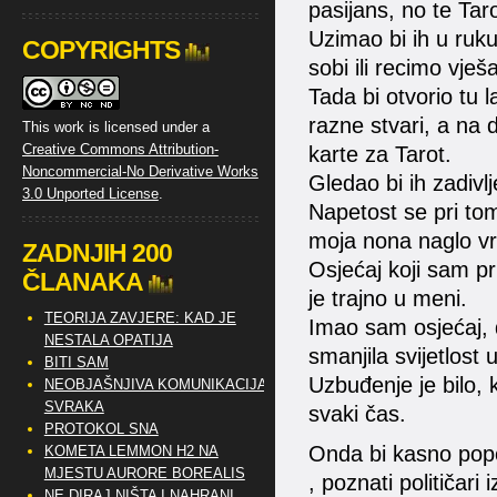
pasijans, no te Tar
Uzimao bi ih u ruku
COPYRIGHTS
sobi ili recimo vješ
Tada bi otvorio tu l
razne stvari, a na d
This work is licensed under a
Creative Commons Attribution-
karte za Tarot.
Noncommercial-No Derivative Works
Gledao bi ih zadivl
3.0 Unported License
.
Napetost se pri tom
moja nona naglo vra
ZADNJIH 200
Osjećaj koji sam p
ČLANAKA
je trajno u meni.
TEORIJA ZAVJERE: KAD JE
Imao sam osjećaj, 
NESTALA OPATIJA
smanjila svijetlost
BITI SAM
Uzbuđenje je bilo,
NEOBJAŠNJIVA KOMUNIKACIJA
SVRAKA
svaki čas.
PROTOKOL SNA
Onda bi kasno popodn
KOMETA LEMMON H2 NA
MJESTU AURORE BOREALIS
, poznati političari 
NE DIRAJ NIŠTA I NAHRANI