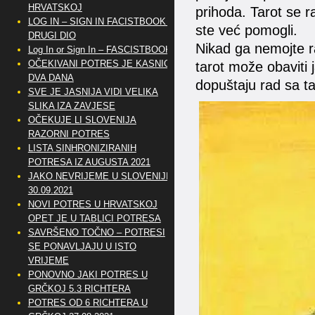
HRVATSKOJ
prihoda. Tarot se rad
LOG IN – SIGN IN FACISTBOOK –
ste već pomogli.
DRUGI DIO
Nikad ga nemojte ra
Log In or Sign In – FASCISTBOOK
OČEKIVANI POTRES JE KASNIO
tarot može obaviti j
DVA DANA
dopuštaju rad sa ta
SVE JE JASNIJA VIDI VELIKA
SLIKA IZA ZAVJESE
OČEKUJE LI SLOVENIJA
RAZORNI POTRES
LISTA SINHRONIZIRANIH
POTRESA IZ AUGUSTA 2021
JAKO NEVRIJEME U SLOVENIJI
30.09.2021
NOVI POTRES U HRVATSKOJ
OPET JE U TABLICI POTRESA
SAVRŠENO TOČNO – POTRESI
SE PONAVLJAJU U ISTO
VRIJEME
PONOVNO JAKI POTRES U
GRČKOJ 5.3 RICHTERA
POTRES OD 6 RICHTERA U