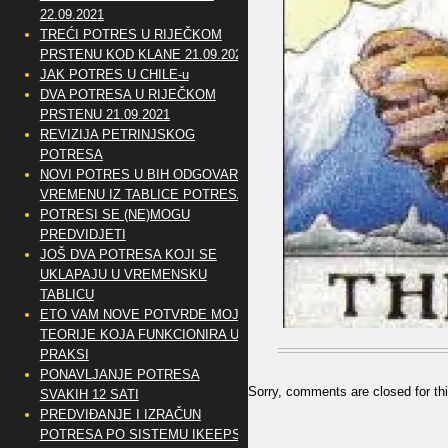
22.09.2021
TREĆI POTRES U RIJEČKOM
PRSTENU KOD KLANE 21.09.2021
JAK POTRES U CHILE-u
DVA POTRESA U RIJEČKOM
PRSTENU 21.09.2021
REVIZIJA PETRINJSKOG
POTRESA
NOVI POTRES U BIH ODGOVARA
VREMENU IZ TABLICE POTRESA
POTRESI SE (NE)MOGU
PREDVIDJETI
JOŠ DVA POTRESA KOJI SE
UKLAPAJU U VREMENSKU
TABLICU
ETO VAM NOVE POTVRDE MOJE
TEORIJE KOJA FUNKCIONIRA U
PRAKSI
PONAVLJANJE POTRESA
Sorry, comments are closed for thi
SVAKIH 12 SATI
PREDVIĐANJE I IZRAČUN
POTRESA PO SISTEMU IKEEPS