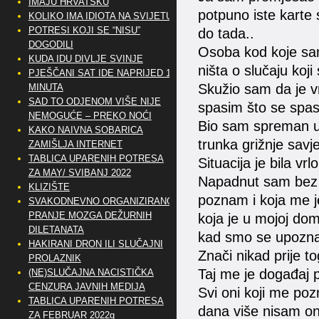
IMAJU HRVATSKU
potpuno iste karte
KOLIKO IMA IDIOTA NA SVIJETU?
POTRESI KOJI SE “NISU”
do tada..
DOGODILI
Osoba kod koje sam
KUDA IDU DIVLJE SVINJE
ništa o slučaju koji
PJEŠČANI SAT IDE NAPRIJED 10
Skužio sam da je v
MINUTA
SAD TO ODJENOM VIŠE NIJE
spasim što se spasi
NEMOGUĆE – PREKO NOĆI
Bio sam spreman ubi
KAKO NAIVNA SOBARICA
trunka grižnje savje
ZAMIŠLJA INTERNET
TABLICA UPARENIH POTRESA
Situacija je bila vrl
ZA MAY/ SVIBANJ 2022
Napadnut sam bez i
KLIZIŠTE
poznam i koja me j
SVAKODNEVNO ORGANIZIRANO
PRANJE MOZGA DEŽURNIH
koja je u mojoj dom
DILETANATA
kad smo se upoznali
HAKIRANI DRON ILI SLUČAJNI
Znači nikad prije to
PROLAZNIK
Taj me je događaj 
(NE)SLUČAJNA NACISTIČKA
CENZURA JAVNIH MEDIJA
Svi oni koji me poz
TABLICA UPARENIH POTRESA
dana više nisam ona
ZA FEBRUAR 2022g