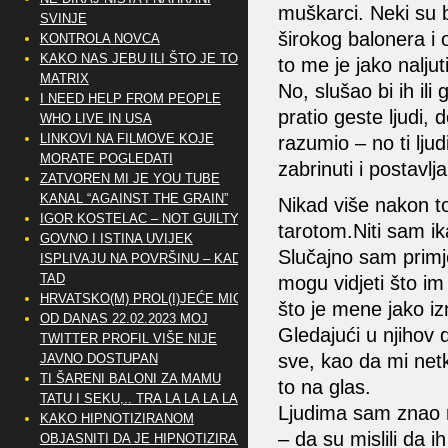
muškarci. Neki su b
SVINJE
širokog balonera i o
KONTROLA NOVCA
KAKO NAS JEBU ILI ŠTO JE TO
to me je jako naljuti
MATRIX
No, slušao bi ih ili
I NEED HELP FROM PEOPLE
pratio geste ljudi,
WHO LIVE IN USA
LINKOVI NA FILMOVE KOJE
razumio – no ti ljud
MORATE POGLEDATI
zabrinuti i postavl
ZATVOREN MI JE YOU TUBE
KANAL “AGAINST THE GRAIN”
Nikad više nakon t
IGOR KOSTELAC – NOT GUILTY
tarotom.Niti sam ika
GOVNO I ISTINA UVIJEK
Slučajno sam primje
ISPLIVAJU NA POVRŠINU – KAD
TAD
mogu vidjeti što im
HRVATSKO(M) PROL(I)JEĆE MIG
što je mene jako izne
OD DANAS 22.02.2023 MOJ
Gledajući u njihov 
TWITTER PROFIL VIŠE NIJE
sve, kao da mi netk
JAVNO DOSTUPAN
TI ŠARENI BALONI ZA MAMU
to na glas.
TATU I SEKU,.. TRA LA LA LA LA
Ljudima sam znao reć
KAKO HIPNOTIZIRANOM
– da su mislili da 
OBJASNITI DA JE HIPNOTIZIRAN