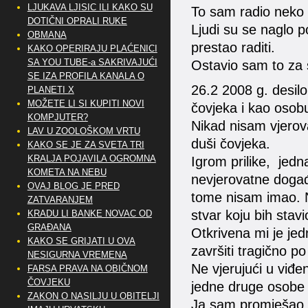
LJUKAVA LJISIC ILI KAKO SU
To sam radio neko v
DOTIČNI OPRALI RUKE
Ljudi su se naglo 
OBMANA
prestao raditi.
KAKO OPERIRAJU PLAĆENICI
SA YOU TUBE-a SAKRIVAJUĆI
Ostavio sam to za s
SE IZA PROFILA KANALA O
26.2 2008 g. desilo
PLANETI X
MOŽETE LI SI KUPITI NOVI
čovjeka i kao osobu
KOMPJUTER?
Nikad nisam vjerov
LAV U ZOOLOŠKOM VRTU
duši čovjeka.
KAKO SE JE ZA SVETA TRI
KRALJA POJAVILA OGROMNA
Igrom prilike, jedna
KOMETA NA NEBU
nevjerovatne događ
OVAJ BLOG JE PRED
tome nisam imao. 
ZATVARANJEM
stvar koju bih stavi
KRADU LI BANKE NOVAC OD
GRAĐANA
Otkrivena mi je jed
KAKO SE GRIJATI U OVA
završiti tragično p
NESIGURNA VREMENA
Ne vjerujući u viđe
FARSA PRAVA NA OBIČNOM
ČOVJEKU
jedne druge osobe k
ZAKON O NASILJU U OBITELJI
Ja sam promješao ka