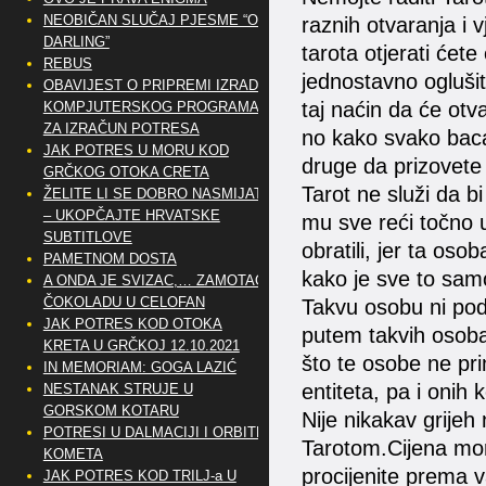
NEOBIČAN SLUČAJ PJESME “OH
raznih otvaranja i 
DARLING”
tarota otjerati ćete
REBUS
jednostavno oglušit
OBAVIJEST O PRIPREMI IZRADE
taj naćin da će otva
KOMPJUTERSKOG PROGRAMA
ZA IZRAČUN POTRESA
no kako svako baca
JAK POTRES U MORU KOD
druge da prizovete 
GRČKOG OTOKA CRETA
Tarot ne služi da bi
ŽELITE LI SE DOBRO NASMIJATI
– UKOPČAJTE HRVATSKE
mu sve reći točno 
SUBTITLOVE
obratili, jer ta oso
PAMETNOM DOSTA
kako je sve to sam
A ONDA JE SVIZAC,… ZAMOTAO
ČOKOLADU U CELOFAN
Takvu osobu ni pod 
JAK POTRES KOD OTOKA
putem takvih osoba,
KRETA U GRČKOJ 12.10.2021
što te osobe ne pri
IN MEMORIAM: GOGA LAZIĆ
entiteta, pa i onih k
NESTANAK STRUJE U
GORSKOM KOTARU
Nije nikakav grijeh 
POTRESI U DALMACIJI I ORBITE
Tarotom.Cijena mora
KOMETA
procijenite prema v
JAK POTRES KOD TRILJ-a U