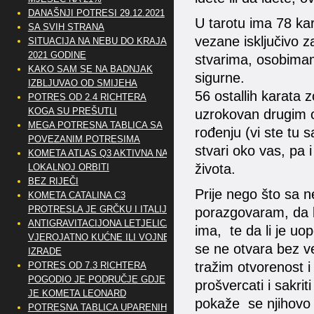
DANAŠNJI POTRESI 29.12.2021
U tarotu ima 78 ka
SA SVIH STRANA
vezane isključivo z
SITUACIJA NA NEBU DO KRAJA
2021 GODINE
stvarima, osobimam
KAKO SAM SE NA BADNJAK
sigurne.
IZBLJUVAO OD SMIJEHA
56 ostallih karata
POTRES OD 2.4 RICHTERA
KOGA SU PREŠUTLI
uzrokovan drugim o
MEGA POTRESNA TABLICA SA
rođenju (vi ste tu
POVEZANIM POTRESIMA
stvari oko vas, pa i
KOMETA ATLAS Q3 AKTIVNA NA
života.
LOKALNOJ ORBITI
BEZ RIJEČI
Prije nego što sa n
KOMETA CATALINA C3
PROTRESLA JE GRČKU I ITALIJU
porazgovaram, da bih
ANTIGRAVITACIJONA LETJELICA
ima, te da li je uo
VJEROJATNO KUĆNE ILI VOJNE
se ne otvara bez v
IZRADE
tražim otvorenost 
POTRES OD 7.3 RICHTERA
POGODIO JE PODRUČJE GDJE
prošvercati i sakri
JE KOMETA LEONARD
pokaže se njihovo p
POTRESNA TABLICA UPARENIH