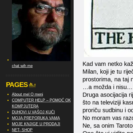
Kad vam netko kaže 
chat wih me
Milan, koji je tu ri
prostorima, na taj 
PAGES
…a možda i nisu…
Druga asocijacija r
About me| O meni
COMPUTER HELP – POMOĆ OKO
što na televiziji k
KOMPJUTERA
proriču sudbinu i od
DUHOVI U VAŠOJ KUĆI
No moram vas razoč
MOJA PREPORUKA VAMA
MOJE KNJIGE U PRODAJI
Ne, sa onim Taroto
NET- SHOP