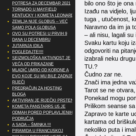
bilo ono što je ona 
POTRESA ZA DECEMBAR 2021
TORNADO U MAYFIELD
Izađu na vidjelo, l
KENTUCKY I KOMETA LEONARD
tuga , utučenost, k
ZEMLJA NIJE GLOBUS – VEĆ
Naravno da im ja to
SAMO POLA GLOBUSA
OVO SU POTRESI U PRVIH 9
– ali nisu, lagali su 
DANA U DECEMBRU
Svaku kartu koju i
JUTARNJA IDILA
odgovoriti na pitanj
POGLEDAJTE!!!!
izabrali neku drugu
SEIZMOLOŠKA AKTIVNOST JE
VEĆA OD PRIKAZANE
TU.?
MLADIĆ UMRO OD KORONE A
Čudno zar ne.
EVO KOJE SU MU BILE ZADNJE
Znači ima jedna va
RIJEČI
PREDRAČUN ZA HOSTING
Tarot se ne otvara
BLOGA
Ponekad mogu pomo
AKTIVIRAN JE RIJEČKI PRSTEN
Prilikom seanse sa
KOMETA PANSTARRS U5 JE
ODMAH PORED POPLAVLJENIH
Zapravo te karte uo
PODRUČJA
kartama od briškule
A SADA – ŠMINKA !!!
nekoliko puta i imal
PIRAMIDA U FRANCUSKOJ