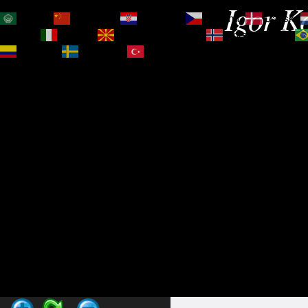
Igor Ko
العربية
简体中文
Hrvatski
Čeština‎
Dansk
Magyar
Italiano
Македонски јазик
Norsk bokmål
Español
Svenska
Türkçe