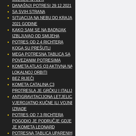
DANAŠNJI POTRESI 29.12.2021
SA SVIH STRANA
SITUACIJA NA NEBU DO KRAJA
2021 GODINE
KAKO SAM SE NA BADNJAK
IZBLJUVAO OD SMIJEHA
POTRES OD 2.4 RICHTERA
KOGA SU PREŠUTLI
MEGA POTRESNA TABLICA SA
POVEZANIM POTRESIMA
KOMETA ATLAS Q3 AKTIVNA NA
LOKALNOJ ORBITI
BEZ RIJEČI
KOMETA CATALINA C3
PROTRESLA JE GRČKU I ITALIJU
ANTIGRAVITACIJONA LETJELICA
VJEROJATNO KUĆNE ILI VOJNE
IZRADE
POTRES OD 7.3 RICHTERA
POGODIO JE PODRUČJE GDJE
JE KOMETA LEONARD
POTRESNA TABLICA UPARENIH