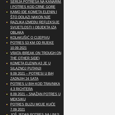
SERIJA POTRESA NA KANARIMA
I POTRES KOD CRNE GORE
KAMO IDE KOMETA ELENIN I
ŠTO DOLAZI NAKON NJE
RAZLIKA IZMEĐU REFLEKSIJE
SVIJETLOSTI I OBJEKTA IZA
OBLAKA
KOLAKUŠIĆ O CIJEPIVU
POTRES 53 KM OD RIJEKE
10.09.2021
VRATA (BREAK ON TROUGH ON
THE OTHER SIDE)
KOMETA ELENIN A3 JE U
SILAZNOJ PUTANJI
9.09.2021 – POTRESI U BiH
ZADNJIH 24 SATA
POTRES U BIH KOD TRAVNIKA
4.3 RICHTERA
8.09.2021 – SNAŽAN POTRES U
MEKSIKU
POTRES BLIZU MOJE KUĆE
7.09.2021
JOŠ JEDAN POTRES NA LINIJI