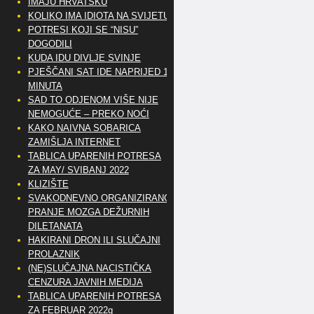
IMAJU HRVATSKU
KOLIKO IMA IDIOTA NA SVIJETU?
POTRESI KOJI SE “NISU”
DOGODILI
KUDA IDU DIVLJE SVINJE
PJEŠČANI SAT IDE NAPRIJED 10
MINUTA
SAD TO ODJENOM VIŠE NIJE
NEMOGUĆE – PREKO NOĆI
KAKO NAIVNA SOBARICA
ZAMIŠLJA INTERNET
TABLICA UPARENIH POTRESA
ZA MAY/ SVIBANJ 2022
KLIZIŠTE
SVAKODNEVNO ORGANIZIRANO
PRANJE MOZGA DEŽURNIH
DILETANATA
HAKIRANI DRON ILI SLUČAJNI
PROLAZNIK
(NE)SLUČAJNA NACISTIČKA
CENZURA JAVNIH MEDIJA
TABLICA UPARENIH POTRESA
ZA FEBRUAR 2022g