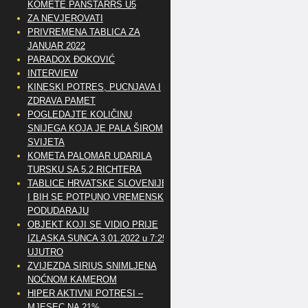
KOMETE PANSTARRS U5
ZA NEVJEROVATI
PRIVREMENA TABLICA ZA
JANUAR 2022
PARADOX ĐOKOVIĆ
INTERVIEW
KINESKI POTRES, PUCNJAVA I
ZDRAVA PAMET
POGLEDAJTE KOLIČINU
SNIJEGA KOJA JE PALA ŠIROM
SVIJETA
KOMETA PALOMAR UDARILA
TURSKU SA 5.2 RICHTERA
TABLICE HRVATSKE SLOVENIJE
I BIH SE POTPUNO VREMENSKI
PODUDARAJU
OBJEKT KOJI SE VIDIO PRIJE
IZLASKA SUNCA 3.01.2022 u 7:25
UJUTRO
ZVIJEZDA SIRIUS SNIMLJENA
NOĆNOM KAMEROM
HIPER AKTIVNI POTRESI –
MJESEC NA 21%