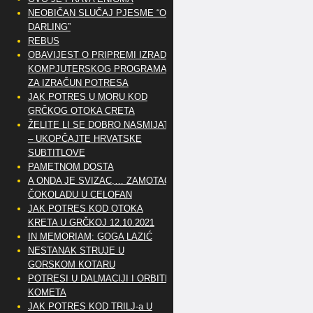
NEOBIČAN SLUČAJ PJESME “OH
DARLING”
REBUS
OBAVIJEST O PRIPREMI IZRADE
KOMPJUTERSKOG PROGRAMA
ZA IZRAČUN POTRESA
JAK POTRES U MORU KOD
GRČKOG OTOKA CRETA
ŽELITE LI SE DOBRO NASMIJATI
– UKOPČAJTE HRVATSKE
SUBTITLOVE
PAMETNOM DOSTA
A ONDA JE SVIZAC,… ZAMOTAO
ČOKOLADU U CELOFAN
JAK POTRES KOD OTOKA
KRETA U GRČKOJ 12.10.2021
IN MEMORIAM: GOGA LAZIĆ
NESTANAK STRUJE U
GORSKOM KOTARU
POTRESI U DALMACIJI I ORBITE
KOMETA
JAK POTRES KOD TRILJ-a U