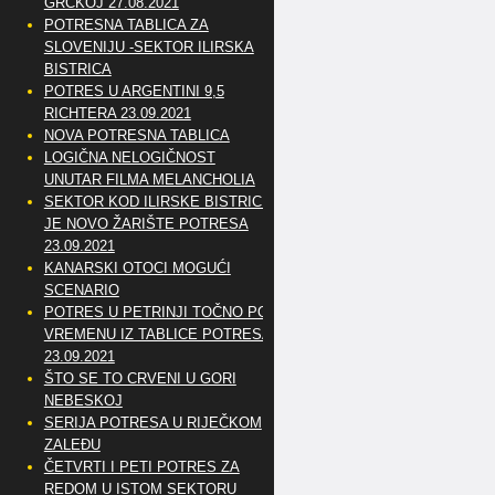
GRČKOJ 27.08.2021
POTRESNA TABLICA ZA
SLOVENIJU -SEKTOR ILIRSKA
BISTRICA
POTRES U ARGENTINI 9,5
RICHTERA 23.09.2021
NOVA POTRESNA TABLICA
LOGIČNA NELOGIČNOST
UNUTAR FILMA MELANCHOLIA
SEKTOR KOD ILIRSKE BISTRICE
JE NOVO ŽARIŠTE POTRESA
23.09.2021
KANARSKI OTOCI MOGUĆI
SCENARIO
POTRES U PETRINJI TOČNO PO
VREMENU IZ TABLICE POTRESA
23.09.2021
ŠTO SE TO CRVENI U GORI
NEBESKOJ
SERIJA POTRESA U RIJEČKOM
ZALEĐU
ČETVRTI I PETI POTRES ZA
REDOM U ISTOM SEKTORU