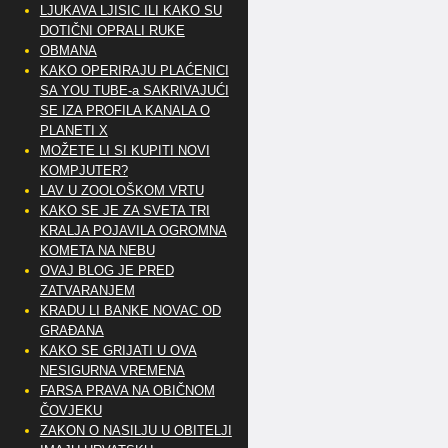
LJUKAVA LJISIC ILI KAKO SU
DOTIČNI OPRALI RUKE
OBMANA
KAKO OPERIRAJU PLAĆENICI
SA YOU TUBE-a SAKRIVAJUĆI
SE IZA PROFILA KANALA O
PLANETI X
MOŽETE LI SI KUPITI NOVI
KOMPJUTER?
LAV U ZOOLOŠKOM VRTU
KAKO SE JE ZA SVETA TRI
KRALJA POJAVILA OGROMNA
KOMETA NA NEBU
OVAJ BLOG JE PRED
ZATVARANJEM
KRADU LI BANKE NOVAC OD
GRAĐANA
KAKO SE GRIJATI U OVA
NESIGURNA VREMENA
FARSA PRAVA NA OBIČNOM
ČOVJEKU
ZAKON O NASILJU U OBITELJI