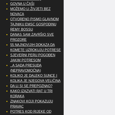
GOVNA U ČAŠI
MOŽEMO LI ŽIVJETI BEZ
NOVACA
OTVORENO PISMO GLAVNOM
TAJNIKU EMSC GOSPODINU
REMY BOSSU
DANAS SAM ZAVRŠIO SVE
PROZORE
55 NAJNOVIJIH DOKAZA DA
KOMETE UZROKUJU POTRESE
SJEVERNI PERU POGOĐEN
JAKIM POTRESOM
..A SADA PRESUDA
(NEPRAVOMOĆNA)
KOLIKO JE DALEKO SUNCE I
KOLIKA JE NJEGOVA VELIČINA
DA LI SI SE PREPOZNAO?
KAKO IZAZVATI RAT U TRI
KORAKA
ZNAKOVI KOJI POKAZUJU
PRAVAC
POTRES KOD RIJEKE OD