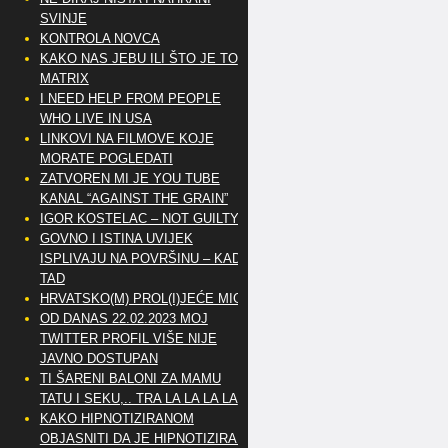
SVINJE
KONTROLA NOVCA
KAKO NAS JEBU ILI ŠTO JE TO
MATRIX
I NEED HELP FROM PEOPLE
WHO LIVE IN USA
LINKOVI NA FILMOVE KOJE
MORATE POGLEDATI
ZATVOREN MI JE YOU TUBE
KANAL “AGAINST THE GRAIN”
IGOR KOSTELAC – NOT GUILTY
GOVNO I ISTINA UVIJEK
ISPLIVAJU NA POVRŠINU – KAD
TAD
HRVATSKO(M) PROL(I)JEĆE MIG
OD DANAS 22.02.2023 MOJ
TWITTER PROFIL VIŠE NIJE
JAVNO DOSTUPAN
TI ŠARENI BALONI ZA MAMU
TATU I SEKU,.. TRA LA LA LA LA
KAKO HIPNOTIZIRANOM
OBJASNITI DA JE HIPNOTIZIRAN