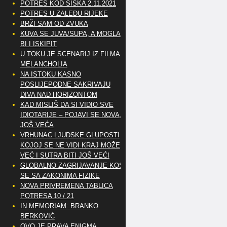
POTRES KOD SISKA 2.11.2021
POTRES U ZALEĐU RIJEKE
BRŽI SAM OD ZVUKA
KUVA SE JUVA/SUPA, A MOGLA
BI I ISKIPIT
U TOKU JE SCENARIJ IZ FILMA
MELANCHOLIA
NA ISTOKU KASNO
POSLIJEPODNE SAKRIVAJU
DIVA NAD HORIZONTOM
KAD MISLIŠ DA SI VIDIO SVE
IDIOTARIJE – POJAVI SE NOVA,..
JOŠ VEĆA
VRHUNAC LJUDSKE GLUPOSTI
KOJOJ SE NE VIDI KRAJ MOŽE
VEĆ I SUTRA BITI JOŠ VEĆI
GLOBALNO ZAGRIJAVANJE KOSI
SE SA ZAKONIMA FIZIKE
NOVA PRIVREMENA TABLICA
POTRESA 10 / 21
IN MEMORIAM: BRANKO
BERKOVIĆ
OVO JE PRAVA ENIGMA