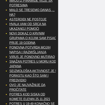
IMAJU LI PIRAMIDE VEZE SA
POTRESIMA
MALO SE TRESEMO DANAS ,..
HA?
ASTEROIDI NE POSTOJE
HVALA VAM OD SRCA NA
UKAZANOJ POMOĆI
NOVI DOKAZ O KRVNIM
GRUPAMA O KOJIM SAM PISAO
PRIJE 19 GODINA
PONOVNA POTVRDA MOJIH
NAPISA I RAZMIŠLJANJA
VIRUS JE PONOVNO MUTIRAO
SNAŽAN POTRES U MORU KOD
JAPANA
SEIZMOLOŠKA AKTIVNOST JE U
PORASTU KAO ŠTO SAM I
PREDVIDIO
OVO JE NAJVAŽNIJE DA
PROČITATE
POTRES KOD SISKA OD
KOMETE ELENIN 25.11.2021
POTRES U 19:49 KONAČNO SE