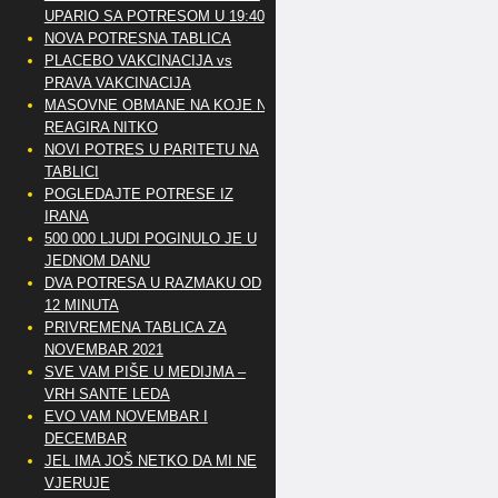
UPARIO SA POTRESOM U 19:40
NOVA POTRESNA TABLICA
PLACEBO VAKCINACIJA vs
PRAVA VAKCINACIJA
MASOVNE OBMANE NA KOJE NE
REAGIRA NITKO
NOVI POTRES U PARITETU NA
TABLICI
POGLEDAJTE POTRESE IZ
IRANA
500 000 LJUDI POGINULO JE U
JEDNOM DANU
DVA POTRESA U RAZMAKU OD
12 MINUTA
PRIVREMENA TABLICA ZA
NOVEMBAR 2021
SVE VAM PIŠE U MEDIJMA –
VRH SANTE LEDA
EVO VAM NOVEMBAR I
DECEMBAR
JEL IMA JOŠ NETKO DA MI NE
VJERUJE