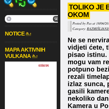
TOLIKO JE B
OKOM
Posted by Pas at 18/06/20
Category:
RAZMIŠLJANJ
NOTICE
Ne se nervir
vidjeti ćete, 
MAPA AKTIVNIH
pisao istinu
VULKANA
mogu vam reć
[
enlarge
]
potpuno beziz
rezali timela
izlaz sunca, 
gasili kamere
nekoliko dan
Kamera u Pos