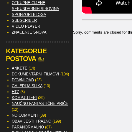
OTKUPNE CIJENE
SEKUNDARNIH SIROVINA
SPONZORI BLOGA
SUBSCRIBER
VIDEO PLAYER
ZNAČENJE SNOVA
Sorry, comments are closed for thi
KATEGORIJE
POSTOVA
ANKETE
(14)
DOKUMENTARNI FILMOVI
(104)
DOWNLOAD
(23)
GALERIJA SLIKA
(10)
HTZ
(5)
KOMPJUTERI
(39)
NAUČNO FANTASTIČNE PRIČE
(12)
NO COMMENT
(39)
OBAVIJESTI I RAZNO
(199)
PARANORMALNO
(87)