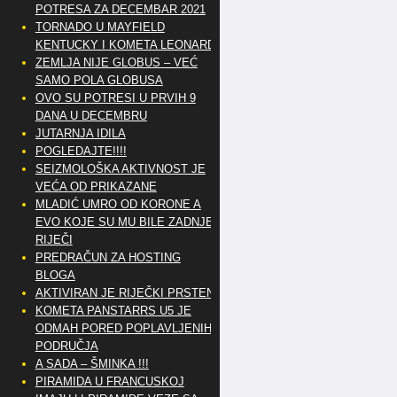
POTRESA ZA DECEMBAR 2021
TORNADO U MAYFIELD
KENTUCKY I KOMETA LEONARD
ZEMLJA NIJE GLOBUS – VEĆ
SAMO POLA GLOBUSA
OVO SU POTRESI U PRVIH 9
DANA U DECEMBRU
JUTARNJA IDILA
POGLEDAJTE!!!!
SEIZMOLOŠKA AKTIVNOST JE
VEĆA OD PRIKAZANE
MLADIĆ UMRO OD KORONE A
EVO KOJE SU MU BILE ZADNJE
RIJEČI
PREDRAČUN ZA HOSTING
BLOGA
AKTIVIRAN JE RIJEČKI PRSTEN
KOMETA PANSTARRS U5 JE
ODMAH PORED POPLAVLJENIH
PODRUČJA
A SADA – ŠMINKA !!!
PIRAMIDA U FRANCUSKOJ