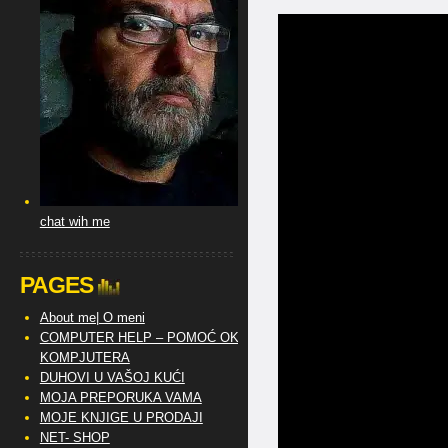
chat wih me
PAGES
About me| O meni
COMPUTER HELP – POMOĆ OKO
KOMPJUTERA
DUHOVI U VAŠOJ KUĆI
MOJA PREPORUKA VAMA
MOJE KNJIGE U PRODAJI
NET- SHOP