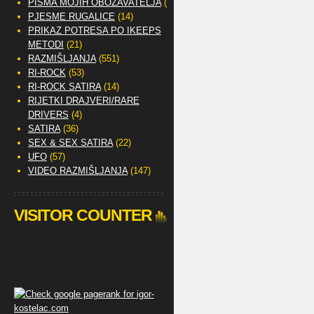
PISMA MOJIH OBOŽAVATELJA
(2)
PJESME RUGALICE
(14)
PRIKAZ POTRESA PO IKEEPS
METODI
(21)
RAZMIŠLJANJA
(551)
RI-ROCK
(53)
RI-ROCK SATIRA
(14)
RIJETKI DRAJVERI/RARE
DRIVERS
(4)
SATIRA
(36)
SEX & SEX SATIRA
(22)
UFO
(57)
VIDEO RAZMIŠLJANJA
(147)
VISITOR COUNTER