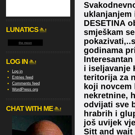
Svakodnevno 
uklanjanjem 
DESETINA ob
LUNATICS
smješkam se, 
pokazivati,.
the moon
godinama pri
Interesantan
LOG IN
i iseljavanje
Log in
teritorija za
Entries feed
Comments feed
koji novcem 
WordPress.org
nekretnine, h
odvijati sve 
CHAT WITH ME
hrabrih i glup
još uvijek vj
Sitt and wait