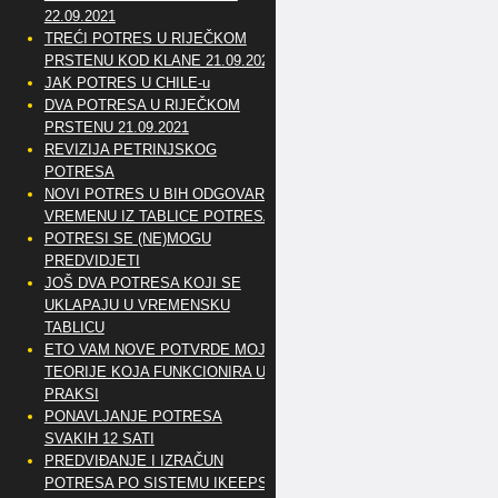
22.09.2021
TREĆI POTRES U RIJEČKOM
PRSTENU KOD KLANE 21.09.2021
JAK POTRES U CHILE-u
DVA POTRESA U RIJEČKOM
PRSTENU 21.09.2021
REVIZIJA PETRINJSKOG
POTRESA
NOVI POTRES U BIH ODGOVARA
VREMENU IZ TABLICE POTRESA
POTRESI SE (NE)MOGU
PREDVIDJETI
JOŠ DVA POTRESA KOJI SE
UKLAPAJU U VREMENSKU
TABLICU
ETO VAM NOVE POTVRDE MOJE
TEORIJE KOJA FUNKCIONIRA U
PRAKSI
PONAVLJANJE POTRESA
SVAKIH 12 SATI
PREDVIĐANJE I IZRAČUN
POTRESA PO SISTEMU IKEEPS