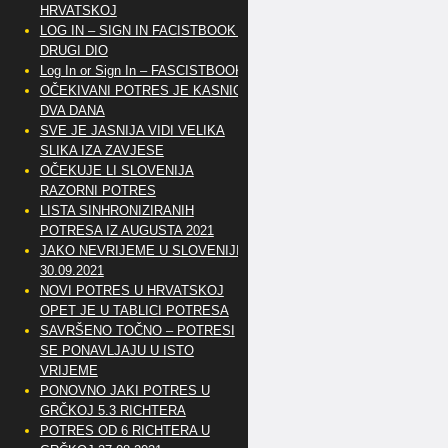
HRVATSKOJ
LOG IN – SIGN IN FACISTBOOK –
DRUGI DIO
Log In or Sign In – FASCISTBOOK
OČEKIVANI POTRES JE KASNIO
DVA DANA
SVE JE JASNIJA VIDI VELIKA
SLIKA IZA ZAVJESE
OČEKUJE LI SLOVENIJA
RAZORNI POTRES
LISTA SINHRONIZIRANIH
POTRESA IZ AUGUSTA 2021
JAKO NEVRIJEME U SLOVENIJI
30.09.2021
NOVI POTRES U HRVATSKOJ
OPET JE U TABLICI POTRESA
SAVRŠENO TOČNO – POTRESI
SE PONAVLJAJU U ISTO
VRIJEME
PONOVNO JAKI POTRES U
GRČKOJ 5.3 RICHTERA
POTRES OD 6 RICHTERA U