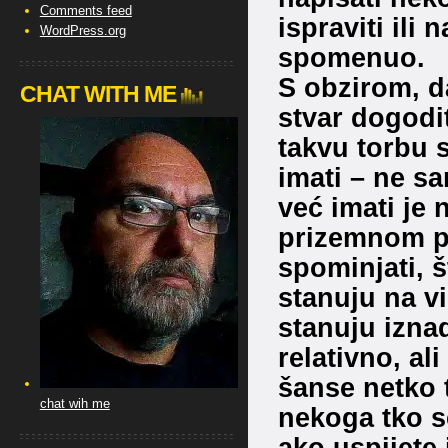
Comments feed
ispraviti ili
WordPress.org
spomenuo.
S obzirom, d
CHAT WITH ME
stvar dogodit
takvu torbu 
imati – ne sa
već imati je
prizemnom pro
spominjati, š
stanuju na vi
stanuju izna
relativno, al
šanse netko 
chat wih me
nekoga tko se
ako uspijete 