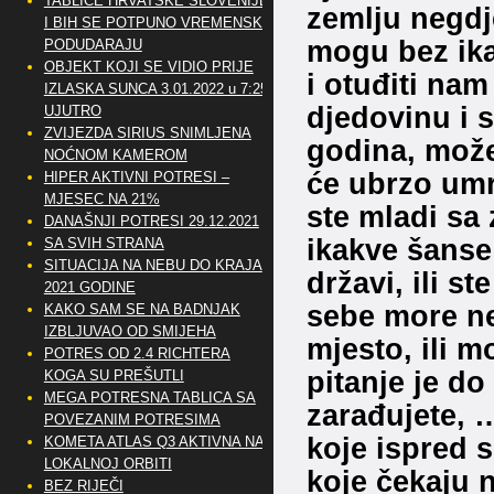
TABLICE HRVATSKE SLOVENIJE
zemlju negdje
I BIH SE POTPUNO VREMENSKI
mogu bez ika
PODUDARAJU
OBJEKT KOJI SE VIDIO PRIJE
i otuđiti na
IZLASKA SUNCA 3.01.2022 u 7:25
djedovinu i s
UJUTRO
ZVIJEZDA SIRIUS SNIMLJENA
godina, može
NOĆNOM KAMEROM
će ubrzo umrij
HIPER AKTIVNI POTRESI –
MJESEC NA 21%
ste mladi sa 
DANAŠNJI POTRESI 29.12.2021
ikakve šanse 
SA SVIH STRANA
SITUACIJA NA NEBU DO KRAJA
državi, ili s
2021 GODINE
sebe more ne
KAKO SAM SE NA BADNJAK
IZBLJUVAO OD SMIJEHA
mjesto, ili m
POTRES OD 2.4 RICHTERA
pitanje je do
KOGA SU PREŠUTLI
MEGA POTRESNA TABLICA SA
zarađujete, …
POVEZANIM POTRESIMA
koje ispred 
KOMETA ATLAS Q3 AKTIVNA NA
LOKALNOJ ORBITI
koje čekaju n
BEZ RIJEČI