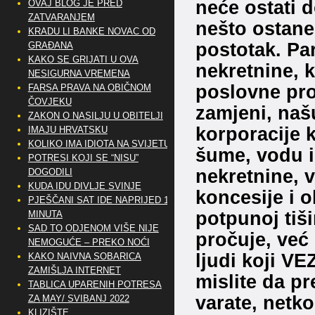
neće ostati d
OVAJ BLOG JE PRED
ZATVARANJEM
nešto ostane
KRADU LI BANKE NOVAC OD
postotak. Par
GRAĐANA
KAKO SE GRIJATI U OVA
nekretnine, k
NESIGURNA VREMENA
poslovne pro
FARSA PRAVA NA OBIČNOM
ČOVJEKU
zamjeni, našu
ZAKON O NASILJU U OBITELJI
korporacije 
IMAJU HRVATSKU
KOLIKO IMA IDIOTA NA SVIJETU?
šume, vodu i
POTRESI KOJI SE “NISU”
nekretnine, 
DOGODILI
KUDA IDU DIVLJE SVINJE
koncesije i o
PJEŠČANI SAT IDE NAPRIJED 10
potpunoj tiši
MINUTA
SAD TO ODJENOM VIŠE NIJE
pročuje, već
NEMOGUĆE – PREKO NOĆI
ljudi koji V
KAKO NAIVNA SOBARICA
ZAMIŠLJA INTERNET
mislite da p
TABLICA UPARENIH POTRESA
varate, netko
ZA MAY/ SVIBANJ 2022
KLIZIŠTE