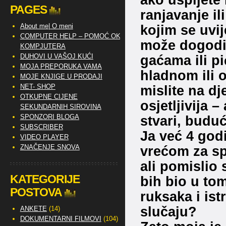
PAGES
ranjavanje il
About me| O meni
kojim se uvij
COMPUTER HELP – POMOĆ OKO
može dogoditi.
KOMPJUTERA
DUHOVI U VAŠOJ KUĆI
gaćama ili p
MOJA PREPORUKA VAMA
hladnom ili 
MOJE KNJIGE U PRODAJI
NET- SHOP
mislite na dj
OTKUPNE CIJENE
osjetljivija –
SEKUNDARNIH SIROVINA
SPONZORI BLOGA
stvari, buduć
SUBSCRIBER
Ja već 4 go
VIDEO PLAYER
ZNAČENJE SNOVA
vrećom za s
ali pomislio
KATEGORIJE
bih bio u tom
POSTOVA
ruksaka i ist
slučaju?
ANKETE
(14)
DOKUMENTARNI FILMOVI
(104)