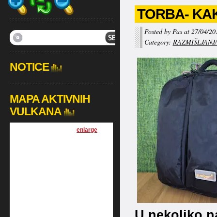
TORBA- KA
Posted by Pas at 27/04/20
Category:
RAZMIŠLJANJ
NOTICE
MAPA AKTIVNIH
VULKANA
[
enlarge
]
U nekoliko 