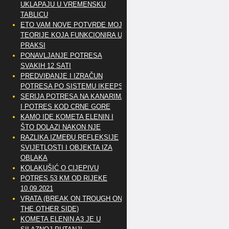
UKLAPAJU U VREMENSKU
TABLICU
ETO VAM NOVE POTVRDE MOJE
TEORIJE KOJA FUNKCIONIRA U
PRAKSI
PONAVLJANJE POTRESA
SVAKIH 12 SATI
PREDVIĐANJE I IZRAČUN
POTRESA PO SISTEMU IKEEPS
SERIJA POTRESA NA KANARIMA
I POTRES KOD CRNE GORE
KAMO IDE KOMETA ELENIN I
ŠTO DOLAZI NAKON NJE
RAZLIKA IZMEĐU REFLEKSIJE
SVIJETLOSTI I OBJEKTA IZA
OBLAKA
KOLAKUŠIĆ O CIJEPIVU
POTRES 53 KM OD RIJEKE
10.09.2021
VRATA (BREAK ON TROUGH ON
THE OTHER SIDE)
KOMETA ELENIN A3 JE U