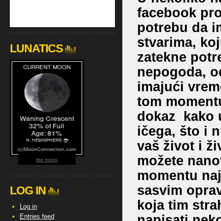
facebook prof
potrebu da i
stvarima, ko
LUNATICS
zatekne potr
nepogoda, od 
imajući vreme
tom momentu.
dokaz kako u
ičega, što i 
vaš život i ž
možete nanov
the moon
momentu najbi
sasvim oprav
LOG IN
koja tim str
Log in
napisati neko
Entries feed