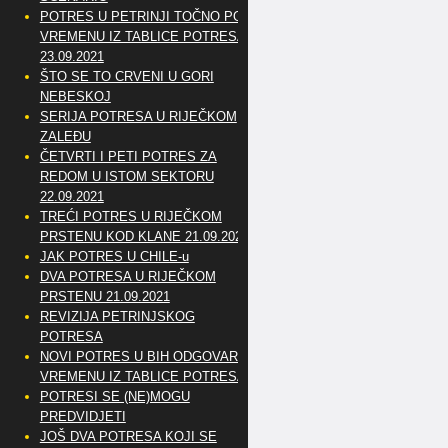
POTRES U PETRINJI TOČNO PO
VREMENU IZ TABLICE POTRESA
23.09.2021
ŠTO SE TO CRVENI U GORI
NEBESKOJ
SERIJA POTRESA U RIJEČKOM
ZALEĐU
ČETVRTI I PETI POTRES ZA
REDOM U ISTOM SEKTORU
22.09.2021
TREĆI POTRES U RIJEČKOM
PRSTENU KOD KLANE 21.09.2021
JAK POTRES U CHILE-u
DVA POTRESA U RIJEČKOM
PRSTENU 21.09.2021
REVIZIJA PETRINJSKOG
POTRESA
NOVI POTRES U BIH ODGOVARA
VREMENU IZ TABLICE POTRESA
POTRESI SE (NE)MOGU
PREDVIDJETI
JOŠ DVA POTRESA KOJI SE