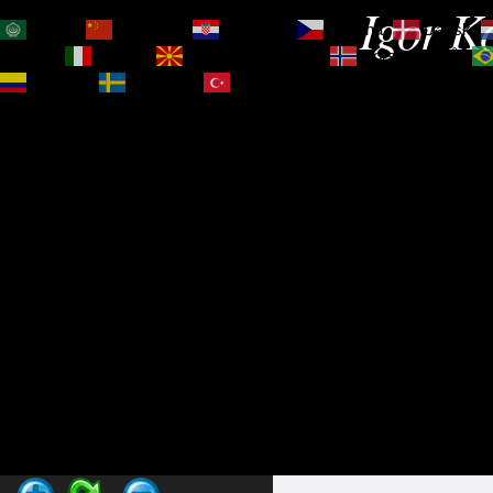
Igor Ko
العربية
简体中文
Hrvatski
Čeština‎
Dansk
Magyar
Italiano
Македонски јазик
Norsk bokmål
Español
Svenska
Türkçe