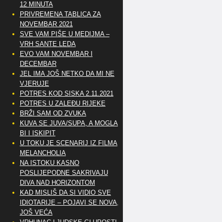
12 MINUTA
PRIVREMENA TABLICA ZA
NOVEMBAR 2021
SVE VAM PIŠE U MEDIJMA –
VRH SANTE LEDA
EVO VAM NOVEMBAR I
DECEMBAR
JEL IMA JOŠ NETKO DA MI NE
VJERUJE
POTRES KOD SISKA 2.11.2021
POTRES U ZALEĐU RIJEKE
BRŽI SAM OD ZVUKA
KUVA SE JUVA/SUPA, A MOGLA
BI I ISKIPIT
U TOKU JE SCENARIJ IZ FILMA
MELANCHOLIA
NA ISTOKU KASNO
POSLIJEPODNE SAKRIVAJU
DIVA NAD HORIZONTOM
KAD MISLIŠ DA SI VIDIO SVE
IDIOTARIJE – POJAVI SE NOVA,..
JOŠ VEĆA