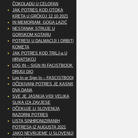
ČOKOLADU U CELOFAN
JAK POTRES KOD OTOKA
KRETA U GRČKOJ 12.10.2021
IN MEMORIAM: GOGA LAZIĆ
NESTANAK STRUJE U
GORSKOM KOTARU
POTRESI U DALMACIJI I ORBITE
KOMETA
JAK POTRES KOD TRILJ-a U
HRVATSKOJ
LOG IN – SIGN IN FACISTBOOK –
DRUGI DIO
Log In or Sign In – FASCISTBOOK
OČEKIVANI POTRES JE KASNIO
DVA DANA
SVE JE JASNIJA VIDI VELIKA
SLIKA IZA ZAVJESE
OČEKUJE LI SLOVENIJA
RAZORNI POTRES
LISTA SINHRONIZIRANIH
POTRESA IZ AUGUSTA 2021
JAKO NEVRIJEME U SLOVENIJI