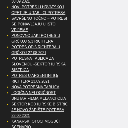
30.09.2021
NOVI POTRES U HRVATSKOJ
OPET JE U TABLICI POTRESA
SAVRŠENO TOČNO – POTRESI
SE PONAVLJAJU U ISTO
VRIJEME
PONOVNO JAKI POTRES U
GRČKOJ 5.3 RICHTERA
POTRES OD 6 RICHTERA U
GRČKOJ 27.08.2021
POTRESNA TABLICA ZA
SLOVENIJU -SEKTOR ILIRSKA
BISTRICA
POTRES U ARGENTINI 9,5
RICHTERA 23.09.2021
NOVA POTRESNA TABLICA
LOGIČNA NELOGIČNOST
UNUTAR FILMA MELANCHOLIA
SEKTOR KOD ILIRSKE BISTRICE
JE NOVO ŽARIŠTE POTRESA
23.09.2021
KANARSKI OTOCI MOGUĆI
SCENARIO