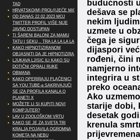
budućnosti u 
TAD
dešava se pl
HRVATSKO(M) PROL(I)JEĆE MIG
OD DANAS 22.02.2023 MOJ
nekim ljudima
TWITTER PROFIL VIŠE NIJE
uzmete u obz
JAVNO DOSTUPAN
TI ŠARENI BALONI ZA MAMU
čega je sigur
TATU I SEKU,.. TRA LA LA LA LA
dijaspori ve
KAKO HIPNOTIZIRANOM
OBJASNITI DA JE HIPNOTIZIRAN
rođeni, čini 
LJUKAVA LJISIC ILI KAKO SU
namjerno inte
DOTIČNI OPRALI RUKE
OBMANA
integrira u s
KAKO OPERIRAJU PLAĆENICI
preko oceana
SA YOU TUBE-a SAKRIVAJUĆI
SE IZA PROFILA KANALA O
Ako uzmemo u
PLANETI X
starije dobi,
MOŽETE LI SI KUPITI NOVI
KOMPJUTER?
desetak godi
LAV U ZOOLOŠKOM VRTU
krenula smrt
KAKO SE JE ZA SVETA TRI
KRALJA POJAVILA OGROMNA
prijevremena
KOMETA NA NEBU