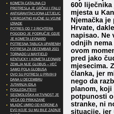
600 liječnika
KOMETA CATALINA C3
PROTRESLA JE GRČKU I ITALIJU
mjesta u Kana
ANTIGRAVITACIJONA LETJELICA
Njemačka je p
VJEROJATNO KUĆNE ILI VOJNE
IZRADE
Hrvate, dakl
POTRES OD 7.3 RICHTERA
napisao. Ne 
POGODIO JE PODRUČJE GDJE
JE KOMETA LEONARD
odnjih nema 
POTRESNA TABLICA UPARENIH
ovom momentu
POTRESA ZA DECEMBAR 2021
TORNADO U MAYFIELD
pred jako ču
KENTUCKY I KOMETA LEONARD
mjesecima. Z
ZEMLJA NIJE GLOBUS – VEĆ
SAMO POLA GLOBUSA
članka, jer m
OVO SU POTRESI U PRVIH 9
nego da razb
DANA U DECEMBRU
JUTARNJA IDILA
planom, koji 
POGLEDAJTE!!!!
potpunosti os
SEIZMOLOŠKA AKTIVNOST JE
VEĆA OD PRIKAZANE
stranke, ni n
MLADIĆ UMRO OD KORONE A
situacije, je
EVO KOJE SU MU BILE ZADNJE