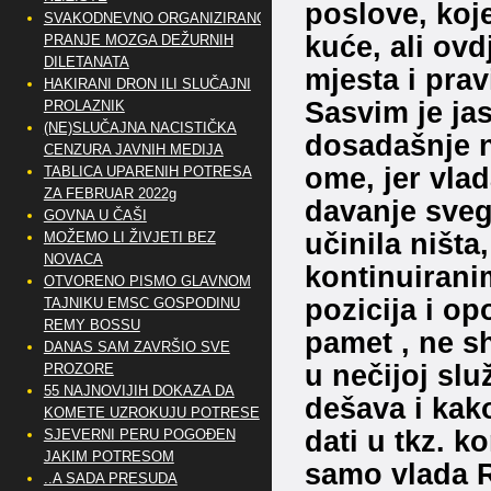
poslove, koje
SVAKODNEVNO ORGANIZIRANO
kuće, ali ov
PRANJE MOZGA DEŽURNIH
DILETANATA
mjesta i pra
HAKIRANI DRON ILI SLUČAJNI
Sasvim je ja
PROLAZNIK
(NE)SLUČAJNA NACISTIČKA
dosadašnje n
CENZURA JAVNIH MEDIJA
ome, jer vlad
TABLICA UPARENIH POTRESA
ZA FEBRUAR 2022g
davanje svega
GOVNA U ČAŠI
učinila ništa,
MOŽEMO LI ŽIVJETI BEZ
NOVACA
kontinuirani
OTVORENO PISMO GLAVNOM
pozicija i opo
TAJNIKU EMSC GOSPODINU
REMY BOSSU
pamet , ne sh
DANAS SAM ZAVRŠIO SVE
u nečijoj slu
PROZORE
55 NAJNOVIJIH DOKAZA DA
dešava i kako
KOMETE UZROKUJU POTRESE
dati u tkz. k
SJEVERNI PERU POGOĐEN
JAKIM POTRESOM
samo vlada R
..A SADA PRESUDA