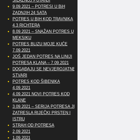
SILAZNOJ PUTANJI
9.09.2021 – POTRESI U BiH
ZADNJIH 24 SATA
POTRES U BIH KOD TRAVNIKA
4.3 RICHTERA
8.09.2021 – SNAŽAN POTRES U
MEKSIKU
POTRES BLIZU MOJE KUĆE
7.09.2021
JOŠ JEDAN POTRES NA LINIJI
POTRESA KLANA – 7.09.2021
DOGAĐAJU SE NEVJEROJATNE
STVARI
POTRES KOD ŠIBENIKA
4.09.2021
4.09.2021 NOVI POTRES KOD
KLANE
3.09.2021 – SERIJA POTRESA JE
ZATRESLA RIJEČKI PRSTEN I
ISTRU
STRAH OD POTRESA
2.09.2021
1.09.2021