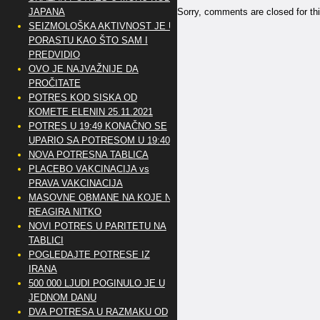
Sorry, comments are closed for thi
JAPANA
SEIZMOLOŠKA AKTIVNOST JE U
PORASTU KAO ŠTO SAM I
PREDVIDIO
OVO JE NAJVAŽNIJE DA
PROČITATE
POTRES KOD SISKA OD
KOMETE ELENIN 25.11.2021
POTRES U 19:49 KONAČNO SE
UPARIO SA POTRESOM U 19:40
NOVA POTRESNA TABLICA
PLACEBO VAKCINACIJA vs
PRAVA VAKCINACIJA
MASOVNE OBMANE NA KOJE NE
REAGIRA NITKO
NOVI POTRES U PARITETU NA
TABLICI
POGLEDAJTE POTRESE IZ
IRANA
500 000 LJUDI POGINULO JE U
JEDNOM DANU
DVA POTRESA U RAZMAKU OD