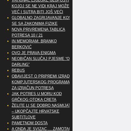
VRHUNAC LJUDSKE GLUPOSTI
KOJOJ SE NE VIDI KRAJ MOŽE
VEĆ I SUTRA BITI JOŠ VEĆI
GLOBALNO ZAGRIJAVANJE KOSI
SE SA ZAKONIMA FIZIKE
NOVA PRIVREMENA TABLICA
POTRESA 10 / 21
IN MEMORIAM: BRANKO
BERKOVIĆ
OVO JE PRAVA ENIGMA
NEOBIČAN SLUČAJ PJESME “OH
DARLING”
REBUS
OBAVIJEST O PRIPREMI IZRADE
KOMPJUTERSKOG PROGRAMA
ZA IZRAČUN POTRESA
JAK POTRES U MORU KOD
GRČKOG OTOKA CRETA
ŽELITE LI SE DOBRO NASMIJATI
– UKOPČAJTE HRVATSKE
SUBTITLOVE
PAMETNOM DOSTA
A ONDA JE SVIZAC,… ZAMOTAO