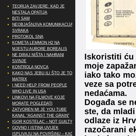
TEORIJA ZAVJERE: KAD JE
NESTALA OPATIJA
BITI SAM
NEOBJAŠNJIVA KOMUNIKACIJA
SVRAKA
PROTOKOL SNA
KOMETA LEMMON H2 NA
MJESTU AURORE BOREALIS
Iskoristiti ć
NE DIRAJ NIŠTA I NAHRANI
SVINJE
moje zapažanj
KONTROLA NOVCA
iako tako mo
KAKO NAS JEBU ILI ŠTO JE TO
MATRIX
veze sa potr
I NEED HELP FROM PEOPLE
nedaćama.
WHO LIVE IN USA
LINKOVI NA FILMOVE KOJE
Događa se ne
MORATE POGLEDATI
ste, da mladi l
ZATVOREN MI JE YOU TUBE
KANAL “AGAINST THE GRAIN”
odlaze iz Hrv
IGOR KOSTELAC – NOT GUILTY
razočarani e
GOVNO I ISTINA UVIJEK
ISPLIVAJU NA POVRŠINU – KAD