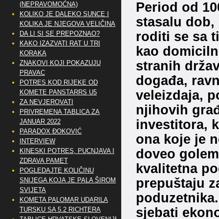
Period od 10
(NEPRAVOMOĆNA)
KOLIKO JE DALEKO SUNCE I
stasalu dob, 
KOLIKA JE NJEGOVA VELIČINA
roditi se sa 
DA LI SI SE PREPOZNAO?
KAKO IZAZVATI RAT U TRI
kao domicil
KORAKA
stranih držav
ZNAKOVI KOJI POKAZUJU
PRAVAC
događa, ravno
POTRES KOD RIJEKE OD
veleizdaja, p
KOMETE PANSTARRS U5
ZA NEVJEROVATI
njihovih gra
PRIVREMENA TABLICA ZA
investitora, 
JANUAR 2022
PARADOX ĐOKOVIĆ
ona koje je n
INTERVIEW
doveo golema
KINESKI POTRES, PUCNJAVA I
ZDRAVA PAMET
kvalitetna p
POGLEDAJTE KOLIČINU
prepuštaju za
SNIJEGA KOJA JE PALA ŠIROM
SVIJETA
poduzetnika.
KOMETA PALOMAR UDARILA
sjebati ekon
TURSKU SA 5.2 RICHTERA