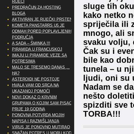
RIJEČI
sluge tih oku
PREDRAČUN ZA HOSTING
kako netko n
BLOGA
AKTIVIRAN JE RIJEČKI PRSTEN
spriječila il
KOMETA PANSTARRS U5 JE
mnogo, ali s
ODMAH PORED POPLAVLJENIH
PODRUČJA
svaku volju,
A SADA – ŠMINKA !!!
Čak su i eve
PIRAMIDA U FRANCUSKOJ
IMAJU LI PIRAMIDE VEZE SA
bile kao dobr
POTRESIMA
tunela – u n
MALO SE TRESEMO DANAS ,..
HA?
ljudi, oni su
ASTEROIDI NE POSTOJE
Nadam se da 
HVALA VAM OD SRCA NA
UKAZANOJ POMOĆI
nešto doletit
NOVI DOKAZ O KRVNIM
spizditi sve 
GRUPAMA O KOJIM SAM PISAO
PRIJE 19 GODINA
TORBA!!!
PONOVNA POTVRDA MOJIH
NAPISA I RAZMIŠLJANJA
VIRUS JE PONOVNO MUTIRAO
SNAŽAN POTRES U MORU KOD