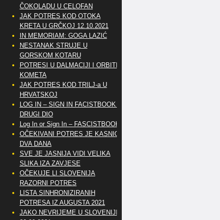
ČOKOLADU U CELOFAN
JAK POTRES KOD OTOKA
KRETA U GRČKOJ 12.10.2021
IN MEMORIAM: GOGA LAZIĆ
NESTANAK STRUJE U
GORSKOM KOTARU
POTRESI U DALMACIJI I ORBITE
KOMETA
JAK POTRES KOD TRILJ-a U
HRVATSKOJ
LOG IN – SIGN IN FACISTBOOK –
DRUGI DIO
Log In or Sign In – FASCISTBOOK
OČEKIVANI POTRES JE KASNIO
DVA DANA
SVE JE JASNIJA VIDI VELIKA
SLIKA IZA ZAVJESE
OČEKUJE LI SLOVENIJA
RAZORNI POTRES
LISTA SINHRONIZIRANIH
POTRESA IZ AUGUSTA 2021
JAKO NEVRIJEME U SLOVENIJI