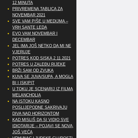
12 MINUTA
PRIVREMENA TABLICA ZA
NOVEMBAR 2021
SVE VAM PIŠE U MEDIJMA –
VRH SANTE LEDA
EVO VAM NOVEMBAR I
DECEMBAR
JEL IMA JOŠ NETKO DA MI NE
VJERUJE
POTRES KOD SISKA 2.11.2021
POTRES U ZALEĐU RIJEKE
BRŽI SAM OD ZVUKA
KUVA SE JUVA/SUPA, A MOGLA
BI I ISKIPIT
U TOKU JE SCENARIJ IZ FILMA
MELANCHOLIA
NA ISTOKU KASNO
POSLIJEPODNE SAKRIVAJU
DIVA NAD HORIZONTOM
KAD MISLIŠ DA SI VIDIO SVE
IDIOTARIJE – POJAVI SE NOVA,..
JOŠ VEĆA