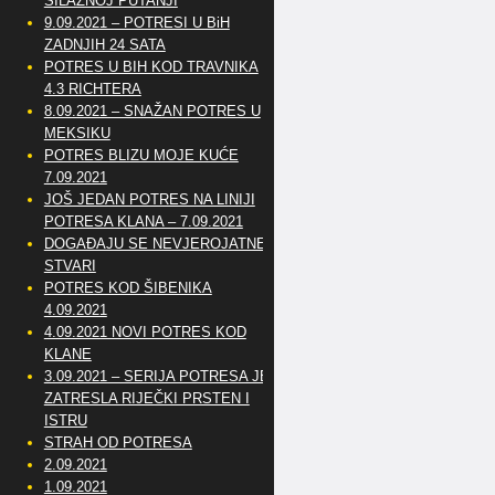
SILAZNOJ PUTANJI
9.09.2021 – POTRESI U BiH
ZADNJIH 24 SATA
POTRES U BIH KOD TRAVNIKA
4.3 RICHTERA
8.09.2021 – SNAŽAN POTRES U
MEKSIKU
POTRES BLIZU MOJE KUĆE
7.09.2021
JOŠ JEDAN POTRES NA LINIJI
POTRESA KLANA – 7.09.2021
DOGAĐAJU SE NEVJEROJATNE
STVARI
POTRES KOD ŠIBENIKA
4.09.2021
4.09.2021 NOVI POTRES KOD
KLANE
3.09.2021 – SERIJA POTRESA JE
ZATRESLA RIJEČKI PRSTEN I
ISTRU
STRAH OD POTRESA
2.09.2021
1.09.2021