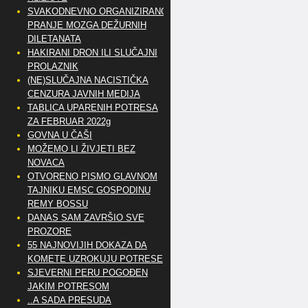
SVAKODNEVNO ORGANIZIRANO
PRANJE MOZGA DEŽURNIH
DILETANATA
HAKIRANI DRON ILI SLUČAJNI
PROLAZNIK
(NE)SLUČAJNA NACISTIČKA
CENZURA JAVNIH MEDIJA
TABLICA UPARENIH POTRESA
ZA FEBRUAR 2022g
GOVNA U ČAŠI
MOŽEMO LI ŽIVJETI BEZ
NOVACA
OTVORENO PISMO GLAVNOM
TAJNIKU EMSC GOSPODINU
REMY BOSSU
DANAS SAM ZAVRŠIO SVE
PROZORE
55 NAJNOVIJIH DOKAZA DA
KOMETE UZROKUJU POTRESE
SJEVERNI PERU POGOĐEN
JAKIM POTRESOM
..A SADA PRESUDA