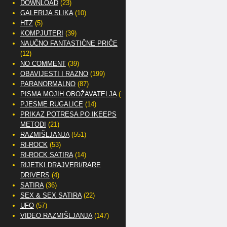
DOWNLOAD
(23)
GALERIJA SLIKA
(10)
HTZ
(5)
KOMPJUTERI
(39)
NAUČNO FANTASTIČNE PRIČE
(12)
NO COMMENT
(39)
OBAVIJESTI I RAZNO
(199)
PARANORMALNO
(87)
PISMA MOJIH OBOŽAVATELJA
(2)
PJESME RUGALICE
(14)
PRIKAZ POTRESA PO IKEEPS
METODI
(21)
RAZMIŠLJANJA
(551)
RI-ROCK
(53)
RI-ROCK SATIRA
(14)
RIJETKI DRAJVERI/RARE
DRIVERS
(4)
SATIRA
(36)
SEX & SEX SATIRA
(22)
UFO
(57)
VIDEO RAZMIŠLJANJA
(147)