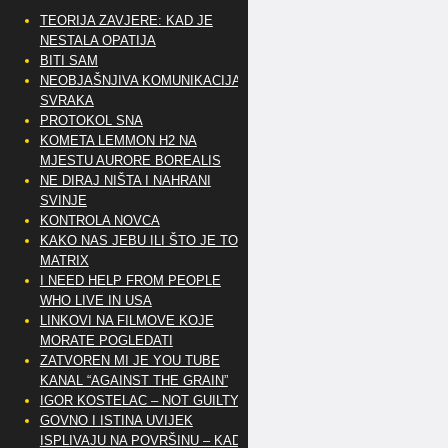
TEORIJA ZAVJERE: KAD JE
NESTALA OPATIJA
BITI SAM
NEOBJAŠNJIVA KOMUNIKACIJA
SVRAKA
PROTOKOL SNA
KOMETA LEMMON H2 NA
MJESTU AURORE BOREALIS
NE DIRAJ NIŠTA I NAHRANI
SVINJE
KONTROLA NOVCA
KAKO NAS JEBU ILI ŠTO JE TO
MATRIX
I NEED HELP FROM PEOPLE
WHO LIVE IN USA
LINKOVI NA FILMOVE KOJE
MORATE POGLEDATI
ZATVOREN MI JE YOU TUBE
KANAL “AGAINST THE GRAIN”
IGOR KOSTELAC – NOT GUILTY
GOVNO I ISTINA UVIJEK
ISPLIVAJU NA POVRŠINU – KAD