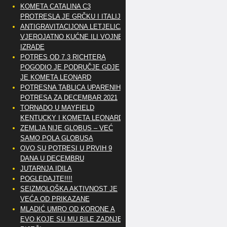
KOMETA CATALINA C3
PROTRESLA JE GRČKU I ITALIJU
ANTIGRAVITACIJONA LETJELICA
VJEROJATNO KUĆNE ILI VOJNE
IZRADE
POTRES OD 7.3 RICHTERA
POGODIO JE PODRUČJE GDJE
JE KOMETA LEONARD
POTRESNA TABLICA UPARENIH
POTRESA ZA DECEMBAR 2021
TORNADO U MAYFIELD
KENTUCKY I KOMETA LEONARD
ZEMLJA NIJE GLOBUS – VEĆ
SAMO POLA GLOBUSA
OVO SU POTRESI U PRVIH 9
DANA U DECEMBRU
JUTARNJA IDILA
POGLEDAJTE!!!!
SEIZMOLOŠKA AKTIVNOST JE
VEĆA OD PRIKAZANE
MLADIĆ UMRO OD KORONE A
EVO KOJE SU MU BILE ZADNJE