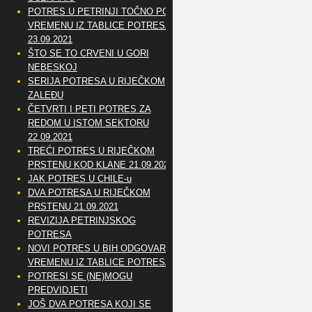
POTRES U PETRINJI TOČNO PO
VREMENU IZ TABLICE POTRESA
23.09.2021
ŠTO SE TO CRVENI U GORI
NEBESKOJ
SERIJA POTRESA U RIJEČKOM
ZALEĐU
ČETVRTI I PETI POTRES ZA
REDOM U ISTOM SEKTORU
22.09.2021
TREĆI POTRES U RIJEČKOM
PRSTENU KOD KLANE 21.09.2021
JAK POTRES U CHILE-u
DVA POTRESA U RIJEČKOM
PRSTENU 21.09.2021
REVIZIJA PETRINJSKOG
POTRESA
NOVI POTRES U BIH ODGOVARA
VREMENU IZ TABLICE POTRESA
POTRESI SE (NE)MOGU
PREDVIDJETI
JOŠ DVA POTRESA KOJI SE