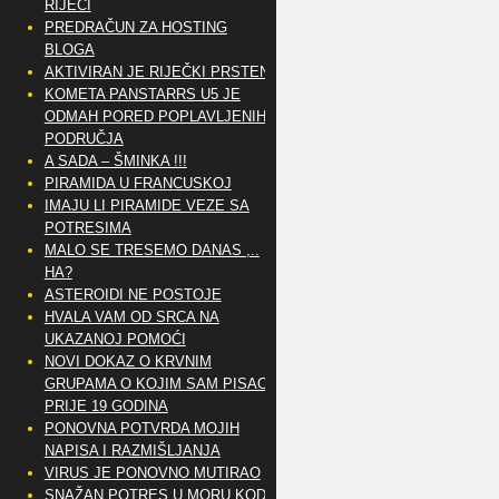
RIJEČI
PREDRAČUN ZA HOSTING
BLOGA
AKTIVIRAN JE RIJEČKI PRSTEN
KOMETA PANSTARRS U5 JE
ODMAH PORED POPLAVLJENIH
PODRUČJA
A SADA – ŠMINKA !!!
PIRAMIDA U FRANCUSKOJ
IMAJU LI PIRAMIDE VEZE SA
POTRESIMA
MALO SE TRESEMO DANAS ,..
HA?
ASTEROIDI NE POSTOJE
HVALA VAM OD SRCA NA
UKAZANOJ POMOĆI
NOVI DOKAZ O KRVNIM
GRUPAMA O KOJIM SAM PISAO
PRIJE 19 GODINA
PONOVNA POTVRDA MOJIH
NAPISA I RAZMIŠLJANJA
VIRUS JE PONOVNO MUTIRAO
SNAŽAN POTRES U MORU KOD