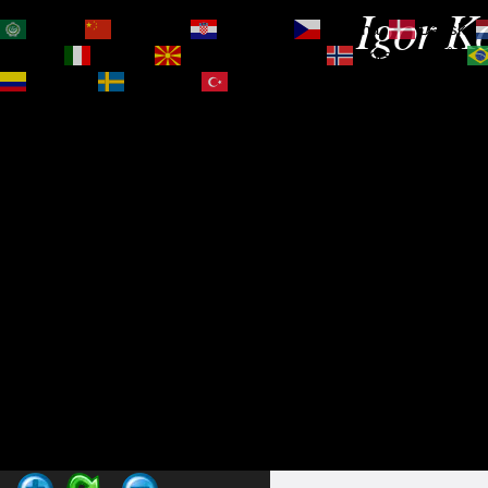
Igor Ko
العربية
简体中文
Hrvatski
Čeština‎
Dansk
Magyar
Italiano
Македонски јазик
Norsk bokmål
Español
Svenska
Türkçe