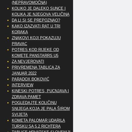
(NEPRAVOMOĆNA)
KOLIKO JE DALEKO SUNCE I
KOLIKA JE NJEGOVA VELIČINA
DA LI SI SE PREPOZNAO?
KAKO IZAZVATI RAT U TRI
KORAKA
ZNAKOVI KOJI POKAZUJU
PRAVAC
POTRES KOD RIJEKE OD
KOMETE PANSTARRS U5
ZA NEVJEROVATI
PRIVREMENA TABLICA ZA
JANUAR 2022
PARADOX ĐOKOVIĆ
INTERVIEW
KINESKI POTRES, PUCNJAVA I
ZDRAVA PAMET
POGLEDAJTE KOLIČINU
SNIJEGA KOJA JE PALA ŠIROM
SVIJETA
KOMETA PALOMAR UDARILA
TURSKU SA 5.2 RICHTERA