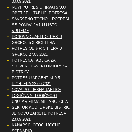
30.09.2021
NOVI POTRES U HRVATSKOJ
OPET JE U TABLICI POTRESA
SAVRŠENO TOČNO – POTRESI
SE PONAVLJAJU U ISTO
VRIJEME
PONOVNO JAKI POTRES U
GRČKOJ 5.3 RICHTERA
POTRES OD 6 RICHTERA U
GRČKOJ 27.08.2021
POTRESNA TABLICA ZA
SLOVENIJU -SEKTOR ILIRSKA
BISTRICA
POTRES U ARGENTINI 9,5
RICHTERA 23.09.2021
NOVA POTRESNA TABLICA
LOGIČNA NELOGIČNOST
UNUTAR FILMA MELANCHOLIA
SEKTOR KOD ILIRSKE BISTRICE
JE NOVO ŽARIŠTE POTRESA
23.09.2021
KANARSKI OTOCI MOGUĆI
SCENARIO