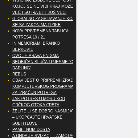
VRHUNAC LJUDSKE GLUPOSTI
KOJOJ SE NE VIDI KRAJ MOŽE
VEĆ I SUTRA BITI JOŠ VEĆI
GLOBALNO ZAGRIJAVANJE KOSI
SE SA ZAKONIMA FIZIKE
NOVA PRIVREMENA TABLICA
POTRESA 10 / 21
IN MEMORIAM: BRANKO
BERKOVIĆ
OVO JE PRAVA ENIGMA
NEOBIČAN SLUČAJ PJESME “OH
DARLING”
REBUS
OBAVIJEST O PRIPREMI IZRADE
KOMPJUTERSKOG PROGRAMA
ZA IZRAČUN POTRESA
JAK POTRES U MORU KOD
GRČKOG OTOKA CRETA
ŽELITE LI SE DOBRO NASMIJATI
– UKOPČAJTE HRVATSKE
SUBTITLOVE
PAMETNOM DOSTA
A ONDA JE SVIZAC,… ZAMOTAO