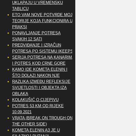
UKLAPAJU U VREMENSKU
TABLICU
ETO VAM NOVE POTVRDE MOJE
TEORIJE KOJA FUNKCIONIRA U
PRAKSI
PONAVLJANJE POTRESA
SVAKIH 12 SATI
PREDVIĐANJE I IZRAČUN
POTRESA PO SISTEMU IKEEPS
SERIJA POTRESA NA KANARIMA
I POTRES KOD CRNE GORE
KAMO IDE KOMETA ELENIN I
ŠTO DOLAZI NAKON NJE
RAZLIKA IZMEĐU REFLEKSIJE
SVIJETLOSTI I OBJEKTA IZA
OBLAKA
KOLAKUŠIĆ O CIJEPIVU
POTRES 53 KM OD RIJEKE
10.09.2021
VRATA (BREAK ON TROUGH ON
THE OTHER SIDE)
KOMETA ELENIN A3 JE U