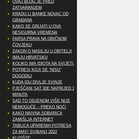
OVAJ BLOG JE PRED
ZATVARANJEM
KRADU LI BANKE NOVAC OD
GRAĐANA
KAKO SE GRIJATI U OVA
NESIGURNA VREMENA
FARSA PRAVA NA OBIČNOM
ČOVJEKU
ZAKON O NASILJU U OBITELJI
IMAJU HRVATSKU
KOLIKO IMA IDIOTA NA SVIJETU?
POTRESI KOJI SE “NISU”
DOGODILI
KUDA IDU DIVLJE SVINJE
PJEŠČANI SAT IDE NAPRIJED 10
MINUTA
SAD TO ODJENOM VIŠE NIJE
NEMOGUĆE – PREKO NOĆI
KAKO NAIVNA SOBARICA
ZAMIŠLJA INTERNET
TABLICA UPARENIH POTRESA
ZA MAY/ SVIBANJ 2022
KLIZIŠTE