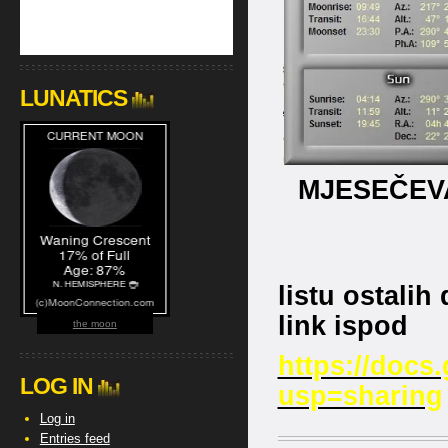
LUNATICS
MJESEČEV
listu ostalih
link ispod
the moon
https://docs
LOG IN
usp=sharing
Log in
Entries feed