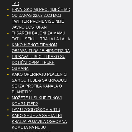
TAD
HRVATSKO(M) PROL(I)JEĆE MIG
OD DANAS 22.02.2023 MOJ
TWITTER PROFIL VIŠE NIJE
JAVNO DOSTUPAN
TI ŠARENI BALONI ZA MAMU
TATU I SEKU,.. TRA LA LA LA LA
KAKO HIPNOTIZIRANOM
OBJASNITI DA JE HIPNOTIZIRAN
LJUKAVA LJISIC ILI KAKO SU
DOTIČNI OPRALI RUKE
OBMANA
KAKO OPERIRAJU PLAĆENICI
SA YOU TUBE-a SAKRIVAJUĆI
SE IZA PROFILA KANALA O
PLANETI X
MOŽETE LI SI KUPITI NOVI
KOMPJUTER?
LAV U ZOOLOŠKOM VRTU
KAKO SE JE ZA SVETA TRI
KRALJA POJAVILA OGROMNA
KOMETA NA NEBU