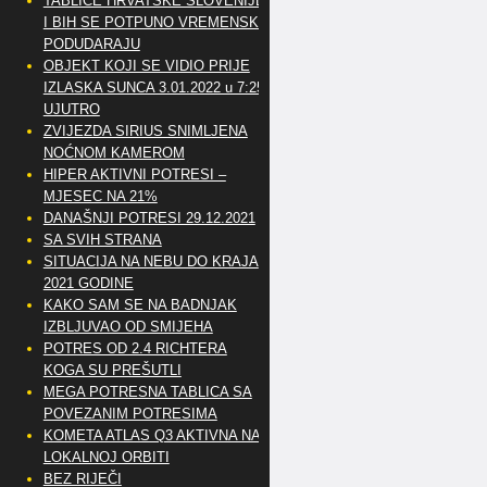
TABLICE HRVATSKE SLOVENIJE
I BIH SE POTPUNO VREMENSKI
PODUDARAJU
OBJEKT KOJI SE VIDIO PRIJE
IZLASKA SUNCA 3.01.2022 u 7:25
UJUTRO
ZVIJEZDA SIRIUS SNIMLJENA
NOĆNOM KAMEROM
HIPER AKTIVNI POTRESI –
MJESEC NA 21%
DANAŠNJI POTRESI 29.12.2021
SA SVIH STRANA
SITUACIJA NA NEBU DO KRAJA
2021 GODINE
KAKO SAM SE NA BADNJAK
IZBLJUVAO OD SMIJEHA
POTRES OD 2.4 RICHTERA
KOGA SU PREŠUTLI
MEGA POTRESNA TABLICA SA
POVEZANIM POTRESIMA
KOMETA ATLAS Q3 AKTIVNA NA
LOKALNOJ ORBITI
BEZ RIJEČI