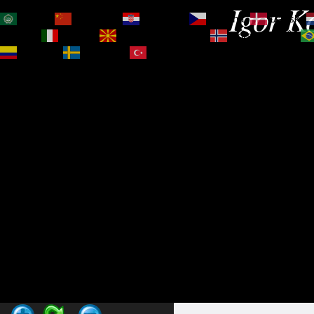
Igor Ko
العربية
简体中文
Hrvatski
Čeština‎
Dansk
Magyar
Italiano
Македонски јазик
Norsk bokmål
Español
Svenska
Türkçe