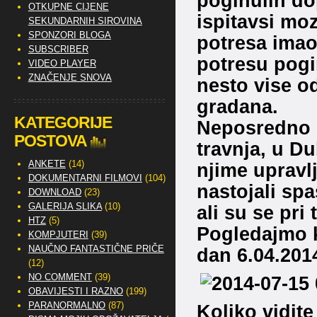
poginulih dop
OTKUPNE CIJENE
ispitavsi moz
SEKUNDARNIH SIROVINA
SPONZORI BLOGA
potresa imao
SUBSCRIBER
potresu pog
VIDEO PLAYER
ZNAČENJE SNOVA
nesto vise o
gradana.
KATEGORIJE
Neposredno n
POSTOVA
travnja, u Du
ANKETE
(14)
njime upravlj
DOKUMENTARNI FILMOVI
(104)
nastojali spa
DOWNLOAD
(23)
GALERIJA SLIKA
(10)
ali su se pri 
HTZ
(5)
Pogledajmo k
KOMPJUTERI
(39)
NAUČNO FANTASTIČNE PRIČE
dan 6.04.201
(12)
NO COMMENT
(39)
OBAVIJESTI I RAZNO
(199)
PARANORMALNO
(87)
Koliko vidit