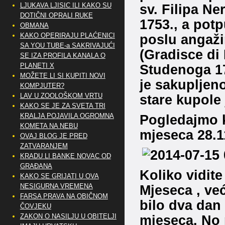
LJUKAVA LJISIC ILI KAKO SU
sv. Filipa Ne
DOTIČNI OPRALI RUKE
1753.
, a pot
OBMANA
KAKO OPERIRAJU PLAĆENICI
poslu angažir
SA YOU TUBE-a SAKRIVAJUĆI
(Gradisce di 
SE IZA PROFILA KANALA O
PLANETI X
Studenoga 170
MOŽETE LI SI KUPITI NOVI
je sakupljeno
KOMPJUTER?
LAV U ZOOLOŠKOM VRTU
stare kupole 
KAKO SE JE ZA SVETA TRI
KRALJA POJAVILA OGROMNA
Pogledajmo k
KOMETA NA NEBU
mjeseca 28.1
OVAJ BLOG JE PRED
ZATVARANJEM
KRADU LI BANKE NOVAC OD
GRAĐANA
Koliko vidite 
KAKO SE GRIJATI U OVA
NESIGURNA VREMENA
Mjeseca , već
FARSA PRAVA NA OBIČNOM
bilo dva dan 
ČOVJEKU
ZAKON O NASILJU U OBITELJI
mjeseca. No p