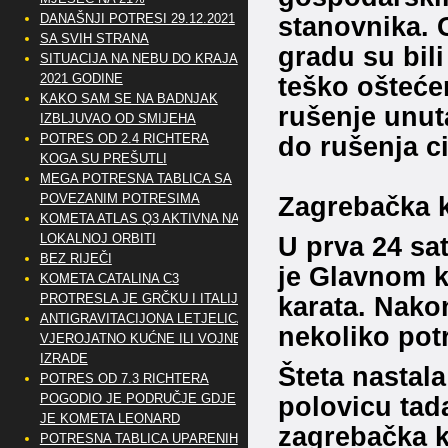
DANAŠNJI POTRESI 29.12.2021
stanovnika. 
SA SVIH STRANA
gradu su bili
SITUACIJA NA NEBU DO KRAJA
2021 GODINE
teško oštećen
KAKO SAM SE NA BADNJAK
rušenje unuta
IZBLJUVAO OD SMIJEHA
POTRES OD 2.4 RICHTERA
do rušenja ci
KOGA SU PREŠUTLI
MEGA POTRESNA TABLICA SA
POVEZANIM POTRESIMA
Zagrebačka k
KOMETA ATLAS Q3 AKTIVNA NA
LOKALNOJ ORBITI
U prva 24 sa
BEZ RIJEČI
je Glavnom k
KOMETA CATALINA C3
PROTRESLA JE GRČKU I ITALIJU
karata. Nakon
ANTIGRAVITACIJONA LETJELICA
nekoliko potr
VJEROJATNO KUĆNE ILI VOJNE
IZRADE
Šteta nastal
POTRES OD 7.3 RICHTERA
POGODIO JE PODRUČJE GDJE
polovicu tad
JE KOMETA LEONARD
zagrebačka ka
POTRESNA TABLICA UPARENIH