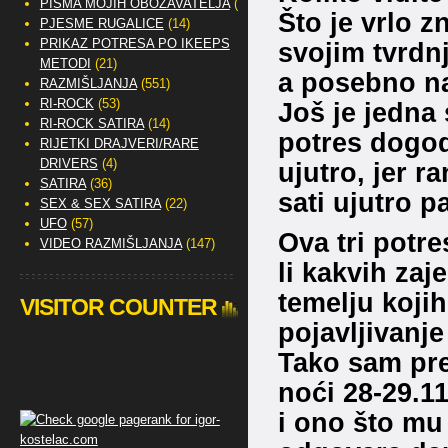
PISMA MOJIH OBOŽAVATELJA
(2)
Što je vrlo z
PJESME RUGALICE
(14)
PRIKAZ POTRESA PO IKEEPS
svojim tvrdn
METODI
(21)
a posebno n
RAZMIŠLJANJA
(551)
RI-ROCK
(53)
Još je jedna 
RI-ROCK SATIRA
(14)
potres dogodi
RIJETKI DRAJVERI/RARE
DRIVERS
(4)
ujutro, jer r
SATIRA
(36)
sati ujutro pa
SEX & SEX SATIRA
(22)
UFO
(57)
Ova tri potr
VIDEO RAZMIŠLJANJA
(147)
li kakvih za
temelju koji
VISITOR COUNTER
pojavljivanje 
Tako sam pre
noći 28-29.11
i ono što mu