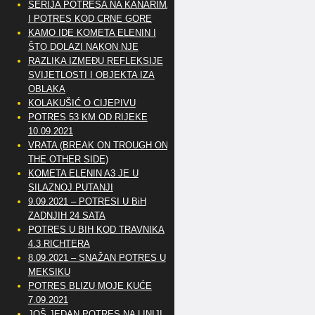
SERIJA POTRESA NA KANARIMA
I POTRES KOD CRNE GORE
KAMO IDE KOMETA ELENIN I
ŠTO DOLAZI NAKON NJE
RAZLIKA IZMEĐU REFLEKSIJE
SVIJETLOSTI I OBJEKTA IZA
OBLAKA
KOLAKUŠIĆ O CIJEPIVU
POTRES 53 KM OD RIJEKE
10.09.2021
VRATA (BREAK ON TROUGH ON
THE OTHER SIDE)
KOMETA ELENIN A3 JE U
SILAZNOJ PUTANJI
9.09.2021 – POTRESI U BiH
ZADNJIH 24 SATA
POTRES U BIH KOD TRAVNIKA
4.3 RICHTERA
8.09.2021 – SNAŽAN POTRES U
MEKSIKU
POTRES BLIZU MOJE KUĆE
7.09.2021
JOŠ JEDAN POTRES NA LINIJI