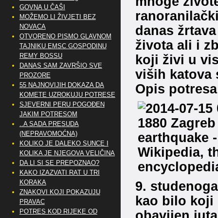
mnoge živote
GOVNA U ČAŠI
ranoranilački
MOŽEMO LI ŽIVJETI BEZ
NOVACA
danas žrtava
OTVORENO PISMO GLAVNOM
života ali i
TAJNIKU EMSC GOSPODINU
REMY BOSSU
koji živi u v
DANAS SAM ZAVRŠIO SVE
viših katova s
PROZORE
55 NAJNOVIJIH DOKAZA DA
Opis potresa 
KOMETE UZROKUJU POTRESE
SJEVERNI PERU POGOĐEN
JAKIM POTRESOM
..A SADA PRESUDA
(NEPRAVOMOĆNA)
KOLIKO JE DALEKO SUNCE I
KOLIKA JE NJEGOVA VELIČINA
DA LI SI SE PREPOZNAO?
KAKO IZAZVATI RAT U TRI
KORAKA
9. studenoga
ZNAKOVI KOJI POKAZUJU
kao bilo koji
PRAVAC
POTRES KOD RIJEKE OD
obavijen juta