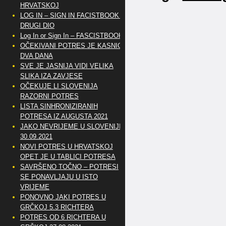
HRVATSKOJ
LOG IN – SIGN IN FACISTBOOK –
DRUGI DIO
Log In or Sign In – FASCISTBOOK
OČEKIVANI POTRES JE KASNIO
DVA DANA
SVE JE JASNIJA VIDI VELIKA
SLIKA IZA ZAVJESE
OČEKUJE LI SLOVENIJA
RAZORNI POTRES
LISTA SINHRONIZIRANIH
POTRESA IZ AUGUSTA 2021
JAKO NEVRIJEME U SLOVENIJI
30.09.2021
NOVI POTRES U HRVATSKOJ
OPET JE U TABLICI POTRESA
SAVRŠENO TOČNO – POTRESI
SE PONAVLJAJU U ISTO
VRIJEME
PONOVNO JAKI POTRES U
GRČKOJ 5.3 RICHTERA
POTRES OD 6 RICHTERA U