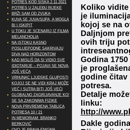
POTRES KOD SISKA 2.11.2021
Koliko vidit
POTRES U ZALEĐU RIJEKE
BRŽI SAM OD ZVUKA
je iluminaci
KUVA SE JUVA/SUPA, A MOGLA
kojoj se na 
BI I ISKIPIT
U TOKU JE SCENARIJ IZ FILMA
Daljnjom pre
MELANCHOLIA
ovih triju p
NA ISTOKU KASNO
POSLIJEPODNE SAKRIVAJU
intreseantno
DIVA NAD HORIZONTOM
Godina 1750 k
KAD MISLIŠ DA SI VIDIO SVE
IDIOTARIJE – POJAVI SE NOVA,..
je proglašen
JOŠ VEĆA
godine čitav
VRHUNAC LJUDSKE GLUPOSTI
KOJOJ SE NE VIDI KRAJ MOŽE
potresa.
VEĆ I SUTRA BITI JOŠ VEĆI
Detalje može
GLOBALNO ZAGRIJAVANJE KOSI
SE SA ZAKONIMA FIZIKE
linku:
NOVA PRIVREMENA TABLICA
http://www.
POTRESA 10 / 21
IN MEMORIAM: BRANKO
Dakle godina
BERKOVIĆ
OVO JE PRAVA ENIGMA