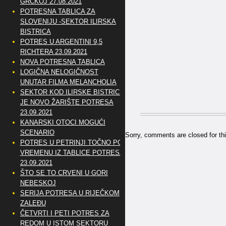
GRČKOJ 27.08.2021
POTRESNA TABLICA ZA
SLOVENIJU -SEKTOR ILIRSKA
BISTRICA
POTRES U ARGENTINI 9,5
RICHTERA 23.09.2021
NOVA POTRESNA TABLICA
LOGIČNA NELOGIČNOST
UNUTAR FILMA MELANCHOLIA
SEKTOR KOD ILIRSKE BISTRICE
JE NOVO ŽARIŠTE POTRESA
23.09.2021
KANARSKI OTOCI MOGUĆI
SCENARIO
Sorry, comments are closed for thi
POTRES U PETRINJI TOČNO PO
VREMENU IZ TABLICE POTRESA
23.09.2021
ŠTO SE TO CRVENI U GORI
NEBESKOJ
SERIJA POTRESA U RIJEČKOM
ZALEĐU
ČETVRTI I PETI POTRES ZA
REDOM U ISTOM SEKTORU