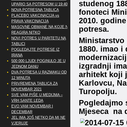
studenog 1880
UPARIO SA POTRESOM U 19:40
NOVA POTRESNA TABLICA
fonoteci Mini
PLACEBO VAKCINACIJA vs
2010. godin
PRAVA VAKCINACIJA
MASOVNE OBMANE NA KOJE NE
potresa.
REAGIRA NITKO
NOVI POTRES U PARITETU NA
Ministarstvo 
TABLICI
1880. imao i
POGLEDAJTE POTRESE IZ
IRANA
modernizaciju
500 000 LJUDI POGINULO JE U
izgradnji ima
JEDNOM DANU
DVA POTRESA U RAZMAKU OD
arhitekt koji
12 MINUTA
Karlovcu, Na
PRIVREMENA TABLICA ZA
NOVEMBAR 2021
Turopolju.
SVE VAM PIŠE U MEDIJMA –
VRH SANTE LEDA
Pogledajmo s
EVO VAM NOVEMBAR I
Mjeseca na d
DECEMBAR
JEL IMA JOŠ NETKO DA MI NE
VJERUJE