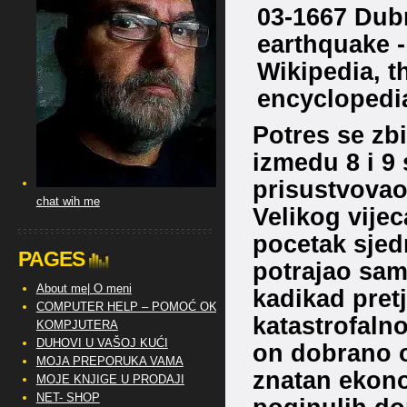
Potres se zbi
izmedu 8 i 9 
prisustvovao
chat wih me
Velikog vije
pocetak sjed
PAGES
potrajao sam
About me| O meni
kadikad pretj
COMPUTER HELP – POMOĆ OKO
katastrofalno
KOMPJUTERA
DUHOVI U VAŠOJ KUĆI
on dobrano o
MOJA PREPORUKA VAMA
znatan ekon
MOJE KNJIGE U PRODAJI
NET- SHOP