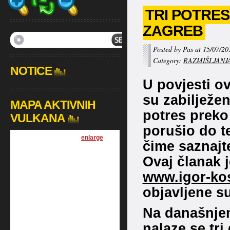
TRI POTRES
ZAGREB
Posted by Pas at 15/07/20
Category:
RAZMIŠLJANJ
NOTICE
U povjesti ov
su zabilježe
MAPA AKTIVNIH
potres preko 
VULKANA
porušio do te
[
enlarge
]
čime saznajt
Ovaj članak 
www.igor-kos
objavljene su
Na današnjem
nalaze se tri