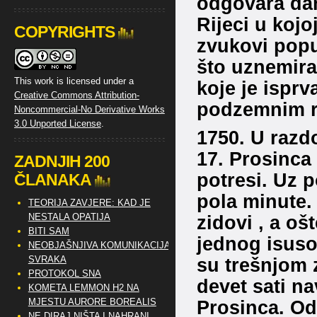
odgovara dan
Rijeci u koj
COPYRIGHTS
zvukovi popu
što uznemira
This work is licensed under a
koje je isprv
Creative Commons Attribution-
podzemnim r
Noncommercial-No Derivative Works
3.0 Unported License
.
1750.
U razd
17. Prosinca
ZADNJIH 200
potresi. Uz 
ČLANAKA
pola minute.
TEORIJA ZAVJERE: KAD JE
NESTALA OPATIJA
zidovi , a oš
BITI SAM
jednog isuso
NEOBJAŠNJIVA KOMUNIKACIJA
SVRAKA
su trešnjom
PROTOKOL SNA
devet sati na
KOMETA LEMMON H2 NA
MJESTU AURORE BOREALIS
Prosinca
. Od
NE DIRAJ NIŠTA I NAHRANI