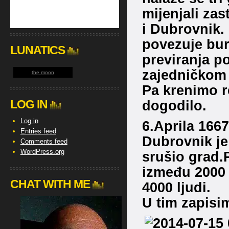
mijenjali zas
i Dubrovnik. 
povezuje burn
LUNATICS
previranja p
zajedničkom
the moon
Pa krenimo re
LOG IN
dogodilo.
Log in
6.Aprila 1667
Entries feed
Dubrovnik je
Comments feed
WordPress.org
srušio grad.
između 2000 
CHAT WITH ME
4000 ljudi.
U tim zapisim