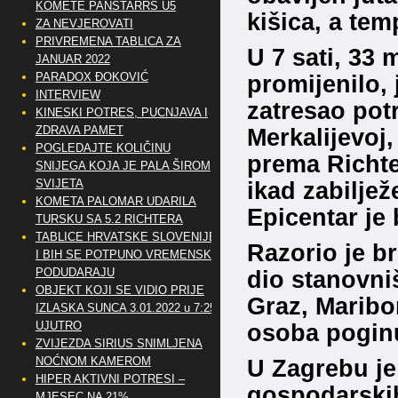
KOMETE PANSTARRS U5
kišica, a tem
ZA NEVJEROVATI
PRIVREMENA TABLICA ZA
U 7 sati, 33 
JANUAR 2022
PARADOX ĐOKOVIĆ
promijenilo, 
INTERVIEW
zatresao pot
KINESKI POTRES, PUCNJAVA I
ZDRAVA PAMET
Merkalijevoj
POGLEDAJTE KOLIČINU
prema Richter
SNIJEGA KOJA JE PALA ŠIROM
SVIJETA
ikad zabiljež
KOMETA PALOMAR UDARILA
Epicentar je
TURSKU SA 5.2 RICHTERA
TABLICE HRVATSKE SLOVENIJE
Razorio je br
I BIH SE POTPUNO VREMENSKI
PODUDARAJU
dio stanovniš
OBJEKT KOJI SE VIDIO PRIJE
Graz, Maribor
IZLASKA SUNCA 3.01.2022 u 7:25
UJUTRO
osoba poginul
ZVIJEZDA SIRIUS SNIMLJENA
NOĆNOM KAMEROM
U Zagrebu je 
HIPER AKTIVNI POTRESI –
gospodarskih
MJESEC NA 21%