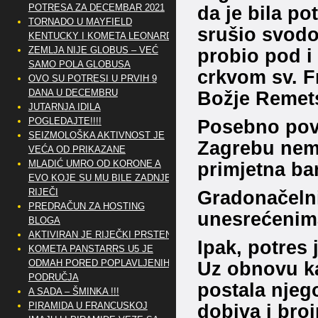
POTRESA ZA DECEMBAR 2021
da je bila po
TORNADO U MAYFIELD
srušio svodov
KENTUCKY I KOMETA LEONARD
ZEMLJA NIJE GLOBUS – VEĆ
probio pod i 
SAMO POLA GLOBUSA
crkvom sv. F
OVO SU POTRESI U PRVIH 9
DANA U DECEMBRU
Božje Remet
JUTARNJA IDILA
POGLEDAJTE!!!!
Posebno povj
SEIZMOLOŠKA AKTIVNOST JE
Zagrebu nema
VEĆA OD PRIKAZANE
MLADIĆ UMRO OD KORONE A
primjetna ba
EVO KOJE SU MU BILE ZADNJE
RIJEČI
Gradonačeln
PREDRAČUN ZA HOSTING
unesrećenim
BLOGA
AKTIVIRAN JE RIJEČKI PRSTEN
Ipak, potres 
KOMETA PANSTARRS U5 JE
ODMAH PORED POPLAVLJENIH
Uz obnovu ka
PODRUČJA
postala njeg
A SADA – ŠMINKA !!!
PIRAMIDA U FRANCUSKOJ
dobiva i broj