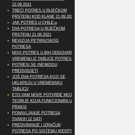
22.09.2021
TREĆI POTRES U RIJEČKOM
PRSTENU KOD KLANE 21.09.2021
JAK POTRES U CHILE-u
DVA POTRESA U RIJEČKOM
PRSTENU 21.09.2021
REVIZIJA PETRINJSKOG
POTRESA
NOVI POTRES U BIH ODGOVARA
VREMENU IZ TABLICE POTRESA
POTRESI SE (NE)MOGU
PREDVIDJETI
JOŠ DVA POTRESA KOJI SE
UKLAPAJU U VREMENSKU
TABLICU
ETO VAM NOVE POTVRDE MOJE
TEORIJE KOJA FUNKCIONIRA U
PRAKSI
PONAVLJANJE POTRESA
SVAKIH 12 SATI
PREDVIĐANJE I IZRAČUN
POTRESA PO SISTEMU IKEEPS