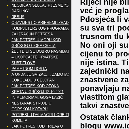
Rijeci nije 
NEOBIČAN SLUČAJ PJESME “OH
već je progl
DARLING”
REBUS
Pdosjeća li v
OBAVIJEST O PRIPREMI IZRADE
su sva tri p
KOMPJUTERSKOG PROGRAMA
ZA IZRAČUN POTRESA
trusnom tlu 
JAK POTRES U MORU KOD
No oni oji s
GRČKOG OTOKA CRETA
ŽELITE LI SE DOBRO NASMIJATI
cijenu to pro
– UKOPČAJTE HRVATSKE
nije istina. 
SUBTITLOVE
PAMETNOM DOSTA
zajednički naz
A ONDA JE SVIZAC,… ZAMOTAO
znastvene za
ČOKOLADU U CELOFAN
JAK POTRES KOD OTOKA
ponavljaju n
KRETA U GRČKOJ 12.10.2021
vlastitom gla
IN MEMORIAM: GOGA LAZIĆ
NESTANAK STRUJE U
takvi znastve
GORSKOM KOTARU
POTRESI U DALMACIJI I ORBITE
Ostatak člank
KOMETA
blogu
www.ig
JAK POTRES KOD TRILJ-a U