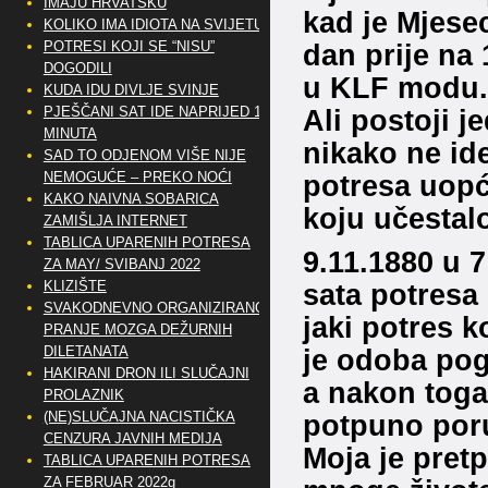
IMAJU HRVATSKU
kad je Mjese
KOLIKO IMA IDIOTA NA SVIJETU?
POTRESI KOJI SE “NISU”
dan prije na
DOGODILI
u KLF modu.
KUDA IDU DIVLJE SVINJE
PJEŠČANI SAT IDE NAPRIJED 10
Ali postoji j
MINUTA
nikako ne ide
SAD TO ODJENOM VIŠE NIJE
NEMOGUĆE – PREKO NOĆI
potresa uopć
KAKO NAIVNA SOBARICA
koju učestal
ZAMIŠLJA INTERNET
TABLICA UPARENIH POTRESA
9.11.1880 u 7
ZA MAY/ SVIBANJ 2022
KLIZIŠTE
sata potresa
SVAKODNEVNO ORGANIZIRANO
jaki potres 
PRANJE MOZGA DEŽURNIH
DILETANATA
je odoba pogi
HAKIRANI DRON ILI SLUČAJNI
a nakon toga 
PROLAZNIK
(NE)SLUČAJNA NACISTIČKA
potpuno por
CENZURA JAVNIH MEDIJA
Moja je pret
TABLICA UPARENIH POTRESA
ZA FEBRUAR 2022g