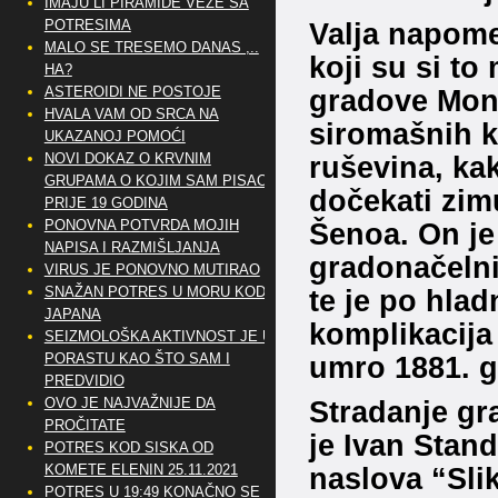
IMAJU LI PIRAMIDE VEZE SA
POTRESIMA
Valja napome
MALO SE TRESEMO DANAS ,..
koji su si to 
HA?
ASTEROIDI NE POSTOJE
gradove Monar
HVALA VAM OD SRCA NA
siromašnih ko
UKAZANOJ POMOĆI
NOVI DOKAZ O KRVNIM
ruševina, ka
GRUPAMA O KOJIM SAM PISAO
dočekati zim
PRIJE 19 GODINA
PONOVNA POTVRDA MOJIH
Šenoa. On je
NAPISA I RAZMIŠLJANJA
gradonačeln
VIRUS JE PONOVNO MUTIRAO
SNAŽAN POTRES U MORU KOD
te je po hla
JAPANA
komplikacija 
SEIZMOLOŠKA AKTIVNOST JE U
PORASTU KAO ŠTO SAM I
umro 1881. g
PREDVIDIO
OVO JE NAJVAŽNIJE DA
Stradanje gr
PROČITATE
je Ivan Stand
POTRES KOD SISKA OD
KOMETE ELENIN 25.11.2021
naslova “Sli
POTRES U 19:49 KONAČNO SE