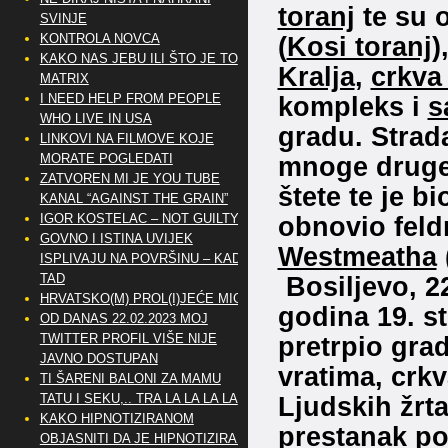
toranj
te su 
SVINJE
KONTROLA NOVCA
(
Kosi toranj
)
KAKO NAS JEBU ILI ŠTO JE TO
Kralja
,
crkva 
MATRIX
I NEED HELP FROM PEOPLE
kompleks i
s
WHO LIVE IN USA
gradu. Strada
LINKOVI NA FILMOVE KOJE
MORATE POGLEDATI
mnoge drug
ZATVOREN MI JE YOU TUBE
štete te je b
KANAL “AGAINST THE GRAIN”
IGOR KOSTELAC – NOT GUILTY
obnovio fel
GOVNO I ISTINA UVIJEK
Westmeatha
ISPLIVAJU NA POVRŠINU – KAD
TAD
Bosiljevo, 2
HRVATSKO(M) PROL(I)JEĆE MIG
godina 19. st
OD DANAS 22.02.2023 MOJ
TWITTER PROFIL VIŠE NIJE
pretrpio gra
JAVNO DOSTUPAN
vratima, crk
TI ŠARENI BALONI ZA MAMU
TATU I SEKU,.. TRA LA LA LA LA
Ljudskih žrta
KAKO HIPNOTIZIRANOM
prestanak po
OBJASNITI DA JE HIPNOTIZIRAN