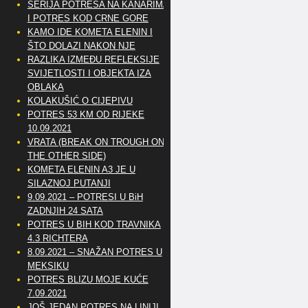
SERIJA POTRESA NA KANARIMA
I POTRES KOD CRNE GORE
KAMO IDE KOMETA ELENIN I
ŠTO DOLAZI NAKON NJE
RAZLIKA IZMEĐU REFLEKSIJE
SVIJETLOSTI I OBJEKTA IZA
OBLAKA
KOLAKUŠIĆ O CIJEPIVU
POTRES 53 KM OD RIJEKE
10.09.2021
VRATA (BREAK ON TROUGH ON
THE OTHER SIDE)
KOMETA ELENIN A3 JE U
SILAZNOJ PUTANJI
9.09.2021 – POTRESI U BiH
ZADNJIH 24 SATA
POTRES U BIH KOD TRAVNIKA
4.3 RICHTERA
8.09.2021 – SNAŽAN POTRES U
MEKSIKU
POTRES BLIZU MOJE KUĆE
7.09.2021
JOŠ JEDAN POTRES NA LINIJI