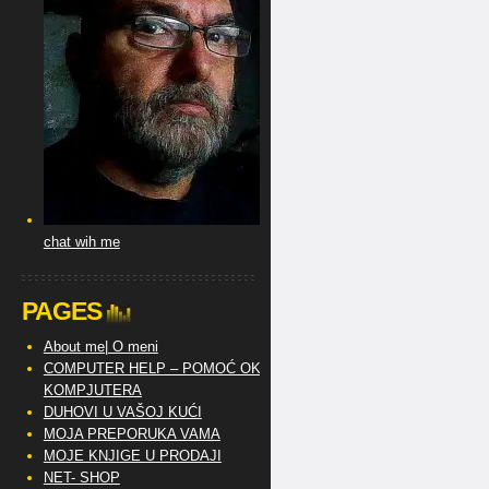
chat wih me
PAGES
About me| O meni
COMPUTER HELP – POMOĆ OKO
KOMPJUTERA
DUHOVI U VAŠOJ KUĆI
MOJA PREPORUKA VAMA
MOJE KNJIGE U PRODAJI
NET- SHOP