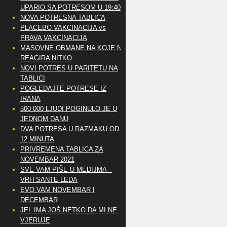
UPARIO SA POTRESOM U 19:40
NOVA POTRESNA TABLICA
PLACEBO VAKCINACIJA vs
PRAVA VAKCINACIJA
MASOVNE OBMANE NA KOJE NE
REAGIRA NITKO
NOVI POTRES U PARITETU NA
TABLICI
POGLEDAJTE POTRESE IZ
IRANA
500 000 LJUDI POGINULO JE U
JEDNOM DANU
DVA POTRESA U RAZMAKU OD
12 MINUTA
PRIVREMENA TABLICA ZA
NOVEMBAR 2021
SVE VAM PIŠE U MEDIJMA –
VRH SANTE LEDA
EVO VAM NOVEMBAR I
DECEMBAR
JEL IMA JOŠ NETKO DA MI NE
VJERUJE