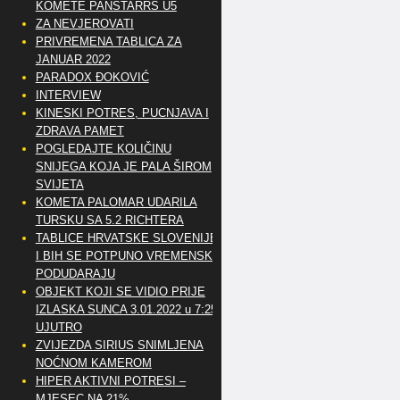
KOMETE PANSTARRS U5
ZA NEVJEROVATI
PRIVREMENA TABLICA ZA
JANUAR 2022
PARADOX ĐOKOVIĆ
INTERVIEW
KINESKI POTRES, PUCNJAVA I
ZDRAVA PAMET
POGLEDAJTE KOLIČINU
SNIJEGA KOJA JE PALA ŠIROM
SVIJETA
KOMETA PALOMAR UDARILA
TURSKU SA 5.2 RICHTERA
TABLICE HRVATSKE SLOVENIJE
I BIH SE POTPUNO VREMENSKI
PODUDARAJU
OBJEKT KOJI SE VIDIO PRIJE
IZLASKA SUNCA 3.01.2022 u 7:25
UJUTRO
ZVIJEZDA SIRIUS SNIMLJENA
NOĆNOM KAMEROM
HIPER AKTIVNI POTRESI –
MJESEC NA 21%