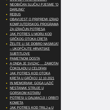
NEOBIČAN SLUČAJ PJESME “OH
DARLING”
REBUS
OBAVIJEST O PRIPREMI IZRADE
KOMPJUTERSKOG PROGRAMA
ZA IZRAČUN POTRESA
JAK POTRES U MORU KOD
GRČKOG OTOKA CRETA
ŽELITE LI SE DOBRO NASMIJATI
– UKOPČAJTE HRVATSKE
SUBTITLOVE
PAMETNOM DOSTA
A ONDA JE SVIZAC,… ZAMOTAO
ČOKOLADU U CELOFAN
JAK POTRES KOD OTOKA
KRETA U GRČKOJ 12.10.2021
IN MEMORIAM: GOGA LAZIĆ
NESTANAK STRUJE U
GORSKOM KOTARU
POTRESI U DALMACIJI I ORBITE
KOMETA
JAK POTRES KOD TRILJ-a U