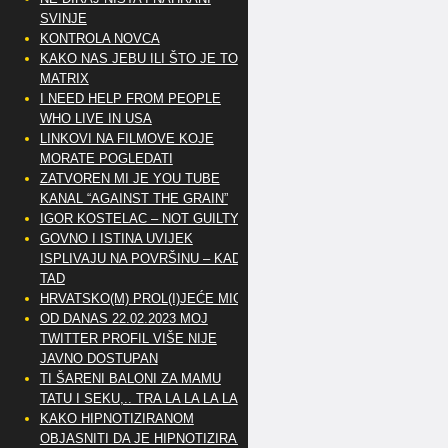
SVINJE
KONTROLA NOVCA
KAKO NAS JEBU ILI ŠTO JE TO
MATRIX
I NEED HELP FROM PEOPLE
WHO LIVE IN USA
LINKOVI NA FILMOVE KOJE
MORATE POGLEDATI
ZATVOREN MI JE YOU TUBE
KANAL “AGAINST THE GRAIN”
IGOR KOSTELAC – NOT GUILTY
GOVNO I ISTINA UVIJEK
ISPLIVAJU NA POVRŠINU – KAD
TAD
HRVATSKO(M) PROL(I)JEĆE MIG
OD DANAS 22.02.2023 MOJ
TWITTER PROFIL VIŠE NIJE
JAVNO DOSTUPAN
TI ŠARENI BALONI ZA MAMU
TATU I SEKU,.. TRA LA LA LA LA
KAKO HIPNOTIZIRANOM
OBJASNITI DA JE HIPNOTIZIRAN