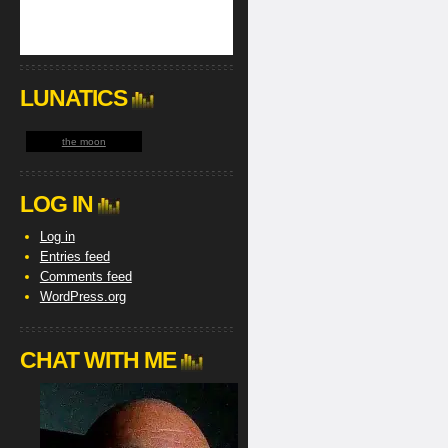
LUNATICS
the moon
LOG IN
Log in
Entries feed
Comments feed
WordPress.org
CHAT WITH ME