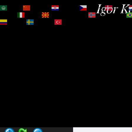
Igor Ko
العربية
简体中文
Hrvatski
Čeština‎
Dansk
Magyar
Italiano
Македонски јазик
Norsk bokmål
Español
Svenska
Türkçe