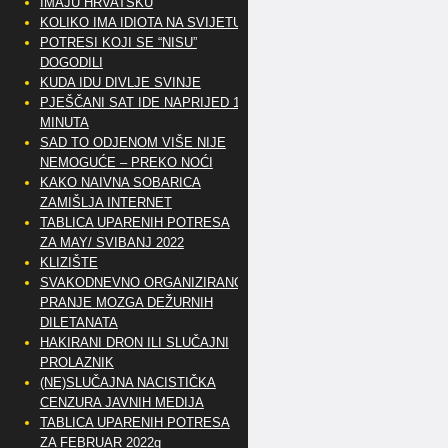
IMAJU HRVATSKU
KOLIKO IMA IDIOTA NA SVIJETU?
POTRESI KOJI SE “NISU”
DOGODILI
KUDA IDU DIVLJE SVINJE
PJEŠČANI SAT IDE NAPRIJED 10
MINUTA
SAD TO ODJENOM VIŠE NIJE
NEMOGUĆE – PREKO NOĆI
KAKO NAIVNA SOBARICA
ZAMIŠLJA INTERNET
TABLICA UPARENIH POTRESA
ZA MAY/ SVIBANJ 2022
KLIZIŠTE
SVAKODNEVNO ORGANIZIRANO
PRANJE MOZGA DEŽURNIH
DILETANATA
HAKIRANI DRON ILI SLUČAJNI
PROLAZNIK
(NE)SLUČAJNA NACISTIČKA
CENZURA JAVNIH MEDIJA
TABLICA UPARENIH POTRESA
ZA FEBRUAR 2022g