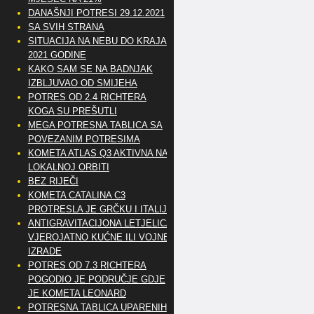
DANAŠNJI POTRESI 29.12.2021
SA SVIH STRANA
SITUACIJA NA NEBU DO KRAJA
2021 GODINE
KAKO SAM SE NA BADNJAK
IZBLJUVAO OD SMIJEHA
POTRES OD 2.4 RICHTERA
KOGA SU PREŠUTLI
MEGA POTRESNA TABLICA SA
POVEZANIM POTRESIMA
KOMETA ATLAS Q3 AKTIVNA NA
LOKALNOJ ORBITI
BEZ RIJEČI
KOMETA CATALINA C3
PROTRESLA JE GRČKU I ITALIJU
ANTIGRAVITACIJONA LETJELICA
VJEROJATNO KUĆNE ILI VOJNE
IZRADE
POTRES OD 7.3 RICHTERA
POGODIO JE PODRUČJE GDJE
JE KOMETA LEONARD
POTRESNA TABLICA UPARENIH