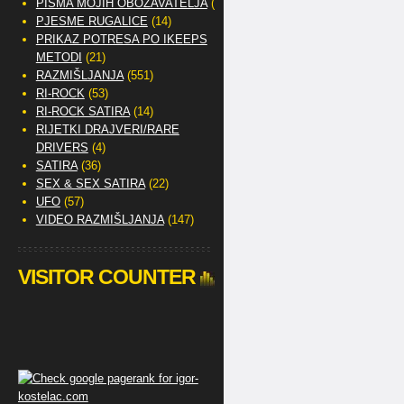
PISMA MOJIH OBOŽAVATELJA
(2)
PJESME RUGALICE
(14)
PRIKAZ POTRESA PO IKEEPS
METODI
(21)
RAZMIŠLJANJA
(551)
RI-ROCK
(53)
RI-ROCK SATIRA
(14)
RIJETKI DRAJVERI/RARE
DRIVERS
(4)
SATIRA
(36)
SEX & SEX SATIRA
(22)
UFO
(57)
VIDEO RAZMIŠLJANJA
(147)
VISITOR COUNTER