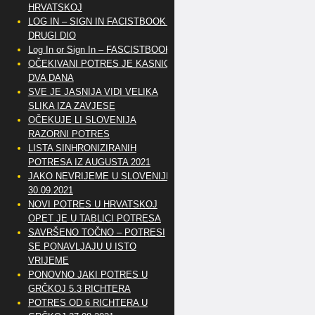
HRVATSKOJ
LOG IN – SIGN IN FACISTBOOK –
DRUGI DIO
Log In or Sign In – FASCISTBOOK
OČEKIVANI POTRES JE KASNIO
DVA DANA
SVE JE JASNIJA VIDI VELIKA
SLIKA IZA ZAVJESE
OČEKUJE LI SLOVENIJA
RAZORNI POTRES
LISTA SINHRONIZIRANIH
POTRESA IZ AUGUSTA 2021
JAKO NEVRIJEME U SLOVENIJI
30.09.2021
NOVI POTRES U HRVATSKOJ
OPET JE U TABLICI POTRESA
SAVRŠENO TOČNO – POTRESI
SE PONAVLJAJU U ISTO
VRIJEME
PONOVNO JAKI POTRES U
GRČKOJ 5.3 RICHTERA
POTRES OD 6 RICHTERA U