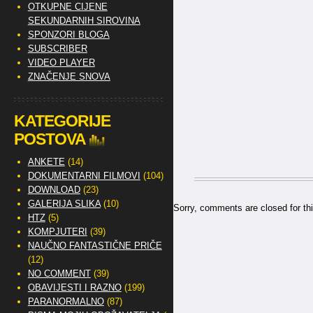
OTKUPNE CIJENE
SEKUNDARNIH SIROVINA
SPONZORI BLOGA
SUBSCRIBER
VIDEO PLAYER
ZNAČENJE SNOVA
KATEGORIJE
POSTOVA
ANKETE
(14)
DOKUMENTARNI FILMOVI
(104)
DOWNLOAD
(23)
GALERIJA SLIKA
(10)
Sorry, comments are closed for thi
HTZ
(5)
KOMPJUTERI
(39)
NAUČNO FANTASTIČNE PRIČE
(12)
NO COMMENT
(39)
OBAVIJESTI I RAZNO
(199)
PARANORMALNO
(87)