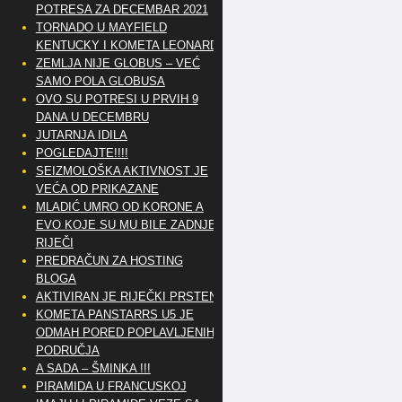
POTRESA ZA DECEMBAR 2021
TORNADO U MAYFIELD
KENTUCKY I KOMETA LEONARD
ZEMLJA NIJE GLOBUS – VEĆ
SAMO POLA GLOBUSA
OVO SU POTRESI U PRVIH 9
DANA U DECEMBRU
JUTARNJA IDILA
POGLEDAJTE!!!!
SEIZMOLOŠKA AKTIVNOST JE
VEĆA OD PRIKAZANE
MLADIĆ UMRO OD KORONE A
EVO KOJE SU MU BILE ZADNJE
RIJEČI
PREDRAČUN ZA HOSTING
BLOGA
AKTIVIRAN JE RIJEČKI PRSTEN
KOMETA PANSTARRS U5 JE
ODMAH PORED POPLAVLJENIH
PODRUČJA
A SADA – ŠMINKA !!!
PIRAMIDA U FRANCUSKOJ