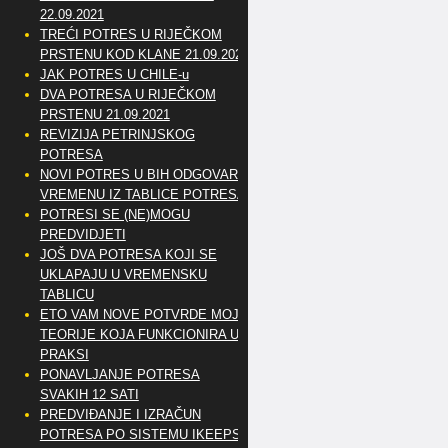
22.09.2021
TREĆI POTRES U RIJEČKOM
PRSTENU KOD KLANE 21.09.2021
JAK POTRES U CHILE-u
DVA POTRESA U RIJEČKOM
PRSTENU 21.09.2021
REVIZIJA PETRINJSKOG
POTRESA
NOVI POTRES U BIH ODGOVARA
VREMENU IZ TABLICE POTRESA
POTRESI SE (NE)MOGU
PREDVIDJETI
JOŠ DVA POTRESA KOJI SE
UKLAPAJU U VREMENSKU
TABLICU
ETO VAM NOVE POTVRDE MOJE
TEORIJE KOJA FUNKCIONIRA U
PRAKSI
PONAVLJANJE POTRESA
SVAKIH 12 SATI
PREDVIĐANJE I IZRAČUN
POTRESA PO SISTEMU IKEEPS