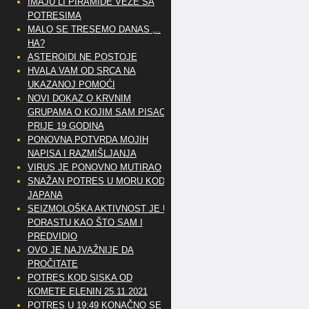
IMAJU LI PIRAMIDE VEZE SA
POTRESIMA
MALO SE TRESEMO DANAS ,..
HA?
ASTEROIDI NE POSTOJE
HVALA VAM OD SRCA NA
UKAZANOJ POMOĆI
NOVI DOKAZ O KRVNIM
GRUPAMA O KOJIM SAM PISAO
PRIJE 19 GODINA
PONOVNA POTVRDA MOJIH
NAPISA I RAZMIŠLJANJA
VIRUS JE PONOVNO MUTIRAO
SNAŽAN POTRES U MORU KOD
JAPANA
SEIZMOLOŠKA AKTIVNOST JE U
PORASTU KAO ŠTO SAM I
PREDVIDIO
OVO JE NAJVAŽNIJE DA
PROČITATE
POTRES KOD SISKA OD
KOMETE ELENIN 25.11.2021
POTRES U 19:49 KONAČNO SE