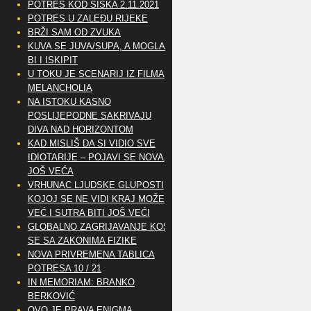
POTRES KOD SISKA 2.11.2021
POTRES U ZALEĐU RIJEKE
BRŽI SAM OD ZVUKA
KUVA SE JUVA/SUPA, A MOGLA
BI I ISKIPIT
U TOKU JE SCENARIJ IZ FILMA
MELANCHOLIA
NA ISTOKU KASNO
POSLIJEPODNE SAKRIVAJU
DIVA NAD HORIZONTOM
KAD MISLIŠ DA SI VIDIO SVE
IDIOTARIJE – POJAVI SE NOVA,..
JOŠ VEĆA
VRHUNAC LJUDSKE GLUPOSTI
KOJOJ SE NE VIDI KRAJ MOŽE
VEĆ I SUTRA BITI JOŠ VEĆI
GLOBALNO ZAGRIJAVANJE KOSI
SE SA ZAKONIMA FIZIKE
NOVA PRIVREMENA TABLICA
POTRESA 10 / 21
IN MEMORIAM: BRANKO
BERKOVIĆ
OVO JE PRAVA ENIGMA