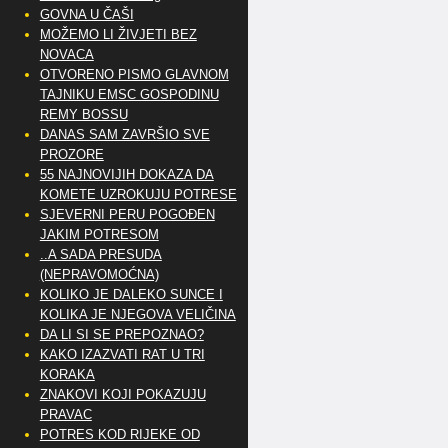
GOVNA U ČAŠI
MOŽEMO LI ŽIVJETI BEZ
NOVACA
OTVORENO PISMO GLAVNOM
TAJNIKU EMSC GOSPODINU
REMY BOSSU
DANAS SAM ZAVRŠIO SVE
PROZORE
55 NAJNOVIJIH DOKAZA DA
KOMETE UZROKUJU POTRESE
SJEVERNI PERU POGOĐEN
JAKIM POTRESOM
..A SADA PRESUDA
(NEPRAVOMOĆNA)
KOLIKO JE DALEKO SUNCE I
KOLIKA JE NJEGOVA VELIČINA
DA LI SI SE PREPOZNAO?
KAKO IZAZVATI RAT U TRI
KORAKA
ZNAKOVI KOJI POKAZUJU
PRAVAC
POTRES KOD RIJEKE OD