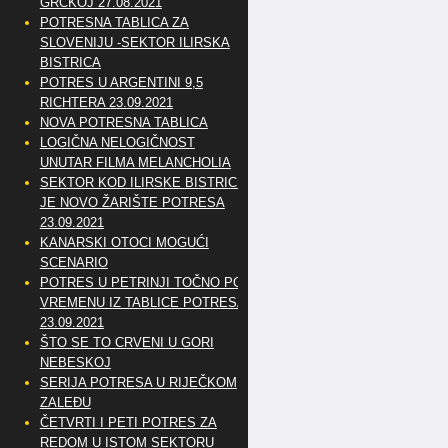
GRČKOJ 27.08.2021
POTRESNA TABLICA ZA
SLOVENIJU -SEKTOR ILIRSKA
BISTRICA
POTRES U ARGENTINI 9,5
RICHTERA 23.09.2021
NOVA POTRESNA TABLICA
LOGIČNA NELOGIČNOST
UNUTAR FILMA MELANCHOLIA
SEKTOR KOD ILIRSKE BISTRICE
JE NOVO ŽARIŠTE POTRESA
23.09.2021
KANARSKI OTOCI MOGUĆI
SCENARIO
POTRES U PETRINJI TOČNO PO
VREMENU IZ TABLICE POTRESA
23.09.2021
ŠTO SE TO CRVENI U GORI
NEBESKOJ
SERIJA POTRESA U RIJEČKOM
ZALEĐU
ČETVRTI I PETI POTRES ZA
REDOM U ISTOM SEKTORU