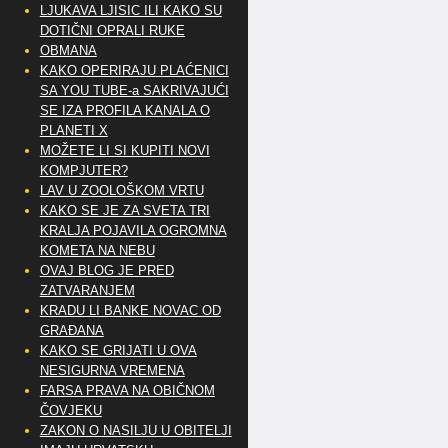
LJUKAVA LJISIC ILI KAKO SU
DOTIČNI OPRALI RUKE
OBMANA
KAKO OPERIRAJU PLAĆENICI
SA YOU TUBE-a SAKRIVAJUĆI
SE IZA PROFILA KANALA O
PLANETI X
MOŽETE LI SI KUPITI NOVI
KOMPJUTER?
LAV U ZOOLOŠKOM VRTU
KAKO SE JE ZA SVETA TRI
KRALJA POJAVILA OGROMNA
KOMETA NA NEBU
OVAJ BLOG JE PRED
ZATVARANJEM
KRADU LI BANKE NOVAC OD
GRAĐANA
KAKO SE GRIJATI U OVA
NESIGURNA VREMENA
FARSA PRAVA NA OBIČNOM
ČOVJEKU
ZAKON O NASILJU U OBITELJI