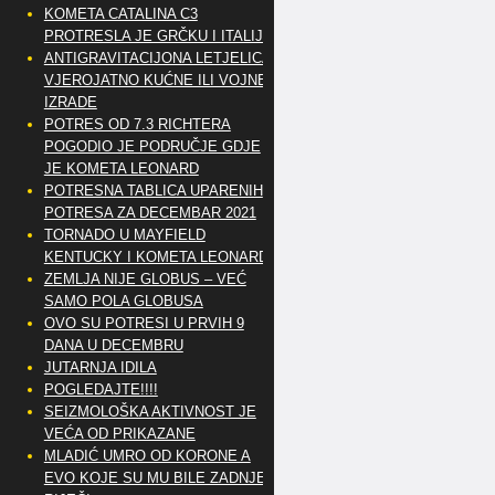
KOMETA CATALINA C3
PROTRESLA JE GRČKU I ITALIJU
ANTIGRAVITACIJONA LETJELICA
VJEROJATNO KUĆNE ILI VOJNE
IZRADE
POTRES OD 7.3 RICHTERA
POGODIO JE PODRUČJE GDJE
JE KOMETA LEONARD
POTRESNA TABLICA UPARENIH
POTRESA ZA DECEMBAR 2021
TORNADO U MAYFIELD
KENTUCKY I KOMETA LEONARD
ZEMLJA NIJE GLOBUS – VEĆ
SAMO POLA GLOBUSA
OVO SU POTRESI U PRVIH 9
DANA U DECEMBRU
JUTARNJA IDILA
POGLEDAJTE!!!!
SEIZMOLOŠKA AKTIVNOST JE
VEĆA OD PRIKAZANE
MLADIĆ UMRO OD KORONE A
EVO KOJE SU MU BILE ZADNJE