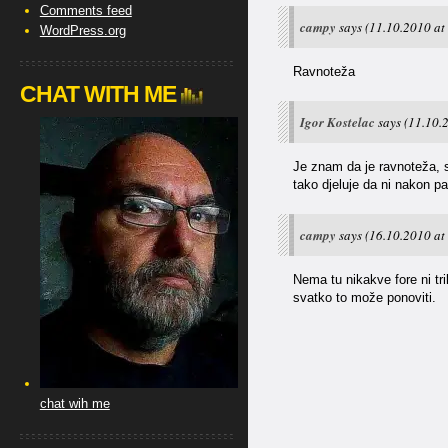
Comments feed
campy
says
(11.10.2010 at
WordPress.org
Ravnoteža
CHAT WITH ME
Igor Kostelac
says
(11.10.
Je znam da je ravnoteža, s
tako djeluje da ni nakon pa
campy
says
(16.10.2010 at
Nema tu nikakve fore ni trik
svatko to može ponoviti.
chat wih me