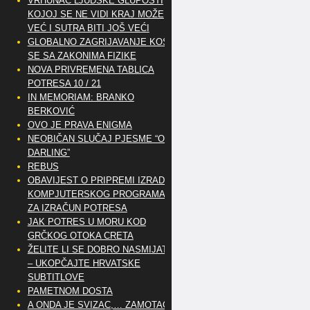
VRHUNAC LJUDSKE GLUPOSTI
KOJOJ SE NE VIDI KRAJ MOŽE
VEĆ I SUTRA BITI JOŠ VEĆI
GLOBALNO ZAGRIJAVANJE KOSI
SE SA ZAKONIMA FIZIKE
NOVA PRIVREMENA TABLICA
POTRESA 10 / 21
IN MEMORIAM: BRANKO
BERKOVIĆ
OVO JE PRAVA ENIGMA
NEOBIČAN SLUČAJ PJESME “OH
DARLING”
REBUS
OBAVIJEST O PRIPREMI IZRADE
KOMPJUTERSKOG PROGRAMA
ZA IZRAČUN POTRESA
JAK POTRES U MORU KOD
GRČKOG OTOKA CRETA
ŽELITE LI SE DOBRO NASMIJATI
– UKOPČAJTE HRVATSKE
SUBTITLOVE
PAMETNOM DOSTA
A ONDA JE SVIZAC,… ZAMOTAO