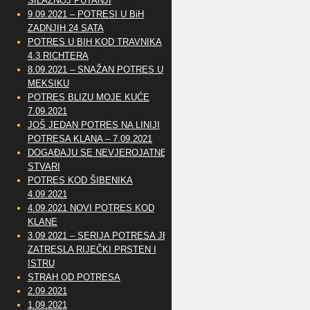
SILAZNOJ PUTANJI
9.09.2021 – POTRESI U BiH
ZADNJIH 24 SATA
POTRES U BIH KOD TRAVNIKA
4.3 RICHTERA
8.09.2021 – SNAŽAN POTRES U
MEKSIKU
POTRES BLIZU MOJE KUĆE
7.09.2021
JOŠ JEDAN POTRES NA LINIJI
POTRESA KLANA – 7.09.2021
DOGAĐAJU SE NEVJEROJATNE
STVARI
POTRES KOD ŠIBENIKA
4.09.2021
4.09.2021 NOVI POTRES KOD
KLANE
3.09.2021 – SERIJA POTRESA JE
ZATRESLA RIJEČKI PRSTEN I
ISTRU
STRAH OD POTRESA
2.09.2021
1.09.2021