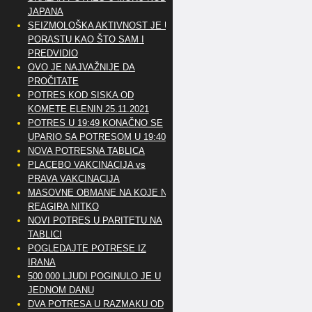
JAPANA
SEIZMOLOŠKA AKTIVNOST JE U
PORASTU KAO ŠTO SAM I
PREDVIDIO
OVO JE NAJVAŽNIJE DA
PROČITATE
POTRES KOD SISKA OD
KOMETE ELENIN 25.11.2021
POTRES U 19:49 KONAČNO SE
UPARIO SA POTRESOM U 19:40
NOVA POTRESNA TABLICA
PLACEBO VAKCINACIJA vs
PRAVA VAKCINACIJA
MASOVNE OBMANE NA KOJE NE
REAGIRA NITKO
NOVI POTRES U PARITETU NA
TABLICI
POGLEDAJTE POTRESE IZ
IRANA
500 000 LJUDI POGINULO JE U
JEDNOM DANU
DVA POTRESA U RAZMAKU OD