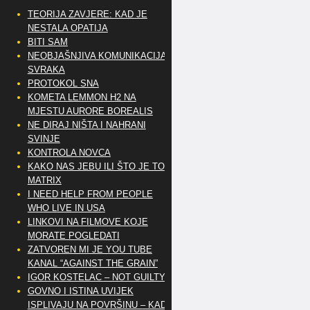
TEORIJA ZAVJERE: KAD JE
NESTALA OPATIJA
BITI SAM
NEOBJAŠNJIVA KOMUNIKACIJA
SVRAKA
PROTOKOL SNA
KOMETA LEMMON H2 NA
MJESTU AURORE BOREALIS
NE DIRAJ NIŠTA I NAHRANI
SVINJE
KONTROLA NOVCA
KAKO NAS JEBU ILI ŠTO JE TO
MATRIX
I NEED HELP FROM PEOPLE
WHO LIVE IN USA
LINKOVI NA FILMOVE KOJE
MORATE POGLEDATI
ZATVOREN MI JE YOU TUBE
KANAL “AGAINST THE GRAIN”
IGOR KOSTELAC – NOT GUILTY
GOVNO I ISTINA UVIJEK
ISPLIVAJU NA POVRŠINU – KAD