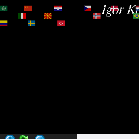
Igor Ko
العربية
简体中文
Hrvatski
Čeština‎
Dansk
Magyar
Italiano
Македонски јазик
Norsk bokmål
Español
Svenska
Türkçe