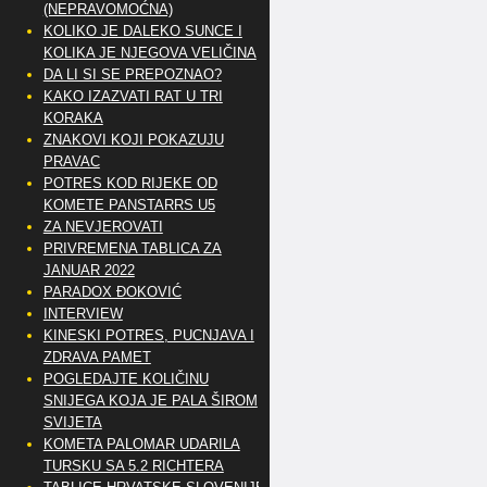
(NEPRAVOMOĆNA)
KOLIKO JE DALEKO SUNCE I
KOLIKA JE NJEGOVA VELIČINA
DA LI SI SE PREPOZNAO?
KAKO IZAZVATI RAT U TRI
KORAKA
ZNAKOVI KOJI POKAZUJU
PRAVAC
POTRES KOD RIJEKE OD
KOMETE PANSTARRS U5
ZA NEVJEROVATI
PRIVREMENA TABLICA ZA
JANUAR 2022
PARADOX ĐOKOVIĆ
INTERVIEW
KINESKI POTRES, PUCNJAVA I
ZDRAVA PAMET
POGLEDAJTE KOLIČINU
SNIJEGA KOJA JE PALA ŠIROM
SVIJETA
KOMETA PALOMAR UDARILA
TURSKU SA 5.2 RICHTERA