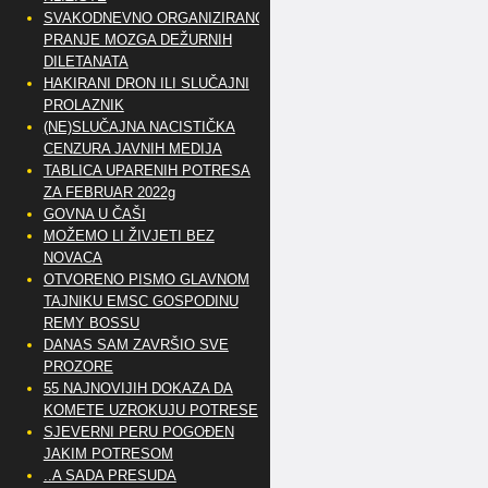
SVAKODNEVNO ORGANIZIRANO
PRANJE MOZGA DEŽURNIH
DILETANATA
HAKIRANI DRON ILI SLUČAJNI
PROLAZNIK
(NE)SLUČAJNA NACISTIČKA
CENZURA JAVNIH MEDIJA
TABLICA UPARENIH POTRESA
ZA FEBRUAR 2022g
GOVNA U ČAŠI
MOŽEMO LI ŽIVJETI BEZ
NOVACA
OTVORENO PISMO GLAVNOM
TAJNIKU EMSC GOSPODINU
REMY BOSSU
DANAS SAM ZAVRŠIO SVE
PROZORE
55 NAJNOVIJIH DOKAZA DA
KOMETE UZROKUJU POTRESE
SJEVERNI PERU POGOĐEN
JAKIM POTRESOM
..A SADA PRESUDA