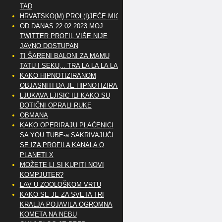
TAD
HRVATSKO(M) PROL(I)JEĆE MIG
OD DANAS 22.02.2023 MOJ
TWITTER PROFIL VIŠE NIJE
JAVNO DOSTUPAN
TI ŠARENI BALONI ZA MAMU
TATU I SEKU,.. TRA LA LA LA LA
KAKO HIPNOTIZIRANOM
OBJASNITI DA JE HIPNOTIZIRAN
LJUKAVA LJISIC ILI KAKO SU
DOTIČNI OPRALI RUKE
OBMANA
KAKO OPERIRAJU PLAĆENICI
SA YOU TUBE-a SAKRIVAJUĆI
SE IZA PROFILA KANALA O
PLANETI X
MOŽETE LI SI KUPITI NOVI
KOMPJUTER?
LAV U ZOOLOŠKOM VRTU
KAKO SE JE ZA SVETA TRI
KRALJA POJAVILA OGROMNA
KOMETA NA NEBU