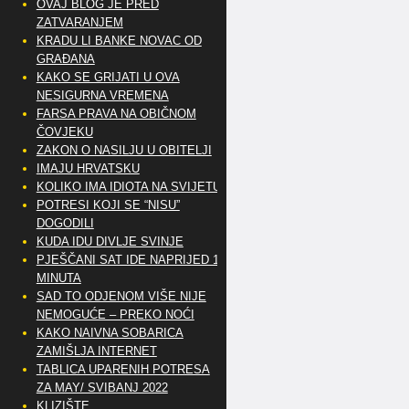
OVAJ BLOG JE PRED
ZATVARANJEM
KRADU LI BANKE NOVAC OD
GRAĐANA
KAKO SE GRIJATI U OVA
NESIGURNA VREMENA
FARSA PRAVA NA OBIČNOM
ČOVJEKU
ZAKON O NASILJU U OBITELJI
IMAJU HRVATSKU
KOLIKO IMA IDIOTA NA SVIJETU?
POTRESI KOJI SE “NISU”
DOGODILI
KUDA IDU DIVLJE SVINJE
PJEŠČANI SAT IDE NAPRIJED 10
MINUTA
SAD TO ODJENOM VIŠE NIJE
NEMOGUĆE – PREKO NOĆI
KAKO NAIVNA SOBARICA
ZAMIŠLJA INTERNET
TABLICA UPARENIH POTRESA
ZA MAY/ SVIBANJ 2022
KLIZIŠTE