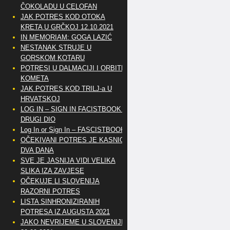
ČOKOLADU U CELOFAN
JAK POTRES KOD OTOKA
KRETA U GRČKOJ 12.10.2021
IN MEMORIAM: GOGA LAZIĆ
NESTANAK STRUJE U
GORSKOM KOTARU
POTRESI U DALMACIJI I ORBITE
KOMETA
JAK POTRES KOD TRILJ-a U
HRVATSKOJ
LOG IN – SIGN IN FACISTBOOK –
DRUGI DIO
Log In or Sign In – FASCISTBOOK
OČEKIVANI POTRES JE KASNIO
DVA DANA
SVE JE JASNIJA VIDI VELIKA
SLIKA IZA ZAVJESE
OČEKUJE LI SLOVENIJA
RAZORNI POTRES
LISTA SINHRONIZIRANIH
POTRESA IZ AUGUSTA 2021
JAKO NEVRIJEME U SLOVENIJI