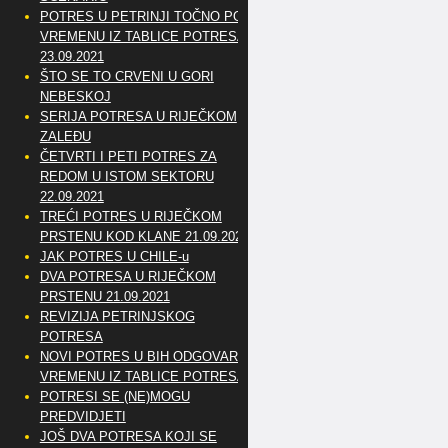
POTRES U PETRINJI TOČNO PO
VREMENU IZ TABLICE POTRESA
23.09.2021
ŠTO SE TO CRVENI U GORI
NEBESKOJ
SERIJA POTRESA U RIJEČKOM
ZALEĐU
ČETVRTI I PETI POTRES ZA
REDOM U ISTOM SEKTORU
22.09.2021
TREĆI POTRES U RIJEČKOM
PRSTENU KOD KLANE 21.09.2021
JAK POTRES U CHILE-u
DVA POTRESA U RIJEČKOM
PRSTENU 21.09.2021
REVIZIJA PETRINJSKOG
POTRESA
NOVI POTRES U BIH ODGOVARA
VREMENU IZ TABLICE POTRESA
POTRESI SE (NE)MOGU
PREDVIDJETI
JOŠ DVA POTRESA KOJI SE