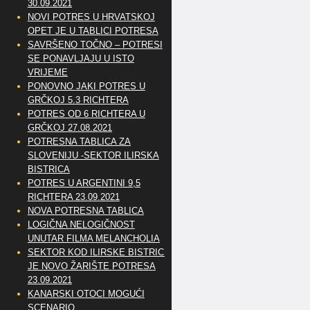
30.09.2021
NOVI POTRES U HRVATSKOJ
OPET JE U TABLICI POTRESA
SAVRŠENO TOČNO – POTRESI
SE PONAVLJAJU U ISTO
VRIJEME
PONOVNO JAKI POTRES U
GRČKOJ 5.3 RICHTERA
POTRES OD 6 RICHTERA U
GRČKOJ 27.08.2021
POTRESNA TABLICA ZA
SLOVENIJU -SEKTOR ILIRSKA
BISTRICA
POTRES U ARGENTINI 9,5
RICHTERA 23.09.2021
NOVA POTRESNA TABLICA
LOGIČNA NELOGIČNOST
UNUTAR FILMA MELANCHOLIA
SEKTOR KOD ILIRSKE BISTRICE
JE NOVO ŽARIŠTE POTRESA
23.09.2021
KANARSKI OTOCI MOGUĆI
SCENARIO