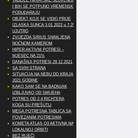
TABLICE HRVATSKE SLOVENIJE
I BIH SE POTPUNO VREMENSKI
PODUDARAJU
OBJEKT KOJI SE VIDIO PRIJE
IZLASKA SUNCA 3.01.2022 u 7:25
UJUTRO
ZVIJEZDA SIRIUS SNIMLJENA
NOĆNOM KAMEROM
HIPER AKTIVNI POTRESI –
MJESEC NA 21%
DANAŠNJI POTRESI 29.12.2021
SA SVIH STRANA
SITUACIJA NA NEBU DO KRAJA
2021 GODINE
KAKO SAM SE NA BADNJAK
IZBLJUVAO OD SMIJEHA
POTRES OD 2.4 RICHTERA
KOGA SU PREŠUTLI
MEGA POTRESNA TABLICA SA
POVEZANIM POTRESIMA
KOMETA ATLAS Q3 AKTIVNA NA
LOKALNOJ ORBITI
BEZ RIJEČI