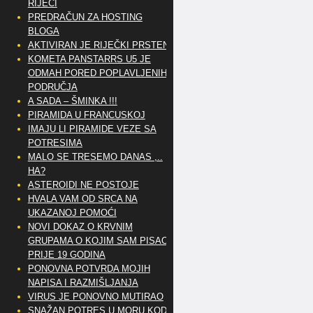
RIJEČI
PREDRAČUN ZA HOSTING
BLOGA
AKTIVIRAN JE RIJEČKI PRSTEN
KOMETA PANSTARRS U5 JE
ODMAH PORED POPLAVLJENIH
PODRUČJA
A SADA – ŠMINKA !!!
PIRAMIDA U FRANCUSKOJ
IMAJU LI PIRAMIDE VEZE SA
POTRESIMA
MALO SE TRESEMO DANAS ,..
HA?
ASTEROIDI NE POSTOJE
HVALA VAM OD SRCA NA
UKAZANOJ POMOĆI
NOVI DOKAZ O KRVNIM
GRUPAMA O KOJIM SAM PISAO
PRIJE 19 GODINA
PONOVNA POTVRDA MOJIH
NAPISA I RAZMIŠLJANJA
VIRUS JE PONOVNO MUTIRAO
SNAŽAN POTRES U MORU KOD