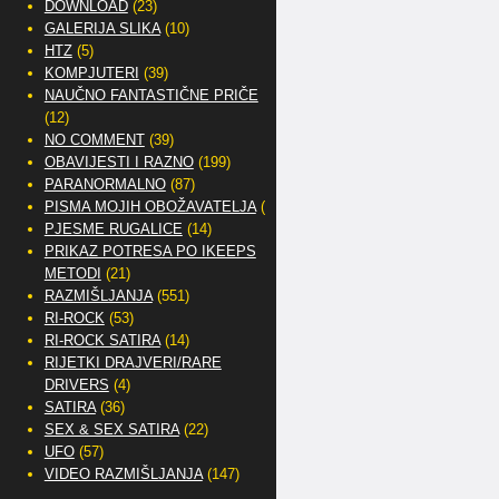
DOWNLOAD
(23)
GALERIJA SLIKA
(10)
HTZ
(5)
KOMPJUTERI
(39)
NAUČNO FANTASTIČNE PRIČE
(12)
NO COMMENT
(39)
OBAVIJESTI I RAZNO
(199)
PARANORMALNO
(87)
PISMA MOJIH OBOŽAVATELJA
(2)
PJESME RUGALICE
(14)
PRIKAZ POTRESA PO IKEEPS
METODI
(21)
RAZMIŠLJANJA
(551)
RI-ROCK
(53)
RI-ROCK SATIRA
(14)
RIJETKI DRAJVERI/RARE
DRIVERS
(4)
SATIRA
(36)
SEX & SEX SATIRA
(22)
UFO
(57)
VIDEO RAZMIŠLJANJA
(147)