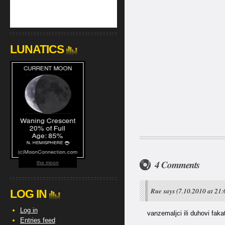
LUNATICS
4 Comments
the moon
Rue
says
(7.10.2010 at 21:
LOG IN
Log in
vanzemaljci ili duhovi fakat
Entries feed