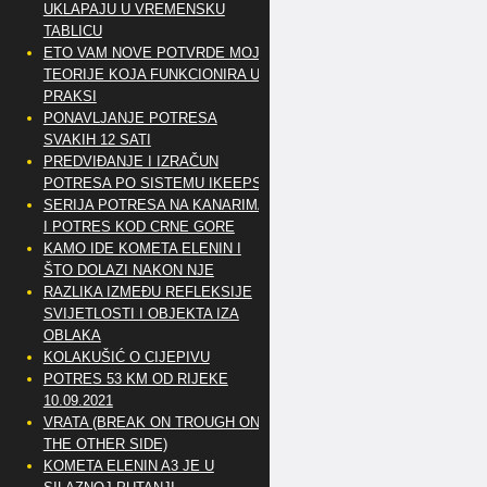
UKLAPAJU U VREMENSKU
TABLICU
ETO VAM NOVE POTVRDE MOJE
TEORIJE KOJA FUNKCIONIRA U
PRAKSI
PONAVLJANJE POTRESA
SVAKIH 12 SATI
PREDVIĐANJE I IZRAČUN
POTRESA PO SISTEMU IKEEPS
SERIJA POTRESA NA KANARIMA
I POTRES KOD CRNE GORE
KAMO IDE KOMETA ELENIN I
ŠTO DOLAZI NAKON NJE
RAZLIKA IZMEĐU REFLEKSIJE
SVIJETLOSTI I OBJEKTA IZA
OBLAKA
KOLAKUŠIĆ O CIJEPIVU
POTRES 53 KM OD RIJEKE
10.09.2021
VRATA (BREAK ON TROUGH ON
THE OTHER SIDE)
KOMETA ELENIN A3 JE U