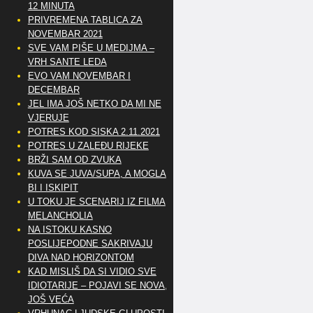
12 MINUTA
PRIVREMENA TABLICA ZA
NOVEMBAR 2021
SVE VAM PIŠE U MEDIJMA –
VRH SANTE LEDA
EVO VAM NOVEMBAR I
DECEMBAR
JEL IMA JOŠ NETKO DA MI NE
VJERUJE
POTRES KOD SISKA 2.11.2021
POTRES U ZALEĐU RIJEKE
BRŽI SAM OD ZVUKA
KUVA SE JUVA/SUPA, A MOGLA
BI I ISKIPIT
U TOKU JE SCENARIJ IZ FILMA
MELANCHOLIA
NA ISTOKU KASNO
POSLIJEPODNE SAKRIVAJU
DIVA NAD HORIZONTOM
KAD MISLIŠ DA SI VIDIO SVE
IDIOTARIJE – POJAVI SE NOVA,..
JOŠ VEĆA