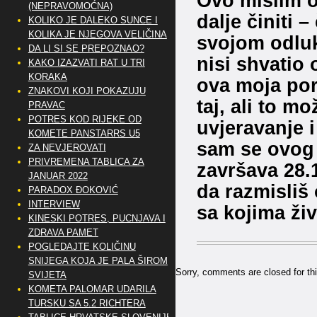
Ovo mislim o
(NEPRAVOMOĆNA)
dalje činiti –
KOLIKO JE DALEKO SUNCE I
KOLIKA JE NJEGOVA VELIČINA
svojom odluk
DA LI SI SE PREPOZNAO?
nisi shvatio
KAKO IZAZVATI RAT U TRI
KORAKA
ova moja poru
ZNAKOVI KOJI POKAZUJU
taj, ali to m
PRAVAC
POTRES KOD RIJEKE OD
uvjeravanje i
KOMETE PANSTARRS U5
sam se ovog 
ZA NEVJEROVATI
PRIVREMENA TABLICA ZA
završava 28.
JANUAR 2022
da razmisliš 
PARADOX ĐOKOVIĆ
INTERVIEW
sa kojima živi
KINESKI POTRES, PUCNJAVA I
ZDRAVA PAMET
POGLEDAJTE KOLIČINU
SNIJEGA KOJA JE PALA ŠIROM
Sorry, comments are closed for thi
SVIJETA
KOMETA PALOMAR UDARILA
TURSKU SA 5.2 RICHTERA