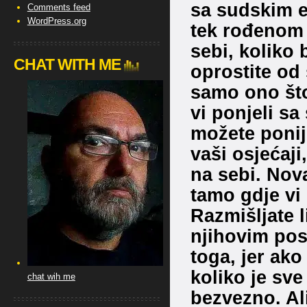
sa sudskim e
Comments feed
WordPress.org
tek rođenom
sebi, koliko
CHAT WITH ME
oprostite od 
samo ono što
vi ponjeli s
možete ponij
vaši osjećaji
na sebi. Nov
tamo gdje vi 
Razmišljate 
njihovim pos
toga, jer ako
koliko je sve
chat wih me
bezvezno. Ali 