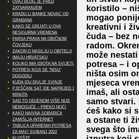
OVAJ BLOG JE PRED
koristilo – ni
ZATVARANJEM
KRADU LI BANKE NOVAC OD
mogao ponije
GRAĐANA
kreativni i ž
KAKO SE GRIJATI U OVA
NESIGURNA VREMENA
čuda – bez 
FARSA PRAVA NA OBIČNOM
radom. Okren
ČOVJEKU
ZAKON O NASILJU U OBITELJI
može nestati
IMAJU HRVATSKU
potresa – i 
KOLIKO IMA IDIOTA NA SVIJETU?
POTRESI KOJI SE “NISU”
ništa osim on
DOGODILI
mjeseca vrem
KUDA IDU DIVLJE SVINJE
PJEŠČANI SAT IDE NAPRIJED 10
imaš, ali osta
MINUTA
samo stvari. 
SAD TO ODJENOM VIŠE NIJE
NEMOGUĆE – PREKO NOĆI
ćeš kako si 
KAKO NAIVNA SOBARICA
a ostane ti ž
ZAMIŠLJA INTERNET
TABLICA UPARENIH POTRESA
svega što im
ZA MAY/ SVIBANJ 2022
iznutra koji 
KLIZIŠTE