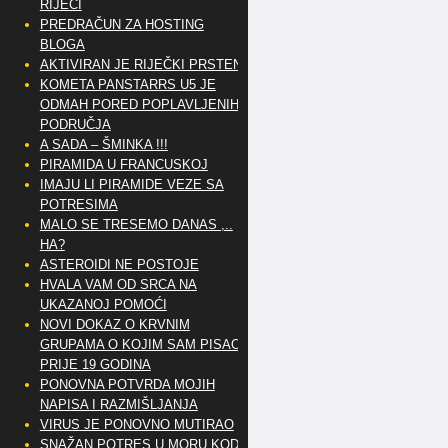
RIJEČI
PREDRAČUN ZA HOSTING
BLOGA
AKTIVIRAN JE RIJEČKI PRSTEN
KOMETA PANSTARRS U5 JE
ODMAH PORED POPLAVLJENIH
PODRUČJA
A SADA – ŠMINKA !!!
PIRAMIDA U FRANCUSKOJ
IMAJU LI PIRAMIDE VEZE SA
POTRESIMA
MALO SE TRESEMO DANAS ,..
HA?
ASTEROIDI NE POSTOJE
HVALA VAM OD SRCA NA
UKAZANOJ POMOĆI
NOVI DOKAZ O KRVNIM
GRUPAMA O KOJIM SAM PISAO
PRIJE 19 GODINA
PONOVNA POTVRDA MOJIH
NAPISA I RAZMIŠLJANJA
VIRUS JE PONOVNO MUTIRAO
SNAŽAN POTRES U MORU KOD