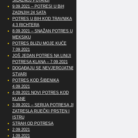
SILAZNOJ PUTANJI
9.09.2021 – POTRESI U BiH
ZADNJIH 24 SATA
POTRES U BIH KOD TRAVNIKA
4.3 RICHTERA
8.09.2021 – SNAŽAN POTRES U
MEKSIKU
POTRES BLIZU MOJE KUĆE
7.09.2021
JOŠ JEDAN POTRES NA LINIJI
POTRESA KLANA – 7.09.2021
DOGAĐAJU SE NEVJEROJATNE
STVARI
POTRES KOD ŠIBENIKA
4.09.2021
4.09.2021 NOVI POTRES KOD
KLANE
3.09.2021 – SERIJA POTRESA JE
ZATRESLA RIJEČKI PRSTEN I
ISTRU
STRAH OD POTRESA
2.09.2021
1.09.2021