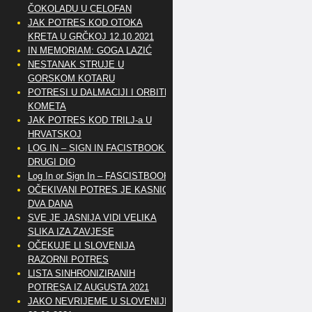
ČOKOLADU U CELOFAN
JAK POTRES KOD OTOKA
KRETA U GRČKOJ 12.10.2021
IN MEMORIAM: GOGA LAZIĆ
NESTANAK STRUJE U
GORSKOM KOTARU
POTRESI U DALMACIJI I ORBITE
KOMETA
JAK POTRES KOD TRILJ-a U
HRVATSKOJ
LOG IN – SIGN IN FACISTBOOK –
DRUGI DIO
Log In or Sign In – FASCISTBOOK
OČEKIVANI POTRES JE KASNIO
DVA DANA
SVE JE JASNIJA VIDI VELIKA
SLIKA IZA ZAVJESE
OČEKUJE LI SLOVENIJA
RAZORNI POTRES
LISTA SINHRONIZIRANIH
POTRESA IZ AUGUSTA 2021
JAKO NEVRIJEME U SLOVENIJI