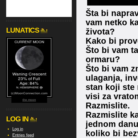
Šta bi napravi
vam netko kaž
LUNATICS
života?
Kako bi prove
Što bi vam t
ormaru?
Što bi vam zn
ulaganja, in
stan koji st
visi za vrato
the moon
Razmislite.
Razmislite k
LOG IN
jednom danu,
Log in
koliko bi be
Entries feed