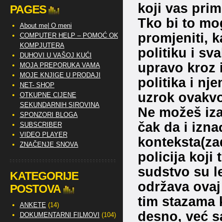
koji vas prim
PAGES
Tko bi to mo
About me| O meni
promjeniti, 
COMPUTER HELP – POMOĆ OKO
KOMPJUTERA
politiku i sv
DUHOVI U VAŠOJ KUĆI
upravo kroz i
MOJA PREPORUKA VAMA
MOJE KNJIGE U PRODAJI
politika i nj
NET- SHOP
uzrok ovakvo
OTKUPNE CIJENE
SEKUNDARNIH SIROVINA
Ne možeš izač
SPONZORI BLOGA
čak da i izn
SUBSCRIBER
VIDEO PLAYER
konteksta(za
ZNAČENJE SNOVA
policija koji t
sudstvo su le
KATEGORIJE
održava ovaj
POSTOVA
tim stazama 
ANKETE
(14)
desno, već s
DOKUMENTARNI FILMOVI
(104)