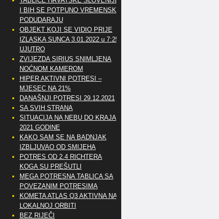
TABLICE HRVATSKE SLOVENIJE
I BIH SE POTPUNO VREMENSKI
PODUDARAJU
OBJEKT KOJI SE VIDIO PRIJE
IZLASKA SUNCA 3.01.2022 u 7:25
UJUTRO
ZVIJEZDA SIRIUS SNIMLJENA
NOĆNOM KAMEROM
HIPER AKTIVNI POTRESI –
MJESEC NA 21%
DANAŠNJI POTRESI 29.12.2021
SA SVIH STRANA
SITUACIJA NA NEBU DO KRAJA
2021 GODINE
KAKO SAM SE NA BADNJAK
IZBLJUVAO OD SMIJEHA
POTRES OD 2.4 RICHTERA
KOGA SU PREŠUTLI
MEGA POTRESNA TABLICA SA
POVEZANIM POTRESIMA
KOMETA ATLAS Q3 AKTIVNA NA
LOKALNOJ ORBITI
BEZ RIJEČI