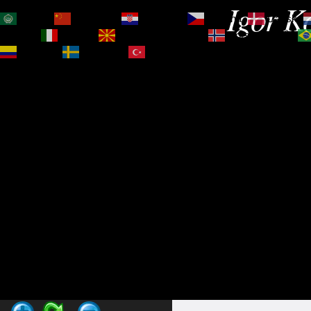
Igor Ko
العربية
简体中文
Hrvatski
Čeština‎
Dansk
Magyar
Italiano
Македонски јазик
Norsk bokmål
Español
Svenska
Türkçe