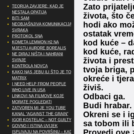
Zato prijatel
TEORIJA ZAVJERE: KAD JE
NESTALA OPATIJA
života, što č
BITI SAM
hodi ako može
NEOBJAŠNJIVA KOMUNIKACIJA
SVRAKA
ostatak vrem
PROTOKOL SNA
kod kuće – d
KOMETA LEMMON H2 NA
MJESTU AURORE BOREALIS
kod kuće, rad
NE DIRAJ NIŠTA I NAHRANI
života i pres
SVINJE
KONTROLA NOVCA
tvoja briga, p
KAKO NAS JEBU ILI ŠTO JE TO
okreće i tjer
MATRIX
I NEED HELP FROM PEOPLE
živiš.
WHO LIVE IN USA
Odbaci ga.
LINKOVI NA FILMOVE KOJE
MORATE POGLEDATI
Budi hrabar.
ZATVOREN MI JE YOU TUBE
Okreni se i i
KANAL “AGAINST THE GRAIN”
IGOR KOSTELAC – NOT GUILTY
sa tobom ili 
GOVNO I ISTINA UVIJEK
Provedi ove z
ISPLIVAJU NA POVRŠINU – KAD