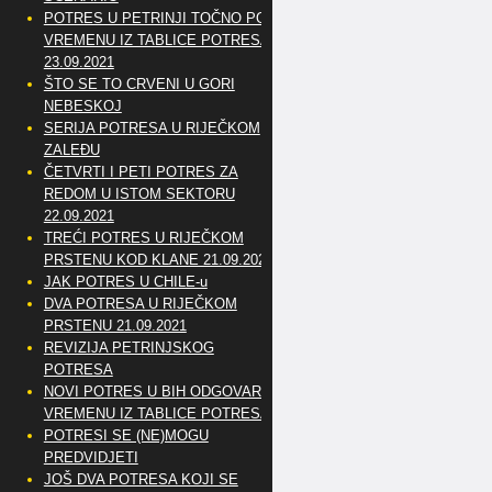
POTRES U PETRINJI TOČNO PO
VREMENU IZ TABLICE POTRESA
23.09.2021
ŠTO SE TO CRVENI U GORI
NEBESKOJ
SERIJA POTRESA U RIJEČKOM
ZALEĐU
ČETVRTI I PETI POTRES ZA
REDOM U ISTOM SEKTORU
22.09.2021
TREĆI POTRES U RIJEČKOM
PRSTENU KOD KLANE 21.09.2021
JAK POTRES U CHILE-u
DVA POTRESA U RIJEČKOM
PRSTENU 21.09.2021
REVIZIJA PETRINJSKOG
POTRESA
NOVI POTRES U BIH ODGOVARA
VREMENU IZ TABLICE POTRESA
POTRESI SE (NE)MOGU
PREDVIDJETI
JOŠ DVA POTRESA KOJI SE