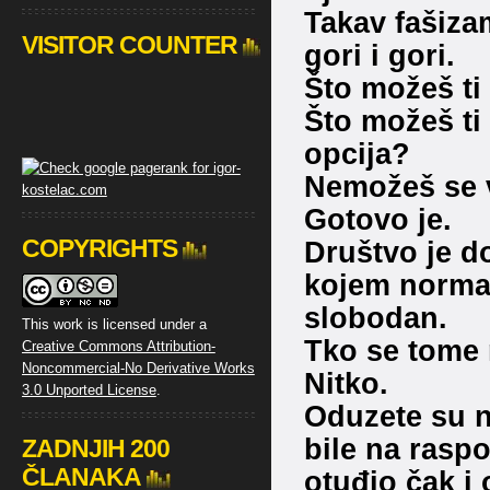
Takav fašiza
VISITOR COUNTER
gori i gori.
Što možeš ti
Što možeš ti 
opcija?
Nemožeš se vi
Gotovo je.
COPYRIGHTS
Društvo je d
kojem normal
slobodan.
This work is licensed under a
Tko se tome 
Creative Commons Attribution-
Noncommercial-No Derivative Works
Nitko.
3.0 Unported License
.
Oduzete su 
bile na raspo
ZADNJIH 200
ČLANAKA
otuđio čak i