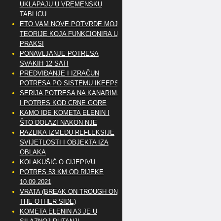
UKLAPAJU U VREMENSKU
TABLICU
ETO VAM NOVE POTVRDE MOJE
TEORIJE KOJA FUNKCIONIRA U
PRAKSI
PONAVLJANJE POTRESA
SVAKIH 12 SATI
PREDVIĐANJE I IZRAČUN
POTRESA PO SISTEMU IKEEPS
SERIJA POTRESA NA KANARIMA
I POTRES KOD CRNE GORE
KAMO IDE KOMETA ELENIN I
ŠTO DOLAZI NAKON NJE
RAZLIKA IZMEĐU REFLEKSIJE
SVIJETLOSTI I OBJEKTA IZA
OBLAKA
KOLAKUŠIĆ O CIJEPIVU
POTRES 53 KM OD RIJEKE
10.09.2021
VRATA (BREAK ON TROUGH ON
THE OTHER SIDE)
KOMETA ELENIN A3 JE U