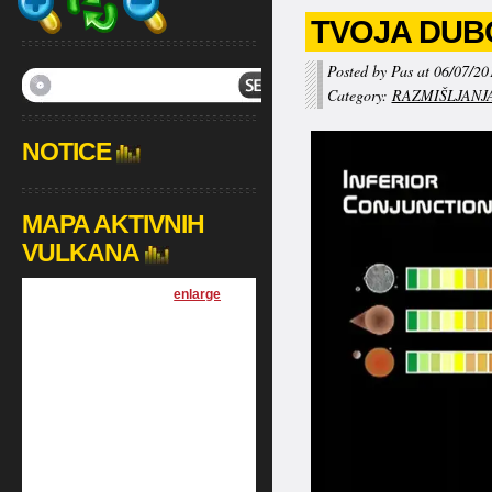
TVOJA DUB
Posted by Pas at 06/07/20
Category:
RAZMIŠLJANJ
NOTICE
MAPA AKTIVNIH
VULKANA
[
enlarge
]