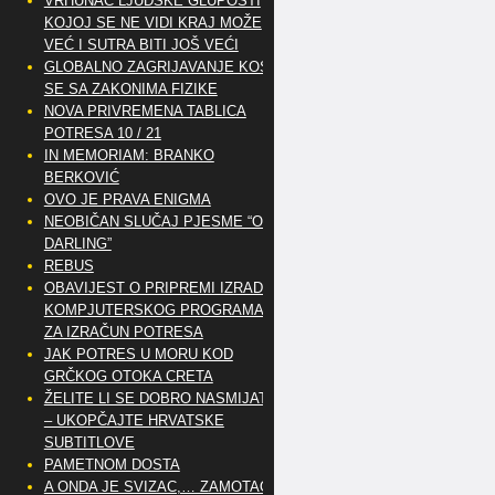
VRHUNAC LJUDSKE GLUPOSTI
KOJOJ SE NE VIDI KRAJ MOŽE
VEĆ I SUTRA BITI JOŠ VEĆI
GLOBALNO ZAGRIJAVANJE KOSI
SE SA ZAKONIMA FIZIKE
NOVA PRIVREMENA TABLICA
POTRESA 10 / 21
IN MEMORIAM: BRANKO
BERKOVIĆ
OVO JE PRAVA ENIGMA
NEOBIČAN SLUČAJ PJESME “OH
DARLING”
REBUS
OBAVIJEST O PRIPREMI IZRADE
KOMPJUTERSKOG PROGRAMA
ZA IZRAČUN POTRESA
JAK POTRES U MORU KOD
GRČKOG OTOKA CRETA
ŽELITE LI SE DOBRO NASMIJATI
– UKOPČAJTE HRVATSKE
SUBTITLOVE
PAMETNOM DOSTA
A ONDA JE SVIZAC,… ZAMOTAO