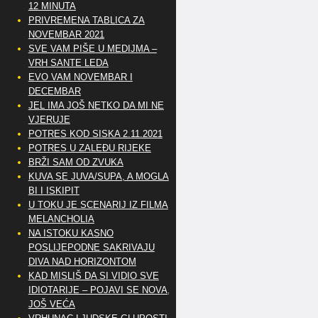
12 MINUTA
PRIVREMENA TABLICA ZA
NOVEMBAR 2021
SVE VAM PIŠE U MEDIJMA –
VRH SANTE LEDA
EVO VAM NOVEMBAR I
DECEMBAR
JEL IMA JOŠ NETKO DA MI NE
VJERUJE
POTRES KOD SISKA 2.11.2021
POTRES U ZALEĐU RIJEKE
BRŽI SAM OD ZVUKA
KUVA SE JUVA/SUPA, A MOGLA
BI I ISKIPIT
U TOKU JE SCENARIJ IZ FILMA
MELANCHOLIA
NA ISTOKU KASNO
POSLIJEPODNE SAKRIVAJU
DIVA NAD HORIZONTOM
KAD MISLIŠ DA SI VIDIO SVE
IDIOTARIJE – POJAVI SE NOVA,..
JOŠ VEĆA