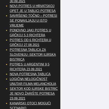
30.09.2021
NOVI POTRES U HRVATSKOJ
OPET JE U TABLICI POTRESA
SAVRŠENO TOČNO – POTRESI
SE PONAVLJAJU U ISTO
VRIJEME
PONOVNO JAKI POTRES U
GRČKOJ 5.3 RICHTERA
POTRES OD 6 RICHTERA U
GRČKOJ 27.08.2021
POTRESNA TABLICA ZA
SLOVENIJU -SEKTOR ILIRSKA
BISTRICA
POTRES U ARGENTINI 9,5
RICHTERA 23.09.2021
NOVA POTRESNA TABLICA
LOGIČNA NELOGIČNOST
UNUTAR FILMA MELANCHOLIA
SEKTOR KOD ILIRSKE BISTRICE
JE NOVO ŽARIŠTE POTRESA
23.09.2021
KANARSKI OTOCI MOGUĆI
SCENARIO