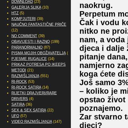
DOWNLOAD
(23)
naokrug.
GALERIJA SLIKA
(10)
Perpetum mo
HTZ
(5)
KOMPJUTERI
(39)
Čak i vodu k
NAUČNO FANTASTIČNE PRIČE
nitko ne proi
(12)
NO COMMENT
(39)
nam, a voda j
OBAVIJESTI I RAZNO
(199)
djeca i dalje
PARANORMALNO
(87)
PISMA MOJIH OBOŽAVATELJA
(2)
pitanje dana,
PJESME RUGALICE
(14)
namjerno zag
PRIKAZ POTRESA PO IKEEPS
METODI
(21)
koga ćete dis
RAZMIŠLJANJA
(551)
Još samo 3%
RI-ROCK
(53)
RI-ROCK SATIRA
(14)
– koliko je 
RIJETKI DRAJVERI/RARE
opstao život
DRIVERS
(4)
SATIRA
(36)
poznajemo.
SEX & SEX SATIRA
(22)
Zar stvarno 
UFO
(57)
VIDEO RAZMIŠLJANJA
(147)
djeci?