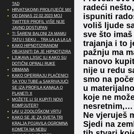
TAD
radeći nešto,
HRVATSKO(M) PROL(I)JEĆE MIG
ispuniti rad
OD DANAS 22.02.2023 MOJ
TWITTER PROFIL VIŠE NIJE
voliš ljude s
JAVNO DOSTUPAN
sve što imaš 
TI ŠARENI BALONI ZA MAMU
TATU I SEKU,.. TRA LA LA LA LA
trajanja i to 
KAKO HIPNOTIZIRANOM
pažnju ma mat
OBJASNITI DA JE HIPNOTIZIRAN
LJUKAVA LJISIC ILI KAKO SU
nanovo kupit
DOTIČNI OPRALI RUKE
nije u redu s
OBMANA
KAKO OPERIRAJU PLAĆENICI
smo na počet
SA YOU TUBE-a SAKRIVAJUĆI
u materijalno
SE IZA PROFILA KANALA O
PLANETI X
koje ne može
MOŽETE LI SI KUPITI NOVI
nesretnim,…
KOMPJUTER?
LAV U ZOOLOŠKOM VRTU
Ne vjeruješ 
KAKO SE JE ZA SVETA TRI
Sjedi na zeml
KRALJA POJAVILA OGROMNA
KOMETA NA NEBU
tih stvari koj