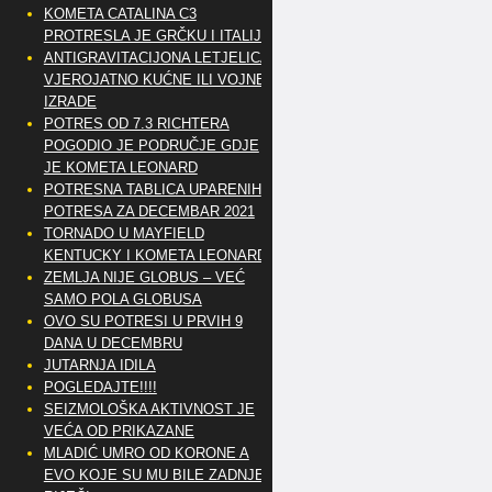
KOMETA CATALINA C3
PROTRESLA JE GRČKU I ITALIJU
ANTIGRAVITACIJONA LETJELICA
VJEROJATNO KUĆNE ILI VOJNE
IZRADE
POTRES OD 7.3 RICHTERA
POGODIO JE PODRUČJE GDJE
JE KOMETA LEONARD
POTRESNA TABLICA UPARENIH
POTRESA ZA DECEMBAR 2021
TORNADO U MAYFIELD
KENTUCKY I KOMETA LEONARD
ZEMLJA NIJE GLOBUS – VEĆ
SAMO POLA GLOBUSA
OVO SU POTRESI U PRVIH 9
DANA U DECEMBRU
JUTARNJA IDILA
POGLEDAJTE!!!!
SEIZMOLOŠKA AKTIVNOST JE
VEĆA OD PRIKAZANE
MLADIĆ UMRO OD KORONE A
EVO KOJE SU MU BILE ZADNJE