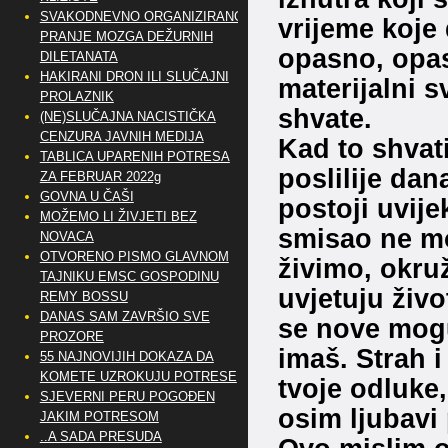
SVAKODNEVNO ORGANIZIRANO
vrijeme koje 
PRANJE MOZGA DEŽURNIH
opasno, opas
DILETANATA
HAKIRANI DRON ILI SLUČAJNI
materijalni s
PROLAZNIK
shvate.
(NE)SLUČAJNA NACISTIČKA
CENZURA JAVNIH MEDIJA
Kad to shvati
TABLICA UPARENIH POTRESA
poslilije dan
ZA FEBRUAR 2022g
GOVNA U ČAŠI
postoji uvije
MOŽEMO LI ŽIVJETI BEZ
smisao ne mo
NOVACA
OTVORENO PISMO GLAVNOM
živimo, okru
TAJNIKU EMSC GOSPODINU
uvjetuju živo
REMY BOSSU
DANAS SAM ZAVRŠIO SVE
se nove mogu
PROZORE
imaš. Strah i
55 NAJNOVIJIH DOKAZA DA
KOMETE UZROKUJU POTRESE
tvoje odluke
SJEVERNI PERU POGOĐEN
osim ljubavi
JAKIM POTRESOM
..A SADA PRESUDA