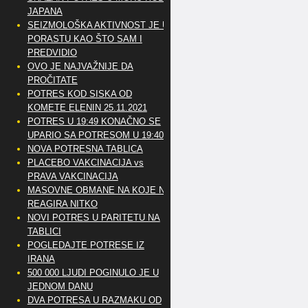
JAPANA
SEIZMOLOŠKA AKTIVNOST JE U
PORASTU KAO ŠTO SAM I
PREDVIDIO
OVO JE NAJVAŽNIJE DA
PROČITATE
POTRES KOD SISKA OD
KOMETE ELENIN 25.11.2021
POTRES U 19:49 KONAČNO SE
UPARIO SA POTRESOM U 19:40
NOVA POTRESNA TABLICA
PLACEBO VAKCINACIJA vs
PRAVA VAKCINACIJA
MASOVNE OBMANE NA KOJE NE
REAGIRA NITKO
NOVI POTRES U PARITETU NA
TABLICI
POGLEDAJTE POTRESE IZ
IRANA
500 000 LJUDI POGINULO JE U
JEDNOM DANU
DVA POTRESA U RAZMAKU OD