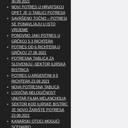
30.09.2021
NOVI POTRES U HRVATSKOJ
OPET JE U TABLICI POTRESA
SAVRŠENO TOČNO – POTRESI
SE PONAVLJAJU U ISTO
VRIJEME
PONOVNO JAKI POTRES U
GRČKOJ 5.3 RICHTERA
POTRES OD 6 RICHTERA U
GRČKOJ 27.08.2021
POTRESNA TABLICA ZA
SLOVENIJU -SEKTOR ILIRSKA
BISTRICA
POTRES U ARGENTINI 9,5
RICHTERA 23.09.2021
NOVA POTRESNA TABLICA
LOGIČNA NELOGIČNOST
UNUTAR FILMA MELANCHOLIA
SEKTOR KOD ILIRSKE BISTRICE
JE NOVO ŽARIŠTE POTRESA
23.09.2021
KANARSKI OTOCI MOGUĆI
SCENARIO