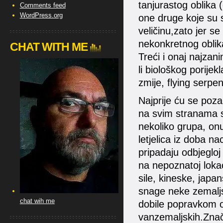
tanjurastog oblika 
Comments feed
WordPress.org
one druge koje su s
veličinu,zato jer se
nekonkretnog oblika 
CHAT WITH ME
Treći i onaj najzani
li biološkog porijekl
zmije, flying serpen
Najprije ću se poza
na svim stranama sv
nekoliko grupa, on
letjelica iz doba n
pripadaju odbjegloj k
na nepoznatoj lokac
sile, kineske, japans
snage neke zemaljs
chat wih me
dobile popravkom ob
vanzemaljskih.Znači