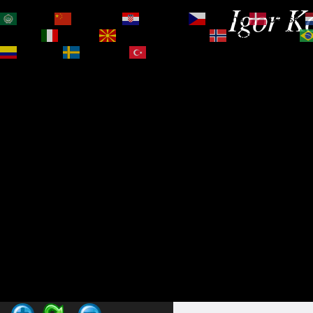
Igor Ko
العربية
简体中文
Hrvatski
Čeština‎
Dansk
Magyar
Italiano
Македонски јазик
Norsk bokmål
Español
Svenska
Türkçe