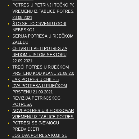
POTRES U PETRINJI TOČNO PO
VREMENU IZ TABLICE POTRESA
23.09.2021
ŠTO SE TO CRVENI U GORI
NEBESKOJ
SERIJA POTRESA U RIJEČKOM
ZALEĐU
ČETVRTI I PETI POTRES ZA
REDOM U ISTOM SEKTORU
22.09.2021
TREĆI POTRES U RIJEČKOM
PRSTENU KOD KLANE 21.09.2021
JAK POTRES U CHILE-u
DVA POTRESA U RIJEČKOM
PRSTENU 21.09.2021
REVIZIJA PETRINJSKOG
POTRESA
NOVI POTRES U BIH ODGOVARA
VREMENU IZ TABLICE POTRESA
POTRESI SE (NE)MOGU
PREDVIDJETI
JOŠ DVA POTRESA KOJI SE