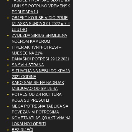
TABLICE HRVATSKE SLOVENIJE
I BIH SE POTPUNO VREMENSKI
PODUDARAJU
OBJEKT KOJI SE VIDIO PRIJE
IZLASKA SUNCA 3.01.2022 u 7:25
UJUTRO
ZVIJEZDA SIRIUS SNIMLJENA
NOĆNOM KAMEROM
HIPER AKTIVNI POTRESI –
MJESEC NA 21%
DANAŠNJI POTRESI 29.12.2021
SA SVIH STRANA
SITUACIJA NA NEBU DO KRAJA
2021 GODINE
KAKO SAM SE NA BADNJAK
IZBLJUVAO OD SMIJEHA
POTRES OD 2.4 RICHTERA
KOGA SU PREŠUTLI
MEGA POTRESNA TABLICA SA
POVEZANIM POTRESIMA
KOMETA ATLAS Q3 AKTIVNA NA
LOKALNOJ ORBITI
BEZ RIJEČI