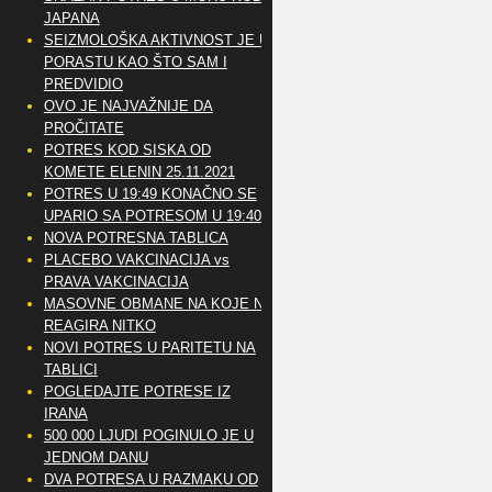
JAPANA
SEIZMOLOŠKA AKTIVNOST JE U
PORASTU KAO ŠTO SAM I
PREDVIDIO
OVO JE NAJVAŽNIJE DA
PROČITATE
POTRES KOD SISKA OD
KOMETE ELENIN 25.11.2021
POTRES U 19:49 KONAČNO SE
UPARIO SA POTRESOM U 19:40
NOVA POTRESNA TABLICA
PLACEBO VAKCINACIJA vs
PRAVA VAKCINACIJA
MASOVNE OBMANE NA KOJE NE
REAGIRA NITKO
NOVI POTRES U PARITETU NA
TABLICI
POGLEDAJTE POTRESE IZ
IRANA
500 000 LJUDI POGINULO JE U
JEDNOM DANU
DVA POTRESA U RAZMAKU OD