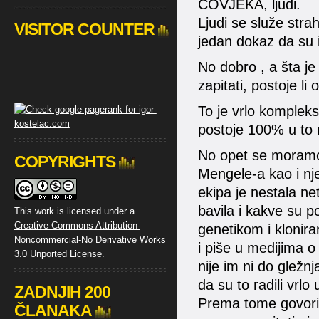
ČOVJEKA, ljudi.
Ljudi se služe stra
VISITOR COUNTER
jedan dokaz da su i
No dobro , a šta j
zapitati, postoje li 
To je vrlo kompleks
postoje 100% u to
No opet se moramo 
COPYRIGHTS
Mengele-a kao i nje
ekipa je nestala ne
bavila i kakve su p
This work is licensed under a
Creative Commons Attribution-
genetikom i klonira
Noncommercial-No Derivative Works
i piše u medijima o 
3.0 Unported License
.
nije im ni do gležnj
da su to radili vrlo
ZADNJIH 200
Prema tome govori
ČLANAKA