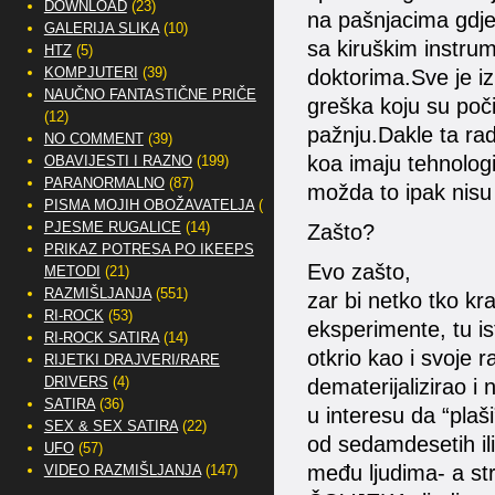
DOWNLOAD
(23)
na pašnjacima gdje 
GALERIJA SLIKA
(10)
sa kiruškim instrum
HTZ
(5)
KOMPJUTERI
(39)
doktorima.Sve je i
NAUČNO FANTASTIČNE PRIČE
greška koju su počin
(12)
pažnju.Dakle ta rad
NO COMMENT
(39)
koa imaju tehnolog
OBAVIJESTI I RAZNO
(199)
PARANORMALNO
(87)
možda to ipak nisu
PISMA MOJIH OBOŽAVATELJA
(2)
PJESME RUGALICE
(14)
Zašto?
PRIKAZ POTRESA PO IKEEPS
Evo zašto,
METODI
(21)
RAZMIŠLJANJA
(551)
zar bi netko tko kr
RI-ROCK
(53)
eksperimente, tu is
RI-ROCK SATIRA
(14)
otkrio kao i svoje r
RIJETKI DRAJVERI/RARE
DRIVERS
(4)
dematerijalizirao i
SATIRA
(36)
u interesu da “plaši
SEX & SEX SATIRA
(22)
od sedamdesetih ili 
UFO
(57)
među ljudima- a str
VIDEO RAZMIŠLJANJA
(147)