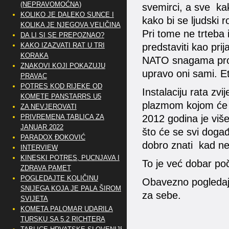
(NEPRAVOMOĆNA)
svemirci, a sve kako 
KOLIKO JE DALEKO SUNCE I
kako bi se ljudski
KOLIKA JE NJEGOVA VELIČINA
Pri tome ne trteba i
DA LI SI SE PREPOZNAO?
KAKO IZAZVATI RAT U TRI
predstaviti kao pri
KORAKA
NATO snagama proti
ZNAKOVI KOJI POKAZUJU
upravo oni sami. E
PRAVAC
POTRES KOD RIJEKE OD
Instalaciju rata zv
KOMETE PANSTARRS U5
plazmom kojom će 
ZA NEVJEROVATI
PRIVREMENA TABLICA ZA
2012 godina je viš
JANUAR 2022
što će se svi događ
PARADOX ĐOKOVIĆ
dobro znati kad neš
INTERVIEW
KINESKI POTRES, PUCNJAVA I
To je već dobar po
ZDRAVA PAMET
POGLEDAJTE KOLIČINU
Obavezno pogledajt
SNIJEGA KOJA JE PALA ŠIROM
za sebe.
SVIJETA
KOMETA PALOMAR UDARILA
TURSKU SA 5.2 RICHTERA