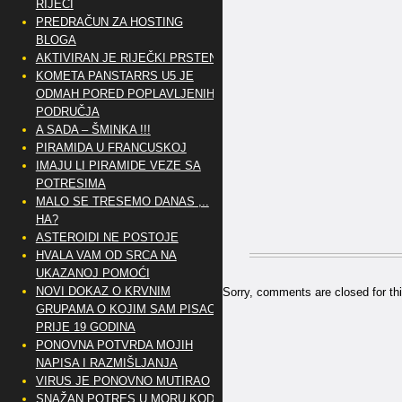
RIJEČI
PREDRAČUN ZA HOSTING
BLOGA
AKTIVIRAN JE RIJEČKI PRSTEN
KOMETA PANSTARRS U5 JE
ODMAH PORED POPLAVLJENIH
PODRUČJA
A SADA – ŠMINKA !!!
PIRAMIDA U FRANCUSKOJ
IMAJU LI PIRAMIDE VEZE SA
POTRESIMA
MALO SE TRESEMO DANAS ,..
HA?
ASTEROIDI NE POSTOJE
HVALA VAM OD SRCA NA
UKAZANOJ POMOĆI
NOVI DOKAZ O KRVNIM
Sorry, comments are closed for thi
GRUPAMA O KOJIM SAM PISAO
PRIJE 19 GODINA
PONOVNA POTVRDA MOJIH
NAPISA I RAZMIŠLJANJA
VIRUS JE PONOVNO MUTIRAO
SNAŽAN POTRES U MORU KOD