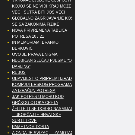
VRHUNAC LJUDSKE GLUPOSTI
KOJOJ SE NE VIDI KRAJ MOŽE
VEĆ I SUTRA BITI JOŠ VEĆI
GLOBALNO ZAGRIJAVANJE KOSI
SE SA ZAKONIMA FIZIKE
NOVA PRIVREMENA TABLICA
POTRESA 10 / 21
IN MEMORIAM: BRANKO
BERKOVIĆ
OVO JE PRAVA ENIGMA
NEOBIČAN SLUČAJ PJESME “OH
DARLING”
REBUS
OBAVIJEST O PRIPREMI IZRADE
KOMPJUTERSKOG PROGRAMA
ZA IZRAČUN POTRESA
JAK POTRES U MORU KOD
GRČKOG OTOKA CRETA
ŽELITE LI SE DOBRO NASMIJATI
– UKOPČAJTE HRVATSKE
SUBTITLOVE
PAMETNOM DOSTA
A ONDA JE SVIZAC,… ZAMOTAO