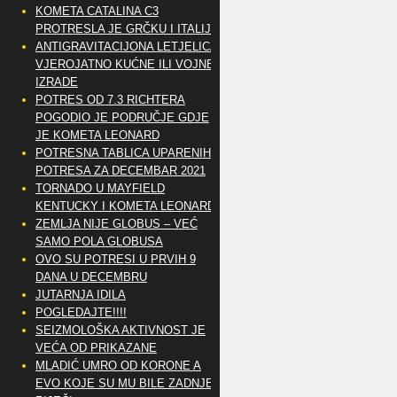
KOMETA CATALINA C3
PROTRESLA JE GRČKU I ITALIJU
ANTIGRAVITACIJONA LETJELICA
VJEROJATNO KUĆNE ILI VOJNE
IZRADE
POTRES OD 7.3 RICHTERA
POGODIO JE PODRUČJE GDJE
JE KOMETA LEONARD
POTRESNA TABLICA UPARENIH
POTRESA ZA DECEMBAR 2021
TORNADO U MAYFIELD
KENTUCKY I KOMETA LEONARD
ZEMLJA NIJE GLOBUS – VEĆ
SAMO POLA GLOBUSA
OVO SU POTRESI U PRVIH 9
DANA U DECEMBRU
JUTARNJA IDILA
POGLEDAJTE!!!!
SEIZMOLOŠKA AKTIVNOST JE
VEĆA OD PRIKAZANE
MLADIĆ UMRO OD KORONE A
EVO KOJE SU MU BILE ZADNJE