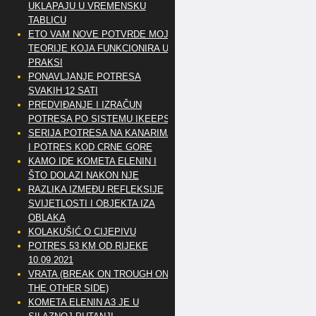
UKLAPAJU U VREMENSKU
TABLICU
ETO VAM NOVE POTVRDE MOJE
TEORIJE KOJA FUNKCIONIRA U
PRAKSI
PONAVLJANJE POTRESA
SVAKIH 12 SATI
PREDVIĐANJE I IZRAČUN
POTRESA PO SISTEMU IKEEPS
SERIJA POTRESA NA KANARIMA
I POTRES KOD CRNE GORE
KAMO IDE KOMETA ELENIN I
ŠTO DOLAZI NAKON NJE
RAZLIKA IZMEĐU REFLEKSIJE
SVIJETLOSTI I OBJEKTA IZA
OBLAKA
KOLAKUŠIĆ O CIJEPIVU
POTRES 53 KM OD RIJEKE
10.09.2021
VRATA (BREAK ON TROUGH ON
THE OTHER SIDE)
KOMETA ELENIN A3 JE U