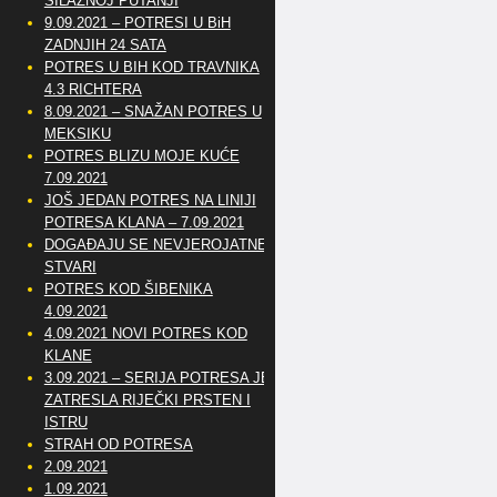
SILAZNOJ PUTANJI
9.09.2021 – POTRESI U BiH
ZADNJIH 24 SATA
POTRES U BIH KOD TRAVNIKA
4.3 RICHTERA
8.09.2021 – SNAŽAN POTRES U
MEKSIKU
POTRES BLIZU MOJE KUĆE
7.09.2021
JOŠ JEDAN POTRES NA LINIJI
POTRESA KLANA – 7.09.2021
DOGAĐAJU SE NEVJEROJATNE
STVARI
POTRES KOD ŠIBENIKA
4.09.2021
4.09.2021 NOVI POTRES KOD
KLANE
3.09.2021 – SERIJA POTRESA JE
ZATRESLA RIJEČKI PRSTEN I
ISTRU
STRAH OD POTRESA
2.09.2021
1.09.2021