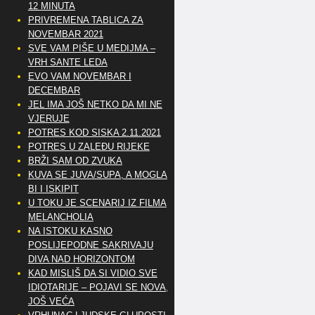
12 MINUTA
PRIVREMENA TABLICA ZA
NOVEMBAR 2021
SVE VAM PIŠE U MEDIJMA –
VRH SANTE LEDA
EVO VAM NOVEMBAR I
DECEMBAR
JEL IMA JOŠ NETKO DA MI NE
VJERUJE
POTRES KOD SISKA 2.11.2021
POTRES U ZALEĐU RIJEKE
BRŽI SAM OD ZVUKA
KUVA SE JUVA/SUPA, A MOGLA
BI I ISKIPIT
U TOKU JE SCENARIJ IZ FILMA
MELANCHOLIA
NA ISTOKU KASNO
POSLIJEPODNE SAKRIVAJU
DIVA NAD HORIZONTOM
KAD MISLIŠ DA SI VIDIO SVE
IDIOTARIJE – POJAVI SE NOVA,..
JOŠ VEĆA