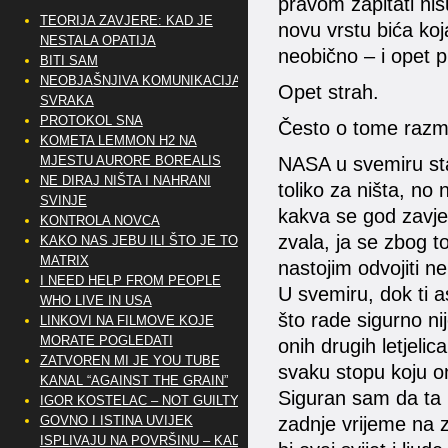
pravom zapitati nisu
TEORIJA ZAVJERE: KAD JE
novu vrstu bića koja
NESTALA OPATIJA
neobično – i opet pl
BITI SAM
NEOBJAŠNJIVA KOMUNIKACIJA
Opet strah.
SVRAKA
PROTOKOL SNA
Često o tome razmi
KOMETA LEMMON H2 NA
MJESTU AURORE BOREALIS
NASA u svemiru stal
NE DIRAJ NIŠTA I NAHRANI
toliko za ništa, no
SVINJE
kakva se god zavje
KONTROLA NOVCA
zvala, ja se zbog t
KAKO NAS JEBU ILI ŠTO JE TO
MATRIX
nastojim odvojiti n
I NEED HELP FROM PEOPLE
U svemiru, dok ti a
WHO LIVE IN USA
što rade sigurno ni
LINKOVI NA FILMOVE KOJE
MORATE POGLEDATI
onih drugih letjelic
ZATVOREN MI JE YOU TUBE
svaku stopu koju o
KANAL “AGAINST THE GRAIN”
Siguran sam da ta b
IGOR KOSTELAC – NOT GUILTY
GOVNO I ISTINA UVIJEK
zadnje vrijeme na z
ISPLIVAJU NA POVRŠINU – KAD