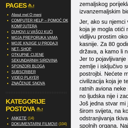
zemaljskog porijekl
PAGES
izvanzemaljskim bi
About me| O meni
COMPUTER HELP – POMOĆ OKO
Jer, ako su njemci 
KOMPJUTERA
koja je mogla otići
DUHOVI U VAŠOJ KUĆI
vidljivu prostim ok
MOJA PREPORUKA VAMA
kasnije. Za 80 godi
MOJE KNJIGE U PRODAJI
NET- SHOP
država, a kamo li n
OTKUPNE CIJENE
Jer to pojavljivanje
SEKUNDARNIH SIROVINA
zemlje i isključivo
SPONZORI BLOGA
SUBSCRIBER
postrojbi. Nećete m
VIDEO PLAYER
civilizacija koja je
ZNAČENJE SNOVA
ratnih aviona neke 
no ljudska nije i za
KATEGORIJE
Još jedna stvar mi 
POSTOVA
širom svijeta, na ko
odstranjivanja tkiv
ANKETE
(14)
DOKUMENTARNI FILMOVI
(104)
spolnih organa. Naj