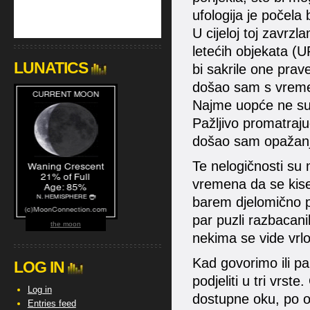
ufologija je počela
U cijeloj toj zavrzl
letećih objekata (
LUNATICS
bi sakrile one prav
došao sam s vremen
Najme uopće ne su
Pažljivo promatraju
došao sam opažanj
Te nelogičnosti su
vremena da se kisel
barem djelomično p
par puzli razbacani
the moon
nekima se vide vrlo 
Kad govorimo ili p
LOG IN
podjeliti u tri vrst
Log in
dostupne oku, po ob
Entries feed