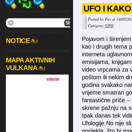
UFO I KAKO
Posted by Pas at 14/05/20
Category:
UFO
Pojavom i širenjem 
NOTICE
kao i drugih tema p
interneta uglavnom s
MAPA AKTIVNIH
emisijama, knjigama
VULKANA
video vrpcama za vi
poštom ili nekim d
[
enlarge
]
godina svakako našo
vrijeme smatran got
fantastične priče – 
skrene pažnju na se
Ipak danas tek vidi
Ufologije.No nije s
porijekla, što bi m