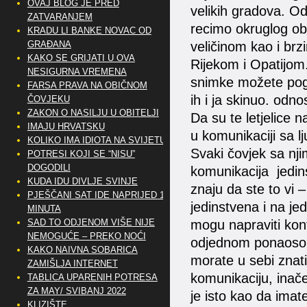
OVAJ BLOG JE PRED
velikih gradova. Od
ZATVARANJEM
recimo okruglog obl
KRADU LI BANKE NOVAC OD
GRAĐANA
veličinom kao i brz
KAKO SE GRIJATI U OVA
Rijekom i Opatijom. 
NESIGURNA VREMENA
snimke možete pog
FARSA PRAVA NA OBIČNOM
ih i ja skinuo. od
ČOVJEKU
ZAKON O NASILJU U OBITELJI
Da su te letjelice 
IMAJU HRVATSKU
u komunikaciji sa l
KOLIKO IMA IDIOTA NA SVIJETU?
Svaki čovjek sa nji
POTRESI KOJI SE “NISU”
DOGODILI
komunikacija jedins
KUDA IDU DIVLJE SVINJE
znaju da ste to vi
PJEŠČANI SAT IDE NAPRIJED 10
jedinstvena i na jed
MINUTA
SAD TO ODJENOM VIŠE NIJE
mogu napraviti kon
NEMOGUĆE – PREKO NOĆI
odjednom ponaosob 
KAKO NAIVNA SOBARICA
morate u sebi znati 
ZAMIŠLJA INTERNET
komunikaciju, inače
TABLICA UPARENIH POTRESA
ZA MAY/ SVIBANJ 2022
je isto kao da imat
KLIZIŠTE