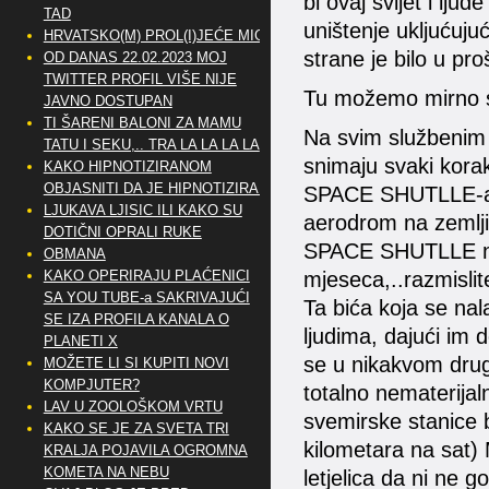
bi ovaj svijet i lju
TAD
uništenje ukljućujuć
HRVATSKO(M) PROL(I)JEĆE MIG
strane je bilo u proš
OD DANAS 22.02.2023 MOJ
TWITTER PROFIL VIŠE NIJE
Tu možemo mirno s
JAVNO DOSTUPAN
TI ŠARENI BALONI ZA MAMU
Na svim službenim s
TATU I SEKU,.. TRA LA LA LA LA
snimaju svaki korak 
KAKO HIPNOTIZIRANOM
OBJASNITI DA JE HIPNOTIZIRAN
SPACE SHUTLLE-a, 
LJUKAVA LJISIC ILI KAKO SU
aerodrom na zemlji 
DOTIČNI OPRALI RUKE
SPACE SHUTLLE nikad
OBMANA
KAKO OPERIRAJU PLAĆENICI
mjeseca,..razmisli
SA YOU TUBE-a SAKRIVAJUĆI
Ta bića koja se nala
SE IZA PROFILA KANALA O
ljudima, dajući im d
PLANETI X
se u nikakvom drugo
MOŽETE LI SI KUPITI NOVI
KOMPJUTER?
totalno nematerijal
LAV U ZOOLOŠKOM VRTU
svemirske stanice 
KAKO SE JE ZA SVETA TRI
kilometara na sat) 
KRALJA POJAVILA OGROMNA
KOMETA NA NEBU
letjelica da ni ne g