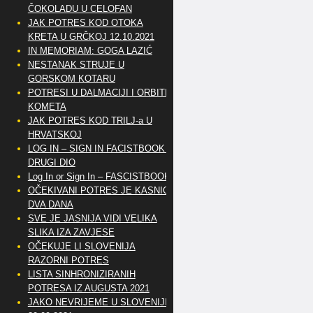
ČOKOLADU U CELOFAN
JAK POTRES KOD OTOKA
KRETA U GRČKOJ 12.10.2021
IN MEMORIAM: GOGA LAZIĆ
NESTANAK STRUJE U
GORSKOM KOTARU
POTRESI U DALMACIJI I ORBITE
KOMETA
JAK POTRES KOD TRILJ-a U
HRVATSKOJ
LOG IN – SIGN IN FACISTBOOK –
DRUGI DIO
Log In or Sign In – FASCISTBOOK
OČEKIVANI POTRES JE KASNIO
DVA DANA
SVE JE JASNIJA VIDI VELIKA
SLIKA IZA ZAVJESE
OČEKUJE LI SLOVENIJA
RAZORNI POTRES
LISTA SINHRONIZIRANIH
POTRESA IZ AUGUSTA 2021
JAKO NEVRIJEME U SLOVENIJI