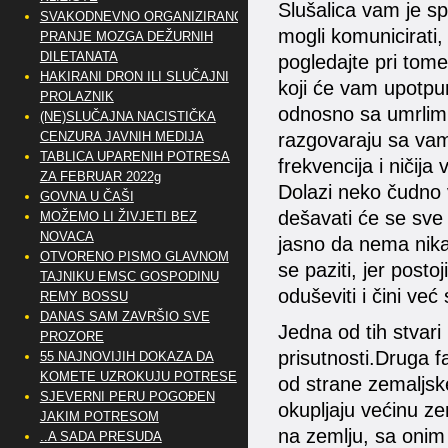
Slušalica vam je s
SVAKODNEVNO ORGANIZIRANO
mogli komunicirati, 
PRANJE MOZGA DEŽURNIH
DILETANATA
pogledajte pri tome
HAKIRANI DRON ILI SLUČAJNI
koji će vam upotpuni
PROLAZNIK
odnosno sa umrlim 
(NE)SLUČAJNA NACISTIČKA
CENZURA JAVNIH MEDIJA
razgovaraju sa vama 
TABLICA UPARENIH POTRESA
frekvencija i ničija 
ZA FEBRUAR 2022g
Dolazi neko čudno v
GOVNA U ČAŠI
dešavati će se sve
MOŽEMO LI ŽIVJETI BEZ
NOVACA
jasno da nema nika
OTVORENO PISMO GLAVNOM
se paziti, jer posto
TAJNIKU EMSC GOSPODINU
oduševiti i čini već
REMY BOSSU
DANAS SAM ZAVRŠIO SVE
Jedna od tih stvari 
PROZORE
prisutnosti.Druga f
55 NAJNOVIJIH DOKAZA DA
KOMETE UZROKUJU POTRESE
od strane zemaljsk
SJEVERNI PERU POGOĐEN
okupljaju većinu ze
JAKIM POTRESOM
na zemlju, sa onim 
..A SADA PRESUDA