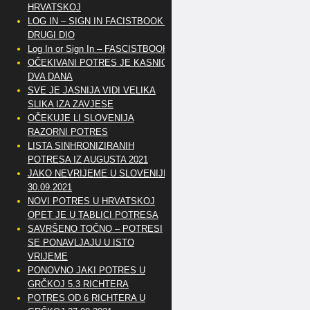
HRVATSKOJ
LOG IN – SIGN IN FACISTBOOK –
DRUGI DIO
Log In or Sign In – FASCISTBOOK
OČEKIVANI POTRES JE KASNIO
DVA DANA
SVE JE JASNIJA VIDI VELIKA
SLIKA IZA ZAVJESE
OČEKUJE LI SLOVENIJA
RAZORNI POTRES
LISTA SINHRONIZIRANIH
POTRESA IZ AUGUSTA 2021
JAKO NEVRIJEME U SLOVENIJI
30.09.2021
NOVI POTRES U HRVATSKOJ
OPET JE U TABLICI POTRESA
SAVRŠENO TOČNO – POTRESI
SE PONAVLJAJU U ISTO
VRIJEME
PONOVNO JAKI POTRES U
GRČKOJ 5.3 RICHTERA
POTRES OD 6 RICHTERA U