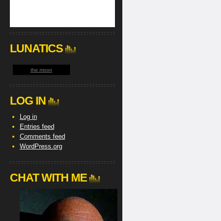
LUNATICS
the moon
LOG IN
Log in
Entries feed
Comments feed
WordPress.org
CHAT WITH ME