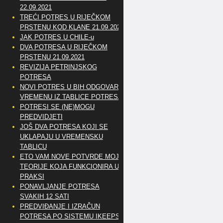
22.09.2021
TREĆI POTRES U RIJEČKOM
PRSTENU KOD KLANE 21.09.2021
JAK POTRES U CHILE-u
DVA POTRESA U RIJEČKOM
PRSTENU 21.09.2021
REVIZIJA PETRINJSKOG
POTRESA
NOVI POTRES U BIH ODGOVARA
VREMENU IZ TABLICE POTRESA
POTRESI SE (NE)MOGU
PREDVIDJETI
JOŠ DVA POTRESA KOJI SE
UKLAPAJU U VREMENSKU
TABLICU
ETO VAM NOVE POTVRDE MOJE
TEORIJE KOJA FUNKCIONIRA U
PRAKSI
PONAVLJANJE POTRESA
SVAKIH 12 SATI
PREDVIĐANJE I IZRAČUN
POTRESA PO SISTEMU IKEEPS