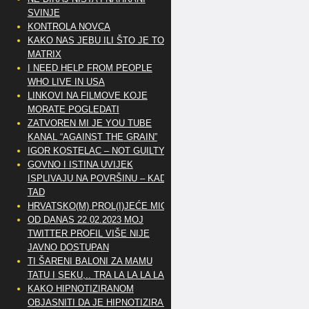
SVINJE
KONTROLA NOVCA
KAKO NAS JEBU ILI ŠTO JE TO
MATRIX
I NEED HELP FROM PEOPLE
WHO LIVE IN USA
LINKOVI NA FILMOVE KOJE
MORATE POGLEDATI
ZATVOREN MI JE YOU TUBE
KANAL “AGAINST THE GRAIN”
IGOR KOSTELAC – NOT GUILTY
GOVNO I ISTINA UVIJEK
ISPLIVAJU NA POVRŠINU – KAD
TAD
HRVATSKO(M) PROL(I)JEĆE MIG
OD DANAS 22.02.2023 MOJ
TWITTER PROFIL VIŠE NIJE
JAVNO DOSTUPAN
TI ŠARENI BALONI ZA MAMU
TATU I SEKU,.. TRA LA LA LA LA
KAKO HIPNOTIZIRANOM
OBJASNITI DA JE HIPNOTIZIRAN