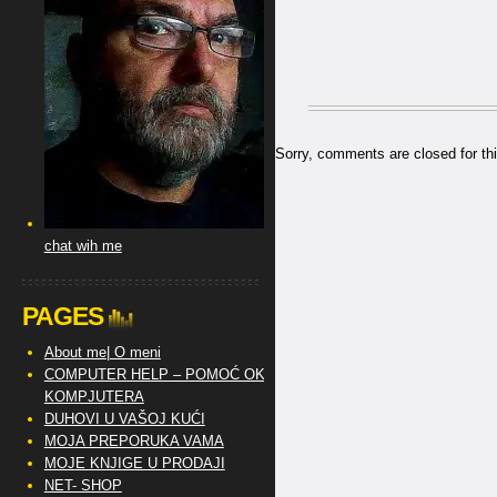
Sorry, comments are closed for thi
chat wih me
PAGES
About me| O meni
COMPUTER HELP – POMOĆ OKO
KOMPJUTERA
DUHOVI U VAŠOJ KUĆI
MOJA PREPORUKA VAMA
MOJE KNJIGE U PRODAJI
NET- SHOP