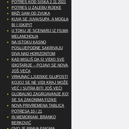
POTRES KOD SISKA 2.11.2021
POTRES U ZALEĐU RIJEKE
BRŽI SAM OD ZVUKA
KUVA SE JUVA/SUPA, A MOGLA
BI I ISKIPIT
U TOKU JE SCENARIJ IZ FILMA
MELANCHOLIA
NA ISTOKU KASNO
POSLIJEPODNE SAKRIVAJU
DIVA NAD HORIZONTOM
KAD MISLIŠ DA SI VIDIO SVE
IDIOTARIJE – POJAVI SE NOVA,..
JOŠ VEĆA
VRHUNAC LJUDSKE GLUPOSTI
KOJOJ SE NE VIDI KRAJ MOŽE
VEĆ I SUTRA BITI JOŠ VEĆI
GLOBALNO ZAGRIJAVANJE KOSI
SE SA ZAKONIMA FIZIKE
NOVA PRIVREMENA TABLICA
POTRESA 10 / 21
IN MEMORIAM: BRANKO
BERKOVIĆ
OVO JE PRAVA ENIGMA