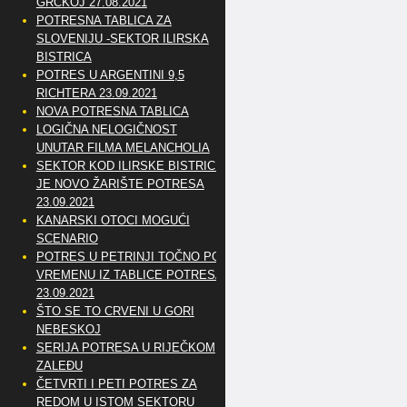
GRČKOJ 27.08.2021
POTRESNA TABLICA ZA
SLOVENIJU -SEKTOR ILIRSKA
BISTRICA
POTRES U ARGENTINI 9,5
RICHTERA 23.09.2021
NOVA POTRESNA TABLICA
LOGIČNA NELOGIČNOST
UNUTAR FILMA MELANCHOLIA
SEKTOR KOD ILIRSKE BISTRICE
JE NOVO ŽARIŠTE POTRESA
23.09.2021
KANARSKI OTOCI MOGUĆI
SCENARIO
POTRES U PETRINJI TOČNO PO
VREMENU IZ TABLICE POTRESA
23.09.2021
ŠTO SE TO CRVENI U GORI
NEBESKOJ
SERIJA POTRESA U RIJEČKOM
ZALEĐU
ČETVRTI I PETI POTRES ZA
REDOM U ISTOM SEKTORU