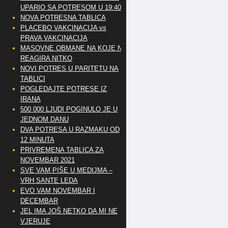
UPARIO SA POTRESOM U 19:40
NOVA POTRESNA TABLICA
PLACEBO VAKCINACIJA vs
PRAVA VAKCINACIJA
MASOVNE OBMANE NA KOJE NE
REAGIRA NITKO
NOVI POTRES U PARITETU NA
TABLICI
POGLEDAJTE POTRESE IZ
IRANA
500 000 LJUDI POGINULO JE U
JEDNOM DANU
DVA POTRESA U RAZMAKU OD
12 MINUTA
PRIVREMENA TABLICA ZA
NOVEMBAR 2021
SVE VAM PIŠE U MEDIJMA –
VRH SANTE LEDA
EVO VAM NOVEMBAR I
DECEMBAR
JEL IMA JOŠ NETKO DA MI NE
VJERUJE