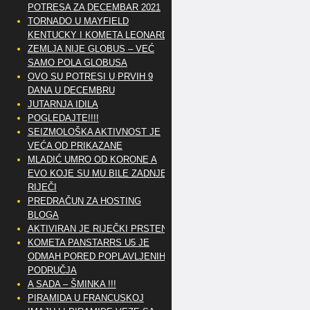
POTRESA ZA DECEMBAR 2021
TORNADO U MAYFIELD
KENTUCKY I KOMETA LEONARD
ZEMLJA NIJE GLOBUS – VEĆ
SAMO POLA GLOBUSA
OVO SU POTRESI U PRVIH 9
DANA U DECEMBRU
JUTARNJA IDILA
POGLEDAJTE!!!!
SEIZMOLOŠKA AKTIVNOST JE
VEĆA OD PRIKAZANE
MLADIĆ UMRO OD KORONE A
EVO KOJE SU MU BILE ZADNJE
RIJEČI
PREDRAČUN ZA HOSTING
BLOGA
AKTIVIRAN JE RIJEČKI PRSTEN
KOMETA PANSTARRS U5 JE
ODMAH PORED POPLAVLJENIH
PODRUČJA
A SADA – ŠMINKA !!!
PIRAMIDA U FRANCUSKOJ