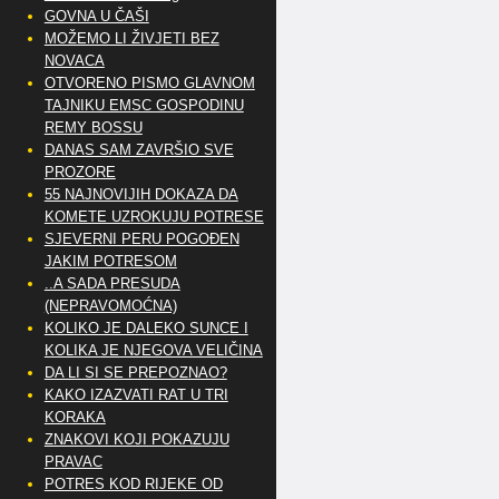
GOVNA U ČAŠI
MOŽEMO LI ŽIVJETI BEZ
NOVACA
OTVORENO PISMO GLAVNOM
TAJNIKU EMSC GOSPODINU
REMY BOSSU
DANAS SAM ZAVRŠIO SVE
PROZORE
55 NAJNOVIJIH DOKAZA DA
KOMETE UZROKUJU POTRESE
SJEVERNI PERU POGOĐEN
JAKIM POTRESOM
..A SADA PRESUDA
(NEPRAVOMOĆNA)
KOLIKO JE DALEKO SUNCE I
KOLIKA JE NJEGOVA VELIČINA
DA LI SI SE PREPOZNAO?
KAKO IZAZVATI RAT U TRI
KORAKA
ZNAKOVI KOJI POKAZUJU
PRAVAC
POTRES KOD RIJEKE OD