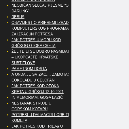
NEOBIČAN SLUČAJ PJESME “OH
DARLING”
REBUS
OBAVIJEST O PRIPREMI IZRADE
KOMPJUTERSKOG PROGRAMA
ZA IZRAČUN POTRESA
JAK POTRES U MORU KOD
GRČKOG OTOKA CRETA
ŽELITE LI SE DOBRO NASMIJATI
– UKOPČAJTE HRVATSKE
SUBTITLOVE
PAMETNOM DOSTA
A ONDA JE SVIZAC,… ZAMOTAO
ČOKOLADU U CELOFAN
JAK POTRES KOD OTOKA
KRETA U GRČKOJ 12.10.2021
IN MEMORIAM: GOGA LAZIĆ
NESTANAK STRUJE U
GORSKOM KOTARU
POTRESI U DALMACIJI I ORBITE
KOMETA
JAK POTRES KOD TRILJ-a U