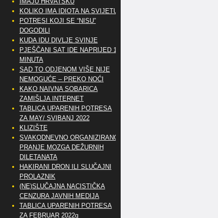
IMAJU HRVATSKU
KOLIKO IMA IDIOTA NA SVIJETU?
POTRESI KOJI SE “NISU”
DOGODILI
KUDA IDU DIVLJE SVINJE
PJEŠČANI SAT IDE NAPRIJED 10
MINUTA
SAD TO ODJENOM VIŠE NIJE
NEMOGUĆE – PREKO NOĆI
KAKO NAIVNA SOBARICA
ZAMIŠLJA INTERNET
TABLICA UPARENIH POTRESA
ZA MAY/ SVIBANJ 2022
KLIZIŠTE
SVAKODNEVNO ORGANIZIRANO
PRANJE MOZGA DEŽURNIH
DILETANATA
HAKIRANI DRON ILI SLUČAJNI
PROLAZNIK
(NE)SLUČAJNA NACISTIČKA
CENZURA JAVNIH MEDIJA
TABLICA UPARENIH POTRESA
ZA FEBRUAR 2022g