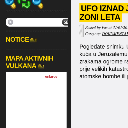
UFO IZNAD
ZONI LETA
Posted by Pas at 31/01/20
Category:
DOKUMENTAR
NOTICE
Pogledate snimku U
kuća u Jeruzalemu 
MAPA AKTIVNIH
zrakama ogrome ra
VULKANA
prije velikih katast
atomske bombe ili p
[
enlarge
]