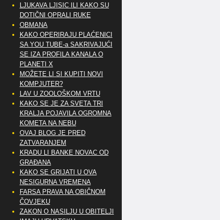
LJUKAVA LJISIC ILI KAKO SU
DOTIČNI OPRALI RUKE
OBMANA
KAKO OPERIRAJU PLAĆENICI
SA YOU TUBE-a SAKRIVAJUĆI
SE IZA PROFILA KANALA O
PLANETI X
MOŽETE LI SI KUPITI NOVI
KOMPJUTER?
LAV U ZOOLOŠKOM VRTU
KAKO SE JE ZA SVETA TRI
KRALJA POJAVILA OGROMNA
KOMETA NA NEBU
OVAJ BLOG JE PRED
ZATVARANJEM
KRADU LI BANKE NOVAC OD
GRAĐANA
KAKO SE GRIJATI U OVA
NESIGURNA VREMENA
FARSA PRAVA NA OBIČNOM
ČOVJEKU
ZAKON O NASILJU U OBITELJI