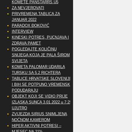
KOMETE PANSTARRS U5
ZA NEVJEROVATI
PRIVREMENA TABLICA ZA
JANUAR 2022
PARADOX ĐOKOVIĆ
INTERVIEW
KINESKI POTRES, PUCNJAVA I
ZDRAVA PAMET
POGLEDAJTE KOLIČINU
SNIJEGA KOJA JE PALA ŠIROM
SVIJETA
KOMETA PALOMAR UDARILA
TURSKU SA 5.2 RICHTERA
TABLICE HRVATSKE SLOVENIJE
I BIH SE POTPUNO VREMENSKI
PODUDARAJU
OBJEKT KOJI SE VIDIO PRIJE
IZLASKA SUNCA 3.01.2022 u 7:25
UJUTRO
ZVIJEZDA SIRIUS SNIMLJENA
NOĆNOM KAMEROM
HIPER AKTIVNI POTRESI –
MJESEC NA 21%