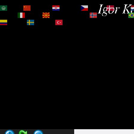
Igor Ko
العربية
简体中文
Hrvatski
Čeština‎
Dansk
Magyar
Italiano
Македонски јазик
Norsk bokmål
Español
Svenska
Türkçe