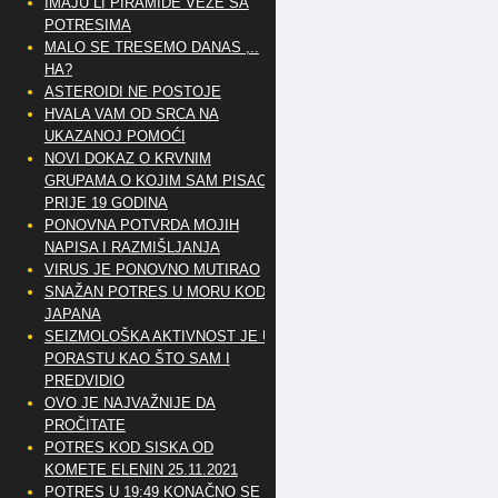
IMAJU LI PIRAMIDE VEZE SA
POTRESIMA
MALO SE TRESEMO DANAS ,..
HA?
ASTEROIDI NE POSTOJE
HVALA VAM OD SRCA NA
UKAZANOJ POMOĆI
NOVI DOKAZ O KRVNIM
GRUPAMA O KOJIM SAM PISAO
PRIJE 19 GODINA
PONOVNA POTVRDA MOJIH
NAPISA I RAZMIŠLJANJA
VIRUS JE PONOVNO MUTIRAO
SNAŽAN POTRES U MORU KOD
JAPANA
SEIZMOLOŠKA AKTIVNOST JE U
PORASTU KAO ŠTO SAM I
PREDVIDIO
OVO JE NAJVAŽNIJE DA
PROČITATE
POTRES KOD SISKA OD
KOMETE ELENIN 25.11.2021
POTRES U 19:49 KONAČNO SE