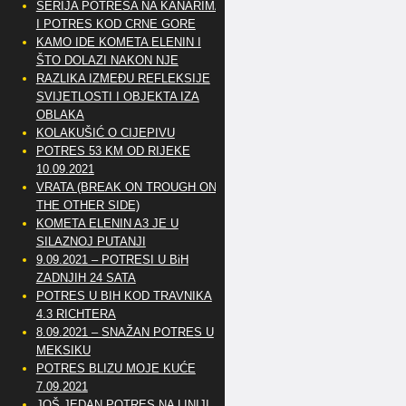
SERIJA POTRESA NA KANARIMA
I POTRES KOD CRNE GORE
KAMO IDE KOMETA ELENIN I
ŠTO DOLAZI NAKON NJE
RAZLIKA IZMEĐU REFLEKSIJE
SVIJETLOSTI I OBJEKTA IZA
OBLAKA
KOLAKUŠIĆ O CIJEPIVU
POTRES 53 KM OD RIJEKE
10.09.2021
VRATA (BREAK ON TROUGH ON
THE OTHER SIDE)
KOMETA ELENIN A3 JE U
SILAZNOJ PUTANJI
9.09.2021 – POTRESI U BiH
ZADNJIH 24 SATA
POTRES U BIH KOD TRAVNIKA
4.3 RICHTERA
8.09.2021 – SNAŽAN POTRES U
MEKSIKU
POTRES BLIZU MOJE KUĆE
7.09.2021
JOŠ JEDAN POTRES NA LINIJI