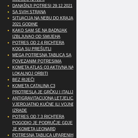
DANAŠNJI POTRESI 29.12.2021
SA SVIH STRANA
SITUACIJA NA NEBU DO KRAJA
2021 GODINE
KAKO SAM SE NA BADNJAK
IZBLJUVAO OD SMIJEHA
POTRES OD 2.4 RICHTERA
KOGA SU PREŠUTLI
MEGA POTRESNA TABLICA SA
POVEZANIM POTRESIMA
KOMETA ATLAS Q3 AKTIVNA NA
LOKALNOJ ORBITI
BEZ RIJEČI
KOMETA CATALINA C3
PROTRESLA JE GRČKU I ITALIJU
ANTIGRAVITACIJONA LETJELICA
VJEROJATNO KUĆNE ILI VOJNE
IZRADE
POTRES OD 7.3 RICHTERA
POGODIO JE PODRUČJE GDJE
JE KOMETA LEONARD
POTRESNA TABLICA UPARENIH