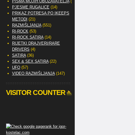
PISMA MOJIH OBOŽAVATELJA
(2)
PJESME RUGALICE
(14)
PRIKAZ POTRESA PO IKEEPS
METODI
(21)
RAZMIŠLJANJA
(551)
RI-ROCK
(53)
RI-ROCK SATIRA
(14)
RIJETKI DRAJVERI/RARE
DRIVERS
(4)
SATIRA
(36)
SEX & SEX SATIRA
(22)
UFO
(57)
VIDEO RAZMIŠLJANJA
(147)
VISITOR COUNTER