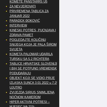
KOMETE PANSTARRS U5
ZA NEVJEROVATI
PRIVREMENA TABLICA ZA
JANUAR 2022
PARADOX ĐOKOVIĆ
INTERVIEW
KINESKI POTRES, PUCNJAVA I
ZDRAVA PAMET
POGLEDAJTE KOLIČINU
SNIJEGA KOJA JE PALA ŠIROM
SVIJETA
KOMETA PALOMAR UDARILA
TURSKU SA 5.2 RICHTERA
TABLICE HRVATSKE SLOVENIJE
I BIH SE POTPUNO VREMENSKI
PODUDARAJU
OBJEKT KOJI SE VIDIO PRIJE
IZLASKA SUNCA 3.01.2022 u 7:25
UJUTRO
ZVIJEZDA SIRIUS SNIMLJENA
NOĆNOM KAMEROM
HIPER AKTIVNI POTRESI –
MJESEC NA 21%