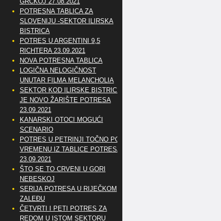
GRČKOJ 27.08.2021
POTRESNA TABLICA ZA
SLOVENIJU -SEKTOR ILIRSKA
BISTRICA
POTRES U ARGENTINI 9,5
RICHTERA 23.09.2021
NOVA POTRESNA TABLICA
LOGIČNA NELOGIČNOST
UNUTAR FILMA MELANCHOLIA
SEKTOR KOD ILIRSKE BISTRICE
JE NOVO ŽARIŠTE POTRESA
23.09.2021
KANARSKI OTOCI MOGUĆI
SCENARIO
POTRES U PETRINJI TOČNO PO
VREMENU IZ TABLICE POTRESA
23.09.2021
ŠTO SE TO CRVENI U GORI
NEBESKOJ
SERIJA POTRESA U RIJEČKOM
ZALEĐU
ČETVRTI I PETI POTRES ZA
REDOM U ISTOM SEKTORU