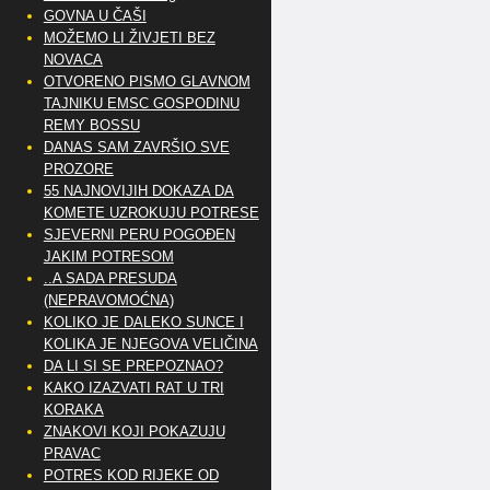
GOVNA U ČAŠI
MOŽEMO LI ŽIVJETI BEZ
NOVACA
OTVORENO PISMO GLAVNOM
TAJNIKU EMSC GOSPODINU
REMY BOSSU
DANAS SAM ZAVRŠIO SVE
PROZORE
55 NAJNOVIJIH DOKAZA DA
KOMETE UZROKUJU POTRESE
SJEVERNI PERU POGOĐEN
JAKIM POTRESOM
..A SADA PRESUDA
(NEPRAVOMOĆNA)
KOLIKO JE DALEKO SUNCE I
KOLIKA JE NJEGOVA VELIČINA
DA LI SI SE PREPOZNAO?
KAKO IZAZVATI RAT U TRI
KORAKA
ZNAKOVI KOJI POKAZUJU
PRAVAC
POTRES KOD RIJEKE OD