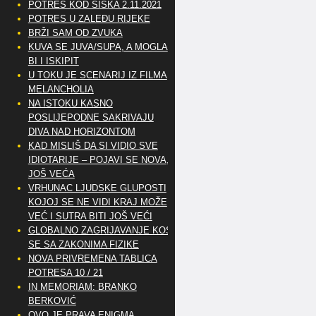
POTRES KOD SISKA 2.11.2021
POTRES U ZALEĐU RIJEKE
BRŽI SAM OD ZVUKA
KUVA SE JUVA/SUPA, A MOGLA
BI I ISKIPIT
U TOKU JE SCENARIJ IZ FILMA
MELANCHOLIA
NA ISTOKU KASNO
POSLIJEPODNE SAKRIVAJU
DIVA NAD HORIZONTOM
KAD MISLIŠ DA SI VIDIO SVE
IDIOTARIJE – POJAVI SE NOVA,..
JOŠ VEĆA
VRHUNAC LJUDSKE GLUPOSTI
KOJOJ SE NE VIDI KRAJ MOŽE
VEĆ I SUTRA BITI JOŠ VEĆI
GLOBALNO ZAGRIJAVANJE KOSI
SE SA ZAKONIMA FIZIKE
NOVA PRIVREMENA TABLICA
POTRESA 10 / 21
IN MEMORIAM: BRANKO
BERKOVIĆ
OVO JE PRAVA ENIGMA