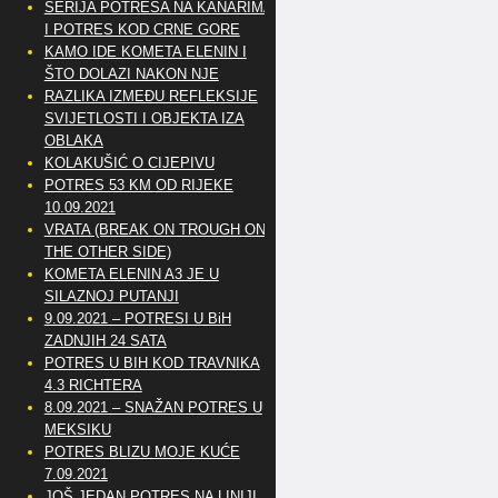
SERIJA POTRESA NA KANARIMA
I POTRES KOD CRNE GORE
KAMO IDE KOMETA ELENIN I
ŠTO DOLAZI NAKON NJE
RAZLIKA IZMEĐU REFLEKSIJE
SVIJETLOSTI I OBJEKTA IZA
OBLAKA
KOLAKUŠIĆ O CIJEPIVU
POTRES 53 KM OD RIJEKE
10.09.2021
VRATA (BREAK ON TROUGH ON
THE OTHER SIDE)
KOMETA ELENIN A3 JE U
SILAZNOJ PUTANJI
9.09.2021 – POTRESI U BiH
ZADNJIH 24 SATA
POTRES U BIH KOD TRAVNIKA
4.3 RICHTERA
8.09.2021 – SNAŽAN POTRES U
MEKSIKU
POTRES BLIZU MOJE KUĆE
7.09.2021
JOŠ JEDAN POTRES NA LINIJI