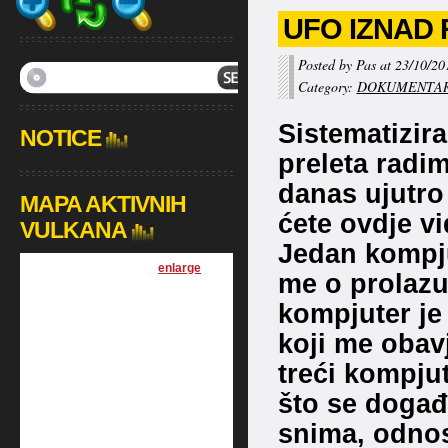
UFO IZNAD R
Posted by Pas at 23/10/20
Category:
DOKUMENTAR
Sistematizir
NOTICE
preleta radim
danas ujutro
MAPA AKTIVNIH
ćete ovdje vi
VULKANA
Jedan kompju
[
enlarge
]
me o prolazu
kompjuter je
koji me obavj
treći kompju
što se događ
snima, odnos