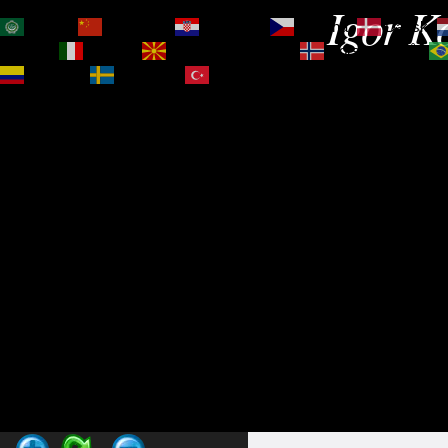
Igor Ko
العربية
简体中文
Hrvatski
Čeština‎
Dansk
Magyar
Italiano
Македонски јазик
Norsk bokmål
Español
Svenska
Türkçe