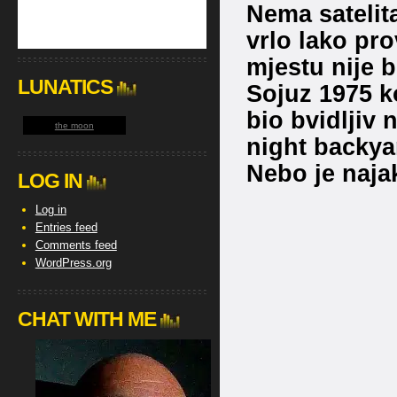
Nema satelit
vrlo lako pro
mjestu nije bi
LUNATICS
Sojuz 1975 ko
bio bvidljiv 
the moon
night backyar
Nebo je najak
LOG IN
Log in
Entries feed
Comments feed
WordPress.org
CHAT WITH ME