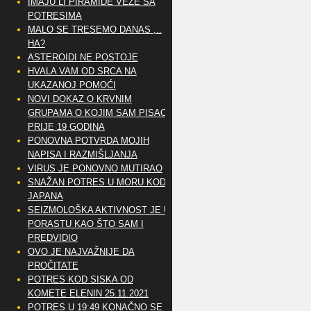
IMAJU LI PIRAMIDE VEZE SA
POTRESIMA
MALO SE TRESEMO DANAS ,..
HA?
ASTEROIDI NE POSTOJE
HVALA VAM OD SRCA NA
UKAZANOJ POMOĆI
NOVI DOKAZ O KRVNIM
GRUPAMA O KOJIM SAM PISAO
PRIJE 19 GODINA
PONOVNA POTVRDA MOJIH
NAPISA I RAZMIŠLJANJA
VIRUS JE PONOVNO MUTIRAO
SNAŽAN POTRES U MORU KOD
JAPANA
SEIZMOLOŠKA AKTIVNOST JE U
PORASTU KAO ŠTO SAM I
PREDVIDIO
OVO JE NAJVAŽNIJE DA
PROČITATE
POTRES KOD SISKA OD
KOMETE ELENIN 25.11.2021
POTRES U 19:49 KONAČNO SE