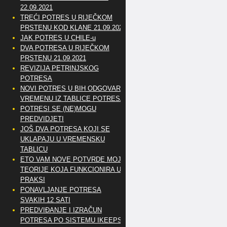
22.09.2021
TREĆI POTRES U RIJEČKOM
PRSTENU KOD KLANE 21.09.2021
JAK POTRES U CHILE-u
DVA POTRESA U RIJEČKOM
PRSTENU 21.09.2021
REVIZIJA PETRINJSKOG
POTRESA
NOVI POTRES U BIH ODGOVARA
VREMENU IZ TABLICE POTRESA
POTRESI SE (NE)MOGU
PREDVIDJETI
JOŠ DVA POTRESA KOJI SE
UKLAPAJU U VREMENSKU
TABLICU
ETO VAM NOVE POTVRDE MOJE
TEORIJE KOJA FUNKCIONIRA U
PRAKSI
PONAVLJANJE POTRESA
SVAKIH 12 SATI
PREDVIĐANJE I IZRAČUN
POTRESA PO SISTEMU IKEEPS