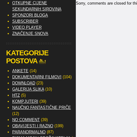
OTKUPNE CIJENE
Sorry, comments are closed for thi
SEKUNDARNIH SIROVINA
SPONZORI BLOGA
SUBSCRIBER
VIDEO PLAYER
ZNAČENJE SNOVA
KATEGORIJE
POSTOVA
ANKETE
(14)
DOKUMENTARNI FILMOVI
(104)
DOWNLOAD
(23)
GALERIJA SLIKA
(10)
HTZ
(5)
KOMPJUTERI
(39)
NAUČNO FANTASTIČNE PRIČE
(12)
NO COMMENT
(39)
OBAVIJESTI I RAZNO
(199)
PARANORMALNO
(87)