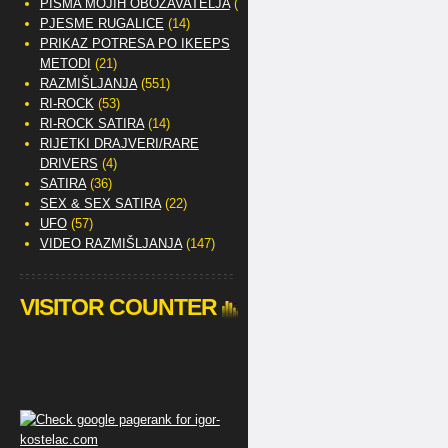
PISMA MOJIH OBOŽAVATELJA
(2)
PJESME RUGALICE
(14)
PRIKAZ POTRESA PO IKEEPS
METODI
(21)
RAZMIŠLJANJA
(551)
RI-ROCK
(53)
RI-ROCK SATIRA
(14)
RIJETKI DRAJVERI/RARE
DRIVERS
(4)
SATIRA
(36)
SEX & SEX SATIRA
(22)
UFO
(57)
VIDEO RAZMIŠLJANJA
(147)
VISITOR COUNTER