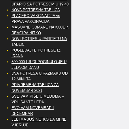
UPARIO SA POTRESOM U 19:40
NOVA POTRESNA TABLICA
PLACEBO VAKCINACIJA vs
PRAVA VAKCINACIJA
MASOVNE OBMANE NA KOJE NE
REAGIRA NITKO
NOVI POTRES U PARITETU NA
TABLICI
POGLEDAJTE POTRESE IZ
IRANA
500 000 LJUDI POGINULO JE U
JEDNOM DANU
DVA POTRESA U RAZMAKU OD
12 MINUTA
PRIVREMENA TABLICA ZA
NOVEMBAR 2021
SVE VAM PIŠE U MEDIJMA –
VRH SANTE LEDA
EVO VAM NOVEMBAR I
DECEMBAR
JEL IMA JOŠ NETKO DA MI NE
VJERUJE