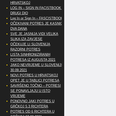
HRVATSKOJ
LOG IN – SIGN IN FACISTBOOK –
DRUGI DIO
Log In or Sign In – FASCISTBOOK
OČEKIVANI POTRES JE KASNIO
DVA DANA
SVE JE JASNIJA VIDI VELIKA
SLIKA IZA ZAVJESE
OČEKUJE LI SLOVENIJA
RAZORNI POTRES
LISTA SINHRONIZIRANIH
POTRESA IZ AUGUSTA 2021
JAKO NEVRIJEME U SLOVENIJI
30.09.2021
NOVI POTRES U HRVATSKOJ
OPET JE U TABLICI POTRESA
SAVRŠENO TOČNO – POTRESI
SE PONAVLJAJU U ISTO
VRIJEME
PONOVNO JAKI POTRES U
GRČKOJ 5.3 RICHTERA
POTRES OD 6 RICHTERA U