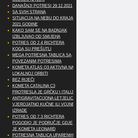
DANAŠNJI POTRESI 29.12.2021
SA SVIH STRANA
SITUACIJA NA NEBU DO KRAJA
2021 GODINE
KAKO SAM SE NA BADNJAK
IZBLJUVAO OD SMIJEHA
POTRES OD 2.4 RICHTERA
KOGA SU PREŠUTLI
MEGA POTRESNA TABLICA SA
POVEZANIM POTRESIMA
KOMETA ATLAS Q3 AKTIVNA NA
LOKALNOJ ORBITI
BEZ RIJEČI
KOMETA CATALINA C3
PROTRESLA JE GRČKU I ITALIJU
ANTIGRAVITACIJONA LETJELICA
VJEROJATNO KUĆNE ILI VOJNE
IZRADE
POTRES OD 7.3 RICHTERA
POGODIO JE PODRUČJE GDJE
JE KOMETA LEONARD
POTRESNA TABLICA UPARENIH