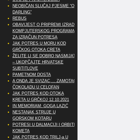
NEOBIČAN SLUČAJ PJESME “OH
DARLING”
REBUS
OBAVIJEST O PRIPREMI IZRADE
KOMPJUTERSKOG PROGRAMA
ZA IZRAČUN POTRESA
JAK POTRES U MORU KOD
GRČKOG OTOKA CRETA
ŽELITE LI SE DOBRO NASMIJATI
– UKOPČAJTE HRVATSKE
SUBTITLOVE
PAMETNOM DOSTA
A ONDA JE SVIZAC,… ZAMOTAO
ČOKOLADU U CELOFAN
JAK POTRES KOD OTOKA
KRETA U GRČKOJ 12.10.2021
IN MEMORIAM: GOGA LAZIĆ
NESTANAK STRUJE U
GORSKOM KOTARU
POTRESI U DALMACIJI I ORBITE
KOMETA
JAK POTRES KOD TRILJ-a U