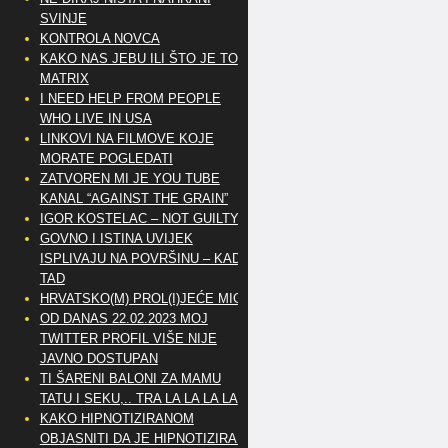
SVINJE
KONTROLA NOVCA
KAKO NAS JEBU ILI ŠTO JE TO
MATRIX
I NEED HELP FROM PEOPLE
WHO LIVE IN USA
LINKOVI NA FILMOVE KOJE
MORATE POGLEDATI
ZATVOREN MI JE YOU TUBE
KANAL “AGAINST THE GRAIN”
IGOR KOSTELAC – NOT GUILTY
GOVNO I ISTINA UVIJEK
ISPLIVAJU NA POVRŠINU – KAD
TAD
HRVATSKO(M) PROL(I)JEĆE MIG
OD DANAS 22.02.2023 MOJ
TWITTER PROFIL VIŠE NIJE
JAVNO DOSTUPAN
TI ŠARENI BALONI ZA MAMU
TATU I SEKU,.. TRA LA LA LA LA
KAKO HIPNOTIZIRANOM
OBJASNITI DA JE HIPNOTIZIRAN