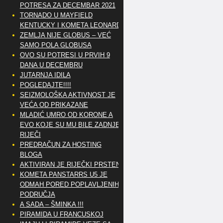
POTRESA ZA DECEMBAR 2021
TORNADO U MAYFIELD
KENTUCKY I KOMETA LEONARD
ZEMLJA NIJE GLOBUS – VEĆ
SAMO POLA GLOBUSA
OVO SU POTRESI U PRVIH 9
DANA U DECEMBRU
JUTARNJA IDILA
POGLEDAJTE!!!!
SEIZMOLOŠKA AKTIVNOST JE
VEĆA OD PRIKAZANE
MLADIĆ UMRO OD KORONE A
EVO KOJE SU MU BILE ZADNJE
RIJEČI
PREDRAČUN ZA HOSTING
BLOGA
AKTIVIRAN JE RIJEČKI PRSTEN
KOMETA PANSTARRS U5 JE
ODMAH PORED POPLAVLJENIH
PODRUČJA
A SADA – ŠMINKA !!!
PIRAMIDA U FRANCUSKOJ