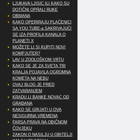
LJUKAVA LJISIC ILI KAKO SU
DOTIČNI OPRALI RUKE
OBMANA
KAKO OPERIRAJU PLAĆENICI
SA YOU TUBE-a SAKRIVAJUĆI
SE IZA PROFILA KANALA O
PLANETI X
MOŽETE LI SI KUPITI NOVI
KOMPJUTER?
LAV U ZOOLOŠKOM VRTU
KAKO SE JE ZA SVETA TRI
KRALJA POJAVILA OGROMNA
KOMETA NA NEBU
OVAJ BLOG JE PRED
ZATVARANJEM
KRADU LI BANKE NOVAC OD
GRAĐANA
KAKO SE GRIJATI U OVA
NESIGURNA VREMENA
FARSA PRAVA NA OBIČNOM
ČOVJEKU
ZAKON O NASILJU U OBITELJI