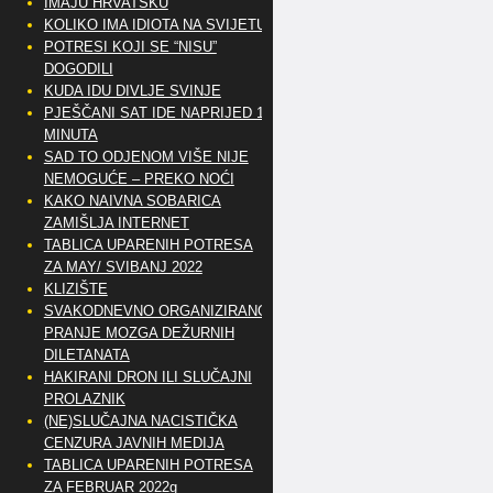
IMAJU HRVATSKU
KOLIKO IMA IDIOTA NA SVIJETU?
POTRESI KOJI SE “NISU”
DOGODILI
KUDA IDU DIVLJE SVINJE
PJEŠČANI SAT IDE NAPRIJED 10
MINUTA
SAD TO ODJENOM VIŠE NIJE
NEMOGUĆE – PREKO NOĆI
KAKO NAIVNA SOBARICA
ZAMIŠLJA INTERNET
TABLICA UPARENIH POTRESA
ZA MAY/ SVIBANJ 2022
KLIZIŠTE
SVAKODNEVNO ORGANIZIRANO
PRANJE MOZGA DEŽURNIH
DILETANATA
HAKIRANI DRON ILI SLUČAJNI
PROLAZNIK
(NE)SLUČAJNA NACISTIČKA
CENZURA JAVNIH MEDIJA
TABLICA UPARENIH POTRESA
ZA FEBRUAR 2022g