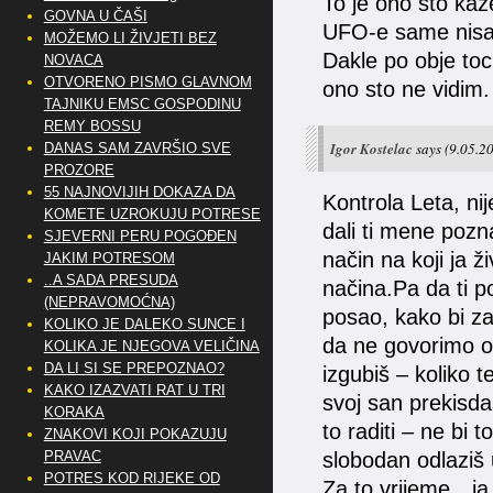
To je ono sto kaz
GOVNA U ČAŠI
UFO-e same nisam
MOŽEMO LI ŽIVJETI BEZ
Dakle po obje toc
NOVACA
OTVORENO PISMO GLAVNOM
ono sto ne vidim.
TAJNIKU EMSC GOSPODINU
REMY BOSSU
Igor Kostelac
says
(9.05.20
DANAS SAM ZAVRŠIO SVE
PROZORE
55 NAJNOVIJIH DOKAZA DA
Kontrola Leta, nij
KOMETE UZROKUJU POTRESE
dali ti mene pozn
SJEVERNI PERU POGOĐEN
način na koji ja ž
JAKIM POTRESOM
..A SADA PRESUDA
načina.Pa da ti po
(NEPRAVOMOĆNA)
posao, kako bi za
KOLIKO JE DALEKO SUNCE I
da ne govorimo o 
KOLIKA JE NJEGOVA VELIČINA
DA LI SI SE PREPOZNAO?
izgubiš – koliko 
KAKO IZAZVATI RAT U TRI
svoj san prekisda
KORAKA
to raditi – ne bi 
ZNAKOVI KOJI POKAZUJU
PRAVAC
slobodan odlaziš u
POTRES KOD RIJEKE OD
Za to vrijeme…ja