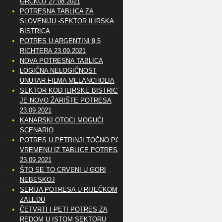
GRČKOJ 27.08.2021
POTRESNA TABLICA ZA
SLOVENIJU -SEKTOR ILIRSKA
BISTRICA
POTRES U ARGENTINI 9,5
RICHTERA 23.09.2021
NOVA POTRESNA TABLICA
LOGIČNA NELOGIČNOST
UNUTAR FILMA MELANCHOLIA
SEKTOR KOD ILIRSKE BISTRICE
JE NOVO ŽARIŠTE POTRESA
23.09.2021
KANARSKI OTOCI MOGUĆI
SCENARIO
POTRES U PETRINJI TOČNO PO
VREMENU IZ TABLICE POTRESA
23.09.2021
ŠTO SE TO CRVENI U GORI
NEBESKOJ
SERIJA POTRESA U RIJEČKOM
ZALEĐU
ČETVRTI I PETI POTRES ZA
REDOM U ISTOM SEKTORU