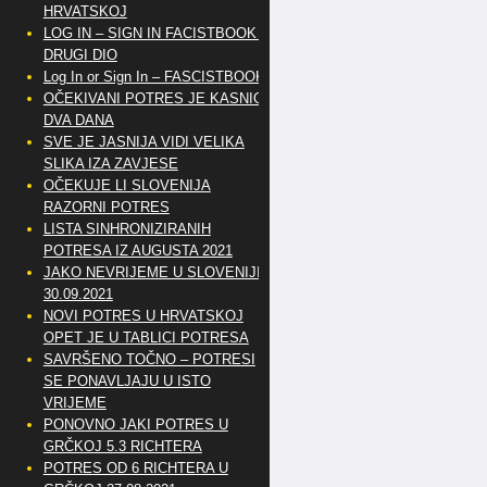
HRVATSKOJ
LOG IN – SIGN IN FACISTBOOK –
DRUGI DIO
Log In or Sign In – FASCISTBOOK
OČEKIVANI POTRES JE KASNIO
DVA DANA
SVE JE JASNIJA VIDI VELIKA
SLIKA IZA ZAVJESE
OČEKUJE LI SLOVENIJA
RAZORNI POTRES
LISTA SINHRONIZIRANIH
POTRESA IZ AUGUSTA 2021
JAKO NEVRIJEME U SLOVENIJI
30.09.2021
NOVI POTRES U HRVATSKOJ
OPET JE U TABLICI POTRESA
SAVRŠENO TOČNO – POTRESI
SE PONAVLJAJU U ISTO
VRIJEME
PONOVNO JAKI POTRES U
GRČKOJ 5.3 RICHTERA
POTRES OD 6 RICHTERA U