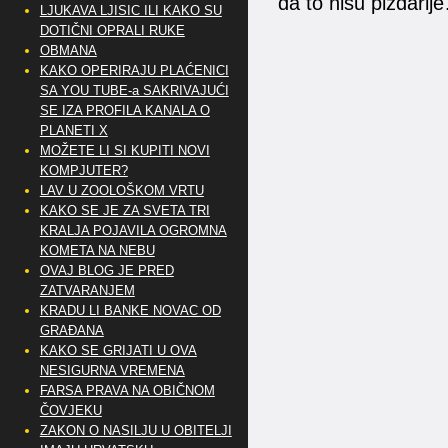
da to nisu pizdarij
LJUKAVA LJISIC ILI KAKO SU
DOTIČNI OPRALI RUKE
OBMANA
KAKO OPERIRAJU PLAĆENICI
SA YOU TUBE-a SAKRIVAJUĆI
SE IZA PROFILA KANALA O
PLANETI X
MOŽETE LI SI KUPITI NOVI
KOMPJUTER?
LAV U ZOOLOŠKOM VRTU
KAKO SE JE ZA SVETA TRI
KRALJA POJAVILA OGROMNA
KOMETA NA NEBU
OVAJ BLOG JE PRED
ZATVARANJEM
KRADU LI BANKE NOVAC OD
GRAĐANA
KAKO SE GRIJATI U OVA
NESIGURNA VREMENA
FARSA PRAVA NA OBIČNOM
ČOVJEKU
ZAKON O NASILJU U OBITELJI