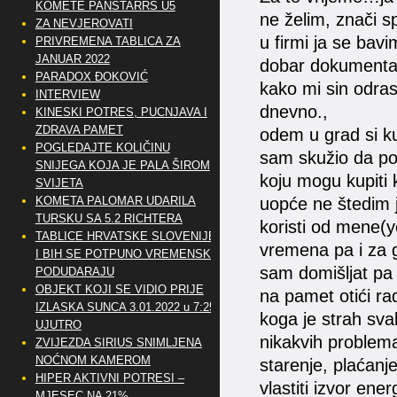
KOMETE PANSTARRS U5
ne želim, znači s
ZA NEVJEROVATI
u firmi ja se bav
PRIVREMENA TABLICA ZA
JANUAR 2022
dobar dokumentar
PARADOX ĐOKOVIĆ
kako mi sin odra
INTERVIEW
dnevno.,
KINESKI POTRES, PUCNJAVA I
ZDRAVA PAMET
odem u grad si kup
POGLEDAJTE KOLIČINU
sam skužio da po
SNIJEGA KOJA JE PALA ŠIROM
koju mogu kupiti 
SVIJETA
KOMETA PALOMAR UDARILA
uopće ne štedim 
TURSKU SA 5.2 RICHTERA
koristi od mene(
TABLICE HRVATSKE SLOVENIJE
vremena pa i za g
I BIH SE POTPUNO VREMENSKI
sam domišljat pa
PODUDARAJU
OBJEKT KOJI SE VIDIO PRIJE
na pamet otići ra
IZLASKA SUNCA 3.01.2022 u 7:25
koga je strah sv
UJUTRO
nikakvih problem
ZVIJEZDA SIRIUS SNIMLJENA
NOĆNOM KAMEROM
starenje, plaćanj
HIPER AKTIVNI POTRESI –
vlastiti izvor energ
MJESEC NA 21%