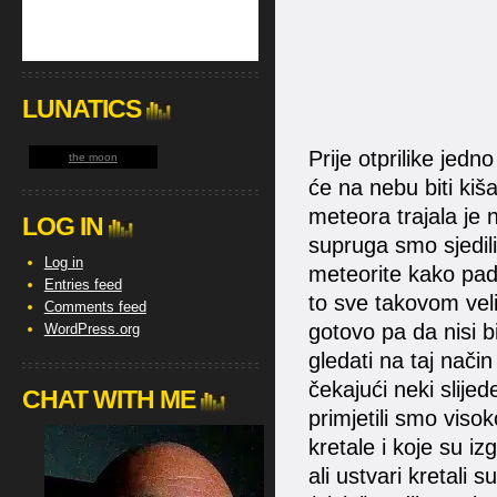
LUNATICS
Prije otprilike jedn
the moon
će na nebu biti kiša
meteora trajala je n
LOG IN
supruga smo sjedili
Log in
meteorite kako pa
Entries feed
to sve takovom veli
Comments feed
gotovo pa da nisi b
WordPress.org
gledati na taj nači
čekajući neki slijed
CHAT WITH ME
primjetili smo viso
kretale i koje su i
ali ustvari kretali 