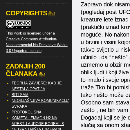
Zapravo dok nisam vi
(pogledaj post UF
COPYRIGHTS
kreature lete iznad
(praktički iznad kr
This work is licensed under a
moguće. No nakon š
Creative Commons Attribution-
u brzini i visini kojo
Noncommercial-No Derivative Works
takvo svijetlo u ni
3.0 Unported License
.
učinilo i da “nešto
uzmemo u obzir mo
ZADNJIH 200
oblik ljudi i koji ž
ČLANAKA
to imalo i svoje opr
TEORIJA ZAVJERE: KAD JE
traže.Tko bi pomisl
NESTALA OPATIJA
tako nešto može des
BITI SAM
NEOBJAŠNJIVA KOMUNIKACIJA
Osobno sam stava da
SVRAKA
zašto , ne bih vam
PROTOKOL SNA
Događaj koji se je
KOMETA LEMMON H2 NA
MJESTU AURORE BOREALIS
slučaj sa onom sta
NE DIRAJ NIŠTA I NAHRANI