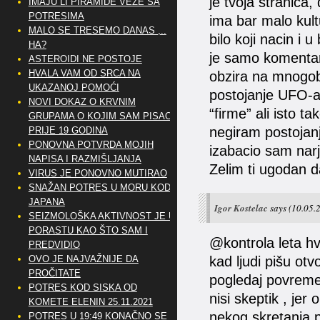
je tvoja stranica
IMAJU LI PIRAMIDE VEZE SA
POTRESIMA
ima bar malo kult
MALO SE TRESEMO DANAS ,..
bilo koji nacin i
HA?
je samo komentar
ASTEROIDI NE POSTOJE
HVALA VAM OD SRCA NA
obzira na mnogob
UKAZANOJ POMOĆI
postojanje UFO-a.
NOVI DOKAZ O KRVNIM
“firme” ali isto t
GRUPAMA O KOJIM SAM PISAO
negiram postojanj
PRIJE 19 GODINA
PONOVNA POTVRDA MOJIH
izabacio sam narje
NAPISA I RAZMIŠLJANJA
Zelim ti ugodan d
VIRUS JE PONOVNO MUTIRAO
SNAŽAN POTRES U MORU KOD
JAPANA
Igor Kostelac
says
(10.05.
SEIZMOLOŠKA AKTIVNOST JE U
PORASTU KAO ŠTO SAM I
@kontrola leta hv
PREDVIDIO
OVO JE NAJVAŽNIJE DA
kad ljudi pišu o
PROČITATE
pogledaj povreme
POTRES KOD SISKA OD
nisi skeptik , jer
KOMETE ELENIN 25.11.2021
nekog skretanja p
POTRES U 19:49 KONAČNO SE