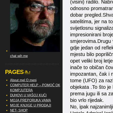
(visini) radilo. Nab
odnosno promatranj
dobar pregled.Shvat
satelitima, jer na to
svijetlosnu signaliz
impresionirani broje
smjerovima.Drugu v
gdje jedan od reflek
mjestu bilo poprili
chat wih me
opet veliki broj let
inače to običan čov
PAGES
impozantan, čak i m
tome (UFO) za razl
About me| O meni
COMPUTER HELP – POMOĆ OKO
objekata .To što je 
KOMPJUTERA
prema jugu ili sa 
DUHOVI U VAŠOJ KUĆI
bio vrlo rijedak.
MOJA PREPORUKA VAMA
MOJE KNJIGE U PRODAJI
No, ipak najzanimlji
NET- SHOP