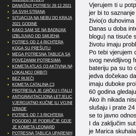
Vjerujem ti u pot
DANAŠNJI POTRESI 29.12.2021
SA SVIH STRANA
jer bi to saznanje 
SITUACIJA NA NEBU DO KRAJA
živio(o duhovima 
2021 GODINE
Danas u doba inte
KAKO SAM SE NA BADNJAK
blogu) na tisuće 
IZBLJUVAO OD SMIJEHA
POTRES OD 2.4 RICHTERA
životu imaju pro
KOGA SU PREŠUTLI
Po tebi vjerujem d
MEGA POTRESNA TABLICA SA
svog nevidljivog 
POVEZANIM POTRESIMA
KOMETA ATLAS Q3 AKTIVNA NA
bateriju pa su to
LOKALNOJ ORBITI
jedva dočekao da 
BEZ RIJEČI
imaju duboke pr
KOMETA CATALINA C3
PROTRESLA JE GRČKU I ITALIJU
60 godina gledaju
ANTIGRAVITACIJONA LETJELICA
Ako ih nikada nisu
VJEROJATNO KUĆNE ILI VOJNE
slušaju i prate 
IZRADE
se to javno odnos
POTRES OD 7.3 RICHTERA
POGODIO JE PODRUČJE GDJE
I da zaključim su
JE KOMETA LEONARD
je Marica skuhala
POTRESNA TABLICA UPARENIH