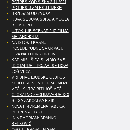
POTRES KOD SISKA 2.11.2021
POTRES U ZALEĐU RIJEKE
BRŽI SAM OD ZVUKA
KUVA SE JUVA/SUPA, A MOGLA
BI I ISKIPIT
U TOKU JE SCENARIJ IZ FILMA
MELANCHOLIA
NA ISTOKU KASNO
POSLIJEPODNE SAKRIVAJU
DIVA NAD HORIZONTOM
KAD MISLIŠ DA SI VIDIO SVE
IDIOTARIJE – POJAVI SE NOVA,..
JOŠ VEĆA
VRHUNAC LJUDSKE GLUPOSTI
KOJOJ SE NE VIDI KRAJ MOŽE
VEĆ I SUTRA BITI JOŠ VEĆI
GLOBALNO ZAGRIJAVANJE KOSI
SE SA ZAKONIMA FIZIKE
NOVA PRIVREMENA TABLICA
POTRESA 10 / 21
IN MEMORIAM: BRANKO
BERKOVIĆ
OVO JE PRAVA ENIGMA