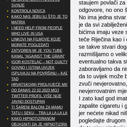
staujem povlači za 
SVINJE
odgovore, no ono š
KONTROLA NOVCA
No ima jedna stvar 
KAKO NAS JEBU ILI ŠTO JE TO
MATRIX
je da svi zabilježen
I NEED HELP FROM PEOPLE
bićima imaju veze 
WHO LIVE IN USA
teče Riječina kao i
LINKOVI NA FILMOVE KOJE
MORATE POGLEDATI
se takve stvari dog
ZATVOREN MI JE YOU TUBE
razmišljamo o velik
KANAL “AGAINST THE GRAIN”
eventualno takva s
IGOR KOSTELAC – NOT GUILTY
GOVNO I ISTINA UVIJEK
zaboravljamo da nis
ISPLIVAJU NA POVRŠINU – KAD
da to uvijek može b
TAD
zvuči nevjerovatno,
HRVATSKO(M) PROL(I)JEĆE MIG
nevjerrovatnim mje
OD DANAS 22.02.2023 MOJ
TWITTER PROFIL VIŠE NIJE
I zato kad god ima
JAVNO DOSTUPAN
zapalite cigaretu i
TI ŠARENI BALONI ZA MAMU
jer nećete nikad ni
TATU I SEKU,.. TRA LA LA LA LA
KAKO HIPNOTIZIRANOM
pogledajte drugom p
OBJASNITI DA JE HIPNOTIZIRAN