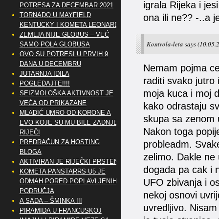
igrala Rijeka i jes
POTRESA ZA DECEMBAR 2021
TORNADO U MAYFIELD
ona ili ne?? -..a
KENTUCKY I KOMETA LEONARD
ZEMLJA NIJE GLOBUS – VEĆ
Kontrola-leta
says
(10.05.
SAMO POLA GLOBUSA
OVO SU POTRESI U PRVIH 9
DANA U DECEMBRU
Nemam pojma cemu
JUTARNJA IDILA
raditi svako jutr
POGLEDAJTE!!!!
moja kuca i moj d
SEIZMOLOŠKA AKTIVNOST JE
VEĆA OD PRIKAZANE
kako odrastaju sv
MLADIĆ UMRO OD KORONE A
skupa sa zenom u
EVO KOJE SU MU BILE ZADNJE
Nakon toga popije
RIJEČI
PREDRAČUN ZA HOSTING
probleadm. Svake
BLOGA
zelimo. Dakle ne
AKTIVIRAN JE RIJEČKI PRSTEN
dogada pa cak i n
KOMETA PANSTARRS U5 JE
UFO zbivanja i os
ODMAH PORED POPLAVLJENIH
PODRUČJA
nekoj osnovi uvri
A SADA – ŠMINKA !!!
uvredljivo. Nisam 
PIRAMIDA U FRANCUSKOJ