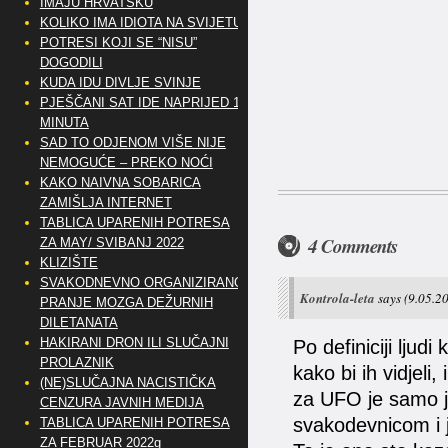
IMAJU HRVATSKU
KOLIKO IMA IDIOTA NA SVIJETU?
POTRESI KOJI SE “NISU”
DOGODILI
KUDA IDU DIVLJE SVINJE
PJEŠČANI SAT IDE NAPRIJED 10
MINUTA
SAD TO ODJENOM VIŠE NIJE
NEMOGUĆE – PREKO NOĆI
KAKO NAIVNA SOBARICA
ZAMIŠLJA INTERNET
TABLICA UPARENIH POTRESA
4 Comments
ZA MAY/ SVIBANJ 2022
KLIZIŠTE
SVAKODNEVNO ORGANIZIRANO
Kontrola-leta
says
(9.05.20
PRANJE MOZGA DEŽURNIH
DILETANATA
HAKIRANI DRON ILI SLUČAJNI
Po definiciji ljudi
PROLAZNIK
kako bi ih vidjel
(NE)SLUČAJNA NACISTIČKA
za UFO je samo j
CENZURA JAVNIH MEDIJA
svakodevnicom i j
TABLICA UPARENIH POTRESA
ZA FEBRUAR 2022g