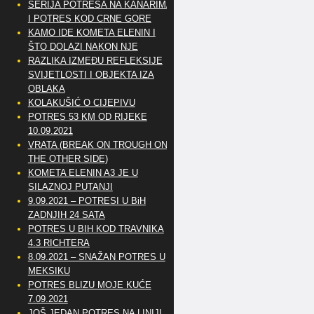
SERIJA POTRESA NA KANARIMA
I POTRES KOD CRNE GORE
KAMO IDE KOMETA ELENIN I
ŠTO DOLAZI NAKON NJE
RAZLIKA IZMEĐU REFLEKSIJE
SVIJETLOSTI I OBJEKTA IZA
OBLAKA
KOLAKUŠIĆ O CIJEPIVU
POTRES 53 KM OD RIJEKE
10.09.2021
VRATA (BREAK ON TROUGH ON
THE OTHER SIDE)
KOMETA ELENIN A3 JE U
SILAZNOJ PUTANJI
9.09.2021 – POTRESI U BiH
ZADNJIH 24 SATA
POTRES U BIH KOD TRAVNIKA
4.3 RICHTERA
8.09.2021 – SNAŽAN POTRES U
MEKSIKU
POTRES BLIZU MOJE KUĆE
7.09.2021
JOŠ JEDAN POTRES NA LINIJI