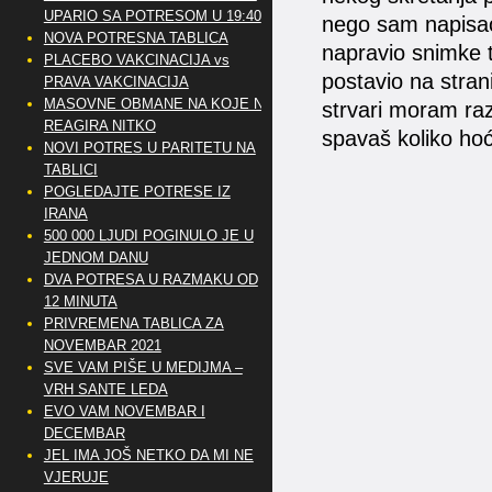
UPARIO SA POTRESOM U 19:40
nego sam napisao 
NOVA POTRESNA TABLICA
napravio snimke 
PLACEBO VAKCINACIJA vs
postavio na stra
PRAVA VAKCINACIJA
MASOVNE OBMANE NA KOJE NE
strvari moram raz
REAGIRA NITKO
spavaš koliko hoć
NOVI POTRES U PARITETU NA
TABLICI
POGLEDAJTE POTRESE IZ
IRANA
500 000 LJUDI POGINULO JE U
JEDNOM DANU
DVA POTRESA U RAZMAKU OD
12 MINUTA
PRIVREMENA TABLICA ZA
NOVEMBAR 2021
SVE VAM PIŠE U MEDIJMA –
VRH SANTE LEDA
EVO VAM NOVEMBAR I
DECEMBAR
JEL IMA JOŠ NETKO DA MI NE
VJERUJE