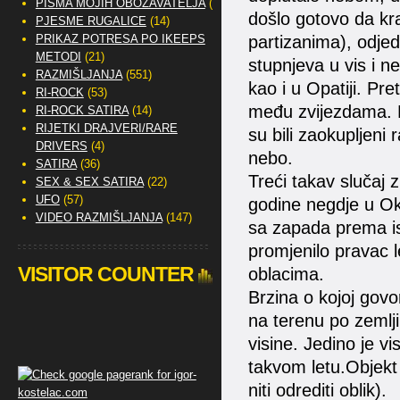
PISMA MOJIH OBOŽAVATELJA
(2)
došlo gotovo da kra
PJESME RUGALICE
(14)
PRIKAZ POTRESA PO IKEEPS
partizanima), odjed
METODI
(21)
stupnjeva u vis i n
RAZMIŠLJANJA
(551)
kao i u Opatiji. Pr
RI-ROCK
(53)
među zvijezdama. Bi
RI-ROCK SATIRA
(14)
RIJETKI DRAJVERI/RARE
su bili zaokupljeni
DRIVERS
(4)
nebo.
SATIRA
(36)
Treći takav slučaj
SEX & SEX SATIRA
(22)
UFO
(57)
godine negdje u Ok
VIDEO RAZMIŠLJANJA
(147)
sa zapada prema ist
promjenilo pravac l
VISITOR COUNTER
oblacima.
Brzina o kojoj govor
na terenu po zemlji
visine. Jedino je v
takvom letu.Objekt j
niti odrediti oblik).