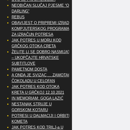
NEOBIČAN SLUČAJ PJESME “OH
DARLING”
REBUS
OBAVIJEST O PRIPREMI IZRADE
KOMPJUTERSKOG PROGRAMA
ZA IZRAČUN POTRESA
JAK POTRES U MORU KOD
GRČKOG OTOKA CRETA
ŽELITE LI SE DOBRO NASMIJATI
– UKOPČAJTE HRVATSKE
SUBTITLOVE
PAMETNOM DOSTA
A ONDA JE SVIZAC,… ZAMOTAO
ČOKOLADU U CELOFAN
JAK POTRES KOD OTOKA
KRETA U GRČKOJ 12.10.2021
IN MEMORIAM: GOGA LAZIĆ
NESTANAK STRUJE U
GORSKOM KOTARU
POTRESI U DALMACIJI I ORBITE
KOMETA
JAK POTRES KOD TRILJ-a U