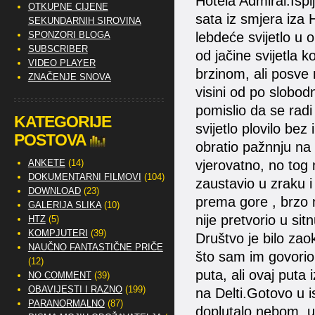
Hotela Admiral.Ispi
OTKUPNE CIJENE
sata iz smjera iza 
SEKUNDARNIH SIROVINA
SPONZORI BLOGA
lebdeće svijetlo u o
SUBSCRIBER
od jačine svijetla ko
VIDEO PLAYER
brzinom, ali posve
ZNAČENJE SNOVA
visini od po slobo
pomislio da se radi 
KATEGORIJE
svijetlo plovilo be
POSTOVA
obratio pažnnju na t
ANKETE
(14)
vjerovatno, no tog
DOKUMENTARNI FILMOVI
(104)
zaustavio u zraku 
DOWNLOAD
(23)
prema gore , brzo n
GALERIJA SLIKA
(10)
nije pretvorio u si
HTZ
(5)
KOMPJUTERI
(39)
Društvo je bilo zao
NAUČNO FANTASTIČNE PRIČE
što sam im govorio.I
(12)
puta, ali ovaj puta 
NO COMMENT
(39)
OBAVIJESTI I RAZNO
(199)
na Delti.Gotovo u i
PARANORMALNO
(87)
doplutalo nebom, u 