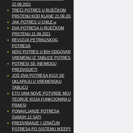
22.09.2021
TREĆI POTRES U RIJEČKOM
PRSTENU KOD KLANE 21.09.2021
JAK POTRES U CHILE-u
DVA POTRESA U RIJEČKOM
PRSTENU 21.09.2021
REVIZIJA PETRINJSKOG
POTRESA
NOVI POTRES U BIH ODGOVARA
VREMENU IZ TABLICE POTRESA
POTRESI SE (NE)MOGU
PREDVIDJETI
JOŠ DVA POTRESA KOJI SE
UKLAPAJU U VREMENSKU
TABLICU
ETO VAM NOVE POTVRDE MOJE
TEORIJE KOJA FUNKCIONIRA U
PRAKSI
PONAVLJANJE POTRESA
SVAKIH 12 SATI
PREDVIĐANJE I IZRAČUN
POTRESA PO SISTEMU IKEEPS