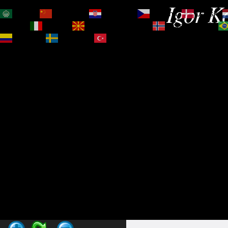
Igor Ko
العربية
简体中文
Hrvatski
Čeština‎
Dansk
Magyar
Italiano
Македонски јазик
Norsk bokmål
Español
Svenska
Türkçe