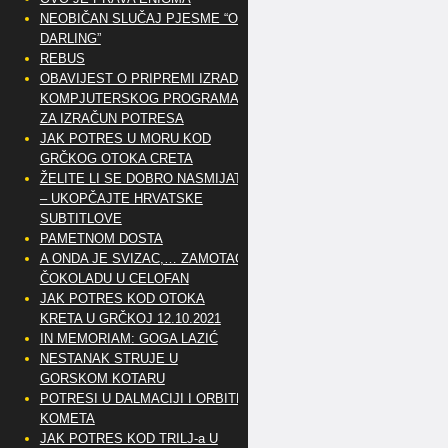
NEOBIČAN SLUČAJ PJESME “OH
DARLING”
REBUS
OBAVIJEST O PRIPREMI IZRADE
KOMPJUTERSKOG PROGRAMA
ZA IZRAČUN POTRESA
JAK POTRES U MORU KOD
GRČKOG OTOKA CRETA
ŽELITE LI SE DOBRO NASMIJATI
– UKOPČAJTE HRVATSKE
SUBTITLOVE
PAMETNOM DOSTA
A ONDA JE SVIZAC,… ZAMOTAO
ČOKOLADU U CELOFAN
JAK POTRES KOD OTOKA
KRETA U GRČKOJ 12.10.2021
IN MEMORIAM: GOGA LAZIĆ
NESTANAK STRUJE U
GORSKOM KOTARU
POTRESI U DALMACIJI I ORBITE
KOMETA
JAK POTRES KOD TRILJ-a U