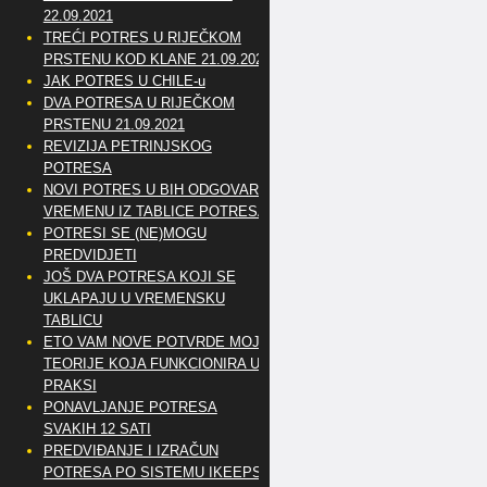
22.09.2021
TREĆI POTRES U RIJEČKOM
PRSTENU KOD KLANE 21.09.2021
JAK POTRES U CHILE-u
DVA POTRESA U RIJEČKOM
PRSTENU 21.09.2021
REVIZIJA PETRINJSKOG
POTRESA
NOVI POTRES U BIH ODGOVARA
VREMENU IZ TABLICE POTRESA
POTRESI SE (NE)MOGU
PREDVIDJETI
JOŠ DVA POTRESA KOJI SE
UKLAPAJU U VREMENSKU
TABLICU
ETO VAM NOVE POTVRDE MOJE
TEORIJE KOJA FUNKCIONIRA U
PRAKSI
PONAVLJANJE POTRESA
SVAKIH 12 SATI
PREDVIĐANJE I IZRAČUN
POTRESA PO SISTEMU IKEEPS