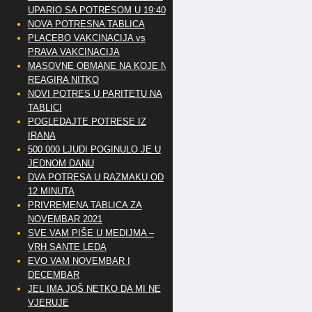
UPARIO SA POTRESOM U 19:40
NOVA POTRESNA TABLICA
PLACEBO VAKCINACIJA vs
PRAVA VAKCINACIJA
MASOVNE OBMANE NA KOJE NE
REAGIRA NITKO
NOVI POTRES U PARITETU NA
TABLICI
POGLEDAJTE POTRESE IZ
IRANA
500 000 LJUDI POGINULO JE U
JEDNOM DANU
DVA POTRESA U RAZMAKU OD
12 MINUTA
PRIVREMENA TABLICA ZA
NOVEMBAR 2021
SVE VAM PIŠE U MEDIJMA –
VRH SANTE LEDA
EVO VAM NOVEMBAR I
DECEMBAR
JEL IMA JOŠ NETKO DA MI NE
VJERUJE