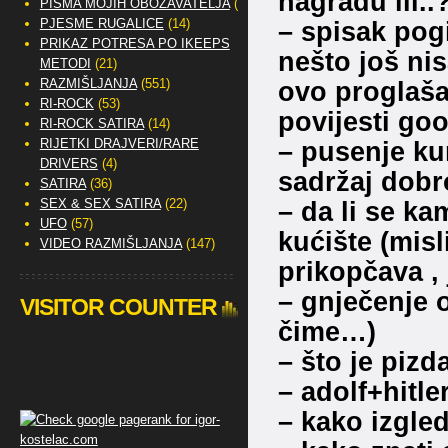
nagradu ili..
PISMA MOJIH OBOŽAVATELJA
(2)
PJESME RUGALICE
(14)
– spisak pogi
PRIKAZ POTRESA PO IKEEPS
nešto još ni
METODI
(21)
RAZMIŠLJANJA
(551)
ovo proglaša
RI-ROCK
(53)
povijesti goo
RI-ROCK SATIRA
(14)
RIJETKI DRAJVERI/RARE
– pusenje ku
DRIVERS
(4)
sadržaj dobr
SATIRA
(36)
SEX & SEX SATIRA
(22)
– da li se k
UFO
(57)
kućište (misl
VIDEO RAZMIŠLJANJA
(147)
prikopčava , 
– gnječenje 
VISITOR COUNTER
čime…)
– što je pizda
– adolf+hitle
– kako izgle