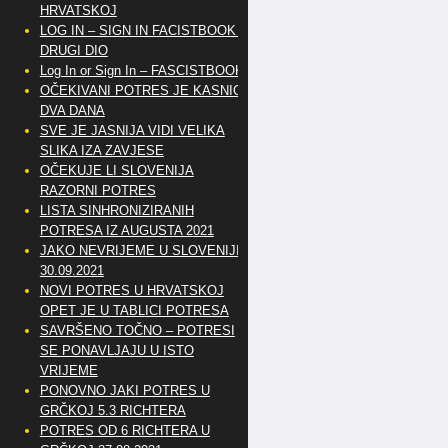
HRVATSKOJ
LOG IN – SIGN IN FACISTBOOK –
DRUGI DIO
Log In or Sign In – FASCISTBOOK
OČEKIVANI POTRES JE KASNIO
DVA DANA
SVE JE JASNIJA VIDI VELIKA
SLIKA IZA ZAVJESE
OČEKUJE LI SLOVENIJA
RAZORNI POTRES
LISTA SINHRONIZIRANIH
POTRESA IZ AUGUSTA 2021
JAKO NEVRIJEME U SLOVENIJI
30.09.2021
NOVI POTRES U HRVATSKOJ
OPET JE U TABLICI POTRESA
SAVRŠENO TOČNO – POTRESI
SE PONAVLJAJU U ISTO
VRIJEME
PONOVNO JAKI POTRES U
GRČKOJ 5.3 RICHTERA
POTRES OD 6 RICHTERA U