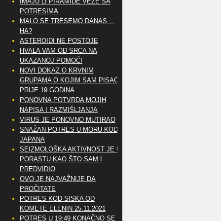
IMAJU LI PIRAMIDE VEZE SA
POTRESIMA
MALO SE TRESEMO DANAS ,..
HA?
ASTEROIDI NE POSTOJE
HVALA VAM OD SRCA NA
UKAZANOJ POMOĆI
NOVI DOKAZ O KRVNIM
GRUPAMA O KOJIM SAM PISAO
PRIJE 19 GODINA
PONOVNA POTVRDA MOJIH
NAPISA I RAZMIŠLJANJA
VIRUS JE PONOVNO MUTIRAO
SNAŽAN POTRES U MORU KOD
JAPANA
SEIZMOLOŠKA AKTIVNOST JE U
PORASTU KAO ŠTO SAM I
PREDVIDIO
OVO JE NAJVAŽNIJE DA
PROČITATE
POTRES KOD SISKA OD
KOMETE ELENIN 25.11.2021
POTRES U 19:49 KONAČNO SE