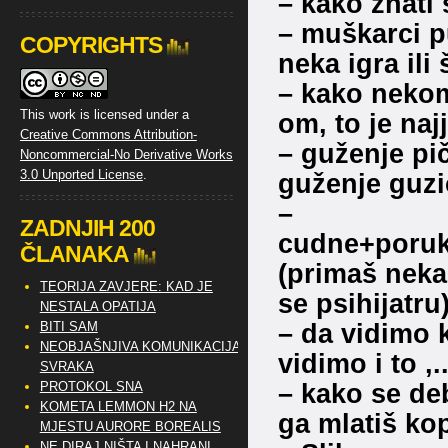
– kako znati 
– muškarci p
COPYRIGHTS
neka igra ili
– kako nekome
This work is licensed under a
om, to je naj
Creative Commons Attribution-
– guženje pič
Noncommercial-No Derivative Works
3.0 Unported License
.
guženje guzic
–
ZADNJIH 200
cudne+poruk
ČLANAKA
(primaš neka
TEORIJA ZAVJERE: KAD JE
se psihijatru
NESTALA OPATIJA
– da vidimo 
BITI SAM
NEOBJAŠNJIVA KOMUNIKACIJA
vidimo i to ,.
SVRAKA
– kako se deb
PROTOKOL SNA
KOMETA LEMMON H2 NA
ga mlatiš ko
MJESTU AURORE BOREALIS
NE DIRAJ NIŠTA I NAHRANI