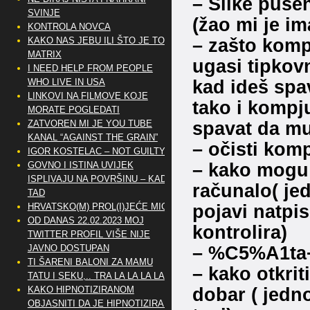
– Slike puse
SVINJE
(žao mi je i
KONTROLA NOVCA
– zašto komp
KAKO NAS JEBU ILI ŠTO JE TO
MATRIX
ugasi tipkovn
I NEED HELP FROM PEOPLE
kad ideš spav
WHO LIVE IN USA
LINKOVI NA FILMOVE KOJE
tako i kompj
MORATE POGLEDATI
spavat da mu 
ZATVOREN MI JE YOU TUBE
KANAL “AGAINST THE GRAIN”
– očisti komp
IGOR KOSTELAC – NOT GUILTY
– kako mogu p
GOVNO I ISTINA UVIJEK
ISPLIVAJU NA POVRŠINU – KAD
računalo( jed
TAD
pojavi natpi
HRVATSKO(M) PROL(I)JEĆE MIG
OD DANAS 22.02.2023 MOJ
kontrolira)
TWITTER PROFIL VIŠE NIJE
– %C5%A1ta+j
JAVNO DOSTUPAN
TI ŠARENI BALONI ZA MAMU
– kako otkrit
TATU I SEKU,.. TRA LA LA LA LA
dobar ( jedno
KAKO HIPNOTIZIRANOM
OBJASNITI DA JE HIPNOTIZIRAN