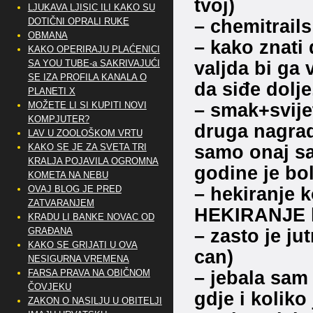
tvoj)
LJUKAVA LJISIC ILI KAKO SU
– chemitrails
DOTIČNI OPRALI RUKE
OBMANA
– kako znati 
KAKO OPERIRAJU PLAĆENICI
valjda bi ga 
SA YOU TUBE-a SAKRIVAJUĆI
SE IZA PROFILA KANALA O
da siđe dolje
PLANETI X
– smak+svije
MOŽETE LI SI KUPITI NOVI
KOMPJUTER?
druga nagrad
LAV U ZOOLOŠKOM VRTU
samo onaj sa
KAKO SE JE ZA SVETA TRI
KRALJA POJAVILA OGROMNA
godine je bol
KOMETA NA NEBU
– hekiranje k
OVAJ BLOG JE PRED
ZATVARANJEM
HEKIRANJE ka
KRADU LI BANKE NOVAC OD
– zasto je j
GRAĐANA
KAKO SE GRIJATI U OVA
can)
NESIGURNA VREMENA
– jebala sam 
FARSA PRAVA NA OBIČNOM
ČOVJEKU
gdje i koliko 
ZAKON O NASILJU U OBITELJI