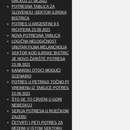
GRČKOJ 27.08.2021
POTRESNA TABLICA ZA
SLOVENIJU -SEKTOR ILIRSKA
BISTRICA
POTRES U ARGENTINI 9,5
RICHTERA 23.09.2021
NOVA POTRESNA TABLICA
LOGIČNA NELOGIČNOST
UNUTAR FILMA MELANCHOLIA
SEKTOR KOD ILIRSKE BISTRICE
JE NOVO ŽARIŠTE POTRESA
23.09.2021
KANARSKI OTOCI MOGUĆI
SCENARIO
POTRES U PETRINJI TOČNO PO
VREMENU IZ TABLICE POTRESA
23.09.2021
ŠTO SE TO CRVENI U GORI
NEBESKOJ
SERIJA POTRESA U RIJEČKOM
ZALEĐU
ČETVRTI I PETI POTRES ZA
REDOM U ISTOM SEKTORU