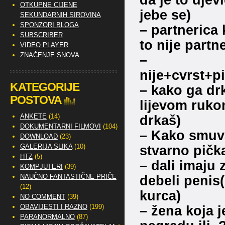
OTKUPNE CIJENE
jebe se)
SEKUNDARNIH SIROVINA
SPONZORI BLOGA
– partnerica 
SUBSCRIBER
to nije partn
VIDEO PLAYER
ZNAČENJE SNOVA
–
nije+cvrst+
KATEGORIJE
– kako ga drk
POSTOVA
lijevom ruko
ANKETE
(14)
drkaš)
DOKUMENTARNI FILMOVI
(104)
– Kako smuvat
DOWNLOAD
(23)
GALERIJA SLIKA
(10)
stvarno pička
HTZ
(5)
– dali imaju
KOMPJUTERI
(39)
NAUČNO FANTASTIČNE PRIČE
debeli penis(
(12)
kurca)
NO COMMENT
(39)
OBAVIJESTI I RAZNO
(199)
– žena koja j
PARANORMALNO
(87)