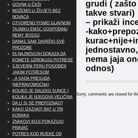
grudi ( zašt
GOVNA U ČAŠI
takve stvari)
MOŽEMO LI ŽIVJETI BEZ
NOVACA
– prikaži inc
OTVORENO PISMO GLAVNOM
-kako+prepo
TAJNIKU EMSC GOSPODINU
REMY BOSSU
kurac+nije+i
DANAS SAM ZAVRŠIO SVE
jednostavno, 
PROZORE
55 NAJNOVIJIH DOKAZA DA
nema jaja ond
KOMETE UZROKUJU POTRESE
odnos)
SJEVERNI PERU POGOĐEN
JAKIM POTRESOM
..A SADA PRESUDA
(NEPRAVOMOĆNA)
KOLIKO JE DALEKO SUNCE I
Sorry, comments are closed for thi
KOLIKA JE NJEGOVA VELIČINA
DA LI SI SE PREPOZNAO?
KAKO IZAZVATI RAT U TRI
KORAKA
ZNAKOVI KOJI POKAZUJU
PRAVAC
POTRES KOD RIJEKE OD