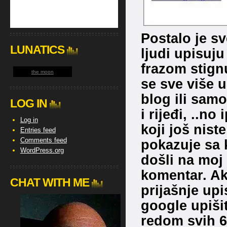
Postalo je sv
LUNATICS
ljudi upisuju
frazom stign
the moon
se sve više u
blog ili samo
LOG IN
i rijeđi, ..n
Log in
koji još nis
Entries feed
Comments feed
pokazuje sa k
WordPress.org
došli na moj
komentar. Ako
CHAT WITH ME
prijašnje up
google upiši
redom svih 