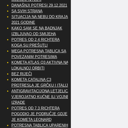
DANAŠNJI POTRESI 29.12.2021
SA SVIH STRANA
SITUACIJA NA NEBU DO KRAJA
2021 GODINE
KAKO SAM SE NA BADNJAK
IZBLJUVAO OD SMIJEHA
POTRES OD 2.4 RICHTERA
KOGA SU PREŠUTLI
MEGA POTRESNA TABLICA SA
POVEZANIM POTRESIMA
KOMETA ATLAS Q3 AKTIVNA NA
LOKALNOJ ORBITI
BEZ RIJEČI
KOMETA CATALINA C3
PROTRESLA JE GRČKU I ITALIJU
ANTIGRAVITACIJONA LETJELICA
VJEROJATNO KUĆNE ILI VOJNE
IZRADE
POTRES OD 7.3 RICHTERA
POGODIO JE PODRUČJE GDJE
JE KOMETA LEONARD
POTRESNA TABLICA UPARENIH