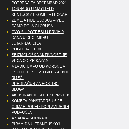
POTRESA ZA DECEMBAR 2021
TORNADO U MAYFIELD
KENTUCKY I KOMETA LEONARD
ZEMLJA NIJE GLOBUS – VEĆ
SAMO POLA GLOBUSA
OVO SU POTRESI U PRVIH 9
DANA U DECEMBRU
JUTARNJA IDILA
POGLEDAJTE!!!!
SEIZMOLOŠKA AKTIVNOST JE
VEĆA OD PRIKAZANE
MLADIĆ UMRO OD KORONE A
EVO KOJE SU MU BILE ZADNJE
RIJEČI
PREDRAČUN ZA HOSTING
BLOGA
AKTIVIRAN JE RIJEČKI PRSTEN
KOMETA PANSTARRS U5 JE
ODMAH PORED POPLAVLJENIH
PODRUČJA
A SADA – ŠMINKA !!!
PIRAMIDA U FRANCUSKOJ