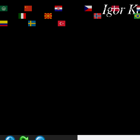
Igor Ko
العربية
简体中文
Hrvatski
Čeština‎
Dansk
Magyar
Italiano
Македонски јазик
Norsk bokmål
Español
Svenska
Türkçe