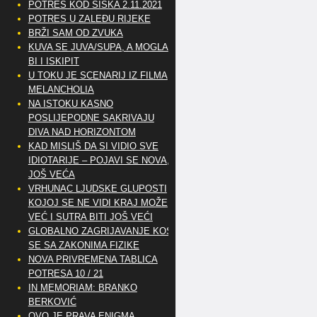
POTRES KOD SISKA 2.11.2021
POTRES U ZALEĐU RIJEKE
BRŽI SAM OD ZVUKA
KUVA SE JUVA/SUPA, A MOGLA
BI I ISKIPIT
U TOKU JE SCENARIJ IZ FILMA
MELANCHOLIA
NA ISTOKU KASNO
POSLIJEPODNE SAKRIVAJU
DIVA NAD HORIZONTOM
KAD MISLIŠ DA SI VIDIO SVE
IDIOTARIJE – POJAVI SE NOVA,..
JOŠ VEĆA
VRHUNAC LJUDSKE GLUPOSTI
KOJOJ SE NE VIDI KRAJ MOŽE
VEĆ I SUTRA BITI JOŠ VEĆI
GLOBALNO ZAGRIJAVANJE KOSI
SE SA ZAKONIMA FIZIKE
NOVA PRIVREMENA TABLICA
POTRESA 10 / 21
IN MEMORIAM: BRANKO
BERKOVIĆ
OVO JE PRAVA ENIGMA