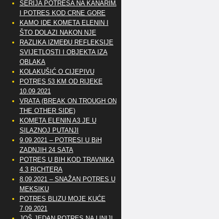
SERIJA POTRESA NA KANARIMA
I POTRES KOD CRNE GORE
KAMO IDE KOMETA ELENIN I
ŠTO DOLAZI NAKON NJE
RAZLIKA IZMEĐU REFLEKSIJE
SVIJETLOSTI I OBJEKTA IZA
OBLAKA
KOLAKUŠIĆ O CIJEPIVU
POTRES 53 KM OD RIJEKE
10.09.2021
VRATA (BREAK ON TROUGH ON
THE OTHER SIDE)
KOMETA ELENIN A3 JE U
SILAZNOJ PUTANJI
9.09.2021 – POTRESI U BiH
ZADNJIH 24 SATA
POTRES U BIH KOD TRAVNIKA
4.3 RICHTERA
8.09.2021 – SNAŽAN POTRES U
MEKSIKU
POTRES BLIZU MOJE KUĆE
7.09.2021
JOŠ JEDAN POTRES NA LINIJI