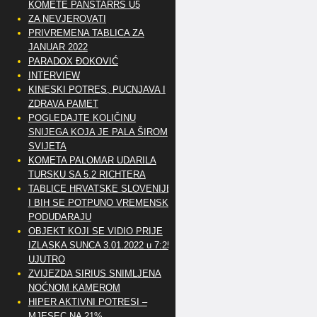
KOMETE PANSTARRS U5
ZA NEVJEROVATI
PRIVREMENA TABLICA ZA
JANUAR 2022
PARADOX ĐOKOVIĆ
INTERVIEW
KINESKI POTRES, PUCNJAVA I
ZDRAVA PAMET
POGLEDAJTE KOLIČINU
SNIJEGA KOJA JE PALA ŠIROM
SVIJETA
KOMETA PALOMAR UDARILA
TURSKU SA 5.2 RICHTERA
TABLICE HRVATSKE SLOVENIJE
I BIH SE POTPUNO VREMENSKI
PODUDARAJU
OBJEKT KOJI SE VIDIO PRIJE
IZLASKA SUNCA 3.01.2022 u 7:25
UJUTRO
ZVIJEZDA SIRIUS SNIMLJENA
NOĆNOM KAMEROM
HIPER AKTIVNI POTRESI –
MJESEC NA 21%