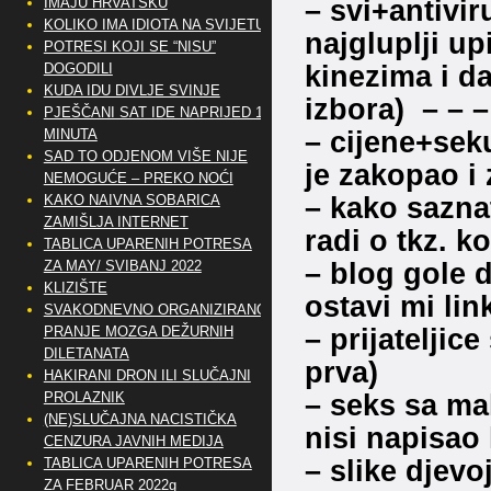
– svi+antivir
IMAJU HRVATSKU
KOLIKO IMA IDIOTA NA SVIJETU?
najgluplji up
POTRESI KOJI SE “NISU”
kinezima i da
DOGODILI
KUDA IDU DIVLJE SVINJE
izbora) – – –
PJEŠČANI SAT IDE NAPRIJED 10
– cijene+sek
MINUTA
SAD TO ODJENOM VIŠE NIJE
je zakopao i 
NEMOGUĆE – PREKO NOĆI
– kako sazna
KAKO NAIVNA SOBARICA
ZAMIŠLJA INTERNET
radi o tkz. 
TABLICA UPARENIH POTRESA
– blog gole 
ZA MAY/ SVIBANJ 2022
KLIZIŠTE
ostavi mi lin
SVAKODNEVNO ORGANIZIRANO
– prijateljic
PRANJE MOZGA DEŽURNIH
DILETANATA
prva)
HAKIRANI DRON ILI SLUČAJNI
– seks sa mal
PROLAZNIK
(NE)SLUČAJNA NACISTIČKA
nisi napisao 
CENZURA JAVNIH MEDIJA
– slike djevo
TABLICA UPARENIH POTRESA
ZA FEBRUAR 2022g