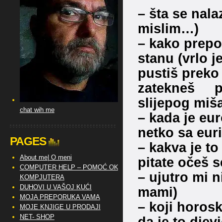
– šta se nala
mislim…)
– kako prepo
stanu (vrlo j
pustiš preko 
zatekneš po
slijepog miš
chat wih me
– kada je eu
netko sa eur
PAGES
– kakva je to
About me| O meni
pitate očeš s
COMPUTER HELP – POMOĆ OKO
– ujutro mi n
KOMPJUTERA
DUHOVI U VAŠOJ KUĆI
mami)
MOJA PREPORUKA VAMA
– koji horosk
MOJE KNJIGE U PRODAJI
NET- SHOP
da je to djevi