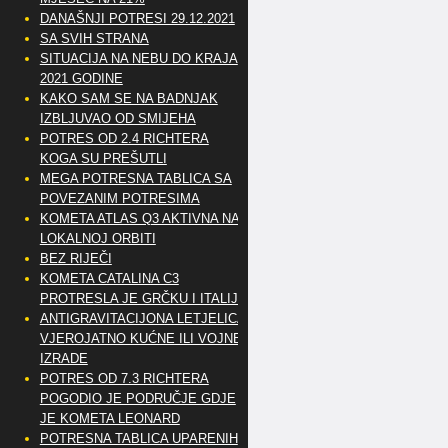
DANAŠNJI POTRESI 29.12.2021
SA SVIH STRANA
SITUACIJA NA NEBU DO KRAJA
2021 GODINE
KAKO SAM SE NA BADNJAK
IZBLJUVAO OD SMIJEHA
POTRES OD 2.4 RICHTERA
KOGA SU PREŠUTLI
MEGA POTRESNA TABLICA SA
POVEZANIM POTRESIMA
KOMETA ATLAS Q3 AKTIVNA NA
LOKALNOJ ORBITI
BEZ RIJEČI
KOMETA CATALINA C3
PROTRESLA JE GRČKU I ITALIJU
ANTIGRAVITACIJONA LETJELICA
VJEROJATNO KUĆNE ILI VOJNE
IZRADE
POTRES OD 7.3 RICHTERA
POGODIO JE PODRUČJE GDJE
JE KOMETA LEONARD
POTRESNA TABLICA UPARENIH