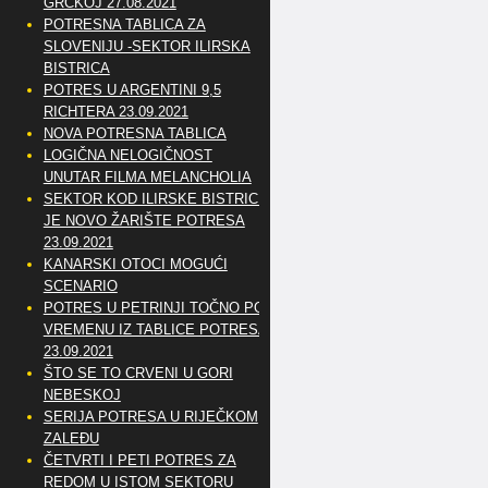
GRČKOJ 27.08.2021
POTRESNA TABLICA ZA
SLOVENIJU -SEKTOR ILIRSKA
BISTRICA
POTRES U ARGENTINI 9,5
RICHTERA 23.09.2021
NOVA POTRESNA TABLICA
LOGIČNA NELOGIČNOST
UNUTAR FILMA MELANCHOLIA
SEKTOR KOD ILIRSKE BISTRICE
JE NOVO ŽARIŠTE POTRESA
23.09.2021
KANARSKI OTOCI MOGUĆI
SCENARIO
POTRES U PETRINJI TOČNO PO
VREMENU IZ TABLICE POTRESA
23.09.2021
ŠTO SE TO CRVENI U GORI
NEBESKOJ
SERIJA POTRESA U RIJEČKOM
ZALEĐU
ČETVRTI I PETI POTRES ZA
REDOM U ISTOM SEKTORU