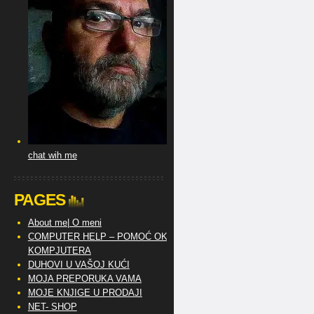
chat wih me
PAGES
About me| O meni
COMPUTER HELP – POMOĆ OKO
KOMPJUTERA
DUHOVI U VAŠOJ KUĆI
MOJA PREPORUKA VAMA
MOJE KNJIGE U PRODAJI
NET- SHOP