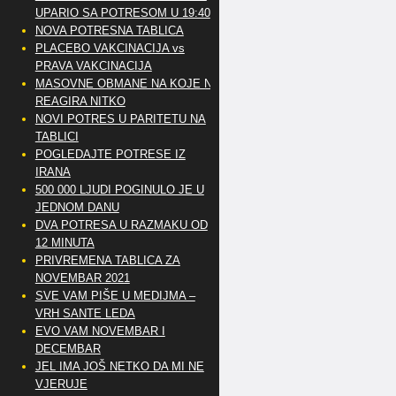
UPARIO SA POTRESOM U 19:40
NOVA POTRESNA TABLICA
PLACEBO VAKCINACIJA vs
PRAVA VAKCINACIJA
MASOVNE OBMANE NA KOJE NE
REAGIRA NITKO
NOVI POTRES U PARITETU NA
TABLICI
POGLEDAJTE POTRESE IZ
IRANA
500 000 LJUDI POGINULO JE U
JEDNOM DANU
DVA POTRESA U RAZMAKU OD
12 MINUTA
PRIVREMENA TABLICA ZA
NOVEMBAR 2021
SVE VAM PIŠE U MEDIJMA –
VRH SANTE LEDA
EVO VAM NOVEMBAR I
DECEMBAR
JEL IMA JOŠ NETKO DA MI NE
VJERUJE