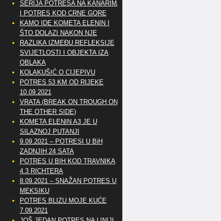
SERIJA POTRESA NA KANARIMA
I POTRES KOD CRNE GORE
KAMO IDE KOMETA ELENIN I
ŠTO DOLAZI NAKON NJE
RAZLIKA IZMEĐU REFLEKSIJE
SVIJETLOSTI I OBJEKTA IZA
OBLAKA
KOLAKUŠIĆ O CIJEPIVU
POTRES 53 KM OD RIJEKE
10.09.2021
VRATA (BREAK ON TROUGH ON
THE OTHER SIDE)
KOMETA ELENIN A3 JE U
SILAZNOJ PUTANJI
9.09.2021 – POTRESI U BiH
ZADNJIH 24 SATA
POTRES U BIH KOD TRAVNIKA
4.3 RICHTERA
8.09.2021 – SNAŽAN POTRES U
MEKSIKU
POTRES BLIZU MOJE KUĆE
7.09.2021
JOŠ JEDAN POTRES NA LINIJI