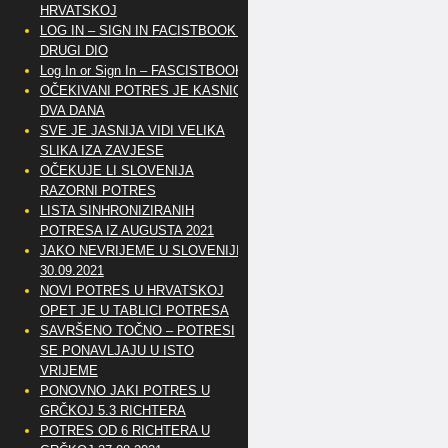
HRVATSKOJ
LOG IN – SIGN IN FACISTBOOK –
DRUGI DIO
Log In or Sign In – FASCISTBOOK
OČEKIVANI POTRES JE KASNIO
DVA DANA
SVE JE JASNIJA VIDI VELIKA
SLIKA IZA ZAVJESE
OČEKUJE LI SLOVENIJA
RAZORNI POTRES
LISTA SINHRONIZIRANIH
POTRESA IZ AUGUSTA 2021
JAKO NEVRIJEME U SLOVENIJI
30.09.2021
NOVI POTRES U HRVATSKOJ
OPET JE U TABLICI POTRESA
SAVRŠENO TOČNO – POTRESI
SE PONAVLJAJU U ISTO
VRIJEME
PONOVNO JAKI POTRES U
GRČKOJ 5.3 RICHTERA
POTRES OD 6 RICHTERA U