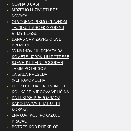
GOVNA U ČAŠI
MOŽEMO LI ŽIVJETI BEZ
NOVACA
OTVORENO PISMO GLAVNOM
TAJNIKU EMSC GOSPODINU
REMY BOSSU
DANAS SAM ZAVRŠIO SVE
PROZORE
55 NAJNOVIJIH DOKAZA DA
KOMETE UZROKUJU POTRESE
SJEVERNI PERU POGOĐEN
JAKIM POTRESOM
..A SADA PRESUDA
(NEPRAVOMOĆNA)
KOLIKO JE DALEKO SUNCE I
KOLIKA JE NJEGOVA VELIČINA
DA LI SI SE PREPOZNAO?
KAKO IZAZVATI RAT U TRI
KORAKA
ZNAKOVI KOJI POKAZUJU
PRAVAC
POTRES KOD RIJEKE OD