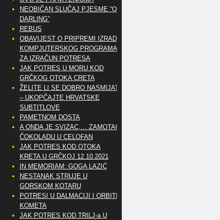
NEOBIČAN SLUČAJ PJESME “OH
DARLING”
REBUS
OBAVIJEST O PRIPREMI IZRADE
KOMPJUTERSKOG PROGRAMA
ZA IZRAČUN POTRESA
JAK POTRES U MORU KOD
GRČKOG OTOKA CRETA
ŽELITE LI SE DOBRO NASMIJATI
– UKOPČAJTE HRVATSKE
SUBTITLOVE
PAMETNOM DOSTA
A ONDA JE SVIZAC,… ZAMOTAO
ČOKOLADU U CELOFAN
JAK POTRES KOD OTOKA
KRETA U GRČKOJ 12.10.2021
IN MEMORIAM: GOGA LAZIĆ
NESTANAK STRUJE U
GORSKOM KOTARU
POTRESI U DALMACIJI I ORBITE
KOMETA
JAK POTRES KOD TRILJ-a U