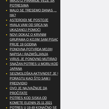
IMAJU LI PIRAMIDE VEZE SA
POTRESIMA
MALO SE TRESEMO DANAS ,..
HA?
ASTEROIDI NE POSTOJE
HVALA VAM OD SRCA NA
UKAZANOJ POMOĆI
NOVI DOKAZ O KRVNIM
GRUPAMA O KOJIM SAM PISAO
PRIJE 19 GODINA
PONOVNA POTVRDA MOJIH
NAPISA I RAZMIŠLJANJA
VIRUS JE PONOVNO MUTIRAO
SNAŽAN POTRES U MORU KOD
JAPANA
SEIZMOLOŠKA AKTIVNOST JE U
PORASTU KAO ŠTO SAM I
PREDVIDIO
OVO JE NAJVAŽNIJE DA
PROČITATE
POTRES KOD SISKA OD
KOMETE ELENIN 25.11.2021
POTRES U 19:49 KONAČNO SE