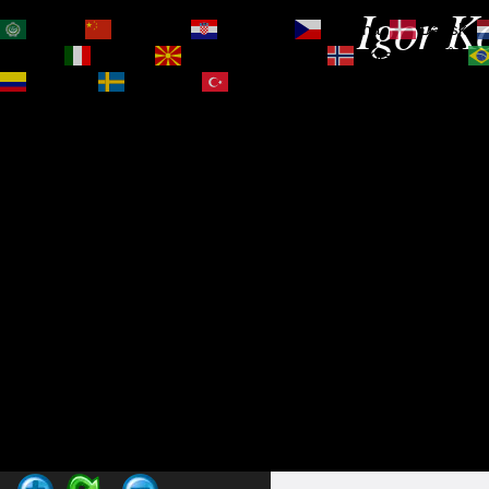
Igor Ko
العربية
简体中文
Hrvatski
Čeština‎
Dansk
Magyar
Italiano
Македонски јазик
Norsk bokmål
Español
Svenska
Türkçe