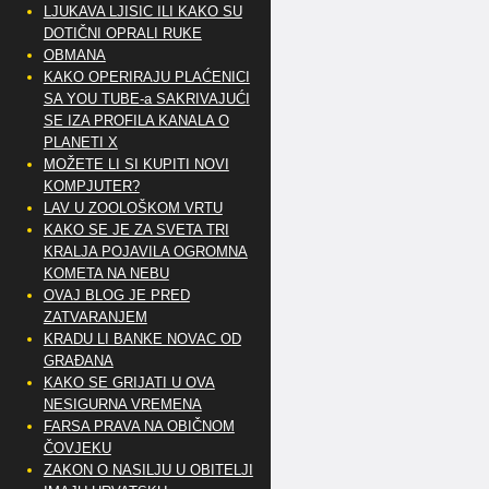
LJUKAVA LJISIC ILI KAKO SU
DOTIČNI OPRALI RUKE
OBMANA
KAKO OPERIRAJU PLAĆENICI
SA YOU TUBE-a SAKRIVAJUĆI
SE IZA PROFILA KANALA O
PLANETI X
MOŽETE LI SI KUPITI NOVI
KOMPJUTER?
LAV U ZOOLOŠKOM VRTU
KAKO SE JE ZA SVETA TRI
KRALJA POJAVILA OGROMNA
KOMETA NA NEBU
OVAJ BLOG JE PRED
ZATVARANJEM
KRADU LI BANKE NOVAC OD
GRAĐANA
KAKO SE GRIJATI U OVA
NESIGURNA VREMENA
FARSA PRAVA NA OBIČNOM
ČOVJEKU
ZAKON O NASILJU U OBITELJI