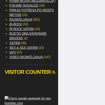
PISMA MOJIH OBOŽAVATELJA
(2)
PJESME RUGALICE
(14)
PRIKAZ POTRESA PO IKEEPS
METODI
(21)
RAZMIŠLJANJA
(551)
RI-ROCK
(53)
RI-ROCK SATIRA
(14)
RIJETKI DRAJVERI/RARE
DRIVERS
(4)
SATIRA
(36)
SEX & SEX SATIRA
(22)
UFO
(57)
VIDEO RAZMIŠLJANJA
(147)
VISITOR COUNTER