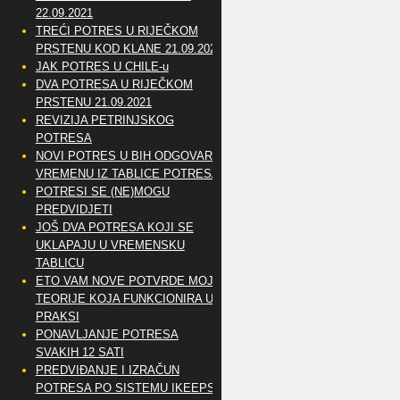
22.09.2021
TREĆI POTRES U RIJEČKOM
PRSTENU KOD KLANE 21.09.2021
JAK POTRES U CHILE-u
DVA POTRESA U RIJEČKOM
PRSTENU 21.09.2021
REVIZIJA PETRINJSKOG
POTRESA
NOVI POTRES U BIH ODGOVARA
VREMENU IZ TABLICE POTRESA
POTRESI SE (NE)MOGU
PREDVIDJETI
JOŠ DVA POTRESA KOJI SE
UKLAPAJU U VREMENSKU
TABLICU
ETO VAM NOVE POTVRDE MOJE
TEORIJE KOJA FUNKCIONIRA U
PRAKSI
PONAVLJANJE POTRESA
SVAKIH 12 SATI
PREDVIĐANJE I IZRAČUN
POTRESA PO SISTEMU IKEEPS