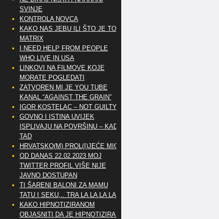
SVINJE
KONTROLA NOVCA
KAKO NAS JEBU ILI ŠTO JE TO
MATRIX
I NEED HELP FROM PEOPLE
WHO LIVE IN USA
LINKOVI NA FILMOVE KOJE
MORATE POGLEDATI
ZATVOREN MI JE YOU TUBE
KANAL “AGAINST THE GRAIN”
IGOR KOSTELAC – NOT GUILTY
GOVNO I ISTINA UVIJEK
ISPLIVAJU NA POVRŠINU – KAD
TAD
HRVATSKO(M) PROL(I)JEĆE MIG
OD DANAS 22.02.2023 MOJ
TWITTER PROFIL VIŠE NIJE
JAVNO DOSTUPAN
TI ŠARENI BALONI ZA MAMU
TATU I SEKU,.. TRA LA LA LA LA
KAKO HIPNOTIZIRANOM
OBJASNITI DA JE HIPNOTIZIRAN