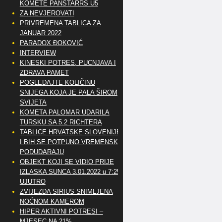
KOMETE PANSTARRS U5
ZA NEVJEROVATI
PRIVREMENA TABLICA ZA
JANUAR 2022
PARADOX ĐOKOVIĆ
INTERVIEW
KINESKI POTRES, PUCNJAVA I
ZDRAVA PAMET
POGLEDAJTE KOLIČINU
SNIJEGA KOJA JE PALA ŠIROM
SVIJETA
KOMETA PALOMAR UDARILA
TURSKU SA 5.2 RICHTERA
TABLICE HRVATSKE SLOVENIJE
I BIH SE POTPUNO VREMENSKI
PODUDARAJU
OBJEKT KOJI SE VIDIO PRIJE
IZLASKA SUNCA 3.01.2022 u 7:25
UJUTRO
ZVIJEZDA SIRIUS SNIMLJENA
NOĆNOM KAMEROM
HIPER AKTIVNI POTRESI –
MJESEC NA 21%