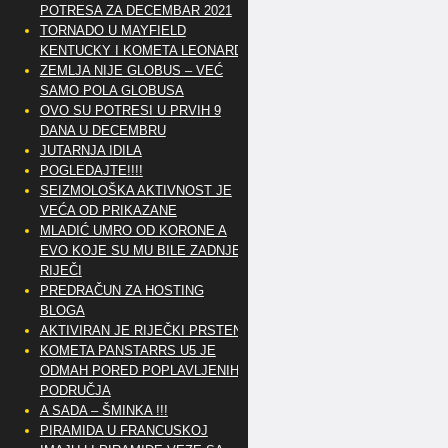
POTRESA ZA DECEMBAR 2021
TORNADO U MAYFIELD
KENTUCKY I KOMETA LEONARD
ZEMLJA NIJE GLOBUS – VEĆ
SAMO POLA GLOBUSA
OVO SU POTRESI U PRVIH 9
DANA U DECEMBRU
JUTARNJA IDILA
POGLEDAJTE!!!!
SEIZMOLOŠKA AKTIVNOST JE
VEĆA OD PRIKAZANE
MLADIĆ UMRO OD KORONE A
EVO KOJE SU MU BILE ZADNJE
RIJEČI
PREDRAČUN ZA HOSTING
BLOGA
AKTIVIRAN JE RIJEČKI PRSTEN
KOMETA PANSTARRS U5 JE
ODMAH PORED POPLAVLJENIH
PODRUČJA
A SADA – ŠMINKA !!!
PIRAMIDA U FRANCUSKOJ