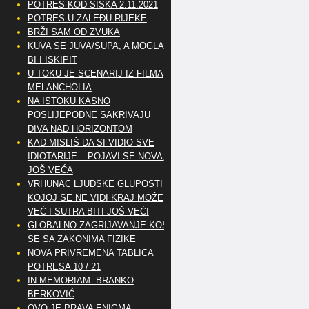
POTRES KOD SISKA 2.11.2021
POTRES U ZALEĐU RIJEKE
BRŽI SAM OD ZVUKA
KUVA SE JUVA/SUPA, A MOGLA
BI I ISKIPIT
U TOKU JE SCENARIJ IZ FILMA
MELANCHOLIA
NA ISTOKU KASNO
POSLIJEPODNE SAKRIVAJU
DIVA NAD HORIZONTOM
KAD MISLIŠ DA SI VIDIO SVE
IDIOTARIJE – POJAVI SE NOVA,..
JOŠ VEĆA
VRHUNAC LJUDSKE GLUPOSTI
KOJOJ SE NE VIDI KRAJ MOŽE
VEĆ I SUTRA BITI JOŠ VEĆI
GLOBALNO ZAGRIJAVANJE KOSI
SE SA ZAKONIMA FIZIKE
NOVA PRIVREMENA TABLICA
POTRESA 10 / 21
IN MEMORIAM: BRANKO
BERKOVIĆ
OVO JE PRAVA ENIGMA