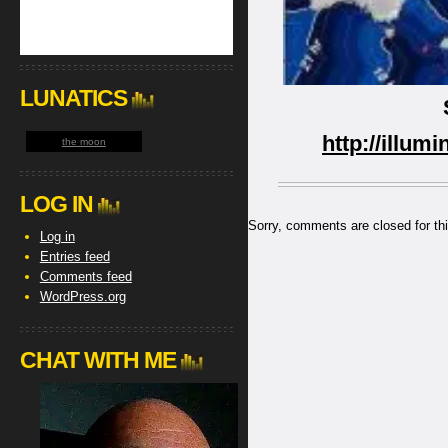
LUNATICS
http://illum
the moon
LOG IN
Sorry, comments are closed for thi
Log in
Entries feed
Comments feed
WordPress.org
CHAT WITH ME