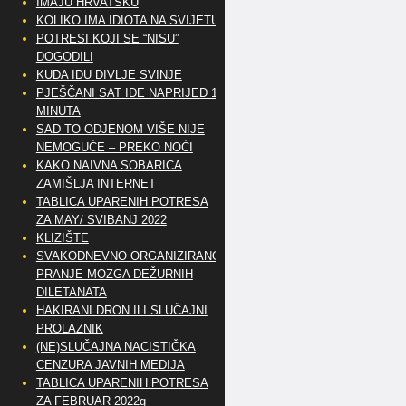
IMAJU HRVATSKU
KOLIKO IMA IDIOTA NA SVIJETU?
POTRESI KOJI SE “NISU”
DOGODILI
KUDA IDU DIVLJE SVINJE
PJEŠČANI SAT IDE NAPRIJED 10
MINUTA
SAD TO ODJENOM VIŠE NIJE
NEMOGUĆE – PREKO NOĆI
KAKO NAIVNA SOBARICA
ZAMIŠLJA INTERNET
TABLICA UPARENIH POTRESA
ZA MAY/ SVIBANJ 2022
KLIZIŠTE
SVAKODNEVNO ORGANIZIRANO
PRANJE MOZGA DEŽURNIH
DILETANATA
HAKIRANI DRON ILI SLUČAJNI
PROLAZNIK
(NE)SLUČAJNA NACISTIČKA
CENZURA JAVNIH MEDIJA
TABLICA UPARENIH POTRESA
ZA FEBRUAR 2022g