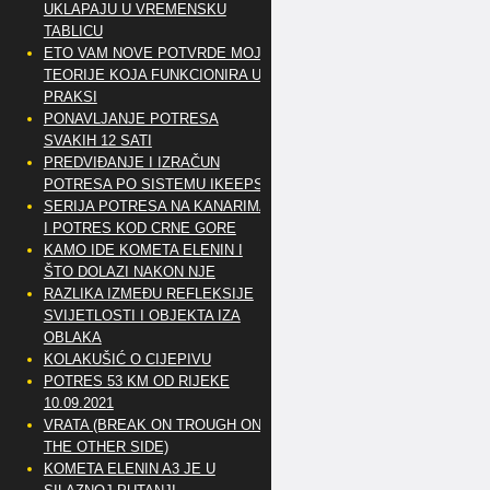
UKLAPAJU U VREMENSKU
TABLICU
ETO VAM NOVE POTVRDE MOJE
TEORIJE KOJA FUNKCIONIRA U
PRAKSI
PONAVLJANJE POTRESA
SVAKIH 12 SATI
PREDVIĐANJE I IZRAČUN
POTRESA PO SISTEMU IKEEPS
SERIJA POTRESA NA KANARIMA
I POTRES KOD CRNE GORE
KAMO IDE KOMETA ELENIN I
ŠTO DOLAZI NAKON NJE
RAZLIKA IZMEĐU REFLEKSIJE
SVIJETLOSTI I OBJEKTA IZA
OBLAKA
KOLAKUŠIĆ O CIJEPIVU
POTRES 53 KM OD RIJEKE
10.09.2021
VRATA (BREAK ON TROUGH ON
THE OTHER SIDE)
KOMETA ELENIN A3 JE U