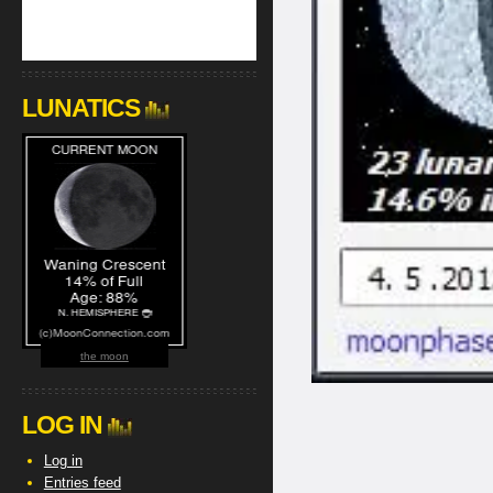
LUNATICS
the moon
LOG IN
Log in
Entries feed