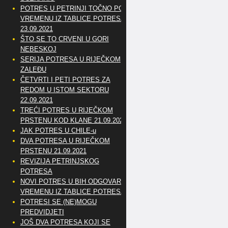
POTRES U PETRINJI TOČNO PO
VREMENU IZ TABLICE POTRESA
23.09.2021
ŠTO SE TO CRVENI U GORI
NEBESKOJ
SERIJA POTRESA U RIJEČKOM
ZALEĐU
ČETVRTI I PETI POTRES ZA
REDOM U ISTOM SEKTORU
22.09.2021
TREĆI POTRES U RIJEČKOM
PRSTENU KOD KLANE 21.09.2021
JAK POTRES U CHILE-u
DVA POTRESA U RIJEČKOM
PRSTENU 21.09.2021
REVIZIJA PETRINJSKOG
POTRESA
NOVI POTRES U BIH ODGOVARA
VREMENU IZ TABLICE POTRESA
POTRESI SE (NE)MOGU
PREDVIDJETI
JOŠ DVA POTRESA KOJI SE