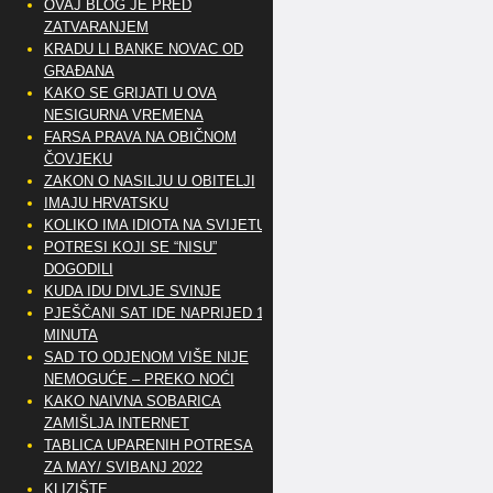
OVAJ BLOG JE PRED
ZATVARANJEM
KRADU LI BANKE NOVAC OD
GRAĐANA
KAKO SE GRIJATI U OVA
NESIGURNA VREMENA
FARSA PRAVA NA OBIČNOM
ČOVJEKU
ZAKON O NASILJU U OBITELJI
IMAJU HRVATSKU
KOLIKO IMA IDIOTA NA SVIJETU?
POTRESI KOJI SE “NISU”
DOGODILI
KUDA IDU DIVLJE SVINJE
PJEŠČANI SAT IDE NAPRIJED 10
MINUTA
SAD TO ODJENOM VIŠE NIJE
NEMOGUĆE – PREKO NOĆI
KAKO NAIVNA SOBARICA
ZAMIŠLJA INTERNET
TABLICA UPARENIH POTRESA
ZA MAY/ SVIBANJ 2022
KLIZIŠTE