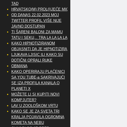
TAD
HRVATSKO(M) PROL(I)JEĆE MIG
OD DANAS 22.02.2023 MOJ
TWITTER PROFIL VIŠE NIJE
JAVNO DOSTUPAN
TI ŠARENI BALONI ZA MAMU
TATU I SEKU,.. TRA LA LA LA LA
KAKO HIPNOTIZIRANOM
OBJASNITI DA JE HIPNOTIZIRAN
LJUKAVA LJISIC ILI KAKO SU
DOTIČNI OPRALI RUKE
OBMANA
KAKO OPERIRAJU PLAĆENICI
SA YOU TUBE-a SAKRIVAJUĆI
SE IZA PROFILA KANALA O
PLANETI X
MOŽETE LI SI KUPITI NOVI
KOMPJUTER?
LAV U ZOOLOŠKOM VRTU
KAKO SE JE ZA SVETA TRI
KRALJA POJAVILA OGROMNA
KOMETA NA NEBU