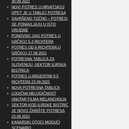
30.09.2021
NOVI POTRES U HRVATSKOJ
OPET JE U TABLICI POTRESA
SAVRŠENO TOČNO – POTRESI
SE PONAVLJAJU U ISTO
VRIJEME
PONOVNO JAKI POTRES U
GRČKOJ 5.3 RICHTERA
POTRES OD 6 RICHTERA U
GRČKOJ 27.08.2021
POTRESNA TABLICA ZA
SLOVENIJU -SEKTOR ILIRSKA
BISTRICA
POTRES U ARGENTINI 9,5
RICHTERA 23.09.2021
NOVA POTRESNA TABLICA
LOGIČNA NELOGIČNOST
UNUTAR FILMA MELANCHOLIA
SEKTOR KOD ILIRSKE BISTRICE
JE NOVO ŽARIŠTE POTRESA
23.09.2021
KANARSKI OTOCI MOGUĆI
SCENARIO