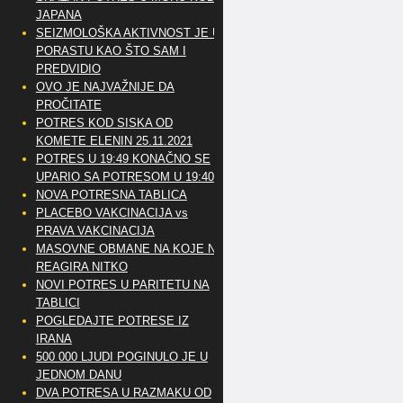
JAPANA
SEIZMOLOŠKA AKTIVNOST JE U
PORASTU KAO ŠTO SAM I
PREDVIDIO
OVO JE NAJVAŽNIJE DA
PROČITATE
POTRES KOD SISKA OD
KOMETE ELENIN 25.11.2021
POTRES U 19:49 KONAČNO SE
UPARIO SA POTRESOM U 19:40
NOVA POTRESNA TABLICA
PLACEBO VAKCINACIJA vs
PRAVA VAKCINACIJA
MASOVNE OBMANE NA KOJE NE
REAGIRA NITKO
NOVI POTRES U PARITETU NA
TABLICI
POGLEDAJTE POTRESE IZ
IRANA
500 000 LJUDI POGINULO JE U
JEDNOM DANU
DVA POTRESA U RAZMAKU OD