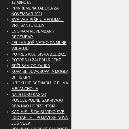
12 MINUTA
PRIVREMENA TABLICA ZA
NOVEMBAR 2021
SVE VAM PIŠE U MEDIJMA –
VRH SANTE LEDA
EVO VAM NOVEMBAR I
DECEMBAR
JEL IMA JOŠ NETKO DA MI NE
VJERUJE
POTRES KOD SISKA 2.11.2021
POTRES U ZALEĐU RIJEKE
BRŽI SAM OD ZVUKA
KUVA SE JUVA/SUPA, A MOGLA
BI I ISKIPIT
U TOKU JE SCENARIJ IZ FILMA
MELANCHOLIA
NA ISTOKU KASNO
POSLIJEPODNE SAKRIVAJU
DIVA NAD HORIZONTOM
KAD MISLIŠ DA SI VIDIO SVE
IDIOTARIJE – POJAVI SE NOVA,..
JOŠ VEĆA