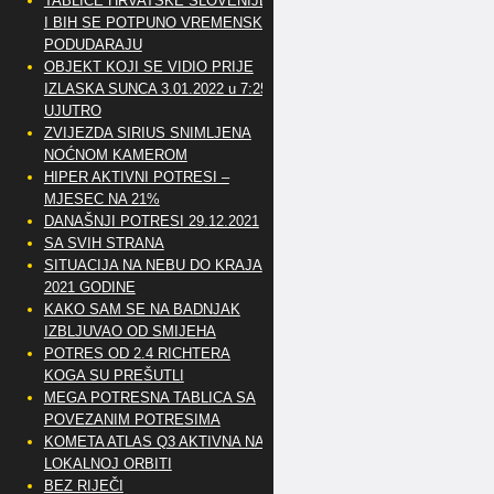
TABLICE HRVATSKE SLOVENIJE
I BIH SE POTPUNO VREMENSKI
PODUDARAJU
OBJEKT KOJI SE VIDIO PRIJE
IZLASKA SUNCA 3.01.2022 u 7:25
UJUTRO
ZVIJEZDA SIRIUS SNIMLJENA
NOĆNOM KAMEROM
HIPER AKTIVNI POTRESI –
MJESEC NA 21%
DANAŠNJI POTRESI 29.12.2021
SA SVIH STRANA
SITUACIJA NA NEBU DO KRAJA
2021 GODINE
KAKO SAM SE NA BADNJAK
IZBLJUVAO OD SMIJEHA
POTRES OD 2.4 RICHTERA
KOGA SU PREŠUTLI
MEGA POTRESNA TABLICA SA
POVEZANIM POTRESIMA
KOMETA ATLAS Q3 AKTIVNA NA
LOKALNOJ ORBITI
BEZ RIJEČI