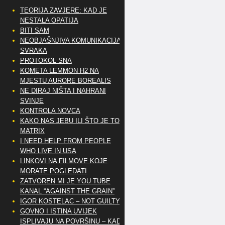
TEORIJA ZAVJERE: KAD JE
NESTALA OPATIJA
BITI SAM
NEOBJAŠNJIVA KOMUNIKACIJA
SVRAKA
PROTOKOL SNA
KOMETA LEMMON H2 NA
MJESTU AURORE BOREALIS
NE DIRAJ NIŠTA I NAHRANI
SVINJE
KONTROLA NOVCA
KAKO NAS JEBU ILI ŠTO JE TO
MATRIX
I NEED HELP FROM PEOPLE
WHO LIVE IN USA
LINKOVI NA FILMOVE KOJE
MORATE POGLEDATI
ZATVOREN MI JE YOU TUBE
KANAL “AGAINST THE GRAIN”
IGOR KOSTELAC – NOT GUILTY
GOVNO I ISTINA UVIJEK
ISPLIVAJU NA POVRŠINU – KAD