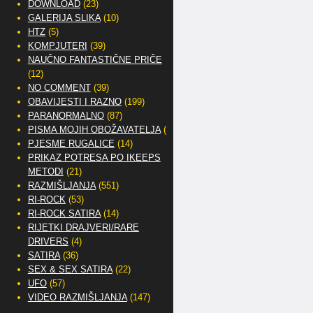
DOWNLOAD
(23)
GALERIJA SLIKA
(10)
HTZ
(5)
KOMPJUTERI
(39)
NAUČNO FANTASTIČNE PRIČE
(12)
NO COMMENT
(39)
OBAVIJESTI I RAZNO
(199)
PARANORMALNO
(87)
PISMA MOJIH OBOŽAVATELJA
(2)
PJESME RUGALICE
(14)
PRIKAZ POTRESA PO IKEEPS
METODI
(21)
RAZMIŠLJANJA
(551)
RI-ROCK
(53)
RI-ROCK SATIRA
(14)
RIJETKI DRAJVERI/RARE
DRIVERS
(4)
SATIRA
(36)
SEX & SEX SATIRA
(22)
UFO
(57)
VIDEO RAZMIŠLJANJA
(147)