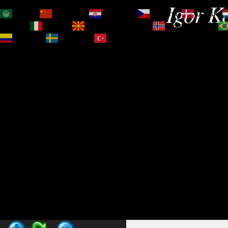
Igor Ko
العربية
简体中文
Hrvatski
Čeština‎
Dansk
Magyar
Italiano
Македонски јазик
Norsk bokmål
Español
Svenska
Türkçe