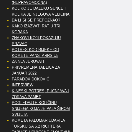
(NEPRAVOMOĆNA)
KOLIKO JE DALEKO SUNCE I
KOLIKA JE NJEGOVA VELIČINA
DA LI SI SE PREPOZNAO?
KAKO IZAZVATI RAT U TRI
KORAKA
ZNAKOVI KOJI POKAZUJU
PRAVAC
POTRES KOD RIJEKE OD
KOMETE PANSTARRS U5
ZA NEVJEROVATI
PRIVREMENA TABLICA ZA
JANUAR 2022
PARADOX ĐOKOVIĆ
INTERVIEW
KINESKI POTRES, PUCNJAVA I
ZDRAVA PAMET
POGLEDAJTE KOLIČINU
SNIJEGA KOJA JE PALA ŠIROM
SVIJETA
KOMETA PALOMAR UDARILA
TURSKU SA 5.2 RICHTERA