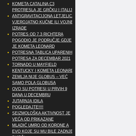
KOMETA CATALINA C3
PROTRESLA JE GRČKU I ITALIJU
ANTIGRAVITACIJONA LETJELICA
VJEROJATNO KUĆNE ILI VOJNE
IZRADE
POTRES OD 7.3 RICHTERA
POGODIO JE PODRUČJE GDJE
JE KOMETA LEONARD
POTRESNA TABLICA UPARENIH
POTRESA ZA DECEMBAR 2021
TORNADO U MAYFIELD
KENTUCKY I KOMETA LEONARD
ZEMLJA NIJE GLOBUS – VEĆ
SAMO POLA GLOBUSA
OVO SU POTRESI U PRVIH 9
DANA U DECEMBRU
JUTARNJA IDILA
POGLEDAJTE!!!!
SEIZMOLOŠKA AKTIVNOST JE
VEĆA OD PRIKAZANE
MLADIĆ UMRO OD KORONE A
EVO KOJE SU MU BILE ZADNJE