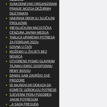
SVAKODNEVNO ORGANIZIRANO
PRANJE MOZGA DEŽURNIH
DILETANATA
HAKIRANI DRON ILI SLUČAJNI
PROLAZNIK
(NE)SLUČAJNA NACISTIČKA
CENZURA JAVNIH MEDIJA
TABLICA UPARENIH POTRESA
ZA FEBRUAR 2022g
GOVNA U ČAŠI
MOŽEMO LI ŽIVJETI BEZ
NOVACA
OTVORENO PISMO GLAVNOM
TAJNIKU EMSC GOSPODINU
REMY BOSSU
DANAS SAM ZAVRŠIO SVE
PROZORE
55 NAJNOVIJIH DOKAZA DA
KOMETE UZROKUJU POTRESE
SJEVERNI PERU POGOĐEN
JAKIM POTRESOM
..A SADA PRESUDA