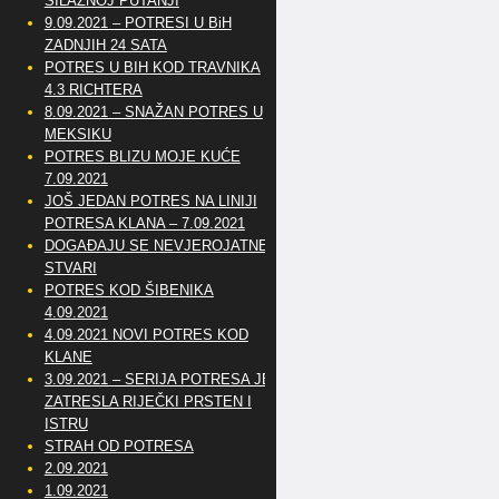
SILAZNOJ PUTANJI
9.09.2021 – POTRESI U BiH
ZADNJIH 24 SATA
POTRES U BIH KOD TRAVNIKA
4.3 RICHTERA
8.09.2021 – SNAŽAN POTRES U
MEKSIKU
POTRES BLIZU MOJE KUĆE
7.09.2021
JOŠ JEDAN POTRES NA LINIJI
POTRESA KLANA – 7.09.2021
DOGAĐAJU SE NEVJEROJATNE
STVARI
POTRES KOD ŠIBENIKA
4.09.2021
4.09.2021 NOVI POTRES KOD
KLANE
3.09.2021 – SERIJA POTRESA JE
ZATRESLA RIJEČKI PRSTEN I
ISTRU
STRAH OD POTRESA
2.09.2021
1.09.2021