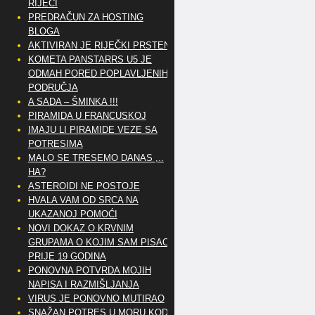
RIJEČI
PREDRAČUN ZA HOSTING
BLOGA
AKTIVIRAN JE RIJEČKI PRSTEN
KOMETA PANSTARRS U5 JE
ODMAH PORED POPLAVLJENIH
PODRUČJA
A SADA – ŠMINKA !!!
PIRAMIDA U FRANCUSKOJ
IMAJU LI PIRAMIDE VEZE SA
POTRESIMA
MALO SE TRESEMO DANAS ,..
HA?
ASTEROIDI NE POSTOJE
HVALA VAM OD SRCA NA
UKAZANOJ POMOĆI
NOVI DOKAZ O KRVNIM
GRUPAMA O KOJIM SAM PISAO
PRIJE 19 GODINA
PONOVNA POTVRDA MOJIH
NAPISA I RAZMIŠLJANJA
VIRUS JE PONOVNO MUTIRAO
SNAŽAN POTRES U MORU KOD