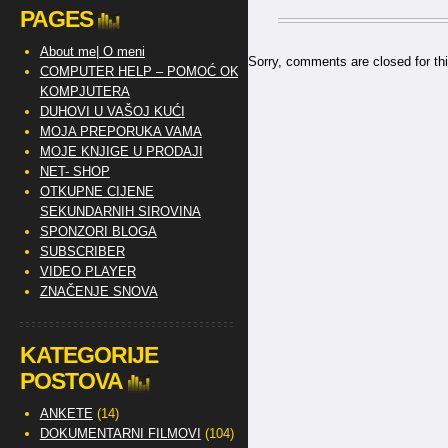
PAGES
About me| O meni
Sorry, comments are closed for thi
COMPUTER HELP – POMOĆ OKO
KOMPJUTERA
DUHOVI U VAŠOJ KUĆI
MOJA PREPORUKA VAMA
MOJE KNJIGE U PRODAJI
NET- SHOP
OTKUPNE CIJENE
SEKUNDARNIH SIROVINA
SPONZORI BLOGA
SUBSCRIBER
VIDEO PLAYER
ZNAČENJE SNOVA
KATEGORIJE
POSTOVA
ANKETE
(14)
DOKUMENTARNI FILMOVI
(104)