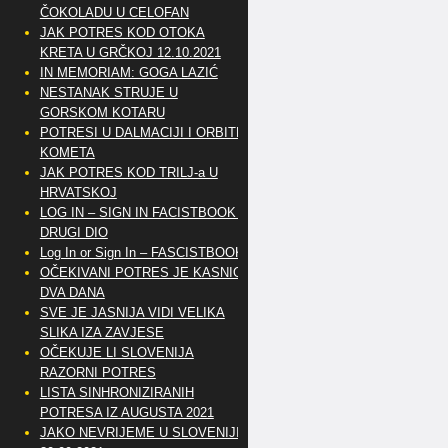
ČOKOLADU U CELOFAN
JAK POTRES KOD OTOKA
KRETA U GRČKOJ 12.10.2021
IN MEMORIAM: GOGA LAZIĆ
NESTANAK STRUJE U
GORSKOM KOTARU
POTRESI U DALMACIJI I ORBITE
KOMETA
JAK POTRES KOD TRILJ-a U
HRVATSKOJ
LOG IN – SIGN IN FACISTBOOK –
DRUGI DIO
Log In or Sign In – FASCISTBOOK
OČEKIVANI POTRES JE KASNIO
DVA DANA
SVE JE JASNIJA VIDI VELIKA
SLIKA IZA ZAVJESE
OČEKUJE LI SLOVENIJA
RAZORNI POTRES
LISTA SINHRONIZIRANIH
POTRESA IZ AUGUSTA 2021
JAKO NEVRIJEME U SLOVENIJI