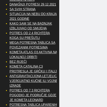
DANAŠNJI POTRESI 29.12.2021
SA SVIH STRANA
SITUACIJA NA NEBU DO KRAJA
2021 GODINE
KAKO SAM SE NA BADNJAK
IZBLJUVAO OD SMIJEHA
POTRES OD 2.4 RICHTERA
KOGA SU PREŠUTLI
MEGA POTRESNA TABLICA SA
POVEZANIM POTRESIMA
KOMETA ATLAS Q3 AKTIVNA NA
LOKALNOJ ORBITI
BEZ RIJEČI
KOMETA CATALINA C3
PROTRESLA JE GRČKU I ITALIJU
ANTIGRAVITACIJONA LETJELICA
VJEROJATNO KUĆNE ILI VOJNE
IZRADE
POTRES OD 7.3 RICHTERA
POGODIO JE PODRUČJE GDJE
JE KOMETA LEONARD
POTRESNA TABLICA UPARENIH