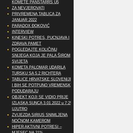
KOMETE PANSTARRS U5
ZA NEVJEROVATI
PRIVREMENA TABLICA ZA
JANUAR 2022
PARADOX ĐOKOVIĆ
INTERVIEW
KINESKI POTRES, PUCNJAVA I
ZDRAVA PAMET
POGLEDAJTE KOLIČINU
SNIJEGA KOJA JE PALA ŠIROM
SVIJETA
KOMETA PALOMAR UDARILA
TURSKU SA 5.2 RICHTERA
TABLICE HRVATSKE SLOVENIJE
I BIH SE POTPUNO VREMENSKI
PODUDARAJU
OBJEKT KOJI SE VIDIO PRIJE
IZLASKA SUNCA 3.01.2022 u 7:25
UJUTRO
ZVIJEZDA SIRIUS SNIMLJENA
NOĆNOM KAMEROM
HIPER AKTIVNI POTRESI –
MJESEC NA 21%