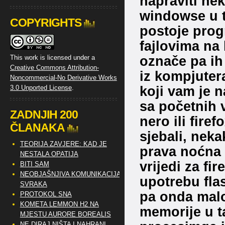
napraviti nek
windowse u ta
COPYRIGHTS
postoje prog
fajlovima na
označe pa ih
This work is licensed under a
Creative Commons Attribution-
iz kompjuter
Noncommercial-No Derivative Works
koji vam je n
3.0 Unported License
.
sa početnih v
ZADNJIH 200
nero ili firef
ČLANAKA
sjebali, nek
TEORIJA ZAVJERE: KAD JE
prava noćna 
NESTALA OPATIJA
vrijedi za fi
BITI SAM
NEOBJAŠNJIVA KOMUNIKACIJA
upotrebu flas
SVRAKA
pa onda malo
PROTOKOL SNA
KOMETA LEMMON H2 NA
memorije u t
MJESTU AURORE BOREALIS
NE DIRAJ NIŠTA I NAHRANI