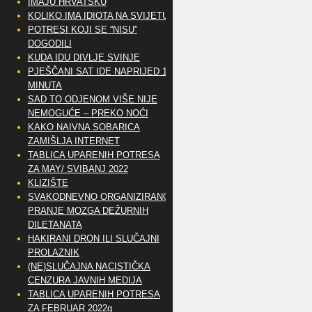
IMAJU HRVATSKU
KOLIKO IMA IDIOTA NA SVIJETU?
POTRESI KOJI SE “NISU”
DOGODILI
KUDA IDU DIVLJE SVINJE
PJEŠČANI SAT IDE NAPRIJED 10
MINUTA
SAD TO ODJENOM VIŠE NIJE
NEMOGUĆE – PREKO NOĆI
KAKO NAIVNA SOBARICA
ZAMIŠLJA INTERNET
TABLICA UPARENIH POTRESA
ZA MAY/ SVIBANJ 2022
KLIZIŠTE
SVAKODNEVNO ORGANIZIRANO
PRANJE MOZGA DEŽURNIH
DILETANATA
HAKIRANI DRON ILI SLUČAJNI
PROLAZNIK
(NE)SLUČAJNA NACISTIČKA
CENZURA JAVNIH MEDIJA
TABLICA UPARENIH POTRESA
ZA FEBRUAR 2022g