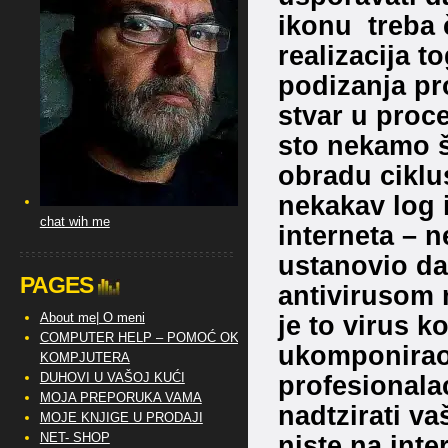
ikonu treba č
realizacija 
podizanja pr
stvar u proc
sto nekamo š
obradu ciklu
nekakav log 
chat wih me
interneta – 
ustanovio da
PAGES
antivirusom 
About me| O meni
je to virus k
COMPUTER HELP – POMOĆ OKO
ukomponirao
KOMPJUTERA
DUHOVI U VAŠOJ KUĆI
profesionala
MOJA PREPORUKA VAMA
nadtzirati va
MOJE KNJIGE U PRODAJI
NET- SHOP
niste na int