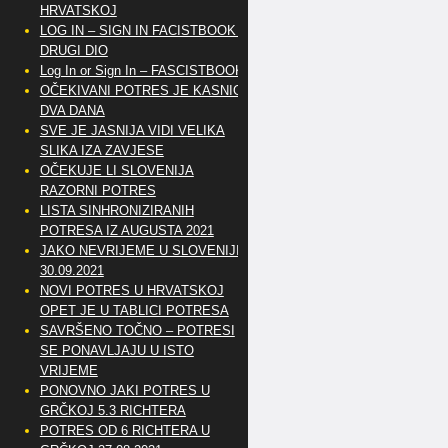
HRVATSKOJ
LOG IN – SIGN IN FACISTBOOK –
DRUGI DIO
Log In or Sign In – FASCISTBOOK
OČEKIVANI POTRES JE KASNIO
DVA DANA
SVE JE JASNIJA VIDI VELIKA
SLIKA IZA ZAVJESE
OČEKUJE LI SLOVENIJA
RAZORNI POTRES
LISTA SINHRONIZIRANIH
POTRESA IZ AUGUSTA 2021
JAKO NEVRIJEME U SLOVENIJI
30.09.2021
NOVI POTRES U HRVATSKOJ
OPET JE U TABLICI POTRESA
SAVRŠENO TOČNO – POTRESI
SE PONAVLJAJU U ISTO
VRIJEME
PONOVNO JAKI POTRES U
GRČKOJ 5.3 RICHTERA
POTRES OD 6 RICHTERA U