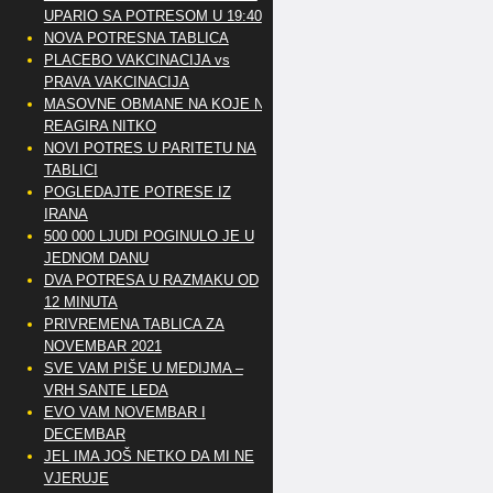
UPARIO SA POTRESOM U 19:40
NOVA POTRESNA TABLICA
PLACEBO VAKCINACIJA vs
PRAVA VAKCINACIJA
MASOVNE OBMANE NA KOJE NE
REAGIRA NITKO
NOVI POTRES U PARITETU NA
TABLICI
POGLEDAJTE POTRESE IZ
IRANA
500 000 LJUDI POGINULO JE U
JEDNOM DANU
DVA POTRESA U RAZMAKU OD
12 MINUTA
PRIVREMENA TABLICA ZA
NOVEMBAR 2021
SVE VAM PIŠE U MEDIJMA –
VRH SANTE LEDA
EVO VAM NOVEMBAR I
DECEMBAR
JEL IMA JOŠ NETKO DA MI NE
VJERUJE