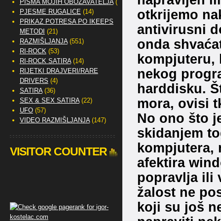
PISMA MOJIH OBOŽAVATELJA
(2)
otkrijemo na
PJESME RUGALICE
(14)
PRIKAZ POTRESA PO IKEEPS
antivirusni do
METODI
(21)
onda shvaćat
RAZMIŠLJANJA
(551)
RI-ROCK
(53)
kompjuteru, 
RI-ROCK SATIRA
(14)
nekog progra
RIJETKI DRAJVERI/RARE
DRIVERS
(4)
harddisku. Št
SATIRA
(36)
mora, ovisi tk
SEX & SEX SATIRA
(22)
UFO
(57)
No ono što j
VIDEO RAZMIŠLJANJA
(147)
skidanjem to
kompjutera, n
VISITOR COUNTER
afektira wind
popravlja ili
žalost ne pos
koji su još 