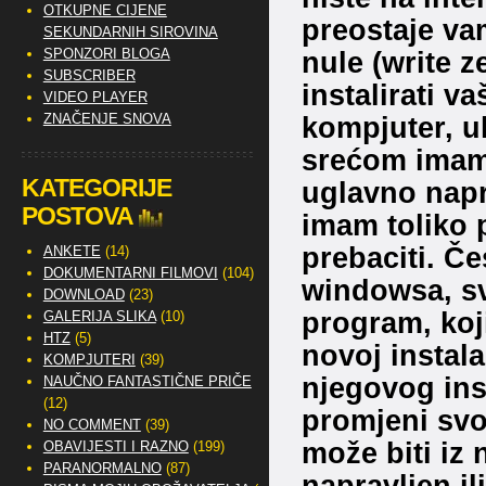
OTKUPNE CIJENE
preostaje va
SEKUNDARNIH SIROVINA
SPONZORI BLOGA
nule (write z
SUBSCRIBER
instalirati v
VIDEO PLAYER
ZNAČENJE SNOVA
kompjuter, uk
srećom imam 
KATEGORIJE
uglavno nap
POSTOVA
imam toliko 
prebaciti. Če
ANKETE
(14)
DOKUMENTARNI FILMOVI
(104)
windowsa, sv
DOWNLOAD
(23)
program, koj
GALERIJA SLIKA
(10)
HTZ
(5)
novoj instala
KOMPJUTERI
(39)
njegovog ins
NAUČNO FANTASTIČNE PRIČE
(12)
promjeni svo
NO COMMENT
(39)
može biti iz 
OBAVIJESTI I RAZNO
(199)
PARANORMALNO
(87)
napravljen il