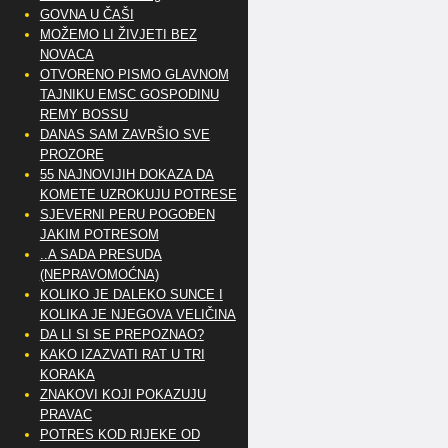
GOVNA U ČAŠI
MOŽEMO LI ŽIVJETI BEZ
NOVACA
OTVORENO PISMO GLAVNOM
TAJNIKU EMSC GOSPODINU
REMY BOSSU
DANAS SAM ZAVRŠIO SVE
PROZORE
55 NAJNOVIJIH DOKAZA DA
KOMETE UZROKUJU POTRESE
SJEVERNI PERU POGOĐEN
JAKIM POTRESOM
..A SADA PRESUDA
(NEPRAVOMOĆNA)
KOLIKO JE DALEKO SUNCE I
KOLIKA JE NJEGOVA VELIČINA
DA LI SI SE PREPOZNAO?
KAKO IZAZVATI RAT U TRI
KORAKA
ZNAKOVI KOJI POKAZUJU
PRAVAC
POTRES KOD RIJEKE OD