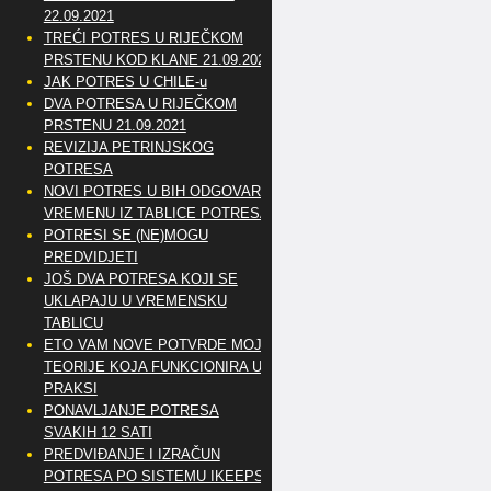
22.09.2021
TREĆI POTRES U RIJEČKOM
PRSTENU KOD KLANE 21.09.2021
JAK POTRES U CHILE-u
DVA POTRESA U RIJEČKOM
PRSTENU 21.09.2021
REVIZIJA PETRINJSKOG
POTRESA
NOVI POTRES U BIH ODGOVARA
VREMENU IZ TABLICE POTRESA
POTRESI SE (NE)MOGU
PREDVIDJETI
JOŠ DVA POTRESA KOJI SE
UKLAPAJU U VREMENSKU
TABLICU
ETO VAM NOVE POTVRDE MOJE
TEORIJE KOJA FUNKCIONIRA U
PRAKSI
PONAVLJANJE POTRESA
SVAKIH 12 SATI
PREDVIĐANJE I IZRAČUN
POTRESA PO SISTEMU IKEEPS