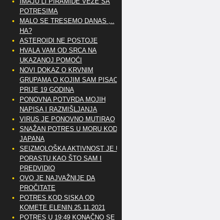
IMAJU LI PIRAMIDE VEZE SA
POTRESIMA
MALO SE TRESEMO DANAS ,..
HA?
ASTEROIDI NE POSTOJE
HVALA VAM OD SRCA NA
UKAZANOJ POMOĆI
NOVI DOKAZ O KRVNIM
GRUPAMA O KOJIM SAM PISAO
PRIJE 19 GODINA
PONOVNA POTVRDA MOJIH
NAPISA I RAZMIŠLJANJA
VIRUS JE PONOVNO MUTIRAO
SNAŽAN POTRES U MORU KOD
JAPANA
SEIZMOLOŠKA AKTIVNOST JE U
PORASTU KAO ŠTO SAM I
PREDVIDIO
OVO JE NAJVAŽNIJE DA
PROČITATE
POTRES KOD SISKA OD
KOMETE ELENIN 25.11.2021
POTRES U 19:49 KONAČNO SE