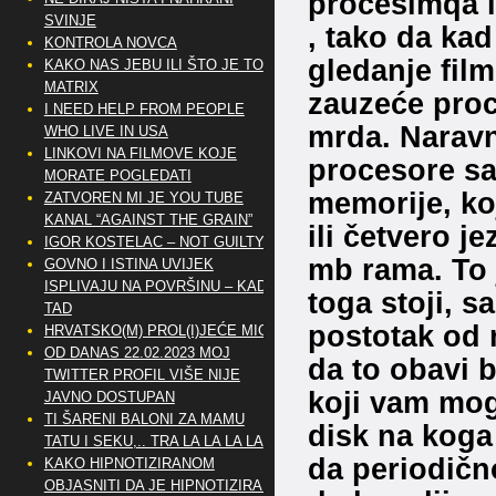
procesimqa i
SVINJE
, tako da kad
KONTROLA NOVCA
gledanje film
KAKO NAS JEBU ILI ŠTO JE TO
MATRIX
zauzeće proc
I NEED HELP FROM PEOPLE
mrda. Naravn
WHO LIVE IN USA
LINKOVI NA FILMOVE KOJE
procesore sa
MORATE POGLEDATI
memorije, ko
ZATVOREN MI JE YOU TUBE
KANAL “AGAINST THE GRAIN”
ili četvero j
IGOR KOSTELAC – NOT GUILTY
mb rama. To 
GOVNO I ISTINA UVIJEK
ISPLIVAJU NA POVRŠINU – KAD
toga stoji, s
TAD
postotak od 
HRVATSKO(M) PROL(I)JEĆE MIG
OD DANAS 22.02.2023 MOJ
da to obavi 
TWITTER PROFIL VIŠE NIJE
koji vam mog
JAVNO DOSTUPAN
TI ŠARENI BALONI ZA MAMU
disk na koga 
TATU I SEKU,.. TRA LA LA LA LA
da periodičn
KAKO HIPNOTIZIRANOM
OBJASNITI DA JE HIPNOTIZIRAN