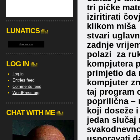
tri pičke ma
iziritirati čo
klikom miša i
LUNATICS
stvari uglav
zadnje vrije
the moon
polazi za ru
kompjutera p
LOG IN
primjetio da 
Log in
kompjuter zn
Entries feed
Comments feed
taj program 
WordPress.org
poprilična – 
koji doseže i
CHAT WITH ME
jedan slučaj
svakodnevno 
usporavati d