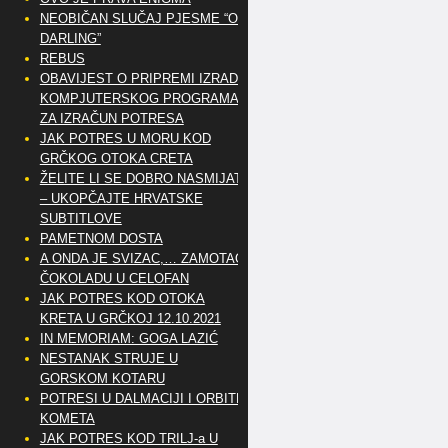
NEOBIČAN SLUČAJ PJESME “OH
DARLING”
REBUS
OBAVIJEST O PRIPREMI IZRADE
KOMPJUTERSKOG PROGRAMA
ZA IZRAČUN POTRESA
JAK POTRES U MORU KOD
GRČKOG OTOKA CRETA
ŽELITE LI SE DOBRO NASMIJATI
– UKOPČAJTE HRVATSKE
SUBTITLOVE
PAMETNOM DOSTA
A ONDA JE SVIZAC,… ZAMOTAO
ČOKOLADU U CELOFAN
JAK POTRES KOD OTOKA
KRETA U GRČKOJ 12.10.2021
IN MEMORIAM: GOGA LAZIĆ
NESTANAK STRUJE U
GORSKOM KOTARU
POTRESI U DALMACIJI I ORBITE
KOMETA
JAK POTRES KOD TRILJ-a U