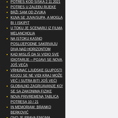
POTRES KOD SISKA 2.11.2021
POTRES U ZALEĐU RIJEKE
BRŽI SAM OD ZVUKA
KUVA SE JUVA/SUPA, A MOGLA
BI I ISKIPIT
U TOKU JE SCENARIJ IZ FILMA
MELANCHOLIA
NA ISTOKU KASNO
POSLIJEPODNE SAKRIVAJU
DIVA NAD HORIZONTOM
KAD MISLIŠ DA SI VIDIO SVE
IDIOTARIJE – POJAVI SE NOVA,..
JOŠ VEĆA
VRHUNAC LJUDSKE GLUPOSTI
KOJOJ SE NE VIDI KRAJ MOŽE
VEĆ I SUTRA BITI JOŠ VEĆI
GLOBALNO ZAGRIJAVANJE KOSI
SE SA ZAKONIMA FIZIKE
NOVA PRIVREMENA TABLICA
POTRESA 10 / 21
IN MEMORIAM: BRANKO
BERKOVIĆ
OVO JE PRAVA ENIGMA