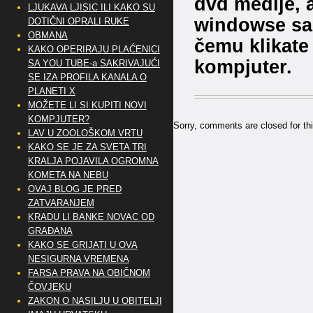
dvd medije, 
LJUKAVA LJISIC ILI KAKO SU
windowse sa 
DOTIČNI OPRALI RUKE
OBMANA
čemu klikate 
KAKO OPERIRAJU PLAĆENICI
kompjuter.
SA YOU TUBE-a SAKRIVAJUĆI
SE IZA PROFILA KANALA O
PLANETI X
MOŽETE LI SI KUPITI NOVI
KOMPJUTER?
Sorry, comments are closed for thi
LAV U ZOOLOŠKOM VRTU
KAKO SE JE ZA SVETA TRI
KRALJA POJAVILA OGROMNA
KOMETA NA NEBU
OVAJ BLOG JE PRED
ZATVARANJEM
KRADU LI BANKE NOVAC OD
GRAĐANA
KAKO SE GRIJATI U OVA
NESIGURNA VREMENA
FARSA PRAVA NA OBIČNOM
ČOVJEKU
ZAKON O NASILJU U OBITELJI