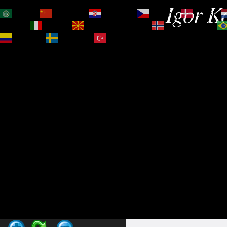
Igor Ko
العربية
简体中文
Hrvatski
Čeština‎
Dansk
Magyar
Italiano
Македонски јазик
Norsk bokmål
Español
Svenska
Türkçe