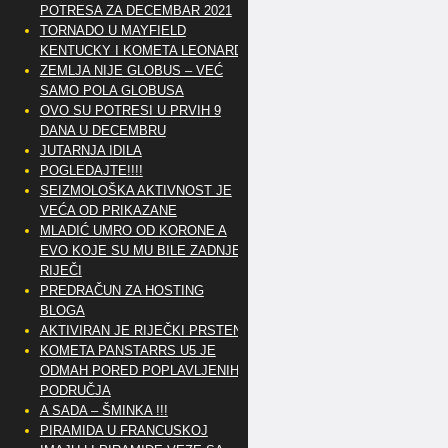
POTRESA ZA DECEMBAR 2021
TORNADO U MAYFIELD
KENTUCKY I KOMETA LEONARD
ZEMLJA NIJE GLOBUS – VEĆ
SAMO POLA GLOBUSA
OVO SU POTRESI U PRVIH 9
DANA U DECEMBRU
JUTARNJA IDILA
POGLEDAJTE!!!!
SEIZMOLOŠKA AKTIVNOST JE
VEĆA OD PRIKAZANE
MLADIĆ UMRO OD KORONE A
EVO KOJE SU MU BILE ZADNJE
RIJEČI
PREDRAČUN ZA HOSTING
BLOGA
AKTIVIRAN JE RIJEČKI PRSTEN
KOMETA PANSTARRS U5 JE
ODMAH PORED POPLAVLJENIH
PODRUČJA
A SADA – ŠMINKA !!!
PIRAMIDA U FRANCUSKOJ