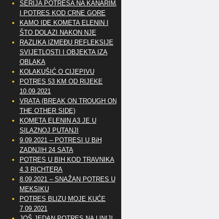
SERIJA POTRESA NA KANARIMA
I POTRES KOD CRNE GORE
KAMO IDE KOMETA ELENIN I
ŠTO DOLAZI NAKON NJE
RAZLIKA IZMEĐU REFLEKSIJE
SVIJETLOSTI I OBJEKTA IZA
OBLAKA
KOLAKUŠIĆ O CIJEPIVU
POTRES 53 KM OD RIJEKE
10.09.2021
VRATA (BREAK ON TROUGH ON
THE OTHER SIDE)
KOMETA ELENIN A3 JE U
SILAZNOJ PUTANJI
9.09.2021 – POTRESI U BiH
ZADNJIH 24 SATA
POTRES U BIH KOD TRAVNIKA
4.3 RICHTERA
8.09.2021 – SNAŽAN POTRES U
MEKSIKU
POTRES BLIZU MOJE KUĆE
7.09.2021
JOŠ JEDAN POTRES NA LINIJI