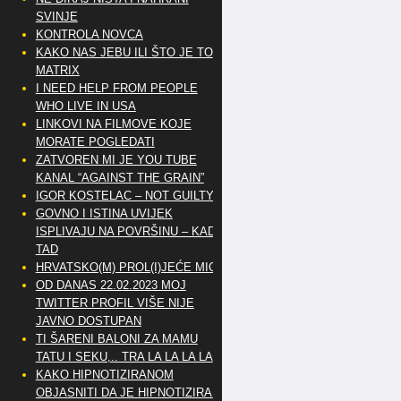
SVINJE
KONTROLA NOVCA
KAKO NAS JEBU ILI ŠTO JE TO
MATRIX
I NEED HELP FROM PEOPLE
WHO LIVE IN USA
LINKOVI NA FILMOVE KOJE
MORATE POGLEDATI
ZATVOREN MI JE YOU TUBE
KANAL “AGAINST THE GRAIN”
IGOR KOSTELAC – NOT GUILTY
GOVNO I ISTINA UVIJEK
ISPLIVAJU NA POVRŠINU – KAD
TAD
HRVATSKO(M) PROL(I)JEĆE MIG
OD DANAS 22.02.2023 MOJ
TWITTER PROFIL VIŠE NIJE
JAVNO DOSTUPAN
TI ŠARENI BALONI ZA MAMU
TATU I SEKU,.. TRA LA LA LA LA
KAKO HIPNOTIZIRANOM
OBJASNITI DA JE HIPNOTIZIRAN