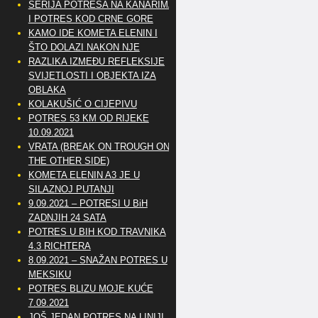
SERIJA POTRESA NA KANARIMA
I POTRES KOD CRNE GORE
KAMO IDE KOMETA ELENIN I
ŠTO DOLAZI NAKON NJE
RAZLIKA IZMEĐU REFLEKSIJE
SVIJETLOSTI I OBJEKTA IZA
OBLAKA
KOLAKUŠIĆ O CIJEPIVU
POTRES 53 KM OD RIJEKE
10.09.2021
VRATA (BREAK ON TROUGH ON
THE OTHER SIDE)
KOMETA ELENIN A3 JE U
SILAZNOJ PUTANJI
9.09.2021 – POTRESI U BiH
ZADNJIH 24 SATA
POTRES U BIH KOD TRAVNIKA
4.3 RICHTERA
8.09.2021 – SNAŽAN POTRES U
MEKSIKU
POTRES BLIZU MOJE KUĆE
7.09.2021
JOŠ JEDAN POTRES NA LINIJI