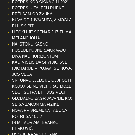
POTRES KOD SISKA 2.11.2021
POTRES U ZALEĐU RIJEKE
BRŽI SAM OD ZVUKA
KUVA SE JUVA/SUPA, A MOGLA
BI I ISKIPIT
U TOKU JE SCENARIJ IZ FILMA
MELANCHOLIA
NA ISTOKU KASNO
POSLIJEPODNE SAKRIVAJU
DIVA NAD HORIZONTOM
KAD MISLIŠ DA SI VIDIO SVE
IDIOTARIJE – POJAVI SE NOVA,..
JOŠ VEĆA
VRHUNAC LJUDSKE GLUPOSTI
KOJOJ SE NE VIDI KRAJ MOŽE
VEĆ I SUTRA BITI JOŠ VEĆI
GLOBALNO ZAGRIJAVANJE KOSI
SE SA ZAKONIMA FIZIKE
NOVA PRIVREMENA TABLICA
POTRESA 10 / 21
IN MEMORIAM: BRANKO
BERKOVIĆ
OVO JE PRAVA ENIGMA