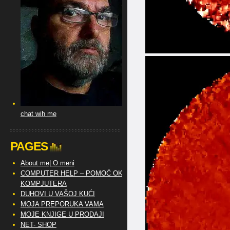
chat wih me
PAGES
About me| O meni
COMPUTER HELP – POMOĆ OKO
KOMPJUTERA
DUHOVI U VAŠOJ KUĆI
MOJA PREPORUKA VAMA
MOJE KNJIGE U PRODAJI
NET- SHOP