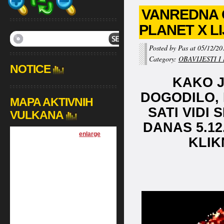
VANREDNA O
PLANET X L
Posted by Pas at 05/12/20
Category:
OBAVIJESTI I
NOTICE
KAKO J
DOGODILO, 
MAPA AKTIVNIH
SATI VIDI 
VULKANA
DANAS 5.12
[
enlarge
]
KLIK