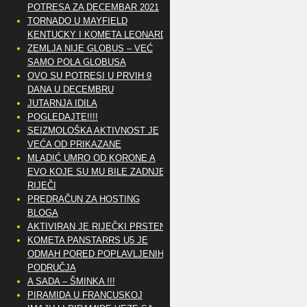
POTRESA ZA DECEMBAR 2021
TORNADO U MAYFIELD
KENTUCKY I KOMETA LEONARD
ZEMLJA NIJE GLOBUS – VEĆ
SAMO POLA GLOBUSA
OVO SU POTRESI U PRVIH 9
DANA U DECEMBRU
JUTARNJA IDILA
POGLEDAJTE!!!!
SEIZMOLOŠKA AKTIVNOST JE
VEĆA OD PRIKAZANE
MLADIĆ UMRO OD KORONE A
EVO KOJE SU MU BILE ZADNJE
RIJEČI
PREDRAČUN ZA HOSTING
BLOGA
AKTIVIRAN JE RIJEČKI PRSTEN
KOMETA PANSTARRS U5 JE
ODMAH PORED POPLAVLJENIH
PODRUČJA
A SADA – ŠMINKA !!!
PIRAMIDA U FRANCUSKOJ