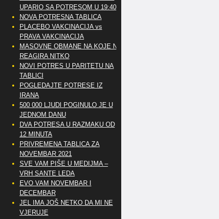
UPARIO SA POTRESOM U 19:40
NOVA POTRESNA TABLICA
PLACEBO VAKCINACIJA vs
PRAVA VAKCINACIJA
MASOVNE OBMANE NA KOJE NE
REAGIRA NITKO
NOVI POTRES U PARITETU NA
TABLICI
POGLEDAJTE POTRESE IZ
IRANA
500 000 LJUDI POGINULO JE U
JEDNOM DANU
DVA POTRESA U RAZMAKU OD
12 MINUTA
PRIVREMENA TABLICA ZA
NOVEMBAR 2021
SVE VAM PIŠE U MEDIJMA –
VRH SANTE LEDA
EVO VAM NOVEMBAR I
DECEMBAR
JEL IMA JOŠ NETKO DA MI NE
VJERUJE