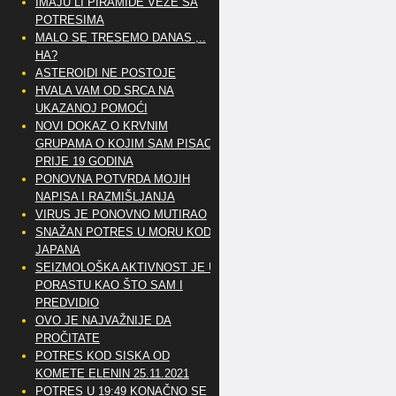
IMAJU LI PIRAMIDE VEZE SA
POTRESIMA
MALO SE TRESEMO DANAS ,..
HA?
ASTEROIDI NE POSTOJE
HVALA VAM OD SRCA NA
UKAZANOJ POMOĆI
NOVI DOKAZ O KRVNIM
GRUPAMA O KOJIM SAM PISAO
PRIJE 19 GODINA
PONOVNA POTVRDA MOJIH
NAPISA I RAZMIŠLJANJA
VIRUS JE PONOVNO MUTIRAO
SNAŽAN POTRES U MORU KOD
JAPANA
SEIZMOLOŠKA AKTIVNOST JE U
PORASTU KAO ŠTO SAM I
PREDVIDIO
OVO JE NAJVAŽNIJE DA
PROČITATE
POTRES KOD SISKA OD
KOMETE ELENIN 25.11.2021
POTRES U 19:49 KONAČNO SE