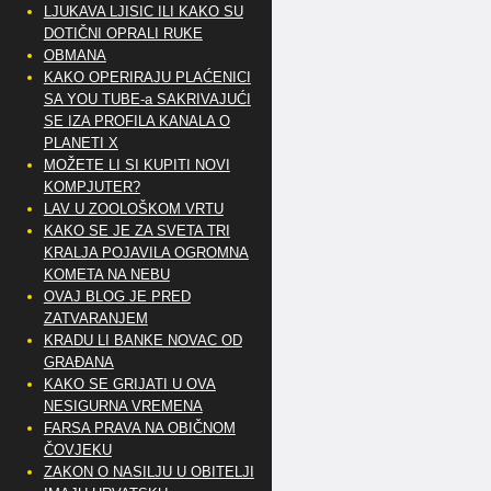
LJUKAVA LJISIC ILI KAKO SU
DOTIČNI OPRALI RUKE
OBMANA
KAKO OPERIRAJU PLAĆENICI
SA YOU TUBE-a SAKRIVAJUĆI
SE IZA PROFILA KANALA O
PLANETI X
MOŽETE LI SI KUPITI NOVI
KOMPJUTER?
LAV U ZOOLOŠKOM VRTU
KAKO SE JE ZA SVETA TRI
KRALJA POJAVILA OGROMNA
KOMETA NA NEBU
OVAJ BLOG JE PRED
ZATVARANJEM
KRADU LI BANKE NOVAC OD
GRAĐANA
KAKO SE GRIJATI U OVA
NESIGURNA VREMENA
FARSA PRAVA NA OBIČNOM
ČOVJEKU
ZAKON O NASILJU U OBITELJI