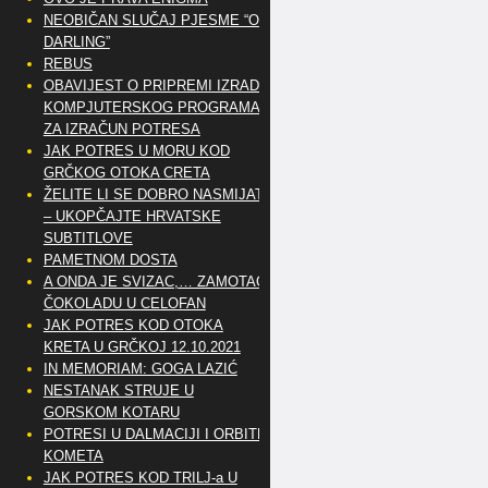
NEOBIČAN SLUČAJ PJESME “OH
DARLING”
REBUS
OBAVIJEST O PRIPREMI IZRADE
KOMPJUTERSKOG PROGRAMA
ZA IZRAČUN POTRESA
JAK POTRES U MORU KOD
GRČKOG OTOKA CRETA
ŽELITE LI SE DOBRO NASMIJATI
– UKOPČAJTE HRVATSKE
SUBTITLOVE
PAMETNOM DOSTA
A ONDA JE SVIZAC,… ZAMOTAO
ČOKOLADU U CELOFAN
JAK POTRES KOD OTOKA
KRETA U GRČKOJ 12.10.2021
IN MEMORIAM: GOGA LAZIĆ
NESTANAK STRUJE U
GORSKOM KOTARU
POTRESI U DALMACIJI I ORBITE
KOMETA
JAK POTRES KOD TRILJ-a U