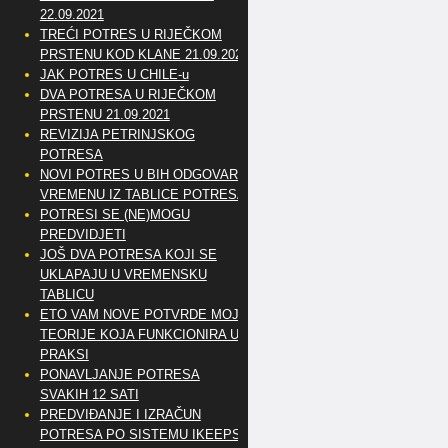
22.09.2021
TREĆI POTRES U RIJEČKOM
PRSTENU KOD KLANE 21.09.2021
JAK POTRES U CHILE-u
DVA POTRESA U RIJEČKOM
PRSTENU 21.09.2021
REVIZIJA PETRINJSKOG
POTRESA
NOVI POTRES U BIH ODGOVARA
VREMENU IZ TABLICE POTRESA
POTRESI SE (NE)MOGU
PREDVIDJETI
JOŠ DVA POTRESA KOJI SE
UKLAPAJU U VREMENSKU
TABLICU
ETO VAM NOVE POTVRDE MOJE
TEORIJE KOJA FUNKCIONIRA U
PRAKSI
PONAVLJANJE POTRESA
SVAKIH 12 SATI
PREDVIĐANJE I IZRAČUN
POTRESA PO SISTEMU IKEEPS