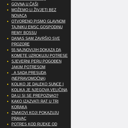
GOVNA U ČAŠI
MOŽEMO LI ŽIVJETI BEZ
NOVACA
OTVORENO PISMO GLAVNOM
TAJNIKU EMSC GOSPODINU
REMY BOSSU
DANAS SAM ZAVRŠIO SVE
PROZORE
55 NAJNOVIJIH DOKAZA DA
KOMETE UZROKUJU POTRESE
SJEVERNI PERU POGOĐEN
JAKIM POTRESOM
..A SADA PRESUDA
(NEPRAVOMOĆNA)
KOLIKO JE DALEKO SUNCE I
KOLIKA JE NJEGOVA VELIČINA
DA LI SI SE PREPOZNAO?
KAKO IZAZVATI RAT U TRI
KORAKA
ZNAKOVI KOJI POKAZUJU
PRAVAC
POTRES KOD RIJEKE OD