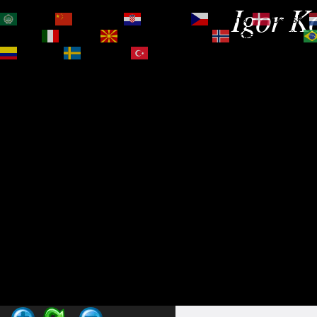
Igor Ko
العربية
简体中文
Hrvatski
Čeština‎
Dansk
Magyar
Italiano
Македонски јазик
Norsk bokmål
Español
Svenska
Türkçe