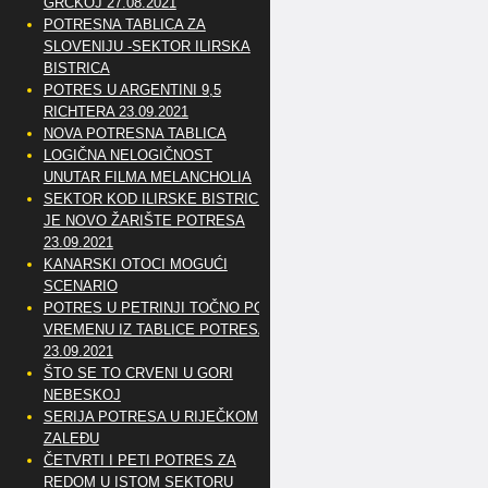
GRČKOJ 27.08.2021
POTRESNA TABLICA ZA
SLOVENIJU -SEKTOR ILIRSKA
BISTRICA
POTRES U ARGENTINI 9,5
RICHTERA 23.09.2021
NOVA POTRESNA TABLICA
LOGIČNA NELOGIČNOST
UNUTAR FILMA MELANCHOLIA
SEKTOR KOD ILIRSKE BISTRICE
JE NOVO ŽARIŠTE POTRESA
23.09.2021
KANARSKI OTOCI MOGUĆI
SCENARIO
POTRES U PETRINJI TOČNO PO
VREMENU IZ TABLICE POTRESA
23.09.2021
ŠTO SE TO CRVENI U GORI
NEBESKOJ
SERIJA POTRESA U RIJEČKOM
ZALEĐU
ČETVRTI I PETI POTRES ZA
REDOM U ISTOM SEKTORU