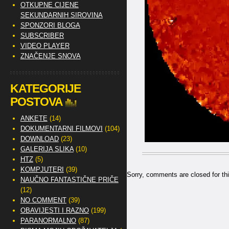
OTKUPNE CIJENE
SEKUNDARNIH SIROVINA
SPONZORI BLOGA
SUBSCRIBER
VIDEO PLAYER
ZNAČENJE SNOVA
KATEGORIJE
POSTOVA
ANKETE
(14)
DOKUMENTARNI FILMOVI
(104)
DOWNLOAD
(23)
GALERIJA SLIKA
(10)
HTZ
(5)
KOMPJUTERI
(39)
Sorry, comments are closed for thi
NAUČNO FANTASTIČNE PRIČE
(12)
NO COMMENT
(39)
OBAVIJESTI I RAZNO
(199)
PARANORMALNO
(87)