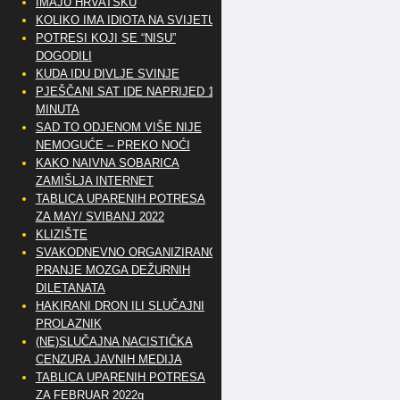
IMAJU HRVATSKU
KOLIKO IMA IDIOTA NA SVIJETU?
POTRESI KOJI SE “NISU”
DOGODILI
KUDA IDU DIVLJE SVINJE
PJEŠČANI SAT IDE NAPRIJED 10
MINUTA
SAD TO ODJENOM VIŠE NIJE
NEMOGUĆE – PREKO NOĆI
KAKO NAIVNA SOBARICA
ZAMIŠLJA INTERNET
TABLICA UPARENIH POTRESA
ZA MAY/ SVIBANJ 2022
KLIZIŠTE
SVAKODNEVNO ORGANIZIRANO
PRANJE MOZGA DEŽURNIH
DILETANATA
HAKIRANI DRON ILI SLUČAJNI
PROLAZNIK
(NE)SLUČAJNA NACISTIČKA
CENZURA JAVNIH MEDIJA
TABLICA UPARENIH POTRESA
ZA FEBRUAR 2022g