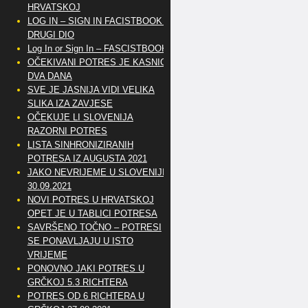
HRVATSKOJ
LOG IN – SIGN IN FACISTBOOK –
DRUGI DIO
Log In or Sign In – FASCISTBOOK
OČEKIVANI POTRES JE KASNIO
DVA DANA
SVE JE JASNIJA VIDI VELIKA
SLIKA IZA ZAVJESE
OČEKUJE LI SLOVENIJA
RAZORNI POTRES
LISTA SINHRONIZIRANIH
POTRESA IZ AUGUSTA 2021
JAKO NEVRIJEME U SLOVENIJI
30.09.2021
NOVI POTRES U HRVATSKOJ
OPET JE U TABLICI POTRESA
SAVRŠENO TOČNO – POTRESI
SE PONAVLJAJU U ISTO
VRIJEME
PONOVNO JAKI POTRES U
GRČKOJ 5.3 RICHTERA
POTRES OD 6 RICHTERA U