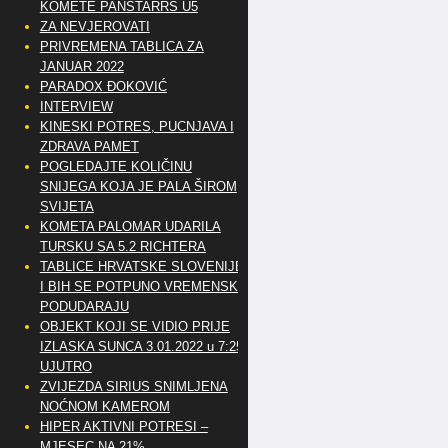
KOMETE PANSTARRS U5
ZA NEVJEROVATI
PRIVREMENA TABLICA ZA
JANUAR 2022
PARADOX ĐOKOVIĆ
INTERVIEW
KINESKI POTRES, PUCNJAVA I
ZDRAVA PAMET
POGLEDAJTE KOLIČINU
SNIJEGA KOJA JE PALA ŠIROM
SVIJETA
KOMETA PALOMAR UDARILA
TURSKU SA 5.2 RICHTERA
TABLICE HRVATSKE SLOVENIJE
I BIH SE POTPUNO VREMENSKI
PODUDARAJU
OBJEKT KOJI SE VIDIO PRIJE
IZLASKA SUNCA 3.01.2022 u 7:25
UJUTRO
ZVIJEZDA SIRIUS SNIMLJENA
NOĆNOM KAMEROM
HIPER AKTIVNI POTRESI –
MJESEC NA 21%