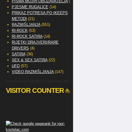
PISMA MOJIH OBOŽAVATELJA
(2)
PJESME RUGALICE
(14)
PRIKAZ POTRESA PO IKEEPS
METODI
(21)
RAZMIŠLJANJA
(551)
RI-ROCK
(53)
RI-ROCK SATIRA
(14)
RIJETKI DRAJVERI/RARE
DRIVERS
(4)
SATIRA
(36)
SEX & SEX SATIRA
(22)
UFO
(57)
VIDEO RAZMIŠLJANJA
(147)
VISITOR COUNTER