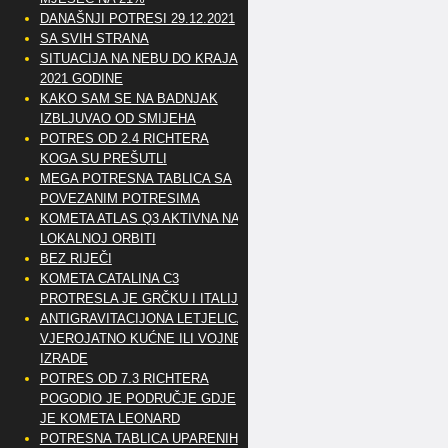
DANAŠNJI POTRESI 29.12.2021
SA SVIH STRANA
SITUACIJA NA NEBU DO KRAJA
2021 GODINE
KAKO SAM SE NA BADNJAK
IZBLJUVAO OD SMIJEHA
POTRES OD 2.4 RICHTERA
KOGA SU PREŠUTLI
MEGA POTRESNA TABLICA SA
POVEZANIM POTRESIMA
KOMETA ATLAS Q3 AKTIVNA NA
LOKALNOJ ORBITI
BEZ RIJEČI
KOMETA CATALINA C3
PROTRESLA JE GRČKU I ITALIJU
ANTIGRAVITACIJONA LETJELICA
VJEROJATNO KUĆNE ILI VOJNE
IZRADE
POTRES OD 7.3 RICHTERA
POGODIO JE PODRUČJE GDJE
JE KOMETA LEONARD
POTRESNA TABLICA UPARENIH