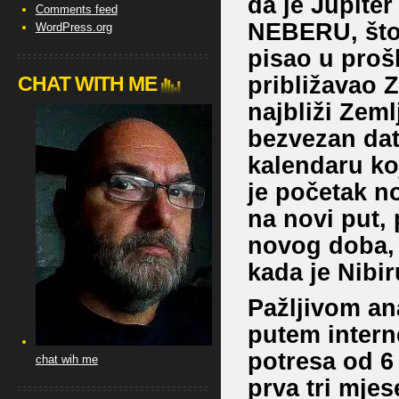
da je Jupiter
Comments feed
NEBERU, što 
WordPress.org
pisao u proš
približavao Z
CHAT WITH ME
najbliži Zeml
bezvezan da
kalendaru koj
je početak n
na novi put,
novog doba, 
kada je Nibir
Pažljivom an
putem intern
potresa od 6
chat wih me
prva tri mje