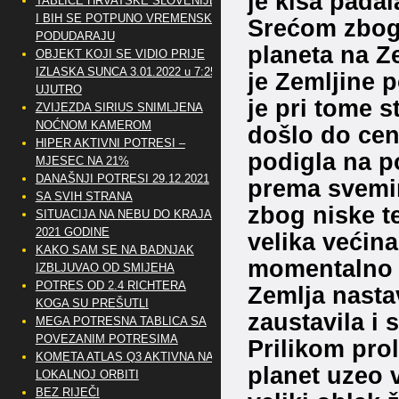
je kiša padal
TABLICE HRVATSKE SLOVENIJE
I BIH SE POTPUNO VREMENSKI
Srećom zbog
PODUDARAJU
planeta na Ze
OBJEKT KOJI SE VIDIO PRIJE
IZLASKA SUNCA 3.01.2022 u 7:25
je Zemljine p
UJUTRO
je pri tome s
ZVIJEZDA SIRIUS SNIMLJENA
NOĆNOM KAMEROM
došlo do cent
HIPER AKTIVNI POTRESI –
podigla na p
MJESEC NA 21%
DANAŠNJI POTRESI 29.12.2021
prema svemir
SA SVIH STRANA
zbog niske t
SITUACIJA NA NEBU DO KRAJA
2021 GODINE
velika većina
KAKO SAM SE NA BADNJAK
momentalno s
IZBLJUVAO OD SMIJEHA
POTRES OD 2.4 RICHTERA
Zemlja nastav
KOGA SU PREŠUTLI
zaustavila i 
MEGA POTRESNA TABLICA SA
POVEZANIM POTRESIMA
Prilikom pro
KOMETA ATLAS Q3 AKTIVNA NA
planet uzeo 
LOKALNOJ ORBITI
BEZ RIJEČI