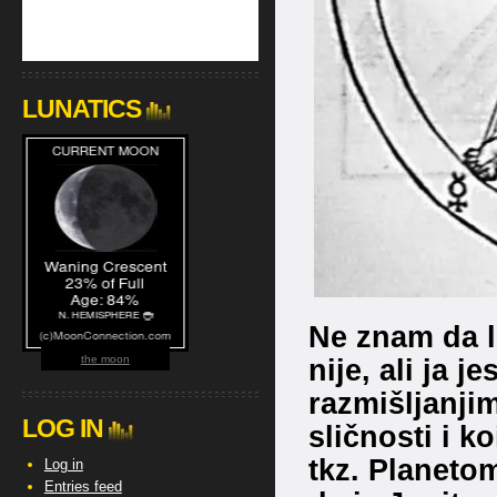
LUNATICS
Ne znam da li
nije, ali ja 
the moon
razmišljanji
LOG IN
sličnosti i k
tkz. Planetom
Log in
Entries feed