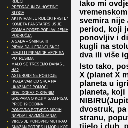
Iako mi ovdj
RIJEČI
PREDRAČUN ZA HOSTING
vremenskom p
BLOGA
svemira nije
AKTIVIRAN JE RIJEČKI PRSTEN
KOMETA PANSTARRS U5 JE
period, koji
ODMAH PORED POPLAVLJENIH
ponovljiv i d
PODRUČJA
A SADA – ŠMINKA !!!
kugli na sto
PIRAMIDA U FRANCUSKOJ
dva ili više 
IMAJU LI PIRAMIDE VEZE SA
POTRESIMA
Isto tako, po
MALO SE TRESEMO DANAS ,..
HA?
X (planet X m
ASTEROIDI NE POSTOJE
planeta u ig
HVALA VAM OD SRCA NA
UKAZANOJ POMOĆI
planeta, koji
NOVI DOKAZ O KRVNIM
NIBIRU(Jupite
GRUPAMA O KOJIM SAM PISAO
PRIJE 19 GODINA
dvostruk, pa 
PONOVNA POTVRDA MOJIH
stranu, poput
NAPISA I RAZMIŠLJANJA
VIRUS JE PONOVNO MUTIRAO
tijelo i duh
SNAŽAN POTRES U MORU KOD