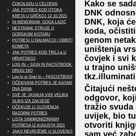
Kako se sada
ČOKOLADU U CELOFAN
JAK POTRES KOD OTOKA
DNK odnosno 
KRETA U GRČKOJ 12.10.2021
DNK, koja će
IN MEMORIAM: GOGA LAZIĆ
NESTANAK STRUJE U
koda, očistit
GORSKOM KOTARU
genom netakn
POTRESI U DALMACIJI I ORBITE
KOMETA
uništenja vrs
JAK POTRES KOD TRILJ-a U
čovjek i svi 
HRVATSKOJ
LOG IN – SIGN IN FACISTBOOK –
u trajno uništ
DRUGI DIO
tkz.illuminati,
Log In or Sign In – FASCISTBOOK
OČEKIVANI POTRES JE KASNIO
Čitajući nešt
DVA DANA
SVE JE JASNIJA VIDI VELIKA
odgovor, koj
SLIKA IZA ZAVJESE
tražio svuda 
OČEKUJE LI SLOVENIJA
RAZORNI POTRES
uvijek, bio 
LISTA SINHRONIZIRANIH
otvoriti knjig
POTRESA IZ AUGUSTA 2021
JAKO NEVRIJEME U SLOVENIJI
sam već zabo