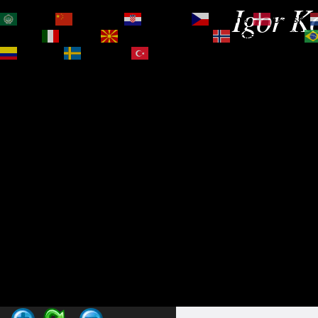
Igor Ko
العربية
简体中文
Hrvatski
Čeština‎
Dansk
Magyar
Italiano
Македонски јазик
Norsk bokmål
Español
Svenska
Türkçe