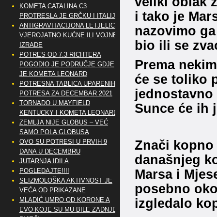
veliki oblak 
KOMETA CATALINA C3
i tako je Mar
PROTRESLA JE GRČKU I ITALIJU
ANTIGRAVITACIJONA LETJELICA
nazovimo ga 
VJEROJATNO KUĆNE ILI VOJNE
bio ili se zva
IZRADE
POTRES OD 7.3 RICHTERA
Prema nekim
POGODIO JE PODRUČJE GDJE
JE KOMETA LEONARD
će se toliko 
POTRESNA TABLICA UPARENIH
jednostavno 
POTRESA ZA DECEMBAR 2021
TORNADO U MAYFIELD
Sunce će ih 
KENTUCKY I KOMETA LEONARD
ZEMLJA NIJE GLOBUS – VEĆ
SAMO POLA GLOBUSA
Znači kopno 
OVO SU POTRESI U PRVIH 9
DANA U DECEMBRU
današnjeg ko
JUTARNJA IDILA
Marsa i Mjese
POGLEDAJTE!!!!
SEIZMOLOŠKA AKTIVNOST JE
posebno oko 
VEĆA OD PRIKAZANE
izgledalo kop
MLADIĆ UMRO OD KORONE A
EVO KOJE SU MU BILE ZADNJE