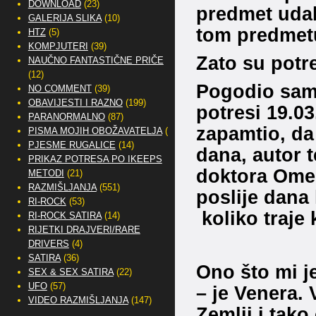
DOWNLOAD
(23)
predmet udah
GALERIJA SLIKA
(10)
tom predmet
HTZ
(5)
KOMPJUTERI
(39)
Zato su potre
NAUČNO FANTASTIČNE PRIČE
(12)
Pogodio sam
NO COMMENT
(39)
OBAVIJESTI I RAZNO
(199)
potresi 19.03
PARANORMALNO
(87)
zapamtio, da
PISMA MOJIH OBOŽAVATELJA
(2)
PJESME RUGALICE
(14)
dana, autor t
PRIKAZ POTRESA PO IKEEPS
doktora Omerb
METODI
(21)
RAZMIŠLJANJA
(551)
poslije dana 
RI-ROCK
(53)
koliko traje 
RI-ROCK SATIRA
(14)
RIJETKI DRAJVERI/RARE
DRIVERS
(4)
SATIRA
(36)
Ono što mi j
SEX & SEX SATIRA
(22)
UFO
(57)
– je Venera. 
VIDEO RAZMIŠLJANJA
(147)
Zemlji i tako