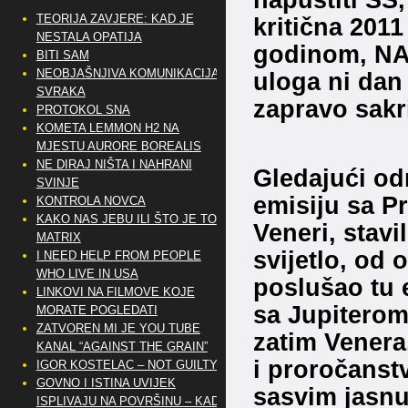
TEORIJA ZAVJERE: KAD JE
kritična 201
NESTALA OPATIJA
godinom, NAS
BITI SAM
NEOBJAŠNJIVA KOMUNIKACIJA
uloga ni dan 
SVRAKA
zapravo sakri
PROTOKOL SNA
KOMETA LEMMON H2 NA
MJESTU AURORE BOREALIS
NE DIRAJ NIŠTA I NAHRANI
Gledajući od
SVINJE
emisiju sa 
KONTROLA NOVCA
KAKO NAS JEBU ILI ŠTO JE TO
Veneri, stav
MATRIX
svijetlo, od 
I NEED HELP FROM PEOPLE
WHO LIVE IN USA
poslušao tu 
LINKOVI NA FILMOVE KOJE
sa Jupiterom,
MORATE POGLEDATI
ZATVOREN MI JE YOU TUBE
zatim Venera
KANAL “AGAINST THE GRAIN”
i proročanstv
IGOR KOSTELAC – NOT GUILTY
GOVNO I ISTINA UVIJEK
sasvim jasnu
ISPLIVAJU NA POVRŠINU – KAD