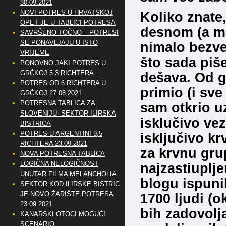
30.09.2021
NOVI POTRES U HRVATSKOJ
Koliko znate,
OPET JE U TABLICI POTRESA
desnom (a ma
SAVRŠENO TOČNO – POTRESI
SE PONAVLJAJU U ISTO
nimalo bezve
VRIJEME
što sada piš
PONOVNO JAKI POTRES U
GRČKOJ 5.3 RICHTERA
dešava. Od g
POTRES OD 6 RICHTERA U
primio (i sve
GRČKOJ 27.08.2021
POTRESNA TABLICA ZA
sam otkrio u
SLOVENIJU -SEKTOR ILIRSKA
isklučivo ve
BISTRICA
POTRES U ARGENTINI 9,5
isključivo k
RICHTERA 23.09.2021
za krvnu gru
NOVA POTRESNA TABLICA
LOGIČNA NELOGIČNOST
najzastiuplje
UNUTAR FILMA MELANCHOLIA
blogu ispuni
SEKTOR KOD ILIRSKE BISTRICE
JE NOVO ŽARIŠTE POTRESA
1700 ljudi (
23.09.2021
bih zadovolja
KANARSKI OTOCI MOGUĆI
SCENARIO