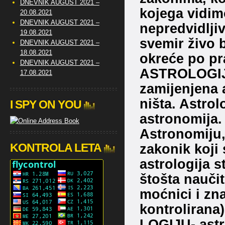
DNEVNIK AUGUST 2021 –
kojega vidim
20.08.2021
DNEVNIK AUGUST 2021 –
nepredvidljiv
19.08.2021
svemir živo b
DNEVNIK AUGUST 2021 –
18.08.2021
okreće po pra
DNEVNIK AUGUST 2021 –
ASTROLOGIJA,
17.08.2021
zamijenjena a
ništa. Astrol
I SPY ON YOU
astronomija.
Astronomiju,
KONTROLA LETA
zakonik koji 
astrologija 
štošta naučit
moćnici i zn
kontrolirana)
LOGIJU- astro