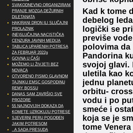
SVAKODNEVNO ORGANIZIRANO
Kad k tome 
PRANJE MOZGA DEŽURNIH
DILETANATA
debelog leda
HAKIRANI DRON ILI SLUČAJNI
logički se pr
PROLAZNIK
(NE)SLUČAJNA NACISTIČKA
previše vode
CENZURA JAVNIH MEDIJA
polovima da 
TABLICA UPARENIH POTRESA
ZA FEBRUAR 2022g
Pandorina ku
GOVNA U ČAŠI
svojoj glavi
MOŽEMO LI ŽIVJETI BEZ
NOVACA
uletila kao 
OTVORENO PISMO GLAVNOM
jednu planetu
TAJNIKU EMSC GOSPODINU
REMY BOSSU
orbitu- cros
DANAS SAM ZAVRŠIO SVE
vodu i po pu
PROZORE
55 NAJNOVIJIH DOKAZA DA
smeće i ostat
KOMETE UZROKUJU POTRESE
koja se je sm
SJEVERNI PERU POGOĐEN
JAKIM POTRESOM
tome Venera 
..A SADA PRESUDA