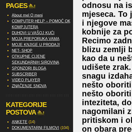
odnosu na ist
PAGES
mjeseca. To j
About me| O meni
i njegove ma
COMPUTER HELP – POMOĆ OKO
KOMPJUTERA
kobnije za p
DUHOVI U VAŠOJ KUĆI
Recimo zadnj
MOJA PREPORUKA VAMA
MOJE KNJIGE U PRODAJI
blizu zemlji 
NET- SHOP
kao da u nešt
OTKUPNE CIJENE
SEKUNDARNIH SIROVINA
udišete zrak.
SPONZORI BLOGA
snagu izdah
SUBSCRIBER
VIDEO PLAYER
nešto oborit
ZNAČENJE SNOVA
nešto oborit
inteziteta, d
KATEGORIJE
nagomilani zr
POSTOVA
pritiskom i o
ANKETE
(14)
on obara pre
DOKUMENTARNI FILMOVI
(104)