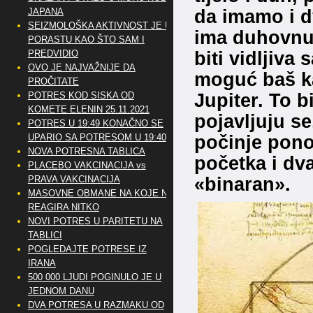
da imamo i d
JAPANA
SEIZMOLOŠKA AKTIVNOST JE U
ima duhovnu 
PORASTU KAO ŠTO SAM I
biti vidljiva
PREDVIDIO
OVO JE NAJVAŽNIJE DA
moguć baš ka
PROČITATE
Jupiter. To b
POTRES KOD SISKA OD
KOMETE ELENIN 25.11.2021
pojavljuju se
POTRES U 19:49 KONAČNO SE
počinje pono
UPARIO SA POTRESOM U 19:40
NOVA POTRESNA TABLICA
početka i dva
PLACEBO VAKCINACIJA vs
«binaran».
PRAVA VAKCINACIJA
MASOVNE OBMANE NA KOJE NE
REAGIRA NITKO
NOVI POTRES U PARITETU NA
TABLICI
POGLEDAJTE POTRESE IZ
IRANA
500 000 LJUDI POGINULO JE U
JEDNOM DANU
DVA POTRESA U RAZMAKU OD