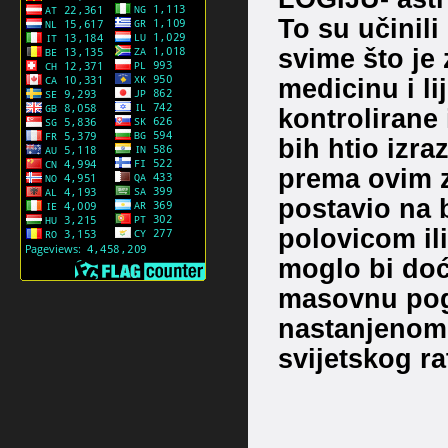
To su učinili
svime što je 
medicinu i li
kontrolirane 
bih htio izra
prema ovim 
postavio na 
polovicom il
moglo bi doć
masovnu pogi
nastanjenom 
svijetskog r