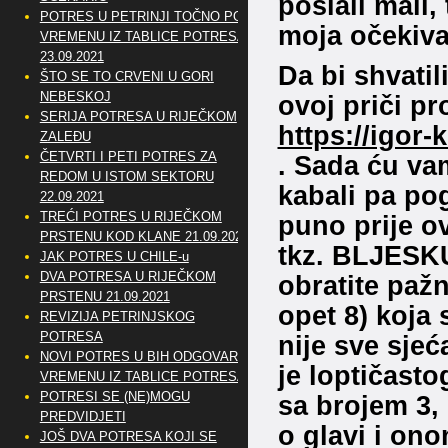
poslali mail,
POTRES U PETRINJI TOČNO PO
moja očekiva
VREMENU IZ TABLICE POTRESA
23.09.2021
Da bi shvatil
ŠTO SE TO CRVENI U GORI
NEBESKOJ
ovoj priči p
SERIJA POTRESA U RIJEČKOM
https://igor-
ZALEĐU
ČETVRTI I PETI POTRES ZA
. Sada ću vam
REDOM U ISTOM SEKTORU
kabali pa pog
22.09.2021
TREĆI POTRES U RIJEČKOM
puno prije o
PRSTENU KOD KLANE 21.09.2021
tkz. BLJESK
JAK POTRES U CHILE-u
DVA POTRESA U RIJEČKOM
obratite paž
PRSTENU 21.09.2021
opet 8) koja
REVIZIJA PETRINJSKOG
POTRESA
nije sve sjeć
NOVI POTRES U BIH ODGOVARA
je loptičasto
VREMENU IZ TABLICE POTRESA
POTRESI SE (NE)MOGU
sa brojem 3,
PREDVIDJETI
o glavi i on
JOŠ DVA POTRESA KOJI SE