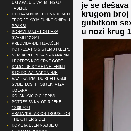
UKLAPAJU U VREMENSKU
je se dešava
TABLICU
krugom broj 
ETO VAM NOVE POTVRDE MOJE
TEORIJE KOJA FUNKCIONIRA U
gubitkom sex
PRAKSI
u nozi krug 1
PONAVLJANJE POTRESA
SVAKIH 12 SATI
PREDVIĐANJE I IZRAČUN
POTRESA PO SISTEMU IKEEPS
SERIJA POTRESA NA KANARIMA
I POTRES KOD CRNE GORE
KAMO IDE KOMETA ELENIN I
ŠTO DOLAZI NAKON NJE
RAZLIKA IZMEĐU REFLEKSIJE
SVIJETLOSTI I OBJEKTA IZA
OBLAKA
KOLAKUŠIĆ O CIJEPIVU
POTRES 53 KM OD RIJEKE
10.09.2021
VRATA (BREAK ON TROUGH ON
THE OTHER SIDE)
KOMETA ELENIN A3 JE U