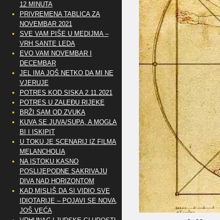
12 MINUTA
PRIVREMENA TABLICA ZA
NOVEMBAR 2021
SVE VAM PIŠE U MEDIJMA –
VRH SANTE LEDA
EVO VAM NOVEMBAR I
DECEMBAR
JEL IMA JOŠ NETKO DA MI NE
VJERUJE
POTRES KOD SISKA 2.11.2021
POTRES U ZALEĐU RIJEKE
BRŽI SAM OD ZVUKA
KUVA SE JUVA/SUPA, A MOGLA
BI I ISKIPIT
U TOKU JE SCENARIJ IZ FILMA
MELANCHOLIA
NA ISTOKU KASNO
POSLIJEPODNE SAKRIVAJU
DIVA NAD HORIZONTOM
KAD MISLIŠ DA SI VIDIO SVE
IDIOTARIJE – POJAVI SE NOVA,..
JOŠ VEĆA