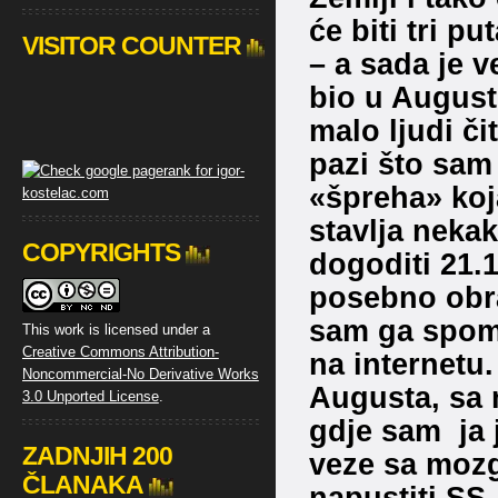
će biti tri p
VISITOR COUNTER
– a sada je v
bio u August
malo ljudi či
pazi što sam
«špreha» koj
stavlja nekak
COPYRIGHTS
dogoditi 21.
posebno obra
sam ga spom
This work is licensed under a
Creative Commons Attribution-
na internetu.
Noncommercial-No Derivative Works
Augusta, sa 
3.0 Unported License
.
gdje sam ja 
ZADNJIH 200
veze sa mozg
ČLANAKA
napustiti SS, 