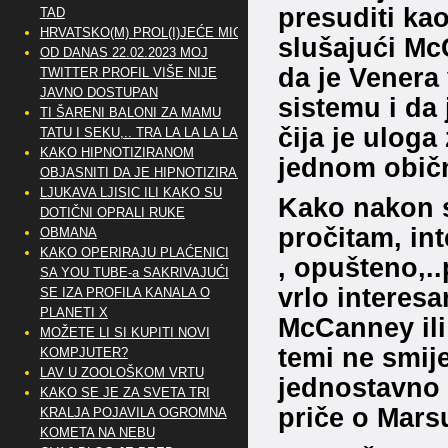
presuditi ka
TAD
HRVATSKO(M) PROL(I)JEĆE MIG
slušajući Mc
OD DANAS 22.02.2023 MOJ
da je Venera
TWITTER PROFIL VIŠE NIJE
JAVNO DOSTUPAN
sistemu i da 
TI ŠARENI BALONI ZA MAMU
čija je ulog
TATU I SEKU,.. TRA LA LA LA LA
KAKO HIPNOTIZIRANOM
jednom obič
OBJASNITI DA JE HIPNOTIZIRAN
LJUKAVA LJISIC ILI KAKO SU
Kako nakon s
DOTIČNI OPRALI RUKE
pročitam, int
OBMANA
KAKO OPERIRAJU PLAĆENICI
, opušteno,.
SA YOU TUBE-a SAKRIVAJUĆI
vrlo interesa
SE IZA PROFILA KANALA O
PLANETI X
McCanney ili 
MOŽETE LI SI KUPITI NOVI
temi ne smije
KOMPJUTER?
LAV U ZOOLOŠKOM VRTU
jednostavno n
KAKO SE JE ZA SVETA TRI
priče o Mars
KRALJA POJAVILA OGROMNA
KOMETA NA NEBU