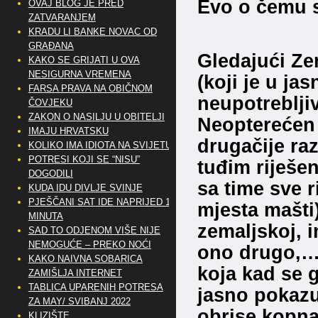
Evo o čemu s
OVAJ BLOG JE PRED
ZATVARANJEM
KRADU LI BANKE NOVAC OD
GRAĐANA
Gledajući Ze
KAKO SE GRIJATI U OVA
NESIGURNA VREMENA
(koji je u ja
FARSA PRAVA NA OBIČNOM
neupotrebljiv
ČOVJEKU
ZAKON O NASILJU U OBITELJI
Neopterećen
IMAJU HRVATSKU
drugačije raz
KOLIKO IMA IDIOTA NA SVIJETU?
POTRESI KOJI SE “NISU”
tuđim riješen
DOGODILI
sa time sve r
KUDA IDU DIVLJE SVINJE
PJEŠČANI SAT IDE NAPRIJED 10
mjesta mašti)
MINUTA
zemaljskoj, 
SAD TO ODJENOM VIŠE NIJE
NEMOGUĆE – PREKO NOĆI
ono drugo,… 
KAKO NAIVNA SOBARICA
koja kad se g
ZAMIŠLJA INTERNET
TABLICA UPARENIH POTRESA
jasno pokazu
ZA MAY/ SVIBANJ 2022
obrise kopna 
KLIZIŠTE