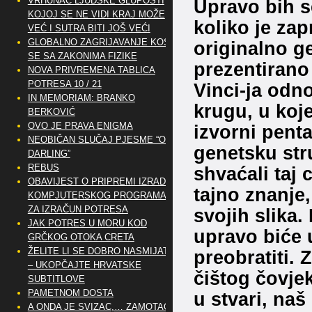
VRHUNAC LJUDSKE GLUPOSTI
Upravo bih s
KOJOJ SE NE VIDI KRAJ MOŽE
koliko je za
VEĆ I SUTRA BITI JOŠ VEĆI
GLOBALNO ZAGRIJAVANJE KOSI
originalno g
SE SA ZAKONIMA FIZIKE
prezentirano
NOVA PRIVREMENA TABLICA
POTRESA 10 / 21
Vinci-ja odn
IN MEMORIAM: BRANKO
krugu, u koj
BERKOVIĆ
OVO JE PRAVA ENIGMA
izvorni pent
NEOBIČAN SLUČAJ PJESME “OH
genetsku str
DARLING”
REBUS
shvaćali taj 
OBAVIJEST O PRIPREMI IZRADE
tajno znanje
KOMPJUTERSKOG PROGRAMA
ZA IZRAČUN POTRESA
svojih slika.
JAK POTRES U MORU KOD
upravo biće u
GRČKOG OTOKA CRETA
ŽELITE LI SE DOBRO NASMIJATI
preobratiti. 
– UKOPČAJTE HRVATSKE
čištog čovjek
SUBTITLOVE
PAMETNOM DOSTA
u stvari, naš
A ONDA JE SVIZAC,… ZAMOTAO