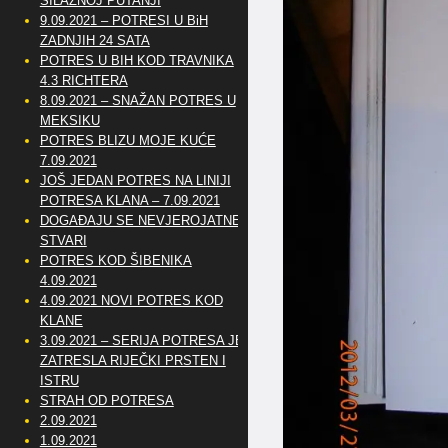
SILAZNOJ PUTANJI
9.09.2021 – POTRESI U BiH
ZADNJIH 24 SATA
POTRES U BIH KOD TRAVNIKA
4.3 RICHTERA
8.09.2021 – SNAŽAN POTRES U
MEKSIKU
POTRES BLIZU MOJE KUĆE
7.09.2021
JOŠ JEDAN POTRES NA LINIJI
POTRESA KLANA – 7.09.2021
DOGAĐAJU SE NEVJEROJATNE
STVARI
POTRES KOD ŠIBENIKA
4.09.2021
4.09.2021 NOVI POTRES KOD
KLANE
3.09.2021 – SERIJA POTRESA JE
ZATRESLA RIJEČKI PRSTEN I
ISTRU
STRAH OD POTRESA
2.09.2021
1.09.2021