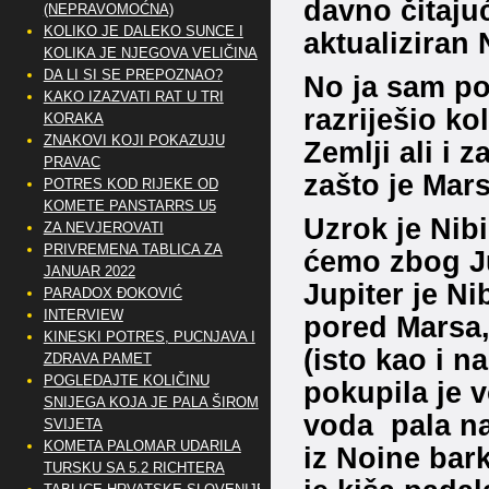
davno čitajuć
(NEPRAVOMOĆNA)
KOLIKO JE DALEKO SUNCE I
aktualiziran 
KOLIKA JE NJEGOVA VELIČINA
DA LI SI SE PREPOZNAO?
No ja sam pov
KAKO IZAZVATI RAT U TRI
razriješio ko
KORAKA
ZNAKOVI KOJI POKAZUJU
Zemlji ali i 
PRAVAC
zašto je Mars
POTRES KOD RIJEKE OD
KOMETE PANSTARRS U5
Uzrok je Nib
ZA NEVJEROVATI
PRIVREMENA TABLICA ZA
ćemo zbog Ju
JANUAR 2022
Jupiter je Ni
PARADOX ĐOKOVIĆ
INTERVIEW
pored Marsa,
KINESKI POTRES, PUCNJAVA I
(isto kao i 
ZDRAVA PAMET
POGLEDAJTE KOLIČINU
pokupila je v
SNIJEGA KOJA JE PALA ŠIROM
voda pala na
SVIJETA
KOMETA PALOMAR UDARILA
iz Noine bar
TURSKU SA 5.2 RICHTERA