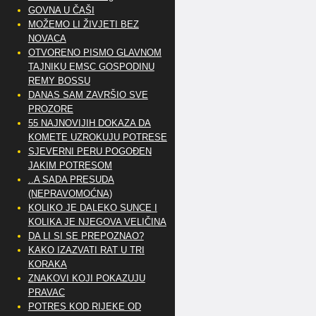
GOVNA U ČAŠI
MOŽEMO LI ŽIVJETI BEZ
NOVACA
OTVORENO PISMO GLAVNOM
TAJNIKU EMSC GOSPODINU
REMY BOSSU
DANAS SAM ZAVRŠIO SVE
PROZORE
55 NAJNOVIJIH DOKAZA DA
KOMETE UZROKUJU POTRESE
SJEVERNI PERU POGOĐEN
JAKIM POTRESOM
..A SADA PRESUDA
(NEPRAVOMOĆNA)
KOLIKO JE DALEKO SUNCE I
KOLIKA JE NJEGOVA VELIČINA
DA LI SI SE PREPOZNAO?
KAKO IZAZVATI RAT U TRI
KORAKA
ZNAKOVI KOJI POKAZUJU
PRAVAC
POTRES KOD RIJEKE OD