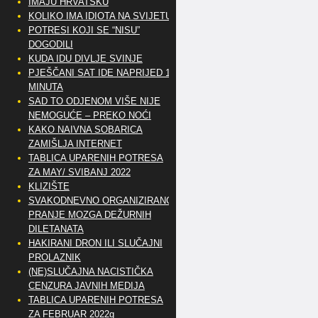
IMAJU HRVATSKU
KOLIKO IMA IDIOTA NA SVIJETU?
POTRESI KOJI SE “NISU”
DOGODILI
KUDA IDU DIVLJE SVINJE
PJEŠČANI SAT IDE NAPRIJED 10
MINUTA
SAD TO ODJENOM VIŠE NIJE
NEMOGUĆE – PREKO NOĆI
KAKO NAIVNA SOBARICA
ZAMIŠLJA INTERNET
TABLICA UPARENIH POTRESA
ZA MAY/ SVIBANJ 2022
KLIZIŠTE
SVAKODNEVNO ORGANIZIRANO
PRANJE MOZGA DEŽURNIH
DILETANATA
HAKIRANI DRON ILI SLUČAJNI
PROLAZNIK
(NE)SLUČAJNA NACISTIČKA
CENZURA JAVNIH MEDIJA
TABLICA UPARENIH POTRESA
ZA FEBRUAR 2022g