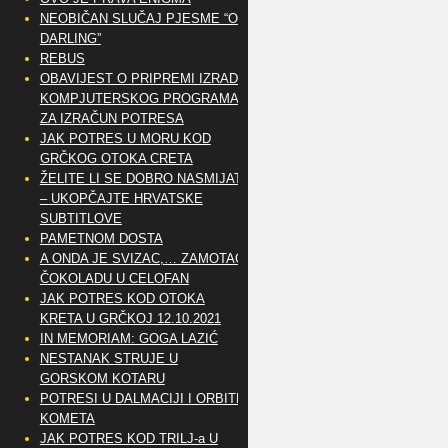
NEOBIČAN SLUČAJ PJESME “OH
DARLING”
REBUS
OBAVIJEST O PRIPREMI IZRADE
KOMPJUTERSKOG PROGRAMA
ZA IZRAČUN POTRESA
JAK POTRES U MORU KOD
GRČKOG OTOKA CRETA
ŽELITE LI SE DOBRO NASMIJATI
– UKOPČAJTE HRVATSKE
SUBTITLOVE
PAMETNOM DOSTA
A ONDA JE SVIZAC,… ZAMOTAO
ČOKOLADU U CELOFAN
JAK POTRES KOD OTOKA
KRETA U GRČKOJ 12.10.2021
IN MEMORIAM: GOGA LAZIĆ
NESTANAK STRUJE U
GORSKOM KOTARU
POTRESI U DALMACIJI I ORBITE
KOMETA
JAK POTRES KOD TRILJ-a U