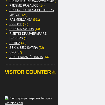
PISMA MOJIH OBOŽAVATELJA
(2)
PJESME RUGALICE
(14)
PRIKAZ POTRESA PO IKEEPS
METODI
(21)
RAZMIŠLJANJA
(551)
RI-ROCK
(53)
RI-ROCK SATIRA
(14)
RIJETKI DRAJVERI/RARE
DRIVERS
(4)
SATIRA
(36)
SEX & SEX SATIRA
(22)
UFO
(57)
VIDEO RAZMIŠLJANJA
(147)
VISITOR COUNTER