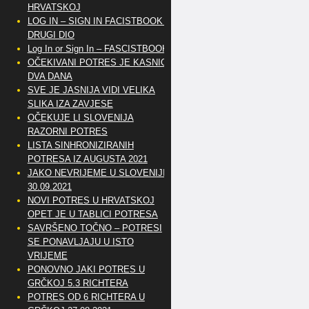
HRVATSKOJ
LOG IN – SIGN IN FACISTBOOK –
DRUGI DIO
Log In or Sign In – FASCISTBOOK
OČEKIVANI POTRES JE KASNIO
DVA DANA
SVE JE JASNIJA VIDI VELIKA
SLIKA IZA ZAVJESE
OČEKUJE LI SLOVENIJA
RAZORNI POTRES
LISTA SINHRONIZIRANIH
POTRESA IZ AUGUSTA 2021
JAKO NEVRIJEME U SLOVENIJI
30.09.2021
NOVI POTRES U HRVATSKOJ
OPET JE U TABLICI POTRESA
SAVRŠENO TOČNO – POTRESI
SE PONAVLJAJU U ISTO
VRIJEME
PONOVNO JAKI POTRES U
GRČKOJ 5.3 RICHTERA
POTRES OD 6 RICHTERA U