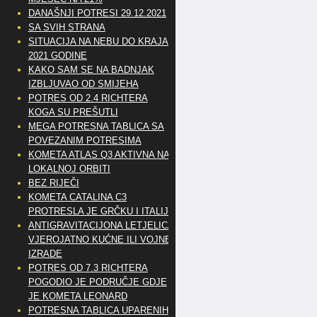
DANAŠNJI POTRESI 29.12.2021
SA SVIH STRANA
SITUACIJA NA NEBU DO KRAJA
2021 GODINE
KAKO SAM SE NA BADNJAK
IZBLJUVAO OD SMIJEHA
POTRES OD 2.4 RICHTERA
KOGA SU PREŠUTLI
MEGA POTRESNA TABLICA SA
POVEZANIM POTRESIMA
KOMETA ATLAS Q3 AKTIVNA NA
LOKALNOJ ORBITI
BEZ RIJEČI
KOMETA CATALINA C3
PROTRESLA JE GRČKU I ITALIJU
ANTIGRAVITACIJONA LETJELICA
VJEROJATNO KUĆNE ILI VOJNE
IZRADE
POTRES OD 7.3 RICHTERA
POGODIO JE PODRUČJE GDJE
JE KOMETA LEONARD
POTRESNA TABLICA UPARENIH