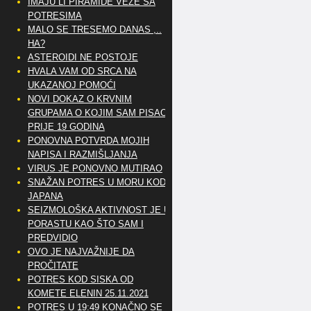
IMAJU LI PIRAMIDE VEZE SA
POTRESIMA
MALO SE TRESEMO DANAS ,..
HA?
ASTEROIDI NE POSTOJE
HVALA VAM OD SRCA NA
UKAZANOJ POMOĆI
NOVI DOKAZ O KRVNIM
GRUPAMA O KOJIM SAM PISAO
PRIJE 19 GODINA
PONOVNA POTVRDA MOJIH
NAPISA I RAZMIŠLJANJA
VIRUS JE PONOVNO MUTIRAO
SNAŽAN POTRES U MORU KOD
JAPANA
SEIZMOLOŠKA AKTIVNOST JE U
PORASTU KAO ŠTO SAM I
PREDVIDIO
OVO JE NAJVAŽNIJE DA
PROČITATE
POTRES KOD SISKA OD
KOMETE ELENIN 25.11.2021
POTRES U 19:49 KONAČNO SE