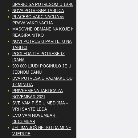
UPARIO SA POTRESOM U 19:40
NOVA POTRESNA TABLICA
PLACEBO VAKCINACIJA vs
PRAVA VAKCINACIJA
MASOVNE OBMANE NA KOJE NE
REAGIRA NITKO
NOVI POTRES U PARITETU NA
TABLICI
POGLEDAJTE POTRESE IZ
IRANA
500 000 LJUDI POGINULO JE U
JEDNOM DANU
DVA POTRESA U RAZMAKU OD
12 MINUTA
PRIVREMENA TABLICA ZA
NOVEMBAR 2021
SVE VAM PIŠE U MEDIJMA –
VRH SANTE LEDA
EVO VAM NOVEMBAR I
DECEMBAR
JEL IMA JOŠ NETKO DA MI NE
VJERUJE