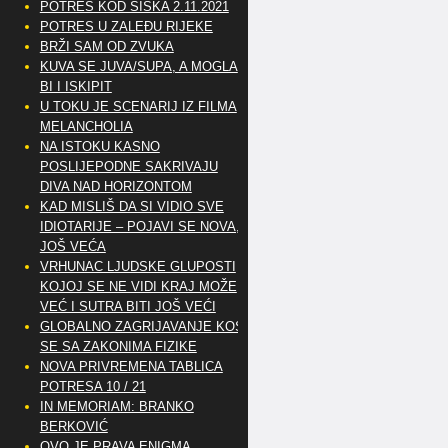
POTRES KOD SISKA 2.11.2021
POTRES U ZALEĐU RIJEKE
BRŽI SAM OD ZVUKA
KUVA SE JUVA/SUPA, A MOGLA
BI I ISKIPIT
U TOKU JE SCENARIJ IZ FILMA
MELANCHOLIA
NA ISTOKU KASNO
POSLIJEPODNE SAKRIVAJU
DIVA NAD HORIZONTOM
KAD MISLIŠ DA SI VIDIO SVE
IDIOTARIJE – POJAVI SE NOVA,..
JOŠ VEĆA
VRHUNAC LJUDSKE GLUPOSTI
KOJOJ SE NE VIDI KRAJ MOŽE
VEĆ I SUTRA BITI JOŠ VEĆI
GLOBALNO ZAGRIJAVANJE KOSI
SE SA ZAKONIMA FIZIKE
NOVA PRIVREMENA TABLICA
POTRESA 10 / 21
IN MEMORIAM: BRANKO
BERKOVIĆ
OVO JE PRAVA ENIGMA