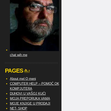
chat wih me
PAGES
About me| O meni
COMPUTER HELP – POMOĆ OKO
KOMPJUTERA
DUHOVI U VAŠOJ KUĆI
MOJA PREPORUKA VAMA
MOJE KNJIGE U PRODAJI
NET- SHOP