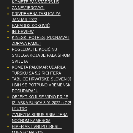
KOMETE PANSTARRS U5
ZA NEVJEROVATI
PRIVREMENA TABLICA ZA
JANUAR 2022
PARADOX ĐOKOVIĆ
INTERVIEW
KINESKI POTRES, PUCNJAVA I
ZDRAVA PAMET
POGLEDAJTE KOLIČINU
SNIJEGA KOJA JE PALA ŠIROM
SVIJETA
KOMETA PALOMAR UDARILA
TURSKU SA 5.2 RICHTERA
TABLICE HRVATSKE SLOVENIJE
I BIH SE POTPUNO VREMENSKI
PODUDARAJU
OBJEKT KOJI SE VIDIO PRIJE
IZLASKA SUNCA 3.01.2022 u 7:25
UJUTRO
ZVIJEZDA SIRIUS SNIMLJENA
NOĆNOM KAMEROM
HIPER AKTIVNI POTRESI –
MJESEC NA 21%