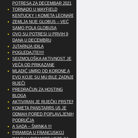
POTRESA ZA DECEMBAR 2021
TORNADO U MAYFIELD
KENTUCKY I KOMETA LEONARD
ZEMLJA NIJE GLOBUS – VEĆ
SAMO POLA GLOBUSA
OVO SU POTRESI U PRVIH 9
DANA U DECEMBRU
JUTARNJA IDILA
POGLEDAJTE!!!!
SEIZMOLOŠKA AKTIVNOST JE
VEĆA OD PRIKAZANE
MLADIĆ UMRO OD KORONE A
EVO KOJE SU MU BILE ZADNJE
RIJEČI
PREDRAČUN ZA HOSTING
BLOGA
AKTIVIRAN JE RIJEČKI PRSTEN
KOMETA PANSTARRS U5 JE
ODMAH PORED POPLAVLJENIH
PODRUČJA
A SADA – ŠMINKA !!!
PIRAMIDA U FRANCUSKOJ