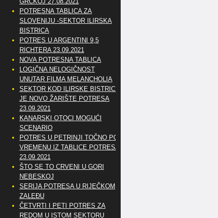
GRČKOJ 27.08.2021
POTRESNA TABLICA ZA
SLOVENIJU -SEKTOR ILIRSKA
BISTRICA
POTRES U ARGENTINI 9,5
RICHTERA 23.09.2021
NOVA POTRESNA TABLICA
LOGIČNA NELOGIČNOST
UNUTAR FILMA MELANCHOLIA
SEKTOR KOD ILIRSKE BISTRICE
JE NOVO ŽARIŠTE POTRESA
23.09.2021
KANARSKI OTOCI MOGUĆI
SCENARIO
POTRES U PETRINJI TOČNO PO
VREMENU IZ TABLICE POTRESA
23.09.2021
ŠTO SE TO CRVENI U GORI
NEBESKOJ
SERIJA POTRESA U RIJEČKOM
ZALEĐU
ČETVRTI I PETI POTRES ZA
REDOM U ISTOM SEKTORU