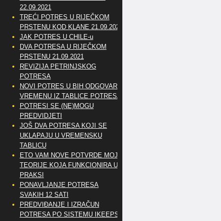
22.09.2021
TREĆI POTRES U RIJEČKOM
PRSTENU KOD KLANE 21.09.2021
JAK POTRES U CHILE-u
DVA POTRESA U RIJEČKOM
PRSTENU 21.09.2021
REVIZIJA PETRINJSKOG
POTRESA
NOVI POTRES U BIH ODGOVARA
VREMENU IZ TABLICE POTRESA
POTRESI SE (NE)MOGU
PREDVIDJETI
JOŠ DVA POTRESA KOJI SE
UKLAPAJU U VREMENSKU
TABLICU
ETO VAM NOVE POTVRDE MOJE
TEORIJE KOJA FUNKCIONIRA U
PRAKSI
PONAVLJANJE POTRESA
SVAKIH 12 SATI
PREDVIĐANJE I IZRAČUN
POTRESA PO SISTEMU IKEEPS