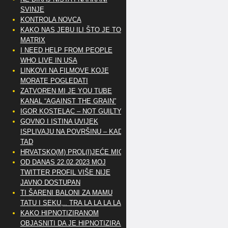
SVINJE
KONTROLA NOVCA
KAKO NAS JEBU ILI ŠTO JE TO
MATRIX
I NEED HELP FROM PEOPLE
WHO LIVE IN USA
LINKOVI NA FILMOVE KOJE
MORATE POGLEDATI
ZATVOREN MI JE YOU TUBE
KANAL “AGAINST THE GRAIN”
IGOR KOSTELAC – NOT GUILTY
GOVNO I ISTINA UVIJEK
ISPLIVAJU NA POVRŠINU – KAD
TAD
HRVATSKO(M) PROL(I)JEĆE MIG
OD DANAS 22.02.2023 MOJ
TWITTER PROFIL VIŠE NIJE
JAVNO DOSTUPAN
TI ŠARENI BALONI ZA MAMU
TATU I SEKU,.. TRA LA LA LA LA
KAKO HIPNOTIZIRANOM
OBJASNITI DA JE HIPNOTIZIRAN