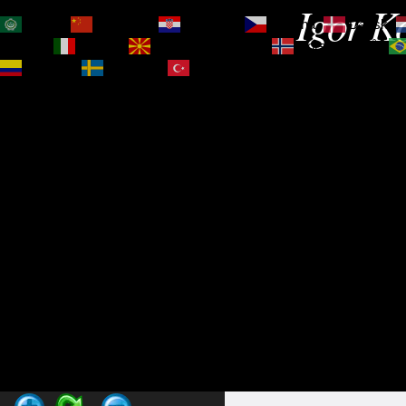
Igor Ko
العربية
简体中文
Hrvatski
Čeština‎
Dansk
Magyar
Italiano
Македонски јазик
Norsk bokmål
Español
Svenska
Türkçe