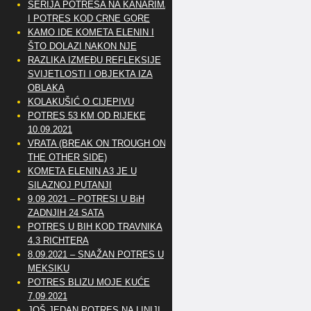
SERIJA POTRESA NA KANARIMA
I POTRES KOD CRNE GORE
KAMO IDE KOMETA ELENIN I
ŠTO DOLAZI NAKON NJE
RAZLIKA IZMEĐU REFLEKSIJE
SVIJETLOSTI I OBJEKTA IZA
OBLAKA
KOLAKUŠIĆ O CIJEPIVU
POTRES 53 KM OD RIJEKE
10.09.2021
VRATA (BREAK ON TROUGH ON
THE OTHER SIDE)
KOMETA ELENIN A3 JE U
SILAZNOJ PUTANJI
9.09.2021 – POTRESI U BiH
ZADNJIH 24 SATA
POTRES U BIH KOD TRAVNIKA
4.3 RICHTERA
8.09.2021 – SNAŽAN POTRES U
MEKSIKU
POTRES BLIZU MOJE KUĆE
7.09.2021
JOŠ JEDAN POTRES NA LINIJI