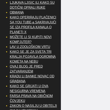
LJUKAVA LJISIC ILI KAKO SU
DOTIČNI OPRALI RUKE
OBMANA
KAKO OPERIRAJU PLAĆENICI
SA YOU TUBE-a SAKRIVAJUĆI
SE IZA PROFILA KANALA O
PLANETI X
MOŽETE LI SI KUPITI NOVI
KOMPJUTER?
LAV U ZOOLOŠKOM VRTU
KAKO SE JE ZA SVETA TRI
KRALJA POJAVILA OGROMNA
KOMETA NA NEBU
OVAJ BLOG JE PRED
ZATVARANJEM
KRADU LI BANKE NOVAC OD
GRAĐANA
KAKO SE GRIJATI U OVA
NESIGURNA VREMENA
FARSA PRAVA NA OBIČNOM
ČOVJEKU
ZAKON O NASILJU U OBITELJI