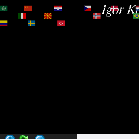
Igor Ko
العربية
简体中文
Hrvatski
Čeština‎
Dansk
Magyar
Italiano
Македонски јазик
Norsk bokmål
Español
Svenska
Türkçe