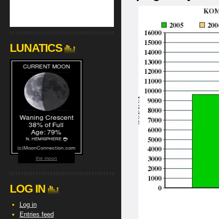
LUNATICS
the moon
LOG IN
Log in
Entries feed