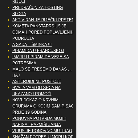
RIJEČI
PREDRAČUN ZA HOSTING
BLOGA
AKTIVIRAN JE RIJEČKI PRSTEN
KOMETA PANSTARRS U5 JE
ODMAH PORED POPLAVLJENIH
PODRUČJA
A SADA – ŠMINKA !!!
PIRAMIDA U FRANCUSKOJ
IMAJU LI PIRAMIDE VEZE SA
POTRESIMA
MALO SE TRESEMO DANAS ,..
HA?
ASTEROIDI NE POSTOJE
HVALA VAM OD SRCA NA
UKAZANOJ POMOĆI
NOVI DOKAZ O KRVNIM
GRUPAMA O KOJIM SAM PISAO
PRIJE 19 GODINA
PONOVNA POTVRDA MOJIH
NAPISA I RAZMIŠLJANJA
VIRUS JE PONOVNO MUTIRAO
SNAŽAN POTRES U MORU KOD