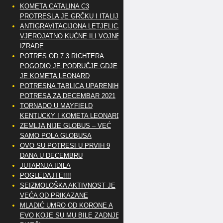
KOMETA CATALINA C3
PROTRESLA JE GRČKU I ITALIJU
ANTIGRAVITACIJONA LETJELICA
VJEROJATNO KUĆNE ILI VOJNE
IZRADE
POTRES OD 7.3 RICHTERA
POGODIO JE PODRUČJE GDJE
JE KOMETA LEONARD
POTRESNA TABLICA UPARENIH
POTRESA ZA DECEMBAR 2021
TORNADO U MAYFIELD
KENTUCKY I KOMETA LEONARD
ZEMLJA NIJE GLOBUS – VEĆ
SAMO POLA GLOBUSA
OVO SU POTRESI U PRVIH 9
DANA U DECEMBRU
JUTARNJA IDILA
POGLEDAJTE!!!!
SEIZMOLOŠKA AKTIVNOST JE
VEĆA OD PRIKAZANE
MLADIĆ UMRO OD KORONE A
EVO KOJE SU MU BILE ZADNJE