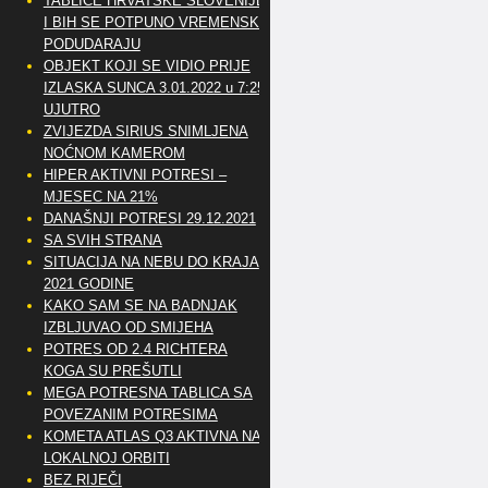
TABLICE HRVATSKE SLOVENIJE
I BIH SE POTPUNO VREMENSKI
PODUDARAJU
OBJEKT KOJI SE VIDIO PRIJE
IZLASKA SUNCA 3.01.2022 u 7:25
UJUTRO
ZVIJEZDA SIRIUS SNIMLJENA
NOĆNOM KAMEROM
HIPER AKTIVNI POTRESI –
MJESEC NA 21%
DANAŠNJI POTRESI 29.12.2021
SA SVIH STRANA
SITUACIJA NA NEBU DO KRAJA
2021 GODINE
KAKO SAM SE NA BADNJAK
IZBLJUVAO OD SMIJEHA
POTRES OD 2.4 RICHTERA
KOGA SU PREŠUTLI
MEGA POTRESNA TABLICA SA
POVEZANIM POTRESIMA
KOMETA ATLAS Q3 AKTIVNA NA
LOKALNOJ ORBITI
BEZ RIJEČI