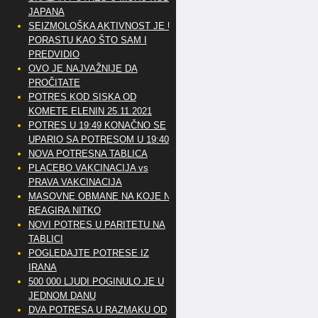
JAPANA
SEIZMOLOŠKA AKTIVNOST JE U
PORASTU KAO ŠTO SAM I
PREDVIDIO
OVO JE NAJVAŽNIJE DA
PROČITATE
POTRES KOD SISKA OD
KOMETE ELENIN 25.11.2021
POTRES U 19:49 KONAČNO SE
UPARIO SA POTRESOM U 19:40
NOVA POTRESNA TABLICA
PLACEBO VAKCINACIJA vs
PRAVA VAKCINACIJA
MASOVNE OBMANE NA KOJE NE
REAGIRA NITKO
NOVI POTRES U PARITETU NA
TABLICI
POGLEDAJTE POTRESE IZ
IRANA
500 000 LJUDI POGINULO JE U
JEDNOM DANU
DVA POTRESA U RAZMAKU OD