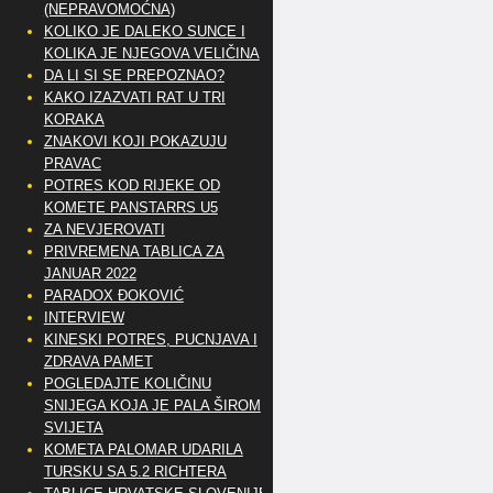
(NEPRAVOMOĆNA)
KOLIKO JE DALEKO SUNCE I
KOLIKA JE NJEGOVA VELIČINA
DA LI SI SE PREPOZNAO?
KAKO IZAZVATI RAT U TRI
KORAKA
ZNAKOVI KOJI POKAZUJU
PRAVAC
POTRES KOD RIJEKE OD
KOMETE PANSTARRS U5
ZA NEVJEROVATI
PRIVREMENA TABLICA ZA
JANUAR 2022
PARADOX ĐOKOVIĆ
INTERVIEW
KINESKI POTRES, PUCNJAVA I
ZDRAVA PAMET
POGLEDAJTE KOLIČINU
SNIJEGA KOJA JE PALA ŠIROM
SVIJETA
KOMETA PALOMAR UDARILA
TURSKU SA 5.2 RICHTERA