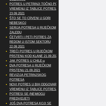
POTRES U PETRINJI TOČNO PO
VREMENU IZ TABLICE POTRESA
23.09.2021
ŠTO SE TO CRVENI U GORI
NEBESKOJ
SERIJA POTRESA U RIJEČKOM
ZALEĐU
ČETVRTI I PETI POTRES ZA
REDOM U ISTOM SEKTORU
22.09.2021
TREĆI POTRES U RIJEČKOM
PRSTENU KOD KLANE 21.09.2021
JAK POTRES U CHILE-u
DVA POTRESA U RIJEČKOM
PRSTENU 21.09.2021
REVIZIJA PETRINJSKOG
POTRESA
NOVI POTRES U BIH ODGOVARA
VREMENU IZ TABLICE POTRESA
POTRESI SE (NE)MOGU
PREDVIDJETI
JOŠ DVA POTRESA KOJI SE