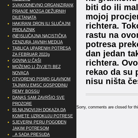
biti do ili m
SVAKODNEVNO ORGANIZIRANO
PRANJE MOZGA DEŽURNIH
mojoj procje
DILETANATA
richtera. To
HAKIRANI DRON ILI SLUČAJNI
PROLAZNIK
rastu na ovo
(NE)SLUČAJNA NACISTIČKA
potresa preko
CENZURA JAVNIH MEDIJA
TABLICA UPARENIH POTRESA
dan jedan tak
ZA FEBRUAR 2022g
richtera. Ov
GOVNA U ČAŠI
MOŽEMO LI ŽIVJETI BEZ
rekao da su p
NOVACA
nisu ništa če
OTVORENO PISMO GLAVNOM
TAJNIKU EMSC GOSPODINU
REMY BOSSU
DANAS SAM ZAVRŠIO SVE
PROZORE
Sorry, comments are closed for thi
55 NAJNOVIJIH DOKAZA DA
KOMETE UZROKUJU POTRESE
SJEVERNI PERU POGOĐEN
JAKIM POTRESOM
..A SADA PRESUDA