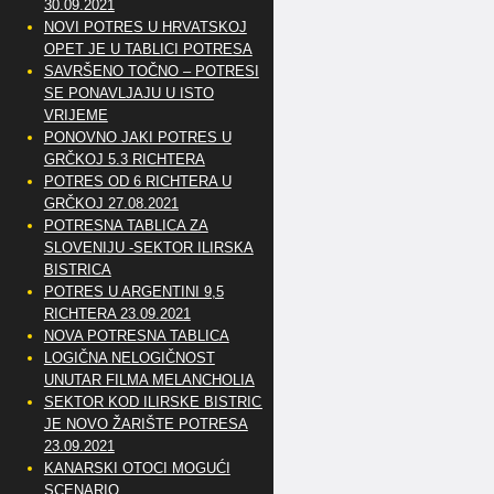
30.09.2021
NOVI POTRES U HRVATSKOJ
OPET JE U TABLICI POTRESA
SAVRŠENO TOČNO – POTRESI
SE PONAVLJAJU U ISTO
VRIJEME
PONOVNO JAKI POTRES U
GRČKOJ 5.3 RICHTERA
POTRES OD 6 RICHTERA U
GRČKOJ 27.08.2021
POTRESNA TABLICA ZA
SLOVENIJU -SEKTOR ILIRSKA
BISTRICA
POTRES U ARGENTINI 9,5
RICHTERA 23.09.2021
NOVA POTRESNA TABLICA
LOGIČNA NELOGIČNOST
UNUTAR FILMA MELANCHOLIA
SEKTOR KOD ILIRSKE BISTRICE
JE NOVO ŽARIŠTE POTRESA
23.09.2021
KANARSKI OTOCI MOGUĆI
SCENARIO