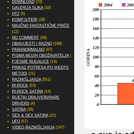
DOWNLOAD
(23)
GALERIJA SLIKA
(10)
HTZ
(5)
KOMPJUTERI
(39)
NAUČNO FANTASTIČNE PRIČE
(12)
NO COMMENT
(39)
OBAVIJESTI I RAZNO
(199)
PARANORMALNO
(87)
PISMA MOJIH OBOŽAVATELJA
(2)
PJESME RUGALICE
(14)
PRIKAZ POTRESA PO IKEEPS
METODI
(21)
RAZMIŠLJANJA
(551)
RI-ROCK
(53)
RI-ROCK SATIRA
(14)
RIJETKI DRAJVERI/RARE
DRIVERS
(4)
SATIRA
(36)
SEX & SEX SATIRA
(22)
UFO
(57)
VIDEO RAZMIŠLJANJA
(147)