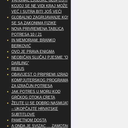
VRHUNAC LJUDSKE GLUPOSTI
KOJOJ SE NE VIDI KRAJ MOŽE
VEĆ I SUTRA BITI JOŠ VEĆI
GLOBALNO ZAGRIJAVANJE KOSI
SE SA ZAKONIMA FIZIKE
NOVA PRIVREMENA TABLICA
POTRESA 10 / 21
IN MEMORIAM: BRANKO
BERKOVIĆ
OVO JE PRAVA ENIGMA
NEOBIČAN SLUČAJ PJESME “OH
DARLING”
REBUS
OBAVIJEST O PRIPREMI IZRADE
KOMPJUTERSKOG PROGRAMA
ZA IZRAČUN POTRESA
JAK POTRES U MORU KOD
GRČKOG OTOKA CRETA
ŽELITE LI SE DOBRO NASMIJATI
– UKOPČAJTE HRVATSKE
SUBTITLOVE
PAMETNOM DOSTA
A ONDA JE SVIZAC,… ZAMOTAO