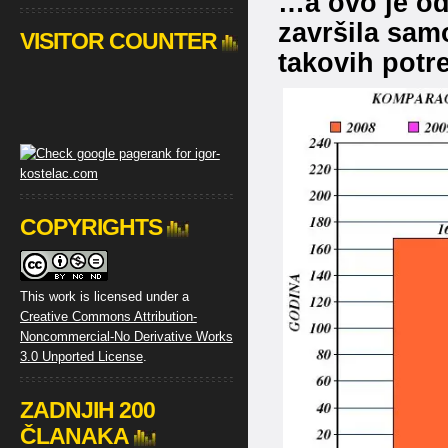
…a ovo je od
završila sam
VISITOR COUNTER
takovih potre
COPYRIGHTS
This work is licensed under a
Creative Commons Attribution-
Noncommercial-No Derivative Works
3.0 Unported License
.
ZADNJIH 200
ČLANAKA