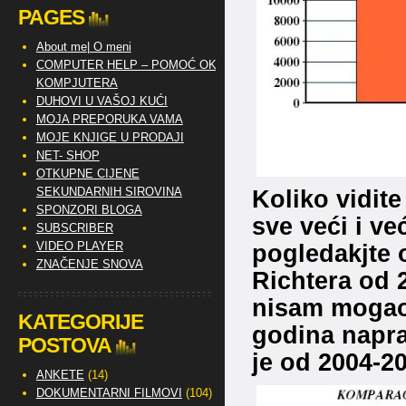
PAGES
About me| O meni
COMPUTER HELP – POMOĆ OKO
KOMPJUTERA
DUHOVI U VAŠOJ KUĆI
MOJA PREPORUKA VAMA
MOJE KNJIGE U PRODAJI
NET- SHOP
OTKUPNE CIJENE
SEKUNDARNIH SIROVINA
Koliko vidit
SPONZORI BLOGA
sve veći i već
SUBSCRIBER
VIDEO PLAYER
pogledakjte 
ZNAČENJE SNOVA
Richtera od 
nisam mogao
KATEGORIJE
godina napra
POSTOVA
je od 2004-2
ANKETE
(14)
DOKUMENTARNI FILMOVI
(104)