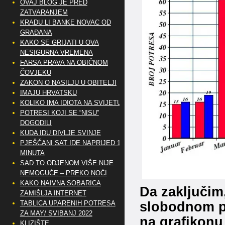
OVAJ BLOG JE PRED
ZATVARANJEM
KRADU LI BANKE NOVAC OD
GRAĐANA
KAKO SE GRIJATI U OVA
NESIGURNA VREMENA
FARSA PRAVA NA OBIČNOM
ČOVJEKU
ZAKON O NASILJU U OBITELJI
IMAJU HRVATSKU
KOLIKO IMA IDIOTA NA SVIJETU?
POTRESI KOJI SE “NISU”
DOGODILI
KUDA IDU DIVLJE SVINJE
PJEŠČANI SAT IDE NAPRIJED 10
MINUTA
SAD TO ODJENOM VIŠE NIJE
NEMOGUĆE – PREKO NOĆI
KAKO NAIVNA SOBARICA
Da zaključim
ZAMIŠLJA INTERNET
slobodnom p
TABLICA UPARENIH POTRESA
ZA MAY/ SVIBANJ 2022
na grafikonu
KLIZIŠTE