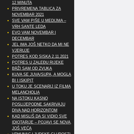
12 MINUTA
PRIVREMENA TABLICA ZA
NOVEMBAR 2021
SVE VAM PIŠE U MEDIJMA –
VRH SANTE LEDA
EVO VAM NOVEMBAR I
DECEMBAR
JEL IMA JOŠ NETKO DA MI NE
VJERUJE
POTRES KOD SISKA 2.11.2021
POTRES U ZALEĐU RIJEKE
BRŽI SAM OD ZVUKA
KUVA SE JUVA/SUPA, A MOGLA
BI I ISKIPIT
U TOKU JE SCENARIJ IZ FILMA
MELANCHOLIA
NA ISTOKU KASNO
POSLIJEPODNE SAKRIVAJU
DIVA NAD HORIZONTOM
KAD MISLIŠ DA SI VIDIO SVE
IDIOTARIJE – POJAVI SE NOVA,..
JOŠ VEĆA