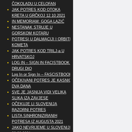
ČOKOLADU U CELOFAN
JAK POTRES KOD OTOKA
KRETA U GRČKOJ 12.10.2021
IN MEMORIAM: GOGA LAZIĆ
NESTANAK STRUJE U
GORSKOM KOTARU
POTRESI U DALMACIJI I ORBITE
KOMETA
JAK POTRES KOD TRILJ-a U
HRVATSKOJ
LOG IN – SIGN IN FACISTBOOK –
DRUGI DIO
Log In or Sign In – FASCISTBOOK
OČEKIVANI POTRES JE KASNIO
DVA DANA
SVE JE JASNIJA VIDI VELIKA
SLIKA IZA ZAVJESE
OČEKUJE LI SLOVENIJA
RAZORNI POTRES
LISTA SINHRONIZIRANIH
POTRESA IZ AUGUSTA 2021
JAKO NEVRIJEME U SLOVENIJI