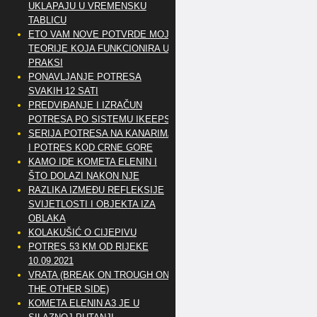
UKLAPAJU U VREMENSKU
TABLICU
ETO VAM NOVE POTVRDE MOJE
TEORIJE KOJA FUNKCIONIRA U
PRAKSI
PONAVLJANJE POTRESA
SVAKIH 12 SATI
PREDVIĐANJE I IZRAČUN
POTRESA PO SISTEMU IKEEPS
SERIJA POTRESA NA KANARIMA
I POTRES KOD CRNE GORE
KAMO IDE KOMETA ELENIN I
ŠTO DOLAZI NAKON NJE
RAZLIKA IZMEĐU REFLEKSIJE
SVIJETLOSTI I OBJEKTA IZA
OBLAKA
KOLAKUŠIĆ O CIJEPIVU
POTRES 53 KM OD RIJEKE
10.09.2021
VRATA (BREAK ON TROUGH ON
THE OTHER SIDE)
KOMETA ELENIN A3 JE U