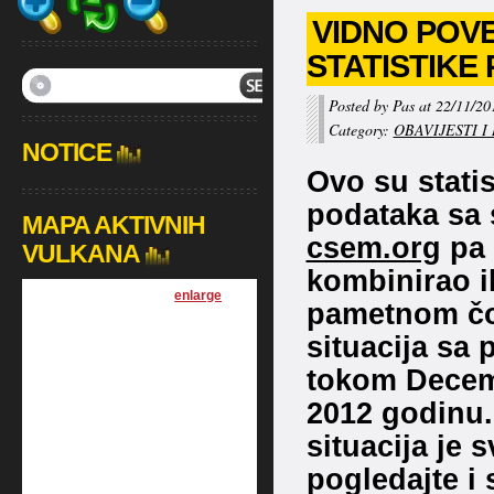
VIDNO POVE
STATISTIKE 
Posted by Pas at 22/11/20
Category:
OBAVIJESTI I
NOTICE
Ovo su stati
podataka sa 
MAPA AKTIVNIH
csem.org
pa 
VULKANA
kombinirao i
[
enlarge
]
pametnom čov
situacija sa 
tokom Decemb
2012 godinu.N
situacija je
pogledajte i 