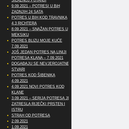
SILAZNOJ PUTANJI
9.09.2021 – POTRESI U BiH
ZADNJIH 24 SATA
POTRES U BIH KOD TRAVNIKA
4.3 RICHTERA
8.09.2021 – SNAŽAN POTRES U
MEKSIKU
POTRES BLIZU MOJE KUĆE
7.09.2021
JOŠ JEDAN POTRES NA LINIJI
POTRESA KLANA – 7.09.2021
DOGAĐAJU SE NEVJEROJATNE
STVARI
POTRES KOD ŠIBENIKA
4.09.2021
4.09.2021 NOVI POTRES KOD
KLANE
3.09.2021 – SERIJA POTRESA JE
ZATRESLA RIJEČKI PRSTEN I
ISTRU
STRAH OD POTRESA
2.09.2021
1.09.2021