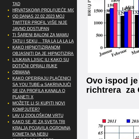
TAD
HRVATSKO(M) PROL(I)JEĆE MIG
OD DANAS 22.02.2023 MOJ
TWITTER PROFIL VIŠE NIJE
JAVNO DOSTUPAN
TI ŠARENI BALONI ZA MAMU
TATU I SEKU,.. TRA LA LA LA LA
KAKO HIPNOTIZIRANOM
OBJASNITI DA JE HIPNOTIZIRAN
LJUKAVA LJISIC ILI KAKO SU
DOTIČNI OPRALI RUKE
OBMANA
Ovo ispod je
KAKO OPERIRAJU PLAĆENICI
SA YOU TUBE-a SAKRIVAJUĆI
richtrera za
SE IZA PROFILA KANALA O
PLANETI X
MOŽETE LI SI KUPITI NOVI
KOMPJUTER?
LAV U ZOOLOŠKOM VRTU
KAKO SE JE ZA SVETA TRI
KRALJA POJAVILA OGROMNA
KOMETA NA NEBU