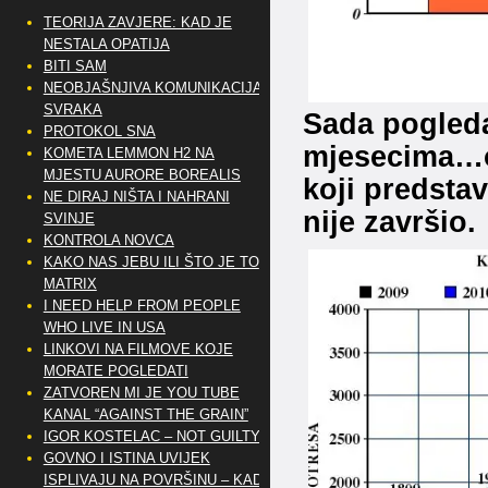
TEORIJA ZAVJERE: KAD JE
NESTALA OPATIJA
BITI SAM
NEOBJAŠNJIVA KOMUNIKACIJA
SVRAKA
Sada pogleda
PROTOKOL SNA
mjesecima…ob
KOMETA LEMMON H2 NA
MJESTU AURORE BOREALIS
koji predsta
NE DIRAJ NIŠTA I NAHRANI
nije završio.
SVINJE
KONTROLA NOVCA
KAKO NAS JEBU ILI ŠTO JE TO
MATRIX
I NEED HELP FROM PEOPLE
WHO LIVE IN USA
LINKOVI NA FILMOVE KOJE
MORATE POGLEDATI
ZATVOREN MI JE YOU TUBE
KANAL “AGAINST THE GRAIN”
IGOR KOSTELAC – NOT GUILTY
GOVNO I ISTINA UVIJEK
ISPLIVAJU NA POVRŠINU – KAD