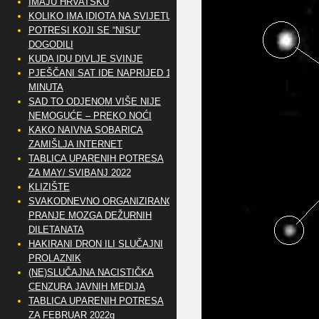
IMAJU HRVATSKU
KOLIKO IMA IDIOTA NA SVIJETU?
POTRESI KOJI SE “NISU”
DOGODILI
KUDA IDU DIVLJE SVINJE
PJEŠČANI SAT IDE NAPRIJED 10
MINUTA
SAD TO ODJENOM VIŠE NIJE
NEMOGUĆE – PREKO NOĆI
KAKO NAIVNA SOBARICA
ZAMIŠLJA INTERNET
TABLICA UPARENIH POTRESA
ZA MAY/ SVIBANJ 2022
KLIZIŠTE
SVAKODNEVNO ORGANIZIRANO
PRANJE MOZGA DEŽURNIH
DILETANATA
HAKIRANI DRON ILI SLUČAJNI
PROLAZNIK
(NE)SLUČAJNA NACISTIČKA
CENZURA JAVNIH MEDIJA
TABLICA UPARENIH POTRESA
ZA FEBRUAR 2022g