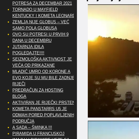
POTRESA ZA DECEMBAR 2021
TORNADO U MAYFIELD
KENTUCKY I KOMETA LEONARD
ZEMLJA NIJE GLOBUS – VEĆ
SAMO POLA GLOBUSA
OVO SU POTRESI U PRVIH 9
DANA U DECEMBRU
JUTARNJA IDILA
POGLEDAJTE!!!!
SEIZMOLOŠKA AKTIVNOST JE
VEĆA OD PRIKAZANE
MLADIĆ UMRO OD KORONE A
EVO KOJE SU MU BILE ZADNJE
RIJEČI
PREDRAČUN ZA HOSTING
BLOGA
AKTIVIRAN JE RIJEČKI PRSTEN
KOMETA PANSTARRS U5 JE
ODMAH PORED POPLAVLJENIH
PODRUČJA
A SADA – ŠMINKA !!!
PIRAMIDA U FRANCUSKOJ