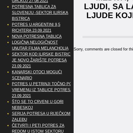
GRČKOJ 27.08.2021
LJUDI, SA 
POTRESNA TABLICA ZA
SLOVENIJU -SEKTOR ILIRSKA
LJUDE KOJ
BISTRICA
POTRES U ARGENTINI 9,5
RICHTERA 23.09.2021
NOVA POTRESNA TABLICA
LOGIČNA NELOGIČNOST
UNUTAR FILMA MELANCHOLIA
Sorry, comments are closed for thi
SEKTOR KOD ILIRSKE BISTRICE
JE NOVO ŽARIŠTE POTRESA
23.09.2021
KANARSKI OTOCI MOGUĆI
SCENARIO
POTRES U PETRINJI TOČNO PO
VREMENU IZ TABLICE POTRESA
23.09.2021
ŠTO SE TO CRVENI U GORI
NEBESKOJ
SERIJA POTRESA U RIJEČKOM
ZALEĐU
ČETVRTI I PETI POTRES ZA
REDOM U ISTOM SEKTORU