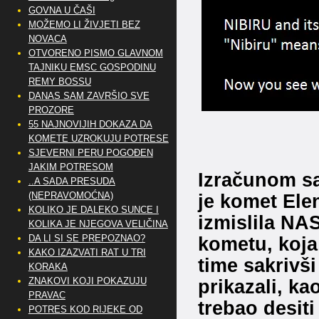
GOVNA U ČAŠI
MOŽEMO LI ŽIVJETI BEZ
NOVACA
OTVORENO PISMO GLAVNOM
TAJNIKU EMSC GOSPODINU
REMY BOSSU
DANAS SAM ZAVRŠIO SVE
PROZORE
55 NAJNOVIJIH DOKAZA DA
KOMETE UZROKUJU POTRESE
SJEVERNI PERU POGOĐEN
JAKIM POTRESOM
Izračunom sa
..A SADA PRESUDA
je komet Ele
(NEPRAVOMOĆNA)
KOLIKO JE DALEKO SUNCE I
izmislila NA
KOLIKA JE NJEGOVA VELIČINA
kometu, koja
DA LI SI SE PREPOZNAO?
KAKO IZAZVATI RAT U TRI
time sakrivš
KORAKA
prikazali, ka
ZNAKOVI KOJI POKAZUJU
PRAVAC
trebao desit
POTRES KOD RIJEKE OD