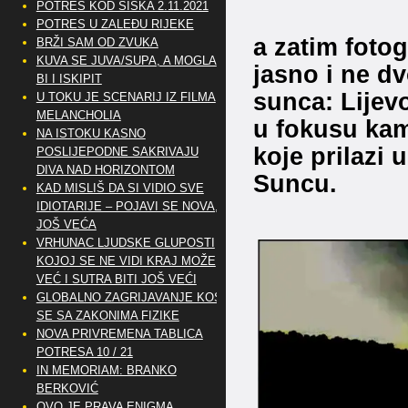
POTRES KOD SISKA 2.11.2021
POTRES U ZALEĐU RIJEKE
a zatim foto
BRŽI SAM OD ZVUKA
KUVA SE JUVA/SUPA, A MOGLA
jasno i ne d
BI I ISKIPIT
sunca: Lijev
U TOKU JE SCENARIJ IZ FILMA
MELANCHOLIA
u fokusu kam
NA ISTOKU KASNO
koje prilazi
POSLIJEPODNE SAKRIVAJU
DIVA NAD HORIZONTOM
Suncu.
KAD MISLIŠ DA SI VIDIO SVE
IDIOTARIJE – POJAVI SE NOVA,..
JOŠ VEĆA
VRHUNAC LJUDSKE GLUPOSTI
KOJOJ SE NE VIDI KRAJ MOŽE
VEĆ I SUTRA BITI JOŠ VEĆI
GLOBALNO ZAGRIJAVANJE KOSI
SE SA ZAKONIMA FIZIKE
NOVA PRIVREMENA TABLICA
POTRESA 10 / 21
IN MEMORIAM: BRANKO
BERKOVIĆ
OVO JE PRAVA ENIGMA