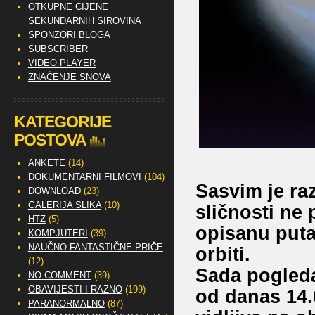
OTKUPNE CIJENE
SEKUNDARNIH SIROVINA
SPONZORI BLOGA
SUBSCRIBER
VIDEO PLAYER
ZNAČENJE SNOVA
KATEGORIJE
POSTOVA
ANKETE
(14)
DOKUMENTARNI FILMOVI
(104)
Sasvim je ra
DOWNLOAD
(23)
GALERIJA SLIKA
(10)
sličnosti ne 
HTZ
(5)
opisanu puta
KOMPJUTERI
(39)
NAUČNO FANTASTIČNE PRIČE
orbiti.
(12)
Sada pogleda
NO COMMENT
(39)
OBAVIJESTI I RAZNO
(199)
od danas 14.0
PARANORMALNO
(87)