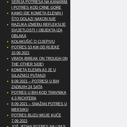
SERIJA POTRESA NA KANARIMA
I POTRES KOD CRNE GORE
KAMO IDE KOMETA ELENIN I
ŠTO DOLAZI NAKON NJE
RAZLIKA IZMEĐU REFLEKSIJE
SVIJETLOSTI I OBJEKTA IZA
OBLAKA
KOLAKUŠIĆ O CIJEPIVU
POTRES 53 KM OD RIJEKE
10.09.2021
VRATA (BREAK ON TROUGH ON
THE OTHER SIDE)
KOMETA ELENIN A3 JE U
SILAZNOJ PUTANJI
9.09.2021 – POTRESI U BiH
ZADNJIH 24 SATA
POTRES U BIH KOD TRAVNIKA
4.3 RICHTERA
8.09.2021 – SNAŽAN POTRES U
MEKSIKU
POTRES BLIZU MOJE KUĆE
7.09.2021
JOŠ JEDAN POTRES NA LINIJI