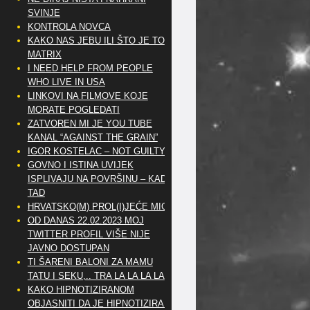
SVINJE
KONTROLA NOVCA
KAKO NAS JEBU ILI ŠTO JE TO
MATRIX
I NEED HELP FROM PEOPLE
WHO LIVE IN USA
LINKOVI NA FILMOVE KOJE
MORATE POGLEDATI
ZATVOREN MI JE YOU TUBE
KANAL “AGAINST THE GRAIN”
IGOR KOSTELAC – NOT GUILTY
GOVNO I ISTINA UVIJEK
ISPLIVAJU NA POVRŠINU – KAD
TAD
HRVATSKO(M) PROL(I)JEĆE MIG
OD DANAS 22.02.2023 MOJ
TWITTER PROFIL VIŠE NIJE
JAVNO DOSTUPAN
TI ŠARENI BALONI ZA MAMU
TATU I SEKU,.. TRA LA LA LA LA
KAKO HIPNOTIZIRANOM
OBJASNITI DA JE HIPNOTIZIRAN