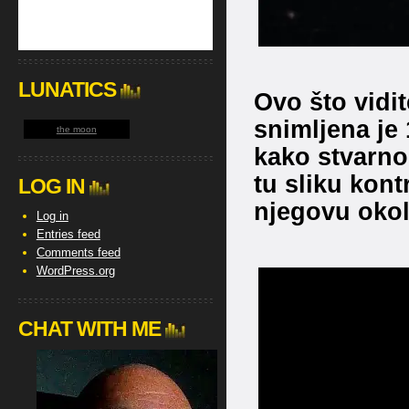
LUNATICS
Ovo što vidit
snimljena je
the moon
kako stvarno
tu sliku kont
LOG IN
njegovu okol
Log in
Entries feed
Comments feed
WordPress.org
CHAT WITH ME