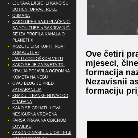
LJUKAVA LJISIC ILI KAKO SU
DOTIČNI OPRALI RUKE
OBMANA
KAKO OPERIRAJU PLAĆENICI
SA YOU TUBE-a SAKRIVAJUĆI
SE IZA PROFILA KANALA O
PLANETI X
MOŽETE LI SI KUPITI NOVI
Ove četiri pra
KOMPJUTER?
LAV U ZOOLOŠKOM VRTU
mjeseci, čine
KAKO SE JE ZA SVETA TRI
formacija n
KRALJA POJAVILA OGROMNA
KOMETA NA NEBU
Nezavisnii a
OVAJ BLOG JE PRED
formaciju pr
ZATVARANJEM
KRADU LI BANKE NOVAC OD
GRAĐANA
KAKO SE GRIJATI U OVA
NESIGURNA VREMENA
FARSA PRAVA NA OBIČNOM
ČOVJEKU
ZAKON O NASILJU U OBITELJI