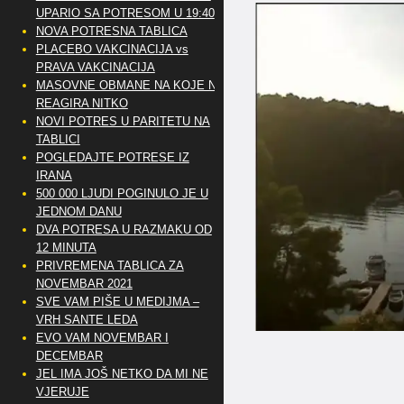
UPARIO SA POTRESOM U 19:40
NOVA POTRESNA TABLICA
PLACEBO VAKCINACIJA vs
PRAVA VAKCINACIJA
MASOVNE OBMANE NA KOJE NE
REAGIRA NITKO
NOVI POTRES U PARITETU NA
TABLICI
POGLEDAJTE POTRESE IZ
IRANA
500 000 LJUDI POGINULO JE U
JEDNOM DANU
DVA POTRESA U RAZMAKU OD
12 MINUTA
PRIVREMENA TABLICA ZA
NOVEMBAR 2021
SVE VAM PIŠE U MEDIJMA –
VRH SANTE LEDA
EVO VAM NOVEMBAR I
DECEMBAR
JEL IMA JOŠ NETKO DA MI NE
VJERUJE