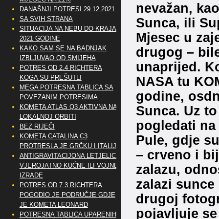
nevažan, kao
DANAŠNJI POTRESI 29.12.2021
Sunca, ili Su
SA SVIH STRANA
SITUACIJA NA NEBU DO KRAJA
Mjesec u zaj
2021 GODINE
drugog – bil
KAKO SAM SE NA BADNJAK
IZBLJUVAO OD SMIJEHA
unaprijed. K
POTRES OD 2.4 RICHTERA
NASA tu KOM
KOGA SU PREŠUTLI
MEGA POTRESNA TABLICA SA
godine, osdn
POVEZANIM POTRESIMA
Sunca. Uz to
KOMETA ATLAS Q3 AKTIVNA NA
LOKALNOJ ORBITI
pogledati na 
BEZ RIJEČI
Pule, gdje s
KOMETA CATALINA C3
PROTRESLA JE GRČKU I ITALIJU
– crveno i bi
ANTIGRAVITACIJONA LETJELICA
zalazu, odno
VJEROJATNO KUĆNE ILI VOJNE
IZRADE
zalazi sunce 
POTRES OD 7.3 RICHTERA
drugoj fotog
POGODIO JE PODRUČJE GDJE
JE KOMETA LEONARD
pojavljuje se
POTRESNA TABLICA UPARENIH