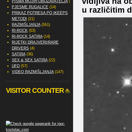
vidljiva na o
PISMA MOJIH OBOŽAVATELJA
(2)
PJESME RUGALICE
(14)
u različitim 
PRIKAZ POTRESA PO IKEEPS
METODI
(21)
RAZMIŠLJANJA
(551)
RI-ROCK
(53)
RI-ROCK SATIRA
(14)
RIJETKI DRAJVERI/RARE
DRIVERS
(4)
SATIRA
(36)
SEX & SEX SATIRA
(22)
UFO
(57)
VIDEO RAZMIŠLJANJA
(147)
VISITOR COUNTER