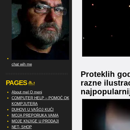
chat wih me
Proteklih god
razne ilustra
PAGES
najpopularnij
About me| O meni
COMPUTER HELP – POMOĆ OKO
KOMPJUTERA
DUHOVI U VAŠOJ KUĆI
MOJA PREPORUKA VAMA
MOJE KNJIGE U PRODAJI
NET- SHOP