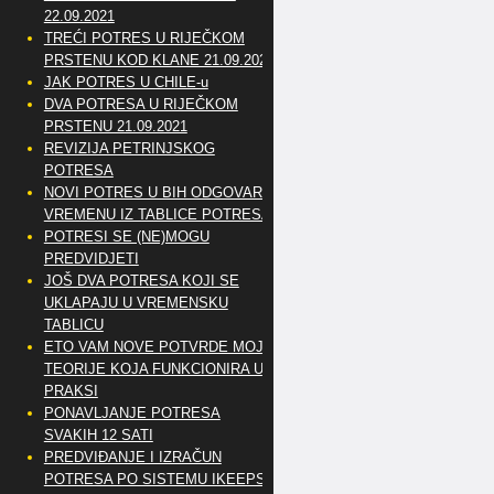
22.09.2021
TREĆI POTRES U RIJEČKOM
PRSTENU KOD KLANE 21.09.2021
JAK POTRES U CHILE-u
DVA POTRESA U RIJEČKOM
PRSTENU 21.09.2021
REVIZIJA PETRINJSKOG
POTRESA
NOVI POTRES U BIH ODGOVARA
VREMENU IZ TABLICE POTRESA
POTRESI SE (NE)MOGU
PREDVIDJETI
JOŠ DVA POTRESA KOJI SE
UKLAPAJU U VREMENSKU
TABLICU
ETO VAM NOVE POTVRDE MOJE
TEORIJE KOJA FUNKCIONIRA U
PRAKSI
PONAVLJANJE POTRESA
SVAKIH 12 SATI
PREDVIĐANJE I IZRAČUN
POTRESA PO SISTEMU IKEEPS