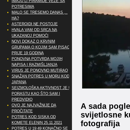
IMAJU LI PIRAMIDE VEZE SA
POTRESIMA
MALO SE TRESEMO DANAS ,..
HA?
ASTEROIDI NE POSTOJE
HVALA VAM OD SRCA NA
UKAZANOJ POMOĆI
NOVI DOKAZ O KRVNIM
GRUPAMA O KOJIM SAM PISAO
PRIJE 19 GODINA
PONOVNA POTVRDA MOJIH
NAPISA I RAZMIŠLJANJA
VIRUS JE PONOVNO MUTIRAO
SNAŽAN POTRES U MORU KOD
JAPANA
SEIZMOLOŠKA AKTIVNOST JE U
PORASTU KAO ŠTO SAM I
PREDVIDIO
A sada pogle
OVO JE NAJVAŽNIJE DA
PROČITATE
svijetlosne k
POTRES KOD SISKA OD
fotografija
KOMETE ELENIN 25.11.2021
POTRES U 19:49 KONAČNO SE