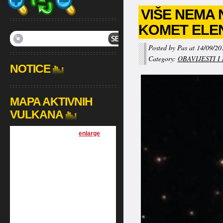
VIŠE NEMA 
KOMET ELEN
Posted by Pas at 14/09/20
Category:
OBAVIJESTI I
NOTICE
MAPA AKTIVNIH
VULKANA
[
enlarge
]