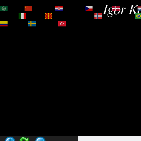
Igor Ko
العربية
简体中文
Hrvatski
Čeština‎
Dansk
Magyar
Italiano
Македонски јазик
Norsk bokmål
Español
Svenska
Türkçe