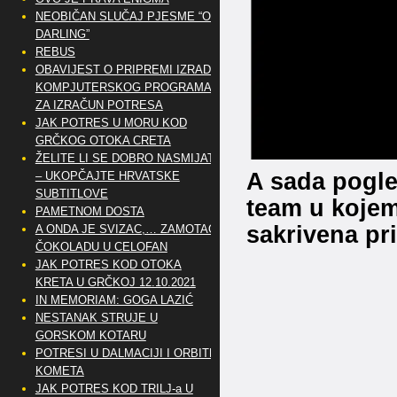
NEOBIČAN SLUČAJ PJESME “OH
DARLING”
REBUS
OBAVIJEST O PRIPREMI IZRADE
KOMPJUTERSKOG PROGRAMA
ZA IZRAČUN POTRESA
JAK POTRES U MORU KOD
GRČKOG OTOKA CRETA
ŽELITE LI SE DOBRO NASMIJATI
A sada pogle
– UKOPČAJTE HRVATSKE
SUBTITLOVE
team u kojem
PAMETNOM DOSTA
sakrivena pr
A ONDA JE SVIZAC,… ZAMOTAO
ČOKOLADU U CELOFAN
JAK POTRES KOD OTOKA
KRETA U GRČKOJ 12.10.2021
IN MEMORIAM: GOGA LAZIĆ
NESTANAK STRUJE U
GORSKOM KOTARU
POTRESI U DALMACIJI I ORBITE
KOMETA
JAK POTRES KOD TRILJ-a U