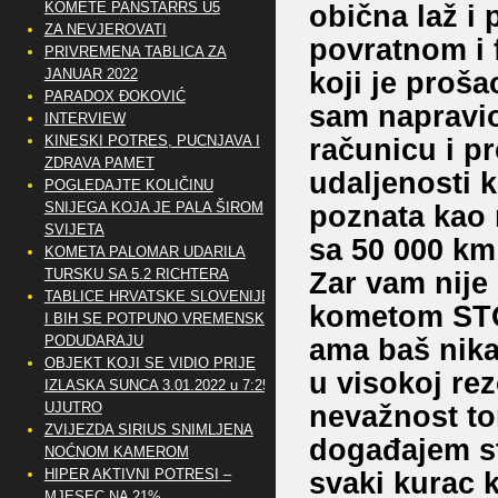
obična laž i
KOMETE PANSTARRS U5
ZA NEVJEROVATI
povratnom i 
PRIVREMENA TABLICA ZA
koji je proša
JANUAR 2022
PARADOX ĐOKOVIĆ
sam napravio
INTERVIEW
računicu i p
KINESKI POTRES, PUCNJAVA I
ZDRAVA PAMET
udaljenosti 
POGLEDAJTE KOLIČINU
poznata kao n
SNIJEGA KOJA JE PALA ŠIROM
SVIJETA
sa 50 000 km
KOMETA PALOMAR UDARILA
Zar vam nije
TURSKU SA 5.2 RICHTERA
TABLICE HRVATSKE SLOVENIJE
kometom STO
I BIH SE POTPUNO VREMENSKI
ama baš nikak
PODUDARAJU
OBJEKT KOJI SE VIDIO PRIJE
u visokoj re
IZLASKA SUNCA 3.01.2022 u 7:25
nevažnost to
UJUTRO
ZVIJEZDA SIRIUS SNIMLJENA
događajem sto
NOĆNOM KAMEROM
svaki kurac 
HIPER AKTIVNI POTRESI –
MJESEC NA 21%