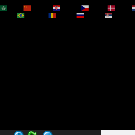
العربية
简体中文
Hrvatski
Čeština‎
Dansk
bokmål
Português
Română
Русский
Српски је