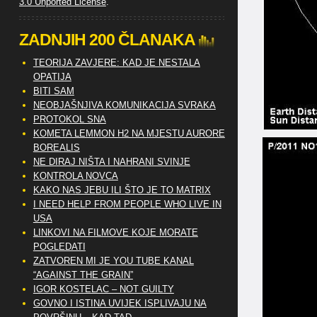
3.0 Unported License
.
ZADNJIH 200 ČLANAKA
TEORIJA ZAVJERE: KAD JE NESTALA
OPATIJA
BITI SAM
NEOBJAŠNJIVA KOMUNIKACIJA SVRAKA
PROTOKOL SNA
KOMETA LEMMON H2 NA MJESTU AURORE
BOREALIS
NE DIRAJ NIŠTA I NAHRANI SVINJE
KONTROLA NOVCA
KAKO NAS JEBU ILI ŠTO JE TO MATRIX
I NEED HELP FROM PEOPLE WHO LIVE IN
USA
LINKOVI NA FILMOVE KOJE MORATE
POGLEDATI
ZATVOREN MI JE YOU TUBE KANAL
“AGAINST THE GRAIN”
IGOR KOSTELAC – NOT GUILTY
GOVNO I ISTINA UVIJEK ISPLIVAJU NA