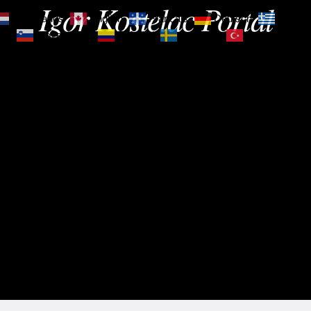
Igor Kostelac Portal
Nederlands
English
Français
Deutsch
Ελληνι
зик
Slovenščina
Español
Svenska
Türkçe