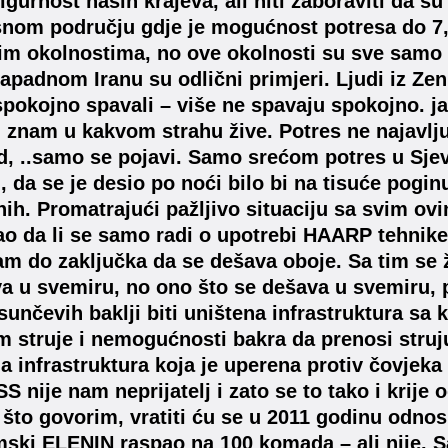
sigurnost naših krajeva, ali niti zaboraviti da s
snom području gdje je mogućnost potresa do 7,
m okolnostima, no ove okolnosti su sve samo n
apadnom Iranu su odlični primjeri. Ljudi iz Zeni
spokojno spavali – više ne spavaju spokojno. 
i znam u kakvom strahu žive. Potres ne najavljuj
d, ..samo se pojavi. Samo srećom potres u Sje
, da se je desio po noći bilo bi na tisuće poginu
nih. Promatrajući pažljivo situaciju sa svim o
ao da li se samo radi o upotrebi HAARP tehnike 
m do zaključka da se dešava oboje. Sa tim se ž
a u svemiru, no ono što se dešava u svemiru, 
unčevih baklji biti uništena infrastruktura sa
 struje i nemogućnosti bakra da prenosi struju 
 infrastruktura koja je uperena protiv čovjeka 
SS nije nam neprijatelj i zato se to tako i krije
što govorim, vratiti ću se u 2011 godinu odno
mski ELENIN raspao na 100 komada – ali nije. S