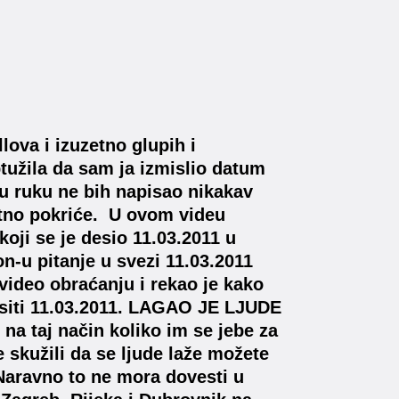
ova i izuzetno glupih i
tužila da sam ja izmislio datum
u ruku ne bih napisao nikakav
etno pokriće. U ovom videu
oji se je desio 11.03.2011 u
-u pitanje u svezi 11.03.2011
video obraćanju i rekao je kako
desiti 11.03.2011. LAGAO JE LJUDE
na taj način koliko im se jebe za
te skužili da se ljude laže možete
 Naravno to ne mora dovesti u