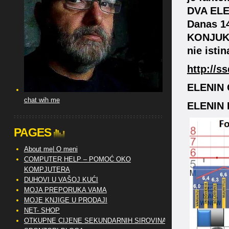
DVA ELEN
Danas 14
KONJUKCI
nie isti
http://s
ELENIN 
chat wih me
ELENIN 
PAGES
About me| O meni
COMPUTER HELP – POMOĆ OKO
KOMPJUTERA
DUHOVI U VAŠOJ KUĆI
MOJA PREPORUKA VAMA
MOJE KNJIGE U PRODAJI
NET- SHOP
OTKUPNE CIJENE SEKUNDARNIH SIROVINA