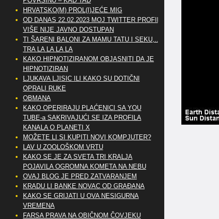
POVRŠINU – KAD TAD
HRVATSKO(M) PROL(I)JEĆE MIG
OD DANAS 22.02.2023 MOJ TWITTER PROFIL
VIŠE NIJE JAVNO DOSTUPAN
TI ŠARENI BALONI ZA MAMU TATU I SEKU,..
TRA LA LA LA LA
KAKO HIPNOTIZIRANOM OBJASNITI DA JE
HIPNOTIZIRAN
LJUKAVA LJISIC ILI KAKO SU DOTIČNI
OPRALI RUKE
OBMANA
KAKO OPERIRAJU PLAĆENICI SA YOU
TUBE-a SAKRIVAJUĆI SE IZA PROFILA
KANALA O PLANETI X
MOŽETE LI SI KUPITI NOVI KOMPJUTER?
LAV U ZOOLOŠKOM VRTU
KAKO SE JE ZA SVETA TRI KRALJA
POJAVILA OGROMNA KOMETA NA NEBU
OVAJ BLOG JE PRED ZATVARANJEM
KRADU LI BANKE NOVAC OD GRAĐANA
KAKO SE GRIJATI U OVA NESIGURNA
VREMENA
FARSA PRAVA NA OBIČNOM ČOVJEKU