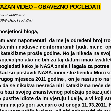
VAŽAN VIDEO – OBAVEZNO POGLEDATI
Pas at 14/08/2012
OBAVIJESTI I RAZNO
posjetioci bloga,
m vam napomenuti da me je određeni broj troll
štenih i nadasve neinformiranih ljudi, mene op
kataklizme prošle godine. No ja nikada na svoj
ojevoljno ako ne bih za taj datum imao kvalit
ogledati kako je NASA znala i lagala za potres k
Kad su postavili NASA-inom službeniku Morrison
ugog mjeseca 2011 godine , on je nastupio na 
a da se nikakva nesreća niti kataklizma neće 
a bazi svojeg znanstvenog položaja pokazujući 
 pustite idiote da im vjeruju i dalje, a vi koji s
emni na još gori scenario od onoga 11.03.2011.