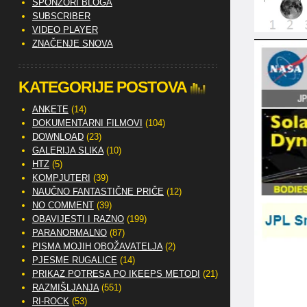
SPONZORI BLOGA
SUBSCRIBER
VIDEO PLAYER
ZNAČENJE SNOVA
KATEGORIJE POSTOVA
ANKETE
(14)
DOKUMENTARNI FILMOVI
(104)
DOWNLOAD
(23)
GALERIJA SLIKA
(10)
HTZ
(5)
KOMPJUTERI
(39)
NAUČNO FANTASTIČNE PRIČE
(12)
NO COMMENT
(39)
OBAVIJESTI I RAZNO
(199)
PARANORMALNO
(87)
PISMA MOJIH OBOŽAVATELJA
(2)
PJESME RUGALICE
(14)
PRIKAZ POTRESA PO IKEEPS METODI
(21)
RAZMIŠLJANJA
(551)
RI-ROCK
(53)