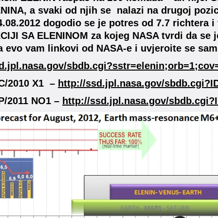
INA, a svaki od njih se nalazi na drugoj poziciji
.08.2012 dogodio se je potres od 7.7 richtera i
JI SA ELENINOM za kojeg NASA tvrdi da se je r
na evo vam linkovi od NASA-e i uvjeroite se sam
sd.jpl.nasa.gov/sbdb.cgi?sstr=elenin;orb=1;co
C/2010 X1 –
http://ssd.jpl.nasa.gov/sbdb.cgi
P/2011 NO1 –
http://ssd.jpl.nasa.gov/sbdb.cg