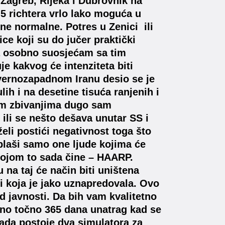
u Zagreb, Rijeka i Dubrovnik na
5 richtera vrlo lako moguća u
e normalne. Potres u Zenici ili
ce koji su do jučer praktički
ja osobno suosjećam sa tim
e kakvog će intenziteta biti
vernozapadnom Iranu desio se je
lih i na desetine tisuća ranjenih i
vim zbivanjima dugo sam
ili se nešto dešava unutar SS i
eli postići negativnost toga što
plaši samo one ljude kojima će
 kojom to sada čine – HAARP.
na taj će način biti uništena
i koja je jako uznapredovala. Ovo
 od javnosti. Da bih vam kvalitetno
sno točno 365 dana unatrag kad se
ada postoje dva simulatora za