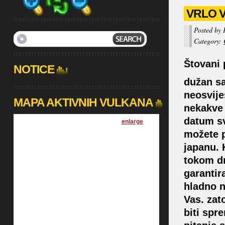
VRLO 
Posted by 
Category:
Štovani 
NOTICE
dužan sa
neosvije
MAPA AKTIVNIH VULKANA
nekakve 
datum sv
[
enlarge
]
možete p
japanu. 
tokom dr
garantir
hladno n
Vas. zato
biti spr