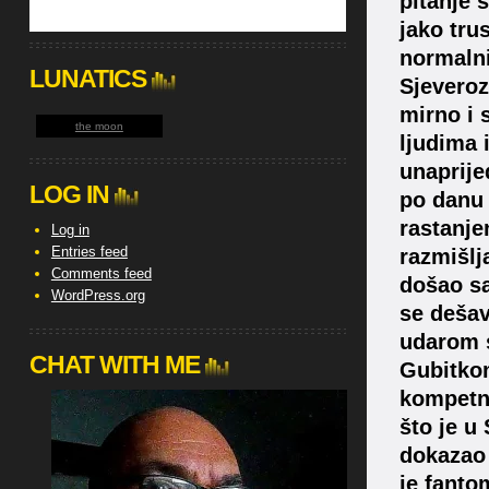
pitanje 
jako tru
normalni
LUNATICS
Sjeveroz
mirno i 
the moon
ljudima 
unaprije
LOG IN
po danu 
rastanje
Log in
Entries feed
razmišlj
Comments feed
došao sa
WordPress.org
se dešav
udarom s
CHAT WITH ME
Gubitkom
kompetna
što je u 
dokazao 
je fanto