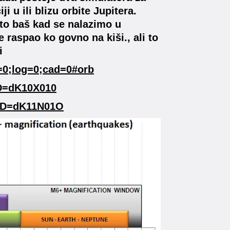
 u ili blizu orbite Jupitera.
 to baš kad se nalazimo u
aspao ko govno na kiši., ali to
i
v=0;log=0;cad=0#orb
?ID=dK10X010
i?ID=dK11N01O