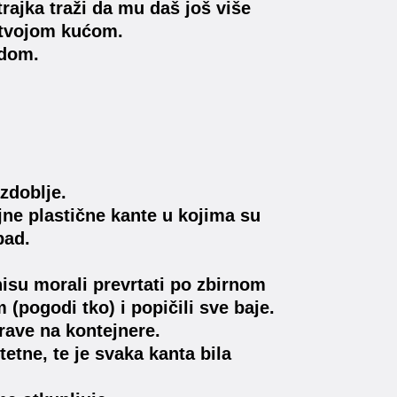
rajka traži da mu daš još više
d tvojom kućom.
adom.
zdoblje.
ne plastične kante u kojima su
pad.
nisu morali prevrtati po zbirnom
 (pogodi tko) i popičili sve baje.
brave na kontejnere.
itetne, te je svaka kanta bila