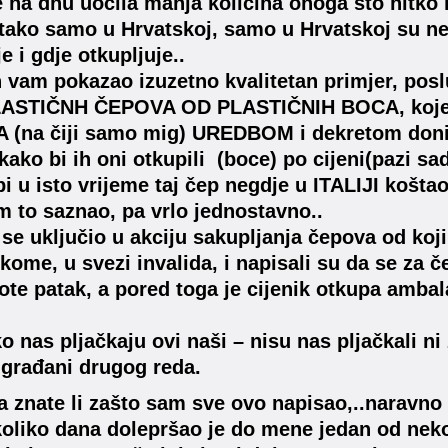
e na dnu uočila manja količina onoga što nitko 
e tako samo u Hrvatskoj, samo u Hrvatskoj su n
e i gdje otkupljuje..
 vam pokazao izuzetno kvalitetan primjer, pos
LASTIČNH ČEPOVA OD PLASTIČNIH BOCA, koje
 (na čiji samo mig) UREDBOM i dekretom donij
kako bi ih oni otkupili (boce) po cijeni(pazi sad
bi u isto vrijeme taj čep negdje u ITALIJI koštao
 to saznao, pa vrlo jednostavno..
e uključio u akciju sakupljanja čepova od koji
kome, u svezi invalida, i napisali su da se za č
ote patak, a pored toga je cijenik otkupa ambalaž
o nas pljačkaju ovi naši – nisu nas pljačkali n
 građani drugog reda.
 znate li zašto sam sve ovo napisao,..naravno 
koliko dana dolepršao je do mene jedan od nek