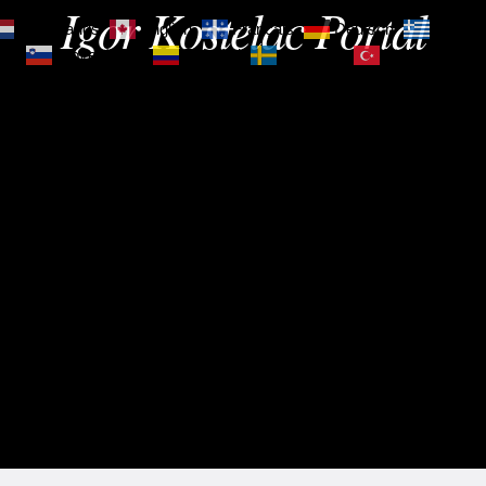
Igor Kostelac Portal
Nederlands
English
Français
Deutsch
Ελληνι
зик
Slovenščina
Español
Svenska
Türkçe