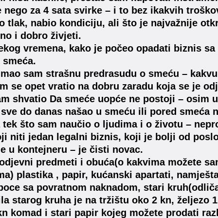
e nego za 4 sata svirke – i to bez ikakvih troš
o tlak, nabio kondiciju, ali što je najvažnije 
tno i dobro živjeti.
kog vremena, kako je počeo opadati biznis sa
d smeća.
imao sam strašnu predrasudu o smeću – kakvu i
am se opet vratio na dobru zaradu koja se je 
m shvatio Da smeće uopće ne postoji – osim 
sve do danas našao u smeću ili pored smeća ne
a tek što sam naučio o ljudima i o životu – nepro
ji niti jedan legalni biznis, koji je bolji od po
je u kontejneru – je čisti novac.
 odjevni predmeti i obuća(o kakvima možete sam
ma) plastika , papir, kućanski apartati, namješt
 boce sa povratnom naknadom, stari kruh(odliča
ila starog kruha je na tržištu oko 2 kn, željezo
kn komad i stari papir kojeg možete prodati raz