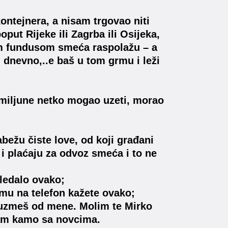
ontejnera, a nisam trgovao niti
oput Rijeke ili Zagrba ili Osijeka,
vim fundusom smeća raspolažu – a
si dnevno,..e baš u tom grmu i leži
i miljune netko mogao uzeti, morao
rabežu čiste love, od koji građani
š i plaćaju za odvoz smeća i to ne
gledalo ovako;
 mu na telefon kažete ovako;
h uzmeš od mene. Molim te Mirko
mam kamo sa novcima.