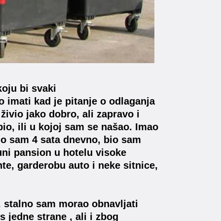
oju bi svaki
 imati kad je pitanje o odlaganja
ivio jako dobro, ali zapravo i
bio, ili u kojoj sam se našao. Imao
io sam 4 sata dnevno, bio sam
ni pansion u hotelu visoke
e, garderobu auto i neke sitnice,
 stalno sam morao obnavljati
 jedne strane , ali i zbog