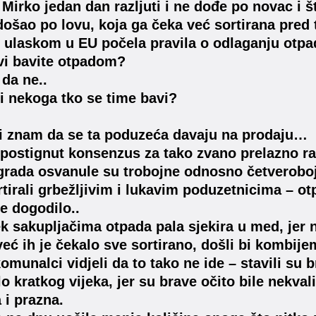
Mirko jedan dan razljuti i ne dođe po novac i št
došao po lovu, koja ga čeka već sortirana pre
u ulaskom u EU počela pravila o odlaganju otp
 vi bavite otpadom?
da ne..
li nekoga tko se time bavi?
li znam da se ta poduzeća davaju na prodaju…
e postignut konsenzus za tako zvano prelazno ra
grada osvanule su trobojne odnosno četveroboj
ortirali grbežljivim i lukavim poduzetnicima – ot
je dogodilo..
ek sakupljačima otpada pala sjekira u med, jer 
eć ih je čekalo sve sortirano, došli bi kombijem
omunalci vidjeli da to tako ne ide – stavili su 
ilo kratkog vijeka, jer su brave očito bile nekval
 i prazna.