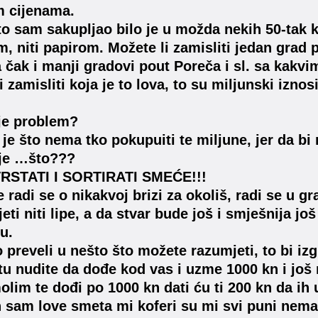
im cijenama.
to sam sakupljao bilo je u možda nekih 50-tak k
m, niti papirom. Možete li zamisliti jedan grad p
a čak i manji gradovi pout Poreča i sl. sa kak
i zamisliti koja je to lova, to su miljunski izno
je problem?
je što nema tko pokupuiti te miljune, jer da b
ije …što???
RSTATI I SORTIRATI SMEĆE!!!
e radi se o nikakvoj brizi za okoliš, radi se u g
eti niti lipe, a da stvar bude još i smješnija jo
u.
o preveli u nešto što možete razumjeti, to bi iz
tu nudite da dođe kod vas i uzme 1000 kn i još
olim te dođi po 1000 kn dati ću ti 200 kn da i
 sam love smeta mi koferi su mi svi puni ne