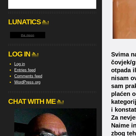
LUNATICS
the moon
LOG IN
Svima na
čovjek/g
Log in
otpada i
Entries feed
Comments feed
nisam ov
WordPress.org
sam prak
plaćen o
CHAT WITH ME
kategori
i konsta
Za nevjer
Naime in
zbog teh