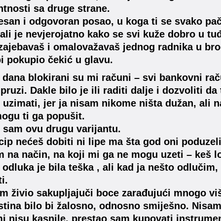
tnosti sa druge strane.
resan i odgovoran posao, u koga ti se svako pa
ali je nevjerojatno kako se svi kuže dobro u tu
zajebavaš i omalovažavaš jednog radnika u bro
i pokupio čekić u glavu.
dana blokirani su mi računi – svi bankovni raču
ruzi. Dakle bilo je ili raditi dalje i dozvoliti d
 uzimati, jer ja nisam nikome ništa dužan, ali na
mogu ti ga popušit.
sam ovu drugu varijantu.
cip nećeš dobiti ni lipe ma šta god oni poduzeli
 na način, na koji mi ga ne mogu uzeti – keš 
 odluka je bila teška , ali kad ja nešto odlučim
i.
am živio sakupljajuči boce zarađujući mnogo vi
istina bilo bi žalosno, odnosno smiješno. Nisa
mi nisu kasnile, prestao sam kupovati instrume