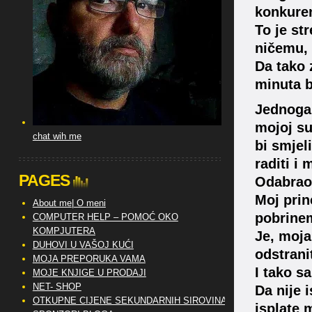
konkuren
To je st
ničemu, 
Da tako 
minuta b
Jednoga 
mojoj sup
chat wih me
bi smjeli
raditi i 
PAGES
Odabrao 
Moj prin
About me| O meni
pobrinem
COMPUTER HELP – POMOĆ OKO
KOMPJUTERA
Je, moja
DUHOVI U VAŠOJ KUĆI
odstranit
MOJA PREPORUKA VAMA
I tako s
MOJE KNJIGE U PRODAJI
NET- SHOP
Da nije 
OTKUPNE CIJENE SEKUNDARNIH SIROVINA
isplate 