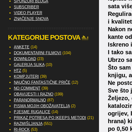
SPONZORI BLOGA
sata viš
SUBSCRIBER
VIDEO PLAYER
Regulira
ZNAČENJE SNOVA
i kvalite
Nakon ne
KATEGORIJE POSTOVA
kante o
Iskreno 
ANKETE
(14)
I tako s
DOKUMENTARNI FILMOVI
(104)
DOWNLOAD
(23)
Ubrzo sa
GALERIJA SLIKA
(10)
Što sam 
HTZ
(5)
knjigu, 
KOMPJUTERI
(39)
Ne posto
NAUČNO FANTASTIČNE PRIČE
(12)
NO COMMENT
(39)
Sve što 
OBAVIJESTI I RAZNO
(199)
Željezo,
PARANORMALNO
(87)
katalozi
PISMA MOJIH OBOŽAVATELJA
(2)
PJESME RUGALICE
(14)
ogrijev,
PRIKAZ POTRESA PO IKEEPS METODI
(21)
hrana) k
RAZMIŠLJANJA
(551)
po 0,50 
RI-ROCK
(53)