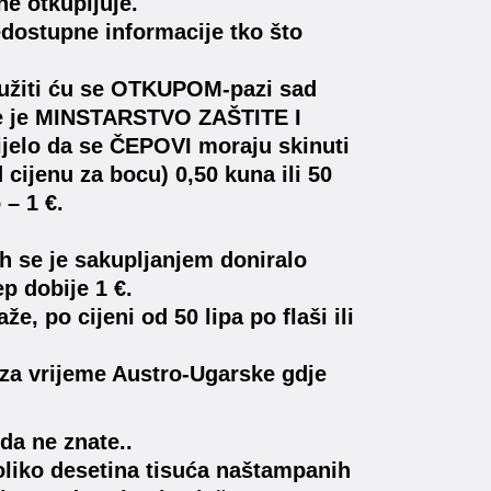
ne otkupljuje.
edostupne informacije tko što
lužiti ću se OTKUPOM-pazi sad
 je MINSTARSTVO ZAŠTITE I
elo da se ČEPOVI moraju skinuti
 cijenu za bocu) 0,50 kuna ili 50
 – 1 €.
h se je sakupljanjem doniralo
ep dobije 1 €.
e, po cijeni od 50 lipa po flaši ili
i za vrijeme Austro-Ugarske gdje
da ne znate..
oliko desetina tisuća naštampanih