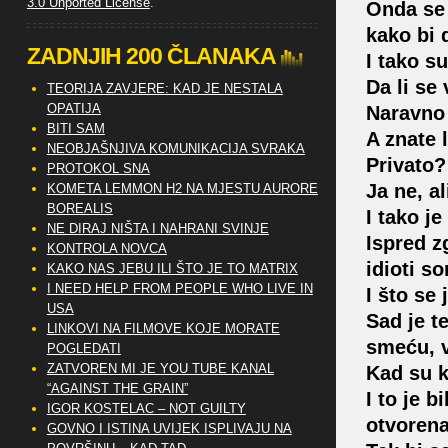
3.0 Unported License
.
Onda se 
kako bi 
ZADNJIH 200 ČLANAKA
I tako s
Da li se
TEORIJA ZAVJERE: KAD JE NESTALA
OPATIJA
Naravno 
BITI SAM
A znate 
NEOBJAŠNJIVA KOMUNIKACIJA SVRAKA
Privato?
PROTOKOL SNA
Ja ne, a
KOMETA LEMMON H2 NA MJESTU AURORE
BOREALIS
I tako j
NE DIRAJ NIŠTA I NAHRANI SVINJE
Ispred z
KONTROLA NOVCA
idioti s
KAKO NAS JEBU ILI ŠTO JE TO MATRIX
I NEED HELP FROM PEOPLE WHO LIVE IN
I što se 
USA
Sad je t
LINKOVI NA FILMOVE KOJE MORATE
smeću, v
POGLEDATI
ZATVOREN MI JE YOU TUBE KANAL
Kad su k
“AGAINST THE GRAIN”
I to je b
IGOR KOSTELAC – NOT GUILTY
otvorena
GOVNO I ISTINA UVIJEK ISPLIVAJU NA