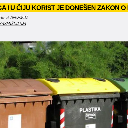
GA I U ČIJU KORIST JE DONEŠEN ZAKON
Pas at 18/03/2015
RAZMIŠLJANJA