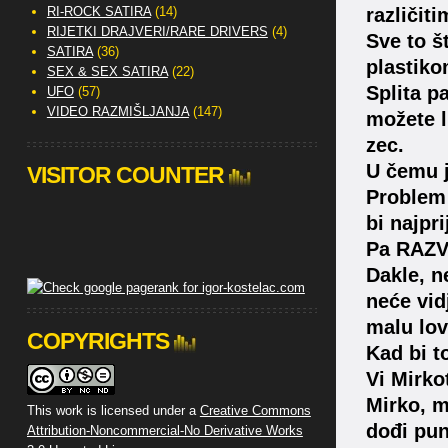
RI-ROCK SATIRA
(14)
različit
RIJETKI DRAJVERI/RARE DRIVERS
(4)
Sve to š
SATIRA
(36)
plastiko
SEX & SEX SATIRA
(22)
Splita p
UFO
(57)
VIDEO RAZMIŠLJANJA
(147)
možete l
zec.
U čemu 
VISITOR COUNTER
Problem 
bi najpr
Pa RAZV
Dakle, n
neće vidj
malu lov
COPYRIGHTS
Kad bi t
Vi Mirko
Mirko, m
This work is licensed under a
Creative Commons
dođi pun
Attribution-Noncommercial-No Derivative Works