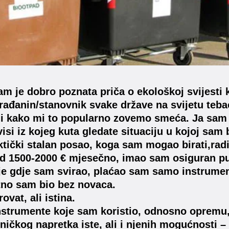
m je dobro poznata priča o ekološkoj svijesti k
rađanin/stanovnik svake države na svijetu tebao
li kako mi to popularno zovemo smeća. Ja sam ž
isi iz kojeg kuta gledate situaciju u kojoj sam 
tički stalan posao, koga sam mogao birati,rad
d 1500-2000 € mjesečno, imao sam osiguran pu
je gdje sam svirao, plaćao sam samo instrument
tno sam bio bez novaca.
ovat, ali istina.
strumente koje sam koristio, odnosno opremu,
ničkog napretka iste, ali i njenih mogućnosti – s