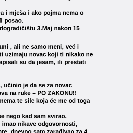
ča i mješa i ako pojma nema o
đi posao.
dogradičištu 3.Maj nakon 15
ni , ali ne samo meni, već i
a ti uzimaju novac koji ti nikako ne
pisali su da jesam, ili prestati
, učinio je da se za novac
lova na ruke – PO ZAKONU!!
, nema te sile koja će me od toga
še nego kad sam svirao.
m imao nikave odgovornosti,
nte, dnevno sam zarađivao za 4