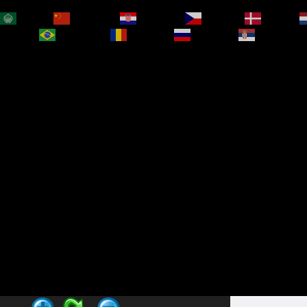
العربية
简体中文
Hrvatski
Čeština‎
Dansk
bokmål
Português
Română
Русский
Српски је