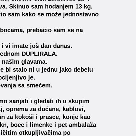
kova. Skinuo sam hodanjem 13 kg.
otkrio sam kako se može jednostavno
 bocama, prebacio sam se na
 vi imate još dan danas.
odjednom DUPLIRALA.
u našim glavama.
 bi stalo ni u jednu jako debelu
cijenjivo je.
slovanja sa smećem.
o sanjati i gledati ih u skupim
aj, oprema za dućane, kablovi,
n za kokoši i prasce, konje kao
 1kn, boce i limenke i pet ambalaža
ličitim otkupljivačima po