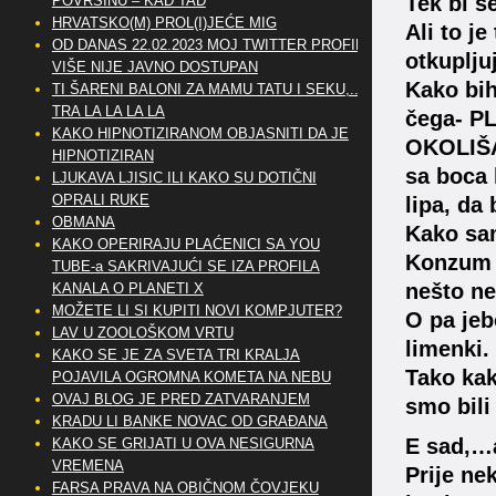
Tek bi s
POVRŠINU – KAD TAD
HRVATSKO(M) PROL(I)JEĆE MIG
Ali to j
OD DANAS 22.02.2023 MOJ TWITTER PROFIL
otkupljuj
VIŠE NIJE JAVNO DOSTUPAN
Kako bih
TI ŠARENI BALONI ZA MAMU TATU I SEKU,..
TRA LA LA LA LA
čega- P
KAKO HIPNOTIZIRANOM OBJASNITI DA JE
OKOLIŠA
HIPNOTIZIRAN
sa boca 
LJUKAVA LJISIC ILI KAKO SU DOTIČNI
OPRALI RUKE
lipa, da 
OBMANA
Kako sam
KAKO OPERIRAJU PLAĆENICI SA YOU
Konzum s
TUBE-a SAKRIVAJUĆI SE IZA PROFILA
nešto ne
KANALA O PLANETI X
MOŽETE LI SI KUPITI NOVI KOMPJUTER?
O pa jeb
LAV U ZOOLOŠKOM VRTU
limenki.
KAKO SE JE ZA SVETA TRI KRALJA
Tako kak
POJAVILA OGROMNA KOMETA NA NEBU
OVAJ BLOG JE PRED ZATVARANJEM
smo bili
KRADU LI BANKE NOVAC OD GRAĐANA
E sad,…a
KAKO SE GRIJATI U OVA NESIGURNA
VREMENA
Prije ne
FARSA PRAVA NA OBIČNOM ČOVJEKU