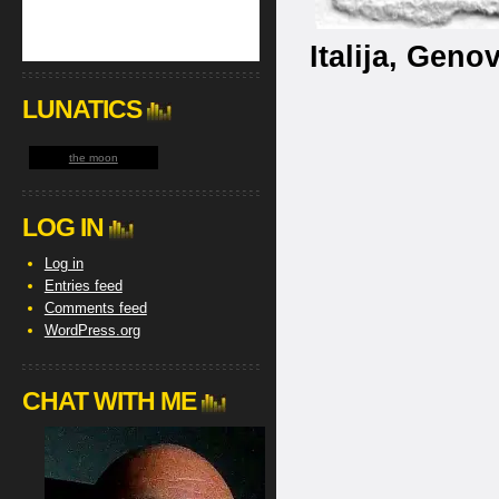
Italija, Geno
LUNATICS
the moon
LOG IN
Log in
Entries feed
Comments feed
WordPress.org
CHAT WITH ME