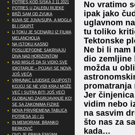
No vratimo s
POTRES KOD SISKA 2.11.2021
POTRES U ZALEĐU RIJEKE
ipak jako čud
BRŽI SAM OD ZVUKA
uglavnom na 
KUVA SE JUVA/SUPA, A MOGLA
BI I ISKIPIT
tu toliko kri
U TOKU JE SCENARIJ IZ FILMA
Tektonske plo
MELANCHOLIA
NA ISTOKU KASNO
Ne bi li nam 
POSLIJEPODNE SAKRIVAJU
dio zemljine 
DIVA NAD HORIZONTOM
KAD MISLIŠ DA SI VIDIO SVE
možda u obli
IDIOTARIJE – POJAVI SE NOVA,..
astronomskim
JOŠ VEĆA
VRHUNAC LJUDSKE GLUPOSTI
promatranja
KOJOJ SE NE VIDI KRAJ MOŽE
Jer činjenic
VEĆ I SUTRA BITI JOŠ VEĆI
GLOBALNO ZAGRIJAVANJE KOSI
vidim nebo iz
SE SA ZAKONIMA FIZIKE
na sasvim dr
NOVA PRIVREMENA TABLICA
POTRESA 10 / 21
što nas za s
IN MEMORIAM: BRANKO
kada…
BERKOVIĆ
OVO JE PRAVA ENIGMA