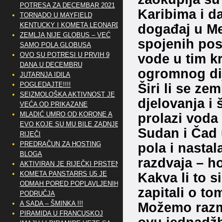
POTRESA ZA DECEMBAR 2021
Karibima i d
TORNADO U MAYFIELD
događaj u Me
KENTUCKY I KOMETA LEONARD
ZEMLJA NIJE GLOBUS – VEĆ
spojenih posu
SAMO POLA GLOBUSA
vode u tim k
OVO SU POTRESI U PRVIH 9
DANA U DECEMBRU
ogromnog dij
JUTARNJA IDILA
Širi li se z
POGLEDAJTE!!!!
SEIZMOLOŠKA AKTIVNOST JE
djelovanja i 
VEĆA OD PRIKAZANE
prolazi voda
MLADIĆ UMRO OD KORONE A
EVO KOJE SU MU BILE ZADNJE
Sudan i Čad 
RIJEČI
pola i nasta
PREDRAČUN ZA HOSTING
BLOGA
razdvaja – ho
AKTIVIRAN JE RIJEČKI PRSTEN
Kakva li to s
KOMETA PANSTARRS U5 JE
ODMAH PORED POPLAVLJENIH
zapitali o to
PODRUČJA
Možemo razmiš
A SADA – ŠMINKA !!!
PIRAMIDA U FRANCUSKOJ