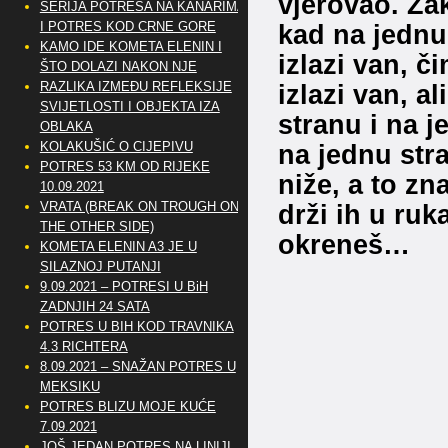
vjerovao. Za
SERIJA POTRESA NA KANARIMA
kad na jednu
I POTRES KOD CRNE GORE
KAMO IDE KOMETA ELENIN I
izlazi van, č
ŠTO DOLAZI NAKON NJE
izlazi van, a
RAZLIKA IZMEĐU REFLEKSIJE
SVIJETLOSTI I OBJEKTA IZA
stranu i na j
OBLAKA
na jednu str
KOLAKUŠIĆ O CIJEPIVU
POTRES 53 KM OD RIJEKE
niže, a to zn
10.09.2021
drži ih u ru
VRATA (BREAK ON TROUGH ON
THE OTHER SIDE)
okreneš…
KOMETA ELENIN A3 JE U
SILAZNOJ PUTANJI
9.09.2021 – POTRESI U BiH
ZADNJIH 24 SATA
POTRES U BIH KOD TRAVNIKA
4.3 RICHTERA
8.09.2021 – SNAŽAN POTRES U
MEKSIKU
POTRES BLIZU MOJE KUĆE
7.09.2021
JOŠ JEDAN POTRES NA LINIJI