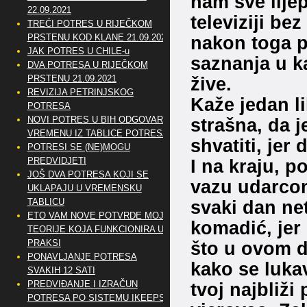
nam sve lije
22.09.2021
televiziji bez
TREĆI POTRES U RIJEČKOM
nakon toga p
PRSTENU KOD KLANE 21.09.2021
JAK POTRES U CHILE-u
saznanja u ka
DVA POTRESA U RIJEČKOM
žive.
PRSTENU 21.09.2021
REVIZIJA PETRINJSKOG
Kaže jedan li
POTRESA
strašna, da j
NOVI POTRES U BIH ODGOVARA
VREMENU IZ TABLICE POTRESA
shvatiti, jer
POTRESI SE (NE)MOGU
I na kraju, p
PREDVIDJETI
JOŠ DVA POTRESA KOJI SE
vazu udarcom 
UKLAPAJU U VREMENSKU
svaki dan net
TABLICU
ETO VAM NOVE POTVRDE MOJE
komadić, jer
TEORIJE KOJA FUNKCIONIRA U
što u ovom d
PRAKSI
PONAVLJANJE POTRESA
kako se lukav
SVAKIH 12 SATI
tvoj najbliži 
PREDVIĐANJE I IZRAČUN
POTRESA PO SISTEMU IKEEPS