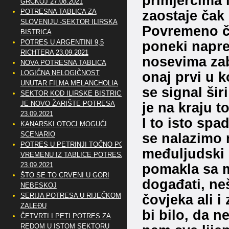
primjercima l
GRČKOJ 27.08.2021
zaostaje čak 
POTRESNA TABLICA ZA
SLOVENIJU -SEKTOR ILIRSKA
Povremeno čit
BISTRICA
poneki napr
POTRES U ARGENTINI 9,5
RICHTERA 23.09.2021
nosevima zab
NOVA POTRESNA TABLICA
onaj prvi u k
LOGIČNA NELOGIČNOST
UNUTAR FILMA MELANCHOLIA
se signal šir
SEKTOR KOD ILIRSKE BISTRICE
je na kraju t
JE NOVO ŽARIŠTE POTRESA
23.09.2021
I to isto spa
KANARSKI OTOCI MOGUĆI
se nalazimo 
SCENARIO
POTRES U PETRINJI TOČNO PO
međuljudski o
VREMENU IZ TABLICE POTRESA
pomakla sa m
23.09.2021
ŠTO SE TO CRVENI U GORI
događati, ne
NEBESKOJ
čovjeka ali i
SERIJA POTRESA U RIJEČKOM
ZALEĐU
bi bilo, da n
ČETVRTI I PETI POTRES ZA
REDOM U ISTOM SEKTORU