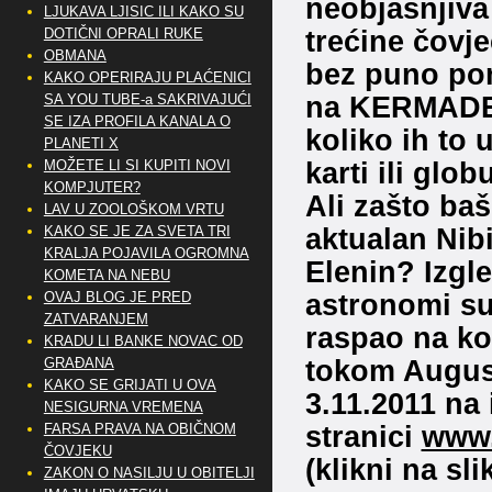
neobjašnjiva 
LJUKAVA LJISIC ILI KAKO SU
trećine čovje
DOTIČNI OPRALI RUKE
OBMANA
bez puno pom
KAKO OPERIRAJU PLAĆENICI
na KERMADE
SA YOU TUBE-a SAKRIVAJUĆI
SE IZA PROFILA KANALA O
koliko ih to
PLANETI X
karti ili glo
MOŽETE LI SI KUPITI NOVI
KOMPJUTER?
Ali zašto ba
LAV U ZOOLOŠKOM VRTU
aktualan Nibi
KAKO SE JE ZA SVETA TRI
KRALJA POJAVILA OGROMNA
Elenin? Izgl
KOMETA NA NEBU
astronomi su
OVAJ BLOG JE PRED
ZATVARANJEM
raspao na kom
KRADU LI BANKE NOVAC OD
tokom August
GRAĐANA
KAKO SE GRIJATI U OVA
3.11.2011 na
NESIGURNA VREMENA
stranici
www.
FARSA PRAVA NA OBIČNOM
ČOVJEKU
(klikni na sl
ZAKON O NASILJU U OBITELJI