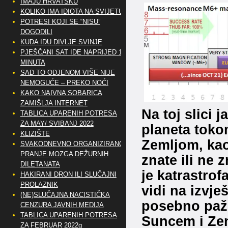
IMAJU HRVATSKU
KOLIKO IMA IDIOTA NA SVIJETU?
POTRESI KOJI SE “NISU”
DOGODILI
KUDA IDU DIVLJE SVINJE
PJEŠČANI SAT IDE NAPRIJED 10
MINUTA
SAD TO ODJENOM VIŠE NIJE
NEMOGUĆE – PREKO NOĆI
KAKO NAIVNA SOBARICA
ZAMIŠLJA INTERNET
Na toj slici 
TABLICA UPARENIH POTRESA
ZA MAY/ SVIBANJ 2022
planeta tok
KLIZIŠTE
Zemljom, kao
SVAKODNEVNO ORGANIZIRANO
PRANJE MOZGA DEŽURNIH
znate ili ne 
DILETANATA
je katrastrof
HAKIRANI DRON ILI SLUČAJNI
PROLAZNIK
vidi na izvje
(NE)SLUČAJNA NACISTIČKA
posebno pažn
CENZURA JAVNIH MEDIJA
TABLICA UPARENIH POTRESA
Suncem i Zem
ZA FEBRUAR 2022g