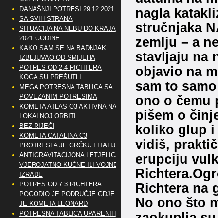
nagla katakl
DANAŠNJI POTRESI 29.12.2021
SA SVIH STRANA
stručnjaka N
SITUACIJA NA NEBU DO KRAJA
zemlju – a ne
2021 GODINE
KAKO SAM SE NA BADNJAK
stavljaju na 
IZBLJUVAO OD SMIJEHA
objavio na m
POTRES OD 2.4 RICHTERA
KOGA SU PREŠUTLI
sam to samo 
MEGA POTRESNA TABLICA SA
ono o čemu p
POVEZANIM POTRESIMA
KOMETA ATLAS Q3 AKTIVNA NA
pišem o čin
LOKALNOJ ORBITI
koliko glup i
BEZ RIJEČI
KOMETA CATALINA C3
vidiš, prakt
PROTRESLA JE GRČKU I ITALIJU
erupciju vulk
ANTIGRAVITACIJONA LETJELICA
VJEROJATNO KUĆNE ILI VOJNE
Richtera.Ogr
IZRADE
Richtera na 
POTRES OD 7.3 RICHTERA
POGODIO JE PODRUČJE GDJE
No ono što 
JE KOMETA LEONARD
zaokuplja su
POTRESNA TABLICA UPARENIH