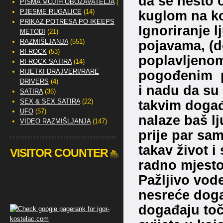
da se nešto 
PISMA MOJIH OBOŽAVATELJA
(2)
PJESME RUGALICE
(14)
kuglom na ko
PRIKAZ POTRESA PO IKEEPS
Ignoriranje l
METODI
(21)
RAZMIŠLJANJA
(551)
pojavama, (d
RI-ROCK
(53)
poplavljenom
RI-ROCK SATIRA
(14)
RIJETKI DRAJVERI/RARE
pogođenim p
DRIVERS
(4)
i nadu da su
SATIRA
(36)
SEX & SEX SATIRA
(22)
takvim događ
UFO
(57)
nalaze baš lj
VIDEO RAZMIŠLJANJA
(147)
prije par sam
takav život i 
VISITOR COUNTER
radno mjesto
Pažljivo vode
nesreće doga
događaju toč