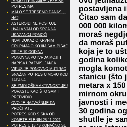
ovu jednadžbu
IMAJU LI PIRAMIDE VEZE SA
postavljena 
POTRESIMA
MALO SE TRESEMO DANAS ,..
Čitao sam da 
HA?
000 000 kilo
ASTEROIDI NE POSTOJE
HVALA VAM OD SRCA NA
moraš negdje
UKAZANOJ POMOĆI
da moraš put
NOVI DOKAZ O KRVNIM
GRUPAMA O KOJIM SAM PISAO
koja je to u
PRIJE 19 GODINA
godina koliko
PONOVNA POTVRDA MOJIH
NAPISA I RAZMIŠLJANJA
mogla komotn
VIRUS JE PONOVNO MUTIRAO
stanicu (što 
SNAŽAN POTRES U MORU KOD
JAPANA
metara x 150
SEIZMOLOŠKA AKTIVNOST JE U
mirnom okru
PORASTU KAO ŠTO SAM I
PREDVIDIO
javnosti i me
OVO JE NAJVAŽNIJE DA
30 godina og
PROČITATE
POTRES KOD SISKA OD
shutlle je sa
KOMETE ELENIN 25.11.2021
POTRES U 19:49 KONAČNO SE