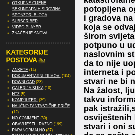
OTKUPNE CIJENE
potopljena o
SEKUNDARNIH SIROVINA
SPONZORI BLOGA
i gradova na
SUBSCRIBER
koja se odva
VIDEO PLAYER
ZNAČENJE SNOVA
širom svijeta
potpuno u uda
KATEGORIJE
naslovnim st
POSTOVA
da to nije uo
ANKETE
(14)
interneta i p
DOKUMENTARNI FILMOVI
(104)
stvari ne bi 
DOWNLOAD
(23)
GALERIJA SLIKA
(10)
Na žalost, lj
HTZ
(5)
takvu informac
KOMPJUTERI
(39)
NAUČNO FANTASTIČNE PRIČE
pak istražili
(12)
osviještenih 
NO COMMENT
(39)
OBAVIJESTI I RAZNO
(199)
stvari i oni s
PARANORMALNO
(87)