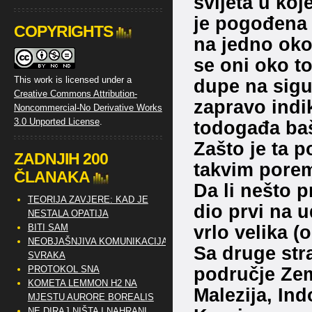
svijeta u koj
je pogođena 
COPYRIGHTS
na jedno oko 
se oni oko t
This work is licensed under a
dupe na sigur
Creative Commons Attribution-
zapravo indik
Noncommercial-No Derivative Works
3.0 Unported License
.
todogađa ba
Zašto je ta 
ZADNJIH 200
takvim pore
ČLANAKA
Da li nešto pr
TEORIJA ZAVJERE: KAD JE
dio prvi na u
NESTALA OPATIJA
vrlo velika (
BITI SAM
NEOBJAŠNJIVA KOMUNIKACIJA
Sa druge str
SVRAKA
područje Zem
PROTOKOL SNA
KOMETA LEMMON H2 NA
Malezija, Ind
MJESTU AURORE BOREALIS
NE DIRAJ NIŠTA I NAHRANI