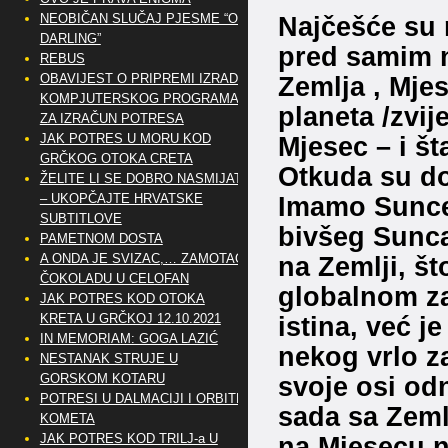
Najčešće su 
NEOBIČAN SLUČAJ PJESME “OH
DARLING”
pred samim n
REBUS
Zemlja , Mjes
OBAVIJEST O PRIPREMI IZRADE
KOMPJUTERSKOG PROGRAMA
planeta /zvij
ZA IZRAČUN POTRESA
Mjesec – i š
JAK POTRES U MORU KOD
GRČKOG OTOKA CRETA
Otkuda su do
ŽELITE LI SE DOBRO NASMIJATI
Imamo Sunce 
– UKOPČAJTE HRVATSKE
SUBTITLOVE
bivšeg Sunca
PAMETNOM DOSTA
na Zemlji, što
A ONDA JE SVIZAC,… ZAMOTAO
ČOKOLADU U CELOFAN
globalnom zag
JAK POTRES KOD OTOKA
istina, već j
KRETA U GRČKOJ 12.10.2021
IN MEMORIAM: GOGA LAZIĆ
nekog vrlo za
NESTANAK STRUJE U
svoje osi od
GORSKOM KOTARU
POTRESI U DALMACIJI I ORBITE
sada sa Zeml
KOMETA
na Mjesecu n
JAK POTRES KOD TRILJ-a U