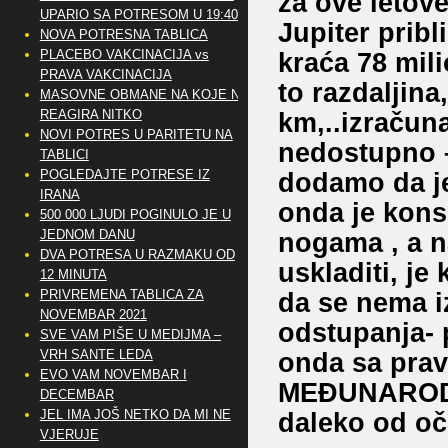
za ove letov
UPARIO SA POTRESOM U 19:40
Jupiter pribl
NOVA POTRESNA TABLICA
kraća 78 mili
PLACEBO VAKCINACIJA vs
PRAVA VAKCINACIJA
to razdaljina
MASOVNE OBMANE NA KOJE NE
km,..izračun
REAGIRA NITKO
NOVI POTRES U PARITETU NA
nedostupno 
TABLICI
dodamo da j
POGLEDAJTE POTRESE IZ
IRANA
onda je kons
500 000 LJUDI POGINULO JE U
nogama , a n
JEDNOM DANU
DVA POTRESA U RAZMAKU OD
uskladiti, j
12 MINUTA
da se nema 
PRIVREMENA TABLICA ZA
NOVEMBAR 2021
odstupanja- 
SVE VAM PIŠE U MEDIJMA –
onda sa prav
VRH SANTE LEDA
EVO VAM NOVEMBAR I
MEĐUNARODNO
DECEMBAR
daleko od oč
JEL IMA JOŠ NETKO DA MI NE
VJERUJE