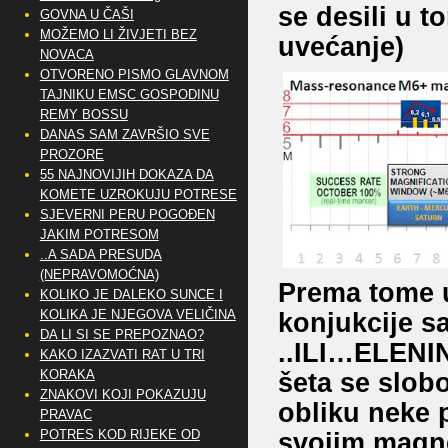
se desili u t
GOVNA U ČAŠI
MOŽEMO LI ŽIVJETI BEZ
uvećanje)
NOVACA
OTVORENO PISMO GLAVNOM
TAJNIKU EMSC GOSPODINU
REMY BOSSU
DANAS SAM ZAVRŠIO SVE
PROZORE
55 NAJNOVIJIH DOKAZA DA
KOMETE UZROKUJU POTRESE
SJEVERNI PERU POGOĐEN
JAKIM POTRESOM
..A SADA PRESUDA
(NEPRAVOMOĆNA)
Prema tome 
KOLIKO JE DALEKO SUNCE I
konjukcije 
KOLIKA JE NJEGOVA VELIČINA
DA LI SI SE PREPOZNAO?
..ILI…ELENIN 
KAKO IZAZVATI RAT U TRI
šeta se slo
KORAKA
ZNAKOVI KOJI POKAZUJU
obliku neke 
PRAVAC
svojim magn
POTRES KOD RIJEKE OD