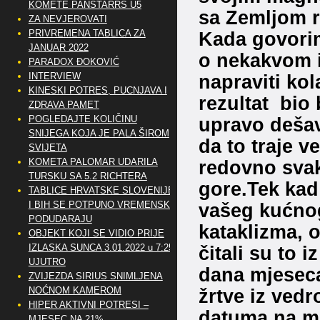
KOMETE PANSTARRS U5
sa Zemljom ra
ZA NEVJEROVATI
Kada govorim
PRIVREMENA TABLICA ZA
JANUAR 2022
o nekakvom 
PARADOX ĐOKOVIĆ
napraviti kol
INTERVIEW
KINESKI POTRES, PUCNJAVA I
rezultat bio 
ZDRAVA PAMET
upravo dešav
POGLEDAJTE KOLIČINU
SNIJEGA KOJA JE PALA ŠIROM
da to traje v
SVIJETA
redovno svak
KOMETA PALOMAR UDARILA
TURSKU SA 5.2 RICHTERA
gore.Tek kad
TABLICE HRVATSKE SLOVENIJE
vašeg kućnog 
I BIH SE POTPUNO VREMENSKI
PODUDARAJU
kataklizma, o
OBJEKT KOJI SE VIDIO PRIJE
čitali su to i
IZLASKA SUNCA 3.01.2022 u 7:25
UJUTRO
dana mjeseca i
ZVIJEZDA SIRIUS SNIMLJENA
žrtve iz vedr
NOĆNOM KAMEROM
HIPER AKTIVNI POTRESI –
datuma na m
MJESEC NA 21%