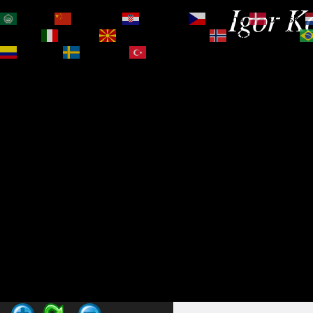
Igor Ko
العربية
简体中文
Hrvatski
Čeština‎
Dansk
Magyar
Italiano
Македонски јазик
Norsk bokmål
Español
Svenska
Türkçe