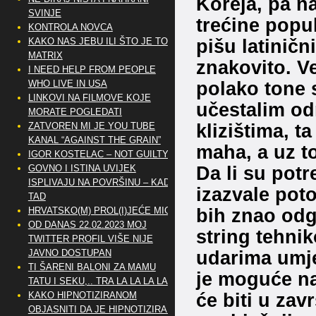
Koreja, pa na 
SVINJE
trećine popula
KONTROLA NOVCA
pišu latiničn
KAKO NAS JEBU ILI ŠTO JE TO
MATRIX
znakovito. Ve
I NEED HELP FROM PEOPLE
polako tone 
WHO LIVE IN USA
LINKOVI NA FILMOVE KOJE
učestalim od
MORATE POGLEDATI
klizištima, ta
ZATVOREN MI JE YOU TUBE
KANAL “AGAINST THE GRAIN”
maha, a uz to
IGOR KOSTELAC – NOT GUILTY
Da li su potr
GOVNO I ISTINA UVIJEK
ISPLIVAJU NA POVRŠINU – KAD
izazvale poto
TAD
bih znao odgo
HRVATSKO(M) PROL(I)JEĆE MIG
OD DANAS 22.02.2023 MOJ
string tehni
TWITTER PROFIL VIŠE NIJE
udarima umj
JAVNO DOSTUPAN
TI ŠARENI BALONI ZA MAMU
je moguće na
TATU I SEKU,.. TRA LA LA LA LA
će biti u zav
KAKO HIPNOTIZIRANOM
OBJASNITI DA JE HIPNOTIZIRAN