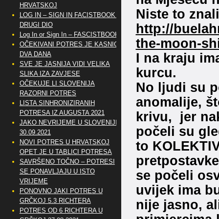
HRVATSKOJ
Niste to znal
LOG IN – SIGN IN FACISTBOOK –
http://buela
DRUGI DIO
Log In or Sign In – FASCISTBOOK
the-moon-shif
OČEKIVANI POTRES JE KASNIO
I na kraju i
DVA DANA
SVE JE JASNIJA VIDI VELIKA
kurcu.
SLIKA IZA ZAVJESE
No ljudi su p
OČEKUJE LI SLOVENIJA
RAZORNI POTRES
anomalije, št
LISTA SINHRONIZIRANIH
krivu, jer na
POTRESA IZ AUGUSTA 2021
JAKO NEVRIJEME U SLOVENIJI
počeli su gle
30.09.2021
to KOLEKTIVN
NOVI POTRES U HRVATSKOJ
OPET JE U TABLICI POTRESA
pretpostavke 
SAVRŠENO TOČNO – POTRESI
se počeli osv
SE PONAVLJAJU U ISTO
VRIJEME
uvijek ima b
PONOVNO JAKI POTRES U
nije jasno, al
GRČKOJ 5.3 RICHTERA
POTRES OD 6 RICHTERA U