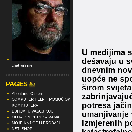
U medijima s
dešavaju u s
chat wih me
dnevnim novi
uopće ne spo
PAGES
širom svijeta
About me| O meni
zabrinjavajuć
COMPUTER HELP – POMOĆ OKO
potresa jačin
KOMPJUTERA
DUHOVI U VAŠOJ KUĆI
umanjivanje v
MOJA PREPORUKA VAMA
izmjerenih po
MOJE KNJIGE U PRODAJI
NET- SHOP
katastrofalne