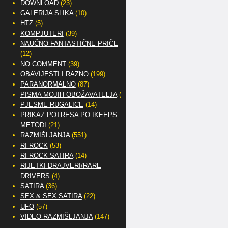
DOWNLOAD
(23)
GALERIJA SLIKA
(10)
HTZ
(5)
KOMPJUTERI
(39)
NAUČNO FANTASTIČNE PRIČE
(12)
NO COMMENT
(39)
OBAVIJESTI I RAZNO
(199)
PARANORMALNO
(87)
PISMA MOJIH OBOŽAVATELJA
(2)
PJESME RUGALICE
(14)
PRIKAZ POTRESA PO IKEEPS
METODI
(21)
RAZMIŠLJANJA
(551)
RI-ROCK
(53)
RI-ROCK SATIRA
(14)
RIJETKI DRAJVERI/RARE
DRIVERS
(4)
SATIRA
(36)
SEX & SEX SATIRA
(22)
UFO
(57)
VIDEO RAZMIŠLJANJA
(147)