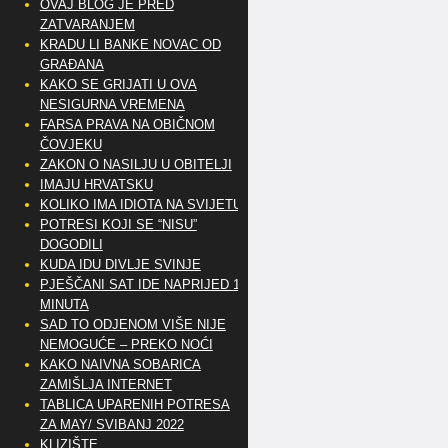
OVAJ BLOG JE PRED
ZATVARANJEM
KRADU LI BANKE NOVAC OD
GRAĐANA
KAKO SE GRIJATI U OVA
NESIGURNA VREMENA
FARSA PRAVA NA OBIČNOM
ČOVJEKU
ZAKON O NASILJU U OBITELJI
IMAJU HRVATSKU
KOLIKO IMA IDIOTA NA SVIJETU?
POTRESI KOJI SE “NISU”
DOGODILI
KUDA IDU DIVLJE SVINJE
PJEŠČANI SAT IDE NAPRIJED 10
MINUTA
SAD TO ODJENOM VIŠE NIJE
NEMOGUĆE – PREKO NOĆI
KAKO NAIVNA SOBARICA
ZAMIŠLJA INTERNET
TABLICA UPARENIH POTRESA
ZA MAY/ SVIBANJ 2022
KLIZIŠTE