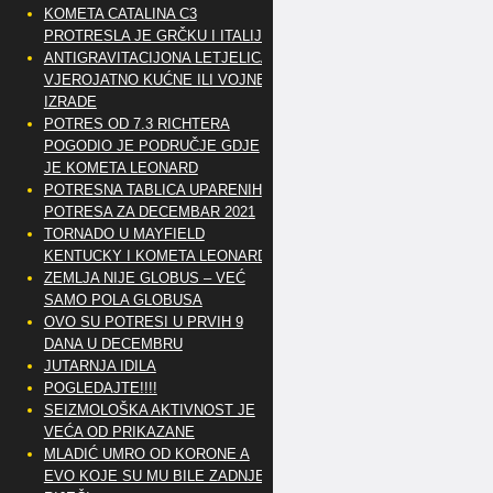
KOMETA CATALINA C3
PROTRESLA JE GRČKU I ITALIJU
ANTIGRAVITACIJONA LETJELICA
VJEROJATNO KUĆNE ILI VOJNE
IZRADE
POTRES OD 7.3 RICHTERA
POGODIO JE PODRUČJE GDJE
JE KOMETA LEONARD
POTRESNA TABLICA UPARENIH
POTRESA ZA DECEMBAR 2021
TORNADO U MAYFIELD
KENTUCKY I KOMETA LEONARD
ZEMLJA NIJE GLOBUS – VEĆ
SAMO POLA GLOBUSA
OVO SU POTRESI U PRVIH 9
DANA U DECEMBRU
JUTARNJA IDILA
POGLEDAJTE!!!!
SEIZMOLOŠKA AKTIVNOST JE
VEĆA OD PRIKAZANE
MLADIĆ UMRO OD KORONE A
EVO KOJE SU MU BILE ZADNJE