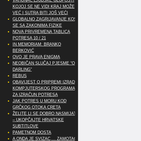
VRHUNAC LJUDSKE GLUPOSTI
KOJOJ SE NE VIDI KRAJ MOŽE
VEĆ I SUTRA BITI JOŠ VEĆI
GLOBALNO ZAGRIJAVANJE KOSI
SE SA ZAKONIMA FIZIKE
NOVA PRIVREMENA TABLICA
POTRESA 10 / 21
IN MEMORIAM: BRANKO
BERKOVIĆ
OVO JE PRAVA ENIGMA
NEOBIČAN SLUČAJ PJESME “OH
DARLING”
REBUS
OBAVIJEST O PRIPREMI IZRADE
KOMPJUTERSKOG PROGRAMA
ZA IZRAČUN POTRESA
JAK POTRES U MORU KOD
GRČKOG OTOKA CRETA
ŽELITE LI SE DOBRO NASMIJATI
– UKOPČAJTE HRVATSKE
SUBTITLOVE
PAMETNOM DOSTA
A ONDA JE SVIZAC,… ZAMOTAO