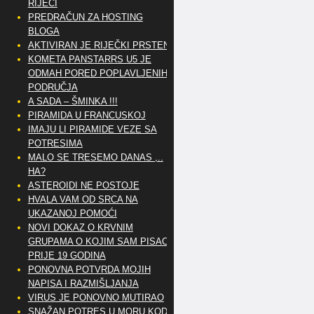
RIJEČI
PREDRAČUN ZA HOSTING
BLOGA
AKTIVIRAN JE RIJEČKI PRSTEN
KOMETA PANSTARRS U5 JE
ODMAH PORED POPLAVLJENIH
PODRUČJA
A SADA – ŠMINKA !!!
PIRAMIDA U FRANCUSKOJ
IMAJU LI PIRAMIDE VEZE SA
POTRESIMA
MALO SE TRESEMO DANAS ,..
HA?
ASTEROIDI NE POSTOJE
HVALA VAM OD SRCA NA
UKAZANOJ POMOĆI
NOVI DOKAZ O KRVNIM
GRUPAMA O KOJIM SAM PISAO
PRIJE 19 GODINA
PONOVNA POTVRDA MOJIH
NAPISA I RAZMIŠLJANJA
VIRUS JE PONOVNO MUTIRAO
SNAŽAN POTRES U MORU KOD