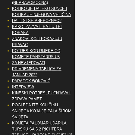
(NEPRAVOMOĆNA)
KOLIKO JE DALEKO SUNCE I
KOLIKA JE NJEGOVA VELIČINA
DA LI SI SE PREPOZNAO?
KAKO IZAZVATI RAT U TRI
KORAKA
ZNAKOVI KOJI POKAZUJU
PRAVAC
POTRES KOD RIJEKE OD
KOMETE PANSTARRS U5
ZA NEVJEROVATI
PRIVREMENA TABLICA ZA
JANUAR 2022
PARADOX ĐOKOVIĆ
INTERVIEW
KINESKI POTRES, PUCNJAVA I
ZDRAVA PAMET
POGLEDAJTE KOLIČINU
SNIJEGA KOJA JE PALA ŠIROM
SVIJETA
KOMETA PALOMAR UDARILA
TURSKU SA 5.2 RICHTERA