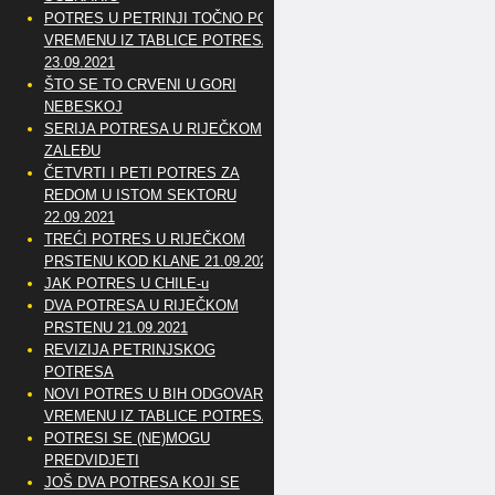
POTRES U PETRINJI TOČNO PO
VREMENU IZ TABLICE POTRESA
23.09.2021
ŠTO SE TO CRVENI U GORI
NEBESKOJ
SERIJA POTRESA U RIJEČKOM
ZALEĐU
ČETVRTI I PETI POTRES ZA
REDOM U ISTOM SEKTORU
22.09.2021
TREĆI POTRES U RIJEČKOM
PRSTENU KOD KLANE 21.09.2021
JAK POTRES U CHILE-u
DVA POTRESA U RIJEČKOM
PRSTENU 21.09.2021
REVIZIJA PETRINJSKOG
POTRESA
NOVI POTRES U BIH ODGOVARA
VREMENU IZ TABLICE POTRESA
POTRESI SE (NE)MOGU
PREDVIDJETI
JOŠ DVA POTRESA KOJI SE