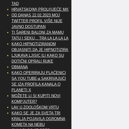
TAD
HRVATSKO(M) PROL(I)JEĆE MIG
OD DANAS 22.02.2023 MOJ
TWITTER PROFIL VIŠE NIJE
JAVNO DOSTUPAN
TI ŠARENI BALONI ZA MAMU
TATU I SEKU,.. TRA LA LA LA LA
KAKO HIPNOTIZIRANOM
OBJASNITI DA JE HIPNOTIZIRAN
LJUKAVA LJISIC ILI KAKO SU
DOTIČNI OPRALI RUKE
OBMANA
KAKO OPERIRAJU PLAĆENICI
SA YOU TUBE-a SAKRIVAJUĆI
SE IZA PROFILA KANALA O
PLANETI X
MOŽETE LI SI KUPITI NOVI
KOMPJUTER?
LAV U ZOOLOŠKOM VRTU
KAKO SE JE ZA SVETA TRI
KRALJA POJAVILA OGROMNA
KOMETA NA NEBU