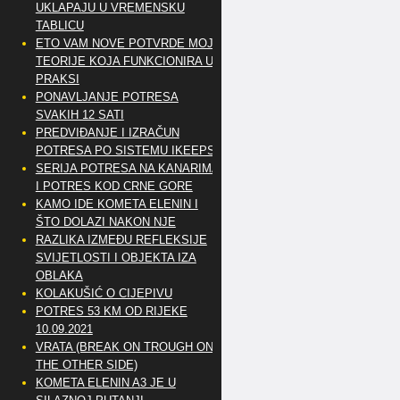
UKLAPAJU U VREMENSKU
TABLICU
ETO VAM NOVE POTVRDE MOJE
TEORIJE KOJA FUNKCIONIRA U
PRAKSI
PONAVLJANJE POTRESA
SVAKIH 12 SATI
PREDVIĐANJE I IZRAČUN
POTRESA PO SISTEMU IKEEPS
SERIJA POTRESA NA KANARIMA
I POTRES KOD CRNE GORE
KAMO IDE KOMETA ELENIN I
ŠTO DOLAZI NAKON NJE
RAZLIKA IZMEĐU REFLEKSIJE
SVIJETLOSTI I OBJEKTA IZA
OBLAKA
KOLAKUŠIĆ O CIJEPIVU
POTRES 53 KM OD RIJEKE
10.09.2021
VRATA (BREAK ON TROUGH ON
THE OTHER SIDE)
KOMETA ELENIN A3 JE U