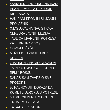
SVAKODNEVNO ORGANIZIRANO
PRANJE MOZGA DEŽURNIH
DILETANATA
HAKIRANI DRON ILI SLUČAJNI
PROLAZNIK
(NE)SLUČAJNA NACISTIČKA
CENZURA JAVNIH MEDIJA
TABLICA UPARENIH POTRESA
ZA FEBRUAR 2022g
GOVNA U ČAŠI
MOŽEMO LI ŽIVJETI BEZ
NOVACA
OTVORENO PISMO GLAVNOM
TAJNIKU EMSC GOSPODINU
REMY BOSSU
DANAS SAM ZAVRŠIO SVE
PROZORE
55 NAJNOVIJIH DOKAZA DA
KOMETE UZROKUJU POTRESE
SJEVERNI PERU POGOĐEN
JAKIM POTRESOM
..A SADA PRESUDA