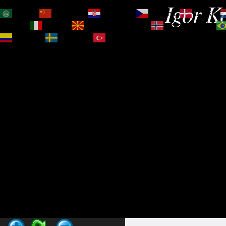
Igor Ko
العربية
简体中文
Hrvatski
Čeština‎
Dansk
Magyar
Italiano
Македонски јазик
Norsk bokmål
Español
Svenska
Türkçe