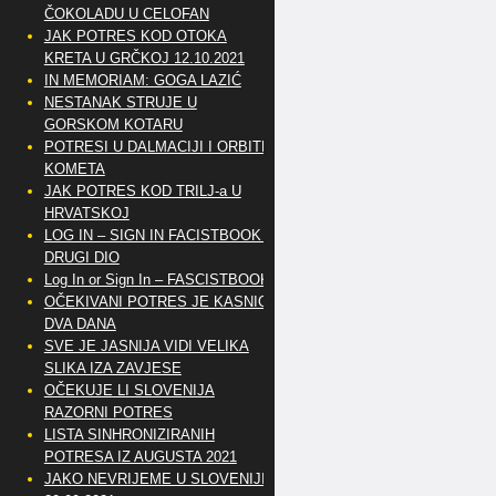
ČOKOLADU U CELOFAN
JAK POTRES KOD OTOKA
KRETA U GRČKOJ 12.10.2021
IN MEMORIAM: GOGA LAZIĆ
NESTANAK STRUJE U
GORSKOM KOTARU
POTRESI U DALMACIJI I ORBITE
KOMETA
JAK POTRES KOD TRILJ-a U
HRVATSKOJ
LOG IN – SIGN IN FACISTBOOK –
DRUGI DIO
Log In or Sign In – FASCISTBOOK
OČEKIVANI POTRES JE KASNIO
DVA DANA
SVE JE JASNIJA VIDI VELIKA
SLIKA IZA ZAVJESE
OČEKUJE LI SLOVENIJA
RAZORNI POTRES
LISTA SINHRONIZIRANIH
POTRESA IZ AUGUSTA 2021
JAKO NEVRIJEME U SLOVENIJI