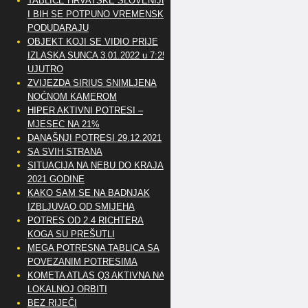
TABLICE HRVATSKE SLOVENIJE
I BIH SE POTPUNO VREMENSKI
PODUDARAJU
OBJEKT KOJI SE VIDIO PRIJE
IZLASKA SUNCA 3.01.2022 u 7:25
UJUTRO
ZVIJEZDA SIRIUS SNIMLJENA
NOĆNOM KAMEROM
HIPER AKTIVNI POTRESI –
MJESEC NA 21%
DANAŠNJI POTRESI 29.12.2021
SA SVIH STRANA
SITUACIJA NA NEBU DO KRAJA
2021 GODINE
KAKO SAM SE NA BADNJAK
IZBLJUVAO OD SMIJEHA
POTRES OD 2.4 RICHTERA
KOGA SU PREŠUTLI
MEGA POTRESNA TABLICA SA
POVEZANIM POTRESIMA
KOMETA ATLAS Q3 AKTIVNA NA
LOKALNOJ ORBITI
BEZ RIJEČI