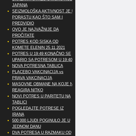
JAPANA
SEIZMOLOŠKA AKTIVNOST JE U
PORASTU KAO ŠTO SAM I
PREDVIDIO
OVO JE NAJVAŽNIJE DA
PROČITATE
POTRES KOD SISKA OD
KOMETE ELENIN 25.11.2021
POTRES U 19:49 KONAČNO SE
UPARIO SA POTRESOM U 19:40
NOVA POTRESNA TABLICA
PLACEBO VAKCINACIJA vs
PRAVA VAKCINACIJA
MASOVNE OBMANE NA KOJE NE
REAGIRA NITKO
NOVI POTRES U PARITETU NA
TABLICI
POGLEDAJTE POTRESE IZ
IRANA
500 000 LJUDI POGINULO JE U
JEDNOM DANU
DVA POTRESA U RAZMAKU OD