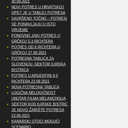
30.09.2021
NOVI POTRES U HRVATSKOJ
OPET JE U TABLICI POTRESA
SAVRŠENO TOČNO – POTRESI
SE PONAVLJAJU U ISTO
VRIJEME
PONOVNO JAKI POTRES U
GRČKOJ 5.3 RICHTERA
POTRES OD 6 RICHTERA U
GRČKOJ 27.08.2021
POTRESNA TABLICA ZA
SLOVENIJU -SEKTOR ILIRSKA
BISTRICA
POTRES U ARGENTINI 9,5
RICHTERA 23.09.2021
NOVA POTRESNA TABLICA
LOGIČNA NELOGIČNOST
UNUTAR FILMA MELANCHOLIA
SEKTOR KOD ILIRSKE BISTRICE
JE NOVO ŽARIŠTE POTRESA
23.09.2021
KANARSKI OTOCI MOGUĆI
SCENARIO