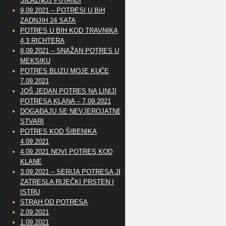
SILAZNOJ PUTANJI
9.09.2021 – POTRESI U BiH
ZADNJIH 24 SATA
POTRES U BIH KOD TRAVNIKA
4.3 RICHTERA
8.09.2021 – SNAŽAN POTRES U
MEKSIKU
POTRES BLIZU MOJE KUĆE
7.09.2021
JOŠ JEDAN POTRES NA LINIJI
POTRESA KLANA – 7.09.2021
DOGAĐAJU SE NEVJEROJATNE
STVARI
POTRES KOD ŠIBENIKA
4.09.2021
4.09.2021 NOVI POTRES KOD
KLANE
3.09.2021 – SERIJA POTRESA JE
ZATRESLA RIJEČKI PRSTEN I
ISTRU
STRAH OD POTRESA
2.09.2021
1.09.2021