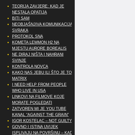
TEORIJA ZAVJERE: KAD JE
NESTALA OPATIJA
BITI SAM
NEOBJAŠNJIVA KOMUNIKACIJA
SVRAKA
PROTOKOL SNA
KOMETA LEMMON H2 NA
MJESTU AURORE BOREALIS
NE DIRAJ NIŠTA I NAHRANI
SVINJE
KONTROLA NOVCA
KAKO NAS JEBU ILI ŠTO JE TO
MATRIX
I NEED HELP FROM PEOPLE
WHO LIVE IN USA
LINKOVI NA FILMOVE KOJE
MORATE POGLEDATI
ZATVOREN MI JE YOU TUBE
KANAL “AGAINST THE GRAIN”
IGOR KOSTELAC – NOT GUILTY
GOVNO I ISTINA UVIJEK
ISPLIVAJU NA POVRŠINU – KAD