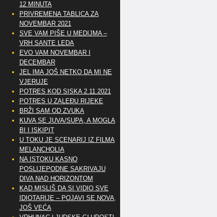
12 MINUTA
PRIVREMENA TABLICA ZA
NOVEMBAR 2021
SVE VAM PIŠE U MEDIJMA –
VRH SANTE LEDA
EVO VAM NOVEMBAR I
DECEMBAR
JEL IMA JOŠ NETKO DA MI NE
VJERUJE
POTRES KOD SISKA 2.11.2021
POTRES U ZALEĐU RIJEKE
BRŽI SAM OD ZVUKA
KUVA SE JUVA/SUPA, A MOGLA
BI I ISKIPIT
U TOKU JE SCENARIJ IZ FILMA
MELANCHOLIA
NA ISTOKU KASNO
POSLIJEPODNE SAKRIVAJU
DIVA NAD HORIZONTOM
KAD MISLIŠ DA SI VIDIO SVE
IDIOTARIJE – POJAVI SE NOVA,..
JOŠ VEĆA