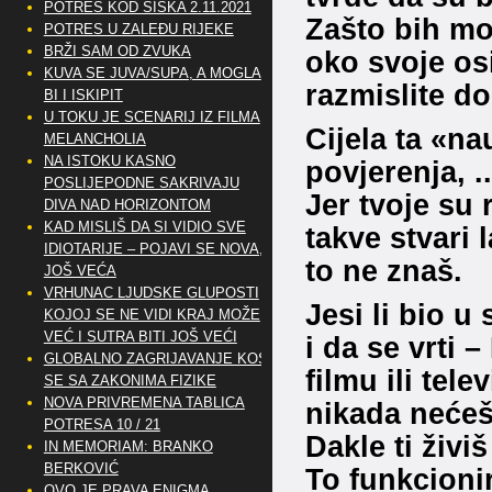
POTRES KOD SISKA 2.11.2021
Zašto bih mo
POTRES U ZALEĐU RIJEKE
BRŽI SAM OD ZVUKA
oko svoje osi
KUVA SE JUVA/SUPA, A MOGLA
razmislite d
BI I ISKIPIT
U TOKU JE SCENARIJ IZ FILMA
Cijela ta «na
MELANCHOLIA
NA ISTOKU KASNO
povjerenja, .
POSLIJEPODNE SAKRIVAJU
Jer tvoje su 
DIVA NAD HORIZONTOM
KAD MISLIŠ DA SI VIDIO SVE
takve stvari l
IDIOTARIJE – POJAVI SE NOVA,..
to ne znaš.
JOŠ VEĆA
VRHUNAC LJUDSKE GLUPOSTI
Jesi li bio u
KOJOJ SE NE VIDI KRAJ MOŽE
VEĆ I SUTRA BITI JOŠ VEĆI
i da se vrti –
GLOBALNO ZAGRIJAVANJE KOSI
filmu ili telev
SE SA ZAKONIMA FIZIKE
NOVA PRIVREMENA TABLICA
nikada nećeš
POTRESA 10 / 21
Dakle ti živi
IN MEMORIAM: BRANKO
BERKOVIĆ
To funkcionir
OVO JE PRAVA ENIGMA