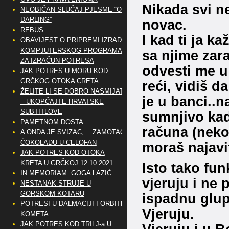
Nikada svi n
NEOBIČAN SLUČAJ PJESME “OH
DARLING”
novac.
REBUS
I kad ti ja k
OBAVIJEST O PRIPREMI IZRADE
KOMPJUTERSKOG PROGRAMA
sa njime zarađ
ZA IZRAČUN POTRESA
odvesti me u
JAK POTRES U MORU KOD
GRČKOG OTOKA CRETA
reći, vidiš 
ŽELITE LI SE DOBRO NASMIJATI
je u banci..n
– UKOPČAJTE HRVATSKE
SUBTITLOVE
sumnjivo kada
PAMETNOM DOSTA
računa (nekol
A ONDA JE SVIZAC,… ZAMOTAO
ČOKOLADU U CELOFAN
moraš najavit
JAK POTRES KOD OTOKA
KRETA U GRČKOJ 12.10.2021
Isto tako fun
IN MEMORIAM: GOGA LAZIĆ
vjeruju i ne 
NESTANAK STRUJE U
GORSKOM KOTARU
ispadnu glup
POTRESI U DALMACIJI I ORBITE
Vjeruju.
KOMETA
JAK POTRES KOD TRILJ-a U