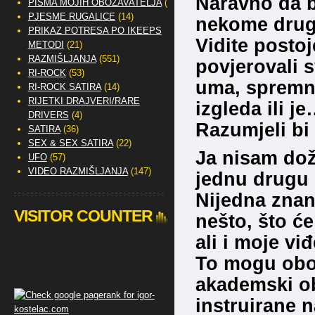
Naravno da bi
PISMA MOJIH OBOŽAVATELJA
(2)
PJESME RUGALICE
(14)
nekome dru
PRIKAZ POTRESA PO IKEEPS
Vidite posto
METODI
(21)
RAZMIŠLJANJA
(551)
povjerovali s
RI-ROCK
(53)
uma, spremni 
RI-ROCK SATIRA
(14)
RIJETKI DRAJVERI/RARE
izgleda ili j
DRIVERS
(4)
Razumjeli bi
SATIRA
(36)
SEX & SEX SATIRA
(22)
Ja nisam dož
UFO
(57)
VIDEO RAZMIŠLJANJA
(147)
jednu drugu 
Nijedna znan
VISITOR COUNTER
nešto, što će
ali i moje viđ
To mogu obori
akademski o
instruirane 