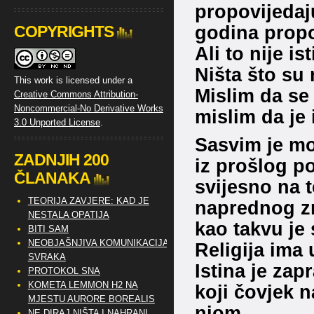
propovijedaju
godina prop
COPYRIGHTS
Ali to nije ist
Ništa što su 
This work is licensed under a
Mislim da se
Creative Commons Attribution-
Noncommercial-No Derivative Works
mislim da je i
3.0 Unported License
.
Sasvim je mo
ZADNJIH 200
iz prošlog p
ČLANAKA
svijesno na t
TEORIJA ZAVJERE: KAD JE
naprednog zn
NESTALA OPATIJA
kao takvu je 
BITI SAM
NEOBJAŠNJIVA KOMUNIKACIJA
Religija ima
SVRAKA
Istina je zap
PROTOKOL SNA
KOMETA LEMMON H2 NA
koji čovjek n
MJESTU AURORE BOREALIS
njom.
NE DIRAJ NIŠTA I NAHRANI