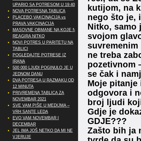
UPARIO SA POTRESOM U 19:40
kutijom, na k
NOVA POTRESNA TABLICA
nego što je, i
PLACEBO VAKCINACIJA vs
PRAVA VAKCINACIJA
Nitko, samo j
MASOVNE OBMANE NA KOJE NE
svojom glavo
REAGIRA NITKO
NOVI POTRES U PARITETU NA
suvremenim 
TABLICI
ne treba zabo
POGLEDAJTE POTRESE IZ
IRANA
pozetivnom –
500 000 LJUDI POGINULO JE U
se čak i namj
JEDNOM DANU
DVA POTRESA U RAZMAKU OD
Moje pitanje 
12 MINUTA
odgovora i n
PRIVREMENA TABLICA ZA
NOVEMBAR 2021
broj ljudi ko
SVE VAM PIŠE U MEDIJMA –
Gdje je dokaz
VRH SANTE LEDA
EVO VAM NOVEMBAR I
GDJE???
DECEMBAR
Zašto bih ja 
JEL IMA JOŠ NETKO DA MI NE
VJERUJE
tvrde da su b