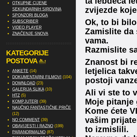
ta lebdeća le
OTKUPNE CIJENE
zvijezde koje
SEKUNDARNIH SIROVINA
SPONZORI BLOGA
Ok, to bi bilo
SUBSCRIBER
VIDEO PLAYER
Zamislite da 
ZNAČENJE SNOVA
vama.
Razmislite s
KATEGORIJE
POSTOVA
Znanost bi r
letjelica tak
ANKETE
(14)
DOKUMENTARNI FILMOVI
(104)
postoji vanze
DOWNLOAD
(23)
GALERIJA SLIKA
(10)
Ali vi ste to
HTZ
(5)
Moje pitanje 
KOMPJUTERI
(39)
NAUČNO FANTASTIČNE PRIČE
Kome ćete VI v
(12)
vašim prijate
NO COMMENT
(39)
OBAVIJESTI I RAZNO
(199)
to izmislili.
PARANORMALNO
(87)