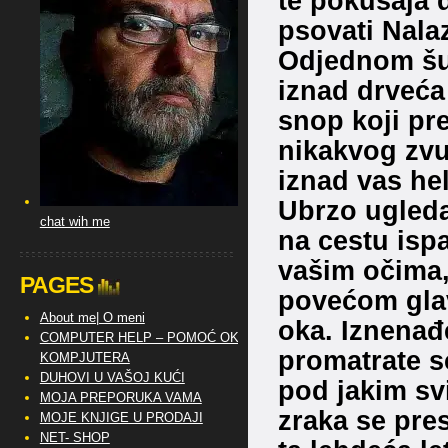
te pokušaja 
psovati Nala
Odjednom šum
iznad drveća 
snop koji pr
nikakvog zvuk
iznad vas hel
Ubrzo ugleda
chat wih me
na cestu ispa
vašim očima,
PAGES
povećom glav
About me| O meni
oka. Iznenađ
COMPUTER HELP – POMOĆ OKO
promatrate s
KOMPJUTERA
DUHOVI U VAŠOJ KUĆI
pod jakim svi
MOJA PREPORUKA VAMA
zraka se pres
MOJE KNJIGE U PRODAJI
NET- SHOP