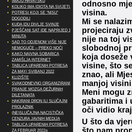
IMAJU HRVATSKU
odnosno mjest
KOLIKO IMA IDIOTA NA SVIJETU?
visina.
POTRESI KOJI SE “NISU”
DOGODILI
Mi se nalazi
KUDA IDU DIVLJE SVINJE
projeciraju z
PJEŠČANI SAT IDE NAPRIJED 10
MINUTA
nije na toj v
SAD TO ODJENOM VIŠE NIJE
slobodnoj pr
NEMOGUĆE – PREKO NOĆI
KAKO NAIVNA SOBARICA
koja doseže 
ZAMIŠLJA INTERNET
visine, što s
TABLICA UPARENIH POTRESA
ZA MAY/ SVIBANJ 2022
znao, ali Mje
KLIZIŠTE
manjoj visin
SVAKODNEVNO ORGANIZIRANO
PRANJE MOZGA DEŽURNIH
Meni mogu zn
DILETANATA
gabaritima i 
HAKIRANI DRON ILI SLUČAJNI
PROLAZNIK
oči vidio kr
(NE)SLUČAJNA NACISTIČKA
CENZURA JAVNIH MEDIJA
U što da vjer
TABLICA UPARENIH POTRESA
što nam prop
ZA FEBRUAR 2022g