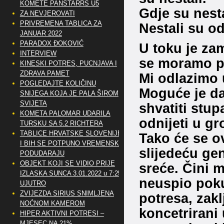
KOMETE PANSTARRS U5
Gdje su nest
ZA NEVJEROVATI
PRIVREMENA TABLICA ZA
Nestali su o
JANUAR 2022
PARADOX ĐOKOVIĆ
U toku je za
INTERVIEW
se moramo po
KINESKI POTRES, PUCNJAVA I
ZDRAVA PAMET
Mi odlazimo 
POGLEDAJTE KOLIČINU
Moguće je da
SNIJEGA KOJA JE PALA ŠIROM
SVIJETA
shvatiti stu
KOMETA PALOMAR UDARILA
odnijeti u gr
TURSKU SA 5.2 RICHTERA
TABLICE HRVATSKE SLOVENIJE
Tako će se ov
I BIH SE POTPUNO VREMENSKI
slijedeću gen
PODUDARAJU
OBJEKT KOJI SE VIDIO PRIJE
sreće. Čini 
IZLASKA SUNCA 3.01.2022 u 7:25
neuspio poku
UJUTRO
ZVIJEZDA SIRIUS SNIMLJENA
potresa, zakl
NOĆNOM KAMEROM
koncetrirani 
HIPER AKTIVNI POTRESI –
MJESEC NA 21%