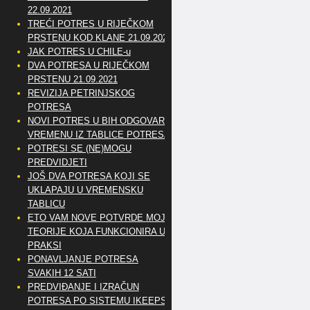
22.09.2021
TREĆI POTRES U RIJEČKOM
PRSTENU KOD KLANE 21.09.2021
JAK POTRES U CHILE-u
DVA POTRESA U RIJEČKOM
PRSTENU 21.09.2021
REVIZIJA PETRINJSKOG
POTRESA
NOVI POTRES U BIH ODGOVARA
VREMENU IZ TABLICE POTRESA
POTRESI SE (NE)MOGU
PREDVIDJETI
JOŠ DVA POTRESA KOJI SE
UKLAPAJU U VREMENSKU
TABLICU
ETO VAM NOVE POTVRDE MOJE
TEORIJE KOJA FUNKCIONIRA U
PRAKSI
PONAVLJANJE POTRESA
SVAKIH 12 SATI
PREDVIĐANJE I IZRAČUN
POTRESA PO SISTEMU IKEEPS