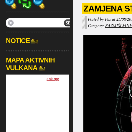
ZAMJENA S
Posted by Pas at 25/08/20
Category:
RAZMIŠLJANJ
NOTICE
MAPA AKTIVNIH
VULKANA
[
enlarge
]