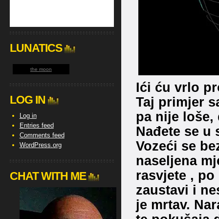
LUNATICS
the moon
Ići ću vrlo 
LOG IN
Taj primjer s
pa nije loše,
Log in
Entries feed
Nađete se u s
Comments feed
Vozeći se be
WordPress.org
naseljena mj
rasvjete , p
CHAT WITH ME
zaustavi i n
je mrtav. Na