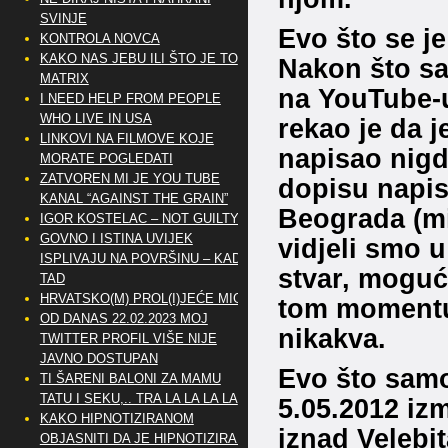
SVINJE
Evo što se j
KONTROLA NOVCA
KAKO NAS JEBU ILI ŠTO JE TO
Nakon što sa
MATRIX
na YouTube-u,
I NEED HELP FROM PEOPLE
WHO LIVE IN USA
rekao je da je
LINKOVI NA FILMOVE KOJE
napisao nigd
MORATE POGLEDATI
ZATVOREN MI JE YOU TUBE
dopisu napisa
KANAL “AGAINST THE GRAIN”
Beograda (mi
IGOR KOSTELAC – NOT GUILTY
GOVNO I ISTINA UVIJEK
vidjeli smo 
ISPLIVAJU NA POVRŠINU – KAD
stvar, moguć
TAD
HRVATSKO(M) PROL(I)JEĆE MIG
tom momentu 
OD DANAS 22.02.2023 MOJ
nikakva.
TWITTER PROFIL VIŠE NIJE
JAVNO DOSTUPAN
Evo što samo
TI ŠARENI BALONI ZA MAMU
TATU I SEKU,.. TRA LA LA LA LA
5.05.2012 iz
KAKO HIPNOTIZIRANOM
iznad Velebi
OBJASNITI DA JE HIPNOTIZIRAN