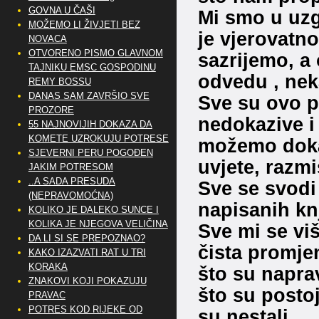
GOVNA U ČAŠI
Mi smo u uzga
MOŽEMO LI ŽIVJETI BEZ
je vjerovatn
NOVACA
OTVORENO PISMO GLAVNOM
sazrijemo, a 
TAJNIKU EMSC GOSPODINU
odvedu , ne
REMY BOSSU
DANAS SAM ZAVRŠIO SVE
Sve su ovo p
PROZORE
nedokazive i
55 NAJNOVIJIH DOKAZA DA
KOMETE UZROKUJU POTRESE
možemo dokaz
SJEVERNI PERU POGOĐEN
uvjete, razmi
JAKIM POTRESOM
..A SADA PRESUDA
Sve se svodi 
(NEPRAVOMOĆNA)
napisanih kn
KOLIKO JE DALEKO SUNCE I
KOLIKA JE NJEGOVA VELIČINA
Sve mi se viš
DA LI SI SE PREPOZNAO?
čista promje
KAKO IZAZVATI RAT U TRI
KORAKA
što su napra
ZNAKOVI KOJI POKAZUJU
što su postoj
PRAVAC
POTRES KOD RIJEKE OD
su nestali.