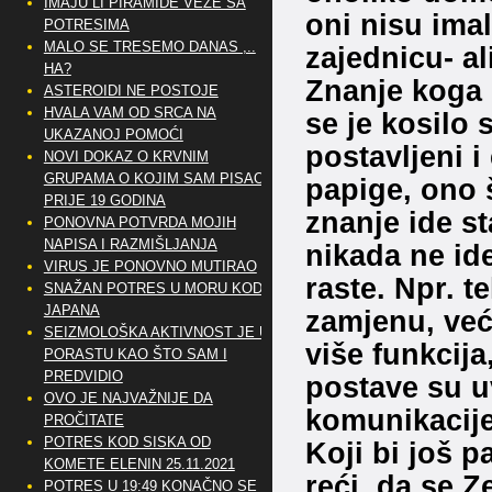
IMAJU LI PIRAMIDE VEZE SA
oni nisu imal
POTRESIMA
MALO SE TRESEMO DANAS ,..
zajednicu- al
HA?
Znanje koga s
ASTEROIDI NE POSTOJE
HVALA VAM OD SRCA NA
se je kosilo 
UKAZANOJ POMOĆI
postavljeni i
NOVI DOKAZ O KRVNIM
GRUPAMA O KOJIM SAM PISAO
papige, ono š
PRIJE 19 GODINA
znanje ide st
PONOVNA POTVRDA MOJIH
NAPISA I RAZMIŠLJANJA
nikada ne id
VIRUS JE PONOVNO MUTIRAO
raste. Npr. t
SNAŽAN POTRES U MORU KOD
JAPANA
zamjenu, već
SEIZMOLOŠKA AKTIVNOST JE U
više funkcija
PORASTU KAO ŠTO SAM I
PREDVIDIO
postave su uv
OVO JE NAJVAŽNIJE DA
komunikacije
PROČITATE
POTRES KOD SISKA OD
Koji bi još 
KOMETE ELENIN 25.11.2021
reći, da se 
POTRES U 19:49 KONAČNO SE