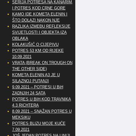
SERIJA POTRESA NA KANARIMA
I POTRES KOD CRNE GORE
KAMO IDE KOMETA ELENIN I
ŠTO DOLAZI NAKON NJE
RAZLIKA IZMEĐU REFLEKSIJE
SVIJETLOSTI I OBJEKTA IZA
OBLAKA
KOLAKUŠIĆ O CIJEPIVU
POTRES 53 KM OD RIJEKE
10.09.2021
VRATA (BREAK ON TROUGH ON
THE OTHER SIDE)
KOMETA ELENIN A3 JE U
SILAZNOJ PUTANJI
9.09.2021 – POTRESI U BiH
ZADNJIH 24 SATA
POTRES U BIH KOD TRAVNIKA
4.3 RICHTERA
8.09.2021 – SNAŽAN POTRES U
MEKSIKU
POTRES BLIZU MOJE KUĆE
7.09.2021
JOŠ JEDAN POTRES NA LINIJI