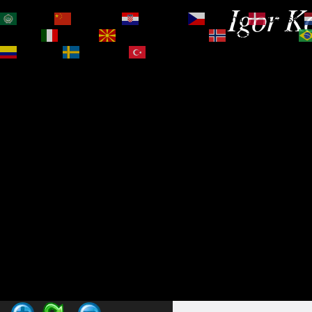
Igor Ko
العربية
简体中文
Hrvatski
Čeština‎
Dansk
Magyar
Italiano
Македонски јазик
Norsk bokmål
Español
Svenska
Türkçe