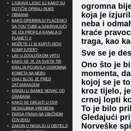
LJUKAVA LJISIC ILI KAKO SU
ogromna bije
DOTIČNI OPRALI RUKE
koja je izjur
OBMANA
KAKO OPERIRAJU PLAĆENICI
neba i odmah
SA YOU TUBE-a SAKRIVAJUĆI
kraće pravoc
SE IZA PROFILA KANALA O
PLANETI X
traga, kao k
MOŽETE LI SI KUPITI NOVI
KOMPJUTER?
Sve se je des
LAV U ZOOLOŠKOM VRTU
KAKO SE JE ZA SVETA TRI
Ono što je bi
KRALJA POJAVILA OGROMNA
momenta, da 
KOMETA NA NEBU
OVAJ BLOG JE PRED
kojoj se je t
ZATVARANJEM
kroz tijelo, 
KRADU LI BANKE NOVAC OD
GRAĐANA
crnoj lopti k
KAKO SE GRIJATI U OVA
To je bilo pr
NESIGURNA VREMENA
FARSA PRAVA NA OBIČNOM
Gledajući pri
ČOVJEKU
Norveške spi
ZAKON O NASILJU U OBITELJI