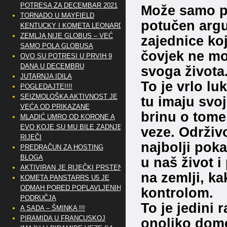
POTRESA ZA DECEMBAR 2021
Može samo po
TORNADO U MAYFIELD
potučen arg
KENTUCKY I KOMETA LEONARD
ZEMLJA NIJE GLOBUS – VEĆ
zajednice koj
SAMO POLA GLOBUSA
čovjek ne mož
OVO SU POTRESI U PRVIH 9
DANA U DECEMBRU
svoga života
JUTARNJA IDILA
To je vrlo lu
POGLEDAJTE!!!!
SEIZMOLOŠKA AKTIVNOST JE
tu imaju svoj
VEĆA OD PRIKAZANE
brinu o tome.
MLADIĆ UMRO OD KORONE A
EVO KOJE SU MU BILE ZADNJE
veze. Održivo
RIJEČI
najbolji poka
PREDRAČUN ZA HOSTING
BLOGA
u naš život i
AKTIVIRAN JE RIJEČKI PRSTEN
na zemlji, k
KOMETA PANSTARRS U5 JE
ODMAH PORED POPLAVLJENIH
kontrolom.
PODRUČJA
To je jedini 
A SADA – ŠMINKA !!!
PIRAMIDA U FRANCUSKOJ
onoliko domo