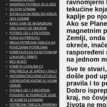
ravnomjerni 
DANAŠNJI POTRESI 29.12.2021
tekućine koja
SA SVIH STRANA
SITUACIJA NA NEBU DO KRAJA
kaplje po njo
2021 GODINE
Ako se Planet
KAKO SAM SE NA BADNJAK
IZBLJUVAO OD SMIJEHA
magnetnim po
POTRES OD 2.4 RICHTERA
Zemlji, onda
KOGA SU PREŠUTLI
MEGA POTRESNA TABLICA SA
okreće, inače
POVEZANIM POTRESIMA
raspoređeni 
KOMETA ATLAS Q3 AKTIVNA NA
LOKALNOJ ORBITI
na jednom m
BEZ RIJEČI
KOMETA CATALINA C3
Sve te stvari
PROTRESLA JE GRČKU I ITALIJU
došle pod upi
ANTIGRAVITACIJONA LETJELICA
VJEROJATNO KUĆNE ILI VOJNE
pravila i to 
IZRADE
Dobro isprepl
POTRES OD 7.3 RICHTERA
POGODIO JE PODRUČJE GDJE
kraj, no čov
JE KOMETA LEONARD
života ne mož
POTRESNA TABLICA UPARENIH