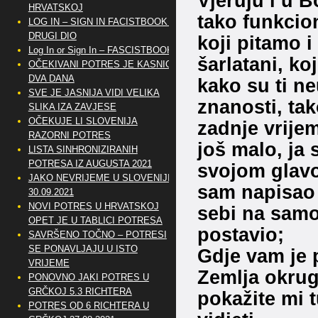
Vjeruju i u B
HRVATSKOJ
tako funkcion
LOG IN – SIGN IN FACISTBOOK –
DRUGI DIO
koji pitamo 
Log In or Sign In – FASCISTBOOK
šarlatani, k
OČEKIVANI POTRES JE KASNIO
DVA DANA
kako su ti ne
SVE JE JASNIJA VIDI VELIKA
znanosti, ta
SLIKA IZA ZAVJESE
OČEKUJE LI SLOVENIJA
zadnje vrijem
RAZORNI POTRES
još malo, ja 
LISTA SINHRONIZIRANIH
POTRESA IZ AUGUSTA 2021
svojom glavom
JAKO NEVRIJEME U SLOVENIJI
sam napisao 
30.09.2021
NOVI POTRES U HRVATSKOJ
sebi na samo
OPET JE U TABLICI POTRESA
postavio;
SAVRŠENO TOČNO – POTRESI
SE PONAVLJAJU U ISTO
Gdje vam je p
VRIJEME
Zemlja okrug
PONOVNO JAKI POTRES U
GRČKOJ 5.3 RICHTERA
pokažite mi t
POTRES OD 6 RICHTERA U