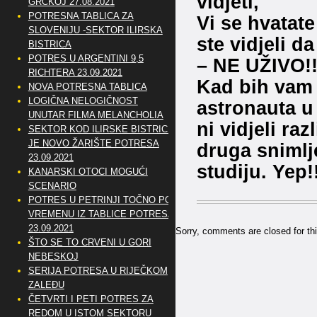
vidjeti,
GRČKOJ 27.08.2021
POTRESNA TABLICA ZA
Vi se hvatat
SLOVENIJU -SEKTOR ILIRSKA
ste vidjeli da
BISTRICA
POTRES U ARGENTINI 9,5
– NE UŽIVO!!
RICHTERA 23.09.2021
Kad bih vam 
NOVA POTRESNA TABLICA
LOGIČNA NELOGIČNOST
astronauta u 
UNUTAR FILMA MELANCHOLIA
ni vidjeli raz
SEKTOR KOD ILIRSKE BISTRICE
JE NOVO ŽARIŠTE POTRESA
druga snimlj
23.09.2021
studiju. Yep!
KANARSKI OTOCI MOGUĆI
SCENARIO
POTRES U PETRINJI TOČNO PO
VREMENU IZ TABLICE POTRESA
23.09.2021
Sorry, comments are closed for thi
ŠTO SE TO CRVENI U GORI
NEBESKOJ
SERIJA POTRESA U RIJEČKOM
ZALEĐU
ČETVRTI I PETI POTRES ZA
REDOM U ISTOM SEKTORU