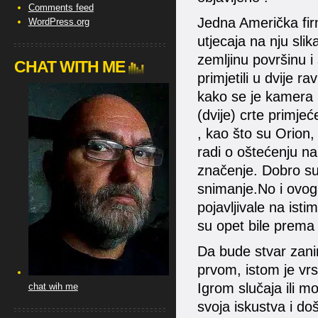
Comments feed
Jedna Američka fir
WordPress.org
utjecaja na nju slik
zemljinu površinu i
CHAT WITH ME
primjetili u dvije 
kako se je kamera k
(dvije) crte primj
, kao što su Orion, 
radi o oštećenju na
značenje. Dobro su o
snimanje.No i ovoga 
pojavljivale na isti
su opet bile prema
Da bude stvar zani
prvom, istom je vrs
Igrom slučaja ili m
chat wih me
svoja iskustva i do