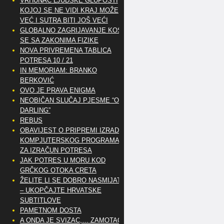
VRHUNAC LJUDSKE GLUPOSTI
KOJOJ SE NE VIDI KRAJ MOŽE
VEĆ I SUTRA BITI JOŠ VEĆI
GLOBALNO ZAGRIJAVANJE KOSI
SE SA ZAKONIMA FIZIKE
NOVA PRIVREMENA TABLICA
POTRESA 10 / 21
IN MEMORIAM: BRANKO
BERKOVIĆ
OVO JE PRAVA ENIGMA
NEOBIČAN SLUČAJ PJESME “OH
DARLING”
REBUS
OBAVIJEST O PRIPREMI IZRADE
KOMPJUTERSKOG PROGRAMA
ZA IZRAČUN POTRESA
JAK POTRES U MORU KOD
GRČKOG OTOKA CRETA
ŽELITE LI SE DOBRO NASMIJATI
– UKOPČAJTE HRVATSKE
SUBTITLOVE
PAMETNOM DOSTA
A ONDA JE SVIZAC,… ZAMOTAO