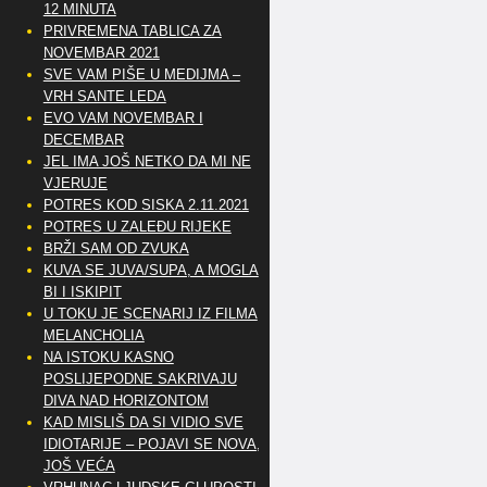
12 MINUTA
PRIVREMENA TABLICA ZA
NOVEMBAR 2021
SVE VAM PIŠE U MEDIJMA –
VRH SANTE LEDA
EVO VAM NOVEMBAR I
DECEMBAR
JEL IMA JOŠ NETKO DA MI NE
VJERUJE
POTRES KOD SISKA 2.11.2021
POTRES U ZALEĐU RIJEKE
BRŽI SAM OD ZVUKA
KUVA SE JUVA/SUPA, A MOGLA
BI I ISKIPIT
U TOKU JE SCENARIJ IZ FILMA
MELANCHOLIA
NA ISTOKU KASNO
POSLIJEPODNE SAKRIVAJU
DIVA NAD HORIZONTOM
KAD MISLIŠ DA SI VIDIO SVE
IDIOTARIJE – POJAVI SE NOVA,..
JOŠ VEĆA