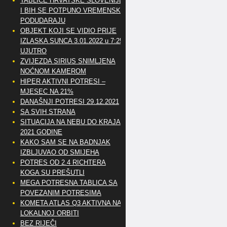
TABLICE HRVATSKE SLOVENIJE
I BIH SE POTPUNO VREMENSKI
PODUDARAJU
OBJEKT KOJI SE VIDIO PRIJE
IZLASKA SUNCA 3.01.2022 u 7:25
UJUTRO
ZVIJEZDA SIRIUS SNIMLJENA
NOĆNOM KAMEROM
HIPER AKTIVNI POTRESI –
MJESEC NA 21%
DANAŠNJI POTRESI 29.12.2021
SA SVIH STRANA
SITUACIJA NA NEBU DO KRAJA
2021 GODINE
KAKO SAM SE NA BADNJAK
IZBLJUVAO OD SMIJEHA
POTRES OD 2.4 RICHTERA
KOGA SU PREŠUTLI
MEGA POTRESNA TABLICA SA
POVEZANIM POTRESIMA
KOMETA ATLAS Q3 AKTIVNA NA
LOKALNOJ ORBITI
BEZ RIJEČI