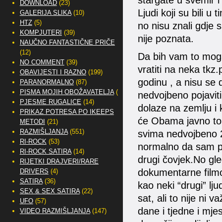
stargate u svemir i
DOWNLOAD
(23)
Ljudi koji su bili u 
GALERIJA SLIKA
(10)
HTZ
(5)
no nisu znali gdje s
KOMPJUTERI
(39)
nije poznata.
NAUČNO FANTASTIČNE PRIČE
(12)
Da bih vam to mogao
NO COMMENT
(39)
vratiti na neka tkz
OBAVIJESTI I RAZNO
(199)
godinu , a nisu se 
PARANORMALNO
(87)
PISMA MOJIH OBOŽAVATELJA
(2)
nedvojbeno pojavit
PJESME RUGALICE
(14)
dolaze na zemlju i
PRIKAZ POTRESA PO IKEEPS
će Obama javno to na
METODI
(21)
RAZMIŠLJANJA
(551)
svima nedvojbeno 2
RI-ROCK
(53)
normalno da sam po
RI-ROCK SATIRA
(14)
drugi čovjek.No gled
RIJETKI DRAJVERI/RARE
dokumentarne filmo
DRIVERS
(4)
SATIRA
(36)
kao neki “drugi” lj
SEX & SEX SATIRA
(22)
sat, ali to nije ni 
UFO
(57)
dane i tjedne i mj
VIDEO RAZMIŠLJANJA
(147)