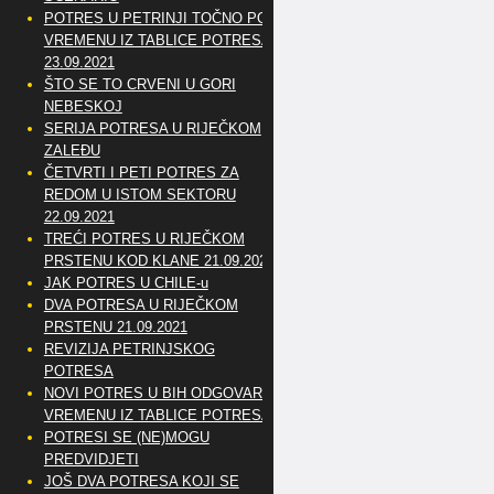
POTRES U PETRINJI TOČNO PO
VREMENU IZ TABLICE POTRESA
23.09.2021
ŠTO SE TO CRVENI U GORI
NEBESKOJ
SERIJA POTRESA U RIJEČKOM
ZALEĐU
ČETVRTI I PETI POTRES ZA
REDOM U ISTOM SEKTORU
22.09.2021
TREĆI POTRES U RIJEČKOM
PRSTENU KOD KLANE 21.09.2021
JAK POTRES U CHILE-u
DVA POTRESA U RIJEČKOM
PRSTENU 21.09.2021
REVIZIJA PETRINJSKOG
POTRESA
NOVI POTRES U BIH ODGOVARA
VREMENU IZ TABLICE POTRESA
POTRESI SE (NE)MOGU
PREDVIDJETI
JOŠ DVA POTRESA KOJI SE