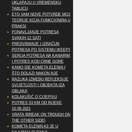
UKLAPAJU U VREMENSKU
TABLICU
ETO VAM NOVE POTVRDE MOJE
TEORIJE KOJA FUNKCIONIRA U
PRAKSI
PONAVLJANJE POTRESA
SVAKIH 12 SATI
PREDVIĐANJE I IZRAČUN
POTRESA PO SISTEMU IKEEPS
SERIJA POTRESA NA KANARIMA
I POTRES KOD CRNE GORE
KAMO IDE KOMETA ELENIN I
ŠTO DOLAZI NAKON NJE
RAZLIKA IZMEĐU REFLEKSIJE
SVIJETLOSTI I OBJEKTA IZA
OBLAKA
KOLAKUŠIĆ O CIJEPIVU
POTRES 53 KM OD RIJEKE
10.09.2021
VRATA (BREAK ON TROUGH ON
THE OTHER SIDE)
KOMETA ELENIN A3 JE U