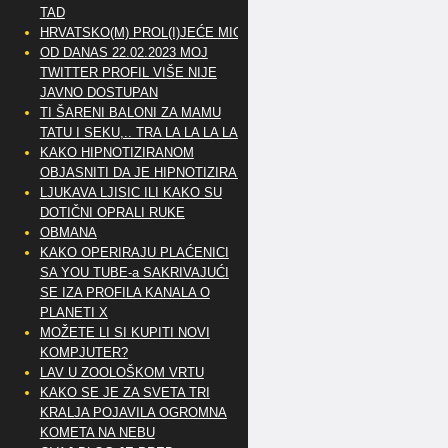
TAD
HRVATSKO(M) PROL(I)JEĆE MIG
OD DANAS 22.02.2023 MOJ
TWITTER PROFIL VIŠE NIJE
JAVNO DOSTUPAN
TI ŠARENI BALONI ZA MAMU
TATU I SEKU,.. TRA LA LA LA LA
KAKO HIPNOTIZIRANOM
OBJASNITI DA JE HIPNOTIZIRAN
LJUKAVA LJISIC ILI KAKO SU
DOTIČNI OPRALI RUKE
OBMANA
KAKO OPERIRAJU PLAĆENICI
SA YOU TUBE-a SAKRIVAJUĆI
SE IZA PROFILA KANALA O
PLANETI X
MOŽETE LI SI KUPITI NOVI
KOMPJUTER?
LAV U ZOOLOŠKOM VRTU
KAKO SE JE ZA SVETA TRI
KRALJA POJAVILA OGROMNA
KOMETA NA NEBU