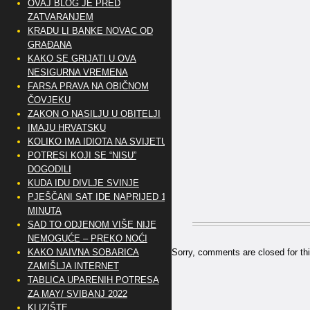
OVAJ BLOG JE PRED
ZATVARANJEM
KRADU LI BANKE NOVAC OD
GRAĐANA
KAKO SE GRIJATI U OVA
NESIGURNA VREMENA
FARSA PRAVA NA OBIČNOM
ČOVJEKU
ZAKON O NASILJU U OBITELJI
IMAJU HRVATSKU
KOLIKO IMA IDIOTA NA SVIJETU?
POTRESI KOJI SE “NISU”
DOGODILI
KUDA IDU DIVLJE SVINJE
PJEŠČANI SAT IDE NAPRIJED 10
MINUTA
SAD TO ODJENOM VIŠE NIJE
NEMOGUĆE – PREKO NOĆI
KAKO NAIVNA SOBARICA
Sorry, comments are closed for thi
ZAMIŠLJA INTERNET
TABLICA UPARENIH POTRESA
ZA MAY/ SVIBANJ 2022
KLIZIŠTE