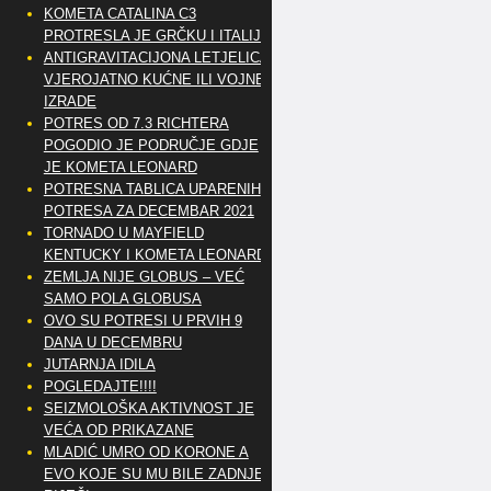
KOMETA CATALINA C3
PROTRESLA JE GRČKU I ITALIJU
ANTIGRAVITACIJONA LETJELICA
VJEROJATNO KUĆNE ILI VOJNE
IZRADE
POTRES OD 7.3 RICHTERA
POGODIO JE PODRUČJE GDJE
JE KOMETA LEONARD
POTRESNA TABLICA UPARENIH
POTRESA ZA DECEMBAR 2021
TORNADO U MAYFIELD
KENTUCKY I KOMETA LEONARD
ZEMLJA NIJE GLOBUS – VEĆ
SAMO POLA GLOBUSA
OVO SU POTRESI U PRVIH 9
DANA U DECEMBRU
JUTARNJA IDILA
POGLEDAJTE!!!!
SEIZMOLOŠKA AKTIVNOST JE
VEĆA OD PRIKAZANE
MLADIĆ UMRO OD KORONE A
EVO KOJE SU MU BILE ZADNJE