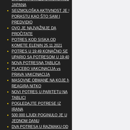
JAPANA
SEIZMOLOŠKA AKTIVNOST JE U
PORASTU KAO ŠTO SAM I
PREDVIDIO
OVO JE NAJVAŽNIJE DA
PROČITATE
POTRES KOD SISKA OD
KOMETE ELENIN 25.11.2021
POTRES U 19:49 KONAČNO SE
UPARIO SA POTRESOM U 19:40
NOVA POTRESNA TABLICA
PLACEBO VAKCINACIJA vs
PRAVA VAKCINACIJA
MASOVNE OBMANE NA KOJE NE
REAGIRA NITKO
NOVI POTRES U PARITETU NA
TABLICI
POGLEDAJTE POTRESE IZ
IRANA
500 000 LJUDI POGINULO JE U
JEDNOM DANU
DVA POTRESA U RAZMAKU OD