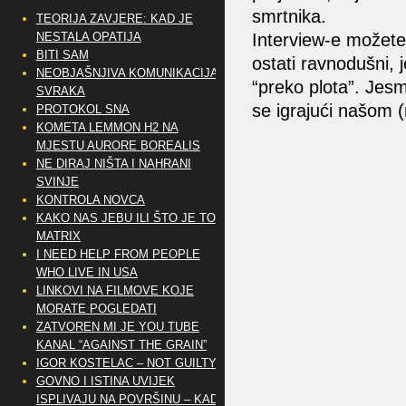
smrtnika.
TEORIJA ZAVJERE: KAD JE
NESTALA OPATIJA
Interview-e možete
BITI SAM
ostati ravnodušni, 
NEOBJAŠNJIVA KOMUNIKACIJA
“preko plota”. Jesm
SVRAKA
se igrajući našom 
PROTOKOL SNA
KOMETA LEMMON H2 NA
MJESTU AURORE BOREALIS
NE DIRAJ NIŠTA I NAHRANI
SVINJE
KONTROLA NOVCA
KAKO NAS JEBU ILI ŠTO JE TO
MATRIX
I NEED HELP FROM PEOPLE
WHO LIVE IN USA
LINKOVI NA FILMOVE KOJE
MORATE POGLEDATI
ZATVOREN MI JE YOU TUBE
KANAL “AGAINST THE GRAIN”
IGOR KOSTELAC – NOT GUILTY
GOVNO I ISTINA UVIJEK
ISPLIVAJU NA POVRŠINU – KAD