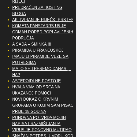
RIJEČI
PREDRAČUN ZA HOSTING
BLOGA
AKTIVIRAN JE RIJEČKI PRSTEN
KOMETA PANSTARRS U5 JE
ODMAH PORED POPLAVLJENIH
PODRUČJA
A SADA – ŠMINKA !!!
PIRAMIDA U FRANCUSKOJ
IMAJU LI PIRAMIDE VEZE SA
POTRESIMA
MALO SE TRESEMO DANAS ,..
HA?
ASTEROIDI NE POSTOJE
HVALA VAM OD SRCA NA
UKAZANOJ POMOĆI
NOVI DOKAZ O KRVNIM
GRUPAMA O KOJIM SAM PISAO
PRIJE 19 GODINA
PONOVNA POTVRDA MOJIH
NAPISA I RAZMIŠLJANJA
VIRUS JE PONOVNO MUTIRAO
SNAŽAN POTRES U MORU KOD