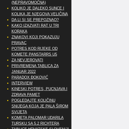
(NEPRAVOMOĆNA)
KOLIKO JE DALEKO SUNCE I
KOLIKA JE NJEGOVA VELIČINA
DA LI SI SE PREPOZNAO?
KAKO IZAZVATI RAT U TRI
KORAKA
ZNAKOVI KOJI POKAZUJU
PRAVAC
POTRES KOD RIJEKE OD
KOMETE PANSTARRS U5
ZA NEVJEROVATI
PRIVREMENA TABLICA ZA
JANUAR 2022
PARADOX ĐOKOVIĆ
INTERVIEW
KINESKI POTRES, PUCNJAVA I
ZDRAVA PAMET
POGLEDAJTE KOLIČINU
SNIJEGA KOJA JE PALA ŠIROM
SVIJETA
KOMETA PALOMAR UDARILA
TURSKU SA 5.2 RICHTERA