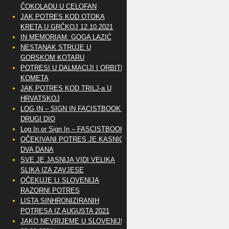
ČOKOLADU U CELOFAN
JAK POTRES KOD OTOKA
KRETA U GRČKOJ 12.10.2021
IN MEMORIAM: GOGA LAZIĆ
NESTANAK STRUJE U
GORSKOM KOTARU
POTRESI U DALMACIJI I ORBITE
KOMETA
JAK POTRES KOD TRILJ-a U
HRVATSKOJ
LOG IN – SIGN IN FACISTBOOK –
DRUGI DIO
Log In or Sign In – FASCISTBOOK
OČEKIVANI POTRES JE KASNIO
DVA DANA
SVE JE JASNIJA VIDI VELIKA
SLIKA IZA ZAVJESE
OČEKUJE LI SLOVENIJA
RAZORNI POTRES
LISTA SINHRONIZIRANIH
POTRESA IZ AUGUSTA 2021
JAKO NEVRIJEME U SLOVENIJI