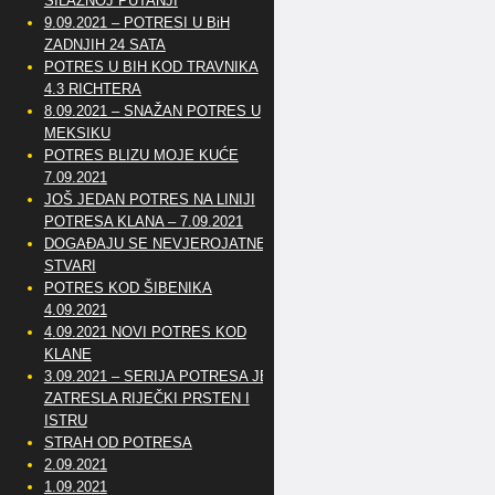
SILAZNOJ PUTANJI
9.09.2021 – POTRESI U BiH
ZADNJIH 24 SATA
POTRES U BIH KOD TRAVNIKA
4.3 RICHTERA
8.09.2021 – SNAŽAN POTRES U
MEKSIKU
POTRES BLIZU MOJE KUĆE
7.09.2021
JOŠ JEDAN POTRES NA LINIJI
POTRESA KLANA – 7.09.2021
DOGAĐAJU SE NEVJEROJATNE
STVARI
POTRES KOD ŠIBENIKA
4.09.2021
4.09.2021 NOVI POTRES KOD
KLANE
3.09.2021 – SERIJA POTRESA JE
ZATRESLA RIJEČKI PRSTEN I
ISTRU
STRAH OD POTRESA
2.09.2021
1.09.2021