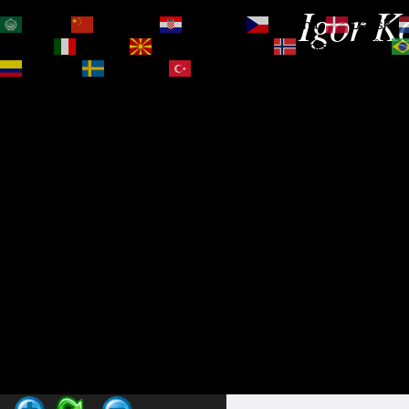
Igor Ko
العربية
简体中文
Hrvatski
Čeština‎
Dansk
Magyar
Italiano
Македонски јазик
Norsk bokmål
Español
Svenska
Türkçe