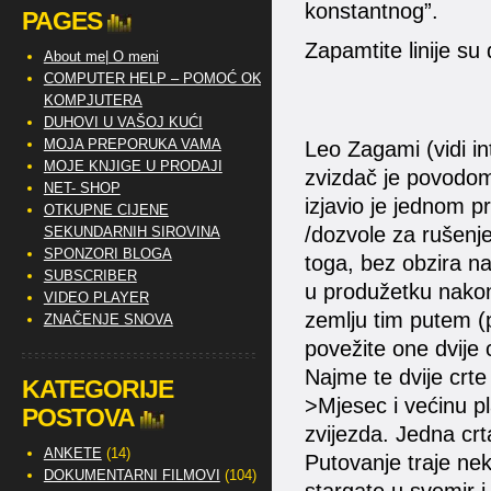
konstantnog”.
PAGES
Zapamtite linije su
About me| O meni
COMPUTER HELP – POMOĆ OKO
KOMPJUTERA
DUHOVI U VAŠOJ KUĆI
MOJA PREPORUKA VAMA
Leo Zagami (vidi in
MOJE KNJIGE U PRODAJI
zvizdač je povodom
NET- SHOP
izjavio je jednom p
OTKUPNE CIJENE
/dozvole za rušenj
SEKUNDARNIH SIROVINA
SPONZORI BLOGA
toga, bez obzira n
SUBSCRIBER
u produžetku nakon
VIDEO PLAYER
zemlju tim putem (
ZNAČENJE SNOVA
povežite one dvije cr
Najme te dvije crt
KATEGORIJE
>Mjesec i većinu p
POSTOVA
zvijezda. Jedna crt
ANKETE
(14)
Putovanje traje nek
DOKUMENTARNI FILMOVI
(104)