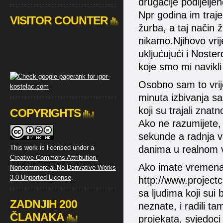
drugačije podijelje
Npr godina im traje 
VISITOR COUNTER
žurba, a taj način 
nikamo.Njihovo vri
ukljućujući i Noste
koje smo mi navikli 
Osobno sam to vrije
minuta izbivanja sa 
koji su trajali zna
COPYRIGHTS
Ako ne razumijete, 
sekunde a radnja va
This work is licensed under a
danima u realnom 
Creative Commons Attribution-
Ako imate vremena 
Noncommercial-No Derivative Works
3.0 Unported License
.
http://www.projectc
sa ljudima koji sui
ZADNJIH 200
neznate, i radili tam
ČLANAKA
projekata, svjedoci