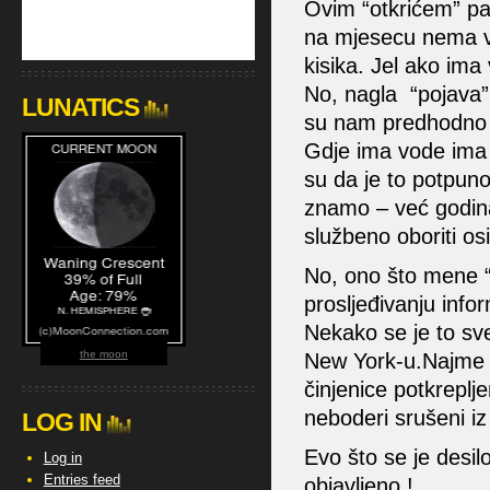
Ovim “otkrićem” pa
na mjesecu nema v
kisika. Jel ako ima
No, nagla “pojava” 
LUNATICS
su nam predhodno b
Gdje ima vode ima 
su da je to potpuno
znamo – već godina
službeno oboriti osi
No, ono što mene “
prosljeđivanju info
Nekako se je to sv
the moon
New York-u.Najme n
činjenice potkreplj
neboderi srušeni i
LOG IN
Evo što se je desilo
Log in
Entries feed
objavljeno !