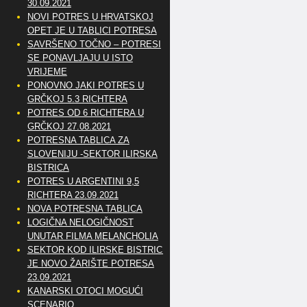
30.09.2021
NOVI POTRES U HRVATSKOJ
OPET JE U TABLICI POTRESA
SAVRŠENO TOČNO – POTRESI
SE PONAVLJAJU U ISTO
VRIJEME
PONOVNO JAKI POTRES U
GRČKOJ 5.3 RICHTERA
POTRES OD 6 RICHTERA U
GRČKOJ 27.08.2021
POTRESNA TABLICA ZA
SLOVENIJU -SEKTOR ILIRSKA
BISTRICA
POTRES U ARGENTINI 9,5
RICHTERA 23.09.2021
NOVA POTRESNA TABLICA
LOGIČNA NELOGIČNOST
UNUTAR FILMA MELANCHOLIA
SEKTOR KOD ILIRSKE BISTRICE
JE NOVO ŽARIŠTE POTRESA
23.09.2021
KANARSKI OTOCI MOGUĆI
SCENARIO