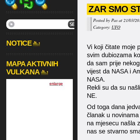
ZAR SMO S
Posted by Pas at 21/03/20
Category:
UFO
NOTICE
Vi koji čitate moje
svim dubiozama koje
MAPA AKTIVNIH
da sam prije nekog 
VULKANA
vijest da NASA i Am
NASA.
[
enlarge
]
Rekli su da su našli
NE.
Od toga dana jedva
članak u novinama i
na mjesecu našla z
nas se stvarno sm