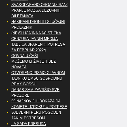
SVAKODNEVNO ORGANIZIRANO
PRANJE MOZGA DEŽURNIH
DILETANATA
HAKIRANI DRON ILI SLUČAJNI
PROLAZNIK
(NE)SLUČAJNA NACISTIČKA
CENZURA JAVNIH MEDIJA
TABLICA UPARENIH POTRESA
ZA FEBRUAR 2022g
GOVNA U ČAŠI
MOŽEMO LI ŽIVJETI BEZ
NOVACA
OTVORENO PISMO GLAVNOM
TAJNIKU EMSC GOSPODINU
REMY BOSSU
DANAS SAM ZAVRŠIO SVE
PROZORE
55 NAJNOVIJIH DOKAZA DA
KOMETE UZROKUJU POTRESE
SJEVERNI PERU POGOĐEN
JAKIM POTRESOM
..A SADA PRESUDA