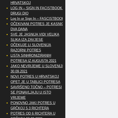
HRVATSKOJ
LOG IN – SIGN IN FACISTBOOK –
DRUGI DIO
Log In or Sign In – FASCISTBOOK
OČEKIVANI POTRES JE KASNIO
DVA DANA
SVE JE JASNIJA VIDI VELIKA
SLIKA IZA ZAVJESE
OČEKUJE LI SLOVENIJA
RAZORNI POTRES
LISTA SINHRONIZIRANIH
POTRESA IZ AUGUSTA 2021
JAKO NEVRIJEME U SLOVENIJI
30.09.2021
NOVI POTRES U HRVATSKOJ
OPET JE U TABLICI POTRESA
SAVRŠENO TOČNO – POTRESI
SE PONAVLJAJU U ISTO
VRIJEME
PONOVNO JAKI POTRES U
GRČKOJ 5.3 RICHTERA
POTRES OD 6 RICHTERA U