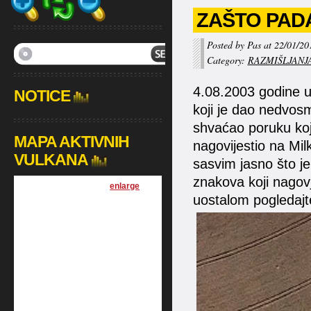
ZAŠTO PADA
Posted by Pas at 22/01/20
Category:
RAZMIŠLJANJ
4.08.2003 godine u V
NOTICE
koji je dao nedvosm
shvaćao poruku koj
MAPA AKTIVNIH
nagovijestio na Mil
VULKANA
sasvim jasno što je
znakova koji nagov
[
enlarge
]
uostalom pogledajte