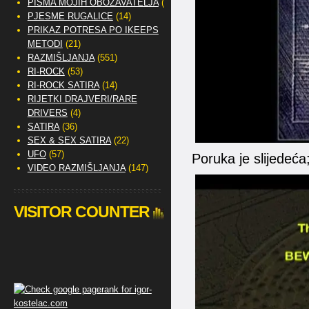
PISMA MOJIH OBOŽAVATELJA
(2)
PJESME RUGALICE
(14)
PRIKAZ POTRESA PO IKEEPS
METODI
(21)
RAZMIŠLJANJA
(551)
RI-ROCK
(53)
RI-ROCK SATIRA
(14)
RIJETKI DRAJVERI/RARE
DRIVERS
(4)
SATIRA
(36)
SEX & SEX SATIRA
(22)
UFO
(57)
Poruka je slijedeća
VIDEO RAZMIŠLJANJA
(147)
VISITOR COUNTER