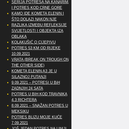
SERIJA POTRESA NA KANARIMA
I POTRES KOD CRNE GORE
KAMO IDE KOMETA ELENIN I
ŠTO DOLAZI NAKON NJE
RAZLIKA IZMEĐU REFLEKSIJE
SVIJETLOSTI I OBJEKTA IZA
OBLAKA
KOLAKUŠIĆ O CIJEPIVU
POTRES 53 KM OD RIJEKE
10.09.2021
VRATA (BREAK ON TROUGH ON
THE OTHER SIDE)
KOMETA ELENIN A3 JE U
SILAZNOJ PUTANJI
9.09.2021 – POTRESI U BiH
ZADNJIH 24 SATA
POTRES U BIH KOD TRAVNIKA
4.3 RICHTERA
8.09.2021 – SNAŽAN POTRES U
MEKSIKU
POTRES BLIZU MOJE KUĆE
7.09.2021
JOŠ JEDAN POTRES NA LINIJI