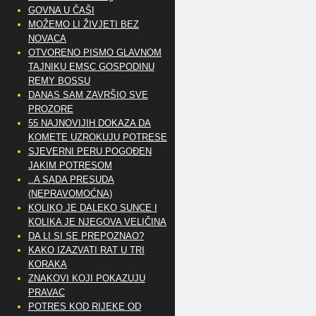
GOVNA U ČAŠI
MOŽEMO LI ŽIVJETI BEZ
NOVACA
OTVORENO PISMO GLAVNOM
TAJNIKU EMSC GOSPODINU
REMY BOSSU
DANAS SAM ZAVRŠIO SVE
PROZORE
55 NAJNOVIJIH DOKAZA DA
KOMETE UZROKUJU POTRESE
SJEVERNI PERU POGOĐEN
JAKIM POTRESOM
..A SADA PRESUDA
(NEPRAVOMOĆNA)
KOLIKO JE DALEKO SUNCE I
KOLIKA JE NJEGOVA VELIČINA
DA LI SI SE PREPOZNAO?
KAKO IZAZVATI RAT U TRI
KORAKA
ZNAKOVI KOJI POKAZUJU
PRAVAC
POTRES KOD RIJEKE OD