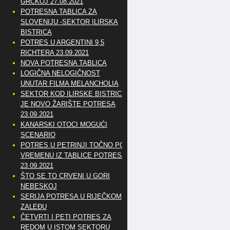
GRČKOJ 27.08.2021
POTRESNA TABLICA ZA
SLOVENIJU -SEKTOR ILIRSKA
BISTRICA
POTRES U ARGENTINI 9,5
RICHTERA 23.09.2021
NOVA POTRESNA TABLICA
LOGIČNA NELOGIČNOST
UNUTAR FILMA MELANCHOLIA
SEKTOR KOD ILIRSKE BISTRICE
JE NOVO ŽARIŠTE POTRESA
23.09.2021
KANARSKI OTOCI MOGUĆI
SCENARIO
POTRES U PETRINJI TOČNO PO
VREMENU IZ TABLICE POTRESA
23.09.2021
ŠTO SE TO CRVENI U GORI
NEBESKOJ
SERIJA POTRESA U RIJEČKOM
ZALEĐU
ČETVRTI I PETI POTRES ZA
REDOM U ISTOM SEKTORU