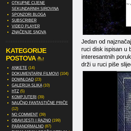
OTKUPNE CIJENE
SEKUNDARNIH SIROVINA
SPONZORI BLOGA
SUBSCRIBER
VIDEO PLAYER
ZNAČENJE SNOVA
Jedan od najznačajni
ruci disk ispisan u
KATEGORIJE
interesantnih poruk
POSTOVA
drži u ruci piše sli
ANKETE
(14)
DOKUMENTARNI FILMOVI
(104)
DOWNLOAD
(23)
GALERIJA SLIKA
(10)
HTZ
(5)
KOMPJUTERI
(39)
NAUČNO FANTASTIČNE PRIČE
(12)
NO COMMENT
(39)
OBAVIJESTI I RAZNO
(199)
PARANORMALNO
(87)