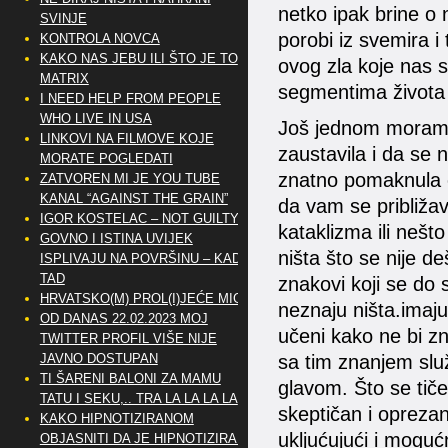
netko ipak brine 
SVINJE
porobi iz svemira 
KONTROLA NOVCA
KAKO NAS JEBU ILI ŠTO JE TO
ovog zla koje nas 
MATRIX
segmentima života 
I NEED HELP FROM PEOPLE
WHO LIVE IN USA
Još jednom moram n
LINKOVI NA FILMOVE KOJE
zaustavila i da se 
MORATE POGLEDATI
znatno pomaknula o
ZATVOREN MI JE YOU TUBE
KANAL “AGAINST THE GRAIN”
da vam se približa
IGOR KOSTELAC – NOT GUILTY
kataklizma ili nešto
GOVNO I ISTINA UVIJEK
ništa što se nije de
ISPLIVAJU NA POVRŠINU – KAD
TAD
znakovi koji se do 
HRVATSKO(M) PROL(I)JEĆE MIG
neznaju ništa.imaju
OD DANAS 22.02.2023 MOJ
učeni kako ne bi zn
TWITTER PROFIL VIŠE NIJE
sa tim znanjem služ
JAVNO DOSTUPAN
TI ŠARENI BALONI ZA MAMU
glavom. Što se tiče
TATU I SEKU,.. TRA LA LA LA LA
skeptičan i oprezan 
KAKO HIPNOTIZIRANOM
ukljućujući i moguć
OBJASNITI DA JE HIPNOTIZIRAN