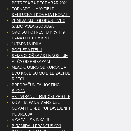
POTRESA ZA DECEMBAR 2021
TORNADO U MAYFIELD
KENTUCKY I KOMETA LEONARD
ZEMLJA NIJE GLOBUS – VEĆ
SAMO POLA GLOBUSA
OVO SU POTRESI U PRVIH 9
DANA U DECEMBRU
JUTARNJA IDILA
POGLEDAJTE!!!!
SEIZMOLOŠKA AKTIVNOST JE
VEĆA OD PRIKAZANE
MLADIĆ UMRO OD KORONE A
EVO KOJE SU MU BILE ZADNJE
RIJEČI
PREDRAČUN ZA HOSTING
BLOGA
AKTIVIRAN JE RIJEČKI PRSTEN
KOMETA PANSTARRS U5 JE
ODMAH PORED POPLAVLJENIH
PODRUČJA
A SADA – ŠMINKA !!!
PIRAMIDA U FRANCUSKOJ