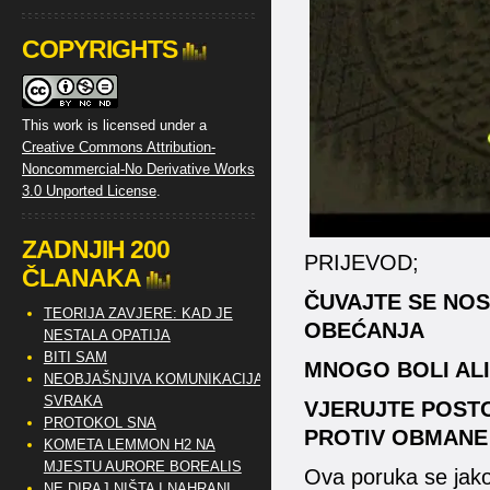
COPYRIGHTS
This work is licensed under a
Creative Commons Attribution-
Noncommercial-No Derivative Works
3.0 Unported License
.
ZADNJIH 200
PRIJEVOD;
ČLANAKA
ČUVAJTE SE NOS
TEORIJA ZAVJERE: KAD JE
OBEĆANJA
NESTALA OPATIJA
BITI SAM
MNOGO BOLI ALI
NEOBJAŠNJIVA KOMUNIKACIJA
SVRAKA
VJERUJTE POSTO
PROTOKOL SNA
PROTIV OBMANE
KOMETA LEMMON H2 NA
MJESTU AURORE BOREALIS
Ova poruka se jako
NE DIRAJ NIŠTA I NAHRANI