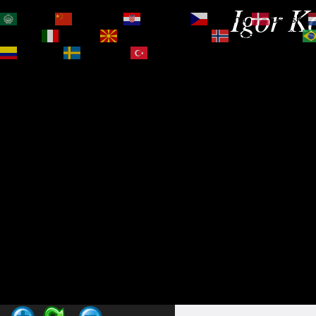
Igor Ko
العربية
简体中文
Hrvatski
Čeština‎
Dansk
Magyar
Italiano
Македонски јазик
Norsk bokmål
Español
Svenska
Türkçe