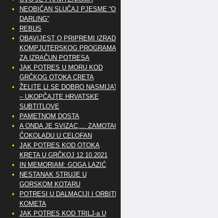
NEOBIČAN SLUČAJ PJESME “OH
DARLING”
REBUS
OBAVIJEST O PRIPREMI IZRADE
KOMPJUTERSKOG PROGRAMA
ZA IZRAČUN POTRESA
JAK POTRES U MORU KOD
GRČKOG OTOKA CRETA
ŽELITE LI SE DOBRO NASMIJATI
– UKOPČAJTE HRVATSKE
SUBTITLOVE
PAMETNOM DOSTA
A ONDA JE SVIZAC,… ZAMOTAO
ČOKOLADU U CELOFAN
JAK POTRES KOD OTOKA
KRETA U GRČKOJ 12.10.2021
IN MEMORIAM: GOGA LAZIĆ
NESTANAK STRUJE U
GORSKOM KOTARU
POTRESI U DALMACIJI I ORBITE
KOMETA
JAK POTRES KOD TRILJ-a U