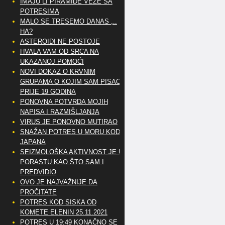
IMAJU LI PIRAMIDE VEZE SA
POTRESIMA
MALO SE TRESEMO DANAS ,..
HA?
ASTEROIDI NE POSTOJE
HVALA VAM OD SRCA NA
UKAZANOJ POMOĆI
NOVI DOKAZ O KRVNIM
GRUPAMA O KOJIM SAM PISAO
PRIJE 19 GODINA
PONOVNA POTVRDA MOJIH
NAPISA I RAZMIŠLJANJA
VIRUS JE PONOVNO MUTIRAO
SNAŽAN POTRES U MORU KOD
JAPANA
SEIZMOLOŠKA AKTIVNOST JE U
PORASTU KAO ŠTO SAM I
PREDVIDIO
OVO JE NAJVAŽNIJE DA
PROČITATE
POTRES KOD SISKA OD
KOMETE ELENIN 25.11.2021
POTRES U 19:49 KONAČNO SE