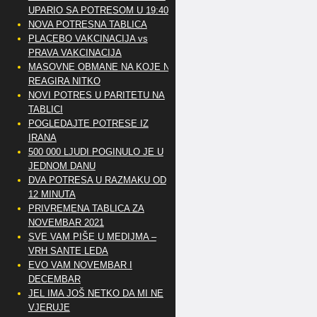
UPARIO SA POTRESOM U 19:40
NOVA POTRESNA TABLICA
PLACEBO VAKCINACIJA vs
PRAVA VAKCINACIJA
MASOVNE OBMANE NA KOJE NE
REAGIRA NITKO
NOVI POTRES U PARITETU NA
TABLICI
POGLEDAJTE POTRESE IZ
IRANA
500 000 LJUDI POGINULO JE U
JEDNOM DANU
DVA POTRESA U RAZMAKU OD
12 MINUTA
PRIVREMENA TABLICA ZA
NOVEMBAR 2021
SVE VAM PIŠE U MEDIJMA –
VRH SANTE LEDA
EVO VAM NOVEMBAR I
DECEMBAR
JEL IMA JOŠ NETKO DA MI NE
VJERUJE