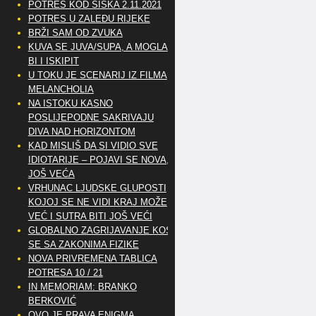
POTRES KOD SISKA 2.11.2021
POTRES U ZALEĐU RIJEKE
BRŽI SAM OD ZVUKA
KUVA SE JUVA/SUPA, A MOGLA
BI I ISKIPIT
U TOKU JE SCENARIJ IZ FILMA
MELANCHOLIA
NA ISTOKU KASNO
POSLIJEPODNE SAKRIVAJU
DIVA NAD HORIZONTOM
KAD MISLIŠ DA SI VIDIO SVE
IDIOTARIJE – POJAVI SE NOVA,..
JOŠ VEĆA
VRHUNAC LJUDSKE GLUPOSTI
KOJOJ SE NE VIDI KRAJ MOŽE
VEĆ I SUTRA BITI JOŠ VEĆI
GLOBALNO ZAGRIJAVANJE KOSI
SE SA ZAKONIMA FIZIKE
NOVA PRIVREMENA TABLICA
POTRESA 10 / 21
IN MEMORIAM: BRANKO
BERKOVIĆ
OVO JE PRAVA ENIGMA