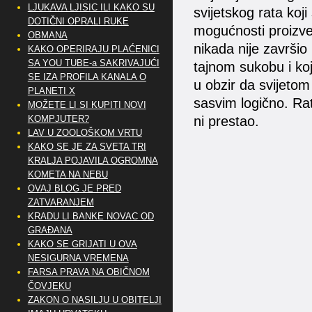
LJUKAVA LJISIC ILI KAKO SU
svijetskog rata ko
DOTIČNI OPRALI RUKE
mogućnosti proizves
OBMANA
nikada nije završio
KAKO OPERIRAJU PLAĆENICI
SA YOU TUBE-a SAKRIVAJUĆI
tajnom sukobu i koj
SE IZA PROFILA KANALA O
u obzir da svijetom
PLANETI X
sasvim logično. Rat
MOŽETE LI SI KUPITI NOVI
ni prestao.
KOMPJUTER?
LAV U ZOOLOŠKOM VRTU
KAKO SE JE ZA SVETA TRI
KRALJA POJAVILA OGROMNA
KOMETA NA NEBU
OVAJ BLOG JE PRED
ZATVARANJEM
KRADU LI BANKE NOVAC OD
GRAĐANA
KAKO SE GRIJATI U OVA
NESIGURNA VREMENA
FARSA PRAVA NA OBIČNOM
ČOVJEKU
ZAKON O NASILJU U OBITELJI