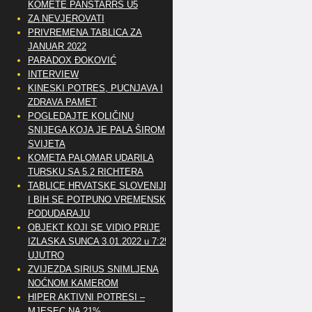
KOMETE PANSTARRS U5
ZA NEVJEROVATI
PRIVREMENA TABLICA ZA
JANUAR 2022
PARADOX ĐOKOVIĆ
INTERVIEW
KINESKI POTRES, PUCNJAVA I
ZDRAVA PAMET
POGLEDAJTE KOLIČINU
SNIJEGA KOJA JE PALA ŠIROM
SVIJETA
KOMETA PALOMAR UDARILA
TURSKU SA 5.2 RICHTERA
TABLICE HRVATSKE SLOVENIJE
I BIH SE POTPUNO VREMENSKI
PODUDARAJU
OBJEKT KOJI SE VIDIO PRIJE
IZLASKA SUNCA 3.01.2022 u 7:25
UJUTRO
ZVIJEZDA SIRIUS SNIMLJENA
NOĆNOM KAMEROM
HIPER AKTIVNI POTRESI –
MJESEC NA 21%