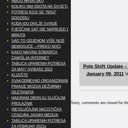
IMAJU HRVATSKU
KOLIKO IMA IDIOTA NA SVIJETU?
POTRESI KOJI SE “NISU”
DOGODILI
KUDA IDU DIVLJE SVINJE
PJEŠČANI SAT IDE NAPRIJED 10
MINUTA
SAD TO ODJENOM VIŠE NIJE
NEMOGUĆE – PREKO NOĆI
KAKO NAIVNA SOBARICA
ZAMIŠLJA INTERNET
TABLICA UPARENIH POTRESA
Pole Shift Update –
ZA MAY/ SVIBANJ 2022
January 09, 2011
V
KLIZIŠTE
SVAKODNEVNO ORGANIZIRANO
PRANJE MOZGA DEŽURNIH
DILETANATA
HAKIRANI DRON ILI SLUČAJNI
Sorry, comments are closed for thi
PROLAZNIK
(NE)SLUČAJNA NACISTIČKA
CENZURA JAVNIH MEDIJA
TABLICA UPARENIH POTRESA
ZA FEBRUAR 2022g