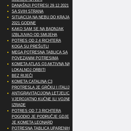
DANAŠNJI POTRESI 29.12.2021
SA SVIH STRANA
SITUACIJA NA NEBU DO KRAJA
2021 GODINE
KAKO SAM SE NA BADNJAK
IZBLJUVAO OD SMIJEHA
POTRES OD 2.4 RICHTERA
KOGA SU PREŠUTLI
MEGA POTRESNA TABLICA SA
POVEZANIM POTRESIMA
KOMETA ATLAS Q3 AKTIVNA NA
LOKALNOJ ORBITI
BEZ RIJEČI
KOMETA CATALINA C3
PROTRESLA JE GRČKU I ITALIJU
ANTIGRAVITACIJONA LETJELICA
VJEROJATNO KUĆNE ILI VOJNE
IZRADE
POTRES OD 7.3 RICHTERA
POGODIO JE PODRUČJE GDJE
JE KOMETA LEONARD
POTRESNA TABLICA UPARENIH