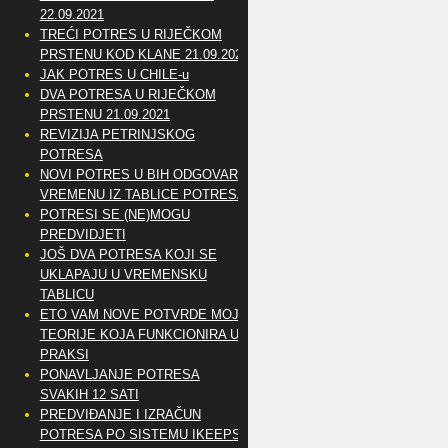
22.09.2021
TREĆI POTRES U RIJEČKOM
PRSTENU KOD KLANE 21.09.2021
JAK POTRES U CHILE-u
DVA POTRESA U RIJEČKOM
PRSTENU 21.09.2021
REVIZIJA PETRINJSKOG
POTRESA
NOVI POTRES U BIH ODGOVARA
VREMENU IZ TABLICE POTRESA
POTRESI SE (NE)MOGU
PREDVIDJETI
JOŠ DVA POTRESA KOJI SE
UKLAPAJU U VREMENSKU
TABLICU
ETO VAM NOVE POTVRDE MOJE
TEORIJE KOJA FUNKCIONIRA U
PRAKSI
PONAVLJANJE POTRESA
SVAKIH 12 SATI
PREDVIĐANJE I IZRAČUN
POTRESA PO SISTEMU IKEEPS