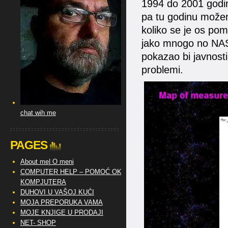
1994 do 2001 godine
pa tu godinu možem
koliko se je os po
jako mnogo no NASA 
pokazao bi javnost
problemi.
chat wih me
PAGES
About me| O meni
COMPUTER HELP – POMOĆ OKO
KOMPJUTERA
DUHOVI U VAŠOJ KUĆI
MOJA PREPORUKA VAMA
MOJE KNJIGE U PRODAJI
NET- SHOP