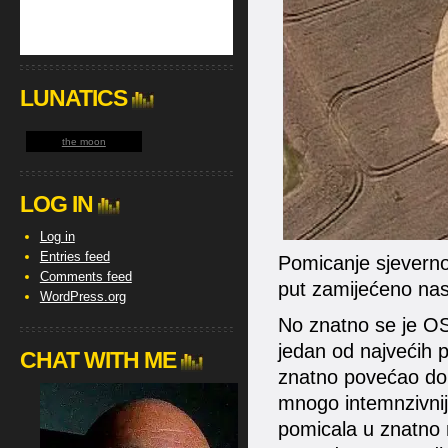
LUNATICS
the moon
LOG IN
Log in
Entries feed
Pomicanje sjevernog
Comments feed
put zamijećeno nas
WordPress.org
No znatno se je OS
jedan od najvećih 
CHAT WITH ME
znatno povećao dol
mnogo intemnzivnij
pomicala u znatno 