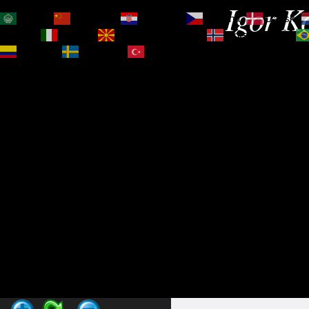
Igor Ko
العربية
简体中文
Hrvatski
Čeština‎
Dansk
Magyar
Italiano
Македонски јазик
Norsk bokmål
Español
Svenska
Türkçe