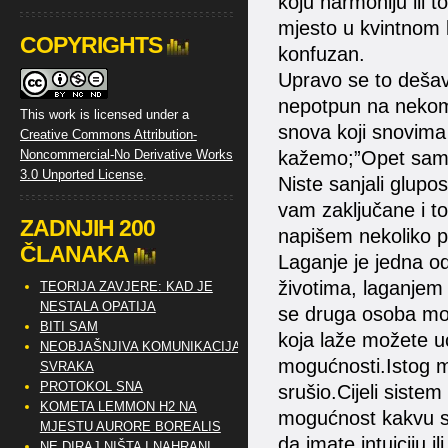
koju harmoniju ili 
mjesto u kvintnom k
COPYRIGHTS
konfuzan.
Upravo se to dešava
nepotpun na nekom p
This work is licensed under a
snova koji snovima
Creative Commons Attribution-
kažemo;”Opet sam 
Noncommercial-No Derivative Works
3.0 Unported License
.
Niste sanjali glupo
vam zaključane i t
ZADNJIH 200
napišem nekoliko p
ČLANAKA
Laganje je jedna o
životima, laganjem
TEORIJA ZAVJERE: KAD JE
NESTALA OPATIJA
se druga osoba mož
BITI SAM
koja laže možete u
NEOBJAŠNJIVA KOMUNIKACIJA
mogućnosti.Istog m
SVRAKA
PROTOKOL SNA
srušio.Cijeli siste
KOMETA LEMMON H2 NA
mogućnost kakvu sa
MJESTU AURORE BOREALIS
da imate intuiciju 
NE DIRAJ NIŠTA I NAHRANI