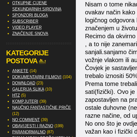
OTKUPNE CIJENE
Nisam o tome nikad
SEKUNDARNIH SIROVINA
ovakav način kako 
SPONZORI BLOGA
logičnog odgovora k
SUBSCRIBER
značenjem u životu
VIDEO PLAYER
ZNAČENJE SNOVA
Recimo da okvirno 
, a to nije zanema
sanjali.sanjamo čim
KATEGORIJE
vožnje vlakom ili 
POSTOVA
Čovjek je sastavlje
ANKETE
(14)
trebalo iznositi 50% /
DOKUMENTARNI FILMOVI
(104)
Prema tome trebali 
DOWNLOAD
(23)
GALERIJA SLIKA
(10)
sati(fizički). Ovo 
HTZ
(5)
zapostavljen na prak
KOMPJUTERI
(39)
ostale duhovne (ne
NAUČNO FANTASTIČNE PRIČE
(12)
razne načine, od u
NO COMMENT
(39)
No ono što je ovdje 
OBAVIJESTI I RAZNO
(199)
važan kao i fizički
PARANORMALNO
(87)