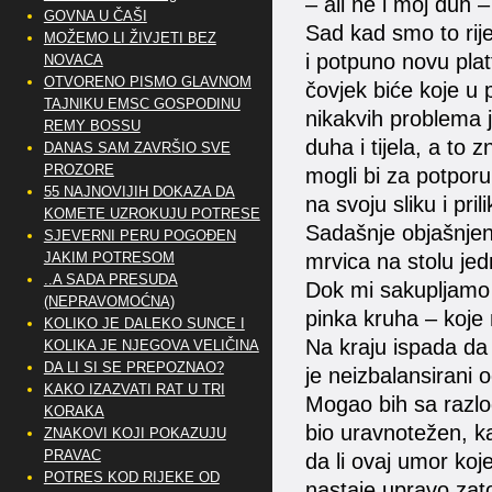
– ali ne i moj duh 
GOVNA U ČAŠI
Sad kad smo to rije
MOŽEMO LI ŽIVJETI BEZ
i potpuno novu plat
NOVACA
OTVORENO PISMO GLAVNOM
čovjek biće koje u
TAJNIKU EMSC GOSPODINU
nikakvih problema j
REMY BOSSU
duha i tijela, a t
DANAS SAM ZAVRŠIO SVE
PROZORE
mogli bi za potporu 
55 NAJNOVIJIH DOKAZA DA
na svoju sliku i prili
KOMETE UZROKUJU POTRESE
Sadašnje objašnjen
SJEVERNI PERU POGOĐEN
mrvica na stolu j
JAKIM POTRESOM
..A SADA PRESUDA
Dok mi sakupljamo 
(NEPRAVOMOĆNA)
pinka kruha – koje
KOLIKO JE DALEKO SUNCE I
Na kraju ispada da j
KOLIKA JE NJEGOVA VELIČINA
DA LI SI SE PREPOZNAO?
je neizbalansirani
KAKO IZAZVATI RAT U TRI
Mogao bih sa razlog
KORAKA
bio uravnotežen, ka
ZNAKOVI KOJI POKAZUJU
PRAVAC
da li ovaj umor ko
POTRES KOD RIJEKE OD
nastaje upravo zato,