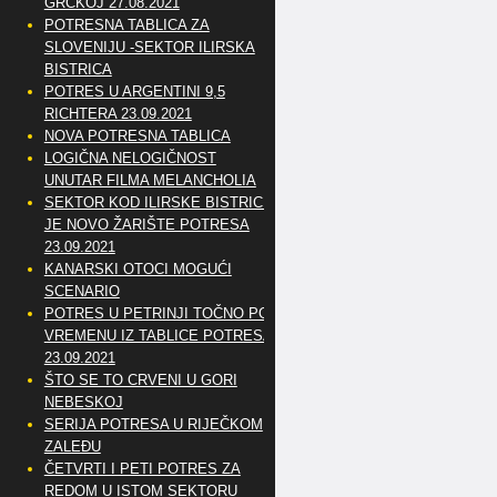
GRČKOJ 27.08.2021
POTRESNA TABLICA ZA
SLOVENIJU -SEKTOR ILIRSKA
BISTRICA
POTRES U ARGENTINI 9,5
RICHTERA 23.09.2021
NOVA POTRESNA TABLICA
LOGIČNA NELOGIČNOST
UNUTAR FILMA MELANCHOLIA
SEKTOR KOD ILIRSKE BISTRICE
JE NOVO ŽARIŠTE POTRESA
23.09.2021
KANARSKI OTOCI MOGUĆI
SCENARIO
POTRES U PETRINJI TOČNO PO
VREMENU IZ TABLICE POTRESA
23.09.2021
ŠTO SE TO CRVENI U GORI
NEBESKOJ
SERIJA POTRESA U RIJEČKOM
ZALEĐU
ČETVRTI I PETI POTRES ZA
REDOM U ISTOM SEKTORU