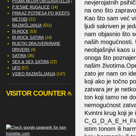
PISMA MOJIH OBOŽAVATELJA
(2)
nevjerojatnih psih
PJESME RUGALICE
(14)
na ono što zaprav
PRIKAZ POTRESA PO IKEEPS
Kao što sam već viš
METODI
(21)
ljudi sakriven je je
RAZMIŠLJANJA
(551)
RI-ROCK
(53)
nam objasnio što se
RI-ROCK SATIRA
(14)
naših mogućnosti.
RIJETKI DRAJVERI/RARE
neobjašnjivi kaos 
DRIVERS
(4)
SATIRA
(36)
onoga što poznajem
SEX & SEX SATIRA
(22)
našim životima.Opet
UFO
(57)
zato jer nam on ide
VIDEO RAZMIŠLJANJA
(147)
koji ako je točno p
zatvara jer je netk
VISITOR COUNTER
ton koji tamo ne dol
nemogućnost zatvar
Kvintni krug koji j
C_G_D_A_E_H_F#_C
istim tonom ili har