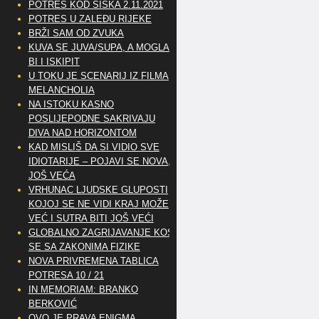
POTRES KOD SISKA 2.11.2021
POTRES U ZALEĐU RIJEKE
BRŽI SAM OD ZVUKA
KUVA SE JUVA/SUPA, A MOGLA
BI I ISKIPIT
U TOKU JE SCENARIJ IZ FILMA
MELANCHOLIA
NA ISTOKU KASNO
POSLIJEPODNE SAKRIVAJU
DIVA NAD HORIZONTOM
KAD MISLIŠ DA SI VIDIO SVE
IDIOTARIJE – POJAVI SE NOVA,..
JOŠ VEĆA
VRHUNAC LJUDSKE GLUPOSTI
KOJOJ SE NE VIDI KRAJ MOŽE
VEĆ I SUTRA BITI JOŠ VEĆI
GLOBALNO ZAGRIJAVANJE KOSI
SE SA ZAKONIMA FIZIKE
NOVA PRIVREMENA TABLICA
POTRESA 10 / 21
IN MEMORIAM: BRANKO
BERKOVIĆ
OVO JE PRAVA ENIGMA