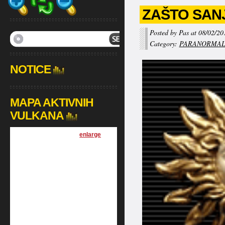
ZAŠTO SAN
Posted by Pas at 08/02/20
Category:
PARANORMA
NOTICE
MAPA AKTIVNIH
VULKANA
[
enlarge
]