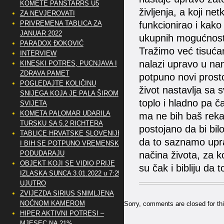
KOMETE PANSTARRS U5
življenja, a koji ne
ZA NEVJEROVATI
funkcionirao i kak
PRIVREMENA TABLICA ZA
JANUAR 2022
ukupnih mogućnosti
PARADOX ĐOKOVIĆ
Tražimo već tisuća
INTERVIEW
nalazi upravo u na
KINESKI POTRES, PUCNJAVA I
ZDRAVA PAMET
potpuno novi prosto
POGLEDAJTE KOLIČINU
život nastavlja sa
SNIJEGA KOJA JE PALA ŠIROM
toplo i hladno pa 
SVIJETA
KOMETA PALOMAR UDARILA
ma ne bih baš rekao
TURSKU SA 5.2 RICHTERA
postojano da bi bil
TABLICE HRVATSKE SLOVENIJE
da to saznamo upra
I BIH SE POTPUNO VREMENSKI
načina života, za ko
PODUDARAJU
OBJEKT KOJI SE VIDIO PRIJE
su čak i bibliju da 
IZLASKA SUNCA 3.01.2022 u 7:25
UJUTRO
ZVIJEZDA SIRIUS SNIMLJENA
NOĆNOM KAMEROM
Sorry, comments are closed for thi
HIPER AKTIVNI POTRESI –
MJESEC NA 21%