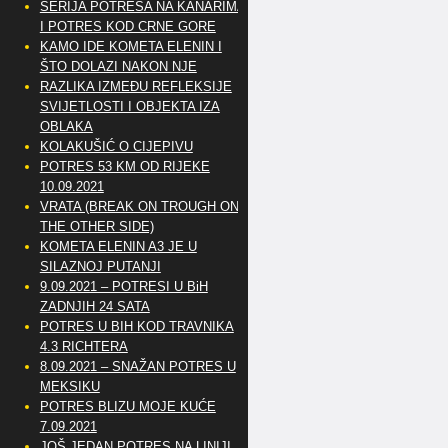
SERIJA POTRESA NA KANARIMA
I POTRES KOD CRNE GORE
KAMO IDE KOMETA ELENIN I
ŠTO DOLAZI NAKON NJE
RAZLIKA IZMEĐU REFLEKSIJE
SVIJETLOSTI I OBJEKTA IZA
OBLAKA
KOLAKUŠIĆ O CIJEPIVU
POTRES 53 KM OD RIJEKE
10.09.2021
VRATA (BREAK ON TROUGH ON
THE OTHER SIDE)
KOMETA ELENIN A3 JE U
SILAZNOJ PUTANJI
9.09.2021 – POTRESI U BiH
ZADNJIH 24 SATA
POTRES U BIH KOD TRAVNIKA
4.3 RICHTERA
8.09.2021 – SNAŽAN POTRES U
MEKSIKU
POTRES BLIZU MOJE KUĆE
7.09.2021
JOŠ JEDAN POTRES NA LINIJI