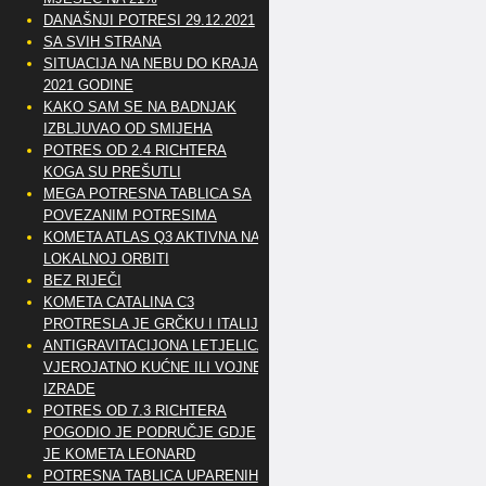
DANAŠNJI POTRESI 29.12.2021
SA SVIH STRANA
SITUACIJA NA NEBU DO KRAJA
2021 GODINE
KAKO SAM SE NA BADNJAK
IZBLJUVAO OD SMIJEHA
POTRES OD 2.4 RICHTERA
KOGA SU PREŠUTLI
MEGA POTRESNA TABLICA SA
POVEZANIM POTRESIMA
KOMETA ATLAS Q3 AKTIVNA NA
LOKALNOJ ORBITI
BEZ RIJEČI
KOMETA CATALINA C3
PROTRESLA JE GRČKU I ITALIJU
ANTIGRAVITACIJONA LETJELICA
VJEROJATNO KUĆNE ILI VOJNE
IZRADE
POTRES OD 7.3 RICHTERA
POGODIO JE PODRUČJE GDJE
JE KOMETA LEONARD
POTRESNA TABLICA UPARENIH