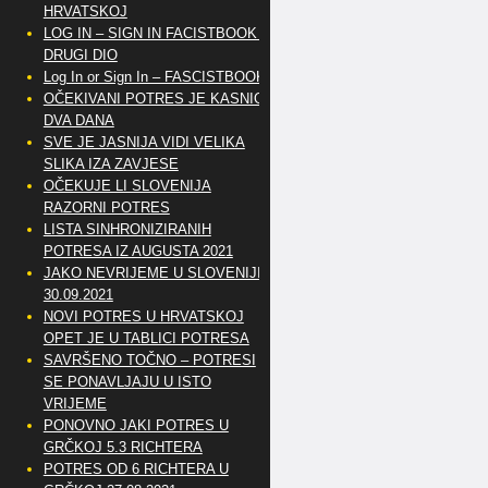
HRVATSKOJ
LOG IN – SIGN IN FACISTBOOK –
DRUGI DIO
Log In or Sign In – FASCISTBOOK
OČEKIVANI POTRES JE KASNIO
DVA DANA
SVE JE JASNIJA VIDI VELIKA
SLIKA IZA ZAVJESE
OČEKUJE LI SLOVENIJA
RAZORNI POTRES
LISTA SINHRONIZIRANIH
POTRESA IZ AUGUSTA 2021
JAKO NEVRIJEME U SLOVENIJI
30.09.2021
NOVI POTRES U HRVATSKOJ
OPET JE U TABLICI POTRESA
SAVRŠENO TOČNO – POTRESI
SE PONAVLJAJU U ISTO
VRIJEME
PONOVNO JAKI POTRES U
GRČKOJ 5.3 RICHTERA
POTRES OD 6 RICHTERA U