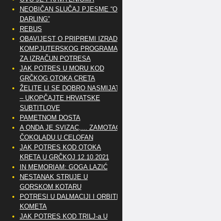
NEOBIČAN SLUČAJ PJESME “OH
DARLING”
REBUS
OBAVIJEST O PRIPREMI IZRADE
KOMPJUTERSKOG PROGRAMA
ZA IZRAČUN POTRESA
JAK POTRES U MORU KOD
GRČKOG OTOKA CRETA
ŽELITE LI SE DOBRO NASMIJATI
– UKOPČAJTE HRVATSKE
SUBTITLOVE
PAMETNOM DOSTA
A ONDA JE SVIZAC,… ZAMOTAO
ČOKOLADU U CELOFAN
JAK POTRES KOD OTOKA
KRETA U GRČKOJ 12.10.2021
IN MEMORIAM: GOGA LAZIĆ
NESTANAK STRUJE U
GORSKOM KOTARU
POTRESI U DALMACIJI I ORBITE
KOMETA
JAK POTRES KOD TRILJ-a U