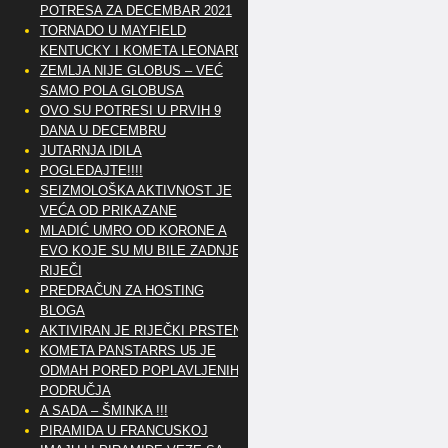
POTRESA ZA DECEMBAR 2021
TORNADO U MAYFIELD
KENTUCKY I KOMETA LEONARD
ZEMLJA NIJE GLOBUS – VEĆ
SAMO POLA GLOBUSA
OVO SU POTRESI U PRVIH 9
DANA U DECEMBRU
JUTARNJA IDILA
POGLEDAJTE!!!!
SEIZMOLOŠKA AKTIVNOST JE
VEĆA OD PRIKAZANE
MLADIĆ UMRO OD KORONE A
EVO KOJE SU MU BILE ZADNJE
RIJEČI
PREDRAČUN ZA HOSTING
BLOGA
AKTIVIRAN JE RIJEČKI PRSTEN
KOMETA PANSTARRS U5 JE
ODMAH PORED POPLAVLJENIH
PODRUČJA
A SADA – ŠMINKA !!!
PIRAMIDA U FRANCUSKOJ