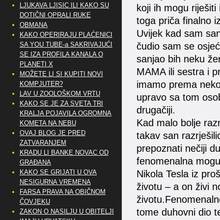
LJUKAVA LJISIC ILI KAKO SU
koji ih mogu riješit
DOTIČNI OPRALI RUKE
toga priča finalno 
OBMANA
Uvijek kad sam san
KAKO OPERIRAJU PLAĆENICI
čudio sam se osjeć
SA YOU TUBE-a SAKRIVAJUĆI
SE IZA PROFILA KANALA O
sanjao bih neku že
PLANETI X
MAMA ili sestra i p
MOŽETE LI SI KUPITI NOVI
imamo prema nekom
KOMPJUTER?
LAV U ZOOLOŠKOM VRTU
upravo sa tom osob
KAKO SE JE ZA SVETA TRI
drugačiji.
KRALJA POJAVILA OGROMNA
Kad malo bolje raz
KOMETA NA NEBU
OVAJ BLOG JE PRED
takav san razrješil
ZATVARANJEM
prepoznati nečiji du
KRADU LI BANKE NOVAC OD
fenomenalna mogućn
GRAĐANA
Nikola Tesla iz pro
KAKO SE GRIJATI U OVA
NESIGURNA VREMENA
životu – a on živi n
FARSA PRAVA NA OBIČNOM
životu.Fenomenaln
ČOVJEKU
tome duhovni dio te
ZAKON O NASILJU U OBITELJI