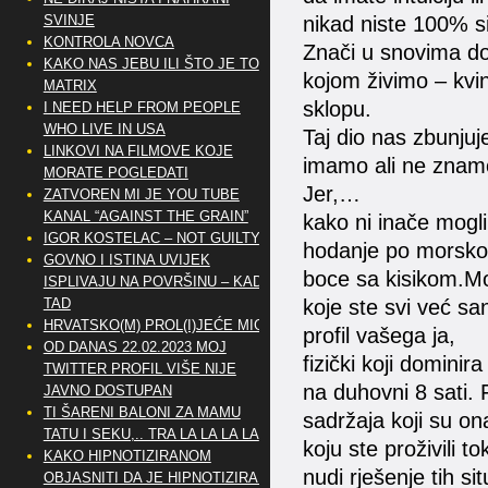
nikad niste 100% si
SVINJE
KONTROLA NOVCA
Znači u snovima do
KAKO NAS JEBU ILI ŠTO JE TO
kojom živimo – kvi
MATRIX
sklopu.
I NEED HELP FROM PEOPLE
WHO LIVE IN USA
Taj dio nas zbunjuj
LINKOVI NA FILMOVE KOJE
imamo ali ne znamo 
MORATE POGLEDATI
Jer,…
ZATVOREN MI JE YOU TUBE
KANAL “AGAINST THE GRAIN”
kako ni inače mogli 
IGOR KOSTELAC – NOT GUILTY
hodanje po morskom
GOVNO I ISTINA UVIJEK
boce sa kisikom.Mog
ISPLIVAJU NA POVRŠINU – KAD
koje ste svi već san
TAD
HRVATSKO(M) PROL(I)JEĆE MIG
profil vašega ja,
OD DANAS 22.02.2023 MOJ
fizički koji domini
TWITTER PROFIL VIŠE NIJE
na duhovni 8 sati. 
JAVNO DOSTUPAN
TI ŠARENI BALONI ZA MAMU
sadržaja koji su on
TATU I SEKU,.. TRA LA LA LA LA
koju ste proživili 
KAKO HIPNOTIZIRANOM
nudi rješenje tih si
OBJASNITI DA JE HIPNOTIZIRAN