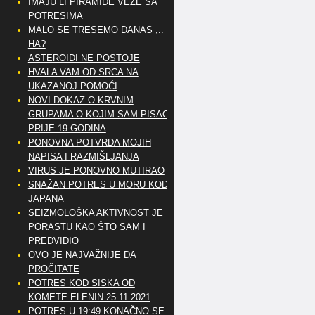
IMAJU LI PIRAMIDE VEZE SA
POTRESIMA
MALO SE TRESEMO DANAS ,..
HA?
ASTEROIDI NE POSTOJE
HVALA VAM OD SRCA NA
UKAZANOJ POMOĆI
NOVI DOKAZ O KRVNIM
GRUPAMA O KOJIM SAM PISAO
PRIJE 19 GODINA
PONOVNA POTVRDA MOJIH
NAPISA I RAZMIŠLJANJA
VIRUS JE PONOVNO MUTIRAO
SNAŽAN POTRES U MORU KOD
JAPANA
SEIZMOLOŠKA AKTIVNOST JE U
PORASTU KAO ŠTO SAM I
PREDVIDIO
OVO JE NAJVAŽNIJE DA
PROČITATE
POTRES KOD SISKA OD
KOMETE ELENIN 25.11.2021
POTRES U 19:49 KONAČNO SE