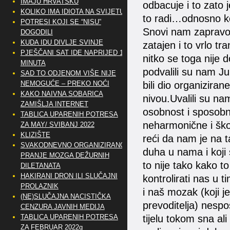
IMAJU HRVATSKU
odbacuje i to zato 
KOLIKO IMA IDIOTA NA SVIJETU?
to radi…odnosno ko
POTRESI KOJI SE “NISU”
Snovi nam zapravo o
DOGODILI
KUDA IDU DIVLJE SVINJE
zatajen i to vrlo t
PJEŠČANI SAT IDE NAPRIJED 10
nitko se toga nije d
MINUTA
podvalili su nam Ju
SAD TO ODJENOM VIŠE NIJE
bili dio organiziran
NEMOGUĆE – PREKO NOĆI
KAKO NAIVNA SOBARICA
nivou.Uvalili su na
ZAMIŠLJA INTERNET
osobnost i sposobno
TABLICA UPARENIH POTRESA
neharmonične i ško
ZA MAY/ SVIBANJ 2022
KLIZIŠTE
reći da nam je na t
SVAKODNEVNO ORGANIZIRANO
duha u nama i koji
PRANJE MOZGA DEŽURNIH
to nije tako kako 
DILETANATA
HAKIRANI DRON ILI SLUČAJNI
kontrolirati nas u
PROLAZNIK
i naš mozak (koji je
(NE)SLUČAJNA NACISTIČKA
prevoditelja) nespo
CENZURA JAVNIH MEDIJA
tijelu tokom sna ali
TABLICA UPARENIH POTRESA
ZA FEBRUAR 2022g