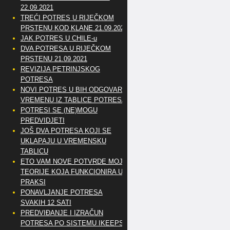
22.09.2021
TREĆI POTRES U RIJEČKOM
PRSTENU KOD KLANE 21.09.2021
JAK POTRES U CHILE-u
DVA POTRESA U RIJEČKOM
PRSTENU 21.09.2021
REVIZIJA PETRINJSKOG
POTRESA
NOVI POTRES U BIH ODGOVARA
VREMENU IZ TABLICE POTRESA
POTRESI SE (NE)MOGU
PREDVIDJETI
JOŠ DVA POTRESA KOJI SE
UKLAPAJU U VREMENSKU
TABLICU
ETO VAM NOVE POTVRDE MOJE
TEORIJE KOJA FUNKCIONIRA U
PRAKSI
PONAVLJANJE POTRESA
SVAKIH 12 SATI
PREDVIĐANJE I IZRAČUN
POTRESA PO SISTEMU IKEEPS