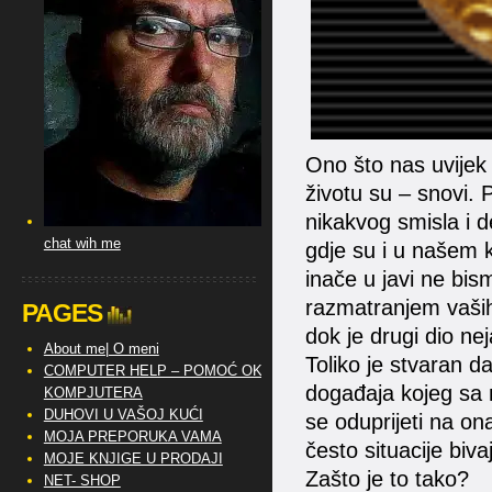
Ono što nas uvijek
životu su – snovi.
nikakvog smisla i 
chat wih me
gdje su i u našem 
inače u javi ne bism
razmatranjem vaših 
PAGES
dok je drugi dio ne
About me| O meni
Toliko je stvaran d
COMPUTER HELP – POMOĆ OKO
događaja kojeg sa
KOMPJUTERA
DUHOVI U VAŠOJ KUĆI
se oduprijeti na on
MOJA PREPORUKA VAMA
često situacije biv
MOJE KNJIGE U PRODAJI
Zašto je to tako?
NET- SHOP