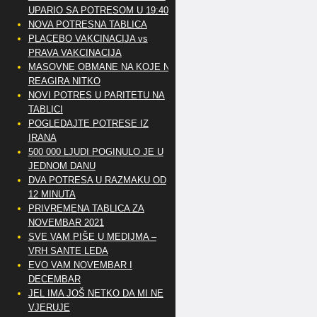
UPARIO SA POTRESOM U 19:40
NOVA POTRESNA TABLICA
PLACEBO VAKCINACIJA vs
PRAVA VAKCINACIJA
MASOVNE OBMANE NA KOJE NE
REAGIRA NITKO
NOVI POTRES U PARITETU NA
TABLICI
POGLEDAJTE POTRESE IZ
IRANA
500 000 LJUDI POGINULO JE U
JEDNOM DANU
DVA POTRESA U RAZMAKU OD
12 MINUTA
PRIVREMENA TABLICA ZA
NOVEMBAR 2021
SVE VAM PIŠE U MEDIJMA –
VRH SANTE LEDA
EVO VAM NOVEMBAR I
DECEMBAR
JEL IMA JOŠ NETKO DA MI NE
VJERUJE