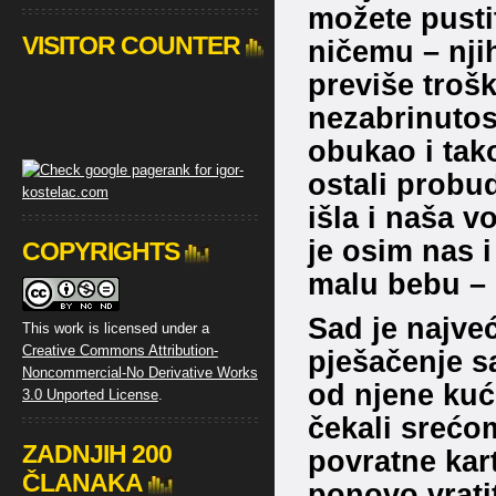
možete pustit
VISITOR COUNTER
ničemu – nji
previše troš
nezabrinutos
obukao i tak
ostali probu
išla i naša v
je osim nas 
COPYRIGHTS
malu bebu – 
Sad je najve
This work is licensed under a
Creative Commons Attribution-
pješačenje s
Noncommercial-No Derivative Works
od njene kuć
3.0 Unported License
.
čekali srećo
ZADNJIH 200
povratne kar
ČLANAKA
ponovo vratit