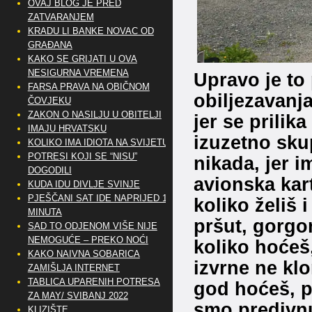
OVAJ BLOG JE PRED
ZATVARANJEM
KRADU LI BANKE NOVAC OD
GRAĐANA
KAKO SE GRIJATI U OVA
NESIGURNA VREMENA
Upravo je to
FARSA PRAVA NA OBIČNOM
obiljezavanj
ČOVJEKU
ZAKON O NASILJU U OBITELJI
jer se prilik
IMAJU HRVATSKU
izuzetno sku
KOLIKO IMA IDIOTA NA SVIJETU?
POTRESI KOJI SE “NISU”
nikada, jer i
DOGODILI
avionska kar
KUDA IDU DIVLJE SVINJE
PJEŠČANI SAT IDE NAPRIJED 10
koliko želiš 
MINUTA
pršut, gorgon
SAD TO ODJENOM VIŠE NIJE
NEMOGUĆE – PREKO NOĆI
koliko hoćeš
KAKO NAIVNA SOBARICA
izvrne ne klo
ZAMIŠLJA INTERNET
TABLICA UPARENIH POTRESA
god hoćeš, pl
ZA MAY/ SVIBANJ 2022
smo predivnu
KLIZIŠTE