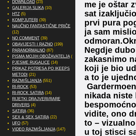
DOWNLOAD
(23)
me je oštar 
GALERIJA SLIKA
(10)
sat izaključi
HTZ
(5)
KOMPJUTERI
(39)
prvi pura pog
NAUČNO FANTASTIČNE PRIČE
ja sam mislio
(12)
NO COMMENT
(39)
odmoran.Okre
OBAVIJESTI I RAZNO
(199)
Negdje dubok
PARANORMALNO
(87)
PISMA MOJIH OBOŽAVATELJA
(2)
zakasnimo na
PJESME RUGALICE
(14)
koji je bio u
PRIKAZ POTRESA PO IKEEPS
METODI
(21)
a to je ujedn
RAZMIŠLJANJA
(551)
Gardermoen.
RI-ROCK
(53)
RI-ROCK SATIRA
(14)
nikada niste 
RIJETKI DRAJVERI/RARE
bespomoćno, 
DRIVERS
(4)
SATIRA
(36)
vidite, ono d
SEX & SEX SATIRA
(22)
to – vizualn
UFO
(57)
VIDEO RAZMIŠLJANJA
(147)
u toj stisci 