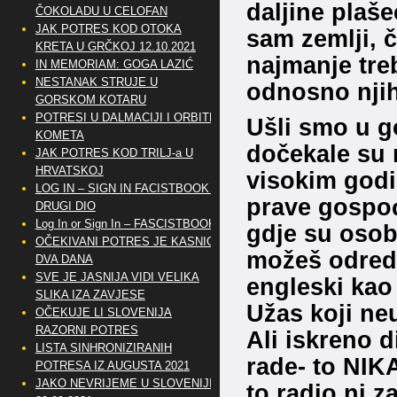
daljine plaše
ČOKOLADU U CELOFAN
JAK POTRES KOD OTOKA
sam zemlji, 
KRETA U GRČKOJ 12.10.2021
najmanje tre
IN MEMORIAM: GOGA LAZIĆ
NESTANAK STRUJE U
odnosno nji
GORSKOM KOTARU
POTRESI U DALMACIJI I ORBITE
Ušli smo u go
KOMETA
dočekale su 
JAK POTRES KOD TRILJ-a U
HRVATSKOJ
visokim godi
LOG IN – SIGN IN FACISTBOOK –
prave gospođ
DRUGI DIO
Log In or Sign In – FASCISTBOOK
gdje su osobl
OČEKIVANI POTRES JE KASNIO
možeš odredit
DVA DANA
SVE JE JASNIJA VIDI VELIKA
engleski kao
SLIKA IZA ZAVJESE
Užas koji ne
OČEKUJE LI SLOVENIJA
RAZORNI POTRES
Ali iskreno d
LISTA SINHRONIZIRANIH
rade- to NIK
POTRESA IZ AUGUSTA 2021
JAKO NEVRIJEME U SLOVENIJI
to radio ni z