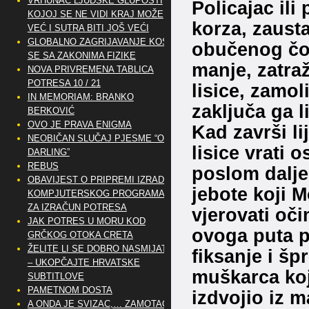
VRHUNAC LJUDSKE GLUPOSTI
Policajac ili
KOJOJ SE NE VIDI KRAJ MOŽE
korza, zaust
VEĆ I SUTRA BITI JOŠ VEĆI
GLOBALNO ZAGRIJAVANJE KOSI
obučenog čov
SE SA ZAKONIMA FIZIKE
manje, zatra
NOVA PRIVREMENA TABLICA
POTRESA 10 / 21
lisice, zamol
IN MEMORIAM: BRANKO
zaključa ga l
BERKOVIĆ
OVO JE PRAVA ENIGMA
Kad završi l
NEOBIČAN SLUČAJ PJESME “OH
lisice vrati 
DARLING”
REBUS
poslom dalje
OBAVIJEST O PRIPREMI IZRADE
jebote koji 
KOMPJUTERSKOG PROGRAMA
ZA IZRAČUN POTRESA
vjerovati oči
JAK POTRES U MORU KOD
ovoga puta p
GRČKOG OTOKA CRETA
ŽELITE LI SE DOBRO NASMIJATI
fiksanje i šp
– UKOPČAJTE HRVATSKE
muškarca koj
SUBTITLOVE
PAMETNOM DOSTA
izdvojio iz 
A ONDA JE SVIZAC,… ZAMOTAO