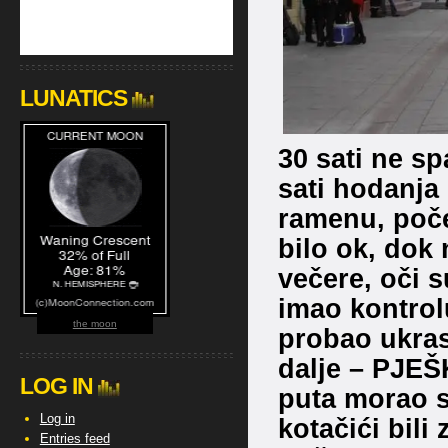
LUNATICS
30 sati ne sp
sati hodanja
ramenu, poče
bilo ok, dok
večere, oči s
imao kontrol
the moon
probao ukras
dalje – PJEŠ
LOG IN
puta morao sa
Log in
kotačići bili
Entries feed