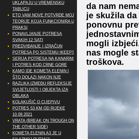
UKLAPAJU U VREMENSKU
da nam nema
TABLICU
je skužila d
ETO VAM NOVE POTVRDE MOJE
TEORIJE KOJA FUNKCIONIRA U
ponovnu pre
PRAKSI
jednostavnim
PONAVLJANJE POTRESA
SVAKIH 12 SATI
mogli izbjeći
PREDVIĐANJE I IZRAČUN
nas mogle sta
POTRESA PO SISTEMU IKEEPS
SERIJA POTRESA NA KANARIMA
troškova.
I POTRES KOD CRNE GORE
KAMO IDE KOMETA ELENIN I
ŠTO DOLAZI NAKON NJE
RAZLIKA IZMEĐU REFLEKSIJE
SVIJETLOSTI I OBJEKTA IZA
OBLAKA
KOLAKUŠIĆ O CIJEPIVU
POTRES 53 KM OD RIJEKE
10.09.2021
VRATA (BREAK ON TROUGH ON
THE OTHER SIDE)
KOMETA ELENIN A3 JE U