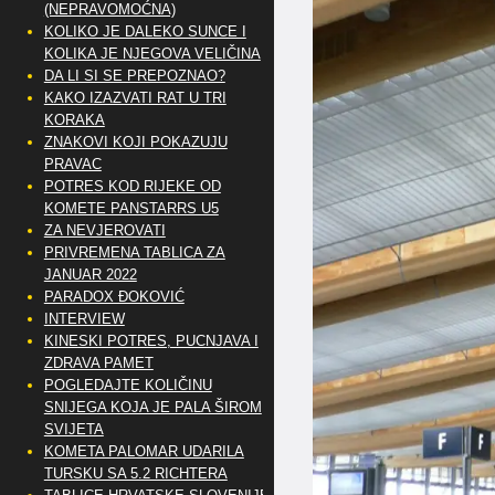
(NEPRAVOMOĆNA)
KOLIKO JE DALEKO SUNCE I
KOLIKA JE NJEGOVA VELIČINA
DA LI SI SE PREPOZNAO?
KAKO IZAZVATI RAT U TRI
KORAKA
ZNAKOVI KOJI POKAZUJU
PRAVAC
POTRES KOD RIJEKE OD
KOMETE PANSTARRS U5
ZA NEVJEROVATI
PRIVREMENA TABLICA ZA
JANUAR 2022
PARADOX ĐOKOVIĆ
INTERVIEW
KINESKI POTRES, PUCNJAVA I
ZDRAVA PAMET
POGLEDAJTE KOLIČINU
SNIJEGA KOJA JE PALA ŠIROM
SVIJETA
KOMETA PALOMAR UDARILA
TURSKU SA 5.2 RICHTERA