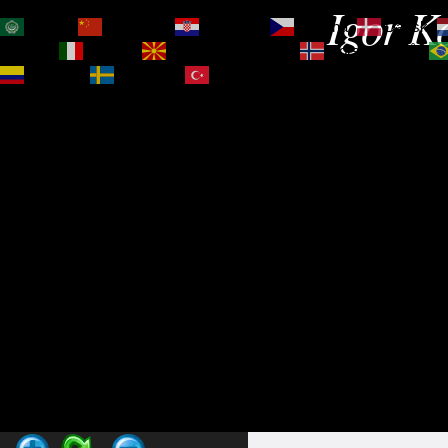
Igor Ko
العربية
简体中文
Hrvatski
Čeština‎
Dansk
Magyar
Italiano
Македонски јазик
Norsk bokmål
Español
Svenska
Türkçe