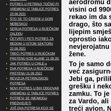
aerodromu do
POTRES U PETRINJI TOČNO PO
visini od 990
VREMENU IZ TABLICE POTRESA
23.09.2021
rekao im da s
ŠTO SE TO CRVENI U GORI
drago, što s
NEBESKOJ
SERIJA POTRESA U RIJEČKOM
lijepim smješ
ZALEĐU
oprostio iak
ČETVRTI I PETI POTRES ZA
REDOM U ISTOM SEKTORU
nevjerojatnu 
22.09.2021
žene.
TREĆI POTRES U RIJEČKOM
PRSTENU KOD KLANE 21.09.2021
To je samo d
JAK POTRES U CHILE-u
DVA POTRESA U RIJEČKOM
već zasigurn
PRSTENU 21.09.2021
Jebi ga, pri
REVIZIJA PETRINJSKOG
POTRESA
grešku i neko
NOVI POTRES U BIH ODGOVARA
zamku. To je 
VREMENU IZ TABLICE POTRESA
POTRESI SE (NE)MOGU
za Vardo, ali
PREDVIDJETI
treći avion.
JOŠ DVA POTRESA KOJI SE