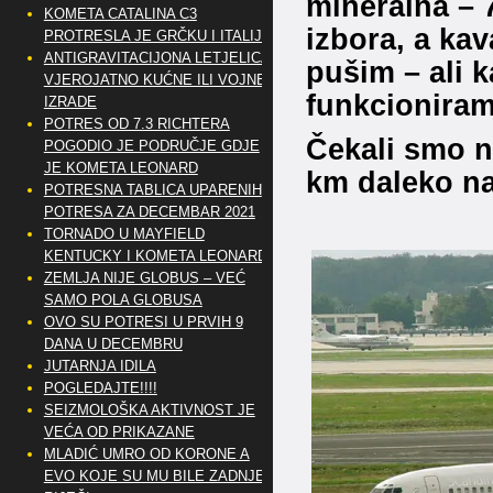
mineralna – 7
KOMETA CATALINA C3
izbora, a kav
PROTRESLA JE GRČKU I ITALIJU
ANTIGRAVITACIJONA LETJELICA
pušim – ali k
VJEROJATNO KUĆNE ILI VOJNE
funkcioniram
IZRADE
POTRES OD 7.3 RICHTERA
Čekali smo na
POGODIO JE PODRUČJE GDJE
JE KOMETA LEONARD
km daleko na
POTRESNA TABLICA UPARENIH
POTRESA ZA DECEMBAR 2021
TORNADO U MAYFIELD
KENTUCKY I KOMETA LEONARD
ZEMLJA NIJE GLOBUS – VEĆ
SAMO POLA GLOBUSA
OVO SU POTRESI U PRVIH 9
DANA U DECEMBRU
JUTARNJA IDILA
POGLEDAJTE!!!!
SEIZMOLOŠKA AKTIVNOST JE
VEĆA OD PRIKAZANE
MLADIĆ UMRO OD KORONE A
EVO KOJE SU MU BILE ZADNJE