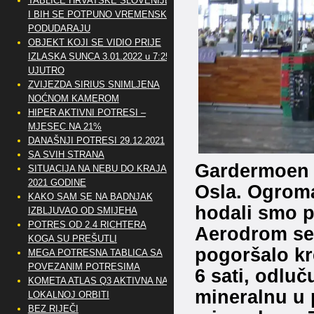
TABLICE HRVATSKE SLOVENIJE
I BIH SE POTPUNO VREMENSKI
PODUDARAJU
OBJEKT KOJI SE VIDIO PRIJE
IZLASKA SUNCA 3.01.2022 u 7:25
UJUTRO
ZVIJEZDA SIRIUS SNIMLJENA
NOĆNOM KAMEROM
HIPER AKTIVNI POTRESI –
MJESEC NA 21%
DANAŠNJI POTRESI 29.12.2021
SA SVIH STRANA
Gardermoen 
SITUACIJA NA NEBU DO KRAJA
2021 GODINE
Osla. Ogroma
KAKO SAM SE NA BADNJAK
hodali smo p
IZBLJUVAO OD SMIJEHA
POTRES OD 2.4 RICHTERA
Aerodrom se 
KOGA SU PREŠUTLI
pogoršalo kr
MEGA POTRESNA TABLICA SA
POVEZANIM POTRESIMA
6 sati, odluč
KOMETA ATLAS Q3 AKTIVNA NA
mineralnu u p
LOKALNOJ ORBITI
BEZ RIJEČI