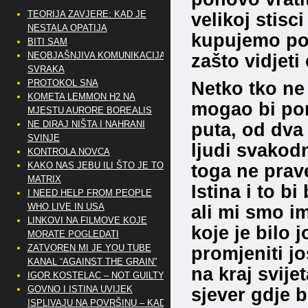
TEORIJA ZAVJERE: KAD JE
velikoj stis
NESTALA OPATIJA
kupujemo povr
BITI SAM
NEOBJAŠNJIVA KOMUNIKACIJA
zašto vidjeti 
SVRAKA
PROTOKOL SNA
Netko tko ne
KOMETA LEMMON H2 NA
mogao bi pom
MJESTU AURORE BOREALIS
NE DIRAJ NIŠTA I NAHRANI
puta, od dva 
SVINJE
ljudi svakod
KONTROLA NOVCA
KAKO NAS JEBU ILI ŠTO JE TO
toga ne prave
MATRIX
Istina i to bi
I NEED HELP FROM PEOPLE
WHO LIVE IN USA
ali mi smo i
LINKOVI NA FILMOVE KOJE
koje je bilo 
MORATE POGLEDATI
ZATVOREN MI JE YOU TUBE
promjeniti jo
KANAL “AGAINST THE GRAIN”
na kraj svijet
IGOR KOSTELAC – NOT GUILTY
GOVNO I ISTINA UVIJEK
sjever gdje bo
ISPLIVAJU NA POVRŠINU – KAD