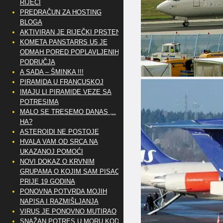
RIJEČI
PREDRAČUN ZA HOSTING
BLOGA
AKTIVIRAN JE RIJEČKI PRSTEN
KOMETA PANSTARRS U5 JE
ODMAH PORED POPLAVLJENIH
PODRUČJA
A SADA – ŠMINKA !!!
PIRAMIDA U FRANCUSKOJ
IMAJU LI PIRAMIDE VEZE SA
POTRESIMA
MALO SE TRESEMO DANAS ,..
HA?
ASTEROIDI NE POSTOJE
HVALA VAM OD SRCA NA
UKAZANOJ POMOĆI
NOVI DOKAZ O KRVNIM
GRUPAMA O KOJIM SAM PISAO
PRIJE 19 GODINA
PONOVNA POTVRDA MOJIH
NAPISA I RAZMIŠLJANJA
VIRUS JE PONOVNO MUTIRAO
SNAŽAN POTRES U MORU KOD