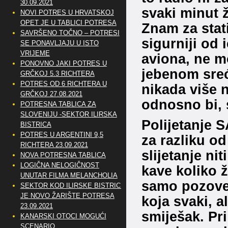
30.09.2021
svaki minut 
NOVI POTRES U HRVATSKOJ
OPET JE U TABLICI POTRESA
Znam za stati
SAVRŠENO TOČNO – POTRESI
sigurniji od 
SE PONAVLJAJU U ISTO
VRIJEME
aviona, ne m
PONOVNO JAKI POTRES U
jebenom sreć
GRČKOJ 5.3 RICHTERA
POTRES OD 6 RICHTERA U
nikada više 
GRČKOJ 27.08.2021
odnosno bi, 
POTRESNA TABLICA ZA
SLOVENIJU -SEKTOR ILIRSKA
Polijetanje 
BISTRICA
POTRES U ARGENTINI 9,5
za razliku od
RICHTERA 23.09.2021
slijetanje ni
NOVA POTRESNA TABLICA
LOGIČNA NELOGIČNOST
kave koliko ž
UNUTAR FILMA MELANCHOLIA
samo pozoveš
SEKTOR KOD ILIRSKE BISTRICE
JE NOVO ŽARIŠTE POTRESA
koja svaki, a
23.09.2021
smiješak. Pri
KANARSKI OTOCI MOGUĆI
SCENARIO