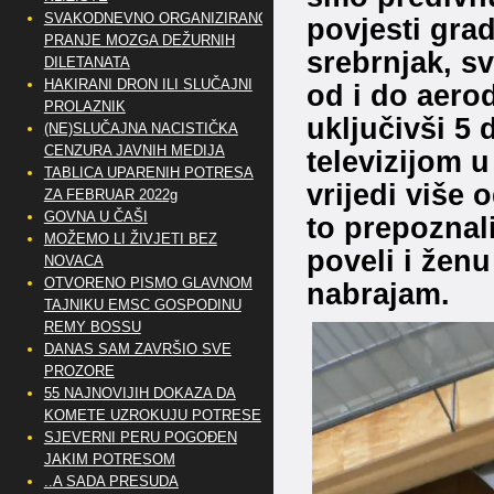
SVAKODNEVNO ORGANIZIRANO
povjesti gra
PRANJE MOZGA DEŽURNIH
srebrnjak, s
DILETANATA
HAKIRANI DRON ILI SLUČAJNI
od i do aero
PROLAZNIK
uključivši 5 
(NE)SLUČAJNA NACISTIČKA
CENZURA JAVNIH MEDIJA
televizijom u
TABLICA UPARENIH POTRESA
vrijedi više 
ZA FEBRUAR 2022g
GOVNA U ČAŠI
to prepoznali
MOŽEMO LI ŽIVJETI BEZ
poveli i žen
NOVACA
OTVORENO PISMO GLAVNOM
nabrajam.
TAJNIKU EMSC GOSPODINU
REMY BOSSU
DANAS SAM ZAVRŠIO SVE
PROZORE
55 NAJNOVIJIH DOKAZA DA
KOMETE UZROKUJU POTRESE
SJEVERNI PERU POGOĐEN
JAKIM POTRESOM
..A SADA PRESUDA