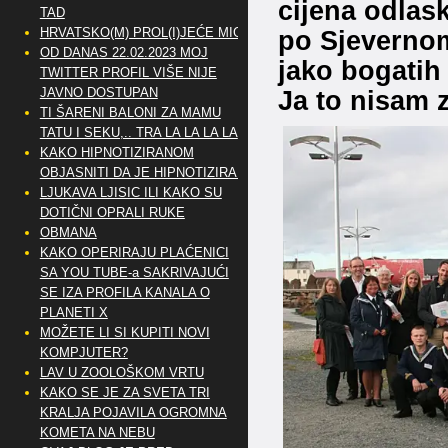
cijena odlas
TAD
HRVATSKO(M) PROL(I)JEĆE MIG
po Sjevernom 
OD DANAS 22.02.2023 MOJ
jako bogatih 
TWITTER PROFIL VIŠE NIJE
JAVNO DOSTUPAN
Ja to nisam 
TI ŠARENI BALONI ZA MAMU
TATU I SEKU,.. TRA LA LA LA LA
KAKO HIPNOTIZIRANOM
OBJASNITI DA JE HIPNOTIZIRAN
LJUKAVA LJISIC ILI KAKO SU
DOTIČNI OPRALI RUKE
OBMANA
KAKO OPERIRAJU PLAĆENICI
SA YOU TUBE-a SAKRIVAJUĆI
SE IZA PROFILA KANALA O
PLANETI X
MOŽETE LI SI KUPITI NOVI
KOMPJUTER?
LAV U ZOOLOŠKOM VRTU
KAKO SE JE ZA SVETA TRI
KRALJA POJAVILA OGROMNA
KOMETA NA NEBU