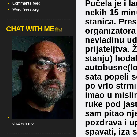
Počela je i 
Comments feed
WordPress.org
nekih 15 min
stanica. Pre
CHAT WITH ME
organizatora
nevladinu u
prijateljtva.
stanju) hodal
autobusne(lo
sata popeli s
po vrlo strm
imao u mislim
ruke pod jas
sam pitao nj
pozdrava i up
chat wih me
spavati, iza