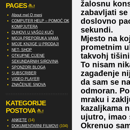
žalosnu konst
PAGES
zabavljati se
About me| O meni
doslovno pao
COMPUTER HELP – POMOĆ OKO
KOMPJUTERA
sekundi.
DUHOVI U VAŠOJ KUĆI
Mjesto na ko
MOJA PREPORUKA VAMA
MOJE KNJIGE U PRODAJI
prometnim ul
NET- SHOP
takvohj tišin
OTKUPNE CIJENE
SEKUNDARNIH SIROVINA
To nisam nik
SPONZORI BLOGA
zagađenje nij
SUBSCRIBER
VIDEO PLAYER
da sam se n
ZNAČENJE SNOVA
odmoran. Po
mraku i zakl
KATEGORIJE
kazaljkama n
POSTOVA
ujutro, imao
ANKETE
(14)
Okrenuo sam 
DOKUMENTARNI FILMOVI
(104)